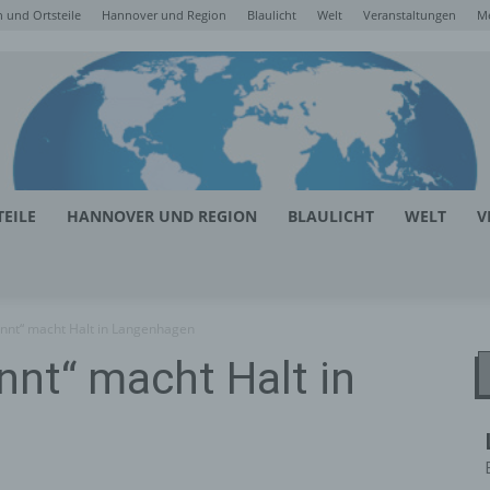
 und Ortsteile
Hannover und Region
Blaulicht
Welt
Veranstaltungen
M
EILE
HANNOVER UND REGION
BLAULICHT
WELT
V
ennt“ macht Halt in Langenhagen
nnt“ macht Halt in