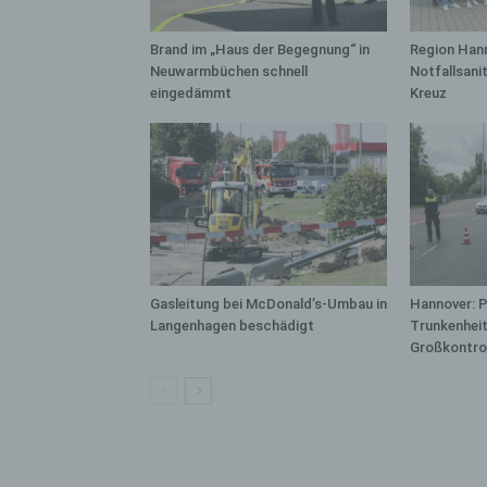
bez
wir
Brand im „Haus der Begegnung“ in
Region Hann
Zuv
Neuwarmbüchen schnell
Notfallsani
Pe
eingedämmt
Kreuz
f
Ps
We
zus
zu
au
unt
ide
Gasleitung bei McDonald’s-Umbau in
Hannover: P
g)
Langenhagen beschädigt
Trunkenheit
Ve
Großkontro
Ver
ode
ge
pe
Ver