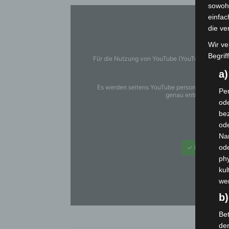
sowohl
einfac
die ve
Wir ve
Begrif
Für die Nutzung von YouTube (YouTube, LLC, 90
DSGVO
a
Es werden seitens YouTube personenbezogene 
Per
genau entnehmen Sie 
ode
bez
ode
You
Na
od
✓ Erlauben
phy
kul
we
b)
Bet
de