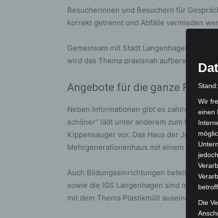
Besucherinnen und Besuchern für Gespräche
korrekt getrennt und Abfälle vermieden we
Gemeinsam mit Stadt Langenhagen und dem
wird das Thema praxisnah aufbereitet – ver
Dat
Angebote für die ganze Familie
Stand
Wir fr
Neben Informationen gibt es zahlreiche M
einen 
schöner“ lädt unter anderem zum Hundebeut
Intern
möglic
Kippensauger vor. Das Haus der Jugend zei
Unter
Mehrgenerationenhaus mit einem Second-H
jedoch
Verarb
Auch Bildungseinrichtungen beteiligen si
Verarb
sowie die IGS Langenhagen sind mit eigene
betrof
mit dem Thema Plastikmüll auseinander.
Die Ve
Anschr