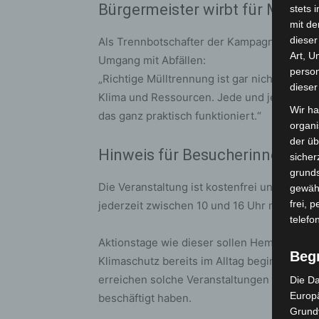
Bürgermeister wirbt für Mitmac
stets 
mit de
dieser
Als Trennbotschafter der Kampagne wirbt 
Art, U
Umgang mit Abfällen:
person
„Richtige Mülltrennung ist gar nicht schwe
dieser
Klima und Ressourcen. Jede und jeder kann 
Wir ha
das ganz praktisch funktioniert.“
organ
der üb
Hinweis für Besucherinnen un
sicher
grunds
Die Veranstaltung ist kostenfrei und offen f
gewähr
frei, 
jederzeit zwischen 10 und 16 Uhr möglich.
telefo
Aktionstage wie dieser sollen Hemmschwel
Beg
Klimaschutz bereits im Alltag beginnt. Ger
erreichen solche Veranstaltungen auch Men
Die Da
Europä
beschäftigt haben.
Grund