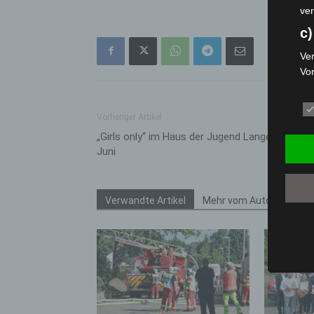
ver
c)
Ver
Vo
pe
da
Vorheriger Artikel
das
ode
„Girls only“ im Haus der Jugend Langenhagen 
die
Juni
d
Ein
Verwandte Artikel
Mehr vom Autor
per
ei
e)
Pro
Da
wer