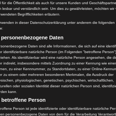
 für die Öffentlichkeit als auch für unsere Kunden und Geschäftspartne
h lesbar und verständlich sein. Um dies zu gewährleisten, möchten wir
rwendeten Begrifflichkeiten erläutern.
rwenden in dieser Datenschutzerklärung unter anderem die folgenden
fe:
1 Cherry Ave., San Bruno, CA 94066, USA) benötigen wir laut
 Ihre Zustimmung.
) personenbezogene Daten
Daten erhoben, verarbeitet und gespeichert. Welche Daten
sonenbezogene Daten sind alle Informationen, die sich auf eine identifi
bitte den Datenschutzbedingungen.
r identifizierbare natürliche Person (im Folgenden "betroffene Person"
iehen. Als identifizierbar wird eine natürliche Person angesehen, die di
r indirekt, insbesondere mittels Zuordnung zu einer Kennung wie ein
tube
ist deaktiviert.
men, zu einer Kennnummer, zu Standortdaten, zu einer Online-Kennu
er zu einem oder mehreren besonderen Merkmalen, die Ausdruck der
Datenschutzbedingungen
sischen, physiologischen, genetischen, psychischen, wirtschaftlichen,
turellen oder sozialen Identität dieser natürlichen Person sind, identifizi
rden kann.
 betroffene Person
roffene Person ist jede identifizierte oder identifizierbare natürliche Pe
ren personenbezogene Daten von dem für die Verarbeitung Verantwort