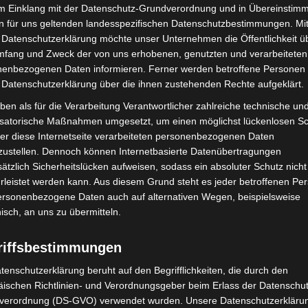
hen im Alltag
im Einklang mit der Datenschutz-Grundverordnung und in Übereinstim
n für uns geltenden landesspezifischen Datenschutzbestimmungen. Mit
 Datenschutzerklärung möchte unser Unternehmen die Öffentlichkeit ü
Bürgermeister Mirko Heuer für mehr Bewusstsein im
mfang und Zweck der von uns erhobenen, genutzten und verarbeiteten
enbezogenen Daten informieren. Ferner werden betroffene Personen 
r und macht am Ende einen großen Unterschied für
 Datenschutzerklärung über die ihnen zustehenden Rechte aufgeklärt.
im Alltag etwas beitragen. Der Aktionstag zeigt, wie
ben als für die Verarbeitung Verantwortlicher zahlreiche technische un
isatorische Maßnahmen umgesetzt, um einen möglichst lückenlosen S
er diese Internetseite verarbeiteten personenbezogenen Daten
d Besucher
zustellen. Dennoch können Internetbasierte Datenübertragungen
ätzlich Sicherheitslücken aufweisen, sodass ein absoluter Schutz nicht
ür alle Altersgruppen. Ein spontaner Besuch ist
leistet werden kann. Aus diesem Grund steht es jeder betroffenen Pe
personenbezogene Daten auch auf alternativen Wegen, beispielsweise
nisch, an uns zu übermitteln.
len abbauen und zeigen, dass Umwelt- und
riffsbestimmungen
ade durch spielerische und anschauliche Angebote
schen, die sich bisher wenig mit Abfalltrennung
tenschutzerklärung beruht auf den Begrifflichkeiten, die durch den
ischen Richtlinien- und Verordnungsgeber beim Erlass der Datenschut
verordnung (DS-GVO) verwendet wurden. Unsere Datenschutzerklärun