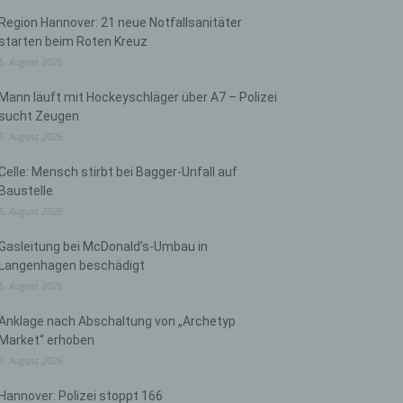
Region Hannover: 21 neue Notfallsanitäter
starten beim Roten Kreuz
5. August 2026
Mann läuft mit Hockeyschläger über A7 – Polizei
sucht Zeugen
5. August 2026
Celle: Mensch stirbt bei Bagger-Unfall auf
Baustelle
5. August 2026
Gasleitung bei McDonald’s-Umbau in
Langenhagen beschädigt
5. August 2026
Anklage nach Abschaltung von „Archetyp
Market“ erhoben
3. August 2026
Hannover: Polizei stoppt 166