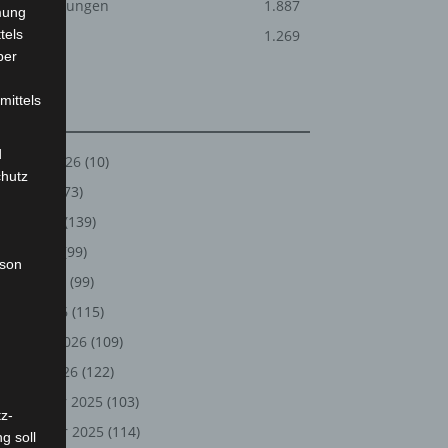
Veranstaltungen
1.887
mung
tels
Welt
1.269
ber
mittels
Archiv
d
August 2026
(10)
chutz
Juli 2026
(73)
Juni 2026
(139)
Mai 2026
(99)
rson
April 2026
(99)
März 2026
(115)
Februar 2026
(109)
Januar 2026
(122)
Dezember 2025
(103)
z-
November 2025
(114)
g soll