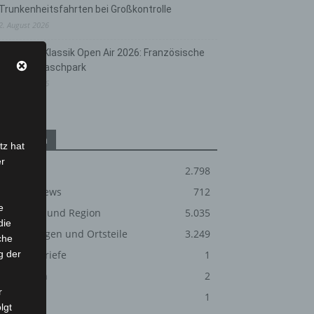
Trunkenheitsfahrten bei Großkontrolle
2. August 2026
Hannover Klassik Open Air 2026: Französische
Oper im Maschpark
2. August 2026
Kategorien
tz hat
er
Blaulicht
2.798
Corona-News
712
e
Hannover und Region
5.035
die
Langenhagen und Ortsteile
3.249
che
g der
Leserbriefe
1
Menschen
2
r
Über uns
1
lgt