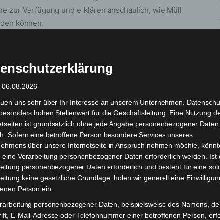
 zur Verfügung und erklären anschaulich, wie Müll
rden können.
 Zweckverband Abfallwirtschaft Region Hannover
ständlich, alltagsnah und generationsübergreifend.
enschutzerklärung
: 06.08.2026
euen uns sehr über Ihr Interesse an unserem Unternehmen. Datenschu
itmachangebote: Das städtische Team „Sauber macht
besonders hohen Stellenwert für die Geschäftsleitung. Eine Nutzung d
el-Weitwurfspiel ein und stellt einen sogenannten
etseiten ist grundsätzlich ohne jede Angabe personenbezogener Daten
h. Sofern eine betroffene Person besondere Services unseres
gt kreative Ideen zum Upcycling, während das
nehmens über unsere Internetseite in Anspruch nehmen möchte, könnt
and-Stand zum Tauschen und Stöbern einlädt.
 eine Verarbeitung personenbezogener Daten erforderlich werden. Ist 
eitung personenbezogener Daten erforderlich und besteht für eine sol
ch an dem Aktionstag. Das Gymnasium Langenhagen
eitung keine gesetzliche Grundlage, holen wir generell eine Einwilligun
n Ständen vertreten und setzen sich insbesondere
fenen Person ein.
rarbeitung personenbezogener Daten, beispielsweise des Namens, de
ift, E-Mail-Adresse oder Telefonnummer einer betroffenen Person, erfo