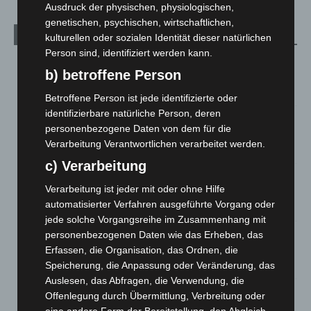
Ausdruck der physischen, physiologischen,
genetischen, psychischen, wirtschaftlichen,
Aktuelle Beiträge
kulturellen oder sozialen Identität dieser natürlichen
Person sind, identifiziert werden kann.
Kunst trifft Weingenuss: Barbara-Susann Mehring zeigt ihre
b) betroffene Person
Werke im Jacques’ Wein-Depot Isernhagen
8. August 2026
Betroffene Person ist jede identifizierte oder
identifizierbare natürliche Person, deren
A2: Zweite Turbobaustelle startet zwischen Hannover-West
personenbezogene Daten von dem für die
und Bothfeld
Verarbeitung Verantwortlichen verarbeitet werden.
8. August 2026
c) Verarbeitung
Niedersachsen: Feuerwehrkräfte kehren nach
Verarbeitung ist jeder mit oder ohne Hilfe
Waldbrandeinsatz aus Spanien zurück
automatisierter Verfahren ausgeführte Vorgang oder
7. August 2026
jede solche Vorgangsreihe im Zusammenhang mit
Hannover: Erste Tigermücken-Population in Niedersachsen
personenbezogenen Daten wie das Erheben, das
entdeckt
Erfassen, die Organisation, das Ordnen, die
7. August 2026
Speicherung, die Anpassung oder Veränderung, das
Auslesen, das Abfragen, die Verwendung, die
Brand im „Haus der Begegnung“ in Neuwarmbüchen schnell
Offenlegung durch Übermittlung, Verbreitung oder
eingedämmt