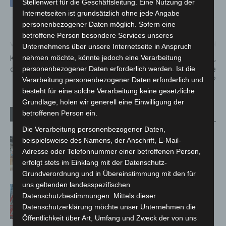
Stellenwert für die Geschäftsleitung. Eine Nutzung der
Internetseiten ist grundsätzlich ohne jede Angabe
personenbezogener Daten möglich. Sofern eine
betroffene Person besondere Services unseres
Vorheriger Artikel
Nächster Artikel
Unternehmens über unsere Internetseite in Anspruch
nehmen möchte, könnte jedoch eine Verarbeitung
Kinder-Winter-Disco im Haus
Corona, Grippe,
der Jugend Langenhagen
Weihnachtszeit: Wie komme
personenbezogener Daten erforderlich werden. Ist die
ich gut durch den Winter?
Verarbeitung personenbezogener Daten erforderlich und
besteht für eine solche Verarbeitung keine gesetzliche
Grundlage, holen wir generell eine Einwilligung der
betroffenen Person ein.
Verwandte Artikel
Mehr vom Autor
Die Verarbeitung personenbezogener Daten,
Kunst trifft Weingenuss: Barbara-
beispielsweise des Namens, der Anschrift, E-Mail-
Adresse oder Telefonnummer einer betroffenen Person,
Susann Mehring zeigt ihre Werke im
erfolgt stets im Einklang mit der Datenschutz-
Jacques’ Wein-Depot Isernhagen
Grundverordnung und in Übereinstimmung mit den für
uns geltenden landesspezifischen
A2: Zweite Turbobaustelle startet
Datenschutzbestimmungen. Mittels dieser
zwischen Hannover-West und
Datenschutzerklärung möchte unser Unternehmen die
Bothfeld
Öffentlichkeit über Art, Umfang und Zweck der von uns