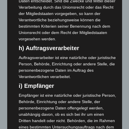
Daten entscheidet. Sind die Zwecke und Mittel dieser
Februar 2026
(109)
Verarbeitung durch das Unionsrecht oder das Recht
der Mitgliedstaaten vorgegeben, so kann der
Januar 2026
(122)
Verantwortliche beziehungsweise können die
Dezember 2025
(103)
bestimmten Kriterien seiner Benennung nach dem
November 2025
(114)
Unionsrecht oder dem Recht der Mitgliedstaaten
vorgesehen werden.
Oktober 2025
(112)
h) Auftragsverarbeiter
September 2025
(93)
Auftragsverarbeiter ist eine natürliche oder juristische
August 2025
(90)
Person, Behörde, Einrichtung oder andere Stelle, die
Juli 2025
(90)
personenbezogene Daten im Auftrag des
Juni 2025
(103)
Verantwortlichen verarbeitet.
Mai 2025
(112)
i) Empfänger
April 2025
(88)
Empfänger ist eine natürliche oder juristische Person,
März 2025
(111)
Behörde, Einrichtung oder andere Stelle, der
personenbezogene Daten offengelegt werden,
Februar 2025
(96)
unabhängig davon, ob es sich bei ihr um einen
Januar 2025
(88)
Dritten handelt oder nicht. Behörden, die im Rahmen
eines bestimmten Untersuchungsauftrags nach dem
Dezember 2024
(89)