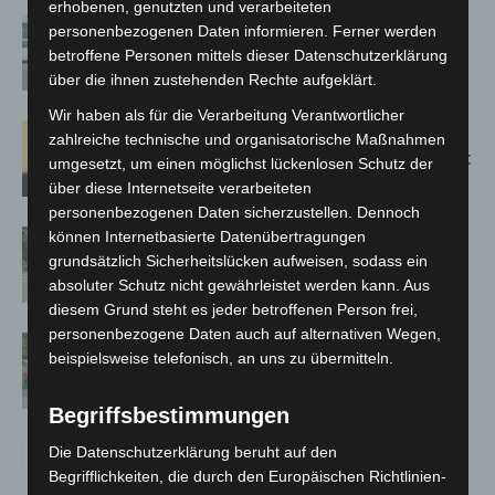
erhobenen, genutzten und verarbeiteten
Niedersachsen: Feuerwehrkräfte
personenbezogenen Daten informieren. Ferner werden
kehren nach Waldbrandeinsatz aus
betroffene Personen mittels dieser Datenschutzerklärung
Spanien zurück
über die ihnen zustehenden Rechte aufgeklärt.
Wir haben als für die Verarbeitung Verantwortlicher
Hannover: Erste Tigermücken-
zahlreiche technische und organisatorische Maßnahmen
Population in Niedersachsen entdeckt
umgesetzt, um einen möglichst lückenlosen Schutz der
über diese Internetseite verarbeiteten
personenbezogenen Daten sicherzustellen. Dennoch
Brand im „Haus der Begegnung“ in
können Internetbasierte Datenübertragungen
grundsätzlich Sicherheitslücken aufweisen, sodass ein
Neuwarmbüchen schnell eingedämmt
absoluter Schutz nicht gewährleistet werden kann. Aus
diesem Grund steht es jeder betroffenen Person frei,
personenbezogene Daten auch auf alternativen Wegen,
Region Hannover: 21 neue
beispielsweise telefonisch, an uns zu übermitteln.
Notfallsanitäter starten beim Roten
Kreuz
Begriffsbestimmungen
Die Datenschutzerklärung beruht auf den
Begrifflichkeiten, die durch den Europäischen Richtlinien-