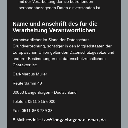
mit der Verarbeitung der sie betreffenden
August 2023
(134)
personenbezogenen Daten einverstanden ist.
Juli 2023
(118)
Name und Anschrift des für die
Juni 2023
(142)
Verarbeitung Verantwortlichen
Mai 2023
(139)
Verantwortlicher im Sinne der Datenschutz-
April 2023
(155)
Grundverordnung, sonstiger in den Mitgliedstaaten der
März 2023
(174)
Europäischen Union geltenden Datenschutzgesetze und
anderer Bestimmungen mit datenschutzrechtlichem
Februar 2023
(154)
Charakter ist:
Januar 2023
(140)
Carl-Marcus Müller
Dezember 2022
(130)
Reuterdamm 49
November 2022
(167)
30853 Langenhagen - Deutschland
Oktober 2022
(166)
Telefon: 0511-215 6000
September 2022
(205)
August 2022
(166)
Fax: 0511-866 789 33
Juli 2022
(133)
E-Mail:
Juni 2022
(167)