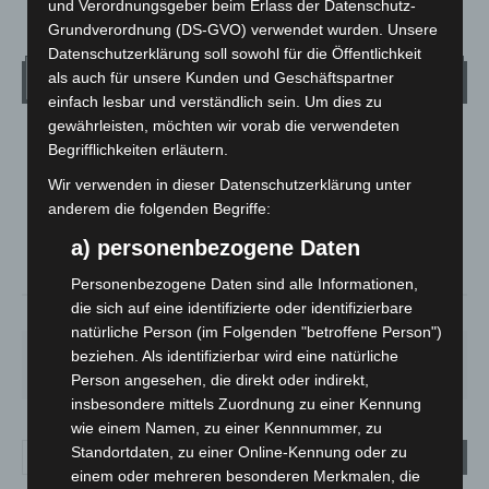
und Verordnungsgeber beim Erlass der Datenschutz-
Grundverordnung (DS-GVO) verwendet wurden. Unsere
Datenschutzerklärung soll sowohl für die Öffentlichkeit
Wetter
als auch für unsere Kunden und Geschäftspartner
einfach lesbar und verständlich sein. Um dies zu
gewährleisten, möchten wir vorab die verwendeten
LANGENHAGEN
Begrifflichkeiten erläutern.
Klarer Himmel
Wir verwenden in dieser Datenschutzerklärung unter
°
21.1
anderem die folgenden Begriffe:
°
C
20.3
a) personenbezogene Daten
°
20.1
Personenbezogene Daten sind alle Informationen,
die sich auf eine identifizierte oder identifizierbare
59%
1.8m/s
5%
natürliche Person (im Folgenden "betroffene Person")
SO.
MO.
DI.
MI.
DO.
beziehen. Als identifizierbar wird eine natürliche
33
°
27
°
24
°
27
°
31
°
Person angesehen, die direkt oder indirekt,
insbesondere mittels Zuordnung zu einer Kennung
wie einem Namen, zu einer Kennnummer, zu
Standortdaten, zu einer Online-Kennung oder zu
einem oder mehreren besonderen Merkmalen, die