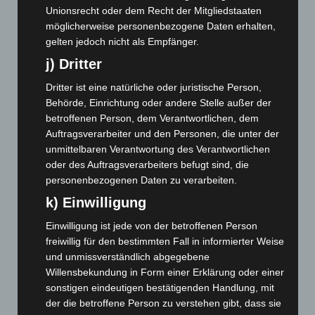
Unionsrecht oder dem Recht der Mitgliedstaaten
November 2024
(94)
möglicherweise personenbezogene Daten erhalten,
Oktober 2024
(93)
gelten jedoch nicht als Empfänger.
September 2024
(112)
j) Dritter
August 2024
(107)
Dritter ist eine natürliche oder juristische Person,
Juli 2024
(89)
Behörde, Einrichtung oder andere Stelle außer der
betroffenen Person, dem Verantwortlichen, dem
Juni 2024
(107)
Auftragsverarbeiter und den Personen, die unter der
Mai 2024
(149)
unmittelbaren Verantwortung des Verantwortlichen
April 2024
(102)
oder des Auftragsverarbeiters befugt sind, die
personenbezogenen Daten zu verarbeiten.
März 2024
(103)
k) Einwilligung
Februar 2024
(103)
Einwilligung ist jede von der betroffenen Person
Januar 2024
(111)
freiwillig für den bestimmten Fall in informierter Weise
Dezember 2023
(130)
und unmissverständlich abgegebene
November 2023
(130)
Willensbekundung in Form einer Erklärung oder einer
sonstigen eindeutigen bestätigenden Handlung, mit
Oktober 2023
(114)
der die betroffene Person zu verstehen gibt, dass sie
September 2023
(133)