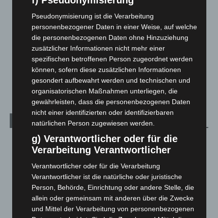
f) Pseudonymisierung
Langenhagen und Ortsteile
3.252
Pseudonymisierung ist die Verarbeitung
Leserbriefe
1
personenbezogener Daten in einer Weise, auf welche
Menschen
2
die personenbezogenen Daten ohne Hinzuziehung
zusätzlicher Informationen nicht mehr einer
Über uns
1
spezifischen betroffenen Person zugeordnet werden
Veranstaltungen
1.888
können, sofern diese zusätzlichen Informationen
Welt
1.271
gesondert aufbewahrt werden und technischen und
organisatorischen Maßnahmen unterliegen, die
gewährleisten, dass die personenbezogenen Daten
nicht einer identifizierten oder identifizierbaren
Archiv
natürlichen Person zugewiesen werden.
g) Verantwortlicher oder für die
August 2026
(14)
Verarbeitung Verantwortlicher
Juli 2026
(73)
Verantwortlicher oder für die Verarbeitung
Juni 2026
(139)
Verantwortlicher ist die natürliche oder juristische
Mai 2026
(99)
Person, Behörde, Einrichtung oder andere Stelle, die
allein oder gemeinsam mit anderen über die Zwecke
April 2026
(99)
und Mittel der Verarbeitung von personenbezogenen
März 2026
(115)