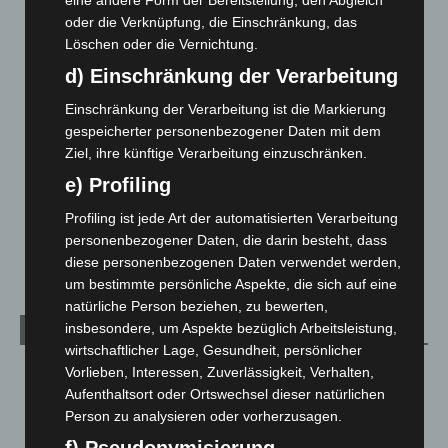
eine andere Form der Bereitstellung, den Abgleich
6. August 2026
oder die Verknüpfung, die Einschränkung, das
Löschen oder die Vernichtung.
Region Hannover: 21 neue Notfallsanitäter starten beim
d) Einschränkung der Verarbeitung
Roten Kreuz
5. August 2026
Einschränkung der Verarbeitung ist die Markierung
gespeicherter personenbezogener Daten mit dem
Mann läuft mit Hockeyschläger über A7 – Polizei sucht
Ziel, ihre künftige Verarbeitung einzuschränken.
Zeugen
5. August 2026
e) Profiling
Profiling ist jede Art der automatisierten Verarbeitung
Celle: Mensch stirbt bei Bagger-Unfall auf Baustelle
personenbezogener Daten, die darin besteht, dass
5. August 2026
diese personenbezogenen Daten verwendet werden,
um bestimmte persönliche Aspekte, die sich auf eine
natürliche Person beziehen, zu bewerten,
insbesondere, um Aspekte bezüglich Arbeitsleistung,
Kategorien
wirtschaftlicher Lage, Gesundheit, persönlicher
Blaulicht
2.799
Vorlieben, Interessen, Zuverlässigkeit, Verhalten,
Aufenthaltsort oder Ortswechsel dieser natürlichen
Corona-News
712
Person zu analysieren oder vorherzusagen.
Hannover und Region
5.039