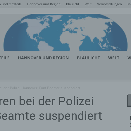
 und Ortsteile
Hannover und Region
Blaulicht
Welt
Veranstaltungen
M
EILE
HANNOVER UND REGION
BLAULICHT
WELT
V
bei der Polizei Hannover: Fünf Beamte suspendiert
ren bei der Polizei
Beamte suspendiert