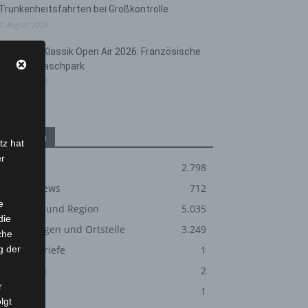
Trunkenheitsfahrten bei Großkontrolle
2. August 2026
Hannover Klassik Open Air 2026: Französische
Oper im Maschpark
2. August 2026
Kategorien
tz hat
er
Blaulicht
2.798
Corona-News
712
e
Hannover und Region
5.035
die
Langenhagen und Ortsteile
3.249
che
g der
Leserbriefe
1
Menschen
2
r
Über uns
1
lgt