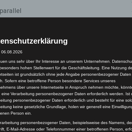
parallel
urden im Rahmen der Ermittlungen auch
gestellt. Entsprechende Ermittlungsverfahren wurden
 Teile der Disziplinarverfahren sind bis zum
enschutzerklärung
n ausgesetzt.
: 06.08.2026
euen uns sehr über Ihr Interesse an unserem Unternehmen. Datenschu
zeibehörde derzeit keine Angaben. Dies sei aus
besonders hohen Stellenwert für die Geschäftsleitung. Eine Nutzung d
n nicht möglich, teilte die Polizeidirektion mit.
etseiten ist grundsätzlich ohne jede Angabe personenbezogener Daten
g der laufenden Ermittlungen ab.
h. Sofern eine betroffene Person besondere Services unseres
nehmens über unsere Internetseite in Anspruch nehmen möchte, könnt
nsparenz und Unschuldsvermutung
 eine Verarbeitung personenbezogener Daten erforderlich werden. Ist 
eitung personenbezogener Daten erforderlich und besteht für eine sol
 äußerte sich deutlich zu den Vorgängen: „Die
eitung keine gesetzliche Grundlage, holen wir generell eine Einwilligun
fenen Person ein.
nd beschädigen das Vertrauen, das die Menschen zu
rfe bestätigen, wäre dies nicht nur ein möglicher
rarbeitung personenbezogener Daten, beispielsweise des Namens, de
ift, E-Mail-Adresse oder Telefonnummer einer betroffenen Person, erfo
ch gegen die Werte und Maßstäbe, denen wir uns als