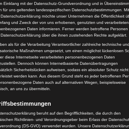
im Einklang mit der Datenschutz-Grundverordnung und in Übereinstim
lb handeln wir transparent und konsequent und werden
n für uns geltenden landesspezifischen Datenschutzbestimmungen. Mit
arrechtlichen Konsequenzen ziehen, um das Vertrauen
 Datenschutzerklärung möchte unser Unternehmen die Öffentlichkeit ü
nd mögliche Beeinträchtigungen des Dienstbetriebs
mfang und Zweck der von uns erhobenen, genutzten und verarbeiteten
bis zum Abschluss der Ermittlungen die
enbezogenen Daten informieren. Ferner werden betroffene Personen 
 Datenschutzerklärung über die ihnen zustehenden Rechte aufgeklärt.
ben als für die Verarbeitung Verantwortlicher zahlreiche technische un
ngsbehörden
isatorische Maßnahmen umgesetzt, um einen möglichst lückenlosen S
er diese Internetseite verarbeiteten personenbezogenen Daten
zustellen. Dennoch können Internetbasierte Datenübertragungen
ch eigenen Angaben eng mit den zuständigen
ätzlich Sicherheitslücken aufweisen, sodass ein absoluter Schutz nicht
liche Entwicklungen soll informiert werden, sofern
leistet werden kann. Aus diesem Grund steht es jeder betroffenen Pe
personenbezogene Daten auch auf alternativen Wegen, beispielsweise
nisch, an uns zu übermitteln.
riffsbestimmungen
stenthebungen sind bei schwerwiegenden
tenschutzerklärung beruht auf den Begrifflichkeiten, die durch den
t, um laufende Ermittlungen zu schützen und
ischen Richtlinien- und Verordnungsgeber beim Erlass der Datenschut
g zu begrenzen. Für Bürgerinnen und Bürger ist dabei
verordnung (DS-GVO) verwendet wurden. Unsere Datenschutzerklärun