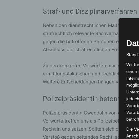
Straf- und Disziplinarverfahren 
Neben den dienstrechtlichen Maßnahmen w
strafrechtlich relevante Sachverhalte fest
gegen die betroffenen Personen eingeleitet.
Dat
Abschluss der strafrechtlichen Ermittlunge
Stand
Wir fr
Zu den konkreten Vorwürfen macht die Poli
einen 
ermittlungstaktischen und rechtlichen Gründe
Intern
Weitere Entscheidungen hängen vom Ausgan
möglic
Unter
Polizeipräsidentin betont Tra
jedoch
Verarb
Polizeipräsidentin Gwendolin von der Osten
Verarb
betrof
Vorwürfe treffen uns als Polizeibehörde u
Recht in uns setzen. Sollten sich die Vorwü
Die Ve
Anschr
Verstoß gegen geltendes Recht, sondern au