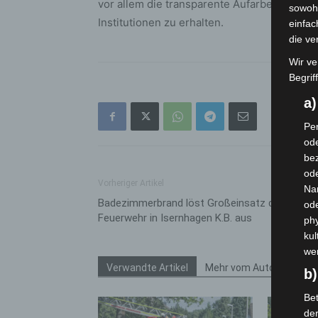
vor allem die transparente Aufarbeitung en
sowohl
Institutionen zu erhalten.
einfac
die ve
Wir ve
Begrif
a
Per
ode
bez
ode
Vorheriger Artikel
Na
Badezimmerbrand löst Großeinsatz der
od
Feuerwehr in Isernhagen K.B. aus
phy
kul
we
Verwandte Artikel
Mehr vom Autor
b)
Bet
de