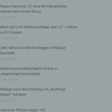
Region Hannover: 21 neue Notfallsanitäter
starten beim Roten Kreuz
5. August 2026
Mann läuft mit Hockeyschläger über A7 – Polizei
sucht Zeugen
5. August 2026
Celle: Mensch stirbt bei Bagger-Unfall auf
Baustelle
5. August 2026
Gasleitung bei McDonald’s-Umbau in
Langenhagen beschädigt
5. August 2026
Anklage nach Abschaltung von „Archetyp
Market“ erhoben
3. August 2026
Hannover: Polizei stoppt 166