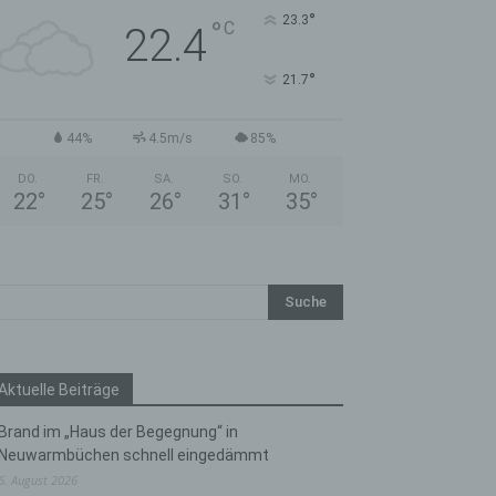
°
23.3
°
C
22.4
°
21.7
44%
4.5m/s
85%
DO.
FR.
SA.
SO.
MO.
22
°
25
°
26
°
31
°
35
°
Aktuelle Beiträge
Brand im „Haus der Begegnung“ in
Neuwarmbüchen schnell eingedämmt
6. August 2026