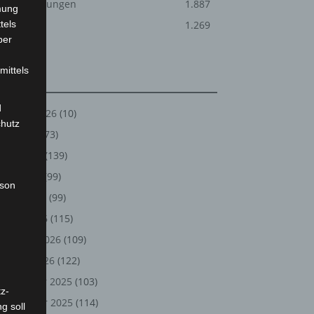
Veranstaltungen
1.887
mung
tels
Welt
1.269
ber
mittels
Archiv
d
August 2026
(10)
chutz
Juli 2026
(73)
Juni 2026
(139)
Mai 2026
(99)
rson
April 2026
(99)
März 2026
(115)
Februar 2026
(109)
Januar 2026
(122)
Dezember 2025
(103)
z-
November 2025
(114)
g soll