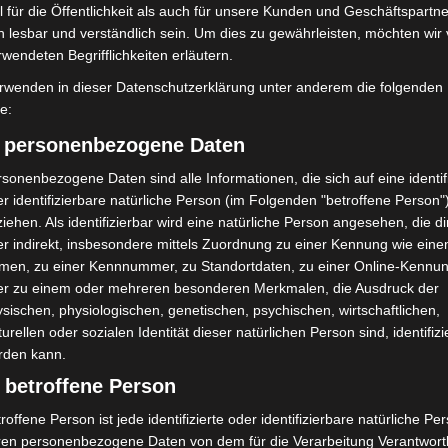
tscheidend, um das Vertrauen in staatliche
 für die Öffentlichkeit als auch für unsere Kunden und Geschäftspartne
h lesbar und verständlich sein. Um dies zu gewährleisten, möchten wir
rwendeten Begrifflichkeiten erläutern.
rwenden in dieser Datenschutzerklärung unter anderem die folgenden
fe:
) personenbezogene Daten
sonenbezogene Daten sind alle Informationen, die sich auf eine identifi
r identifizierbare natürliche Person (im Folgenden "betroffene Person"
iehen. Als identifizierbar wird eine natürliche Person angesehen, die di
r indirekt, insbesondere mittels Zuordnung zu einer Kennung wie ein
Nächster Artikel
men, zu einer Kennnummer, zu Standortdaten, zu einer Online-Kennu
Noch freie Restplätze im
er zu einem oder mehreren besonderen Merkmalen, die Ausdruck der
Sommerferienprogramm 2026 in Langenhagen
sischen, physiologischen, genetischen, psychischen, wirtschaftlichen,
turellen oder sozialen Identität dieser natürlichen Person sind, identifizi
rden kann.
 betroffene Person
roffene Person ist jede identifizierte oder identifizierbare natürliche Pe
ren personenbezogene Daten von dem für die Verarbeitung Verantwort