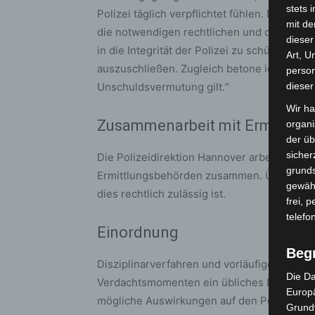
stets 
Polizei täglich verpflichtet fühlen. Desha
mit de
die notwendigen rechtlichen und disziplin
dieser
in die Integrität der Polizei zu schützen u
Art, U
auszuschließen. Zugleich betone ich, dass 
person
Unschuldsvermutung gilt.“
dieser
Wir ha
Zusammenarbeit mit Ermittlu
organ
der üb
sicher
Die Polizeidirektion Hannover arbeitet na
grunds
Ermittlungsbehörden zusammen. Über wesent
gewähr
dies rechtlich zulässig ist.
frei, 
telefo
Einordnung
Beg
Disziplinarverfahren und vorläufige Dien
Die Da
Verdachtsmomenten ein übliches Instrumen
Europä
mögliche Auswirkungen auf den Polizeiallta
Grund