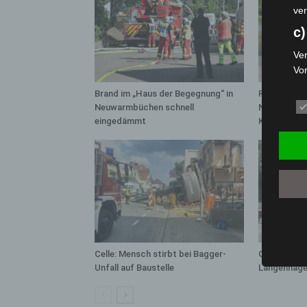
ver
c)
Ver
Vo
pe
Brand im „Haus der Begegnung“ in
Region Hann
da
Neuwarmbüchen schnell
Notfallsani
das
eingedämmt
Kreuz
ode
die
d
Ein
per
ei
e)
Celle: Mensch stirbt bei Bagger-
Gasleitung 
Pro
Unfall auf Baustelle
Langenhage
Da
wer