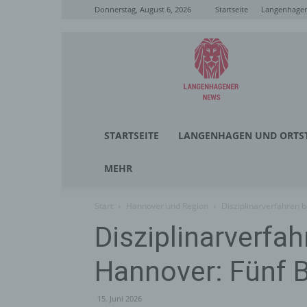
Donnerstag, August 6, 2026
Startseite
Langenhagen
Langenhagener
News
STARTSEITE
LANGENHAGEN UND ORTST
MEHR
Start
Hannover und Region
Disziplinarverfahren 
Disziplinarverfah
Hannover: Fünf 
15. Juni 2026