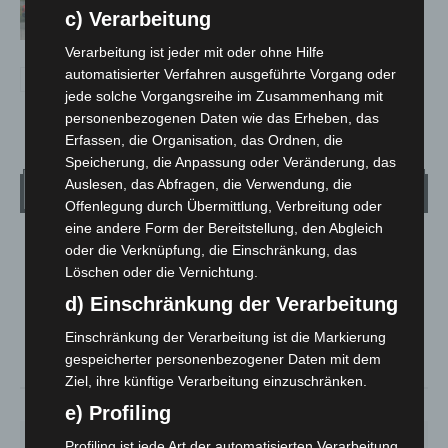
Notfallsanitäter starten beim Roten
c) Verarbeitung
Kreuz
Verarbeitung ist jeder mit oder ohne Hilfe
automatisierter Verfahren ausgeführte Vorgang oder
jede solche Vorgangsreihe im Zusammenhang mit
personenbezogenen Daten wie das Erheben, das
Erfassen, die Organisation, das Ordnen, die
Speicherung, die Anpassung oder Veränderung, das
Auslesen, das Abfragen, die Verwendung, die
Wetter
Offenlegung durch Übermittlung, Verbreitung oder
eine andere Form der Bereitstellung, den Abgleich
LANGENHAGEN
oder die Verknüpfung, die Einschränkung, das
Löschen oder die Vernichtung.
Klarer Himmel
d) Einschränkung der Verarbeitung
°
25.2
°
C
24.3
Einschränkung der Verarbeitung ist die Markierung
°
23.3
gespeicherter personenbezogener Daten mit dem
Ziel, ihre künftige Verarbeitung einzuschränken.
38%
3.6m/s
7%
e) Profiling
SA.
SO.
MO.
DI.
MI.
Profiling ist jede Art der automatisierten Verarbeitung