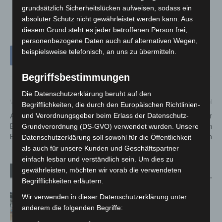
grundsätzlich Sicherheitslücken aufweisen, sodass ein
absoluter Schutz nicht gewährleistet werden kann. Aus
diesem Grund steht es jeder betroffenen Person frei,
personenbezogene Daten auch auf alternativen Wegen,
beispielsweise telefonisch, an uns zu übermitteln.
Begriffsbestimmungen
Die Datenschutzerklärung beruht auf den
Vorheriger Artikel
Nächster Artikel
Begrifflichkeiten, die durch den Europäischen Richtlinien-
A2: Fahrbahnreduzierung im
Einladung zum Austausch zur
und Verordnungsgeber beim Erlass der Datenschutz-
Bereich des Autobahnkreuz
Gemeinwesenarbeit in
Grundverordnung (DS-GVO) verwendet wurden. Unsere
Buchholz
Langenhagen
Datenschutzerklärung soll sowohl für die Öffentlichkeit
als auch für unsere Kunden und Geschäftspartner
einfach lesbar und verständlich sein. Um dies zu
gewährleisten, möchten wir vorab die verwendeten
Verwandte Artikel
Mehr vom Autor
Begrifflichkeiten erläutern.
Kunst trifft Weingenuss: Barbara-
Wir verwenden in dieser Datenschutzerklärung unter
Susann Mehring zeigt ihre Werke im
anderem die folgenden Begriffe:
Jacques’ Wein-Depot Isernhagen