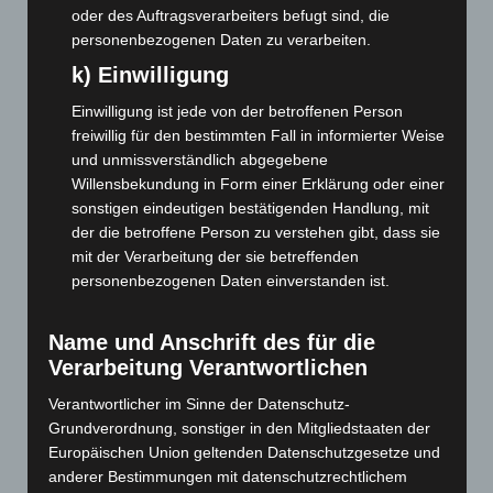
oder des Auftragsverarbeiters befugt sind, die
Juni 2026
(139)
personenbezogenen Daten zu verarbeiten.
Mai 2026
(99)
k) Einwilligung
April 2026
(99)
Einwilligung ist jede von der betroffenen Person
März 2026
(115)
freiwillig für den bestimmten Fall in informierter Weise
Februar 2026
(109)
und unmissverständlich abgegebene
Willensbekundung in Form einer Erklärung oder einer
Januar 2026
(122)
sonstigen eindeutigen bestätigenden Handlung, mit
Dezember 2025
(103)
der die betroffene Person zu verstehen gibt, dass sie
November 2025
(114)
mit der Verarbeitung der sie betreffenden
personenbezogenen Daten einverstanden ist.
Oktober 2025
(112)
September 2025
(93)
Name und Anschrift des für die
August 2025
(90)
Verarbeitung Verantwortlichen
Juli 2025
(90)
Verantwortlicher im Sinne der Datenschutz-
Juni 2025
(103)
Grundverordnung, sonstiger in den Mitgliedstaaten der
Mai 2025
(112)
Europäischen Union geltenden Datenschutzgesetze und
anderer Bestimmungen mit datenschutzrechtlichem
April 2025
(88)