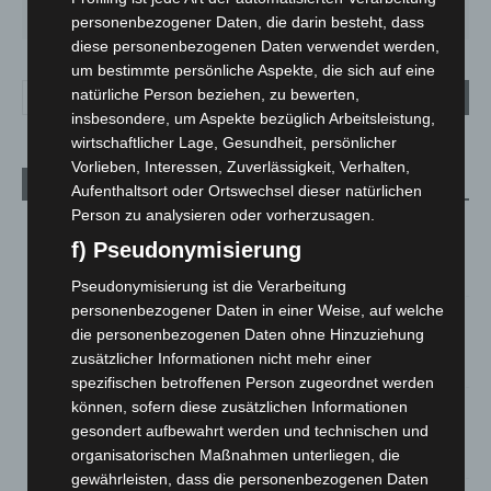
27
°
34
°
26
°
23
°
26
°
personenbezogener Daten, die darin besteht, dass
diese personenbezogenen Daten verwendet werden,
um bestimmte persönliche Aspekte, die sich auf eine
natürliche Person beziehen, zu bewerten,
insbesondere, um Aspekte bezüglich Arbeitsleistung,
wirtschaftlicher Lage, Gesundheit, persönlicher
Vorlieben, Interessen, Zuverlässigkeit, Verhalten,
Aktuelle Beiträge
Aufenthaltsort oder Ortswechsel dieser natürlichen
Person zu analysieren oder vorherzusagen.
Kunst trifft Weingenuss: Barbara-Susann Mehring zeigt ihre
f) Pseudonymisierung
Werke im Jacques’ Wein-Depot Isernhagen
8. August 2026
Pseudonymisierung ist die Verarbeitung
personenbezogener Daten in einer Weise, auf welche
A2: Zweite Turbobaustelle startet zwischen Hannover-West
die personenbezogenen Daten ohne Hinzuziehung
und Bothfeld
zusätzlicher Informationen nicht mehr einer
8. August 2026
spezifischen betroffenen Person zugeordnet werden
können, sofern diese zusätzlichen Informationen
Niedersachsen: Feuerwehrkräfte kehren nach
Waldbrandeinsatz aus Spanien zurück
gesondert aufbewahrt werden und technischen und
organisatorischen Maßnahmen unterliegen, die
7. August 2026
gewährleisten, dass die personenbezogenen Daten