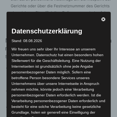
Gerichte oder über die Festnetznummer des Gerichts
abzusichern. Die offiziellen Rufnummern sind auf der
Internetseite des jeweiligen Gerichts unter „Kontakt“
abrufbar.
Datenschutzerklärung
Mit den folgenden Tipps der Polizei kann
Stand: 08.08.2026
man sich vor solchen Betrügern
Wir freuen uns sehr über Ihr Interesse an unserem
Unternehmen. Datenschutz hat einen besonders hohen
schützen:
Stellenwert für die Geschäftsleitung. Eine Nutzung der
Internetseiten ist grundsätzlich ohne jede Angabe
Im Zweifel: Wählen Sie immer eigenständig die 110!
personenbezogener Daten möglich. Sofern eine
Die Leitstelle weiß, wo Einsatzkräfte – auch in zivil –
betroffene Person besondere Services unseres
unterwegs sind.
Unternehmens über unsere Internetseite in Anspruch
nehmen möchte, könnte jedoch eine Verarbeitung
Lassen Sie sich von angeblichen Amtspersonen, zum
personenbezogener Daten erforderlich werden. Ist die
Beispiel Polizisten, den Dienstausweis vorzeigen.
Verarbeitung personenbezogener Daten erforderlich und
besteht für eine solche Verarbeitung keine gesetzliche
Rufen Sie beim geringsten Zweifel bei der Behörde
Grundlage, holen wir generell eine Einwilligung der
an, von der die angebliche Amtsperson kommt.