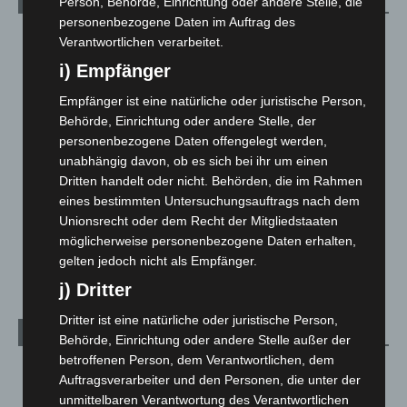
Kategorien
Person, Behörde, Einrichtung oder andere Stelle, die
personenbezogene Daten im Auftrag des
Blaulicht
2.799
Verantwortlichen verarbeitet.
Corona-News
712
i) Empfänger
Hannover und Region
5.039
Empfänger ist eine natürliche oder juristische Person,
Langenhagen und Ortsteile
3.252
Behörde, Einrichtung oder andere Stelle, der
personenbezogene Daten offengelegt werden,
Leserbriefe
1
unabhängig davon, ob es sich bei ihr um einen
Menschen
2
Dritten handelt oder nicht. Behörden, die im Rahmen
eines bestimmten Untersuchungsauftrags nach dem
Über uns
1
Unionsrecht oder dem Recht der Mitgliedstaaten
Veranstaltungen
1.888
möglicherweise personenbezogene Daten erhalten,
Welt
1.271
gelten jedoch nicht als Empfänger.
j) Dritter
Dritter ist eine natürliche oder juristische Person,
Archiv
Behörde, Einrichtung oder andere Stelle außer der
betroffenen Person, dem Verantwortlichen, dem
August 2026
(14)
Auftragsverarbeiter und den Personen, die unter der
Juli 2026
(73)
unmittelbaren Verantwortung des Verantwortlichen