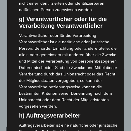
Hannover: Erste Tigermücken-Population in Niedersachsen
nicht einer identifizierten oder identifizierbaren
entdeckt
natürlichen Person zugewiesen werden.
7. August 2026
g) Verantwortlicher oder für die
Verarbeitung Verantwortlicher
Brand im „Haus der Begegnung“ in Neuwarmbüchen schnell
eingedämmt
Verantwortlicher oder für die Verarbeitung
6. August 2026
Verantwortlicher ist die natürliche oder juristische
Person, Behörde, Einrichtung oder andere Stelle, die
Region Hannover: 21 neue Notfallsanitäter starten beim
allein oder gemeinsam mit anderen über die Zwecke
Roten Kreuz
und Mittel der Verarbeitung von personenbezogenen
5. August 2026
Daten entscheidet. Sind die Zwecke und Mittel dieser
Verarbeitung durch das Unionsrecht oder das Recht
Mann läuft mit Hockeyschläger über A7 – Polizei sucht
der Mitgliedstaaten vorgegeben, so kann der
Zeugen
Verantwortliche beziehungsweise können die
5. August 2026
bestimmten Kriterien seiner Benennung nach dem
Unionsrecht oder dem Recht der Mitgliedstaaten
Celle: Mensch stirbt bei Bagger-Unfall auf Baustelle
vorgesehen werden.
5. August 2026
h) Auftragsverarbeiter
Auftragsverarbeiter ist eine natürliche oder juristische