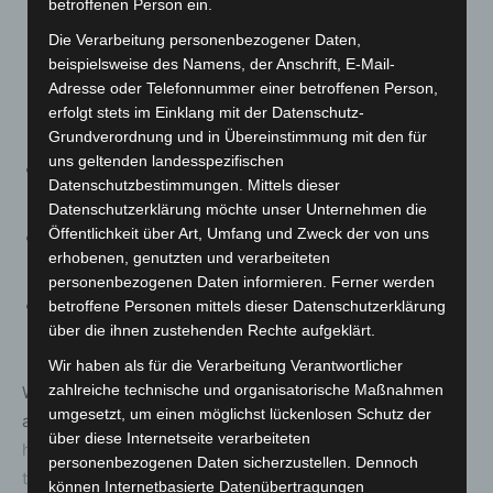
betroffenen Person ein.
Suchen Sie die Telefonnummer der Behörde selbst
Die Verarbeitung personenbezogener Daten,
heraus oder lassen Sie sich diese durch die
beispielsweise des Namens, der Anschrift, E-Mail-
Telefonauskunft geben. Wichtig: Lassen Sie den
Adresse oder Telefonnummer einer betroffenen Person,
Besucher währenddessen vor der abgesperrten Tür
erfolgt stets im Einklang mit der Datenschutz-
warten
Grundverordnung und in Übereinstimmung mit den für
uns geltenden landesspezifischen
Übergeben Sie niemals Geld oder Wertgegenstände
Datenschutzbestimmungen. Mittels dieser
an unbekannte Personen.
Datenschutzerklärung möchte unser Unternehmen die
Öffentlichkeit über Art, Umfang und Zweck der von uns
Geben Sie am Telefon keine Details zu Ihren
erhobenen, genutzten und verarbeiteten
finanziellen Verhältnissen preis.
personenbezogenen Daten informieren. Ferner werden
Lassen Sie sich am Telefon nicht unter Druck setzen.
betroffene Personen mittels dieser Datenschutzerklärung
über die ihnen zustehenden Rechte aufgeklärt.
Legen Sie einfach auf.
Wir haben als für die Verarbeitung Verantwortlicher
zahlreiche technische und organisatorische Maßnahmen
Weitere Verhaltenshinweise bei Trickanrufen und
umgesetzt, um einen möglichst lückenlosen Schutz der
anderen Betrugsmaschen finden Sie unter
über diese Internetseite verarbeiteten
https://www.polizei-beratung.de/themen-und-
personenbezogenen Daten sicherzustellen. Dennoch
tipps/betrug/
.
können Internetbasierte Datenübertragungen