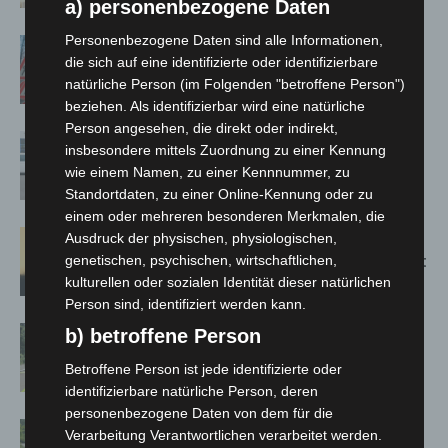
a) personenbezogene Daten
Personenbezogene Daten sind alle Informationen,
A2: Zweite Turbobaustelle startet
die sich auf eine identifizierte oder identifizierbare
zwischen Hannover-West und
natürliche Person (im Folgenden "betroffene Person")
Bothfeld
beziehen. Als identifizierbar wird eine natürliche
Person angesehen, die direkt oder indirekt,
Niedersachsen: Feuerwehrkräfte
insbesondere mittels Zuordnung zu einer Kennung
kehren nach Waldbrandeinsatz aus
wie einem Namen, zu einer Kennnummer, zu
Spanien zurück
Standortdaten, zu einer Online-Kennung oder zu
einem oder mehreren besonderen Merkmalen, die
Hannover: Erste Tigermücken-
Ausdruck der physischen, physiologischen,
Population in Niedersachsen entdeckt
genetischen, psychischen, wirtschaftlichen,
kulturellen oder sozialen Identität dieser natürlichen
Person sind, identifiziert werden kann.
Brand im „Haus der Begegnung“ in
b) betroffene Person
Neuwarmbüchen schnell eingedämmt
Betroffene Person ist jede identifizierte oder
identifizierbare natürliche Person, deren
personenbezogene Daten von dem für die
Region Hannover: 21 neue
Verarbeitung Verantwortlichen verarbeitet werden.