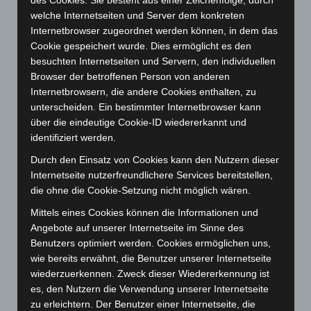
des Cookies. Sie besteht aus einer Zeichenfolge, durch
welche Internetseiten und Server dem konkreten
Dezember 2023
(130)
Internetbrowser zugeordnet werden können, in dem das
November 2023
(130)
Cookie gespeichert wurde. Dies ermöglicht es den
Oktober 2023
(114)
besuchten Internetseiten und Servern, den individuellen
Browser der betroffenen Person von anderen
September 2023
(133)
Internetbrowsern, die andere Cookies enthalten, zu
August 2023
(134)
unterscheiden. Ein bestimmter Internetbrowser kann
Juli 2023
(118)
über die eindeutige Cookie-ID wiedererkannt und
identifiziert werden.
Juni 2023
(142)
Durch den Einsatz von Cookies kann den Nutzern dieser
Mai 2023
(139)
Internetseite nutzerfreundlichere Services bereitstellen,
April 2023
(155)
die ohne die Cookie-Setzung nicht möglich wären.
März 2023
(174)
Mittels eines Cookies können die Informationen und
Februar 2023
(154)
Angebote auf unserer Internetseite im Sinne des
Benutzers optimiert werden. Cookies ermöglichen uns,
Januar 2023
(140)
wie bereits erwähnt, die Benutzer unserer Internetseite
Dezember 2022
(130)
wiederzuerkennen. Zweck dieser Wiedererkennung ist
November 2022
(167)
es, den Nutzern die Verwendung unserer Internetseite
zu erleichtern. Der Benutzer einer Internetseite, die
Oktober 2022
(166)