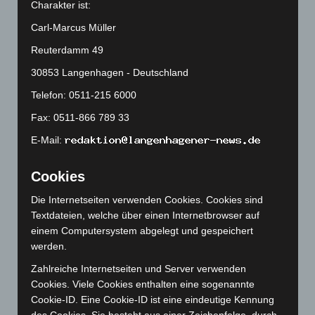
Charakter ist:
März 2025
(111)
Carl-Marcus Müller
Februar 2025
(96)
Reuterdamm 49
Januar 2025
(88)
30853 Langenhagen - Deutschland
Dezember 2024
(89)
Telefon: 0511-215 6000
November 2024
(94)
Fax: 0511-866 789 33
Oktober 2024
(93)
E-Mail:
September 2024
(112)
August 2024
(107)
Cookies
Juli 2024
(89)
Die Internetseiten verwenden Cookies. Cookies sind
Juni 2024
(107)
Textdateien, welche über einen Internetbrowser auf
Mai 2024
(149)
einem Computersystem abgelegt und gespeichert
werden.
April 2024
(102)
März 2024
(103)
Zahlreiche Internetseiten und Server verwenden
Cookies. Viele Cookies enthalten eine sogenannte
Februar 2024
(103)
Cookie-ID. Eine Cookie-ID ist eine eindeutige Kennung
Januar 2024
(111)