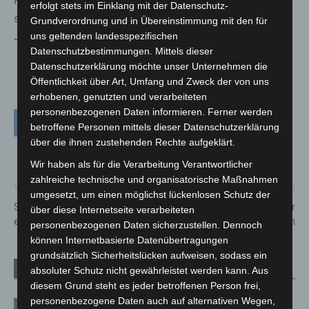
Feuerwehrehrenkreuz in Silber sowie 2013 in Gold. Für
erfolgt stets im Einklang mit der Datenschutz-
seine langjährige Mitgliedschaft wurde er 1998 für 25
Grundverordnung und in Übereinstimmung mit den für
Jahre und 2013 für 40 Jahre ausgezeichnet.
uns geltenden landesspezifischen
Datenschutzbestimmungen. Mittels dieser
Datenschutzerklärung möchte unser Unternehmen die
Öffentlichkeit über Art, Umfang und Zweck der von uns
erhobenen, genutzten und verarbeiteten
personenbezogenen Daten informieren. Ferner werden
betroffene Personen mittels dieser Datenschutzerklärung
über die ihnen zustehenden Rechte aufgeklärt.
Wir haben als für die Verarbeitung Verantwortlicher
zahlreiche technische und organisatorische Maßnahmen
Vorheriger Artikel
Nächster Artikel
umgesetzt, um einen möglichst lückenlosen Schutz der
Schwerer Verkehrsunfall mit
ADFC Langenhagen lädt zur
über diese Internetseite verarbeiteten
einem Reisebus auf der A2
Radtour durch die Leinemasch
personenbezogenen Daten sicherzustellen. Dennoch
können Internetbasierte Datenübertragungen
grundsätzlich Sicherheitslücken aufweisen, sodass ein
Verwandte Artikel
Mehr vom Autor
absoluter Schutz nicht gewährleistet werden kann. Aus
diesem Grund steht es jeder betroffenen Person frei,
personenbezogene Daten auch auf alternativen Wegen,
Region Hannover: 21 neue