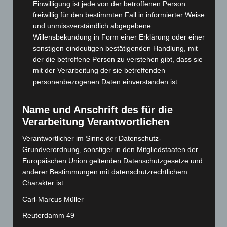
Einwilligung ist jede von der betroffenen Person
April 2025
(88)
freiwillig für den bestimmten Fall in informierter Weise
und unmissverständlich abgegebene
März 2025
(111)
Willensbekundung in Form einer Erklärung oder einer
Februar 2025
(96)
sonstigen eindeutigen bestätigenden Handlung, mit
Januar 2025
(88)
der die betroffene Person zu verstehen gibt, dass sie
mit der Verarbeitung der sie betreffenden
Dezember 2024
(89)
personenbezogenen Daten einverstanden ist.
November 2024
(94)
Oktober 2024
(93)
Name und Anschrift des für die
September 2024
(112)
Verarbeitung Verantwortlichen
August 2024
(107)
Verantwortlicher im Sinne der Datenschutz-
Juli 2024
(89)
Grundverordnung, sonstiger in den Mitgliedstaaten der
Europäischen Union geltenden Datenschutzgesetze und
Juni 2024
(107)
anderer Bestimmungen mit datenschutzrechtlichem
Mai 2024
(149)
Charakter ist:
April 2024
(102)
Carl-Marcus Müller
März 2024
(103)
Reuterdamm 49
Februar 2024
(103)