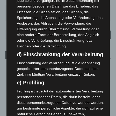
jede solche Vorgangsreihe im Zusammenhang mit
62%
3.6m/s
4%
personenbezogenen Daten wie das Erheben, das
DO.
FR.
SA.
SO.
MO.
Erfassen, die Organisation, das Ordnen, die
29
°
25
°
27
°
32
°
35
°
Speicherung, die Anpassung oder Veränderung, das
Auslesen, das Abfragen, die Verwendung, die
Offenlegung durch Übermittlung, Verbreitung oder
eine andere Form der Bereitstellung, den Abgleich
oder die Verknüpfung, die Einschränkung, das
Löschen oder die Vernichtung.
d) Einschränkung der Verarbeitung
Aktuelle Beiträge
Einschränkung der Verarbeitung ist die Markierung
Region Hannover: 21 neue Notfallsanitäter starten beim
gespeicherter personenbezogener Daten mit dem
Roten Kreuz
Ziel, ihre künftige Verarbeitung einzuschränken.
5. August 2026
e) Profiling
Mann läuft mit Hockeyschläger über A7 – Polizei sucht
Profiling ist jede Art der automatisierten Verarbeitung
Zeugen
personenbezogener Daten, die darin besteht, dass
5. August 2026
diese personenbezogenen Daten verwendet werden,
um bestimmte persönliche Aspekte, die sich auf eine
Celle: Mensch stirbt bei Bagger-Unfall auf Baustelle
natürliche Person beziehen, zu bewerten,
5. August 2026