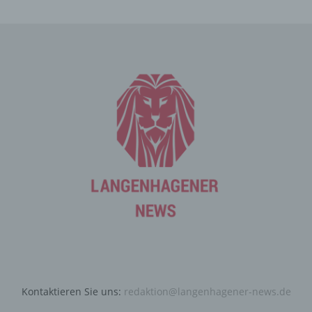
Die Internetseite erfasst mit jedem Aufruf der
Internetseite durch eine betroffene Person oder ein
automatisiertes System eine Reihe von allgemeinen
Daten und Informationen. Diese allgemeinen Daten und
Informationen werden in den Logfiles des Servers
gespeichert. Erfasst werden können die (1) verwendeten
Browsertypen und Versionen, (2) das vom zugreifenden
System verwendete Betriebssystem, (3) die
Internetseite, von welcher ein zugreifendes System auf
unsere Internetseite gelangt (sogenannte Referrer), (4)
die Unterwebseiten, welche über ein zugreifendes
System auf unserer Internetseite angesteuert werden,
(5) das Datum und die Uhrzeit eines Zugriffs auf die
Internetseite, (6) eine Internet-Protokoll-Adresse (IP-
Adresse), (7) der Internet-Service-Provider des
zugreifenden Systems und (8) sonstige ähnliche Daten
und Informationen, die der Gefahrenabwehr im Falle von
Angriffen auf unsere informationstechnologischen
Systeme dienen.
Kontaktieren Sie uns:
redaktion@langenhagener-news.de
Bei der Nutzung dieser allgemeinen Daten und