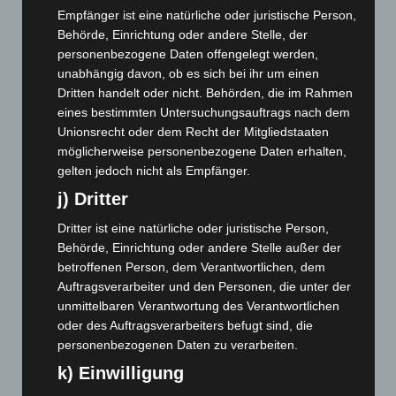
Empfänger ist eine natürliche oder juristische Person,
Juli 2026
(73)
Behörde, Einrichtung oder andere Stelle, der
Juni 2026
(139)
personenbezogene Daten offengelegt werden,
Mai 2026
(99)
unabhängig davon, ob es sich bei ihr um einen
Dritten handelt oder nicht. Behörden, die im Rahmen
April 2026
(99)
eines bestimmten Untersuchungsauftrags nach dem
März 2026
(115)
Unionsrecht oder dem Recht der Mitgliedstaaten
Februar 2026
(109)
möglicherweise personenbezogene Daten erhalten,
gelten jedoch nicht als Empfänger.
Januar 2026
(122)
j) Dritter
Dezember 2025
(103)
Dritter ist eine natürliche oder juristische Person,
November 2025
(114)
Behörde, Einrichtung oder andere Stelle außer der
Oktober 2025
(112)
betroffenen Person, dem Verantwortlichen, dem
September 2025
(93)
Auftragsverarbeiter und den Personen, die unter der
unmittelbaren Verantwortung des Verantwortlichen
August 2025
(90)
oder des Auftragsverarbeiters befugt sind, die
Juli 2025
(90)
personenbezogenen Daten zu verarbeiten.
Juni 2025
(103)
k) Einwilligung
Mai 2025
(112)