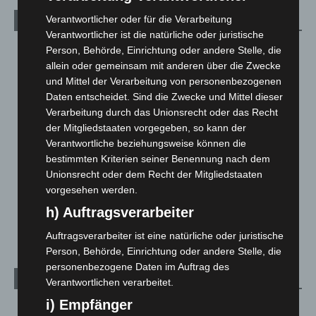
Verantwortlicher oder für die Verarbeitung
Kategorien
Verantwortlicher ist die natürliche oder juristische
Person, Behörde, Einrichtung oder andere Stelle, die
Blaulicht
2.797
allein oder gemeinsam mit anderen über die Zwecke
Corona-News
712
und Mittel der Verarbeitung von personenbezogenen
Hannover und Region
5.034
Daten entscheidet. Sind die Zwecke und Mittel dieser
Verarbeitung durch das Unionsrecht oder das Recht
Langenhagen und Ortsteile
3.249
der Mitgliedstaaten vorgegeben, so kann der
Leserbriefe
1
Verantwortliche beziehungsweise können die
Menschen
2
bestimmten Kriterien seiner Benennung nach dem
Unionsrecht oder dem Recht der Mitgliedstaaten
Über uns
1
vorgesehen werden.
Veranstaltungen
1.887
h) Auftragsverarbeiter
Welt
1.269
Auftragsverarbeiter ist eine natürliche oder juristische
Person, Behörde, Einrichtung oder andere Stelle, die
personenbezogene Daten im Auftrag des
Archiv
Verantwortlichen verarbeitet.
i) Empfänger
August 2026
(9)