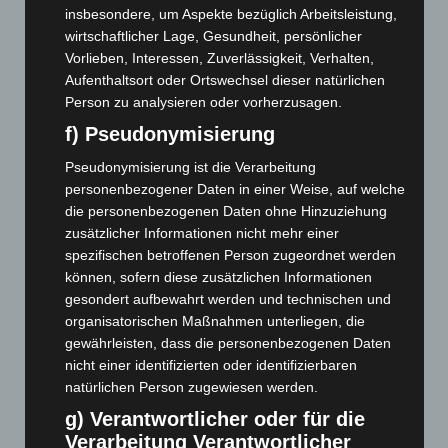
insbesondere, um Aspekte bezüglich Arbeitsleistung,
wirtschaftlicher Lage, Gesundheit, persönlicher
Gasleitung bei McDonald’s-Umbau in Langenhagen
beschädigt
Vorlieben, Interessen, Zuverlässigkeit, Verhalten,
Aufenthaltsort oder Ortswechsel dieser natürlichen
5. August 2026
Person zu analysieren oder vorherzusagen.
Anklage nach Abschaltung von „Archetyp Market“ erhoben
f) Pseudonymisierung
3. August 2026
Pseudonymisierung ist die Verarbeitung
Hannover: Polizei stoppt 166 Trunkenheitsfahrten bei
personenbezogener Daten in einer Weise, auf welche
Großkontrolle
die personenbezogenen Daten ohne Hinzuziehung
2. August 2026
zusätzlicher Informationen nicht mehr einer
spezifischen betroffenen Person zugeordnet werden
Hannover Klassik Open Air 2026: Französische Oper im
können, sofern diese zusätzlichen Informationen
Maschpark
gesondert aufbewahrt werden und technischen und
2. August 2026
organisatorischen Maßnahmen unterliegen, die
gewährleisten, dass die personenbezogenen Daten
Schwarz Digits und Zscaler starten souveräne Cloud-
nicht einer identifizierten oder identifizierbaren
Sicherheitsplattform für Europa
natürlichen Person zugewiesen werden.
2. August 2026
g) Verantwortlicher oder für die
Verarbeitung Verantwortlicher