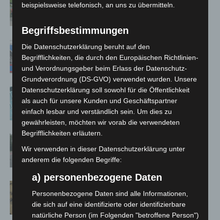
beispielsweise telefonisch, an uns zu übermitteln.
Notfallsanitäter starten beim Roten
Kreuz
Begriffsbestimmungen
Mann läuft mit Hockeyschläger über
Die Datenschutzerklärung beruht auf den
A7 – Polizei sucht Zeugen
Begrifflichkeiten, die durch den Europäischen Richtlinien-
und Verordnungsgeber beim Erlass der Datenschutz-
Grundverordnung (DS-GVO) verwendet wurden. Unsere
Datenschutzerklärung soll sowohl für die Öffentlichkeit
Anklage nach Abschaltung von
als auch für unsere Kunden und Geschäftspartner
„Archetyp Market“ erhoben
einfach lesbar und verständlich sein. Um dies zu
gewährleisten, möchten wir vorab die verwendeten
Begrifflichkeiten erläutern.
Hannover: Polizei stoppt 166
Wir verwenden in dieser Datenschutzerklärung unter
Trunkenheitsfahrten bei
anderem die folgenden Begriffe:
Großkontrolle
a) personenbezogene Daten
Hannover Klassik Open Air 2026:
Personenbezogene Daten sind alle Informationen,
Französische Oper im Maschpark
die sich auf eine identifizierte oder identifizierbare
natürliche Person (im Folgenden "betroffene Person")