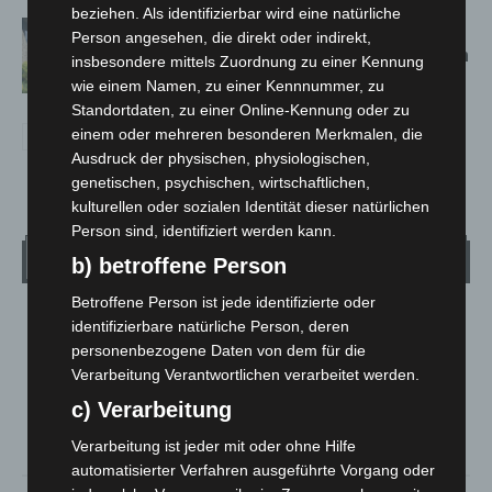
beziehen. Als identifizierbar wird eine natürliche
Schwarz Digits und Zscaler starten
Person angesehen, die direkt oder indirekt,
souveräne Cloud-Sicherheitsplattform
insbesondere mittels Zuordnung zu einer Kennung
für Europa
wie einem Namen, zu einer Kennnummer, zu
Standortdaten, zu einer Online-Kennung oder zu
einem oder mehreren besonderen Merkmalen, die
Ausdruck der physischen, physiologischen,
genetischen, psychischen, wirtschaftlichen,
kulturellen oder sozialen Identität dieser natürlichen
Person sind, identifiziert werden kann.
Wetter
b) betroffene Person
Betroffene Person ist jede identifizierte oder
LANGENHAGEN
identifizierbare natürliche Person, deren
personenbezogene Daten von dem für die
Klarer Himmel
Verarbeitung Verantwortlichen verarbeitet werden.
°
22.7
°
C
21.9
c) Verarbeitung
°
21.6
Verarbeitung ist jeder mit oder ohne Hilfe
automatisierter Verfahren ausgeführte Vorgang oder