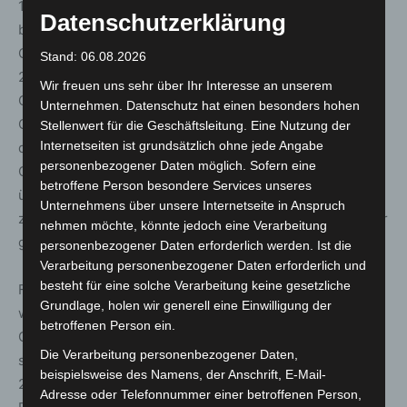
1997 übernahm er die Funktion eines Gruppenführers,
Datenschutzerklärung
bevor er 2000 zum Zugführer des 3. Zuges der
Ortsfeuerwehr Celle-Hauptwache gewählt wurde. Im Mai
Stand: 06.08.2026
2002 wurde er nach Vorschlagswahl durch die
Wir freuen uns sehr über Ihr Interesse an unserem
Ortsfeuerwehr und Bestätigung durch den Rat der Stadt
Unternehmen. Datenschutz hat einen besonders hohen
Celle zum Ortsbrandmeister der größten Ortsfeuerwehr
Stellenwert für die Geschäftsleitung. Eine Nutzung der
Internetseiten ist grundsätzlich ohne jede Angabe
der Stadt Celle ernannt. Er leitet die Ortsfeuerwehr
personenbezogener Daten möglich. Sofern eine
Celle-Hauptwache bis heute. Von 2002 bis 2019
betroffene Person besondere Services unseres
übernahm er als stellvertretender Stadtbrandmeister
Unternehmens über unsere Internetseite in Anspruch
zusätzlich Verantwortung für das Feuerwehrwesen in der
nehmen möchte, könnte jedoch eine Verarbeitung
gesamten Stadt Celle.
personenbezogener Daten erforderlich werden. Ist die
Verarbeitung personenbezogener Daten erforderlich und
besteht für eine solche Verarbeitung keine gesetzliche
Für seine Tätigkeit und Verdienste im Feuerlöschwesen
Grundlage, holen wir generell eine Einwilligung der
wurde Bernd Müller bisher mit der Niedersächsischen
betroffenen Person ein.
Gedenkmedaille für die Waldbrandkatastrophe 1975
Die Verarbeitung personenbezogener Daten,
sowie mit der Hochwasser-Medaille 2013 ausgezeichnet.
beispielsweise des Namens, der Anschrift, E-Mail-
2005 erhielt er zudem das Deutsche
Adresse oder Telefonnummer einer betroffenen Person,