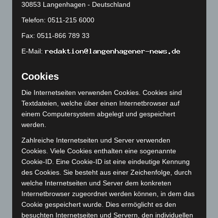
30853 Langenhagen - Deutschland
Januar 2024
(111)
Telefon: 0511-215 6000
Dezember 2023
(130)
Fax: 0511-866 789 33
November 2023
(130)
E-Mail:
Oktober 2023
(114)
September 2023
(133)
Cookies
August 2023
(134)
Die Internetseiten verwenden Cookies. Cookies sind
Juli 2023
(118)
Textdateien, welche über einen Internetbrowser auf
Juni 2023
(142)
einem Computersystem abgelegt und gespeichert
werden.
Mai 2023
(139)
Zahlreiche Internetseiten und Server verwenden
April 2023
(155)
Cookies. Viele Cookies enthalten eine sogenannte
März 2023
(174)
Cookie-ID. Eine Cookie-ID ist eine eindeutige Kennung
Februar 2023
(154)
des Cookies. Sie besteht aus einer Zeichenfolge, durch
welche Internetseiten und Server dem konkreten
Januar 2023
(140)
Internetbrowser zugeordnet werden können, in dem das
Dezember 2022
(130)
Cookie gespeichert wurde. Dies ermöglicht es den
besuchten Internetseiten und Servern, den individuellen
November 2022
(167)