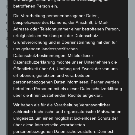
betroffenen Person ein.
Strömungsanlage können erstmalig Tideströmungen wie
im Meer untersucht werden. Der neue Tiefteil ermöglicht
Die Verarbeitung personenbezogener Daten,
es, auch den im Boden befindlichen Teil von Offshore-
beispielsweise des Namens, der Anschrift, E-Mail-
Adresse oder Telefonnummer einer betroffenen Person,
Windenergieanlagen zu simulieren und die dort
erfolgt stets im Einklang mit der Datenschutz-
stattfindenden Bewegungen von Boden und Anlage zu
Grundverordnung und in Übereinstimmung mit den für
untersuchen.
uns geltenden landesspezifischen
Datenschutzbestimmungen. Mittels dieser
Datenschutzerklärung möchte unser Unternehmen die
1
von 8
Öffentlichkeit über Art, Umfang und Zweck der von uns
erhobenen, genutzten und verarbeiteten
personenbezogenen Daten informieren. Ferner werden
betroffene Personen mittels dieser Datenschutzerklärung
über die ihnen zustehenden Rechte aufgeklärt.
Wir haben als für die Verarbeitung Verantwortlicher
zahlreiche technische und organisatorische Maßnahmen
umgesetzt, um einen möglichst lückenlosen Schutz der
über diese Internetseite verarbeiteten
personenbezogenen Daten sicherzustellen. Dennoch