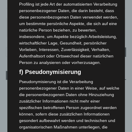
Profiling ist jede Art der automatisierten Verarbeitung
personenbezogener Daten, die darin besteht, dass
65%
3.5m/s
56%
diese personenbezogenen Daten verwendet werden,
um bestimmte persönliche Aspekte, die sich auf eine
FR.
SA.
SO.
MO.
DI.
21
°
26
°
32
°
31
°
23
°
natürliche Person beziehen, zu bewerten,
insbesondere, um Aspekte bezüglich Arbeitsleistung,
wirtschaftlicher Lage, Gesundheit, persönlicher
Vorlieben, Interessen, Zuverlässigkeit, Verhalten,
Aufenthaltsort oder Ortswechsel dieser natürlichen
Person zu analysieren oder vorherzusagen.
f) Pseudonymisierung
Aktuelle Beiträge
Pseudonymisierung ist die Verarbeitung
Hannover: Erste Tigermücken-Population in Niedersachsen
personenbezogener Daten in einer Weise, auf welche
entdeckt
die personenbezogenen Daten ohne Hinzuziehung
7. August 2026
zusätzlicher Informationen nicht mehr einer
spezifischen betroffenen Person zugeordnet werden
Brand im „Haus der Begegnung“ in Neuwarmbüchen schnell
können, sofern diese zusätzlichen Informationen
eingedämmt
gesondert aufbewahrt werden und technischen und
6. August 2026
organisatorischen Maßnahmen unterliegen, die