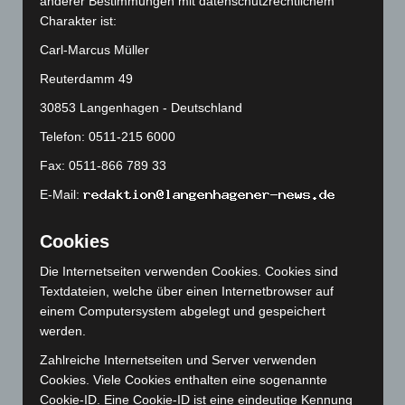
anderer Bestimmungen mit datenschutzrechtlichem
Juni 2025
(103)
Charakter ist:
Mai 2025
(112)
Carl-Marcus Müller
April 2025
(88)
Reuterdamm 49
März 2025
(111)
30853 Langenhagen - Deutschland
Februar 2025
(96)
Telefon: 0511-215 6000
Januar 2025
(88)
Fax: 0511-866 789 33
Dezember 2024
(89)
November 2024
(94)
E-Mail:
Oktober 2024
(93)
Cookies
September 2024
(112)
Die Internetseiten verwenden Cookies. Cookies sind
August 2024
(107)
Textdateien, welche über einen Internetbrowser auf
Juli 2024
(89)
einem Computersystem abgelegt und gespeichert
Juni 2024
(107)
werden.
Mai 2024
(149)
Zahlreiche Internetseiten und Server verwenden
Cookies. Viele Cookies enthalten eine sogenannte
April 2024
(102)
Cookie-ID. Eine Cookie-ID ist eine eindeutige Kennung