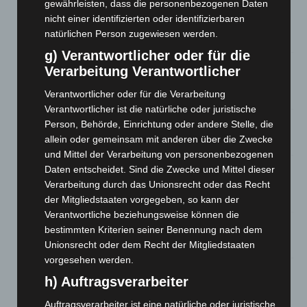
gewährleisten, dass die personenbezogenen Daten
Region Hannover: 21 neue Notfallsanitäter starten beim
nicht einer identifizierten oder identifizierbaren
Roten Kreuz
natürlichen Person zugewiesen werden.
5. August 2026
g) Verantwortlicher oder für die
Mann läuft mit Hockeyschläger über A7 – Polizei sucht
Verarbeitung Verantwortlicher
Zeugen
Verantwortlicher oder für die Verarbeitung
5. August 2026
Verantwortlicher ist die natürliche oder juristische
Person, Behörde, Einrichtung oder andere Stelle, die
Celle: Mensch stirbt bei Bagger-Unfall auf Baustelle
allein oder gemeinsam mit anderen über die Zwecke
5. August 2026
und Mittel der Verarbeitung von personenbezogenen
Gasleitung bei McDonald’s-Umbau in Langenhagen
Daten entscheidet. Sind die Zwecke und Mittel dieser
beschädigt
Verarbeitung durch das Unionsrecht oder das Recht
5. August 2026
der Mitgliedstaaten vorgegeben, so kann der
Verantwortliche beziehungsweise können die
Anklage nach Abschaltung von „Archetyp Market“ erhoben
bestimmten Kriterien seiner Benennung nach dem
3. August 2026
Unionsrecht oder dem Recht der Mitgliedstaaten
vorgesehen werden.
Hannover: Polizei stoppt 166 Trunkenheitsfahrten bei
h) Auftragsverarbeiter
Großkontrolle
2. August 2026
Auftragsverarbeiter ist eine natürliche oder juristische