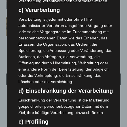
Verarbeitung Verantwortlichen verarbeitet werden.
Großkontrolle
c) Verarbeitung
Hannover Klassik Open Air 2026:
Verarbeitung ist jeder mit oder ohne Hilfe
automatisierter Verfahren ausgeführte Vorgang oder
Französische Oper im Maschpark
jede solche Vorgangsreihe im Zusammenhang mit
personenbezogenen Daten wie das Erheben, das
Erfassen, die Organisation, das Ordnen, die
Speicherung, die Anpassung oder Veränderung, das
Auslesen, das Abfragen, die Verwendung, die
Offenlegung durch Übermittlung, Verbreitung oder
eine andere Form der Bereitstellung, den Abgleich
oder die Verknüpfung, die Einschränkung, das
Wetter
Löschen oder die Vernichtung.
d) Einschränkung der Verarbeitung
LANGENHAGEN
Einschränkung der Verarbeitung ist die Markierung
Überwiegend Bewölkt
gespeicherter personenbezogener Daten mit dem
°
19.6
Ziel, ihre künftige Verarbeitung einzuschränken.
°
C
19.3
e) Profiling
°
17.7