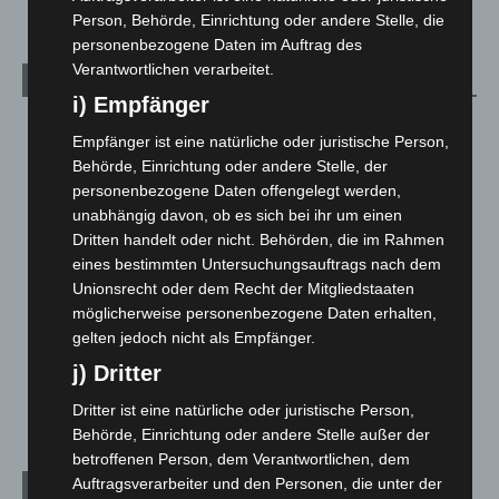
Person, Behörde, Einrichtung oder andere Stelle, die
personenbezogene Daten im Auftrag des
Verantwortlichen verarbeitet.
Kategorien
i) Empfänger
Blaulicht
2.798
Empfänger ist eine natürliche oder juristische Person,
Corona-News
712
Behörde, Einrichtung oder andere Stelle, der
personenbezogene Daten offengelegt werden,
Hannover und Region
5.036
unabhängig davon, ob es sich bei ihr um einen
Langenhagen und Ortsteile
3.250
Dritten handelt oder nicht. Behörden, die im Rahmen
Leserbriefe
1
eines bestimmten Untersuchungsauftrags nach dem
Unionsrecht oder dem Recht der Mitgliedstaaten
Menschen
2
möglicherweise personenbezogene Daten erhalten,
Über uns
1
gelten jedoch nicht als Empfänger.
Veranstaltungen
1.887
j) Dritter
Welt
1.269
Dritter ist eine natürliche oder juristische Person,
Behörde, Einrichtung oder andere Stelle außer der
betroffenen Person, dem Verantwortlichen, dem
Auftragsverarbeiter und den Personen, die unter der
Archiv