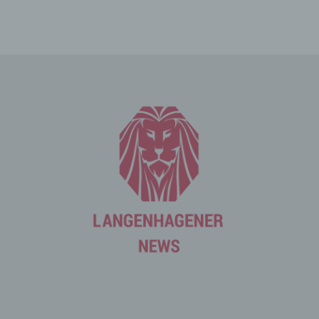
und Informationen, die der Gefahrenabwehr im Falle von
Angriffen auf unsere informationstechnologischen
Systeme dienen.
Bei der Nutzung dieser allgemeinen Daten und
Informationen ziehen wird keine Rückschlüsse auf die
betroffene Person. Diese Informationen werden vielmehr
benötigt, um (1) die Inhalte unserer Internetseite korrekt
auszuliefern, (2) die Inhalte unserer Internetseite sowie
die Werbung für diese zu optimieren, (3) die dauerhafte
Funktionsfähigkeit unserer informationstechnologischen
Systeme und der Technik unserer Internetseite zu
gewährleisten sowie (4) um Strafverfolgungsbehörden
im Falle eines Cyberangriffes die zur Strafverfolgung
notwendigen Informationen bereitzustellen. Diese
anonym erhobenen Daten und Informationen werden
durch uns daher einerseits statistisch und ferner mit dem
Ziel ausgewertet, den Datenschutz und die
Datensicherheit in unserem Unternehmen zu erhöhen,
um letztlich ein optimales Schutzniveau für die von uns