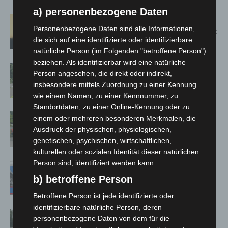
a) personenbezogene Daten
Hannover: Erste Tigermücken-
Personenbezogene Daten sind alle Informationen,
Population in Niedersachsen entdeckt
die sich auf eine identifizierte oder identifizierbare
natürliche Person (im Folgenden "betroffene Person")
beziehen. Als identifizierbar wird eine natürliche
Brand im „Haus der Begegnung“ in
Person angesehen, die direkt oder indirekt,
Neuwarmbüchen schnell eingedämmt
insbesondere mittels Zuordnung zu einer Kennung
wie einem Namen, zu einer Kennnummer, zu
Standortdaten, zu einer Online-Kennung oder zu
Region Hannover: 21 neue
einem oder mehreren besonderen Merkmalen, die
Notfallsanitäter starten beim Roten
Ausdruck der physischen, physiologischen,
Kreuz
genetischen, psychischen, wirtschaftlichen,
kulturellen oder sozialen Identität dieser natürlichen
Person sind, identifiziert werden kann.
Mann läuft mit Hockeyschläger über
A7 – Polizei sucht Zeugen
b) betroffene Person
Betroffene Person ist jede identifizierte oder
identifizierbare natürliche Person, deren
Hannover: Polizei stoppt 166
personenbezogene Daten von dem für die
Trunkenheitsfahrten bei