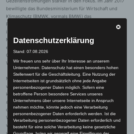
Gezeitenströmungen stärker in den Fokus. Im Jahr 2017
bewilligte das Bundesministerium für Wirtschaft und
Klimaschutz (BMWK, vormals BMWi) das
Forschungsprojekt marTech (maritime Technologien), um
in den Großen Wellenkanal Hannover mit mehr als 35
Datenschutzerklärung
Millionen Euro eine leistungsfähige Strömungsanlage,
einen Tiefteil zur Untersuchung der Einbettung von
Stand: 07.08.2026
Gründungsstrukturen und eine hochleistungsfähige
Wir freuen uns sehr über Ihr Interesse an unserem
Wellenmaschine einzubauen und zukünftig zu betreiben.
Unternehmen. Datenschutz hat einen besonders hohen
Stellenwert für die Geschäftsleitung. Eine Nutzung der
Mit der Erweiterung des GWK wird in Hannover eine
Internetseiten ist grundsätzlich ohne jede Angabe
weltweit einmalige Versuchseinrichtung geschaffen. Hier
personenbezogener Daten möglich. Sofern eine
können Forschende künftig die gleichzeitige Belastung
betroffene Person besondere Services unseres
Unternehmens über unsere Internetseite in Anspruch
aus Seegang und Strömung in großem Maßstab und
nehmen möchte, könnte jedoch eine Verarbeitung
damit realitätsnah untersuchen. Steilere und höhere
personenbezogener Daten erforderlich werden. Ist die
Wellen, wie sie durch den Klimawandel prognostiziert
Verarbeitung personenbezogener Daten erforderlich und
werden, können dann auch im Experiment nachgestellt
besteht für eine solche Verarbeitung keine gesetzliche
werden. Mit der ebenfalls neuen, umlaufenden
Grundlage, holen wir generell eine Einwilligung der