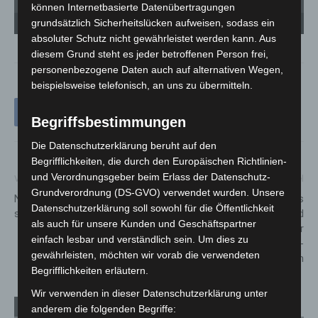
können Internetbasierte Datenübertragungen
Baustellenbesichtigung des Großen Wellenkanals der Leibniz Universität Hannover
Ba
grundsätzlich Sicherheitslücken aufweisen, sodass ein
(LUH) in Hannover-Marienwerder. - Foto: Matthias Falk / hannoverfotografie
(L
absoluter Schutz nicht gewährleistet werden kann. Aus
diesem Grund steht es jeder betroffenen Person frei,
personenbezogene Daten auch auf alternativen Wegen,
beispielsweise telefonisch, an uns zu übermitteln.
Begriffsbestimmungen
Die Datenschutzerklärung beruht auf den
Begrifflichkeiten, die durch den Europäischen Richtlinien-
und Verordnungsgeber beim Erlass der Datenschutz-
Vorheriger Artikel
Nächster Artikel
Grundverordnung (DS-GVO) verwendet wurden. Unsere
Niedersachsen-Technikum
Innenminister Pistorius
Datenschutzerklärung soll sowohl für die Öffentlichkeit
startet in die nächste Runde
besucht „Führungs- und
als auch für unsere Kunden und Geschäftspartner
Einsatzmittelworkshop“ der
einfach lesbar und verständlich sein. Um dies zu
niedersächsischen Polizei-
gewährleisten, möchten wir vorab die verwendeten
Fahrradstaffeln
Begrifflichkeiten erläutern.
Wir verwenden in dieser Datenschutzerklärung unter
Verwandte Artikel
Mehr vom Autor
anderem die folgenden Begriffe: