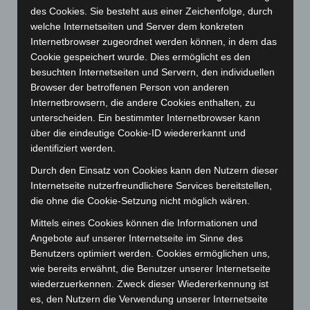
März 2024
(103)
des Cookies. Sie besteht aus einer Zeichenfolge, durch
Februar 2024
(103)
welche Internetseiten und Server dem konkreten
Internetbrowser zugeordnet werden können, in dem das
Januar 2024
(111)
Cookie gespeichert wurde. Dies ermöglicht es den
Dezember 2023
(130)
besuchten Internetseiten und Servern, den individuellen
November 2023
(130)
Browser der betroffenen Person von anderen
Internetbrowsern, die andere Cookies enthalten, zu
Oktober 2023
(114)
unterscheiden. Ein bestimmter Internetbrowser kann
September 2023
(133)
über die eindeutige Cookie-ID wiedererkannt und
identifiziert werden.
August 2023
(134)
Juli 2023
(118)
Durch den Einsatz von Cookies kann den Nutzern dieser
Internetseite nutzerfreundlichere Services bereitstellen,
Juni 2023
(142)
die ohne die Cookie-Setzung nicht möglich wären.
Mai 2023
(139)
Mittels eines Cookies können die Informationen und
April 2023
(155)
Angebote auf unserer Internetseite im Sinne des
März 2023
(174)
Benutzers optimiert werden. Cookies ermöglichen uns,
wie bereits erwähnt, die Benutzer unserer Internetseite
Februar 2023
(154)
wiederzuerkennen. Zweck dieser Wiedererkennung ist
Januar 2023
(140)
es, den Nutzern die Verwendung unserer Internetseite