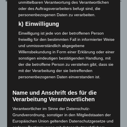
unmittelbaren Verantwortung des Verantwortlichen
oder des Auftragsverarbeiters befugt sind, die
August 2026
(11)
personenbezogenen Daten zu verarbeiten.
Juli 2026
(73)
k) Einwilligung
Juni 2026
(139)
Einwilligung ist jede von der betroffenen Person
Mai 2026
(99)
freiwillig für den bestimmten Fall in informierter Weise
April 2026
(99)
und unmissverständlich abgegebene
März 2026
(115)
Willensbekundung in Form einer Erklärung oder einer
sonstigen eindeutigen bestätigenden Handlung, mit
Februar 2026
(109)
der die betroffene Person zu verstehen gibt, dass sie
Januar 2026
(122)
mit der Verarbeitung der sie betreffenden
personenbezogenen Daten einverstanden ist.
Dezember 2025
(103)
November 2025
(114)
Name und Anschrift des für die
Oktober 2025
(112)
Verarbeitung Verantwortlichen
September 2025
(93)
Verantwortlicher im Sinne der Datenschutz-
August 2025
(90)
Grundverordnung, sonstiger in den Mitgliedstaaten der
Juli 2025
(90)
Europäischen Union geltenden Datenschutzgesetze und