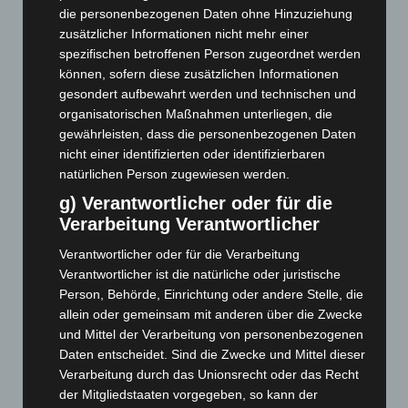
August 2026
(12)
die personenbezogenen Daten ohne Hinzuziehung
zusätzlicher Informationen nicht mehr einer
Juli 2026
(73)
spezifischen betroffenen Person zugeordnet werden
Juni 2026
(139)
können, sofern diese zusätzlichen Informationen
gesondert aufbewahrt werden und technischen und
Mai 2026
(99)
organisatorischen Maßnahmen unterliegen, die
April 2026
(99)
gewährleisten, dass die personenbezogenen Daten
März 2026
(115)
nicht einer identifizierten oder identifizierbaren
natürlichen Person zugewiesen werden.
Februar 2026
(109)
g) Verantwortlicher oder für die
Januar 2026
(122)
Verarbeitung Verantwortlicher
Dezember 2025
(103)
Verantwortlicher oder für die Verarbeitung
November 2025
(114)
Verantwortlicher ist die natürliche oder juristische
Oktober 2025
(112)
Person, Behörde, Einrichtung oder andere Stelle, die
September 2025
(93)
allein oder gemeinsam mit anderen über die Zwecke
und Mittel der Verarbeitung von personenbezogenen
August 2025
(90)
Daten entscheidet. Sind die Zwecke und Mittel dieser
Juli 2025
(90)
Verarbeitung durch das Unionsrecht oder das Recht
der Mitgliedstaaten vorgegeben, so kann der
Juni 2025
(103)