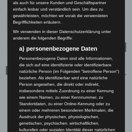
als auch für unsere Kunden und Geschäftspartner
78%
1.3m/s
94%
einfach lesbar und verständlich sein. Um dies zu
gewährleisten, möchten wir vorab die verwendeten
SA.
SO.
MO.
DI.
MI.
Begrifflichkeiten erläutern.
27
°
33
°
28
°
22
°
13
°
Wir verwenden in dieser Datenschutzerklärung unter
anderem die folgenden Begriffe:
a) personenbezogene Daten
Personenbezogene Daten sind alle Informationen,
die sich auf eine identifizierte oder identifizierbare
Aktuelle Beiträge
natürliche Person (im Folgenden "betroffene Person")
beziehen. Als identifizierbar wird eine natürliche
Niedersachsen: Feuerwehrkräfte kehren nach
Person angesehen, die direkt oder indirekt,
Waldbrandeinsatz aus Spanien zurück
insbesondere mittels Zuordnung zu einer Kennung
7. August 2026
wie einem Namen, zu einer Kennnummer, zu
Standortdaten, zu einer Online-Kennung oder zu
Hannover: Erste Tigermücken-Population in Niedersachsen
einem oder mehreren besonderen Merkmalen, die
entdeckt
Ausdruck der physischen, physiologischen,
7. August 2026
genetischen, psychischen, wirtschaftlichen,
kulturellen oder sozialen Identität dieser natürlichen
Brand im „Haus der Begegnung“ in Neuwarmbüchen schnell