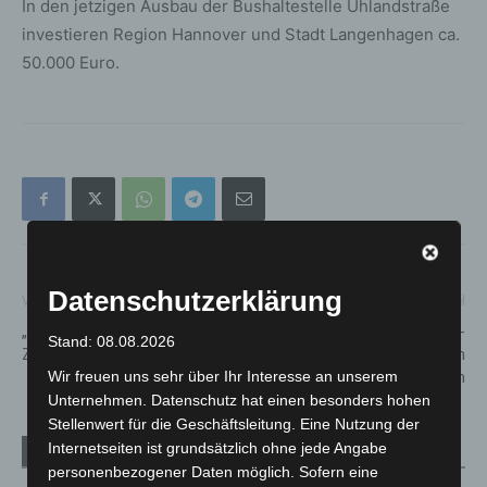
In den jetzigen Ausbau der Bushaltestelle Uhlandstraße
investieren Region Hannover und Stadt Langenhagen ca.
50.000 Euro.
Datenschutzerklärung
Vorheriger Artikel
Nächster Artikel
„Toilette für alle“ im Erlebnis-
Zwischenbilanz – Corona-
Stand: 08.08.2026
Zoo Hannover
Impfungen in
niedersächsischen Arztpraxen
Wir freuen uns sehr über Ihr Interesse an unserem
Unternehmen. Datenschutz hat einen besonders hohen
Stellenwert für die Geschäftsleitung. Eine Nutzung der
Internetseiten ist grundsätzlich ohne jede Angabe
Verwandte Artikel
Mehr vom Autor
personenbezogener Daten möglich. Sofern eine