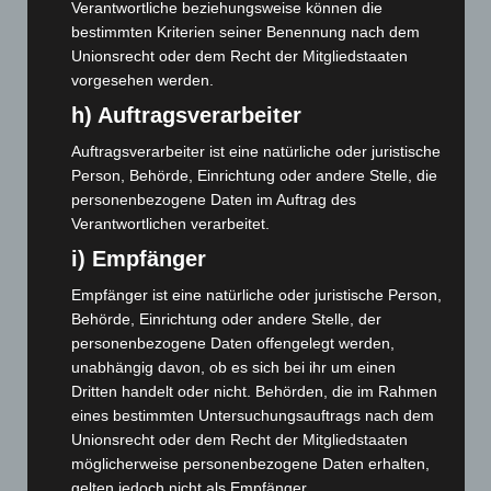
Verantwortliche beziehungsweise können die
Mai 2025
(112)
bestimmten Kriterien seiner Benennung nach dem
April 2025
(88)
Unionsrecht oder dem Recht der Mitgliedstaaten
vorgesehen werden.
März 2025
(111)
h) Auftragsverarbeiter
Februar 2025
(96)
Januar 2025
(88)
Auftragsverarbeiter ist eine natürliche oder juristische
Person, Behörde, Einrichtung oder andere Stelle, die
Dezember 2024
(89)
personenbezogene Daten im Auftrag des
November 2024
(94)
Verantwortlichen verarbeitet.
Oktober 2024
(93)
i) Empfänger
September 2024
(112)
Empfänger ist eine natürliche oder juristische Person,
August 2024
(107)
Behörde, Einrichtung oder andere Stelle, der
personenbezogene Daten offengelegt werden,
Juli 2024
(89)
unabhängig davon, ob es sich bei ihr um einen
Juni 2024
(107)
Dritten handelt oder nicht. Behörden, die im Rahmen
Mai 2024
(149)
eines bestimmten Untersuchungsauftrags nach dem
Unionsrecht oder dem Recht der Mitgliedstaaten
April 2024
(102)
möglicherweise personenbezogene Daten erhalten,
März 2024
(103)
gelten jedoch nicht als Empfänger.