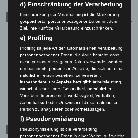
d) Einschränkung der Verarbeitung
Einschränkung der Verarbeitung ist die Markierung
Kategorien
gespeicherter personenbezogener Daten mit dem
Ziel, ihre künftige Verarbeitung einzuschränken.
Blaulicht
2.799
e) Profiling
Corona-News
712
Profiling ist jede Art der automatisierten Verarbeitung
Hannover und Region
5.037
personenbezogener Daten, die darin besteht, dass
Langenhagen und Ortsteile
3.250
diese personenbezogenen Daten verwendet werden,
Leserbriefe
1
um bestimmte persönliche Aspekte, die sich auf eine
natürliche Person beziehen, zu bewerten,
Menschen
2
insbesondere, um Aspekte bezüglich Arbeitsleistung,
Über uns
1
wirtschaftlicher Lage, Gesundheit, persönlicher
Veranstaltungen
1.887
Vorlieben, Interessen, Zuverlässigkeit, Verhalten,
Aufenthaltsort oder Ortswechsel dieser natürlichen
Welt
1.270
Person zu analysieren oder vorherzusagen.
f) Pseudonymisierung
Pseudonymisierung ist die Verarbeitung
Archiv
personenbezogener Daten in einer Weise, auf welche