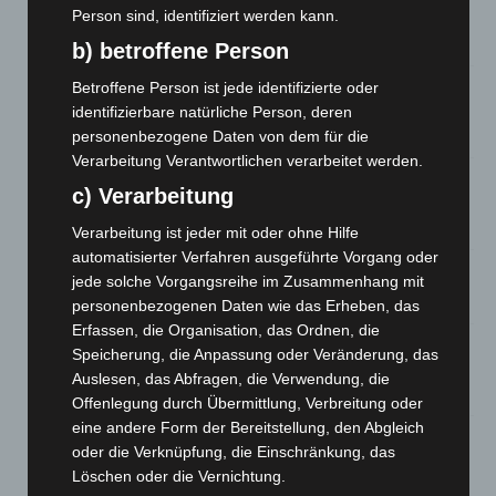
Person sind, identifiziert werden kann.
eingedämmt
6. August 2026
b) betroffene Person
Region Hannover: 21 neue Notfallsanitäter starten beim
Betroffene Person ist jede identifizierte oder
Roten Kreuz
identifizierbare natürliche Person, deren
5. August 2026
personenbezogene Daten von dem für die
Verarbeitung Verantwortlichen verarbeitet werden.
Mann läuft mit Hockeyschläger über A7 – Polizei sucht
c) Verarbeitung
Zeugen
5. August 2026
Verarbeitung ist jeder mit oder ohne Hilfe
automatisierter Verfahren ausgeführte Vorgang oder
Celle: Mensch stirbt bei Bagger-Unfall auf Baustelle
jede solche Vorgangsreihe im Zusammenhang mit
5. August 2026
personenbezogenen Daten wie das Erheben, das
Erfassen, die Organisation, das Ordnen, die
Gasleitung bei McDonald’s-Umbau in Langenhagen
Speicherung, die Anpassung oder Veränderung, das
beschädigt
Auslesen, das Abfragen, die Verwendung, die
5. August 2026
Offenlegung durch Übermittlung, Verbreitung oder
eine andere Form der Bereitstellung, den Abgleich
Anklage nach Abschaltung von „Archetyp Market“ erhoben
oder die Verknüpfung, die Einschränkung, das
3. August 2026
Löschen oder die Vernichtung.