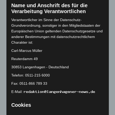
Name und Anschrift des für die
November 2022
(167)
Verarbeitung Verantwortlichen
Oktober 2022
(166)
Verantwortlicher im Sinne der Datenschutz-
September 2022
(205)
Grundverordnung, sonstiger in den Mitgliedstaaten der
August 2022
(166)
Europäischen Union geltenden Datenschutzgesetze und
Juli 2022
(133)
anderer Bestimmungen mit datenschutzrechtlichem
Charakter ist:
Juni 2022
(167)
Carl-Marcus Müller
Mai 2022
(177)
Reuterdamm 49
April 2022
(198)
März 2022
(221)
30853 Langenhagen - Deutschland
Februar 2022
(189)
Telefon: 0511-215 6000
Januar 2022
(190)
Fax: 0511-866 789 33
Dezember 2021
(204)
E-Mail:
November 2021
(215)
Cookies
Oktober 2021
(171)
September 2021
(180)
Die Internetseiten verwenden Cookies. Cookies sind