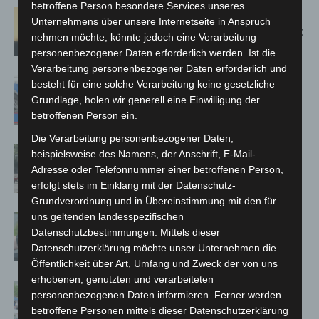
betroffene Person besondere Services unseres
Hannover: Erste Tigermücken-
Unternehmens über unsere Internetseite in Anspruch
Population in Niedersachsen entdeckt
nehmen möchte, könnte jedoch eine Verarbeitung
personenbezogener Daten erforderlich werden. Ist die
Verarbeitung personenbezogener Daten erforderlich und
Mann läuft mit Hockeyschläger über
besteht für eine solche Verarbeitung keine gesetzliche
A7 – Polizei sucht Zeugen
Grundlage, holen wir generell eine Einwilligung der
betroffenen Person ein.
Die Verarbeitung personenbezogener Daten,
Gasleitung bei McDonald’s-Umbau in
beispielsweise des Namens, der Anschrift, E-Mail-
Langenhagen beschädigt
Adresse oder Telefonnummer einer betroffenen Person,
erfolgt stets im Einklang mit der Datenschutz-
Grundverordnung und in Übereinstimmung mit den für
uns geltenden landesspezifischen
Langenhagen: Autofahrer mit 3,17
Datenschutzbestimmungen. Mittels dieser
Promille aus dem Verkehr gezogen
Datenschutzerklärung möchte unser Unternehmen die
Öffentlichkeit über Art, Umfang und Zweck der von uns
erhobenen, genutzten und verarbeiteten
Blaulichtmeile Langenhagen 2026:
personenbezogenen Daten informieren. Ferner werden
Polizei, Feuerwehr und Rettung
betroffene Personen mittels dieser Datenschutzerklärung