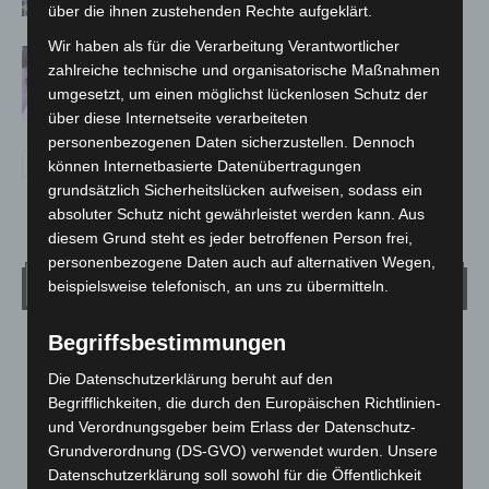
hautnah erleben
über die ihnen zustehenden Rechte aufgeklärt.
Wir haben als für die Verarbeitung Verantwortlicher
Polizei Langenhagen testet Aufnahme
zahlreiche technische und organisatorische Maßnahmen
von Anzeigen per Videochat
umgesetzt, um einen möglichst lückenlosen Schutz der
über diese Internetseite verarbeiteten
personenbezogenen Daten sicherzustellen. Dennoch
können Internetbasierte Datenübertragungen
grundsätzlich Sicherheitslücken aufweisen, sodass ein
absoluter Schutz nicht gewährleistet werden kann. Aus
diesem Grund steht es jeder betroffenen Person frei,
personenbezogene Daten auch auf alternativen Wegen,
Wetter
beispielsweise telefonisch, an uns zu übermitteln.
Begriffsbestimmungen
LANGENHAGEN
Bedeckt
Die Datenschutzerklärung beruht auf den
Begrifflichkeiten, die durch den Europäischen Richtlinien-
°
17.8
°
C
16.5
und Verordnungsgeber beim Erlass der Datenschutz-
Grundverordnung (DS-GVO) verwendet wurden. Unsere
°
15.6
Datenschutzerklärung soll sowohl für die Öffentlichkeit