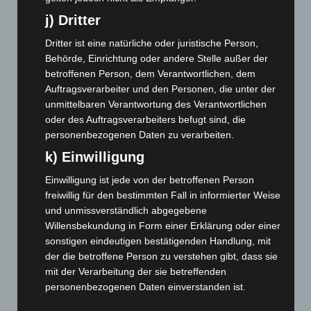
Februar 2024
(103)
j) Dritter
Januar 2024
(111)
Dritter ist eine natürliche oder juristische Person,
Dezember 2023
(130)
Behörde, Einrichtung oder andere Stelle außer der
betroffenen Person, dem Verantwortlichen, dem
November 2023
(130)
Auftragsverarbeiter und den Personen, die unter der
Oktober 2023
(114)
unmittelbaren Verantwortung des Verantwortlichen
September 2023
(133)
oder des Auftragsverarbeiters befugt sind, die
personenbezogenen Daten zu verarbeiten.
August 2023
(134)
k) Einwilligung
Juli 2023
(118)
Juni 2023
(142)
Einwilligung ist jede von der betroffenen Person
freiwillig für den bestimmten Fall in informierter Weise
Mai 2023
(139)
und unmissverständlich abgegebene
April 2023
(155)
Willensbekundung in Form einer Erklärung oder einer
sonstigen eindeutigen bestätigenden Handlung, mit
März 2023
(174)
der die betroffene Person zu verstehen gibt, dass sie
Februar 2023
(154)
mit der Verarbeitung der sie betreffenden
Januar 2023
(140)
personenbezogenen Daten einverstanden ist.
Dezember 2022
(130)