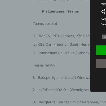
ver
c)
·
Platzierungen Teams
Ver
Teams absolut
Vo
pe
da
DIAKOVERE Hannover, 275 Radelnde, 68
das
KGS Carl Friedrich Gauß (Hemmingen), 
ode
die
Gymnasium St. Ursula (Hannover), 315 R
d
Teams relativ
Ein
per
ei
1. Radsportgemeinschaft Windwärts (Hanno
e)
2. adfcTeamCO2+Xn (Wennigsen) mit 4 Per
Pro
Da
3. Bergteufel Garbsen mit 2 Personen, 
wer