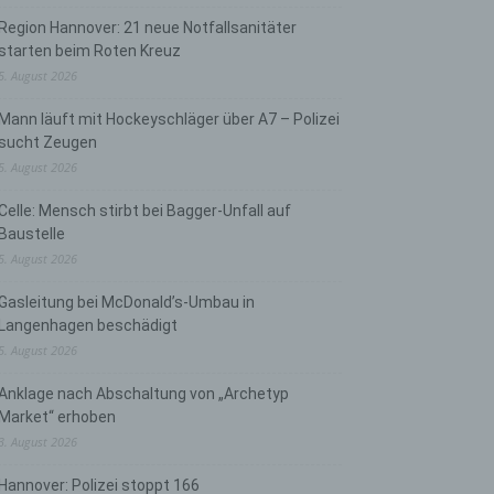
Region Hannover: 21 neue Notfallsanitäter
starten beim Roten Kreuz
5. August 2026
Mann läuft mit Hockeyschläger über A7 – Polizei
sucht Zeugen
5. August 2026
Celle: Mensch stirbt bei Bagger-Unfall auf
Baustelle
5. August 2026
Gasleitung bei McDonald’s-Umbau in
Langenhagen beschädigt
5. August 2026
Anklage nach Abschaltung von „Archetyp
Market“ erhoben
3. August 2026
Hannover: Polizei stoppt 166