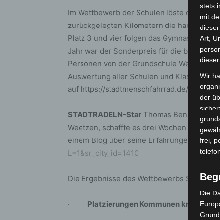
stets 
Im Wettbewerb der Schulen löste die KGS C
mit de
zurückgelegten Kilometern die hannoversche
dieser
Platz 3 und vier folgen das Gymnasium Lim
Art, U
person
Jahr war der Sonderpreis für die beste Gr
dieser
Personen von der Grundschule Wennigsen r
Auswertung aller Schulen und Klassen gibt
Wir ha
organ
auf https://stadtmenschfahrrad.de/schulwe
der üb
sicher
STADTRADELN-Star
Thomas Bensch, Ratsh
grunds
Weetzen, schaffte es drei Wochen lang kompl
gewähr
einem Blog über seine Erfahrungen:
https:/
frei, 
telefo
L=1&sr_city_id=1410
Beg
Die Ergebnisse des Wettbewerbs Stadtradel
Die Da
·
Platzierungen Kommunen km absolu
Europä
Grund