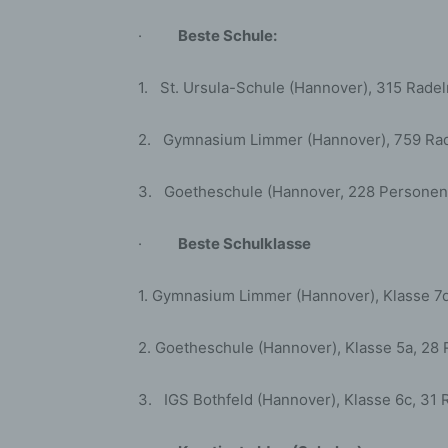
bez
wir
·
Beste Schule:
Zuv
Pe
1. St. Ursula-Schule (Hannover), 315 Rade
f
Ps
2. Gymnasium Limmer (Hannover), 759 Rad
We
zus
3. Goetheschule (Hannover, 228 Personen
zu
au
·
Beste Schulklasse
unt
ide
1. Gymnasium Limmer (Hannover), Klasse 7
g)
Ve
2. Goetheschule (Hannover), Klasse 5a, 28
Ver
ode
3. IGS Bothfeld (Hannover), Klasse 6c, 31
ge
pe
Ver