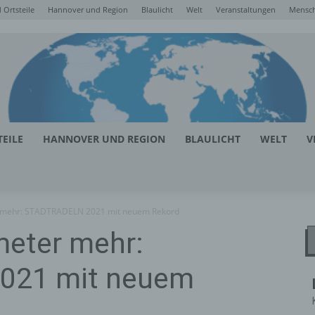
Ortsteile
Hannover und Region
Blaulicht
Welt
Veranstaltungen
Mensc
EILE
HANNOVER UND REGION
BLAULICHT
WELT
V
er mehr: STADTRADELN 2021 mit neuem Rekord
ometer mehr:
021 mit neuem