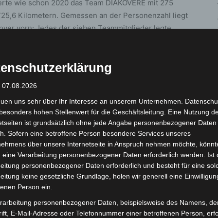
erte wie schon 2020 das Team DIAKOVERE mit 275
25,6 Kilometern. Gemessen an der Personenzahl liegt
ver vorn: Jedes der sieben Teammitglieder legte
 Kommunen hatte mit 1.2495.140 Kilometern die Stadt
als 500.000 Einwohnerinnen und Einwohnern stellt sie
enschutzerklärung
: 07.08.2026
oppelt freuen: Relativ im Verhältnis zur
euen uns sehr über Ihr Interesse an unserem Unternehmen. Datenschu
Platz halten und liegt vor Hemmingen und Burgwedel.
besonders hohen Stellenwert für die Geschäftsleitung. Eine Nutzung d
litik am aktivsten, das Parlament bekommt als
etseiten ist grundsätzlich ohne jede Angabe personenbezogener Daten
Lastenrad der Klimaschutzagentur (ausführliche
h. Sofern eine betroffene Person besondere Services unseres
beitrag/27). Ein weiterer Bonus: Wennigsen steht
nehmens über unsere Internetseite in Anspruch nehmen möchte, könnt
rn auf dem Siegertreppchen und belegt nach Hannover
 eine Verarbeitung personenbezogener Daten erforderlich werden. Ist 
eitung personenbezogener Daten erforderlich und besteht für eine sol
eitung keine gesetzliche Grundlage, holen wir generell eine Einwilligun
fenen Person ein.
gibt es unter
www.stadtradeln.de/region-hannover
rarbeitung personenbezogener Daten, beispielsweise des Namens, de
ift, E-Mail-Adresse oder Telefonnummer einer betroffenen Person, erfo