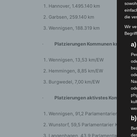
sowohl
Hannover, 1.495.140 km
einfac
Garbsen, 259.140 km
die ve
Wir ve
Wennigsen, 188.319 km
Begrif
·
Platzierungen Kommunen km relativ
a
Per
Wennigsen, 13,53 km/EW
ode
bez
Hemmingen, 8,85 km/EW
ode
Burgwedel, 7,00 km/EW
Na
od
phy
·
Platzierungen aktivstes Kommunalp
kul
we
Wennigsen, 91,2 Parlamentarier Kilomet
b)
Wunstorf, 59,5 Parlamentarier Kilometer
Bet
de
Langenhagen, 43,9 Parlamentarier Kilo