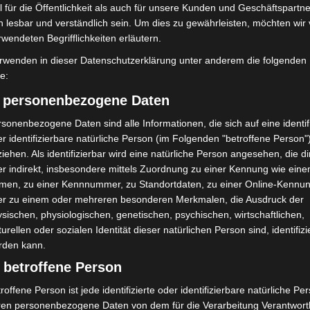
 für die Öffentlichkeit als auch für unsere Kunden und Geschäftspartne
h lesbar und verständlich sein. Um dies zu gewährleisten, möchten wir
rwendeten Begrifflichkeiten erläutern.
rwenden in dieser Datenschutzerklärung unter anderem die folgenden
fe:
/EW
) personenbezogene Daten
sonenbezogene Daten sind alle Informationen, die sich auf eine identifi
r identifizierbare natürliche Person (im Folgenden "betroffene Person"
iehen. Als identifizierbar wird eine natürliche Person angesehen, die di
r indirekt, insbesondere mittels Zuordnung zu einer Kennung wie ein
men, zu einer Kennnummer, zu Standortdaten, zu einer Online-Kennu
er zu einem oder mehreren besonderen Merkmalen, die Ausdruck der
sischen, physiologischen, genetischen, psychischen, wirtschaftlichen,
arlament
turellen oder sozialen Identität dieser natürlichen Person sind, identifizi
rden kann.
er
 betroffene Person
roffene Person ist jede identifizierte oder identifizierbare natürliche Pe
ren personenbezogene Daten von dem für die Verarbeitung Verantwort
meter