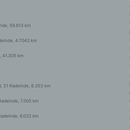
iehen, zu bewerten, insbesondere, um Aspekte bezüglich Arbeitsleistu
tschaftlicher Lage, Gesundheit, persönlicher Vorlieben, Interessen,
erlässigkeit, Verhalten, Aufenthaltsort oder Ortswechsel dieser natürli
rson zu analysieren oder vorherzusagen.
lnde, 59.613 km
) Pseudonymisierung
eudonymisierung ist die Verarbeitung personenbezogener Daten in ein
elnde, 4.7042 km
ise, auf welche die personenbezogenen Daten ohne Hinzuziehung
ätzlicher Informationen nicht mehr einer spezifischen betroffenen Per
, 41.305 km
geordnet werden können, sofern diese zusätzlichen Informationen ges
fbewahrt werden und technischen und organisatorischen Maßnahmen
erliegen, die gewährleisten, dass die personenbezogenen Daten nicht 
ntifizierten oder identifizierbaren natürlichen Person zugewiesen werde
d, 31 Radelnde, 8.353 km
 Verantwortlicher oder für die Verarbeitung
rantwortlicher
 Radelnde, 7.005 km
antwortlicher oder für die Verarbeitung Verantwortlicher ist die natürlic
r juristische Person, Behörde, Einrichtung oder andere Stelle, die allei
 Radelnde, 6.032 km
meinsam mit anderen über die Zwecke und Mittel der Verarbeitung von
rsonenbezogenen Daten entscheidet. Sind die Zwecke und Mittel diese
arbeitung durch das Unionsrecht oder das Recht der Mitgliedstaaten