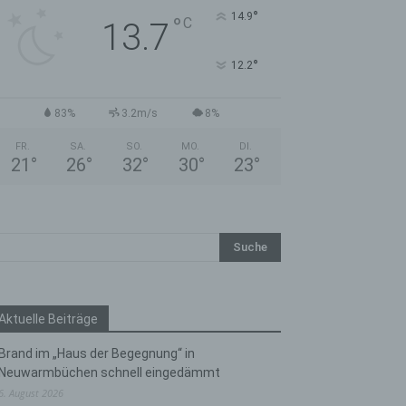
°
14.9
°
C
13.7
°
12.2
83%
3.2m/s
8%
FR.
SA.
SO.
MO.
DI.
21
°
26
°
32
°
30
°
23
°
Aktuelle Beiträge
Brand im „Haus der Begegnung“ in
Neuwarmbüchen schnell eingedämmt
6. August 2026