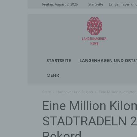
Freitag, August 7, 2026
Startseite
Langenhagen und 
Langenhagener
News
STARTSEITE
LANGENHAGEN UND ORTST
MEHR
Start
Hannover und Region
Eine Million Kilomet
Eine Million Kil
STADTRADELN 2
Rekord