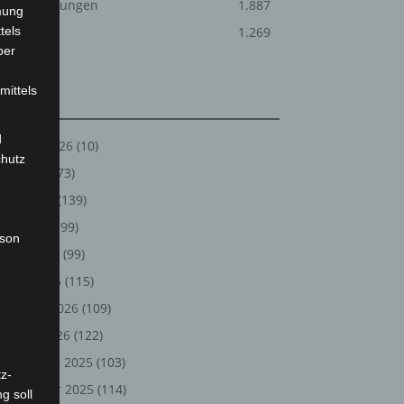
Veranstaltungen
1.887
mung
tels
Welt
1.269
ber
mittels
Archiv
d
August 2026
(10)
chutz
Juli 2026
(73)
Juni 2026
(139)
Mai 2026
(99)
rson
April 2026
(99)
März 2026
(115)
Februar 2026
(109)
Januar 2026
(122)
Dezember 2025
(103)
z-
November 2025
(114)
g soll