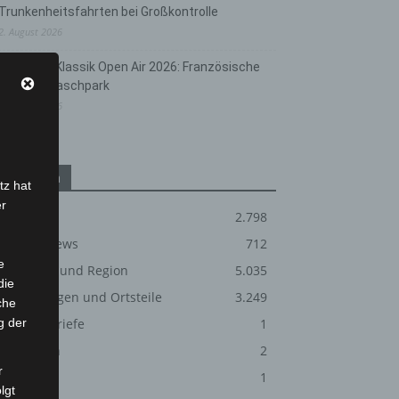
Trunkenheitsfahrten bei Großkontrolle
2. August 2026
Hannover Klassik Open Air 2026: Französische
Oper im Maschpark
2. August 2026
Kategorien
tz hat
er
Blaulicht
2.798
Corona-News
712
e
Hannover und Region
5.035
die
Langenhagen und Ortsteile
3.249
che
g der
Leserbriefe
1
Menschen
2
r
Über uns
1
lgt