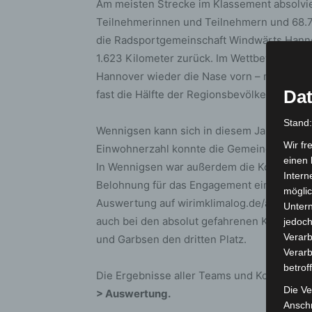
Am meisten Strecke im Klassement absolvi
Teilnehmerinnen und Teilnehmern und 68.7
die Radsportgemeinschaft Windwärts Hanno
1.623 Kilometer zurück. Im Wettbewerb der
Hannover wieder die Nase vorn – mit mehr 
Dat
fast die Hälfte der Regionsbevölkerung.
Stand
Wennigsen kann sich in diesem Jahr gleich d
Wir fr
Einwohnerzahl konnte die Gemeinde den 1. 
einen 
In Wennigsen war außerdem die Kommunalpo
Intern
Belohnung für das Engagement ein Hannah-
möglic
Auswertung auf wirimklimalog.de/aktuelles/
Unter
auch bei den absolut gefahrenen Kilomete
jedoch
Verarb
und Garbsen den dritten Platz.
Verarb
betrof
Die Ergebnisse aller Teams und Kommunen 
Die Ve
> Auswertung.
Anschr