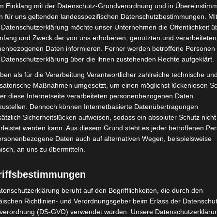
im Einklang mit der Datenschutz-Grundverordnung und in Übereinstim
arl Friedrich Gauß in Hemmingen mit 62.724
n für uns geltenden landesspezifischen Datenschutzbestimmungen. Mit
 St. Ursula-Schule auf der Gold-Position ab. Auf
 Datenschutzerklärung möchte unser Unternehmen die Öffentlichkeit ü
mer und die Goetheschule in Hannover. Neu in diesem
mfang und Zweck der von uns erhobenen, genutzten und verarbeiteten
enbezogenen Daten informieren. Ferner werden betroffene Personen 
undschule. Auch der geht nach Wennigsen: 352
 Datenschutzerklärung über die ihnen zustehenden Rechte aufgeklärt.
adelten insgesamt 23.285 Kilometer. Die ausführliche
 es
ben als für die Verarbeitung Verantwortlicher zahlreiche technische un
isatorische Maßnahmen umgesetzt, um einen möglichst lückenlosen S
ttbewerb-2/
er diese Internetseite verarbeiteten personenbezogenen Daten
zustellen. Dennoch können Internetbasierte Datenübertragungen
err in Ronnenberg und Ortsbürgermeister von
ätzlich Sicherheitslücken aufweisen, sodass ein absoluter Schutz nicht
ett auf sein Auto zu verzichten und berichtete in
leistet werden kann. Aus diesem Grund steht es jeder betroffenen Pe
/login.stadtradeln.de/specials/blog?
personenbezogene Daten auch auf alternativen Wegen, beispielsweise
nisch, an uns zu übermitteln.
riffsbestimmungen
n im Überblick:
tenschutzerklärung beruht auf den Begrifflichkeiten, die durch den
t
ischen Richtlinien- und Verordnungsgeber beim Erlass der Datenschut
verordnung (DS-GVO) verwendet wurden. Unsere Datenschutzerklärun