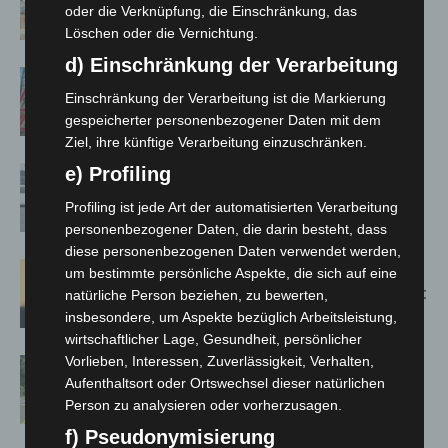
Susann Mehring zeigt ihre Werke im
oder die Verknüpfung, die Einschränkung, das
Jacques’ Wein-Depot Isernhagen
Löschen oder die Vernichtung.
d) Einschränkung der Verarbeitung
A2: Zweite Turbobaustelle startet
Einschränkung der Verarbeitung ist die Markierung
zwischen Hannover-West und
gespeicherter personenbezogener Daten mit dem
Bothfeld
Ziel, ihre künftige Verarbeitung einzuschränken.
e) Profiling
Niedersachsen: Feuerwehrkräfte
kehren nach Waldbrandeinsatz aus
Profiling ist jede Art der automatisierten Verarbeitung
Spanien zurück
personenbezogener Daten, die darin besteht, dass
diese personenbezogenen Daten verwendet werden,
Hannover: Erste Tigermücken-
um bestimmte persönliche Aspekte, die sich auf eine
Population in Niedersachsen entdeckt
natürliche Person beziehen, zu bewerten,
insbesondere, um Aspekte bezüglich Arbeitsleistung,
wirtschaftlicher Lage, Gesundheit, persönlicher
Vorlieben, Interessen, Zuverlässigkeit, Verhalten,
Brand im „Haus der Begegnung“ in
Aufenthaltsort oder Ortswechsel dieser natürlichen
Neuwarmbüchen schnell eingedämmt
Person zu analysieren oder vorherzusagen.
f) Pseudonymisierung