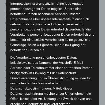
Internetseiten ist grundsätzlich ohne jede Angabe
Für eine präzise Abrechnung müssen Standortfreigabe
personenbezogener Daten möglich. Sofern eine
und Bluetooth dauerhaft aktiviert sein. An unterirdischen
betroffene Person besondere Services unseres
Haltestellen sowie in sprinti-Fahrzeugen kommen
Unternehmens über unsere Internetseite in Anspruch
sogenannte Beacons zum Einsatz, die ein konstantes
nehmen möchte, könnte jedoch eine Verarbeitung
Standort-Signal an die Smartphones senden.
personenbezogener Daten erforderlich werden. Ist die
Verarbeitung personenbezogener Daten erforderlich und
besteht für eine solche Verarbeitung keine gesetzliche
Stimmen zum Start von ÜSTRA
Grundlage, holen wir generell eine Einwilligung der
betroffenen Person ein.
easy
Die Verarbeitung personenbezogener Daten,
beispielsweise des Namens, der Anschrift, E-Mail-
„Mit ÜSTRA easy als neuem Check-in/Be-out-System
Adresse oder Telefonnummer einer betroffenen Person,
möchten wir insbesondere Gelegenheitsfahrgästen, die
erfolgt stets im Einklang mit der Datenschutz-
kein Deutschlandticket benötigen, eine einfache
Grundverordnung und in Übereinstimmung mit den für
Möglichkeit bieten, Busse und Bahnen zu nutzen – ganz
uns geltenden landesspezifischen
Datenschutzbestimmungen. Mittels dieser
ohne die Beschäftigung mit Preisstufen oder Tarifzonen“,
Datenschutzerklärung möchte unser Unternehmen die
sagt Katharina Emde-Lachmund, Geschäftsführerin des
Öffentlichkeit über Art, Umfang und Zweck der von uns
Großraum-Verkehr Hannover.
erhobenen, genutzten und verarbeiteten