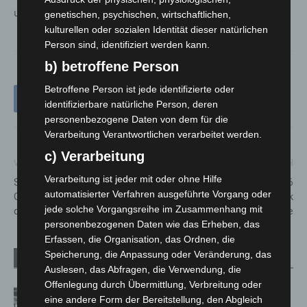
und GVH-Kanäle.
genetischen, psychischen, wirtschaftlichen,
kulturellen oder sozialen Identität dieser natürlichen
Person sind, identifiziert werden kann.
b) betroffene Person
Betroffene Person ist jede identifizierte oder
identifizierbare natürliche Person, deren
personenbezogene Daten von dem für die
Verarbeitung Verantwortlichen verarbeitet werden.
c) Verarbeitung
Vorheriger Artikel
Nächster Artikel
Verarbeitung ist jeder mit oder ohne Hilfe
Sicher unterwegs in Hannover:
Hannover Fashion Show 2026
automatisierter Verfahren ausgeführte Vorgang oder
Große Präventionsaktion vor
begeistert mit Mut, Handwerk
jede solche Vorgangsreihe im Zusammenhang mit
dem Hauptbahnhof
und moderner Couture
personenbezogenen Daten wie das Erheben, das
Erfassen, die Organisation, das Ordnen, die
Speicherung, die Anpassung oder Veränderung, das
Verwandte Artikel
Mehr vom Autor
Auslesen, das Abfragen, die Verwendung, die
Offenlegung durch Übermittlung, Verbreitung oder
Kunst trifft Weingenuss: Barbara-
eine andere Form der Bereitstellung, den Abgleich