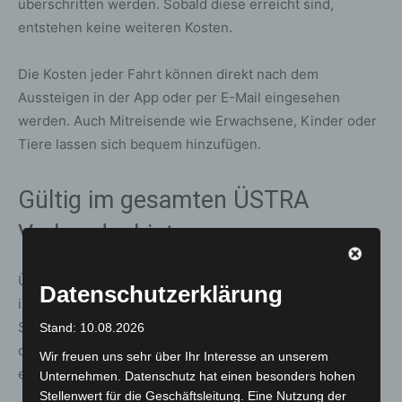
überschritten werden. Sobald diese erreicht sind,
entstehen keine weiteren Kosten.
Die Kosten jeder Fahrt können direkt nach dem
Aussteigen in der App oder per E-Mail eingesehen
werden. Auch Mitreisende wie Erwachsene, Kinder oder
Tiere lassen sich bequem hinzufügen.
Gültig im gesamten ÜSTRA
Verbundgebiet
ÜSTRA easy gilt für alle Busse, Bahnen und Stadtbahnen
Datenschutzerklärung
im ÜSTRA Verbundgebiet sowie für das On-Demand-
System sprinti. Damit ist ÜSTRA easy deutschlandweit
Stand: 10.08.2026
das erste Check-in/Be-out-System mit Luftlinientarif, das
Wir freuen uns sehr über Ihr Interesse an unserem
einen On-Demand-Verkehr integriert.
Unternehmen. Datenschutz hat einen besonders hohen
Stellenwert für die Geschäftsleitung. Eine Nutzung der