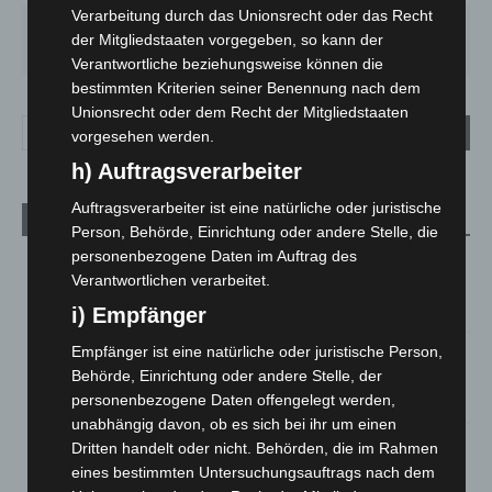
Verarbeitung durch das Unionsrecht oder das Recht
MO.
DI.
MI.
DO.
FR.
der Mitgliedstaaten vorgegeben, so kann der
27
°
24
°
26
°
30
°
32
°
Verantwortliche beziehungsweise können die
bestimmten Kriterien seiner Benennung nach dem
Unionsrecht oder dem Recht der Mitgliedstaaten
vorgesehen werden.
h) Auftragsverarbeiter
Auftragsverarbeiter ist eine natürliche oder juristische
Aktuelle Beiträge
Person, Behörde, Einrichtung oder andere Stelle, die
personenbezogene Daten im Auftrag des
Kunst trifft Weingenuss: Barbara-Susann Mehring zeigt ihre
Verantwortlichen verarbeitet.
Werke im Jacques’ Wein-Depot Isernhagen
8. August 2026
i) Empfänger
Empfänger ist eine natürliche oder juristische Person,
A2: Zweite Turbobaustelle startet zwischen Hannover-West
und Bothfeld
Behörde, Einrichtung oder andere Stelle, der
personenbezogene Daten offengelegt werden,
8. August 2026
unabhängig davon, ob es sich bei ihr um einen
Niedersachsen: Feuerwehrkräfte kehren nach
Dritten handelt oder nicht. Behörden, die im Rahmen
Waldbrandeinsatz aus Spanien zurück
eines bestimmten Untersuchungsauftrags nach dem
7. August 2026