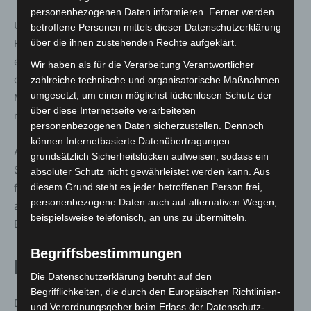
personenbezogenen Daten informieren. Ferner werden
Ulf-Birger Franz, Verkehrsdezernent der Region
betroffene Personen mittels dieser Datenschutzerklärung
Hannover, ergänzt: „Mit dem neuen ÜSTRA-easy-Tarif
über die ihnen zustehenden Rechte aufgeklärt.
erweitern wir das Ticket-Portfolio für die Menschen in
Wir haben als für die Verarbeitung Verantwortlicher
der Region Hannover. Es richtet sich ganz gezielt an die
zahlreiche technische und organisatorische Maßnahmen
umgesetzt, um einen möglichst lückenlosen Schutz der
Menschen, die unkompliziert von A nach B kommen
über diese Internetseite verarbeiteten
möchten.“
personenbezogenen Daten sicherzustellen. Dennoch
können Internetbasierte Datenübertragungen
Auch die ÜSTRA selbst sieht in der App einen wichtigen
grundsätzlich Sicherheitslücken aufweisen, sodass ein
Schritt: „Wir setzen mit ÜSTRA easy ein klares Zeichen
absoluter Schutz nicht gewährleistet werden kann. Aus
für einen zukunftsfähigen, digitalen Nahverkehr, der sich
diesem Grund steht es jeder betroffenen Person frei,
personenbezogene Daten auch auf alternativen Wegen,
an den Bedürfnissen der Menschen orientiert“, erklärt
beispielsweise telefonisch, an uns zu übermitteln.
Elke Maria van Zadel, Vorstandsvorsitzende der ÜSTRA.
Begriffsbestimmungen
Förderung und Ausblick
Die Datenschutzerklärung beruht auf den
Begrifflichkeiten, die durch den Europäischen Richtlinien-
Das Projekt wird durch die Europäische Union im
und Verordnungsgeber beim Erlass der Datenschutz-