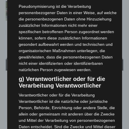
Region Hannover: 21 neue
Pseudonymisierung ist die Verarbeitung
Notfallsanitäter starten beim Roten
personenbezogener Daten in einer Weise, auf welche
Kreuz
die personenbezogenen Daten ohne Hinzuziehung
zusätzlicher Informationen nicht mehr einer
spezifischen betroffenen Person zugeordnet werden
können, sofern diese zusätzlichen Informationen
gesondert aufbewahrt werden und technischen und
organisatorischen Maßnahmen unterliegen, die
gewährleisten, dass die personenbezogenen Daten
Wetter
nicht einer identifizierten oder identifizierbaren
natürlichen Person zugewiesen werden.
g) Verantwortlicher oder für die
LANGENHAGEN
Verarbeitung Verantwortlicher
Überwiegend Bewölkt
Verantwortlicher oder für die Verarbeitung
°
19
°
C
18.9
Verantwortlicher ist die natürliche oder juristische
Person, Behörde, Einrichtung oder andere Stelle, die
°
18.8
allein oder gemeinsam mit anderen über die Zwecke
und Mittel der Verarbeitung von personenbezogenen
72%
2.3m/s
72%
Daten entscheidet. Sind die Zwecke und Mittel dieser