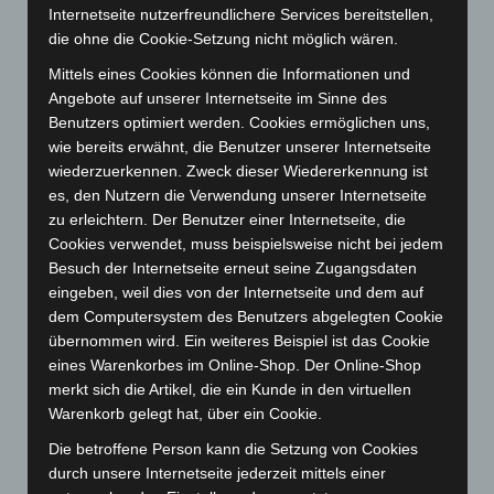
Internetseite nutzerfreundlichere Services bereitstellen,
April 2025
(88)
die ohne die Cookie-Setzung nicht möglich wären.
März 2025
(111)
Mittels eines Cookies können die Informationen und
Februar 2025
(96)
Angebote auf unserer Internetseite im Sinne des
Benutzers optimiert werden. Cookies ermöglichen uns,
Januar 2025
(88)
wie bereits erwähnt, die Benutzer unserer Internetseite
Dezember 2024
(89)
wiederzuerkennen. Zweck dieser Wiedererkennung ist
November 2024
(94)
es, den Nutzern die Verwendung unserer Internetseite
zu erleichtern. Der Benutzer einer Internetseite, die
Oktober 2024
(93)
Cookies verwendet, muss beispielsweise nicht bei jedem
September 2024
(112)
Besuch der Internetseite erneut seine Zugangsdaten
August 2024
(107)
eingeben, weil dies von der Internetseite und dem auf
dem Computersystem des Benutzers abgelegten Cookie
Juli 2024
(89)
übernommen wird. Ein weiteres Beispiel ist das Cookie
Juni 2024
(107)
eines Warenkorbes im Online-Shop. Der Online-Shop
merkt sich die Artikel, die ein Kunde in den virtuellen
Mai 2024
(149)
Warenkorb gelegt hat, über ein Cookie.
April 2024
(102)
Die betroffene Person kann die Setzung von Cookies
März 2024
(103)
durch unsere Internetseite jederzeit mittels einer
Februar 2024
(103)