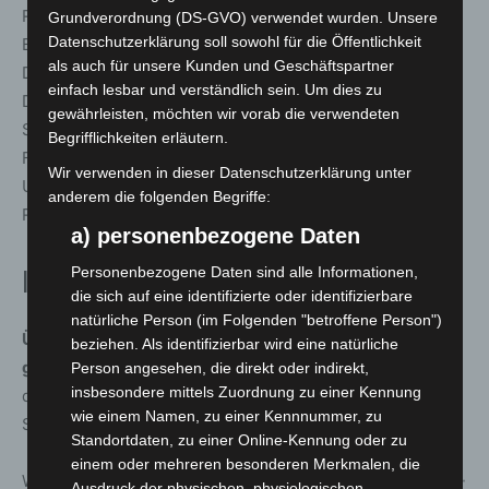
Rahmen des Projekts UPPER sowie durch das
Grundverordnung (DS-GVO) verwendet wurden. Unsere
Datenschutzerklärung soll sowohl für die Öffentlichkeit
Bundesministerium für Verkehr im Programm
als auch für unsere Kunden und Geschäftspartner
Digitalisierung kommunaler Verkehrssysteme gefördert.
einfach lesbar und verständlich sein. Um dies zu
Die App wurde bereits mit Testpersonen erprobt. Zum
gewährleisten, möchten wir vorab die verwendeten
Start kann es vereinzelt noch zu kleineren technischen
Begrifflichkeiten erläutern.
Fehlern kommen. Die Projektleitenden Calla Wilhelm und
Wir verwenden in dieser Datenschutzerklärung unter
Ulf Mattern bitten Nutzerinnen und Nutzer daher um
anderem die folgenden Begriffe:
Rückmeldungen, um das Angebot weiter zu optimieren.
a) personenbezogene Daten
Personenbezogene Daten sind alle Informationen,
Informationen für Fahrgäste
die sich auf eine identifizierte oder identifizierbare
natürliche Person (im Folgenden "betroffene Person")
ÜSTRA easy steht ab dem 17. März 2026, 9 Uhr, in den
beziehen. Als identifizierbar wird eine natürliche
gängigen App-Stores zur Verfügung.
Voraussetzung für
Person angesehen, die direkt oder indirekt,
insbesondere mittels Zuordnung zu einer Kennung
die Nutzung sind ein Smartphone, aktivierte
wie einem Namen, zu einer Kennnummer, zu
Standortdienste und Bluetooth.
Standortdaten, zu einer Online-Kennung oder zu
einem oder mehreren besonderen Merkmalen, die
Weitere Informationen finden Fahrgäste über die
ÜSTRA-
Ausdruck der physischen, physiologischen,