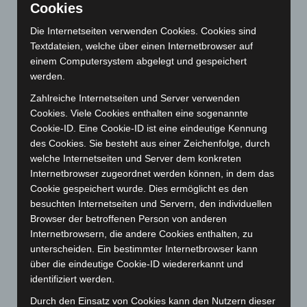
Cookies
Juli 2026
(73)
Die Internetseiten verwenden Cookies. Cookies sind
Juni 2026
(139)
Textdateien, welche über einen Internetbrowser auf
Mai 2026
(99)
einem Computersystem abgelegt und gespeichert
werden.
April 2026
(99)
März 2026
(115)
Zahlreiche Internetseiten und Server verwenden
Cookies. Viele Cookies enthalten eine sogenannte
Februar 2026
(109)
Cookie-ID. Eine Cookie-ID ist eine eindeutige Kennung
Januar 2026
(122)
des Cookies. Sie besteht aus einer Zeichenfolge, durch
welche Internetseiten und Server dem konkreten
Dezember 2025
(103)
Internetbrowser zugeordnet werden können, in dem das
November 2025
(114)
Cookie gespeichert wurde. Dies ermöglicht es den
Oktober 2025
(112)
besuchten Internetseiten und Servern, den individuellen
Browser der betroffenen Person von anderen
September 2025
(93)
Internetbrowsern, die andere Cookies enthalten, zu
August 2025
(90)
unterscheiden. Ein bestimmter Internetbrowser kann
Juli 2025
(90)
über die eindeutige Cookie-ID wiedererkannt und
identifiziert werden.
Juni 2025
(103)
Durch den Einsatz von Cookies kann den Nutzern dieser
Mai 2025
(112)