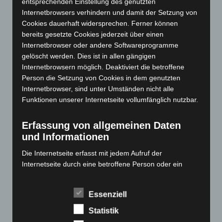
entsprechenden Einstellung des genutzten
Internetbrowsers verhindern und damit der Setzung von
Januar 2024
(111)
Cookies dauerhaft widersprechen. Ferner können
Dezember 2023
(130)
bereits gesetzte Cookies jederzeit über einen
November 2023
(130)
Internetbrowser oder andere Softwareprogramme
gelöscht werden. Dies ist in allen gängigen
Oktober 2023
(114)
Internetbrowsern möglich. Deaktiviert die betroffene
September 2023
(133)
Person die Setzung von Cookies in dem genutzten
August 2023
(134)
Internetbrowser, sind unter Umständen nicht alle
Funktionen unserer Internetseite vollumfänglich nutzbar.
Juli 2023
(118)
Juni 2023
(142)
Erfassung von allgemeinen Daten
Mai 2023
(139)
und Informationen
April 2023
(155)
Die Internetseite erfasst mit jedem Aufruf der
März 2023
(174)
Internetseite durch eine betroffene Person oder ein
automatisiertes System eine Reihe von allgemeinen
Februar 2023
(154)
Daten und Informationen. Diese allgemeinen Daten und
Januar 2023
(140)
Essenziell
Informationen werden in den Logfiles des Servers
Dezember 2022
(130)
gespeichert. Erfasst werden können die (1) verwendeten
Statistik
Browsertypen und Versionen, (2) das vom zugreifenden
November 2022
(167)