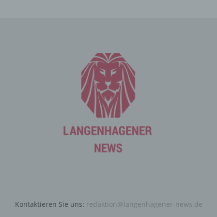
an den für die Verarbeitung Verantwortlichen übermittelt
werden, ergibt sich aus der jeweiligen Eingabemaske,
die für die Registrierung verwendet wird. Die von der
betroffenen Person eingegebenen personenbezogenen
Daten werden ausschließlich für die interne Verwendung
bei dem für die Verarbeitung Verantwortlichen und für
eigene Zwecke erhoben und gespeichert. Der für die
Verarbeitung Verantwortliche kann die Weitergabe an
einen oder mehrere Auftragsverarbeiter, beispielsweise
einen Paketdienstleister, veranlassen, der die
personenbezogenen Daten ebenfalls ausschließlich für
eine interne Verwendung, die dem für die Verarbeitung
Verantwortlichen zuzurechnen ist, nutzt.
Durch eine Registrierung auf der Internetseite des für die
Verarbeitung Verantwortlichen wird ferner die vom
Internet-Service-Provider (ISP) der betroffenen Person
vergebene IP-Adresse, das Datum sowie die Uhrzeit der
Registrierung gespeichert. Die Speicherung dieser Daten
erfolgt vor dem Hintergrund, dass nur so der Missbrauch
Kontaktieren Sie uns:
redaktion@langenhagener-news.de
unserer Dienste verhindert werden kann, und diese