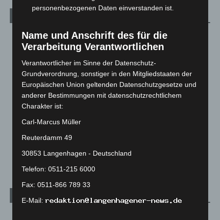
personenbezogenen Daten einverstanden ist.
Kategorien
Name und Anschrift des für die
Blaulicht
2.799
Verarbeitung Verantwortlichen
Corona-News
712
Verantwortlicher im Sinne der Datenschutz-
Hannover und Region
5.039
Grundverordnung, sonstiger in den Mitgliedstaaten der
Langenhagen und Ortsteile
3.252
Europäischen Union geltenden Datenschutzgesetze und
Leserbriefe
1
anderer Bestimmungen mit datenschutzrechtlichem
Charakter ist:
Menschen
2
Carl-Marcus Müller
Über uns
1
Reuterdamm 49
Veranstaltungen
1.888
30853 Langenhagen - Deutschland
Welt
1.271
Telefon: 0511-215 6000
Fax: 0511-866 789 33
Archiv
E-Mail:
August 2026
(14)