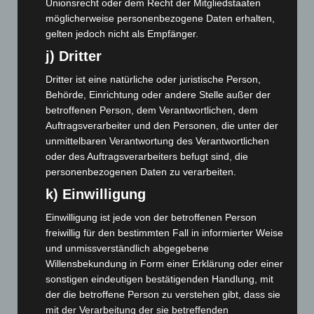
Unionsrecht oder dem Recht der Mitgliedstaaten
möglicherweise personenbezogene Daten erhalten,
Hannover: Erste Tigermücken-Population in Niedersachsen
gelten jedoch nicht als Empfänger.
entdeckt
j) Dritter
7. August 2026
Dritter ist eine natürliche oder juristische Person,
Brand im „Haus der Begegnung“ in Neuwarmbüchen schnell
Behörde, Einrichtung oder andere Stelle außer der
eingedämmt
betroffenen Person, dem Verantwortlichen, dem
6. August 2026
Auftragsverarbeiter und den Personen, die unter der
unmittelbaren Verantwortung des Verantwortlichen
Region Hannover: 21 neue Notfallsanitäter starten beim
oder des Auftragsverarbeiters befugt sind, die
Roten Kreuz
personenbezogenen Daten zu verarbeiten.
5. August 2026
k) Einwilligung
Mann läuft mit Hockeyschläger über A7 – Polizei sucht
Zeugen
Einwilligung ist jede von der betroffenen Person
5. August 2026
freiwillig für den bestimmten Fall in informierter Weise
und unmissverständlich abgegebene
Celle: Mensch stirbt bei Bagger-Unfall auf Baustelle
Willensbekundung in Form einer Erklärung oder einer
sonstigen eindeutigen bestätigenden Handlung, mit
5. August 2026
der die betroffene Person zu verstehen gibt, dass sie
mit der Verarbeitung der sie betreffenden