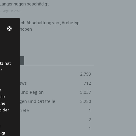
Langenhagen beschädigt
5. August 2026
Anklage nach Abschaltung von „Archetyp
Market“ erhoben
3. August 2026
Kategorien
tz hat
er
Blaulicht
2.799
Corona-News
712
e
Hannover und Region
5.037
die
Langenhagen und Ortsteile
3.250
che
g der
Leserbriefe
1
Menschen
2
r
Über uns
1
lgt