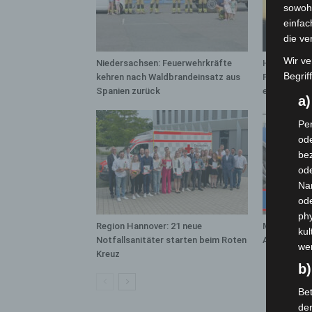
sowohl
einfac
die ve
Wir ve
Niedersachsen: Feuerwehrkräfte
Hannover: 
Begrif
kehren nach Waldbrandeinsatz aus
Population 
Spanien zurück
entdeckt
a
Per
ode
bez
ode
Na
od
phy
Region Hannover: 21 neue
Mann läuft 
kul
Notfallsanitäter starten beim Roten
A7 – Polize
we
Kreuz
b)
Bet
de