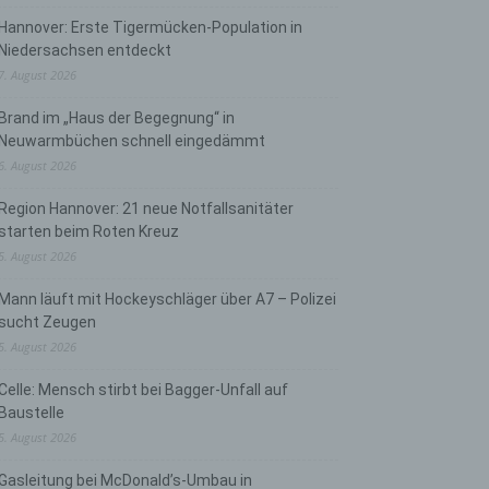
Hannover: Erste Tigermücken-Population in
Niedersachsen entdeckt
7. August 2026
Brand im „Haus der Begegnung“ in
Neuwarmbüchen schnell eingedämmt
6. August 2026
Region Hannover: 21 neue Notfallsanitäter
starten beim Roten Kreuz
5. August 2026
Mann läuft mit Hockeyschläger über A7 – Polizei
sucht Zeugen
5. August 2026
Celle: Mensch stirbt bei Bagger-Unfall auf
Baustelle
5. August 2026
Gasleitung bei McDonald’s-Umbau in