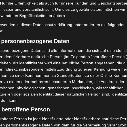
 für die Öffentlichkeit als auch für unsere Kunden und Geschäftspartne
h lesbar und verständlich sein. Um dies zu gewährleisten, möchten wir
rwendeten Begrifflichkeiten erläutern.
rwenden in dieser Datenschutzerklärung unter anderem die folgenden
Erste Tigermücken-
Brand im „Haus der Begegnung“ in
fe:
in Niedersachsen
Neuwarmbüchen schnell
eingedämmt
) personenbezogene Daten
sonenbezogene Daten sind alle Informationen, die sich auf eine identifi
r identifizierbare natürliche Person (im Folgenden "betroffene Person"
iehen. Als identifizierbar wird eine natürliche Person angesehen, die di
r indirekt, insbesondere mittels Zuordnung zu einer Kennung wie ein
men, zu einer Kennnummer, zu Standortdaten, zu einer Online-Kennu
er zu einem oder mehreren besonderen Merkmalen, die Ausdruck der
sischen, physiologischen, genetischen, psychischen, wirtschaftlichen,
mit Hockeyschläger über
Gasleitung bei McDonald’s-Umbau in
turellen oder sozialen Identität dieser natürlichen Person sind, identifizi
i sucht Zeugen
Langenhagen beschädigt
rden kann.
 betroffene Person
roffene Person ist jede identifizierte oder identifizierbare natürliche Pe
ren personenbezogene Daten von dem für die Verarbeitung Verantwort