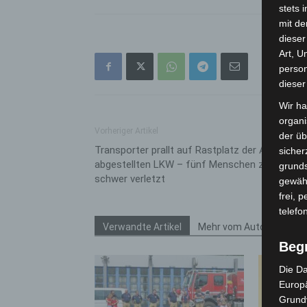
stets 
mit de
dieser
Art, U
person
dieser
Wir ha
organ
Vorheriger Artikel
der üb
Transporter prallt auf Rastplatz der A7 auf
sicher
abgestellten LKW – fünf Menschen zum Teil
grunds
schwer verletzt
gewähr
frei, 
telefo
Verwandte Artikel
Mehr vom Autor
Beg
Die Da
Europä
Grund