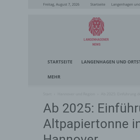
Freitag, August 7, 2026
Startseite
Langenhagen und 
Langenhagener
News
STARTSEITE
LANGENHAGEN UND ORTST
MEHR
Start
Hannover und Region
Ab 2025: Einführung d
Ab 2025: Einführ
Altpapiertonne i
Hannover