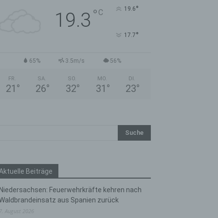
°
19.6
°
C
19.3
°
17.7
65%
3.5m/s
56%
FR.
SA.
SO.
MO.
DI.
21
°
26
°
32
°
31
°
23
°
Aktuelle Beiträge
Niedersachsen: Feuerwehrkräfte kehren nach
Waldbrandeinsatz aus Spanien zurück
7. August 2026