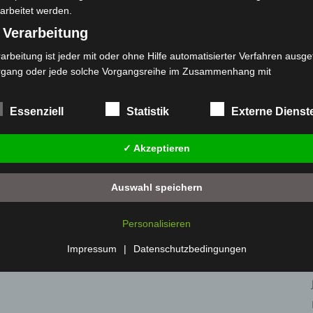
arbeitet werden.
 Verarbeitung
arbeitung ist jeder mit oder ohne Hilfe automatisierter Verfahren ausge
rgang oder jede solche Vorgangsreihe im Zusammenhang mit
rsonenbezogenen Daten wie das Erheben, das Erfassen, die Organisat
s Ordnen, die Speicherung, die Anpassung oder Veränderung, das Aus
Essenziell
Statistik
Externe Dienst
 Abfragen, die Verwendung, die Offenlegung durch Übermittlung, Verb
r eine andere Form der Bereitstellung, den Abgleich oder die Verknüp
✓ Akzeptieren
 Einschränkung, das Löschen oder die Vernichtung.
) Einschränkung der Verarbeitung
Auswahl speichern
schränkung der Verarbeitung ist die Markierung gespeicherter
sonenbezogener Daten mit dem Ziel, ihre künftige Verarbeitung
Personalisieren
nzuschränken.
 Profiling
Impressum
|
Datenschutzbedingungen
filing ist jede Art der automatisierten Verarbeitung personenbezogener
ten, die darin besteht, dass diese personenbezogenen Daten verwend
den, um bestimmte persönliche Aspekte, die sich auf eine natürliche 