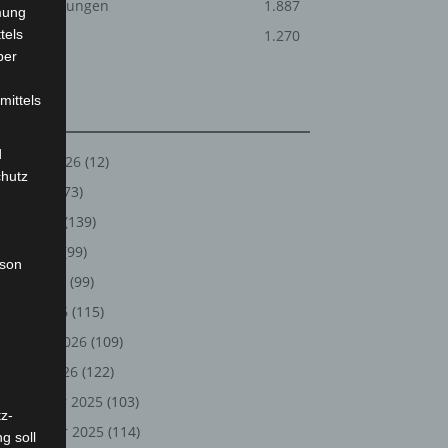
Veranstaltungen
1.887
mung
tels
Welt
1.270
ber
mittels
Archiv
d
August 2026
(12)
chutz
Juli 2026
(73)
Juni 2026
(139)
Mai 2026
(99)
rson
April 2026
(99)
März 2026
(115)
Februar 2026
(109)
Januar 2026
(122)
Dezember 2025
(103)
z-
November 2025
(114)
g soll