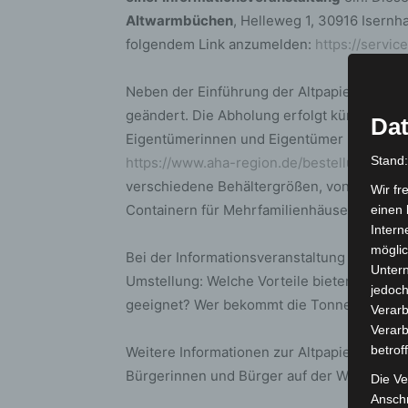
Altwarmbüchen
, Helleweg 1, 30916 Isernha
folgendem Link anzumelden:
https://servi
Neben der Einführung der Altpapiertonne w
geändert. Die Abholung erfolgt künftig im 
Dat
Eigentümerinnen und Eigentümer können die
Stand
https://www.aha-region.de/bestellung-pap
verschiedene Behältergrößen, von der 240-Li
Wir fr
Containern für Mehrfamilienhäuser oder al
einen 
Intern
möglic
Bei der Informationsveranstaltung beantwo
Unter
Umstellung: Welche Vorteile bieten Tonne
jedoch
geeignet? Wer bekommt die Tonne?
Verarb
Verarb
betrof
Weitere Informationen zur Altpapiertonne,
Bürgerinnen und Bürger auf der Webseite 
Die Ve
Anschr