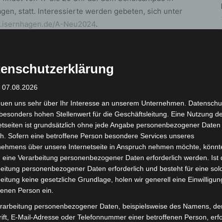
gen, statt. Interessierte werden gebeten, sich unter
ce.isernhagen.de/A-Neu2024
.
ird ab dem 1. August 2025 auch der Abholrhythmus
14-tägigen Rhythmus statt wie bisher wöchentlich.
enschutzerklärung
 Altpapiertonne jederzeit online unter
: 07.08.2026
iertonne
oder schriftlich bestellen. Zur Auswahl stehen
ter-Tonne für Privathaushalte bis hin zu 1.100-Liter-
euen uns sehr über Ihr Interesse an unserem Unternehmen. Datenschu
s Gemeinschaftsbehälter.
besonders hohen Stellenwert für die Geschäftsleitung. Eine Nutzung d
etseiten ist grundsätzlich ohne jede Angabe personenbezogener Daten
h. Sofern eine betroffene Person besondere Services unseres
rtet aha alle Fragen rund um das Thema der
nehmens über unsere Internetseite in Anspruch nehmen möchte, könnt
n gegenüber Säcken? Welche Tonnengröße ist
 eine Verarbeitung personenbezogener Daten erforderlich werden. Ist 
eitung personenbezogener Daten erforderlich und besteht für eine sol
eitung keine gesetzliche Grundlage, holen wir generell eine Einwilligun
fenen Person ein.
 dem Bestellvorgang und den Abholrhythmen finden
von aha unter
www.aha-region.de
.
rarbeitung personenbezogener Daten, beispielsweise des Namens, de
ift, E-Mail-Adresse oder Telefonnummer einer betroffenen Person, erfo