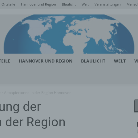
Ortsteile
Hannover und Region
Blaulicht
Welt
Veranstaltungen
Mensc
EILE
HANNOVER UND REGION
BLAULICHT
WELT
V
er Altpapiertonne in der Region Hannover
ung der
n der Region