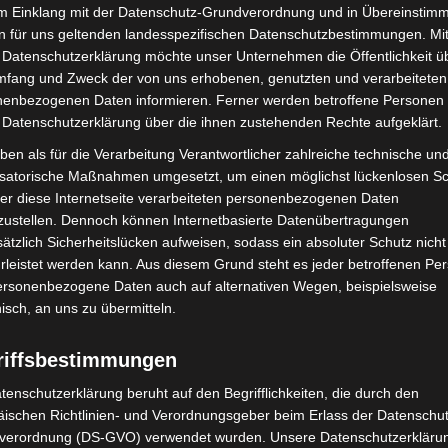
im Einklang mit der Datenschutz-Grundverordnung und in Übereinstim
n für uns geltenden landesspezifischen Datenschutzbestimmungen. Mit
 Datenschutzerklärung möchte unser Unternehmen die Öffentlichkeit ü
mfang und Zweck der von uns erhobenen, genutzten und verarbeiteten
enbezogenen Daten informieren. Ferner werden betroffene Personen 
 Datenschutzerklärung über die ihnen zustehenden Rechte aufgeklärt.
ben als für die Verarbeitung Verantwortlicher zahlreiche technische un
isatorische Maßnahmen umgesetzt, um einen möglichst lückenlosen S
Nächster Artikel
er diese Internetseite verarbeiteten personenbezogenen Daten
Reformationstag – Abfall- und Wertstoffabfuhr
zustellen. Dennoch können Internetbasierte Datenübertragungen
verschiebt sich
ätzlich Sicherheitslücken aufweisen, sodass ein absoluter Schutz nicht
leistet werden kann. Aus diesem Grund steht es jeder betroffenen Pe
personenbezogene Daten auch auf alternativen Wegen, beispielsweise
nisch, an uns zu übermitteln.
riffsbestimmungen
tenschutzerklärung beruht auf den Begrifflichkeiten, die durch den
ischen Richtlinien- und Verordnungsgeber beim Erlass der Datenschut
verordnung (DS-GVO) verwendet wurden. Unsere Datenschutzerklärun