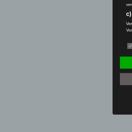
ver
c)
Ver
Vo
pe
da
das
ode
die
d
Ein
per
ei
e)
Pro
Da
wer