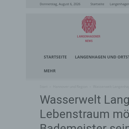
Donnerstag, August 6, 2026
Startseite
Langenhagen
Langenhagener
News
STARTSEITE
LANGENHAGEN UND ORTST
MEHR
Start
Hannover und Region
Wasserwelt Langenhag
Wasserwelt Lan
Lebenstraum mög
Bademeister sein