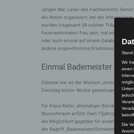
Jürgen Mai, Leiter des Fachbereichs Senior
die Aktion organisiert, bei der Interessier
wurden insgesamt 58 solcher Träume erfüll
Feuerwehrmann/-frau sein, mal einen Bus s
Dat
oder auch einmal auf einem Galaball mit ei
andere ungewöhnliche Erlebnisse wurden in 
Stand
Wir fr
Einmal Bademeister sein
einen 
Intern
Diesmal war es der Wunsch „einmal Bademe
möglic
Unter
Dienstag letzter Woche gemeinsam mit der
jedoch
Verarb
Für Klaus Keller, ehemaliger Bürokaufmann 
Verarb
Wunschtraum erfüllt: Dem 75jährigen wurd
betrof
die Möglichkeit gegeben für einen Tag „Ba
Die Ve
der Begriff „Bademeister/Schwimmmeister“ mi
Anschr