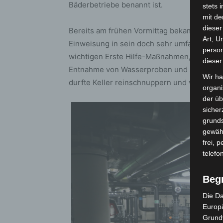
Bäderbetriebe benannt ist.
stets 
mit de
dieser
Bereits am frühen Vormittag bekam Klaus K
Art, U
Einweisung in sein doch sehr umfangreiche
person
wichtigen Erste Hilfe-Maßnahmen, Kursen f
dieser
Entnahme von Wasserproben und Einblicken 
Wir ha
durfte Keller reinschnuppern und viele Frag
organ
der üb
sicher
grunds
gewähr
frei, 
telefo
Beg
Die Da
Europä
Grund