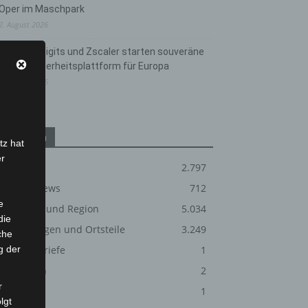
Oper im Maschpark
2. August 2026
Schwarz Digits und Zscaler starten souveräne
Cloud-Sicherheitsplattform für Europa
2. August 2026
Kategorien
tz hat
er
Blaulicht
2.797
Corona-News
712
e
Hannover und Region
5.034
die
Langenhagen und Ortsteile
3.249
che
g der
Leserbriefe
1
Menschen
2
r
Über uns
1
lgt