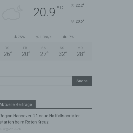
°
22.2
°
C
20.9
°
20.6
75%
1.3m/s
17%
DO.
FR.
SA.
SO.
MO.
26
°
20
°
27
°
32
°
28
°
Aktuelle Beiträge
Region Hannover: 21 neue Notfallsanitäter
starten beim Roten Kreuz
5. August 2026