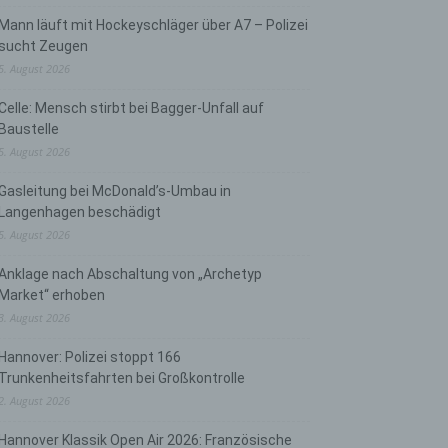
Mann läuft mit Hockeyschläger über A7 – Polizei
sucht Zeugen
5. August 2026
Celle: Mensch stirbt bei Bagger-Unfall auf
Baustelle
5. August 2026
Gasleitung bei McDonald’s-Umbau in
Langenhagen beschädigt
5. August 2026
Anklage nach Abschaltung von „Archetyp
Market“ erhoben
3. August 2026
Hannover: Polizei stoppt 166
Trunkenheitsfahrten bei Großkontrolle
2. August 2026
Hannover Klassik Open Air 2026: Französische