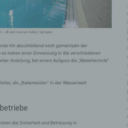
iehen, zu bewerten, insbesondere, um Aspekte bezüglich Arbeitsleistu
tschaftlicher Lage, Gesundheit, persönlicher Vorlieben, Interessen,
erlässigkeit, Verhalten, Aufenthaltsort oder Ortswechsel dieser natürli
rson zu analysieren oder vorherzusagen.
) Pseudonymisierung
en. – © carl-marcus müller / lghnews
eudonymisierung ist die Verarbeitung personenbezogener Daten in ein
ise, auf welche die personenbezogenen Daten ohne Hinzuziehung
ende hin abschließend noch gemeinsam der
ätzlicher Informationen nicht mehr einer spezifischen betroffenen Per
 es neben einer Einweisung in die verschiedenen
geordnet werden können, sofern diese zusätzlichen Informationen ges
nter Anleitung, bei einem Aufguss die „Wedeltechnik“
fbewahrt werden und technischen und organisatorischen Maßnahmen
erliegen, die gewährleisten, dass die personenbezogenen Daten nicht 
ntifizierten oder identifizierbaren natürlichen Person zugewiesen werde
Keller, als „Bademeister“ in der Wasserwelt
 Verantwortlicher oder für die Verarbeitung
rantwortlicher
antwortlicher oder für die Verarbeitung Verantwortlicher ist die natürlic
betriebe
r juristische Person, Behörde, Einrichtung oder andere Stelle, die allei
meinsam mit anderen über die Zwecke und Mittel der Verarbeitung von
rsonenbezogenen Daten entscheidet. Sind die Zwecke und Mittel diese
isten die Sicherheit und Betreuung in
arbeitung durch das Unionsrecht oder das Recht der Mitgliedstaaten