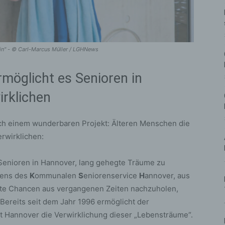
ein" - © Carl-Marcus Müller / LGHNews
möglicht es Senioren in
rklichen
ch einem wunderbaren Projekt: Älteren Menschen die
rwirklichen:
Senioren in Hannover, lang gehegte Träume zu
itens des
K
ommunalen
S
eniorenservice
H
annover, aus
te Chancen aus vergangenen Zeiten nachzuholen,
 Bereits seit dem Jahr 1996 ermöglicht der
 Hannover die Verwirklichung dieser „Lebensträume“.