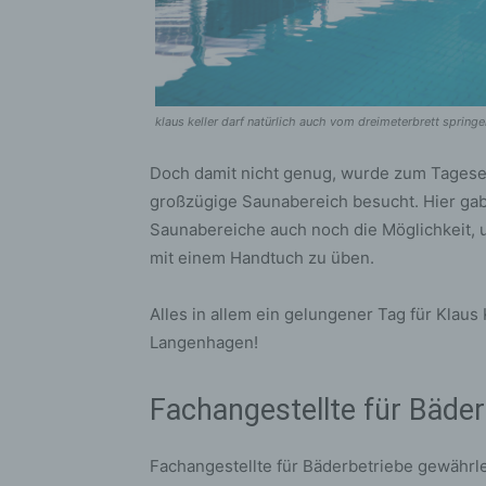
bez
wir
Zuv
Pe
f
klaus keller darf natürlich auch vom dreimeterbrett spring
Ps
We
Doch damit nicht genug, wurde zum Tages
zus
großzügige Saunabereich besucht. Hier gab
zu
Saunabereiche auch noch die Möglichkeit, u
au
mit einem Handtuch zu üben.
unt
ide
Alles in allem ein gelungener Tag für Klaus 
g)
Langenhagen!
Ve
Ver
Fachangestellte für Bäder
ode
ge
pe
Fachangestellte für Bäderbetriebe gewährle
Ver