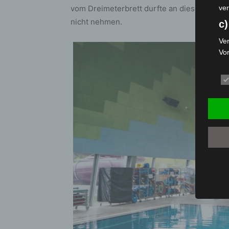
vom Dreimeterbrett durfte an diesem Tag nat
ver
nicht nehmen.
c)
Ver
Vo
pe
da
das
ode
die
d
Ein
per
ei
e)
Pro
Da
wer