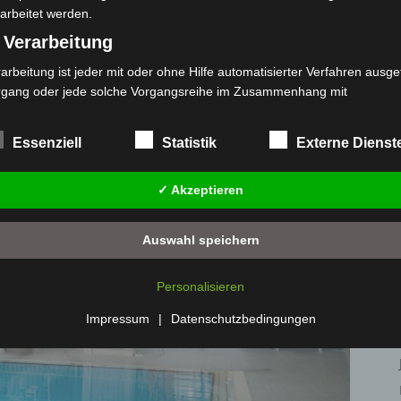
ürlich auch nicht fehlen, das ließ Klaus Keller sich
arbeitet werden.
 Verarbeitung
arbeitung ist jeder mit oder ohne Hilfe automatisierter Verfahren ausge
rgang oder jede solche Vorgangsreihe im Zusammenhang mit
rsonenbezogenen Daten wie das Erheben, das Erfassen, die Organisat
s Ordnen, die Speicherung, die Anpassung oder Veränderung, das Aus
Essenziell
Statistik
Externe Dienst
 Abfragen, die Verwendung, die Offenlegung durch Übermittlung, Verb
r eine andere Form der Bereitstellung, den Abgleich oder die Verknüp
✓ Akzeptieren
 Einschränkung, das Löschen oder die Vernichtung.
) Einschränkung der Verarbeitung
Auswahl speichern
schränkung der Verarbeitung ist die Markierung gespeicherter
sonenbezogener Daten mit dem Ziel, ihre künftige Verarbeitung
Personalisieren
nzuschränken.
 Profiling
Impressum
|
Datenschutzbedingungen
filing ist jede Art der automatisierten Verarbeitung personenbezogener
ten, die darin besteht, dass diese personenbezogenen Daten verwend
den, um bestimmte persönliche Aspekte, die sich auf eine natürliche 