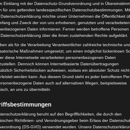
im Einklang mit der Datenschutz-Grundverordnung und in Übereinstim
n für uns geltenden landesspezifischen Datenschutzbestimmungen. Mit
 Datenschutzerklärung möchte unser Unternehmen die Öffentlichkeit ü
eller durch Schwimmmeister Michael Plutta eine
mfang und Zweck der von uns erhobenen, genutzten und verarbeiteten
s Aufgabengebiet in der Wasserwelt. Von den überaus
enbezogenen Daten informieren. Ferner werden betroffene Personen 
ür Aquajogging, Schwimmunterricht, bis hin zur
 Datenschutzerklärung über die ihnen zustehenden Rechte aufgeklärt.
in die unterirdischen technischen Anlagen, überall
ben als für die Verarbeitung Verantwortlicher zahlreiche technische un
en stellen.
isatorische Maßnahmen umgesetzt, um einen möglichst lückenlosen S
er diese Internetseite verarbeiteten personenbezogenen Daten
zustellen. Dennoch können Internetbasierte Datenübertragungen
ätzlich Sicherheitslücken aufweisen, sodass ein absoluter Schutz nicht
leistet werden kann. Aus diesem Grund steht es jeder betroffenen Pe
personenbezogene Daten auch auf alternativen Wegen, beispielsweise
nisch, an uns zu übermitteln.
riffsbestimmungen
tenschutzerklärung beruht auf den Begrifflichkeiten, die durch den
ischen Richtlinien- und Verordnungsgeber beim Erlass der Datenschut
verordnung (DS-GVO) verwendet wurden. Unsere Datenschutzerklärun