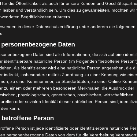
 für die Öffentlichkeit als auch für unsere Kunden und Geschäftspartne
h lesbar und verständlich sein. Um dies zu gewährleisten, möchten wir
rwendeten Begrifflichkeiten erläutern.
rwenden in dieser Datenschutzerklärung unter anderem die folgenden
fe:
) personenbezogene Daten
sonenbezogene Daten sind alle Informationen, die sich auf eine identifi
r identifizierbare natürliche Person (im Folgenden "betroffene Person"
iehen. Als identifizierbar wird eine natürliche Person angesehen, die di
llerbereich unterhalb der schwimmbecken. – © carl-marcus müller / lghnews
r indirekt, insbesondere mittels Zuordnung zu einer Kennung wie ein
men, zu einer Kennnummer, zu Standortdaten, zu einer Online-Kennu
t Langenhagen versteckt sich im Kellerbereich,
er zu einem oder mehreren besonderen Merkmalen, die Ausdruck der
ohre, verschiedene technische Gerätschaften und
sischen, physiologischen, genetischen, psychischen, wirtschaftlichen,
turellen oder sozialen Identität dieser natürlichen Person sind, identifizi
erbaut. Auch ist hier für jedes Schwimmbecken eine
rden kann.
gen müssen entsprechend kontrolliert und auch
 betroffene Person
a. 20 Millionen Liter Wasser gereinigt.
roffene Person ist jede identifizierte oder identifizierbare natürliche Pe
 natürlich der Spaß nicht zu kurz kommen, ein Sprung
ren personenbezogene Daten von dem für die Verarbeitung Verantwort