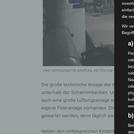
sowohl
einfac
die ve
Wir ve
Begrif
a
Per
ode
bez
viele rohrleitungen für belüftung und filterung sind im ke
ode
Na
Die große technische Anlage der Wasserwel
od
unterhalb der Schwimmbecken. Unzählige R
phy
kul
auch eine große Lüftungsanlage sind hier v
we
eigene Filteranlage vorhanden. Diese Anla
b)
gewartet werden, denn täglich werden hier c
Bet
Neben den umfangreichen Einblicken durfte
de