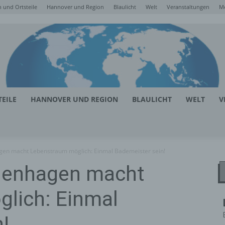
 und Ortsteile
Hannover und Region
Blaulicht
Welt
Veranstaltungen
M
EILE
HANNOVER UND REGION
BLAULICHT
WELT
V
en macht Lebenstraum möglich: Einmal Bademeister sein!
genhagen macht
lich: Einmal
!