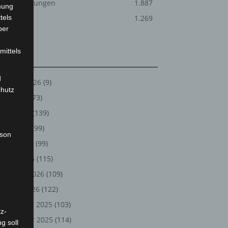
Veranstaltungen
1.887
mung
tels
Welt
1.269
ber
mittels
Archiv
d
August 2026
(9)
chutz
Juli 2026
(73)
Juni 2026
(139)
Mai 2026
(99)
rson
April 2026
(99)
März 2026
(115)
Februar 2026
(109)
Januar 2026
(122)
Dezember 2025
(103)
z-
November 2025
(114)
g soll