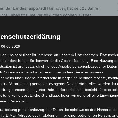
en der Landeshauptstadt Hannover, hat seit 28 Jahren
te ihre Lebensträume verwirklichen können. Bisher
t, darunter auch ein Segelflug, wie auch Wünsche wie
teuern, einmal Maskenbildnerin im Opernhaus sein
enschutzerklärung
nem guten Tänzer Walzer tanzen. Diese und viele
den letzten 28 Jahren realisiert.
: 06.08.2026
euen uns sehr über Ihr Interesse an unserem Unternehmen. Datenschu
besonders hohen Stellenwert für die Geschäftsleitung. Eine Nutzung d
etseiten ist grundsätzlich ohne jede Angabe personenbezogener Daten
ister“ zu sein. Auch dieser Wunsch konnte am
h. Sofern eine betroffene Person besondere Services unseres
nehmens über unsere Internetseite in Anspruch nehmen möchte, könnt
 Wasserwelt Langenhagen realisiert werden.
 eine Verarbeitung personenbezogener Daten erforderlich werden. Ist 
eitung personenbezogener Daten erforderlich und besteht für eine sol
und Betriebswirt, hat sich nun ein lang gehegter
eitung keine gesetzliche Grundlage, holen wir generell eine Einwilligun
e durch ein Losverfahren unter mehreren Bewerbern
fenen Person ein.
demeister“ in der Wasserwelt Langenhagen sein. Wobei
rarbeitung personenbezogener Daten, beispielsweise des Namens, de
ttlerweile offiziell als Fachangestellter für
ift, E-Mail-Adresse oder Telefonnummer einer betroffenen Person, erfo