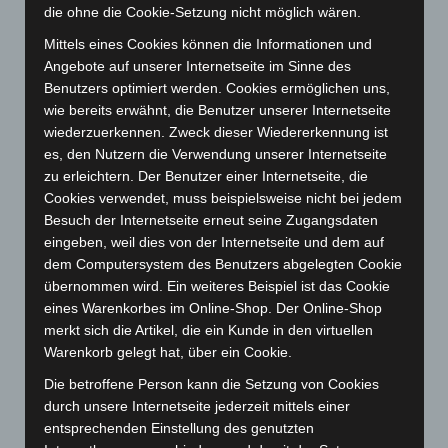
Januar 2025
(88)
die ohne die Cookie-Setzung nicht möglich wären.
Dezember 2024
(89)
Mittels eines Cookies können die Informationen und
Angebote auf unserer Internetseite im Sinne des
November 2024
(94)
Benutzers optimiert werden. Cookies ermöglichen uns,
Oktober 2024
(93)
wie bereits erwähnt, die Benutzer unserer Internetseite
September 2024
(112)
wiederzuerkennen. Zweck dieser Wiedererkennung ist
es, den Nutzern die Verwendung unserer Internetseite
August 2024
(107)
zu erleichtern. Der Benutzer einer Internetseite, die
Juli 2024
(89)
Cookies verwendet, muss beispielsweise nicht bei jedem
Besuch der Internetseite erneut seine Zugangsdaten
Juni 2024
(107)
eingeben, weil dies von der Internetseite und dem auf
Mai 2024
(149)
dem Computersystem des Benutzers abgelegten Cookie
April 2024
(102)
übernommen wird. Ein weiteres Beispiel ist das Cookie
eines Warenkorbes im Online-Shop. Der Online-Shop
März 2024
(103)
merkt sich die Artikel, die ein Kunde in den virtuellen
Februar 2024
(103)
Warenkorb gelegt hat, über ein Cookie.
Januar 2024
(111)
Die betroffene Person kann die Setzung von Cookies
Dezember 2023
(130)
durch unsere Internetseite jederzeit mittels einer
entsprechenden Einstellung des genutzten
November 2023
(130)