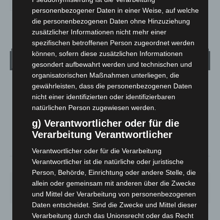
personenbezogener Daten in einer Weise, auf welche
die personenbezogenen Daten ohne Hinzuziehung
zusätzlicher Informationen nicht mehr einer
spezifischen betroffenen Person zugeordnet werden
können, sofern diese zusätzlichen Informationen
Wetter
gesondert aufbewahrt werden und technischen und
organisatorischen Maßnahmen unterliegen, die
gewährleisten, dass die personenbezogenen Daten
LANGENHAGEN
nicht einer identifizierten oder identifizierbaren
Klarer Himmel
natürlichen Person zugewiesen werden.
°
25.5
°
C
25.1
g) Verantwortlicher oder für die
Verarbeitung Verantwortlicher
°
24.4
Verantwortlicher oder für die Verarbeitung
Verantwortlicher ist die natürliche oder juristische
34%
2.6m/s
6%
Person, Behörde, Einrichtung oder andere Stelle, die
SA.
SO.
MO.
DI.
MI.
allein oder gemeinsam mit anderen über die Zwecke
26
°
34
°
26
°
23
°
26
°
und Mittel der Verarbeitung von personenbezogenen
Daten entscheidet. Sind die Zwecke und Mittel dieser
Verarbeitung durch das Unionsrecht oder das Recht