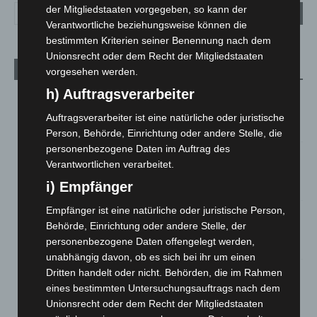
der Mitgliedstaaten vorgegeben, so kann der
Verantwortliche beziehungsweise können die
bestimmten Kriterien seiner Benennung nach dem
Unionsrecht oder dem Recht der Mitgliedstaaten
Aktuelle Beiträge
vorgesehen werden.
h) Auftragsverarbeiter
Kunst trifft Weingenuss: Barbara-Susann Mehring zeigt ihre
Werke im Jacques’ Wein-Depot Isernhagen
Auftragsverarbeiter ist eine natürliche oder juristische
8. August 2026
Person, Behörde, Einrichtung oder andere Stelle, die
personenbezogene Daten im Auftrag des
A2: Zweite Turbobaustelle startet zwischen Hannover-West
Verantwortlichen verarbeitet.
und Bothfeld
i) Empfänger
8. August 2026
Empfänger ist eine natürliche oder juristische Person,
Niedersachsen: Feuerwehrkräfte kehren nach
Behörde, Einrichtung oder andere Stelle, der
Waldbrandeinsatz aus Spanien zurück
personenbezogene Daten offengelegt werden,
7. August 2026
unabhängig davon, ob es sich bei ihr um einen
Hannover: Erste Tigermücken-Population in Niedersachsen
Dritten handelt oder nicht. Behörden, die im Rahmen
entdeckt
eines bestimmten Untersuchungsauftrags nach dem
7. August 2026
Unionsrecht oder dem Recht der Mitgliedstaaten