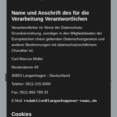
Corona-News
712
Hannover und Region
5.039
Name und Anschrift des für die
Langenhagen und Ortsteile
3.252
Verarbeitung Verantwortlichen
Leserbriefe
1
Verantwortlicher im Sinne der Datenschutz-
Menschen
2
Grundverordnung, sonstiger in den Mitgliedstaaten der
Europäischen Union geltenden Datenschutzgesetze und
Über uns
1
anderer Bestimmungen mit datenschutzrechtlichem
Veranstaltungen
1.888
Charakter ist:
Welt
1.271
Carl-Marcus Müller
Reuterdamm 49
30853 Langenhagen - Deutschland
Archiv
Telefon: 0511-215 6000
August 2026
(14)
Fax: 0511-866 789 33
Juli 2026
(73)
E-Mail:
Juni 2026
(139)
Mai 2026
(99)
Cookies