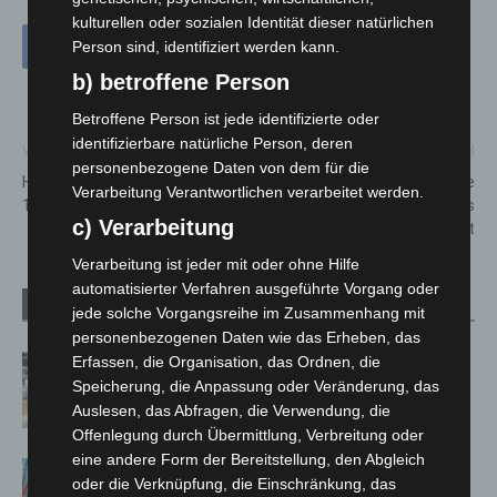
kulturellen oder sozialen Identität dieser natürlichen
Person sind, identifiziert werden kann.
b) betroffene Person
Betroffene Person ist jede identifizierte oder
identifizierbare natürliche Person, deren
Vorheriger Artikel
Nächster Artikel
personenbezogene Daten von dem für die
Happy Birthday! Pelikan feiert
Kultur im Schloss: Quintense
Verarbeitung Verantwortlichen verarbeitet werden.
185 Jahre mit drei Aktionen
am 4. Mai im Schloss
c) Verarbeitung
Landestrost
Verarbeitung ist jeder mit oder ohne Hilfe
automatisierter Verfahren ausgeführte Vorgang oder
Verwandte Artikel
Mehr vom Autor
jede solche Vorgangsreihe im Zusammenhang mit
personenbezogenen Daten wie das Erheben, das
Kunst trifft Weingenuss: Barbara-
Erfassen, die Organisation, das Ordnen, die
Speicherung, die Anpassung oder Veränderung, das
Susann Mehring zeigt ihre Werke im
Auslesen, das Abfragen, die Verwendung, die
Jacques’ Wein-Depot Isernhagen
Offenlegung durch Übermittlung, Verbreitung oder
eine andere Form der Bereitstellung, den Abgleich
A2: Zweite Turbobaustelle startet
oder die Verknüpfung, die Einschränkung, das
zwischen Hannover-West und