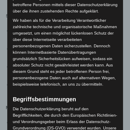
diverse Programmpunkte
betroffene Personen mittels dieser Datenschutzerklärung
über die ihnen zustehenden Rechte aufgeklärt.
Sonntag, 30.04.2023
Wir haben als für die Verarbeitung Verantwortlicher
zahlreiche technische und organisatorische Maßnahmen
10:00 Uhr Fortführung der 4. Deutsche Rapid Surf
umgesetzt, um einen möglichst lückenlosen Schutz der
Meisterschaft
über diese Internetseite verarbeiteten
personenbezogenen Daten sicherzustellen. Dennoch
14:00 Uhr Siegerehrung RapidSurf DM auf der Bühne
können Internetbasierte Datenübertragungen
und Pressekonferenz
grundsätzlich Sicherheitslücken aufweisen, sodass ein
absoluter Schutz nicht gewährleistet werden kann. Aus
15:00-18:00 Uhr „Dreamwave Best Trick“ Contest auf
diesem Grund steht es jeder betroffenen Person frei,
der enercity Leinewelle
personenbezogene Daten auch auf alternativen Wegen,
beispielsweise telefonisch, an uns zu übermitteln.
10:00-18:00 Uhr moderiertes Bühnenprogramm und
diverse Programmpunkte
Begriffsbestimmungen
Montag, 01.05.2023
Die Datenschutzerklärung beruht auf den
Begrifflichkeiten, die durch den Europäischen Richtlinien-
und Verordnungsgeber beim Erlass der Datenschutz-
10:00-18:00 Uhr „First come, first Surf“
Grundverordnung (DS-GVO) verwendet wurden. Unsere