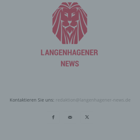
werden, ergibt sich aus der jeweiligen Eingabemaske,
die für die Registrierung verwendet wird. Die von der
betroffenen Person eingegebenen personenbezogenen
Daten werden ausschließlich für die interne Verwendung
bei dem für die Verarbeitung Verantwortlichen und für
eigene Zwecke erhoben und gespeichert. Der für die
Verarbeitung Verantwortliche kann die Weitergabe an
einen oder mehrere Auftragsverarbeiter, beispielsweise
einen Paketdienstleister, veranlassen, der die
personenbezogenen Daten ebenfalls ausschließlich für
eine interne Verwendung, die dem für die Verarbeitung
Verantwortlichen zuzurechnen ist, nutzt.
Durch eine Registrierung auf der Internetseite des für die
Verarbeitung Verantwortlichen wird ferner die vom
Kontaktieren Sie uns:
redaktion@langenhagener-news.de
Internet-Service-Provider (ISP) der betroffenen Person
vergebene IP-Adresse, das Datum sowie die Uhrzeit der
Registrierung gespeichert. Die Speicherung dieser Daten
erfolgt vor dem Hintergrund, dass nur so der Missbrauch
unserer Dienste verhindert werden kann, und diese
Daten im Bedarfsfall ermöglichen, begangene Straftaten