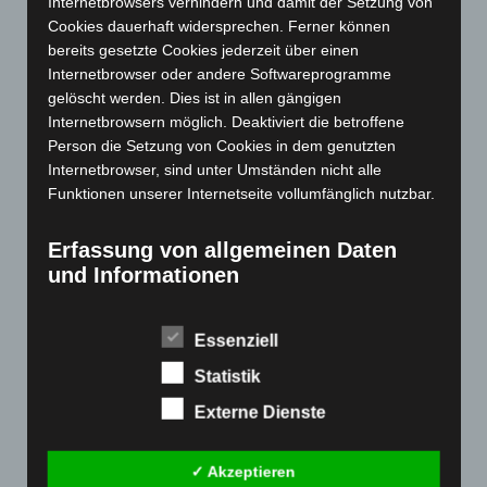
Internetbrowsers verhindern und damit der Setzung von
Oktober 2023
(114)
Cookies dauerhaft widersprechen. Ferner können
September 2023
(133)
bereits gesetzte Cookies jederzeit über einen
Internetbrowser oder andere Softwareprogramme
August 2023
(134)
gelöscht werden. Dies ist in allen gängigen
Juli 2023
(118)
Internetbrowsern möglich. Deaktiviert die betroffene
Juni 2023
(142)
Person die Setzung von Cookies in dem genutzten
Internetbrowser, sind unter Umständen nicht alle
Mai 2023
(139)
Funktionen unserer Internetseite vollumfänglich nutzbar.
April 2023
(155)
März 2023
(174)
Erfassung von allgemeinen Daten
und Informationen
Februar 2023
(154)
Januar 2023
(140)
Die Internetseite erfasst mit jedem Aufruf der
Internetseite durch eine betroffene Person oder ein
Essenziell
Dezember 2022
(130)
automatisiertes System eine Reihe von allgemeinen
November 2022
(167)
Statistik
Daten und Informationen. Diese allgemeinen Daten und
Oktober 2022
(166)
Informationen werden in den Logfiles des Servers
Externe Dienste
gespeichert. Erfasst werden können die (1) verwendeten
September 2022
(205)
Browsertypen und Versionen, (2) das vom zugreifenden
August 2022
(166)
✓ Akzeptieren
System verwendete Betriebssystem, (3) die