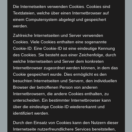
April 2026
(99)
Die Internetseiten verwenden Cookies. Cookies sind
März 2026
(115)
Textdateien, welche über einen Internetbrowser auf
einem Computersystem abgelegt und gespeichert
Februar 2026
(109)
werden.
Januar 2026
(122)
Zahlreiche Internetseiten und Server verwenden
Dezember 2025
(103)
Cookies. Viele Cookies enthalten eine sogenannte
November 2025
(114)
Cookie-ID. Eine Cookie-ID ist eine eindeutige Kennung
des Cookies. Sie besteht aus einer Zeichenfolge, durch
Oktober 2025
(112)
welche Internetseiten und Server dem konkreten
September 2025
(93)
Internetbrowser zugeordnet werden können, in dem das
August 2025
(90)
Cookie gespeichert wurde. Dies ermöglicht es den
besuchten Internetseiten und Servern, den individuellen
Juli 2025
(90)
Browser der betroffenen Person von anderen
Juni 2025
(103)
Internetbrowsern, die andere Cookies enthalten, zu
Mai 2025
(112)
unterscheiden. Ein bestimmter Internetbrowser kann
über die eindeutige Cookie-ID wiedererkannt und
April 2025
(88)
identifiziert werden.
März 2025
(111)
Durch den Einsatz von Cookies kann den Nutzern dieser
Februar 2025
(96)
Internetseite nutzerfreundlichere Services bereitstellen,