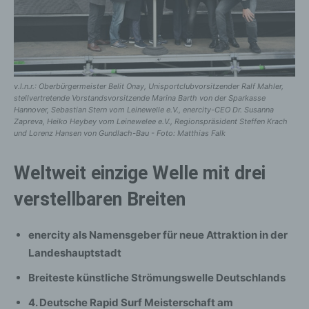
v.l.n.r.: Oberbürgermeister Belit Onay, Unisportclubvorsitzender Ralf Mahler,
stellvertretende Vorstandsvorsitzende Marina Barth von der Sparkasse
Hannover, Sebastian Stern vom Leinewelle e.V., enercity-CEO Dr. Susanna
Zapreva, Heiko Heybey vom Leinewelee e.V., Regionspräsident Steffen Krach
und Lorenz Hansen von Gundlach-Bau - Foto: Matthias Falk
Weltweit einzige Welle mit drei
verstellbaren Breiten
enercity als Namensgeber für neue Attraktion in der
Landeshauptstadt
Breiteste künstliche Strömungswelle Deutschlands
4. Deutsche Rapid Surf Meisterschaft am