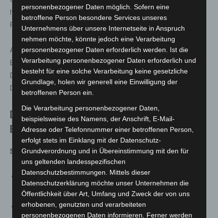
personenbezogener Daten möglich. Sofern eine
haben wir schon früh perfekte, lokal verwurzelte
betroffene Person besondere Services unseres
Partner*innen gefunden.“
Unternehmens über unsere Internetseite in Anspruch
nehmen möchte, könnte jedoch eine Verarbeitung
Am Eröffnungswochenende werden bis zu 10.000
personenbezogener Daten erforderlich werden. Ist die
Verarbeitung personenbezogener Daten erforderlich und
Besucher*innen sowie die besten Surfer*innen
besteht für eine solche Verarbeitung keine gesetzliche
Deutschlands zur 4. Deutsche Meisterschaft in der
Grundlage, holen wir generell eine Einwilligung der
Disziplin „Rapid Surfing“ erwartet.
betroffenen Person ein.
Die Verarbeitung personenbezogener Daten,
Das Programm für das
beispielsweise des Namens, der Anschrift, E-Mail-
Eröffnungswochenende
Adresse oder Telefonnummer einer betroffenen Person,
erfolgt stets im Einklang mit der Datenschutz-
Samstag, 29.04.2023
Grundverordnung und in Übereinstimmung mit den für
uns geltenden landesspezifischen
Datenschutzbestimmungen. Mittels dieser
10:00 Uhr Startschuss für die 4. Deutsche Rapid Surf
Datenschutzerklärung möchte unser Unternehmen die
Meisterschaft
Öffentlichkeit über Art, Umfang und Zweck der von uns
erhobenen, genutzten und verarbeiteten
10:00-18:00 Uhr moderiertes Bühnenprogramm und
personenbezogenen Daten informieren. Ferner werden