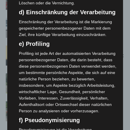
Löschen oder die Vernichtung.
Bothfeld
d) Einschränkung der Verarbeitung
Niedersachsen: Feuerwehrkräfte
Einschränkung der Verarbeitung ist die Markierung
kehren nach Waldbrandeinsatz aus
gespeicherter personenbezogener Daten mit dem
Spanien zurück
Ziel, ihre künftige Verarbeitung einzuschränken.
e) Profiling
Hannover: Erste Tigermücken-
Profiling ist jede Art der automatisierten Verarbeitung
Population in Niedersachsen entdeckt
personenbezogener Daten, die darin besteht, dass
diese personenbezogenen Daten verwendet werden,
um bestimmte persönliche Aspekte, die sich auf eine
Brand im „Haus der Begegnung“ in
natürliche Person beziehen, zu bewerten,
Neuwarmbüchen schnell eingedämmt
insbesondere, um Aspekte bezüglich Arbeitsleistung,
wirtschaftlicher Lage, Gesundheit, persönlicher
Vorlieben, Interessen, Zuverlässigkeit, Verhalten,
Region Hannover: 21 neue
Aufenthaltsort oder Ortswechsel dieser natürlichen
Notfallsanitäter starten beim Roten
Person zu analysieren oder vorherzusagen.
Kreuz
f) Pseudonymisierung
Pseudonymisierung ist die Verarbeitung