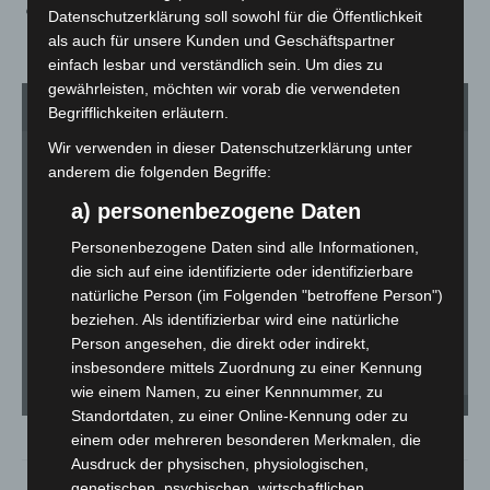
10:00-18:00 Uhr moderiertes Bühnenprogramm und
Datenschutzerklärung soll sowohl für die Öffentlichkeit
diverse Programmpunkte
als auch für unsere Kunden und Geschäftspartner
einfach lesbar und verständlich sein. Um dies zu
gewährleisten, möchten wir vorab die verwendeten
1
von 3
Begrifflichkeiten erläutern.
Wir verwenden in dieser Datenschutzerklärung unter
anderem die folgenden Begriffe:
a) personenbezogene Daten
Personenbezogene Daten sind alle Informationen,
die sich auf eine identifizierte oder identifizierbare
natürliche Person (im Folgenden "betroffene Person")
beziehen. Als identifizierbar wird eine natürliche
Person angesehen, die direkt oder indirekt,
insbesondere mittels Zuordnung zu einer Kennung
wie einem Namen, zu einer Kennnummer, zu
enercity Leinewelle in Hannover feierlich eröffnet. - Foto: Matthias Falk
Standortdaten, zu einer Online-Kennung oder zu
einem oder mehreren besonderen Merkmalen, die
Ausdruck der physischen, physiologischen,
genetischen, psychischen, wirtschaftlichen,