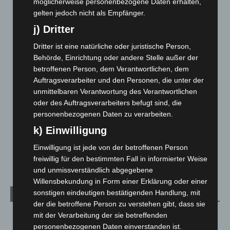
möglicherweise personenbezogene Daten erhalten,
Brand im „Haus der Begegnung“ in Neuwarmbüchen schnell
gelten jedoch nicht als Empfänger.
eingedämmt
j) Dritter
6. August 2026
Dritter ist eine natürliche oder juristische Person,
Region Hannover: 21 neue Notfallsanitäter starten beim
Behörde, Einrichtung oder andere Stelle außer der
Roten Kreuz
betroffenen Person, dem Verantwortlichen, dem
5. August 2026
Auftragsverarbeiter und den Personen, die unter der
unmittelbaren Verantwortung des Verantwortlichen
Mann läuft mit Hockeyschläger über A7 – Polizei sucht
oder des Auftragsverarbeiters befugt sind, die
Zeugen
personenbezogenen Daten zu verarbeiten.
5. August 2026
k) Einwilligung
Celle: Mensch stirbt bei Bagger-Unfall auf Baustelle
Einwilligung ist jede von der betroffenen Person
5. August 2026
freiwillig für den bestimmten Fall in informierter Weise
und unmissverständlich abgegebene
Willensbekundung in Form einer Erklärung oder einer
sonstigen eindeutigen bestätigenden Handlung, mit
Kategorien
der die betroffene Person zu verstehen gibt, dass sie
mit der Verarbeitung der sie betreffenden
Blaulicht
2.799
personenbezogenen Daten einverstanden ist.