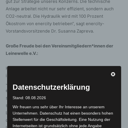
gut zur Strategie unseres Konzerns. Die technische
Anlage arbeitet nicht nur sehr effizient, sondern auch
CO2-neutral. Die Hydraulik wird mit 100 Prozent
Ökostrom von enercity betrieben“, sagt enercity-
Vorstandsvorsitzende Dr. Susanna Zapreva.
Große Freude bei den Vereinsmitgliedern*innen der
Leinewelle e.V.:
Heiko Heybey, 1. Vorsitzender Leinewelle e.V. erklärt: „Es
ist ein wirklich unbeschreibliches Gefühl nach zehn
Jahren und sehr vielen ehrenamtlichen Arbeitsstunden
Datenschutzerklärung
endlich auf der enercity Leinewelle zu surfen. Wir sind
stolz, dass wir unserer Heimatstadt ein Highlight
Stand: 08.08.2026
schenken konnten, welches das Stadtbild, das
Wir freuen uns sehr über Ihr Interesse an unserem
Lebensgefühl der Stadt positiv verändert. Mit enercity,
Unternehmen. Datenschutz hat einen besonders hohen
Stellenwert für die Geschäftsleitung. Eine Nutzung der
der Sparkasse Hannover, Gundlach und dem
Internetseiten ist grundsätzlich ohne jede Angabe
Universitätssportclub – um nur die größten zu nennen –