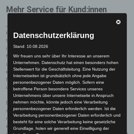
Mehr Service für Kund:innen
Jürgen Wache, Vorstandsvorsitzender der
Hannoverschen Volksbank, erklärt: „Mit der
Datenschutzerklärung
Schnellladesäule direkt vor unserem KompetenzCenter
Stand: 10.08.2026
in Großburgwedel setzen wir ein gut sichtbares Zeichen
für unser Nachhaltigkeitsengagement. Zudem bieten wir
Wir freuen uns sehr über Ihr Interesse an unserem
Unternehmen. Datenschutz hat einen besonders hohen
unseren Besucherinnen und Besuchern gemeinsam mit
Stellenwert für die Geschäftsleitung. Eine Nutzung der
enercity einen tollen Service und leisten einen Beitrag
Internetseiten ist grundsätzlich ohne jede Angabe
für den schnellen Ausbau der Ladeinfrastruktur in
personenbezogener Daten möglich. Sofern eine
unserer Region.“
betroffene Person besondere Services unseres
Unternehmens über unsere Internetseite in Anspruch
nehmen möchte, könnte jedoch eine Verarbeitung
Dr. Susanna Zapreva, Vorstandsvorsitzende von enercity,
personenbezogener Daten erforderlich werden. Ist die
sagt zur Zusammenarbeit: „Die Verknüpfung von
Verarbeitung personenbezogener Daten erforderlich und
nachhaltiger Energie und Mobilität ist entscheidend für
besteht für eine solche Verarbeitung keine gesetzliche
eine umweltfreundliche Zukunft. Wir sind stolz darauf,
Grundlage, holen wir generell eine Einwilligung der
unsere Expertise und Ressourcen in die Zusammenarbeit