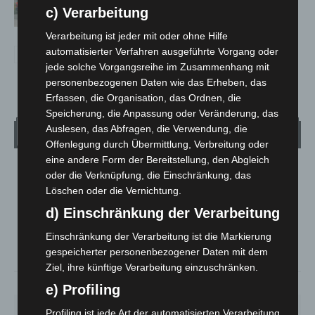
Notfallsanitäter starten beim Roten
c) Verarbeitung
Kreuz
Verarbeitung ist jeder mit oder ohne Hilfe
automatisierter Verfahren ausgeführte Vorgang oder
jede solche Vorgangsreihe im Zusammenhang mit
personenbezogenen Daten wie das Erheben, das
Erfassen, die Organisation, das Ordnen, die
Speicherung, die Anpassung oder Veränderung, das
Auslesen, das Abfragen, die Verwendung, die
Wetter
Offenlegung durch Übermittlung, Verbreitung oder
eine andere Form der Bereitstellung, den Abgleich
LANGENHAGEN
oder die Verknüpfung, die Einschränkung, das
Löschen oder die Vernichtung.
Bedeckt
d) Einschränkung der Verarbeitung
°
28.3
°
C
25.6
Einschränkung der Verarbeitung ist die Markierung
°
24.9
gespeicherter personenbezogener Daten mit dem
Ziel, ihre künftige Verarbeitung einzuschränken.
41%
5.8m/s
88%
e) Profiling
MO.
DI.
MI.
DO.
FR.
Profiling ist jede Art der automatisierten Verarbeitung