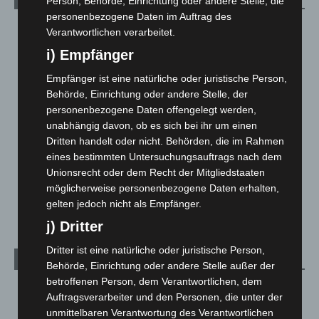
Person, Behörde, Einrichtung oder andere Stelle, die
personenbezogene Daten im Auftrag des
Blaulicht
2.799
Verantwortlichen verarbeitet.
Corona-News
712
i) Empfänger
Hannover und Region
5.039
Empfänger ist eine natürliche oder juristische Person,
Langenhagen und Ortsteile
3.252
Behörde, Einrichtung oder andere Stelle, der
personenbezogene Daten offengelegt werden,
Leserbriefe
1
unabhängig davon, ob es sich bei ihr um einen
Menschen
2
Dritten handelt oder nicht. Behörden, die im Rahmen
Über uns
1
eines bestimmten Untersuchungsauftrags nach dem
Unionsrecht oder dem Recht der Mitgliedstaaten
Veranstaltungen
1.889
möglicherweise personenbezogene Daten erhalten,
Welt
1.272
gelten jedoch nicht als Empfänger.
j) Dritter
Dritter ist eine natürliche oder juristische Person,
Archiv
Behörde, Einrichtung oder andere Stelle außer der
betroffenen Person, dem Verantwortlichen, dem
August 2026
(15)
Auftragsverarbeiter und den Personen, die unter der
Juli 2026
(73)
unmittelbaren Verantwortung des Verantwortlichen