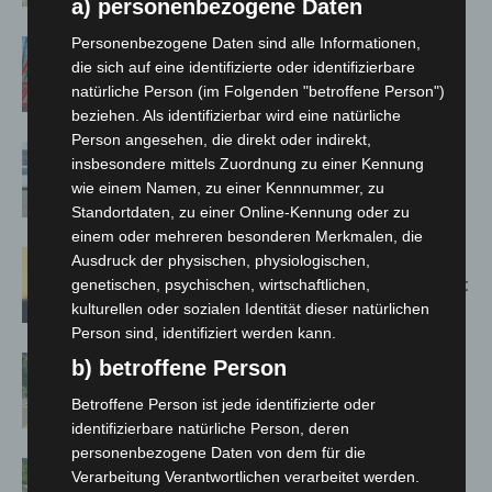
a) personenbezogene Daten
Personenbezogene Daten sind alle Informationen,
A2: Zweite Turbobaustelle startet
die sich auf eine identifizierte oder identifizierbare
zwischen Hannover-West und
natürliche Person (im Folgenden "betroffene Person")
Bothfeld
beziehen. Als identifizierbar wird eine natürliche
Person angesehen, die direkt oder indirekt,
Niedersachsen: Feuerwehrkräfte
insbesondere mittels Zuordnung zu einer Kennung
kehren nach Waldbrandeinsatz aus
wie einem Namen, zu einer Kennnummer, zu
Spanien zurück
Standortdaten, zu einer Online-Kennung oder zu
einem oder mehreren besonderen Merkmalen, die
Hannover: Erste Tigermücken-
Ausdruck der physischen, physiologischen,
Population in Niedersachsen entdeckt
genetischen, psychischen, wirtschaftlichen,
kulturellen oder sozialen Identität dieser natürlichen
Person sind, identifiziert werden kann.
Brand im „Haus der Begegnung“ in
b) betroffene Person
Neuwarmbüchen schnell eingedämmt
Betroffene Person ist jede identifizierte oder
identifizierbare natürliche Person, deren
personenbezogene Daten von dem für die
Region Hannover: 21 neue
Verarbeitung Verantwortlichen verarbeitet werden.