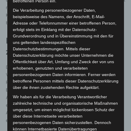
betroffenen Person ein.
mit der Hannoverschen Volksbank einzubringen. Die
Die Verarbeitung personenbezogener Daten,
Kooperation unterstreicht das nachhaltige Engagement
beispielsweise des Namens, der Anschrift, E-Mail-
beider Unternehmen.“
Adresse oder Telefonnummer einer betroffenen Person,
erfolgt stets im Einklang mit der Datenschutz-
Grundverordnung und in Übereinstimmung mit den für
Langjährige Partnerschaft
uns geltenden landesspezifischen
Datenschutzbestimmungen. Mittels dieser
zwischen enercity und Volksbank
Datenschutzerklärung möchte unser Unternehmen die
Öffentlichkeit über Art, Umfang und Zweck der von uns
Der Energiedienstleister enercity und die Hannoversche
erhobenen, genutzten und verarbeiteten
Volksbank gehen mit dem Projekt eine langjährige
personenbezogenen Daten informieren. Ferner werden
betroffene Personen mittels dieser Datenschutzerklärung
Partnerschaft ein. enercity übernimmt neben dem
über die ihnen zustehenden Rechte aufgeklärt.
Betrieb der Ladeinfrastruktur auch die Wartung und
Wir haben als für die Verarbeitung Verantwortlicher
Abrechnung. Bezahlt werden kann bequem mit der
zahlreiche technische und organisatorische Maßnahmen
enercity Ladekarte oder über die neue enercity easyGo
umgesetzt, um einen möglichst lückenlosen Schutz der
App. Kund:innen profitieren dabei von den attraktiven
über diese Internetseite verarbeiteten
enercity-Fahrstromtarifen.
personenbezogenen Daten sicherzustellen. Dennoch
können Internetbasierte Datenübertragungen