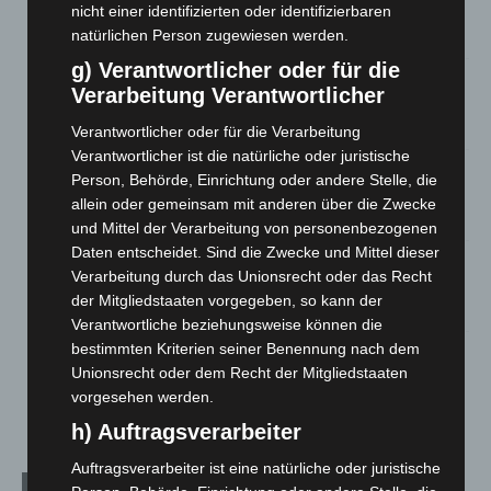
Waldbrandeinsatz aus Spanien zurück
nicht einer identifizierten oder identifizierbaren
natürlichen Person zugewiesen werden.
7. August 2026
g) Verantwortlicher oder für die
Hannover: Erste Tigermücken-Population in Niedersachsen
Verarbeitung Verantwortlicher
entdeckt
7. August 2026
Verantwortlicher oder für die Verarbeitung
Verantwortlicher ist die natürliche oder juristische
Brand im „Haus der Begegnung“ in Neuwarmbüchen schnell
Person, Behörde, Einrichtung oder andere Stelle, die
eingedämmt
allein oder gemeinsam mit anderen über die Zwecke
6. August 2026
und Mittel der Verarbeitung von personenbezogenen
Daten entscheidet. Sind die Zwecke und Mittel dieser
Region Hannover: 21 neue Notfallsanitäter starten beim
Verarbeitung durch das Unionsrecht oder das Recht
Roten Kreuz
der Mitgliedstaaten vorgegeben, so kann der
5. August 2026
Verantwortliche beziehungsweise können die
bestimmten Kriterien seiner Benennung nach dem
Mann läuft mit Hockeyschläger über A7 – Polizei sucht
Unionsrecht oder dem Recht der Mitgliedstaaten
Zeugen
vorgesehen werden.
5. August 2026
h) Auftragsverarbeiter
Auftragsverarbeiter ist eine natürliche oder juristische
Kategorien