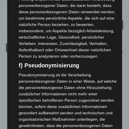
27
°
25
°
26
°
30
°
34
°
personenbezogener Daten, die darin besteht, dass
diese personenbezogenen Daten verwendet werden,
um bestimmte persönliche Aspekte, die sich auf eine
natürliche Person beziehen, zu bewerten,
insbesondere, um Aspekte bezüglich Arbeitsleistung,
wirtschaftlicher Lage, Gesundheit, persönlicher
Vorlieben, Interessen, Zuverlässigkeit, Verhalten,
Aktuelle Beiträge
Aufenthaltsort oder Ortswechsel dieser natürlichen
Person zu analysieren oder vorherzusagen.
M’era Luna 2026: 25.000 Fans feiern in Hildesheim
f) Pseudonymisierung
10. August 2026
Pseudonymisierung ist die Verarbeitung
Kunst trifft Weingenuss: Barbara-Susann Mehring zeigt ihre
personenbezogener Daten in einer Weise, auf welche
Werke im Jacques’ Wein-Depot Isernhagen
die personenbezogenen Daten ohne Hinzuziehung
8. August 2026
zusätzlicher Informationen nicht mehr einer
spezifischen betroffenen Person zugeordnet werden
A2: Zweite Turbobaustelle startet zwischen Hannover-West
können, sofern diese zusätzlichen Informationen
und Bothfeld
gesondert aufbewahrt werden und technischen und
8. August 2026
organisatorischen Maßnahmen unterliegen, die
gewährleisten, dass die personenbezogenen Daten
Niedersachsen: Feuerwehrkräfte kehren nach