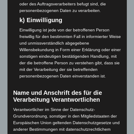
oder des Auftragsverarbeiters befugt sind, die
Juni 2026
(139)
personenbezogenen Daten zu verarbeiten.
Mai 2026
(99)
k) Einwilligung
April 2026
(99)
Einwilligung ist jede von der betroffenen Person
März 2026
(115)
freiwillig für den bestimmten Fall in informierter Weise
Februar 2026
(109)
und unmissverständlich abgegebene
Willensbekundung in Form einer Erklärung oder einer
Januar 2026
(122)
sonstigen eindeutigen bestätigenden Handlung, mit
Dezember 2025
(103)
der die betroffene Person zu verstehen gibt, dass sie
November 2025
(114)
mit der Verarbeitung der sie betreffenden
personenbezogenen Daten einverstanden ist.
Oktober 2025
(112)
September 2025
(93)
Name und Anschrift des für die
August 2025
(90)
Verarbeitung Verantwortlichen
Juli 2025
(90)
Verantwortlicher im Sinne der Datenschutz-
Juni 2025
(103)
Grundverordnung, sonstiger in den Mitgliedstaaten der
Mai 2025
(112)
Europäischen Union geltenden Datenschutzgesetze und
anderer Bestimmungen mit datenschutzrechtlichem
April 2025
(88)