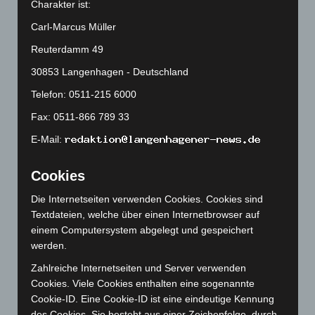
Charakter ist:
März 2025
(111)
Carl-Marcus Müller
Februar 2025
(96)
Reuterdamm 49
Januar 2025
(88)
30853 Langenhagen - Deutschland
Dezember 2024
(89)
Telefon: 0511-215 6000
November 2024
(94)
Fax: 0511-866 789 33
Oktober 2024
(93)
E-Mail:
September 2024
(112)
August 2024
(107)
Cookies
Juli 2024
(89)
Die Internetseiten verwenden Cookies. Cookies sind
Juni 2024
(107)
Textdateien, welche über einen Internetbrowser auf
Mai 2024
(149)
einem Computersystem abgelegt und gespeichert
werden.
April 2024
(102)
März 2024
(103)
Zahlreiche Internetseiten und Server verwenden
Cookies. Viele Cookies enthalten eine sogenannte
Februar 2024
(103)
Cookie-ID. Eine Cookie-ID ist eine eindeutige Kennung
Januar 2024
(111)
des Cookies. Sie besteht aus einer Zeichenfolge, durch