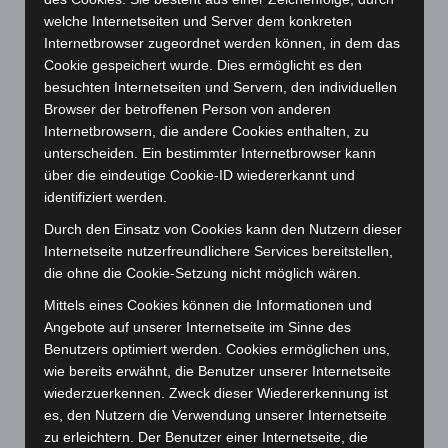
welche Internetseiten und Server dem konkreten
Dezember 2023
(130)
Internetbrowser zugeordnet werden können, in dem das
November 2023
(130)
Cookie gespeichert wurde. Dies ermöglicht es den
Oktober 2023
(114)
besuchten Internetseiten und Servern, den individuellen
Browser der betroffenen Person von anderen
September 2023
(133)
Internetbrowsern, die andere Cookies enthalten, zu
August 2023
(134)
unterscheiden. Ein bestimmter Internetbrowser kann
Juli 2023
(118)
über die eindeutige Cookie-ID wiedererkannt und
identifiziert werden.
Juni 2023
(142)
Durch den Einsatz von Cookies kann den Nutzern dieser
Mai 2023
(139)
Internetseite nutzerfreundlichere Services bereitstellen,
April 2023
(155)
die ohne die Cookie-Setzung nicht möglich wären.
März 2023
(174)
Mittels eines Cookies können die Informationen und
Februar 2023
(154)
Angebote auf unserer Internetseite im Sinne des
Benutzers optimiert werden. Cookies ermöglichen uns,
Januar 2023
(140)
wie bereits erwähnt, die Benutzer unserer Internetseite
Dezember 2022
(130)
wiederzuerkennen. Zweck dieser Wiedererkennung ist
November 2022
(167)
es, den Nutzern die Verwendung unserer Internetseite
zu erleichtern. Der Benutzer einer Internetseite, die
Oktober 2022
(166)