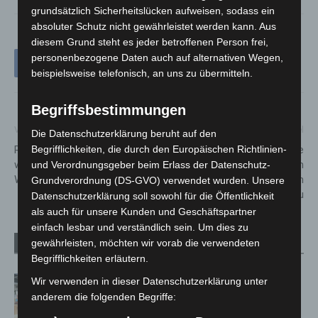
grundsätzlich Sicherheitslücken aufweisen, sodass ein
absoluter Schutz nicht gewährleistet werden kann. Aus
diesem Grund steht es jeder betroffenen Person frei,
personenbezogene Daten auch auf alternativen Wegen,
beispielsweise telefonisch, an uns zu übermitteln.
Begriffsbestimmungen
Vorheriger Artikel
Nächster Artikel
Die Datenschutzerklärung beruht auf den
Region Hannover lädt zum
Lagebild „Organisierte
Begrifflichkeiten, die durch den Europäischen Richtlinien-
weihnachtlichen
Kriminalität in Niedersachsen
und Verordnungsgeber beim Erlass der Datenschutz-
Wintervergnügen ein
2022″: Zahl der Verfahren
Grundverordnung (DS-GVO) verwendet wurden. Unsere
weiter auf hohem Niveau
Datenschutzerklärung soll sowohl für die Öffentlichkeit
als auch für unsere Kunden und Geschäftspartner
einfach lesbar und verständlich sein. Um dies zu
gewährleisten, möchten wir vorab die verwendeten
Verwandte Artikel
Mehr vom Autor
Begrifflichkeiten erläutern.
Kunst trifft Weingenuss: Barbara-
Wir verwenden in dieser Datenschutzerklärung unter
Susann Mehring zeigt ihre Werke im
anderem die folgenden Begriffe:
Jacques’ Wein-Depot Isernhagen