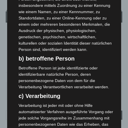
insbesondere mittels Zuordnung zu einer Kennung
wie einem Namen, zu einer Kennnummer, zu
Wetter
Standortdaten, zu einer Online-Kennung oder zu
einem oder mehreren besonderen Merkmalen, die
Ausdruck der physischen, physiologischen,
LANGENHAGEN
genetischen, psychischen, wirtschaftlichen,
Klarer Himmel
kulturellen oder sozialen Identität dieser natürlichen
°
21.6
Person sind, identifiziert werden kann.
°
C
20.9
b) betroffene Person
°
20.5
Betroffene Person ist jede identifizierte oder
identifizierbare natürliche Person, deren
51%
1.8m/s
2%
personenbezogene Daten von dem für die
Verarbeitung Verantwortlichen verarbeitet werden.
SA.
SO.
MO.
DI.
MI.
21
°
34
°
29
°
23
°
26
°
c) Verarbeitung
Verarbeitung ist jeder mit oder ohne Hilfe
automatisierter Verfahren ausgeführte Vorgang oder
jede solche Vorgangsreihe im Zusammenhang mit
personenbezogenen Daten wie das Erheben, das