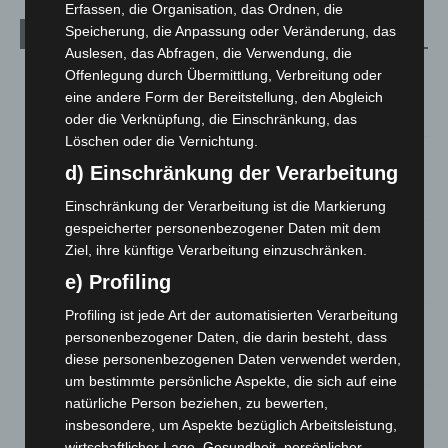
Erfassen, die Organisation, das Ordnen, die
Speicherung, die Anpassung oder Veränderung, das
Aktuelle Beiträge
Auslesen, das Abfragen, die Verwendung, die
Kunst trifft Weingenuss: Barbara-Susann Mehring zeigt ihre
Offenlegung durch Übermittlung, Verbreitung oder
Werke im Jacques’ Wein-Depot Isernhagen
eine andere Form der Bereitstellung, den Abgleich
8. August 2026
oder die Verknüpfung, die Einschränkung, das
Löschen oder die Vernichtung.
A2: Zweite Turbobaustelle startet zwischen Hannover-West
d) Einschränkung der Verarbeitung
und Bothfeld
8. August 2026
Einschränkung der Verarbeitung ist die Markierung
gespeicherter personenbezogener Daten mit dem
Niedersachsen: Feuerwehrkräfte kehren nach
Ziel, ihre künftige Verarbeitung einzuschränken.
Waldbrandeinsatz aus Spanien zurück
e) Profiling
7. August 2026
Profiling ist jede Art der automatisierten Verarbeitung
Hannover: Erste Tigermücken-Population in Niedersachsen
personenbezogener Daten, die darin besteht, dass
entdeckt
diese personenbezogenen Daten verwendet werden,
7. August 2026
um bestimmte persönliche Aspekte, die sich auf eine
natürliche Person beziehen, zu bewerten,
Brand im „Haus der Begegnung“ in Neuwarmbüchen schnell
eingedämmt
insbesondere, um Aspekte bezüglich Arbeitsleistung,
wirtschaftlicher Lage, Gesundheit, persönlicher
6. August 2026