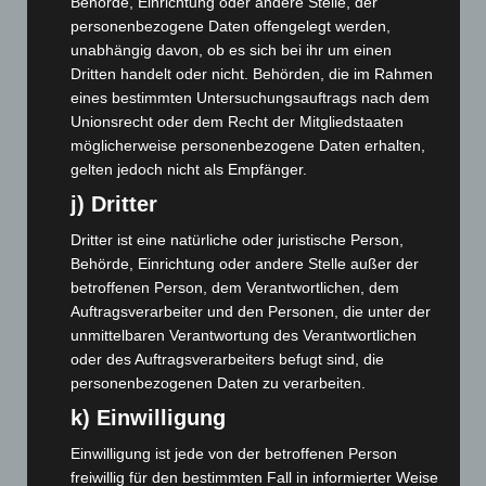
Behörde, Einrichtung oder andere Stelle, der
Februar 2026
(109)
personenbezogene Daten offengelegt werden,
Januar 2026
(122)
unabhängig davon, ob es sich bei ihr um einen
Dezember 2025
(103)
Dritten handelt oder nicht. Behörden, die im Rahmen
eines bestimmten Untersuchungsauftrags nach dem
November 2025
(114)
Unionsrecht oder dem Recht der Mitgliedstaaten
Oktober 2025
(112)
möglicherweise personenbezogene Daten erhalten,
September 2025
(93)
gelten jedoch nicht als Empfänger.
j) Dritter
August 2025
(90)
Juli 2025
(90)
Dritter ist eine natürliche oder juristische Person,
Behörde, Einrichtung oder andere Stelle außer der
Juni 2025
(103)
betroffenen Person, dem Verantwortlichen, dem
Mai 2025
(112)
Auftragsverarbeiter und den Personen, die unter der
April 2025
(88)
unmittelbaren Verantwortung des Verantwortlichen
oder des Auftragsverarbeiters befugt sind, die
März 2025
(111)
personenbezogenen Daten zu verarbeiten.
Februar 2025
(96)
k) Einwilligung
Januar 2025
(88)
Einwilligung ist jede von der betroffenen Person
Dezember 2024
(89)
freiwillig für den bestimmten Fall in informierter Weise