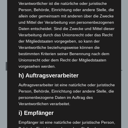
Verantwortlicher ist die natürliche oder juristische
Leserbriefe
1
Person, Behörde, Einrichtung oder andere Stelle, die
allein oder gemeinsam mit anderen über die Zwecke
Menschen
2
und Mittel der Verarbeitung von personenbezogenen
Über uns
1
Daten entscheidet. Sind die Zwecke und Mittel dieser
Veranstaltungen
1.888
Verarbeitung durch das Unionsrecht oder das Recht
der Mitgliedstaaten vorgegeben, so kann der
Welt
1.271
Verantwortliche beziehungsweise können die
bestimmten Kriterien seiner Benennung nach dem
Unionsrecht oder dem Recht der Mitgliedstaaten
vorgesehen werden.
Archiv
h) Auftragsverarbeiter
August 2026
(14)
Auftragsverarbeiter ist eine natürliche oder juristische
Juli 2026
(73)
Person, Behörde, Einrichtung oder andere Stelle, die
Juni 2026
(139)
personenbezogene Daten im Auftrag des
Verantwortlichen verarbeitet.
Mai 2026
(99)
i) Empfänger
April 2026
(99)
März 2026
(115)
Empfänger ist eine natürliche oder juristische Person,