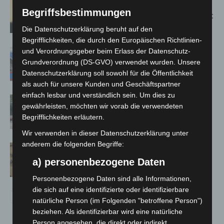
Hannover: Erste Tigermücken-
Begriffsbestimmungen
Population in Niedersachsen entdeckt
Die Datenschutzerklärung beruht auf den
Begrifflichkeiten, die durch den Europäischen Richtlinien-
Mann läuft mit Hockeyschläger über
und Verordnungsgeber beim Erlass der Datenschutz-
Grundverordnung (DS-GVO) verwendet wurden. Unsere
A7 – Polizei sucht Zeugen
Datenschutzerklärung soll sowohl für die Öffentlichkeit
als auch für unsere Kunden und Geschäftspartner
einfach lesbar und verständlich sein. Um dies zu
Gasleitung bei McDonald’s-Umbau in
gewährleisten, möchten wir vorab die verwendeten
Langenhagen beschädigt
Begrifflichkeiten erläutern.
Wir verwenden in dieser Datenschutzerklärung unter
anderem die folgenden Begriffe:
Hannover Klassik Open Air 2026:
Französische Oper im Maschpark
a) personenbezogene Daten
Personenbezogene Daten sind alle Informationen,
die sich auf eine identifizierte oder identifizierbare
natürliche Person (im Folgenden "betroffene Person")
beziehen. Als identifizierbar wird eine natürliche
Person angesehen, die direkt oder indirekt,