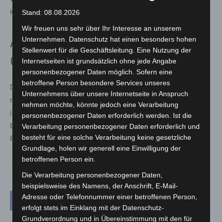
kombinieren und finanzieren lassen.
Stand: 08.08.2026
Wir freuen uns sehr über Ihr Interesse an unserem
Austausch und Information im
Unternehmen. Datenschutz hat einen besonders hohen
Stellenwert für die Geschäftsleitung. Eine Nutzung der
City Center
Internetseiten ist grundsätzlich ohne jede Angabe
personenbezogener Daten möglich. Sofern eine
betroffene Person besondere Services unseres
Die Veranstaltung richtet sich an alle, die sich über
Unternehmens über unsere Internetseite in Anspruch
moderne Energielösungen und Sanierungsmöglichkeiten
nehmen möchte, könnte jedoch eine Verarbeitung
informieren möchten. Das City Center Langenhagen
personenbezogener Daten erforderlich werden. Ist die
bietet dafür einen zentralen und leicht erreichbaren
Verarbeitung personenbezogener Daten erforderlich und
besteht für eine solche Verarbeitung keine gesetzliche
Rahmen zum Informieren, Nachfragen und Austauschen.
Grundlage, holen wir generell eine Einwilligung der
betroffenen Person ein.
Die Verarbeitung personenbezogener Daten,
beispielsweise des Namens, der Anschrift, E-Mail-
Adresse oder Telefonnummer einer betroffenen Person,
erfolgt stets im Einklang mit der Datenschutz-
Grundverordnung und in Übereinstimmung mit den für