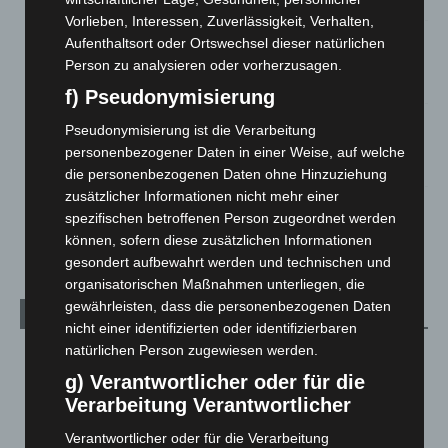
Vorlieben, Interessen, Zuverlässigkeit, Verhalten,
Region Hannover: 21 neue Notfallsanitäter starten beim
Aufenthaltsort oder Ortswechsel dieser natürlichen
Roten Kreuz
Person zu analysieren oder vorherzusagen.
5. August 2026
f) Pseudonymisierung
Mann läuft mit Hockeyschläger über A7 – Polizei sucht
Pseudonymisierung ist die Verarbeitung
Zeugen
personenbezogener Daten in einer Weise, auf welche
5. August 2026
die personenbezogenen Daten ohne Hinzuziehung
zusätzlicher Informationen nicht mehr einer
Celle: Mensch stirbt bei Bagger-Unfall auf Baustelle
spezifischen betroffenen Person zugeordnet werden
5. August 2026
können, sofern diese zusätzlichen Informationen
gesondert aufbewahrt werden und technischen und
organisatorischen Maßnahmen unterliegen, die
gewährleisten, dass die personenbezogenen Daten
Kategorien
nicht einer identifizierten oder identifizierbaren
natürlichen Person zugewiesen werden.
Blaulicht
2.799
g) Verantwortlicher oder für die
Corona-News
712
Verarbeitung Verantwortlicher
Hannover und Region
5.039
Verantwortlicher oder für die Verarbeitung
Langenhagen und Ortsteile
3.252