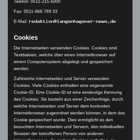
Telefon: 0511-215 6000
August 2023
(134)
Fax: 0511-866 789 33
Juli 2023
(118)
E-Mail:
Juni 2023
(142)
Mai 2023
(139)
Cookies
April 2023
(155)
Die Internetseiten verwenden Cookies. Cookies sind
März 2023
(174)
Textdateien, welche über einen Internetbrowser auf
Februar 2023
(154)
einem Computersystem abgelegt und gespeichert
werden.
Januar 2023
(140)
Dezember 2022
(130)
Zahlreiche Internetseiten und Server verwenden
Cookies. Viele Cookies enthalten eine sogenannte
November 2022
(167)
Cookie-ID. Eine Cookie-ID ist eine eindeutige Kennung
Oktober 2022
(166)
des Cookies. Sie besteht aus einer Zeichenfolge, durch
welche Internetseiten und Server dem konkreten
September 2022
(205)
Internetbrowser zugeordnet werden können, in dem das
August 2022
(166)
Cookie gespeichert wurde. Dies ermöglicht es den
Juli 2022
(133)
besuchten Internetseiten und Servern, den individuellen
Browser der betroffenen Person von anderen
Juni 2022
(167)