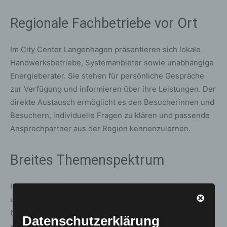
Regionale Fachbetriebe vor Ort
Im City Center Langenhagen präsentieren sich lokale
Handwerksbetriebe, Systemanbieter sowie unabhängige
Energieberater. Sie stehen für persönliche Gespräche
zur Verfügung und informieren über ihre Leistungen. Der
direkte Austausch ermöglicht es den Besucherinnen und
Besuchern, individuelle Fragen zu klären und passende
Ansprechpartner aus der Region kennenzulernen.
Breites Themenspektrum
Inhaltlich reicht das Angebot von Dämmung, Sanierung
und Renovierung über Wärmepumpen und Solarenergie
bis hin zu aktuellen Förderprogrammen. Vorgestellt wird,
Datenschutzerklärung
wie sich energetische Maßnahmen sinnvoll planen,