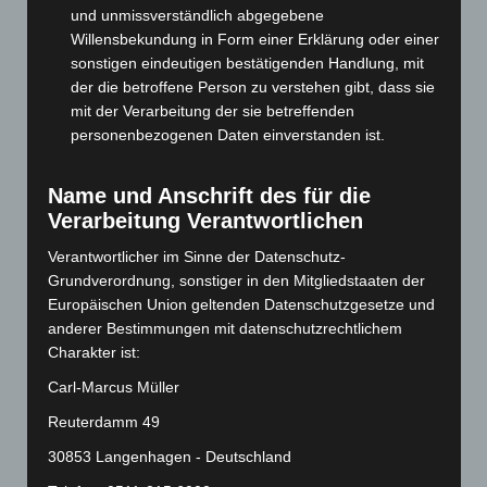
November 2024
(94)
und unmissverständlich abgegebene
Willensbekundung in Form einer Erklärung oder einer
Oktober 2024
(93)
sonstigen eindeutigen bestätigenden Handlung, mit
September 2024
(112)
der die betroffene Person zu verstehen gibt, dass sie
August 2024
(107)
mit der Verarbeitung der sie betreffenden
personenbezogenen Daten einverstanden ist.
Juli 2024
(89)
Juni 2024
(107)
Name und Anschrift des für die
Mai 2024
(149)
Verarbeitung Verantwortlichen
April 2024
(102)
Verantwortlicher im Sinne der Datenschutz-
März 2024
(103)
Grundverordnung, sonstiger in den Mitgliedstaaten der
Februar 2024
(103)
Europäischen Union geltenden Datenschutzgesetze und
anderer Bestimmungen mit datenschutzrechtlichem
Januar 2024
(111)
Charakter ist:
Dezember 2023
(130)
Carl-Marcus Müller
November 2023
(130)
Reuterdamm 49
Oktober 2023
(114)
30853 Langenhagen - Deutschland
September 2023
(133)