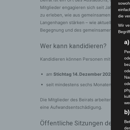
sowohl
Mitglieder engagieren sich seit Jahren mit
einfac
zu erleben, wie aus gemeinsamen Ideen kon
die ve
Langenhagen stärken – wie aktuell unsere Ini
Wir ve
Begegnung und des gemeinsamen Gestalte
Begrif
a
Wer kann kandidieren?
Per
ode
Kandidieren können Personen mit Migration
bez
ode
am
Stichtag 14. Dezember 2026
mindest
Na
od
seit mindestens sechs Monaten ihren H
phy
kul
Die Mitglieder des Beirats arbeiten ehrenam
we
eine Aufwandsentschädigung.
b)
Bet
Öffentliche Sitzungen des Beir
de