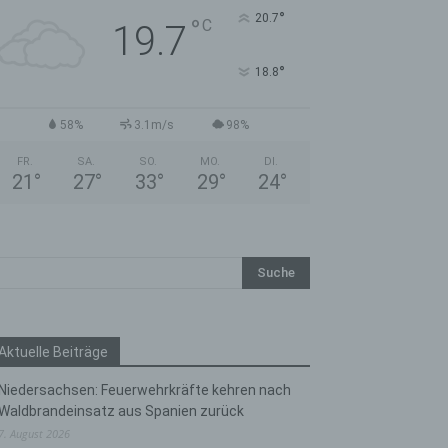
°
20.7
°
C
19.7
°
18.8
58%
3.1m/s
98%
FR.
SA.
SO.
MO.
DI.
21
°
27
°
33
°
29
°
24
°
Aktuelle Beiträge
Niedersachsen: Feuerwehrkräfte kehren nach
Waldbrandeinsatz aus Spanien zurück
7. August 2026