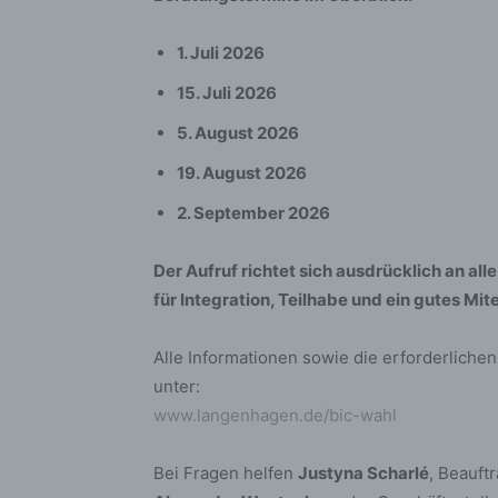
bez
wir
1. Juli 2026
Zuv
Pe
15. Juli 2026
f
5. August 2026
Ps
19. August 2026
We
zus
2. September 2026
zu
au
Der Aufruf richtet sich ausdrücklich an a
unt
ide
für Integration, Teilhabe und ein gutes M
g)
Ve
Alle Informationen sowie die erforderlich
unter:
Ver
www.langenhagen.de/bic-wahl
ode
ge
pe
Bei Fragen helfen
Justyna Scharlé
, Beauft
Ver