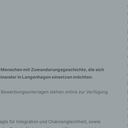
iehen, zu bewerten, insbesondere, um Aspekte bezüglich Arbeitsleistu
tschaftlicher Lage, Gesundheit, persönlicher Vorlieben, Interessen,
erlässigkeit, Verhalten, Aufenthaltsort oder Ortswechsel dieser natürli
rson zu analysieren oder vorherzusagen.
) Pseudonymisierung
eudonymisierung ist die Verarbeitung personenbezogener Daten in ein
ise, auf welche die personenbezogenen Daten ohne Hinzuziehung
ätzlicher Informationen nicht mehr einer spezifischen betroffenen Per
geordnet werden können, sofern diese zusätzlichen Informationen ges
fbewahrt werden und technischen und organisatorischen Maßnahmen
lle Menschen mit Zuwanderungsgeschichte, die sich
erliegen, die gewährleisten, dass die personenbezogenen Daten nicht 
ntifizierten oder identifizierbaren natürlichen Person zugewiesen werde
iteinander in Langenhagen einsetzen möchten.
 Verantwortlicher oder für die Verarbeitung
rantwortlicher
en Bewerbungsunterlagen stehen online zur Verfügung
antwortlicher oder für die Verarbeitung Verantwortlicher ist die natürlic
r juristische Person, Behörde, Einrichtung oder andere Stelle, die allei
meinsam mit anderen über die Zwecke und Mittel der Verarbeitung von
rsonenbezogenen Daten entscheidet. Sind die Zwecke und Mittel diese
ragte für Integration und Chancengleichheit, sowie
arbeitung durch das Unionsrecht oder das Recht der Mitgliedstaaten