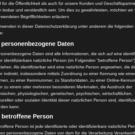
 für die Öffentlichkeit als auch für unsere Kunden und Geschäftspartne
 Herzblut für andere Menschen. Besonders schön ist es
h lesbar und verständlich sein. Um dies zu gewährleisten, möchten wir
krete Projekte entstehen, die das Miteinander in
rwendeten Begrifflichkeiten erläutern.
tiative für einen Interkulturellen Garten als Ort der
rwenden in dieser Datenschutzerklärung unter anderem die folgenden
ns.“
fe:
) personenbezogene Daten
sonenbezogene Daten sind alle Informationen, die sich auf eine identifi
r identifizierbare natürliche Person (im Folgenden "betroffene Person"
shintergrund, die
iehen. Als identifizierbar wird eine natürliche Person angesehen, die di
r indirekt, insbesondere mittels Zuordnung zu einer Kennung wie ein
ens 18 Jahre alt sind und
men, zu einer Kennnummer, zu Standortdaten, zu einer Online-Kennu
er zu einem oder mehreren besonderen Merkmalen, die Ausdruck der
auptwohnsitz in Langenhagen haben.
sischen, physiologischen, genetischen, psychischen, wirtschaftlichen,
turellen oder sozialen Identität dieser natürlichen Person sind, identifizi
tlich und erhalten für die Teilnahme an Sitzungen
rden kann.
 betroffene Person
roffene Person ist jede identifizierte oder identifizierbare natürliche Pe
ats
ren personenbezogene Daten von dem für die Verarbeitung Verantwort