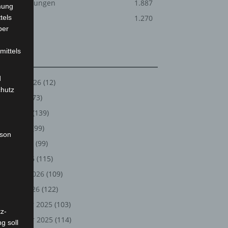
Veranstaltungen
1.887
mung
tels
Welt
1.270
ber
mittels
Archiv
d
August 2026
(12)
chutz
Juli 2026
(73)
Juni 2026
(139)
Mai 2026
(99)
rson
April 2026
(99)
März 2026
(115)
Februar 2026
(109)
Januar 2026
(122)
Dezember 2025
(103)
z-
November 2025
(114)
g soll