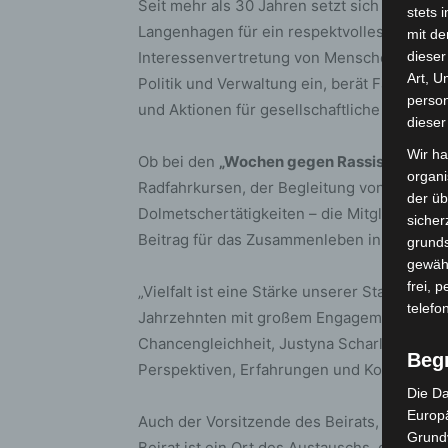
Seit mehr als 30 Jahren setzt sich der Beir
stets 
Langenhagen für ein respektvolles, vielfäl
mit de
Interessenvertretung von Menschen mit Mig
dieser
Art, U
Politik und Verwaltung ein, berät Fachauss
person
und Aktionen für gesellschaftliche Teilhab
dieser
Wir ha
Ob bei den
„Wochen gegen Rassismus“
, d
organ
Radfahrkursen, der Begleitung von geflüc
der üb
Dolmetschertätigkeiten – die Mitglieder des
sicher
Beitrag für das Zusammenleben in der Stadt
grunds
gewähr
frei, 
„Vielfalt ist eine Stärke unserer Stadt. Der 
telefo
Jahrzehnten mit großem Engagement und viel
Chancengleichheit, Justyna Scharlé. „Jetz
Beg
Perspektiven, Erfahrungen und Kompetenze
Die Da
Europä
Auch der Vorsitzende des Beirats, Erwin Ede
Grund
Beirat ist ein Ort des Austauschs, des Zu