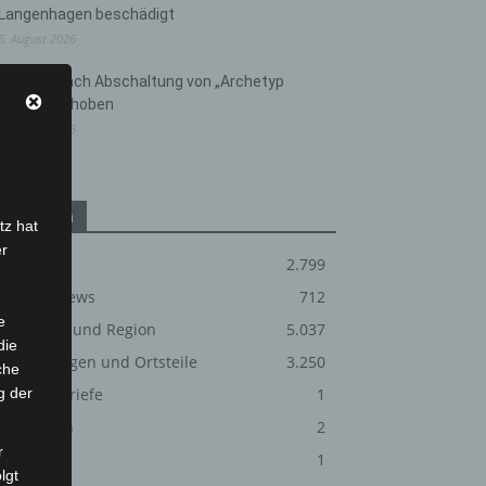
Langenhagen beschädigt
5. August 2026
Anklage nach Abschaltung von „Archetyp
Market“ erhoben
3. August 2026
Kategorien
tz hat
er
Blaulicht
2.799
Corona-News
712
e
Hannover und Region
5.037
die
Langenhagen und Ortsteile
3.250
che
g der
Leserbriefe
1
Menschen
2
r
Über uns
1
lgt