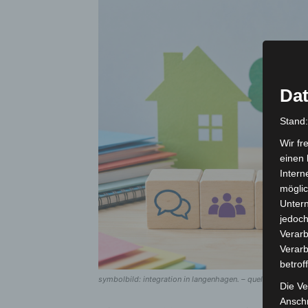
Dat
Stand
Wir fr
einen 
Intern
möglic
Unter
jedoch
Verarb
Verarb
betrof
symbolbild: integration in langenhagen. – quelle: ki generie
Die Ve
Anschr