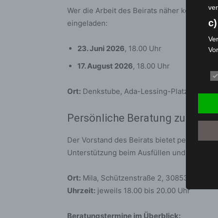
ver
Wer die Arbeit des Beirats näher kennenler
c)
eingeladen:
Ver
23. Juni 2026
, 18.00 Uhr
Vo
pe
17. August 2026
, 18.00 Uhr
da
das
Ort:
Denkstube, Ada-Lessing-Platz 4, 308
ode
die
Persönliche Beratung zur Bew
d
Ein
Der Vorstand des Beirats bietet persönlic
per
Unterstützung beim Ausfüllen und Einreic
ei
e)
Ort:
Mila, Schützenstraße 2, 30853 Langen
Pro
Uhrzeit:
jeweils 18.00 bis 20.00 Uhr
Da
wer
Beratungstermine im Überblick: