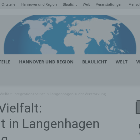
Ortsteile
Hannover und Region
Blaulicht
Welt
Veranstaltungen
Mensc
EILE
HANNOVER UND REGION
BLAULICHT
WELT
V
ielfalt: Integrationsbeirat in Langenhagen sucht Verstärkung
ielfalt:
at in Langenhagen
ng