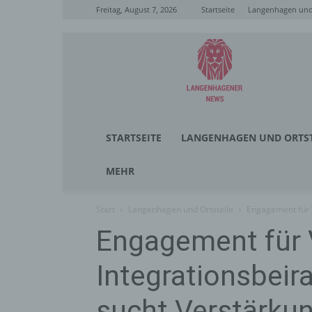
Freitag, August 7, 2026
Startseite
Langenhagen und 
Langenhagener
News
STARTSEITE
LANGENHAGEN UND ORTST
MEHR
Start
Langenhagen und Ortsteile
Engagement für V
Engagement für V
Integrationsbeir
sucht Verstärku