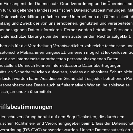
at für Integration und Chancengleichheit der Stadt
im Einklang mit der Datenschutz-Grundverordnung und in Übereinstim
tiges und solidarisches Zusammenleben ein. Als
n für uns geltenden landesspezifischen Datenschutzbestimmungen. Mit
rationshintergrund bringt er Themen und Anliegen in
 Datenschutzerklärung möchte unser Unternehmen die Öffentlichkeit ü
mfang und Zweck der von uns erhobenen, genutzten und verarbeiteten
chüsse und engagiert sich mit zahlreichen Projekten
enbezogenen Daten informieren. Ferner werden betroffene Personen 
e und Chancengleichheit.
 Datenschutzerklärung über die ihnen zustehenden Rechte aufgeklärt.
ben als für die Verarbeitung Verantwortlicher zahlreiche technische un
er Interkulturellen Woche, Schulprojekten,
isatorische Maßnahmen umgesetzt, um einen möglichst lückenlosen S
hteten Menschen oder durch ehrenamtliche
er diese Internetseite verarbeiteten personenbezogenen Daten
 Beirats leisten seit vielen Jahren einen wichtigen
zustellen. Dennoch können Internetbasierte Datenübertragungen
gesellschaft.
ätzlich Sicherheitslücken aufweisen, sodass ein absoluter Schutz nicht
leistet werden kann. Aus diesem Grund steht es jeder betroffenen Pe
personenbezogene Daten auch auf alternativen Wegen, beispielsweise
Beirat lebt dieses Miteinander seit über drei
nisch, an uns zu übermitteln.
en Ideen“, betont die Beauftragte für Integration und
t werden erneut Menschen gesucht, die ihre
riffsbestimmungen
n in den nächsten fünf Jahren einbringen möchten.“
tenschutzerklärung beruht auf den Begrifflichkeiten, die durch den
ischen Richtlinien- und Verordnungsgeber beim Erlass der Datenschut
r, freut sich auf neue engagierte Mitglieder: „Der
verordnung (DS-GVO) verwendet wurden. Unsere Datenschutzerklärun
hörens und des gemeinsamen Handelns. Viele unserer