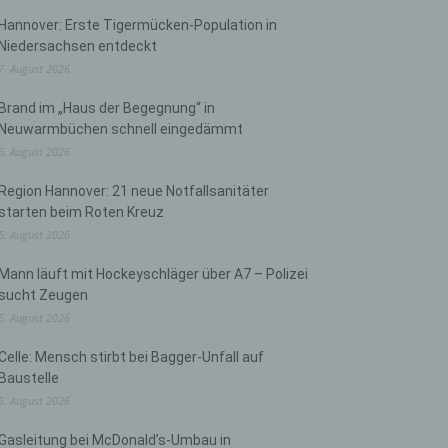
Hannover: Erste Tigermücken-Population in
Niedersachsen entdeckt
7. August 2026
Brand im „Haus der Begegnung“ in
Neuwarmbüchen schnell eingedämmt
6. August 2026
Region Hannover: 21 neue Notfallsanitäter
starten beim Roten Kreuz
5. August 2026
Mann läuft mit Hockeyschläger über A7 – Polizei
sucht Zeugen
5. August 2026
Celle: Mensch stirbt bei Bagger-Unfall auf
Baustelle
5. August 2026
Gasleitung bei McDonald’s-Umbau in