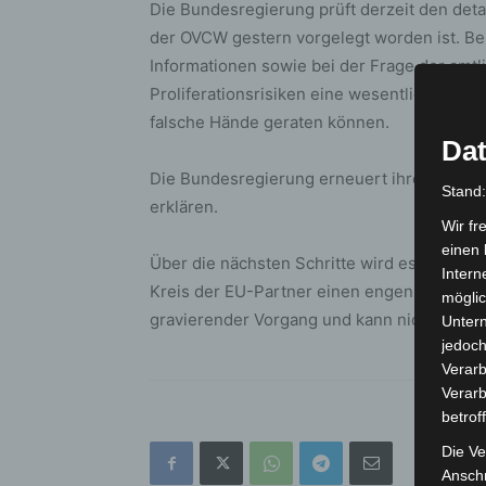
Die Bundesregierung prüft derzeit den detai
der OVCW gestern vorgelegt worden ist. Be
Informationen sowie bei der Frage der amtl
Proliferationsrisiken eine wesentliche Roll
falsche Hände geraten können.
Dat
Die Bundesregierung erneuert ihre Aufford
Stand
erklären.
Wir fr
einen 
Über die nächsten Schritte wird es in de
Intern
Kreis der EU-Partner einen engen Austausc
möglic
gravierender Vorgang und kann nicht ohne
Unter
jedoch
Verarb
Verarb
betrof
Die Ve
Anschr