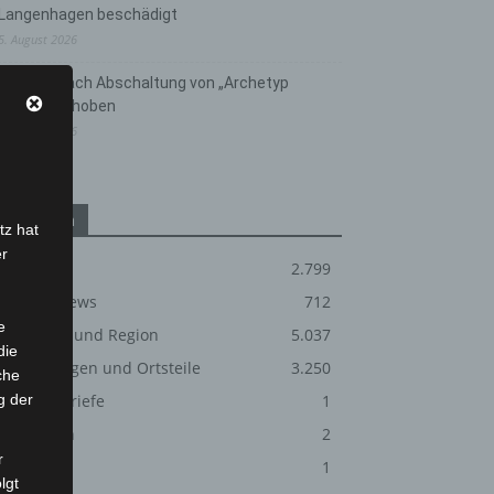
Langenhagen beschädigt
5. August 2026
Anklage nach Abschaltung von „Archetyp
Market“ erhoben
3. August 2026
Kategorien
tz hat
er
Blaulicht
2.799
Corona-News
712
e
Hannover und Region
5.037
die
Langenhagen und Ortsteile
3.250
che
g der
Leserbriefe
1
Menschen
2
r
Über uns
1
lgt