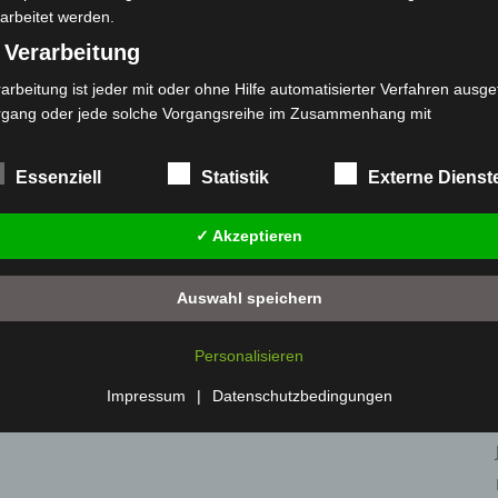
arbeitet werden.
 Verarbeitung
arbeitung ist jeder mit oder ohne Hilfe automatisierter Verfahren ausge
rgang oder jede solche Vorgangsreihe im Zusammenhang mit
rsonenbezogenen Daten wie das Erheben, das Erfassen, die Organisat
s Ordnen, die Speicherung, die Anpassung oder Veränderung, das Aus
Essenziell
Statistik
Externe Dienst
 Abfragen, die Verwendung, die Offenlegung durch Übermittlung, Verb
r eine andere Form der Bereitstellung, den Abgleich oder die Verknüp
✓ Akzeptieren
 Einschränkung, das Löschen oder die Vernichtung.
) Einschränkung der Verarbeitung
Auswahl speichern
schränkung der Verarbeitung ist die Markierung gespeicherter
sonenbezogener Daten mit dem Ziel, ihre künftige Verarbeitung
Personalisieren
nzuschränken.
 Profiling
Impressum
|
Datenschutzbedingungen
filing ist jede Art der automatisierten Verarbeitung personenbezogener
ten, die darin besteht, dass diese personenbezogenen Daten verwend
den, um bestimmte persönliche Aspekte, die sich auf eine natürliche 