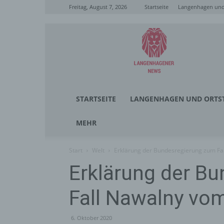
Freitag, August 7, 2026
Startseite
Langenhagen und 
Langenhagener
News
STARTSEITE
LANGENHAGEN UND ORTST
MEHR
Start
Welt
Erklärung der Bundesregierung zum Fa
Erklärung der B
Fall Nawalny vo
6. Oktober 2020