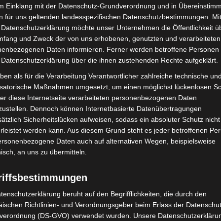
im Einklang mit der Datenschutz-Grundverordnung und in Übereinstim
n für uns geltenden landesspezifischen Datenschutzbestimmungen. Mit
 Datenschutzerklärung möchte unser Unternehmen die Öffentlichkeit ü
Nächster Artikel
mfang und Zweck der von uns erhobenen, genutzten und verarbeiteten
enbezogenen Daten informieren. Ferner werden betroffene Personen 
Eine Smart Bench für den Kaltenweider Platz
 Datenschutzerklärung über die ihnen zustehenden Rechte aufgeklärt.
ben als für die Verarbeitung Verantwortlicher zahlreiche technische un
isatorische Maßnahmen umgesetzt, um einen möglichst lückenlosen S
er diese Internetseite verarbeiteten personenbezogenen Daten
zustellen. Dennoch können Internetbasierte Datenübertragungen
ätzlich Sicherheitslücken aufweisen, sodass ein absoluter Schutz nicht
leistet werden kann. Aus diesem Grund steht es jeder betroffenen Pe
personenbezogene Daten auch auf alternativen Wegen, beispielsweise
nisch, an uns zu übermitteln.
riffsbestimmungen
ch Abschaltung von
Hannover: Polizei stoppt 166
tenschutzerklärung beruht auf den Begrifflichkeiten, die durch den
Market“ erhoben
Trunkenheitsfahrten bei
ischen Richtlinien- und Verordnungsgeber beim Erlass der Datenschut
Großkontrolle
verordnung (DS-GVO) verwendet wurden. Unsere Datenschutzerklärun