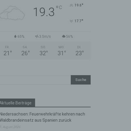
°
19.6
°
C
19.3
°
17.7
65%
3.5m/s
56%
FR.
SA.
SO.
MO.
DI.
21
°
26
°
32
°
31
°
23
°
Aktuelle Beiträge
Niedersachsen: Feuerwehrkräfte kehren nach
Waldbrandeinsatz aus Spanien zurück
7. August 2026