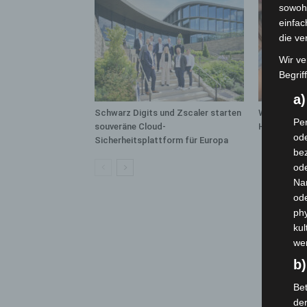
sowohl
einfac
die ve
Wir ve
Begrif
a
Schwarz Digits und Zscaler starten
Warn-App: 
Per
souveräne Cloud-
Handy-Warnu
ode
Sicherheitsplattform für Europa
bez
ode
Na
od
phy
kul
we
b)
Bet
de