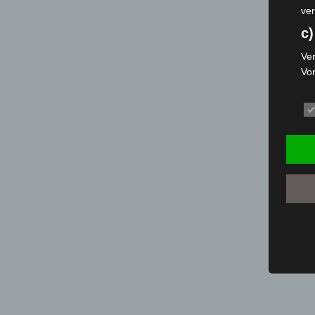
ver
c)
Ver
Vo
pe
da
das
ode
die
d
Ein
per
ei
e)
Pro
Da
wer