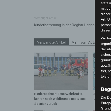
stets 
mit de
dieser
Vorheriger Artikel
Art, U
Kinderbetreuung in der Region Hannover
person
dieser
Wir ha
Verwandte Artikel
Mehr vom Autor
organ
der üb
sicher
grunds
gewähr
frei, 
telefo
Beg
Niedersachsen: Feuerwehrkräfte
Anklage na
Die Da
kehren nach Waldbrandeinsatz aus
„Archetyp 
Europä
Spanien zurück
Grund