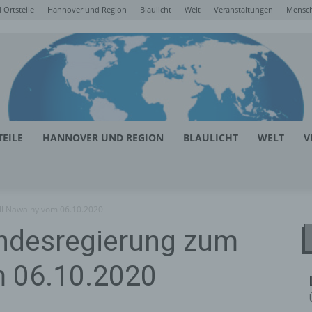
Ortsteile
Hannover und Region
Blaulicht
Welt
Veranstaltungen
Mensc
EILE
HANNOVER UND REGION
BLAULICHT
WELT
V
ll Nawalny vom 06.10.2020
undesregierung zum
m 06.10.2020