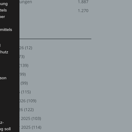
Veranstaltungen
1.887
mung
tels
Welt
1.270
ber
mittels
Archiv
d
August 2026
(12)
chutz
Juli 2026
(73)
Juni 2026
(139)
Mai 2026
(99)
rson
April 2026
(99)
März 2026
(115)
Februar 2026
(109)
Januar 2026
(122)
Dezember 2025
(103)
z-
November 2025
(114)
g soll