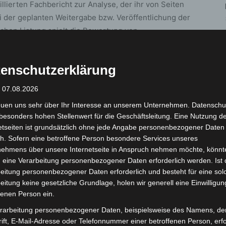
llierten Fachbericht zur Analyse, der ihr von Seiten
i der geplanten Weitergabe bzw. Veröffentlichung der
ichen Listung spielt die Bewertung von
e. Es darf kein Wissen über die gefährliche Substanz in
enschutzerklärung
erung an Russland, sich zu den Geschehnissen zu
: 07.08.2026
euen uns sehr über Ihr Interesse an unserem Unternehmen. Datenschu
besonders hohen Stellenwert für die Geschäftsleitung. Eine Nutzung d
n kommenden Tagen im Exekutivrat der OVCW und im
etseiten ist grundsätzlich ohne jede Angabe personenbezogener Daten
h geben. Jeder Einsatz von Chemiewaffen ist ein
h. Sofern eine betroffene Person besondere Services unseres
 Konsequenzen bleiben.
nehmens über unsere Internetseite in Anspruch nehmen möchte, könnt
 eine Verarbeitung personenbezogener Daten erforderlich werden. Ist 
eitung personenbezogener Daten erforderlich und besteht für eine sol
eitung keine gesetzliche Grundlage, holen wir generell eine Einwilligun
fenen Person ein.
rarbeitung personenbezogener Daten, beispielsweise des Namens, de
ift, E-Mail-Adresse oder Telefonnummer einer betroffenen Person, erfo