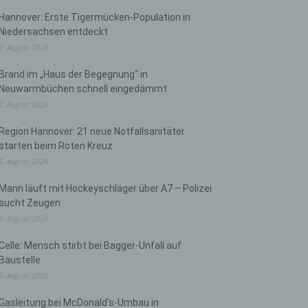
Hannover: Erste Tigermücken-Population in
Niedersachsen entdeckt
7. August 2026
Brand im „Haus der Begegnung“ in
Neuwarmbüchen schnell eingedämmt
6. August 2026
Region Hannover: 21 neue Notfallsanitäter
starten beim Roten Kreuz
5. August 2026
Mann läuft mit Hockeyschläger über A7 – Polizei
sucht Zeugen
5. August 2026
Celle: Mensch stirbt bei Bagger-Unfall auf
Baustelle
5. August 2026
Gasleitung bei McDonald’s-Umbau in