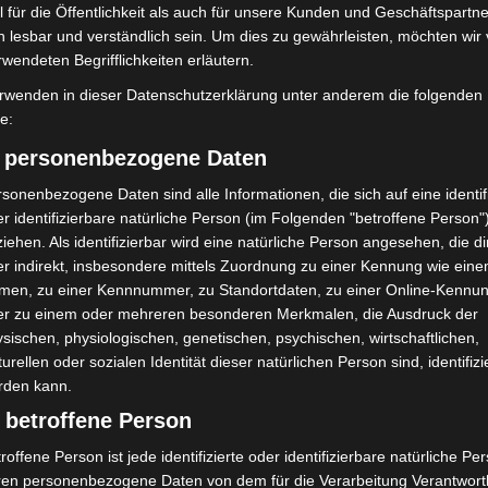
 für die Öffentlichkeit als auch für unsere Kunden und Geschäftspartne
h lesbar und verständlich sein. Um dies zu gewährleisten, möchten wir
rwendeten Begrifflichkeiten erläutern.
rwenden in dieser Datenschutzerklärung unter anderem die folgenden
fe:
) personenbezogene Daten
Jeder Zweite weiß nach
Cyberkriminalität in Niedersachsen
sonenbezogene Daten sind alle Informationen, die sich auf eine identifi
ng nicht, was zu tun ist
bleibt auf hohem Niveau
r identifizierbare natürliche Person (im Folgenden "betroffene Person"
iehen. Als identifizierbar wird eine natürliche Person angesehen, die di
r indirekt, insbesondere mittels Zuordnung zu einer Kennung wie ein
men, zu einer Kennnummer, zu Standortdaten, zu einer Online-Kennu
er zu einem oder mehreren besonderen Merkmalen, die Ausdruck der
sischen, physiologischen, genetischen, psychischen, wirtschaftlichen,
turellen oder sozialen Identität dieser natürlichen Person sind, identifizi
rden kann.
 betroffene Person
roffene Person ist jede identifizierte oder identifizierbare natürliche Pe
ren personenbezogene Daten von dem für die Verarbeitung Verantwort