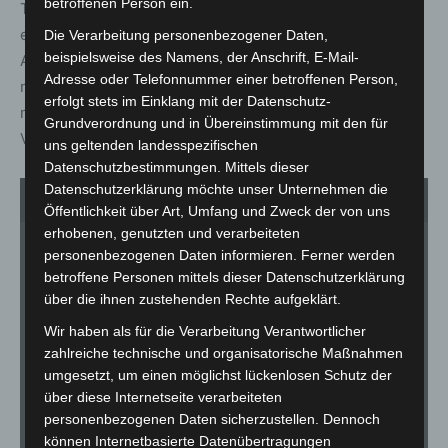
betroffenen Person ein.
Tipp der Tierpflegenden: Wer die jungen Präriehunde
entdecken möchte, sollte nicht zu früh an der
Die Verarbeitung personenbezogener Daten,
beispielsweise des Namens, der Anschrift, E-Mail-
Ausgrabungsstätte in Yukon Bay vorbeischauen. Die
Adresse oder Telefonnummer einer betroffenen Person,
nordamerikanischen Nager verbringen den Morgen
erfolgt stets im Einklang mit der Datenschutz-
meistens noch in ihrem Bau und zeigen sich erst ab dem
Grundverordnung und in Übereinstimmung mit den für
Vormittag.
uns geltenden landesspezifischen
Datenschutzbestimmungen. Mittels dieser
Datenschutzerklärung möchte unser Unternehmen die
1
von 6
Öffentlichkeit über Art, Umfang und Zweck der von uns
erhobenen, genutzten und verarbeiteten
personenbezogenen Daten informieren. Ferner werden
betroffene Personen mittels dieser Datenschutzerklärung
über die ihnen zustehenden Rechte aufgeklärt.
Wir haben als für die Verarbeitung Verantwortlicher
zahlreiche technische und organisatorische Maßnahmen
umgesetzt, um einen möglichst lückenlosen Schutz der
über diese Internetseite verarbeiteten
personenbezogenen Daten sicherzustellen. Dennoch
können Internetbasierte Datenübertragungen