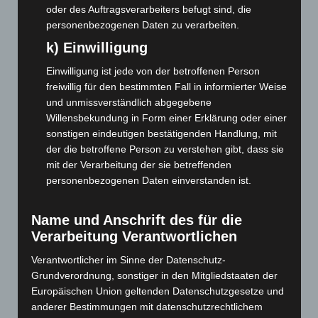
oder des Auftragsverarbeiters befugt sind, die
Juni 2026
(139)
personenbezogenen Daten zu verarbeiten.
Mai 2026
(99)
k) Einwilligung
April 2026
(99)
Einwilligung ist jede von der betroffenen Person
März 2026
(115)
freiwillig für den bestimmten Fall in informierter Weise
Februar 2026
(109)
und unmissverständlich abgegebene
Januar 2026
(122)
Willensbekundung in Form einer Erklärung oder einer
sonstigen eindeutigen bestätigenden Handlung, mit
Dezember 2025
(103)
der die betroffene Person zu verstehen gibt, dass sie
November 2025
(114)
mit der Verarbeitung der sie betreffenden
personenbezogenen Daten einverstanden ist.
Oktober 2025
(112)
September 2025
(93)
Name und Anschrift des für die
August 2025
(90)
Verarbeitung Verantwortlichen
Juli 2025
(90)
Verantwortlicher im Sinne der Datenschutz-
Juni 2025
(103)
Grundverordnung, sonstiger in den Mitgliedstaaten der
Mai 2025
(112)
Europäischen Union geltenden Datenschutzgesetze und
anderer Bestimmungen mit datenschutzrechtlichem
April 2025
(88)