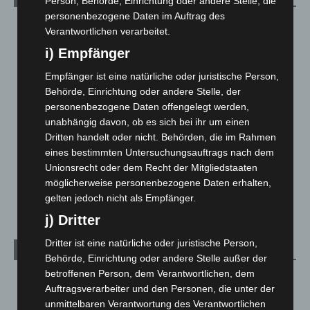
Person, Behörde, Einrichtung oder andere Stelle, die
personenbezogene Daten im Auftrag des
Blaulicht
2.799
Verantwortlichen verarbeitet.
Corona-News
712
i) Empfänger
Hannover und Region
5.037
Empfänger ist eine natürliche oder juristische Person,
Langenhagen und Ortsteile
3.250
Behörde, Einrichtung oder andere Stelle, der
personenbezogene Daten offengelegt werden,
Leserbriefe
1
unabhängig davon, ob es sich bei ihr um einen
Menschen
2
Dritten handelt oder nicht. Behörden, die im Rahmen
Über uns
1
eines bestimmten Untersuchungsauftrags nach dem
Unionsrecht oder dem Recht der Mitgliedstaaten
Veranstaltungen
1.887
möglicherweise personenbezogene Daten erhalten,
Welt
1.270
gelten jedoch nicht als Empfänger.
j) Dritter
Dritter ist eine natürliche oder juristische Person,
Archiv
Behörde, Einrichtung oder andere Stelle außer der
betroffenen Person, dem Verantwortlichen, dem
August 2026
(12)
Auftragsverarbeiter und den Personen, die unter der
Juli 2026
(73)
unmittelbaren Verantwortung des Verantwortlichen