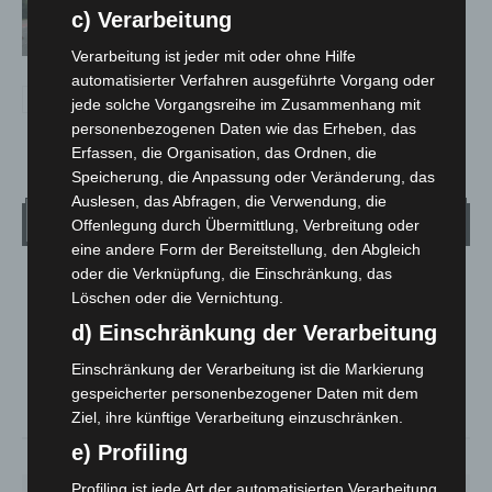
Trunkenheitsfahrten bei
c) Verarbeitung
Großkontrolle
Verarbeitung ist jeder mit oder ohne Hilfe
automatisierter Verfahren ausgeführte Vorgang oder
jede solche Vorgangsreihe im Zusammenhang mit
personenbezogenen Daten wie das Erheben, das
Erfassen, die Organisation, das Ordnen, die
Speicherung, die Anpassung oder Veränderung, das
Auslesen, das Abfragen, die Verwendung, die
Wetter
Offenlegung durch Übermittlung, Verbreitung oder
eine andere Form der Bereitstellung, den Abgleich
oder die Verknüpfung, die Einschränkung, das
LANGENHAGEN
Löschen oder die Vernichtung.
Überwiegend Bewölkt
d) Einschränkung der Verarbeitung
°
21.7
°
C
21
Einschränkung der Verarbeitung ist die Markierung
gespeicherter personenbezogener Daten mit dem
°
18.8
Ziel, ihre künftige Verarbeitung einzuschränken.
e) Profiling
59%
3.9m/s
77%
Profiling ist jede Art der automatisierten Verarbeitung