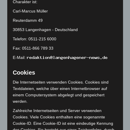
Charakter ist:
März 2025
(111)
Carl-Marcus Müller
Februar 2025
(96)
Reuterdamm 49
Januar 2025
(88)
30853 Langenhagen - Deutschland
Dezember 2024
(89)
Telefon: 0511-215 6000
November 2024
(94)
Fax: 0511-866 789 33
Oktober 2024
(93)
September 2024
(112)
E-Mail:
August 2024
(107)
Cookies
Juli 2024
(89)
Die Internetseiten verwenden Cookies. Cookies sind
Juni 2024
(107)
Textdateien, welche über einen Internetbrowser auf
Mai 2024
(149)
einem Computersystem abgelegt und gespeichert
April 2024
(102)
werden.
März 2024
(103)
Zahlreiche Internetseiten und Server verwenden
Cookies. Viele Cookies enthalten eine sogenannte
Februar 2024
(103)
Cookie-ID. Eine Cookie-ID ist eine eindeutige Kennung
Januar 2024
(111)
des Cookies. Sie besteht aus einer Zeichenfolge, durch