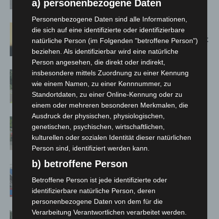
a) personenbezogene Daten
Spanien zurück
Personenbezogene Daten sind alle Informationen,
Hannover: Erste Tigermücken-
die sich auf eine identifizierte oder identifizierbare
Population in Niedersachsen entdeckt
natürliche Person (im Folgenden "betroffene Person")
beziehen. Als identifizierbar wird eine natürliche
Person angesehen, die direkt oder indirekt,
insbesondere mittels Zuordnung zu einer Kennung
Brand im „Haus der Begegnung“ in
wie einem Namen, zu einer Kennnummer, zu
Neuwarmbüchen schnell eingedämmt
Standortdaten, zu einer Online-Kennung oder zu
einem oder mehreren besonderen Merkmalen, die
Ausdruck der physischen, physiologischen,
Region Hannover: 21 neue
genetischen, psychischen, wirtschaftlichen,
Notfallsanitäter starten beim Roten
kulturellen oder sozialen Identität dieser natürlichen
Kreuz
Person sind, identifiziert werden kann.
b) betroffene Person
Mann läuft mit Hockeyschläger über
A7 – Polizei sucht Zeugen
Betroffene Person ist jede identifizierte oder
identifizierbare natürliche Person, deren
personenbezogene Daten von dem für die
Verarbeitung Verantwortlichen verarbeitet werden.
Hannover: Polizei stoppt 166