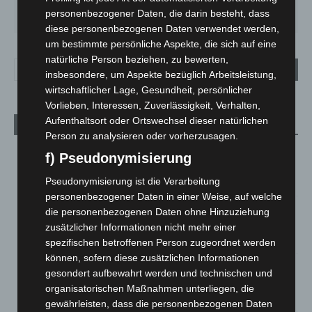
FR.
SA.
SO.
MO.
DI.
personenbezogener Daten, die darin besteht, dass
21
°
26
°
32
°
31
°
23
°
diese personenbezogenen Daten verwendet werden,
um bestimmte persönliche Aspekte, die sich auf eine
natürliche Person beziehen, zu bewerten,
insbesondere, um Aspekte bezüglich Arbeitsleistung,
wirtschaftlicher Lage, Gesundheit, persönlicher
Vorlieben, Interessen, Zuverlässigkeit, Verhalten,
Aufenthaltsort oder Ortswechsel dieser natürlichen
Aktuelle Beiträge
Person zu analysieren oder vorherzusagen.
Niedersachsen: Feuerwehrkräfte kehren nach
f) Pseudonymisierung
Waldbrandeinsatz aus Spanien zurück
Pseudonymisierung ist die Verarbeitung
7. August 2026
personenbezogener Daten in einer Weise, auf welche
Hannover: Erste Tigermücken-Population in Niedersachsen
die personenbezogenen Daten ohne Hinzuziehung
entdeckt
zusätzlicher Informationen nicht mehr einer
7. August 2026
spezifischen betroffenen Person zugeordnet werden
können, sofern diese zusätzlichen Informationen
Brand im „Haus der Begegnung“ in Neuwarmbüchen schnell
gesondert aufbewahrt werden und technischen und
eingedämmt
organisatorischen Maßnahmen unterliegen, die
6. August 2026
gewährleisten, dass die personenbezogenen Daten