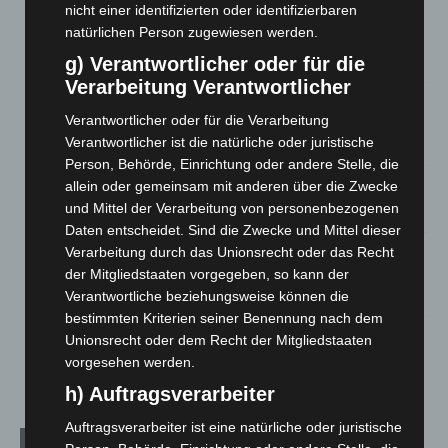
nicht einer identifizierten oder identifizierbaren
Region Hannover: 21 neue Notfallsanitäter starten beim
natürlichen Person zugewiesen werden.
Roten Kreuz
g) Verantwortlicher oder für die
5. August 2026
Verarbeitung Verantwortlicher
Mann läuft mit Hockeyschläger über A7 – Polizei sucht
Verantwortlicher oder für die Verarbeitung
Zeugen
Verantwortlicher ist die natürliche oder juristische
5. August 2026
Person, Behörde, Einrichtung oder andere Stelle, die
allein oder gemeinsam mit anderen über die Zwecke
Celle: Mensch stirbt bei Bagger-Unfall auf Baustelle
und Mittel der Verarbeitung von personenbezogenen
5. August 2026
Daten entscheidet. Sind die Zwecke und Mittel dieser
Gasleitung bei McDonald’s-Umbau in Langenhagen
Verarbeitung durch das Unionsrecht oder das Recht
beschädigt
der Mitgliedstaaten vorgegeben, so kann der
5. August 2026
Verantwortliche beziehungsweise können die
bestimmten Kriterien seiner Benennung nach dem
Anklage nach Abschaltung von „Archetyp Market“ erhoben
Unionsrecht oder dem Recht der Mitgliedstaaten
3. August 2026
vorgesehen werden.
h) Auftragsverarbeiter
Auftragsverarbeiter ist eine natürliche oder juristische
Kategorien