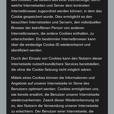
Dezember 2023
(130)
welche Internetseiten und Server dem konkreten
Internetbrowser zugeordnet werden können, in dem das
November 2023
(130)
Cookie gespeichert wurde. Dies ermöglicht es den
Oktober 2023
(114)
besuchten Internetseiten und Servern, den individuellen
September 2023
(133)
Browser der betroffenen Person von anderen
Internetbrowsern, die andere Cookies enthalten, zu
August 2023
(134)
unterscheiden. Ein bestimmter Internetbrowser kann
Juli 2023
(118)
über die eindeutige Cookie-ID wiedererkannt und
identifiziert werden.
Juni 2023
(142)
Mai 2023
(139)
Durch den Einsatz von Cookies kann den Nutzern dieser
Internetseite nutzerfreundlichere Services bereitstellen,
April 2023
(155)
die ohne die Cookie-Setzung nicht möglich wären.
März 2023
(174)
Mittels eines Cookies können die Informationen und
Februar 2023
(154)
Angebote auf unserer Internetseite im Sinne des
Januar 2023
(140)
Benutzers optimiert werden. Cookies ermöglichen uns,
wie bereits erwähnt, die Benutzer unserer Internetseite
Dezember 2022
(130)
wiederzuerkennen. Zweck dieser Wiedererkennung ist
November 2022
(167)
es, den Nutzern die Verwendung unserer Internetseite
zu erleichtern. Der Benutzer einer Internetseite, die
Oktober 2022
(166)