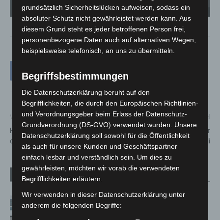
Mi
grundsätzlich Sicherheitslücken aufweisen, sodass ein
Das Bison-Weibchen mit ihrem goldenen Kalb - Foto: Erlebnis-Zoo Hannover
Fo
absoluter Schutz nicht gewährleistet werden kann. Aus
diesem Grund steht es jeder betroffenen Person frei,
personenbezogene Daten auch auf alternativen Wegen,
beispielsweise telefonisch, an uns zu übermitteln.
Begriffsbestimmungen
Die Datenschutzerklärung beruht auf den
Begrifflichkeiten, die durch den Europäischen Richtlinien-
und Verordnungsgeber beim Erlass der Datenschutz-
Vorheriger Artikel
Nächster Artikel
Grundverordnung (DS-GVO) verwendet wurden. Unsere
Hannover Airport: Bereit für
37. Maschseefest in Hannover
Datenschutzerklärung soll sowohl für die Öffentlichkeit
die Sommerferien
startet Ende Juli
als auch für unsere Kunden und Geschäftspartner
einfach lesbar und verständlich sein. Um dies zu
gewährleisten, möchten wir vorab die verwendeten
Verwandte Artikel
Mehr vom Autor
Begrifflichkeiten erläutern.
Wir verwenden in dieser Datenschutzerklärung unter
Niedersachsen: Feuerwehrkräfte
anderem die folgenden Begriffe:
kehren nach Waldbrandeinsatz aus