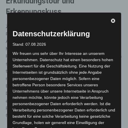
Erkundungstour und
Erkennungskuss
Zoo-Gäste können die Fünflinge der Schwarzschwanz-
Datenschutzerklärung
Präriehunde jetzt beim ausgiebigen Erkunden der
Außenanlage, beim Klettern und Spielen beobachten.
Stand: 07.08.2026
Mutig erobern die Mini-Buddler jeden Winkel ihres
Wir freuen uns sehr über Ihr Interesse an unserem
Reviers und üben sich bereits im Höhlen-Graben. Kehren
Unternehmen. Datenschutz hat einen besonders hohen
sie nach einem Ausflug zu ihrer Mutter zurück oder
Stellenwert für die Geschäftsleitung. Eine Nutzung der
treffen sie auf andere Mitglieder der Kolonie, zeigen die
Internetseiten ist grundsätzlich ohne jede Angabe
nordamerikanischen Nager eine besondere Art der
personenbezogener Daten möglich. Sofern eine
betroffene Person besondere Services unseres
Begrüßung, die wie ein „Erkennungskuss“ aussieht:
Unternehmens über unsere Internetseite in Anspruch
Dabei beschnüffeln sie sich gegenseitig im Gesicht und
nehmen möchte, könnte jedoch eine Verarbeitung
an der Schnauze. Die Berührung der Mundwinkel löst bei
personenbezogener Daten erforderlich werden. Ist die
Präriehunden eine Beißhemmung aus und sorgt für eine
Verarbeitung personenbezogener Daten erforderlich und
freundliche Begegnung.
besteht für eine solche Verarbeitung keine gesetzliche
Grundlage, holen wir generell eine Einwilligung der