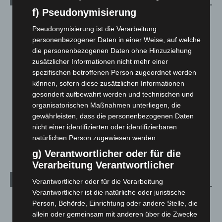
f) Pseudonymisierung
Blaulicht
2.799
Pseudonymisierung ist die Verarbeitung
Corona-News
712
personenbezogener Daten in einer Weise, auf welche
Hannover und Region
5.039
die personenbezogenen Daten ohne Hinzuziehung
zusätzlicher Informationen nicht mehr einer
Langenhagen und Ortsteile
3.252
spezifischen betroffenen Person zugeordnet werden
Leserbriefe
1
können, sofern diese zusätzlichen Informationen
Menschen
2
gesondert aufbewahrt werden und technischen und
organisatorischen Maßnahmen unterliegen, die
Über uns
1
gewährleisten, dass die personenbezogenen Daten
Veranstaltungen
1.888
nicht einer identifizierten oder identifizierbaren
Welt
1.271
natürlichen Person zugewiesen werden.
g) Verantwortlicher oder für die
Verarbeitung Verantwortlicher
Archiv
Verantwortlicher oder für die Verarbeitung
Verantwortlicher ist die natürliche oder juristische
August 2026
(14)
Person, Behörde, Einrichtung oder andere Stelle, die
allein oder gemeinsam mit anderen über die Zwecke
Juli 2026
(73)