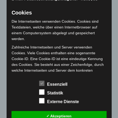
September 2022
(205)
Cookies
August 2022
(166)
Die Internetseiten verwenden Cookies. Cookies sind
Juli 2022
(133)
Textdateien, welche über einen Internetbrowser auf
Juni 2022
(167)
einem Computersystem abgelegt und gespeichert
Mai 2022
(177)
werden.
April 2022
(198)
Zahlreiche Internetseiten und Server verwenden
Cookies. Viele Cookies enthalten eine sogenannte
März 2022
(221)
Cookie-ID. Eine Cookie-ID ist eine eindeutige Kennung
Februar 2022
(189)
des Cookies. Sie besteht aus einer Zeichenfolge, durch
Januar 2022
(190)
welche Internetseiten und Server dem konkreten
Internetbrowser zugeordnet werden können, in dem das
Dezember 2021
(204)
Cookie gespeichert wurde. Dies ermöglicht es den
Essenziell
November 2021
(215)
besuchten Internetseiten und Servern, den individuellen
Oktober 2021
(171)
Statistik
Browser der betroffenen Person von anderen
Internetbrowsern, die andere Cookies enthalten, zu
September 2021
(180)
Externe Dienste
unterscheiden. Ein bestimmter Internetbrowser kann
August 2021
(154)
über die eindeutige Cookie-ID wiedererkannt und
✓ Akzeptieren
Juli 2021
(213)
identifiziert werden.