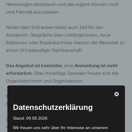
Hemmungen abzubauen und das eigene Können rund
ums Fahrrad auszubauen.
Neben dem Schrauben bleibt auch Zeit für den
Austausch: Gespräche über Lieblingsrouten, neue
Radtouren oder Reparaturtricks machen die Werkstatt zu
einem Ort lebendiger Nachbarschaft.
Das Angebot ist kostenlos
, eine
Anmeldung ist nicht
erforderlich
. Über freiwillige Spenden freuen sich die
Organisatorinnen und Organisatoren.
Veranstaltungsort:
Quartiersplatz Wiesenau,
Freiligrathstraße 11, 30851 Langenhagen
Datenschutzerklärung
Stand: 09.08.2026
Die Fahrradwerkstatt „Quartiersschrauber Wiesenau“
wird gefördert vom BMUV und der „Anstiftung“.
Wir freuen uns sehr über Ihr Interesse an unserem