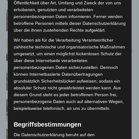
Öffentlichkeit über Art, Umfang und Zweck der von uns
erhobenen, genutzten und verarbeiteten
A2: Zweite Turbobaustelle startet
personenbezogenen Daten informieren. Ferner werden
zwischen Hannover-West und
betroffene Personen mittels dieser Datenschutzerklärung
Bothfeld
über die ihnen zustehenden Rechte aufgeklärt.
Wir haben als für die Verarbeitung Verantwortlicher
Hannover: Erste Tigermücken-
zahlreiche technische und organisatorische Maßnahmen
Population in Niedersachsen entdeckt
umgesetzt, um einen möglichst lückenlosen Schutz der
über diese Internetseite verarbeiteten
personenbezogenen Daten sicherzustellen. Dennoch
Mann läuft mit Hockeyschläger über
können Internetbasierte Datenübertragungen
A7 – Polizei sucht Zeugen
grundsätzlich Sicherheitslücken aufweisen, sodass ein
absoluter Schutz nicht gewährleistet werden kann. Aus
diesem Grund steht es jeder betroffenen Person frei,
personenbezogene Daten auch auf alternativen Wegen,
Gasleitung bei McDonald’s-Umbau in
beispielsweise telefonisch, an uns zu übermitteln.
Langenhagen beschädigt
Begriffsbestimmungen
Hannover Klassik Open Air 2026:
Die Datenschutzerklärung beruht auf den