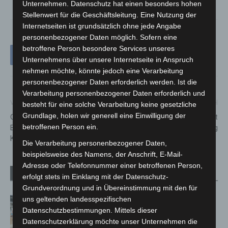
Unternehmen. Datenschutz hat einen besonders hohen
Stellenwert für die Geschäftsleitung. Eine Nutzung der
Internetseiten ist grundsätzlich ohne jede Angabe
personenbezogener Daten möglich. Sofern eine
betroffene Person besondere Services unseres
Unternehmens über unsere Internetseite in Anspruch
nehmen möchte, könnte jedoch eine Verarbeitung
personenbezogener Daten erforderlich werden. Ist die
Verarbeitung personenbezogener Daten erforderlich und
Vorheriger Artikel
Nächster Artikel
besteht für eine solche Verarbeitung keine gesetzliche
Grundlage, holen wir generell eine Einwilligung der
Gemeinsam gegen Krebs:
Großalarm in Lehrte entpuppt
betroffenen Person ein.
Benefizregatta „Rudern gegen
sich als Feuerwehr-Großübung
Krebs“ kommt nach Hannover
Die Verarbeitung personenbezogener Daten,
beispielsweise des Namens, der Anschrift, E-Mail-
Adresse oder Telefonnummer einer betroffenen Person,
Verwandte Artikel
Mehr vom Autor
erfolgt stets im Einklang mit der Datenschutz-
Grundverordnung und in Übereinstimmung mit den für
uns geltenden landesspezifischen
Kunst trifft Weingenuss: Barbara-
Datenschutzbestimmungen. Mittels dieser
Susann Mehring zeigt ihre Werke im
Datenschutzerklärung möchte unser Unternehmen die
Jacques’ Wein-Depot Isernhagen