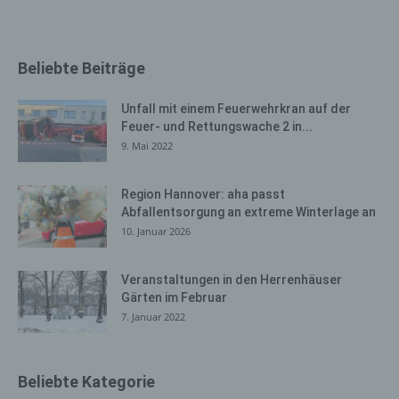
gespeichert. Erfasst werden können die (1) verwendeten
Browsertypen und Versionen, (2) das vom zugreifenden
System verwendete Betriebssystem, (3) die
Beliebte Beiträge
Internetseite, von welcher ein zugreifendes System auf
unsere Internetseite gelangt (sogenannte Referrer), (4)
die Unterwebseiten, welche über ein zugreifendes
Unfall mit einem Feuerwehrkran auf der
System auf unserer Internetseite angesteuert werden,
Feuer- und Rettungswache 2 in...
(5) das Datum und die Uhrzeit eines Zugriffs auf die
9. Mai 2022
Internetseite, (6) eine Internet-Protokoll-Adresse (IP-
Adresse), (7) der Internet-Service-Provider des
Region Hannover: aha passt
zugreifenden Systems und (8) sonstige ähnliche Daten
Abfallentsorgung an extreme Winterlage an
und Informationen, die der Gefahrenabwehr im Falle von
10. Januar 2026
Angriffen auf unsere informationstechnologischen
Systeme dienen.
Veranstaltungen in den Herrenhäuser
Bei der Nutzung dieser allgemeinen Daten und
Gärten im Februar
Informationen ziehen wird keine Rückschlüsse auf die
7. Januar 2022
betroffene Person. Diese Informationen werden vielmehr
benötigt, um (1) die Inhalte unserer Internetseite korrekt
auszuliefern, (2) die Inhalte unserer Internetseite sowie
Beliebte Kategorie
die Werbung für diese zu optimieren, (3) die dauerhafte