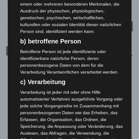
33
°
27
°
23
°
26
°
28
°
einem oder mehreren besonderen Merkmalen, die
Ausdruck der physischen, physiologischen,
genetischen, psychischen, wirtschaftlichen,
kulturellen oder sozialen Identität dieser natürlichen
Person sind, identifiziert werden kann.
b) betroffene Person
Aktuelle Beiträge
Betroffene Person ist jede identifizierte oder
identifizierbare natürliche Person, deren
Kunst trifft Weingenuss: Barbara-Susann Mehring zeigt ihre
personenbezogene Daten von dem für die
Werke im Jacques’ Wein-Depot Isernhagen
Verarbeitung Verantwortlichen verarbeitet werden.
8. August 2026
c) Verarbeitung
A2: Zweite Turbobaustelle startet zwischen Hannover-West
Verarbeitung ist jeder mit oder ohne Hilfe
und Bothfeld
automatisierter Verfahren ausgeführte Vorgang oder
8. August 2026
jede solche Vorgangsreihe im Zusammenhang mit
personenbezogenen Daten wie das Erheben, das
Niedersachsen: Feuerwehrkräfte kehren nach
Erfassen, die Organisation, das Ordnen, die
Waldbrandeinsatz aus Spanien zurück
Speicherung, die Anpassung oder Veränderung, das
7. August 2026
Auslesen, das Abfragen, die Verwendung, die