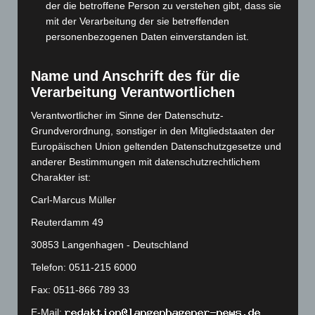
der die betroffene Person zu verstehen gibt, dass sie
Dezember 2023
(130)
mit der Verarbeitung der sie betreffenden
November 2023
(130)
personenbezogenen Daten einverstanden ist.
Oktober 2023
(114)
Name und Anschrift des für die
September 2023
(133)
Verarbeitung Verantwortlichen
August 2023
(134)
Verantwortlicher im Sinne der Datenschutz-
Juli 2023
(118)
Grundverordnung, sonstiger in den Mitgliedstaaten der
Juni 2023
(142)
Europäischen Union geltenden Datenschutzgesetze und
Mai 2023
(139)
anderer Bestimmungen mit datenschutzrechtlichem
Charakter ist:
April 2023
(155)
Carl-Marcus Müller
März 2023
(174)
Reuterdamm 49
Februar 2023
(154)
30853 Langenhagen - Deutschland
Januar 2023
(140)
Dezember 2022
(130)
Telefon: 0511-215 6000
November 2022
(167)
Fax: 0511-866 789 33
Oktober 2022
(166)
E-Mail: