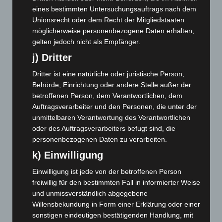
März 2025
(111)
eines bestimmten Untersuchungsauftrags nach dem
Unionsrecht oder dem Recht der Mitgliedstaaten
Februar 2025
(96)
möglicherweise personenbezogene Daten erhalten,
Januar 2025
(88)
gelten jedoch nicht als Empfänger.
Dezember 2024
(89)
j) Dritter
November 2024
(94)
Dritter ist eine natürliche oder juristische Person,
Oktober 2024
(93)
Behörde, Einrichtung oder andere Stelle außer der
betroffenen Person, dem Verantwortlichen, dem
September 2024
(112)
Auftragsverarbeiter und den Personen, die unter der
August 2024
(107)
unmittelbaren Verantwortung des Verantwortlichen
Juli 2024
(89)
oder des Auftragsverarbeiters befugt sind, die
personenbezogenen Daten zu verarbeiten.
Juni 2024
(107)
k) Einwilligung
Mai 2024
(149)
Einwilligung ist jede von der betroffenen Person
April 2024
(102)
freiwillig für den bestimmten Fall in informierter Weise
März 2024
(103)
und unmissverständlich abgegebene
Februar 2024
(103)
Willensbekundung in Form einer Erklärung oder einer
sonstigen eindeutigen bestätigenden Handlung, mit
Januar 2024
(111)