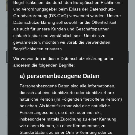
Französische Oper im Maschpark
Begrifflichkeiten, die durch den Europäischen Richtlinien-
und Verordnungsgeber beim Erlass der Datenschutz-
Grundverordnung (DS-GVO) verwendet wurden. Unsere
Datenschutzerklärung soll sowohl für die Öffentlichkeit
als auch für unsere Kunden und Geschäftspartner
einfach lesbar und verständlich sein. Um dies zu
gewährleisten, möchten wir vorab die verwendeten
Begrifflichkeiten erläutern.
Wetter
Wir verwenden in dieser Datenschutzerklärung unter
anderem die folgenden Begriffe:
LANGENHAGEN
a) personenbezogene Daten
Mäßig Bewölkt
Personenbezogene Daten sind alle Informationen,
°
15
°
die sich auf eine identifizierte oder identifizierbare
C
13.5
natürliche Person (im Folgenden "betroffene Person")
°
12.8
beziehen. Als identifizierbar wird eine natürliche
Person angesehen, die direkt oder indirekt,
insbesondere mittels Zuordnung zu einer Kennung
79%
1.8m/s
44%
wie einem Namen, zu einer Kennnummer, zu
SO.
MO.
DI.
MI.
DO.
Standortdaten, zu einer Online-Kennung oder zu