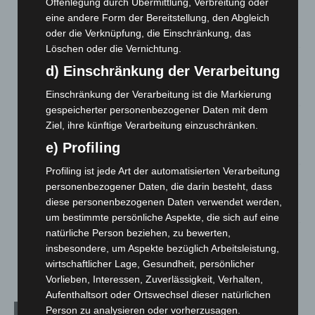
Hannover: Erste Tigermücken-Population in Niedersachsen
Offenlegung durch Übermittlung, Verbreitung oder
entdeckt
eine andere Form der Bereitstellung, den Abgleich
7. August 2026
oder die Verknüpfung, die Einschränkung, das
Löschen oder die Vernichtung.
Brand im „Haus der Begegnung“ in Neuwarmbüchen schnell
d) Einschränkung der Verarbeitung
eingedämmt
6. August 2026
Einschränkung der Verarbeitung ist die Markierung
gespeicherter personenbezogener Daten mit dem
Region Hannover: 21 neue Notfallsanitäter starten beim
Ziel, ihre künftige Verarbeitung einzuschränken.
Roten Kreuz
e) Profiling
5. August 2026
Profiling ist jede Art der automatisierten Verarbeitung
Mann läuft mit Hockeyschläger über A7 – Polizei sucht
personenbezogener Daten, die darin besteht, dass
Zeugen
diese personenbezogenen Daten verwendet werden,
5. August 2026
um bestimmte persönliche Aspekte, die sich auf eine
natürliche Person beziehen, zu bewerten,
Celle: Mensch stirbt bei Bagger-Unfall auf Baustelle
insbesondere, um Aspekte bezüglich Arbeitsleistung,
5. August 2026
wirtschaftlicher Lage, Gesundheit, persönlicher
Vorlieben, Interessen, Zuverlässigkeit, Verhalten,
Aufenthaltsort oder Ortswechsel dieser natürlichen
Person zu analysieren oder vorherzusagen.
Kategorien