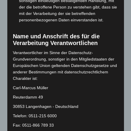
sonstigen eindeutigen bestätigenden Handlung, mit
der die betroffene Person zu verstehen gibt, dass sie
Februar 2024
(103)
mit der Verarbeitung der sie betreffenden
Januar 2024
(111)
personenbezogenen Daten einverstanden ist.
Dezember 2023
(130)
November 2023
(130)
Name und Anschrift des für die
Verarbeitung Verantwortlichen
Oktober 2023
(114)
September 2023
(133)
Verantwortlicher im Sinne der Datenschutz-
Grundverordnung, sonstiger in den Mitgliedstaaten der
August 2023
(134)
Europäischen Union geltenden Datenschutzgesetze und
Juli 2023
(118)
anderer Bestimmungen mit datenschutzrechtlichem
Juni 2023
(142)
Charakter ist:
Mai 2023
(139)
Carl-Marcus Müller
April 2023
(155)
Reuterdamm 49
März 2023
(174)
30853 Langenhagen - Deutschland
Februar 2023
(154)
Telefon: 0511-215 6000
Januar 2023
(140)
Fax: 0511-866 789 33