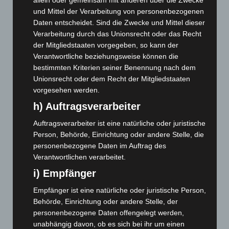
und Mittel der Verarbeitung von personenbezogenen
August 2026
(12)
Daten entscheidet. Sind die Zwecke und Mittel dieser
Juli 2026
(73)
Verarbeitung durch das Unionsrecht oder das Recht
Juni 2026
(139)
der Mitgliedstaaten vorgegeben, so kann der
Verantwortliche beziehungsweise können die
Mai 2026
(99)
bestimmten Kriterien seiner Benennung nach dem
April 2026
(99)
Unionsrecht oder dem Recht der Mitgliedstaaten
März 2026
(115)
vorgesehen werden.
Februar 2026
(109)
h) Auftragsverarbeiter
Januar 2026
(122)
Auftragsverarbeiter ist eine natürliche oder juristische
Person, Behörde, Einrichtung oder andere Stelle, die
Dezember 2025
(103)
personenbezogene Daten im Auftrag des
November 2025
(114)
Verantwortlichen verarbeitet.
Oktober 2025
(112)
i) Empfänger
September 2025
(93)
Empfänger ist eine natürliche oder juristische Person,
August 2025
(90)
Behörde, Einrichtung oder andere Stelle, der
Juli 2025
(90)
personenbezogene Daten offengelegt werden,
unabhängig davon, ob es sich bei ihr um einen
Juni 2025
(103)