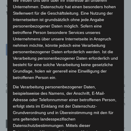
Wir freuen uns sehr über Ihr Interesse an unserem
wird gebeten, sich unter der Telefonnummer
0511 109-
Unternehmen. Datenschutz hat einen besonders hohen
1888
beim Verkehrsunfalldienst Hannover zu melden.
Stellenwert für die Geschäftsleitung. Eine Nutzung der
Internetseiten ist grundsätzlich ohne jede Angabe
personenbezogener Daten möglich. Sofern eine
betroffene Person besondere Services unseres
Unternehmens über unsere Internetseite in Anspruch
nehmen möchte, könnte jedoch eine Verarbeitung
personenbezogener Daten erforderlich werden. Ist die
Verarbeitung personenbezogener Daten erforderlich und
besteht für eine solche Verarbeitung keine gesetzliche
Grundlage, holen wir generell eine Einwilligung der
betroffenen Person ein.
Vorheriger Artikel
Nächster Artikel
Streik-Retter-Ticket im
Waffenruhe machte es
Die Verarbeitung personenbezogener Daten,
Erlebnis-Zoo Hannover
möglich: Somali-Esel aus
beispielsweise des Namens, der Anschrift, E-Mail-
Israel endlich in den Serengeti-
Adresse oder Telefonnummer einer betroffenen Person,
Park ausgeflogen
erfolgt stets im Einklang mit der Datenschutz-
Grundverordnung und in Übereinstimmung mit den für
uns geltenden landesspezifischen
Verwandte Artikel
Mehr vom Autor
Datenschutzbestimmungen. Mittels dieser