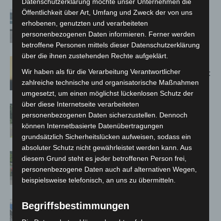
Datenschutzerklärung möchte unser Unternehmen die
Öffentlichkeit über Art, Umfang und Zweck der von uns
Niedersachsen: Feuerwehrkräfte
erhobenen, genutzten und verarbeiteten
kehren nach Waldbrandeinsatz aus
personenbezogenen Daten informieren. Ferner werden
Spanien zurück
betroffene Personen mittels dieser Datenschutzerklärung
über die ihnen zustehenden Rechte aufgeklärt.
Hannover: Erste Tigermücken-
Wir haben als für die Verarbeitung Verantwortlicher
Population in Niedersachsen entdeckt
zahlreiche technische und organisatorische Maßnahmen
umgesetzt, um einen möglichst lückenlosen Schutz der
über diese Internetseite verarbeiteten
Brand im „Haus der Begegnung“ in
personenbezogenen Daten sicherzustellen. Dennoch
Neuwarmbüchen schnell eingedämmt
können Internetbasierte Datenübertragungen
grundsätzlich Sicherheitslücken aufweisen, sodass ein
absoluter Schutz nicht gewährleistet werden kann. Aus
Region Hannover: 21 neue
diesem Grund steht es jeder betroffenen Person frei,
Notfallsanitäter starten beim Roten
personenbezogene Daten auch auf alternativen Wegen,
Kreuz
beispielsweise telefonisch, an uns zu übermitteln.
Mann läuft mit Hockeyschläger über
Begriffsbestimmungen
A7 – Polizei sucht Zeugen