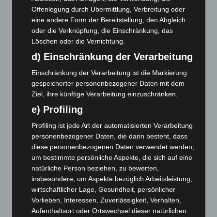
Brand im „Haus der Begegnung“ in Neuwarmbüchen schnell
Offenlegung durch Übermittlung, Verbreitung oder
eingedämmt
eine andere Form der Bereitstellung, den Abgleich
6. August 2026
oder die Verknüpfung, die Einschränkung, das
Löschen oder die Vernichtung.
Region Hannover: 21 neue Notfallsanitäter starten beim
Roten Kreuz
d) Einschränkung der Verarbeitung
5. August 2026
Einschränkung der Verarbeitung ist die Markierung
Mann läuft mit Hockeyschläger über A7 – Polizei sucht
gespeicherter personenbezogener Daten mit dem
Zeugen
Ziel, ihre künftige Verarbeitung einzuschränken.
5. August 2026
e) Profiling
Celle: Mensch stirbt bei Bagger-Unfall auf Baustelle
Profiling ist jede Art der automatisierten Verarbeitung
5. August 2026
personenbezogener Daten, die darin besteht, dass
diese personenbezogenen Daten verwendet werden,
Gasleitung bei McDonald’s-Umbau in Langenhagen
um bestimmte persönliche Aspekte, die sich auf eine
beschädigt
natürliche Person beziehen, zu bewerten,
5. August 2026
insbesondere, um Aspekte bezüglich Arbeitsleistung,
wirtschaftlicher Lage, Gesundheit, persönlicher
Anklage nach Abschaltung von „Archetyp Market“ erhoben
Vorlieben, Interessen, Zuverlässigkeit, Verhalten,
3. August 2026
Aufenthaltsort oder Ortswechsel dieser natürlichen