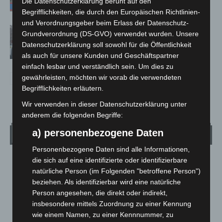
Die Datenschutzerklärung beruht auf den
Begrifflichkeiten, die durch den Europäischen Richtlinien-
und Verordnungsgeber beim Erlass der Datenschutz-
Celle: Mensch stirbt bei Bagger-Unfall
Grundverordnung (DS-GVO) verwendet wurden. Unsere
auf Baustelle
Datenschutzerklärung soll sowohl für die Öffentlichkeit
als auch für unsere Kunden und Geschäftspartner
einfach lesbar und verständlich sein. Um dies zu
gewährleisten, möchten wir vorab die verwendeten
Begrifflichkeiten erläutern.
Wir verwenden in dieser Datenschutzerklärung unter
anderem die folgenden Begriffe:
a) personenbezogene Daten
Wetter
Personenbezogene Daten sind alle Informationen,
die sich auf eine identifizierte oder identifizierbare
LANGENHAGEN
natürliche Person (im Folgenden "betroffene Person")
Bedeckt
beziehen. Als identifizierbar wird eine natürliche
°
19.5
Person angesehen, die direkt oder indirekt,
°
C
19.1
insbesondere mittels Zuordnung zu einer Kennung
°
17.7
wie einem Namen, zu einer Kennnummer, zu