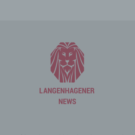
Die betroffene Person kann die Setzung von Cookies
durch unsere Internetseite jederzeit mittels einer
entsprechenden Einstellung des genutzten
Internetbrowsers verhindern und damit der Setzung von
Cookies dauerhaft widersprechen. Ferner können
bereits gesetzte Cookies jederzeit über einen
Internetbrowser oder andere Softwareprogramme
gelöscht werden. Dies ist in allen gängigen
Internetbrowsern möglich. Deaktiviert die betroffene
Person die Setzung von Cookies in dem genutzten
Internetbrowser, sind unter Umständen nicht alle
Funktionen unserer Internetseite vollumfänglich nutzbar.
Erfassung von allgemeinen Daten
und Informationen
Die Internetseite erfasst mit jedem Aufruf der
Internetseite durch eine betroffene Person oder ein
automatisiertes System eine Reihe von allgemeinen
Daten und Informationen. Diese allgemeinen Daten und