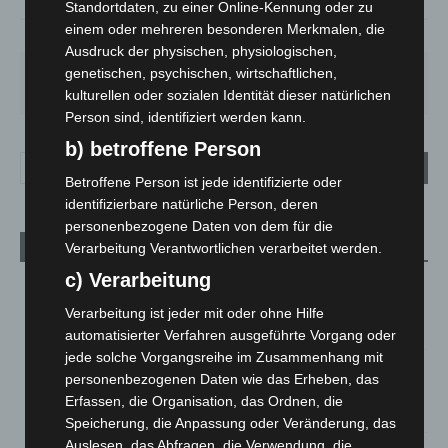
Standortdaten, zu einer Online-Kennung oder zu
einem oder mehreren besonderen Merkmalen, die
64%
1.6m/s
100%
Ausdruck der physischen, physiologischen,
genetischen, psychischen, wirtschaftlichen,
FR.
SA.
SO.
MO.
DI.
19
°
27
°
33
°
28
°
22
°
kulturellen oder sozialen Identität dieser natürlichen
Person sind, identifiziert werden kann.
b) betroffene Person
Betroffene Person ist jede identifizierte oder
identifizierbare natürliche Person, deren
personenbezogene Daten von dem für die
Verarbeitung Verantwortlichen verarbeitet werden.
Aktuelle Beiträge
c) Verarbeitung
Niedersachsen: Feuerwehrkräfte kehren nach
Waldbrandeinsatz aus Spanien zurück
Verarbeitung ist jeder mit oder ohne Hilfe
7. August 2026
automatisierter Verfahren ausgeführte Vorgang oder
jede solche Vorgangsreihe im Zusammenhang mit
Hannover: Erste Tigermücken-Population in Niedersachsen
personenbezogenen Daten wie das Erheben, das
entdeckt
Erfassen, die Organisation, das Ordnen, die
7. August 2026
Speicherung, die Anpassung oder Veränderung, das
Auslesen, das Abfragen, die Verwendung, die