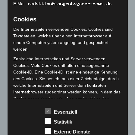
Dezember 2022
(130)
E-Mail:
November 2022
(167)
Oktober 2022
(166)
Cookies
September 2022
(205)
Die Internetseiten verwenden Cookies. Cookies sind
Textdateien, welche über einen Internetbrowser auf
August 2022
(166)
einem Computersystem abgelegt und gespeichert
Juli 2022
(133)
werden.
Juni 2022
(167)
Zahlreiche Internetseiten und Server verwenden
Mai 2022
(177)
Cookies. Viele Cookies enthalten eine sogenannte
Cookie-ID. Eine Cookie-ID ist eine eindeutige Kennung
April 2022
(198)
des Cookies. Sie besteht aus einer Zeichenfolge, durch
März 2022
(221)
welche Internetseiten und Server dem konkreten
Februar 2022
(189)
Internetbrowser zugeordnet werden können, in dem das
Cookie gespeichert wurde. Dies ermöglicht es den
Januar 2022
(190)
besuchten Internetseiten und Servern, den individuellen
Dezember 2021
(204)
Browser der betroffenen Person von anderen
Essenziell
November 2021
(215)
Internetbrowsern, die andere Cookies enthalten, zu
Statistik
unterscheiden. Ein bestimmter Internetbrowser kann
Oktober 2021
(171)
über die eindeutige Cookie-ID wiedererkannt und
Externe Dienste