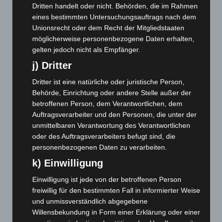
Dritten handelt oder nicht. Behörden, die im Rahmen
Mai 2025
(112)
eines bestimmten Untersuchungsauftrags nach dem
April 2025
(88)
Unionsrecht oder dem Recht der Mitgliedstaaten
möglicherweise personenbezogene Daten erhalten,
März 2025
(111)
gelten jedoch nicht als Empfänger.
Februar 2025
(96)
j) Dritter
Januar 2025
(88)
Dritter ist eine natürliche oder juristische Person,
Dezember 2024
(89)
Behörde, Einrichtung oder andere Stelle außer der
November 2024
(94)
betroffenen Person, dem Verantwortlichen, dem
Auftragsverarbeiter und den Personen, die unter der
Oktober 2024
(93)
unmittelbaren Verantwortung des Verantwortlichen
September 2024
(112)
oder des Auftragsverarbeiters befugt sind, die
August 2024
(107)
personenbezogenen Daten zu verarbeiten.
Juli 2024
(89)
k) Einwilligung
Juni 2024
(107)
Einwilligung ist jede von der betroffenen Person
freiwillig für den bestimmten Fall in informierter Weise
Mai 2024
(149)
und unmissverständlich abgegebene
April 2024
(102)
Willensbekundung in Form einer Erklärung oder einer
März 2024
(103)