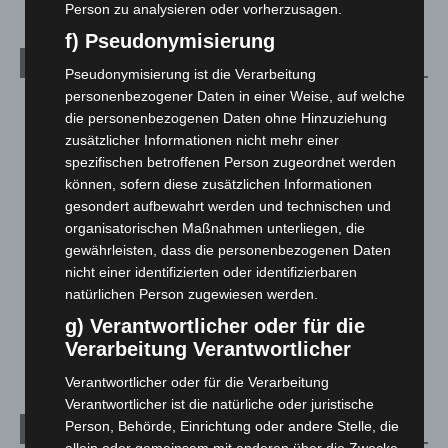
Person zu analysieren oder vorherzusagen.
f) Pseudonymisierung
Kategorien
Pseudonymisierung ist die Verarbeitung
personenbezogener Daten in einer Weise, auf welche
Blaulicht
2.799
die personenbezogenen Daten ohne Hinzuziehung
Corona-News
712
zusätzlicher Informationen nicht mehr einer
spezifischen betroffenen Person zugeordnet werden
Hannover und Region
5.037
können, sofern diese zusätzlichen Informationen
Langenhagen und Ortsteile
3.250
gesondert aufbewahrt werden und technischen und
Leserbriefe
1
organisatorischen Maßnahmen unterliegen, die
gewährleisten, dass die personenbezogenen Daten
Menschen
2
nicht einer identifizierten oder identifizierbaren
Über uns
1
natürlichen Person zugewiesen werden.
Veranstaltungen
1.887
g) Verantwortlicher oder für die
Welt
1.270
Verarbeitung Verantwortlicher
Verantwortlicher oder für die Verarbeitung
Verantwortlicher ist die natürliche oder juristische
Person, Behörde, Einrichtung oder andere Stelle, die
Archiv
allein oder gemeinsam mit anderen über die Zwecke