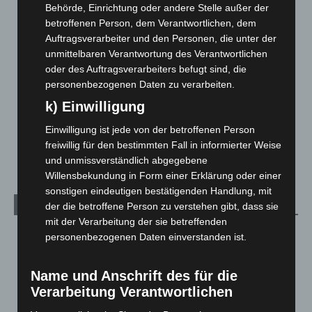
Corona-News
712
Behörde, Einrichtung oder andere Stelle außer der
Hannover und Region
5.039
betroffenen Person, dem Verantwortlichen, dem
Auftragsverarbeiter und den Personen, die unter der
Langenhagen und Ortsteile
3.252
unmittelbaren Verantwortung des Verantwortlichen
Leserbriefe
1
oder des Auftragsverarbeiters befugt sind, die
Menschen
2
personenbezogenen Daten zu verarbeiten.
k) Einwilligung
Über uns
1
Veranstaltungen
1.888
Einwilligung ist jede von der betroffenen Person
freiwillig für den bestimmten Fall in informierter Weise
Welt
1.271
und unmissverständlich abgegebene
Willensbekundung in Form einer Erklärung oder einer
sonstigen eindeutigen bestätigenden Handlung, mit
Archiv
der die betroffene Person zu verstehen gibt, dass sie
mit der Verarbeitung der sie betreffenden
August 2026
(14)
personenbezogenen Daten einverstanden ist.
Juli 2026
(73)
Name und Anschrift des für die
Juni 2026
(139)
Verarbeitung Verantwortlichen
Mai 2026
(99)