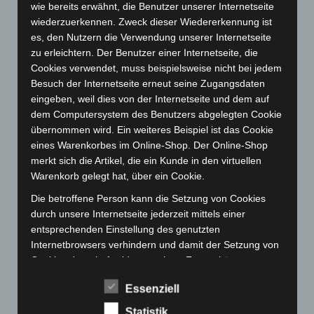
wie bereits erwähnt, die Benutzer unserer Internetseite
Oktober 2023
(114)
wiederzuerkennen. Zweck dieser Wiedererkennung ist
September 2023
(133)
es, den Nutzern die Verwendung unserer Internetseite
August 2023
(134)
zu erleichtern. Der Benutzer einer Internetseite, die
Cookies verwendet, muss beispielsweise nicht bei jedem
Juli 2023
(118)
Besuch der Internetseite erneut seine Zugangsdaten
Juni 2023
(142)
eingeben, weil dies von der Internetseite und dem auf
Mai 2023
(139)
dem Computersystem des Benutzers abgelegten Cookie
übernommen wird. Ein weiteres Beispiel ist das Cookie
April 2023
(155)
eines Warenkorbes im Online-Shop. Der Online-Shop
März 2023
(174)
merkt sich die Artikel, die ein Kunde in den virtuellen
Warenkorb gelegt hat, über ein Cookie.
Februar 2023
(154)
Januar 2023
(140)
Die betroffene Person kann die Setzung von Cookies
durch unsere Internetseite jederzeit mittels einer
Dezember 2022
(130)
entsprechenden Einstellung des genutzten
November 2022
(167)
Internetbrowsers verhindern und damit der Setzung von
Cookies dauerhaft widersprechen. Ferner können
Oktober 2022
(166)
bereits gesetzte Cookies jederzeit über einen
September 2022
(205)
Essenziell
Internetbrowser oder andere Softwareprogramme
August 2022
(166)
gelöscht werden. Dies ist in allen gängigen
Statistik