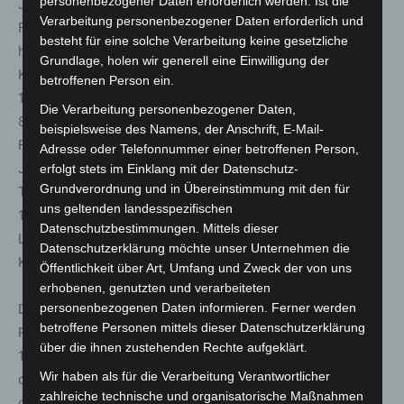
personenbezogener Daten erforderlich werden. Ist die
Jürgen Gröschel, der bei nahezu jedem als Experte im
Verarbeitung personenbezogener Daten erforderlich und
Führring im Einsatz ist, um das am besten
besteht für eine solche Verarbeitung keine gesetzliche
herausgebrachte Pferd zu küren und dessen Pfleger in
Grundlage, holen wir generell eine Einwilligung der
Kooperation mit pferdewetten.de mit einer Prämie von
betroffenen Person ein.
100 Euro zu belohnen. Die Bult-Legende feierte seinen
Die Verarbeitung personenbezogener Daten,
81. Geburtstag. „Renntag ist Renntag. Es ist mir eine
beispielsweise des Namens, der Anschrift, E-Mail-
Freude meinen Geburtstag hier zu erleben“, fand Hans-
Adresse oder Telefonnummer einer betroffenen Person,
Jürgen Gröschel, der ganze 16Mal das lokale
erfolgt stets im Einklang mit der Datenschutz-
Grundverordnung und in Übereinstimmung mit den für
Trainerchampionat gewann. Ihm gelangen insgesamt fast
uns geltenden landesspezifischen
1300 Siege alleine in Deutschland, darunter 24 Siege auf
Datenschutzbestimmungen. Mittels dieser
Listenebene und 14 Siege auf Gruppeparkett, der
Datenschutzerklärung möchte unser Unternehmen die
Königsklasse des Galopprennsports.
Öffentlichkeit über Art, Umfang und Zweck der von uns
erhobenen, genutzten und verarbeiteten
personenbezogenen Daten informieren. Ferner werden
Den ersten Heimsieg gab es übrigens im siebten
betroffene Personen mittels dieser Datenschutzerklärung
Rennen, dem Sparkasse Hannover-Preis, einem mit
über die ihnen zustehenden Rechte aufgeklärt.
15.000 Euro dotierten Ausgleich II über 2000 Meter, in
Wir haben als für die Verarbeitung Verantwortlicher
dem Janina Reese mit Aram erfolgreich war. Im Sattel
zahlreiche technische und organisatorische Maßnahmen
des Wallachs saß das Nachwuchstalent Sarah Winkeler,