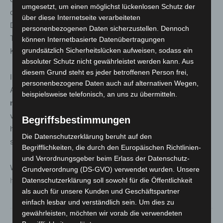
umgesetzt, um einen möglichst lückenlosen Schutz der
das am Stall der Bult-Trainerin tätig ist. Für das
über diese Internetseite verarbeiteten
Dreamteam Reese/Winkeler/Aram war es nach dem
personenbezogenen Daten sicherzustellen. Dennoch
Treffer am 20. Mai bereits der zweite Sieg in dieser
können Internetbasierte Datenübertragungen
grundsätzlich Sicherheitslücken aufweisen, sodass ein
Konstellation.
absoluter Schutz nicht gewährleistet werden kann. Aus
diesem Grund steht es jeder betroffenen Person frei,
In den zehn Rennen wurden 254.831,44 Euro umgesetzt.
personenbezogene Daten auch auf alternativen Wegen,
Auf der Neuen Bult geht es am
Freitag, 9. August 2024,
beispielsweise telefonisch, an uns zu übermitteln.
mit einem After-Work-Renntag
weiter. Wer im Kreise
von Freunden und Familie das Wochenende mit
Begriffsbestimmungen
hochkarätigem Galopprennsport einläuten möchte, sollte
Die Datenschutzerklärung beruht auf den
sich diesen Termin schon jetzt im Kalender vormerken.
Begrifflichkeiten, die durch den Europäischen Richtlinien-
und Verordnungsgeber beim Erlass der Datenschutz-
Weitere Informationen finden Sie auf
Grundverordnung (DS-GVO) verwendet wurden. Unsere
https://www.neuebult.de/
Datenschutzerklärung soll sowohl für die Öffentlichkeit
als auch für unsere Kunden und Geschäftspartner
einfach lesbar und verständlich sein. Um dies zu
gewährleisten, möchten wir vorab die verwendeten