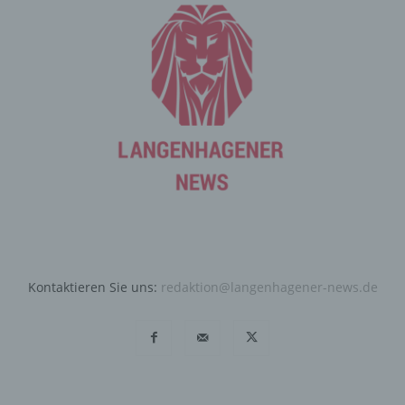
Ziel ausgewertet, den Datenschutz und die
Datensicherheit in unserem Unternehmen zu erhöhen,
um letztlich ein optimales Schutzniveau für die von uns
verarbeiteten personenbezogenen Daten
sicherzustellen. Die anonymen Daten der Server-Logfiles
werden getrennt von allen durch eine betroffene Person
angegebenen personenbezogenen Daten gespeichert.
Registrierung auf unserer
Internetseite
Die betroffene Person hat die Möglichkeit, sich auf der
Internetseite des für die Verarbeitung Verantwortlichen
unter Angabe von personenbezogenen Daten zu
registrieren. Welche personenbezogenen Daten dabei
Kontaktieren Sie uns:
redaktion@langenhagener-news.de
an den für die Verarbeitung Verantwortlichen übermittelt
werden, ergibt sich aus der jeweiligen Eingabemaske,
die für die Registrierung verwendet wird. Die von der
betroffenen Person eingegebenen personenbezogenen
Daten werden ausschließlich für die interne Verwendung
bei dem für die Verarbeitung Verantwortlichen und für