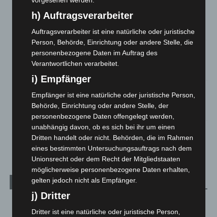
Brand im „Haus der Begegnung“ in Neuwarmbüchen schnell
h) Auftragsverarbeiter
eingedämmt
6. August 2026
Auftragsverarbeiter ist eine natürliche oder juristische
Person, Behörde, Einrichtung oder andere Stelle, die
Region Hannover: 21 neue Notfallsanitäter starten beim
personenbezogene Daten im Auftrag des
Roten Kreuz
Verantwortlichen verarbeitet.
5. August 2026
i) Empfänger
Mann läuft mit Hockeyschläger über A7 – Polizei sucht
Empfänger ist eine natürliche oder juristische Person,
Zeugen
Behörde, Einrichtung oder andere Stelle, der
5. August 2026
personenbezogene Daten offengelegt werden,
unabhängig davon, ob es sich bei ihr um einen
Celle: Mensch stirbt bei Bagger-Unfall auf Baustelle
Dritten handelt oder nicht. Behörden, die im Rahmen
5. August 2026
eines bestimmten Untersuchungsauftrags nach dem
Unionsrecht oder dem Recht der Mitgliedstaaten
möglicherweise personenbezogene Daten erhalten,
gelten jedoch nicht als Empfänger.
Kategorien
j) Dritter
Blaulicht
2.799
Dritter ist eine natürliche oder juristische Person,