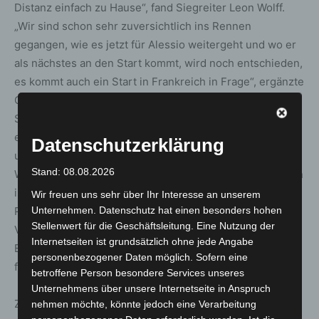
Distanz einfach zu Hause“, fand Siegreiter Leon Wolff.
„Wir sind schon sehr zuversichtlich ins Rennen
gegangen, wie es jetzt für Alessio weitergeht und wo er
als nächstes an den Start kommt, wird noch entschieden,
es kommt auch ein Start in Frankreich in Frage“, ergänzte
Christa Germann, Assistenztrainerin am Stall von Peter
Schiergen. „Der VGH Familienrenntag hat Tradition und
es ist sehr schön heute wieder hier sein zu können. Wir
Datenschutzerklärung
unterstützen den Reitsport, nicht nur, weil das Pferd im
Stand: 08.08.2026
Wappen Niedersachsens oder im Logo der VGH zu finden
ist, sondern auch weil Niedersachsen einfach ein
Wir freuen uns sehr über Ihr Interesse an unserem
Unternehmen. Datenschutz hat einen besonders hohen
Pferdeland ist“, fand Dr. Ulrich Knemeyer,
Stellenwert für die Geschäftsleitung. Eine Nutzung der
Vorstandsvorsitzender der VGH Versicherungen, der die
Internetseiten ist grundsätzlich ohne jede Angabe
Ehrenpreise an das siegreiche Team überreichte,
personenbezogener Daten möglich. Sofern eine
feierlich die richtigen Worte.
betroffene Person besondere Services unseres
Unternehmens über unsere Internetseite in Anspruch
Zu Gast auf der Neuen Bult war auch Altmeister Hans-
nehmen möchte, könnte jedoch eine Verarbeitung