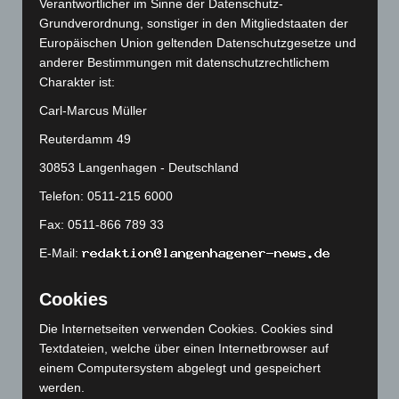
Verantwortlicher im Sinne der Datenschutz-
April 2026
(99)
Grundverordnung, sonstiger in den Mitgliedstaaten der
März 2026
(115)
Europäischen Union geltenden Datenschutzgesetze und
Februar 2026
(109)
anderer Bestimmungen mit datenschutzrechtlichem
Charakter ist:
Januar 2026
(122)
Carl-Marcus Müller
Dezember 2025
(103)
Reuterdamm 49
November 2025
(114)
30853 Langenhagen - Deutschland
Oktober 2025
(112)
September 2025
(93)
Telefon: 0511-215 6000
August 2025
(90)
Fax: 0511-866 789 33
Juli 2025
(90)
E-Mail:
Juni 2025
(103)
Cookies
Mai 2025
(112)
April 2025
(88)
Die Internetseiten verwenden Cookies. Cookies sind
Textdateien, welche über einen Internetbrowser auf
März 2025
(111)
einem Computersystem abgelegt und gespeichert
Februar 2025
(96)
werden.