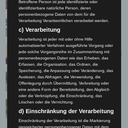
Betroffene Person ist jede identifizierte oder
Bothfeld
identifizierbare natürliche Person, deren
personenbezogene Daten von dem für die
Niedersachsen: Feuerwehrkräfte
Verarbeitung Verantwortlichen verarbeitet werden.
kehren nach Waldbrandeinsatz aus
c) Verarbeitung
Spanien zurück
Verarbeitung ist jeder mit oder ohne Hilfe
automatisierter Verfahren ausgeführte Vorgang oder
Hannover: Erste Tigermücken-
jede solche Vorgangsreihe im Zusammenhang mit
Population in Niedersachsen entdeckt
personenbezogenen Daten wie das Erheben, das
Erfassen, die Organisation, das Ordnen, die
Speicherung, die Anpassung oder Veränderung, das
Brand im „Haus der Begegnung“ in
Auslesen, das Abfragen, die Verwendung, die
Neuwarmbüchen schnell eingedämmt
Offenlegung durch Übermittlung, Verbreitung oder
eine andere Form der Bereitstellung, den Abgleich
oder die Verknüpfung, die Einschränkung, das
Region Hannover: 21 neue
Löschen oder die Vernichtung.
Notfallsanitäter starten beim Roten
d) Einschränkung der Verarbeitung
Kreuz
Einschränkung der Verarbeitung ist die Markierung
gespeicherter personenbezogener Daten mit dem