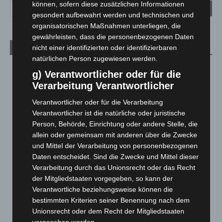
können, sofern diese zusätzlichen Informationen
gesondert aufbewahrt werden und technischen und
organisatorischen Maßnahmen unterliegen, die
gewährleisten, dass die personenbezogenen Daten
nicht einer identifizierten oder identifizierbaren
Aktuelle Beiträge
natürlichen Person zugewiesen werden.
Kunst trifft Weingenuss: Barbara-Susann Mehring zeigt ihre
g) Verantwortlicher oder für die
Werke im Jacques’ Wein-Depot Isernhagen
Verarbeitung Verantwortlicher
8. August 2026
Verantwortlicher oder für die Verarbeitung
A2: Zweite Turbobaustelle startet zwischen Hannover-West
Verantwortlicher ist die natürliche oder juristische
und Bothfeld
Person, Behörde, Einrichtung oder andere Stelle, die
8. August 2026
allein oder gemeinsam mit anderen über die Zwecke
und Mittel der Verarbeitung von personenbezogenen
Niedersachsen: Feuerwehrkräfte kehren nach
Daten entscheidet. Sind die Zwecke und Mittel dieser
Waldbrandeinsatz aus Spanien zurück
Verarbeitung durch das Unionsrecht oder das Recht
7. August 2026
der Mitgliedstaaten vorgegeben, so kann der
Verantwortliche beziehungsweise können die
Hannover: Erste Tigermücken-Population in Niedersachsen
bestimmten Kriterien seiner Benennung nach dem
entdeckt
Unionsrecht oder dem Recht der Mitgliedstaaten
7. August 2026
vorgesehen werden.