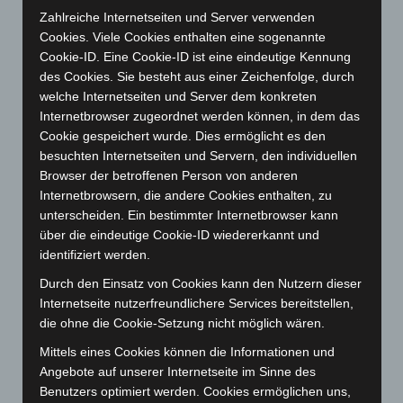
Januar 2025
(88)
Zahlreiche Internetseiten und Server verwenden
Dezember 2024
(89)
Cookies. Viele Cookies enthalten eine sogenannte
Cookie-ID. Eine Cookie-ID ist eine eindeutige Kennung
November 2024
(94)
des Cookies. Sie besteht aus einer Zeichenfolge, durch
Oktober 2024
(93)
welche Internetseiten und Server dem konkreten
Internetbrowser zugeordnet werden können, in dem das
September 2024
(112)
Cookie gespeichert wurde. Dies ermöglicht es den
August 2024
(107)
besuchten Internetseiten und Servern, den individuellen
Juli 2024
(89)
Browser der betroffenen Person von anderen
Internetbrowsern, die andere Cookies enthalten, zu
Juni 2024
(107)
unterscheiden. Ein bestimmter Internetbrowser kann
Mai 2024
(149)
über die eindeutige Cookie-ID wiedererkannt und
April 2024
(102)
identifiziert werden.
März 2024
(103)
Durch den Einsatz von Cookies kann den Nutzern dieser
Internetseite nutzerfreundlichere Services bereitstellen,
Februar 2024
(103)
die ohne die Cookie-Setzung nicht möglich wären.
Januar 2024
(111)
Mittels eines Cookies können die Informationen und
Dezember 2023
(130)
Angebote auf unserer Internetseite im Sinne des
November 2023
(130)
Benutzers optimiert werden. Cookies ermöglichen uns,