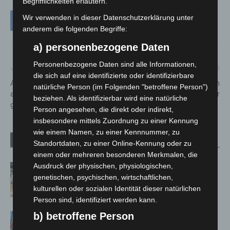
Begrifflichkeiten erläutern.
Wir verwenden in dieser Datenschutzerklärung unter
anderem die folgenden Begriffe:
a) personenbezogene Daten
Personenbezogene Daten sind alle Informationen,
Vorheriger Artikel
Nächster Artikel
die sich auf eine identifizierte oder identifizierbare
Abschnitt der Gaußstraße wird
IdeenExpo feiert neuen
natürliche Person (im Folgenden "betroffene Person")
ab 17. Juni für drei Wochen
Rekord: Über 430.000 Besucher
beziehen. Als identifizierbar wird eine natürliche
gesperrt
Person angesehen, die direkt oder indirekt,
insbesondere mittels Zuordnung zu einer Kennung
wie einem Namen, zu einer Kennnummer, zu
Verwandte Artikel
Mehr vom Autor
Standortdaten, zu einer Online-Kennung oder zu
einem oder mehreren besonderen Merkmalen, die
Ausdruck der physischen, physiologischen,
Kunst trifft Weingenuss: Barbara-
genetischen, psychischen, wirtschaftlichen,
Susann Mehring zeigt ihre Werke im
kulturellen oder sozialen Identität dieser natürlichen
Jacques’ Wein-Depot Isernhagen
Person sind, identifiziert werden kann.
b) betroffene Person
A2: Zweite Turbobaustelle startet
zwischen Hannover-West und