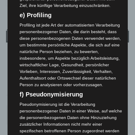
Ziel, ihre künftige Verarbeitung einzuschränken.
e) Profiling
Profiling ist jede Art der automatisierten Verarbeitung
personenbezogener Daten, die darin besteht, dass
Wetter
diese personenbezogenen Daten verwendet werden,
um bestimmte persönliche Aspekte, die sich auf eine
natürliche Person beziehen, zu bewerten,
LANGENHAGEN
insbesondere, um Aspekte bezüglich Arbeitsleistung,
Klarer Himmel
wirtschaftlicher Lage, Gesundheit, persönlicher
°
21.6
Vorlieben, Interessen, Zuverlässigkeit, Verhalten,
°
C
20.9
Aufenthaltsort oder Ortswechsel dieser natürlichen
°
20.5
Person zu analysieren oder vorherzusagen.
f) Pseudonymisierung
51%
1.8m/s
2%
Pseudonymisierung ist die Verarbeitung
personenbezogener Daten in einer Weise, auf welche
SA.
SO.
MO.
DI.
MI.
21
°
34
°
29
°
23
°
26
°
die personenbezogenen Daten ohne Hinzuziehung
zusätzlicher Informationen nicht mehr einer
spezifischen betroffenen Person zugeordnet werden