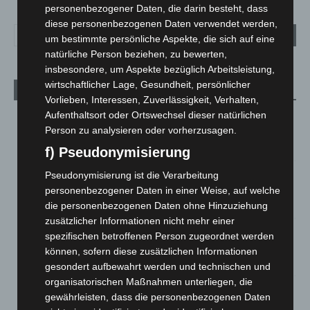
personenbezogener Daten, die darin besteht, dass
diese personenbezogenen Daten verwendet werden,
um bestimmte persönliche Aspekte, die sich auf eine
natürliche Person beziehen, zu bewerten,
insbesondere, um Aspekte bezüglich Arbeitsleistung,
wirtschaftlicher Lage, Gesundheit, persönlicher
Aktuelle Beiträge
Vorlieben, Interessen, Zuverlässigkeit, Verhalten,
Aufenthaltsort oder Ortswechsel dieser natürlichen
Kunst trifft Weingenuss: Barbara-Susann Mehring zeigt ihre
Person zu analysieren oder vorherzusagen.
Werke im Jacques’ Wein-Depot Isernhagen
8. August 2026
f) Pseudonymisierung
A2: Zweite Turbobaustelle startet zwischen Hannover-West
Pseudonymisierung ist die Verarbeitung
und Bothfeld
personenbezogener Daten in einer Weise, auf welche
8. August 2026
die personenbezogenen Daten ohne Hinzuziehung
zusätzlicher Informationen nicht mehr einer
Niedersachsen: Feuerwehrkräfte kehren nach
spezifischen betroffenen Person zugeordnet werden
Waldbrandeinsatz aus Spanien zurück
können, sofern diese zusätzlichen Informationen
7. August 2026
gesondert aufbewahrt werden und technischen und
organisatorischen Maßnahmen unterliegen, die
Hannover: Erste Tigermücken-Population in Niedersachsen
gewährleisten, dass die personenbezogenen Daten
entdeckt