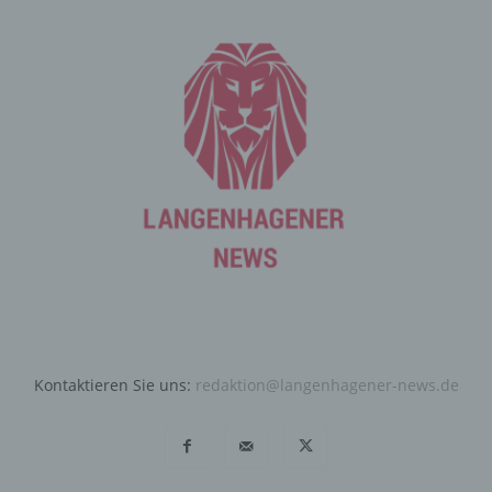
Angriffen auf unsere informationstechnologischen
Systeme dienen.
Bei der Nutzung dieser allgemeinen Daten und
Informationen ziehen wird keine Rückschlüsse auf die
betroffene Person. Diese Informationen werden vielmehr
benötigt, um (1) die Inhalte unserer Internetseite korrekt
auszuliefern, (2) die Inhalte unserer Internetseite sowie
die Werbung für diese zu optimieren, (3) die dauerhafte
Funktionsfähigkeit unserer informationstechnologischen
Systeme und der Technik unserer Internetseite zu
gewährleisten sowie (4) um Strafverfolgungsbehörden
im Falle eines Cyberangriffes die zur Strafverfolgung
notwendigen Informationen bereitzustellen. Diese
anonym erhobenen Daten und Informationen werden
durch uns daher einerseits statistisch und ferner mit dem
Kontaktieren Sie uns:
redaktion@langenhagener-news.de
Ziel ausgewertet, den Datenschutz und die
Datensicherheit in unserem Unternehmen zu erhöhen,
um letztlich ein optimales Schutzniveau für die von uns
verarbeiteten personenbezogenen Daten
sicherzustellen. Die anonymen Daten der Server-Logfiles