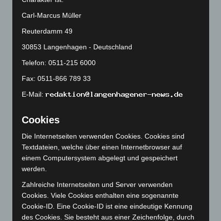
Februar 2025
(96)
Carl-Marcus Müller
Januar 2025
(88)
Reuterdamm 49
Dezember 2024
(89)
30853 Langenhagen - Deutschland
November 2024
(94)
Telefon: 0511-215 6000
Oktober 2024
(93)
Fax: 0511-866 789 33
September 2024
(112)
E-Mail:
August 2024
(107)
Juli 2024
(89)
Cookies
Juni 2024
(107)
Die Internetseiten verwenden Cookies. Cookies sind
Mai 2024
(149)
Textdateien, welche über einen Internetbrowser auf
April 2024
(102)
einem Computersystem abgelegt und gespeichert
werden.
März 2024
(103)
Zahlreiche Internetseiten und Server verwenden
Februar 2024
(103)
Cookies. Viele Cookies enthalten eine sogenannte
Januar 2024
(111)
Cookie-ID. Eine Cookie-ID ist eine eindeutige Kennung
Dezember 2023
(130)
des Cookies. Sie besteht aus einer Zeichenfolge, durch