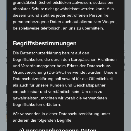
✓ Erlauben
Datenschutzbedingungen
grundsätzlich Sicherheitslücken aufweisen, sodass ein
absoluter Schutz nicht gewährleistet werden kann. Aus
diesem Grund steht es jeder betroffenen Person frei,
personenbezogene Daten auch auf alternativen Wegen,
beispielsweise telefonisch, an uns zu übermitteln.
Begriffsbestimmungen
Vorheriger Artikel
Nächster Artikel
Tiertransporte Kontrolle auf
Sicher im Alltag:
Die Datenschutzerklärung beruht auf den
A2 und A7: Polizei stellt 17
Präventionsrat Langenhagen
Begrifflichkeiten, die durch den Europäischen Richtlinien-
Verstöße fest
lädt zu Mitmach-Vortrag
und Verordnungsgeber beim Erlass der Datenschutz-
gegen Betrug ein
Grundverordnung (DS-GVO) verwendet wurden. Unsere
Datenschutzerklärung soll sowohl für die Öffentlichkeit
als auch für unsere Kunden und Geschäftspartner
Verwandte Artikel
Mehr vom Autor
einfach lesbar und verständlich sein. Um dies zu
gewährleisten, möchten wir vorab die verwendeten
Begrifflichkeiten erläutern.
Kunst trifft Weingenuss: Barbara-
Susann Mehring zeigt ihre Werke im
Wir verwenden in dieser Datenschutzerklärung unter
Jacques’ Wein-Depot Isernhagen
anderem die folgenden Begriffe:
a) personenbezogene Daten