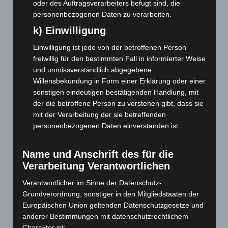
oder des Auftragsverarbeiters befugt sind, die
Mai 2026
(99)
personenbezogenen Daten zu verarbeiten.
April 2026
(99)
k) Einwilligung
März 2026
(115)
Einwilligung ist jede von der betroffenen Person
Februar 2026
(109)
freiwillig für den bestimmten Fall in informierter Weise
Januar 2026
(122)
und unmissverständlich abgegebene
Willensbekundung in Form einer Erklärung oder einer
Dezember 2025
(103)
sonstigen eindeutigen bestätigenden Handlung, mit
November 2025
(114)
der die betroffene Person zu verstehen gibt, dass sie
Oktober 2025
(112)
mit der Verarbeitung der sie betreffenden
personenbezogenen Daten einverstanden ist.
September 2025
(93)
August 2025
(90)
Name und Anschrift des für die
Juli 2025
(90)
Verarbeitung Verantwortlichen
Juni 2025
(103)
Verantwortlicher im Sinne der Datenschutz-
Mai 2025
(112)
Grundverordnung, sonstiger in den Mitgliedstaaten der
April 2025
(88)
Europäischen Union geltenden Datenschutzgesetze und
anderer Bestimmungen mit datenschutzrechtlichem
März 2025
(111)
Charakter ist: