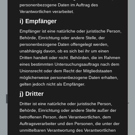
Blaulicht
2.799
personenbezogene Daten im Auftrag des
Corona-News
712
Verantwortlichen verarbeitet.
Hannover und Region
5.039
i) Empfänger
Langenhagen und Ortsteile
3.252
Empfänger ist eine natürliche oder juristische Person,
Leserbriefe
1
Behörde, Einrichtung oder andere Stelle, der
personenbezogene Daten offengelegt werden,
Menschen
2
unabhängig davon, ob es sich bei ihr um einen
Über uns
1
Dritten handelt oder nicht. Behörden, die im Rahmen
eines bestimmten Untersuchungsauftrags nach dem
Veranstaltungen
1.888
Unionsrecht oder dem Recht der Mitgliedstaaten
Welt
1.271
möglicherweise personenbezogene Daten erhalten,
gelten jedoch nicht als Empfänger.
j) Dritter
Archiv
Dritter ist eine natürliche oder juristische Person,
Behörde, Einrichtung oder andere Stelle außer der
August 2026
(14)
betroffenen Person, dem Verantwortlichen, dem
Juli 2026
(73)
Auftragsverarbeiter und den Personen, die unter der
Juni 2026
(139)
unmittelbaren Verantwortung des Verantwortlichen