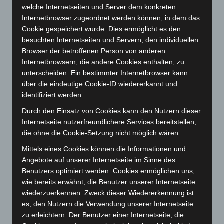
welche Internetseiten und Server dem konkreten
November 2023
(130)
Internetbrowser zugeordnet werden können, in dem das
Oktober 2023
(114)
Cookie gespeichert wurde. Dies ermöglicht es den
September 2023
(133)
besuchten Internetseiten und Servern, den individuellen
Browser der betroffenen Person von anderen
August 2023
(134)
Internetbrowsern, die andere Cookies enthalten, zu
Juli 2023
(118)
unterscheiden. Ein bestimmter Internetbrowser kann
Juni 2023
(142)
über die eindeutige Cookie-ID wiedererkannt und
identifiziert werden.
Mai 2023
(139)
Durch den Einsatz von Cookies kann den Nutzern dieser
April 2023
(155)
Internetseite nutzerfreundlichere Services bereitstellen,
März 2023
(174)
die ohne die Cookie-Setzung nicht möglich wären.
Februar 2023
(154)
Mittels eines Cookies können die Informationen und
Januar 2023
(140)
Angebote auf unserer Internetseite im Sinne des
Benutzers optimiert werden. Cookies ermöglichen uns,
Dezember 2022
(130)
wie bereits erwähnt, die Benutzer unserer Internetseite
November 2022
(167)
wiederzuerkennen. Zweck dieser Wiedererkennung ist
Oktober 2022
(166)
es, den Nutzern die Verwendung unserer Internetseite
zu erleichtern. Der Benutzer einer Internetseite, die
September 2022
(205)