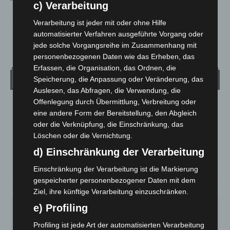
c) Verarbeitung
Verarbeitung ist jeder mit oder ohne Hilfe
automatisierter Verfahren ausgeführte Vorgang oder
jede solche Vorgangsreihe im Zusammenhang mit
personenbezogenen Daten wie das Erheben, das
Erfassen, die Organisation, das Ordnen, die
Wetter
Speicherung, die Anpassung oder Veränderung, das
Auslesen, das Abfragen, die Verwendung, die
Offenlegung durch Übermittlung, Verbreitung oder
LANGENHAGEN
eine andere Form der Bereitstellung, den Abgleich
Klarer Himmel
oder die Verknüpfung, die Einschränkung, das
Löschen oder die Vernichtung.
°
24.4
°
C
22
d) Einschränkung der Verarbeitung
°
21.6
Einschränkung der Verarbeitung ist die Markierung
gespeicherter personenbezogener Daten mit dem
51%
2.2m/s
5%
Ziel, ihre künftige Verarbeitung einzuschränken.
e) Profiling
SA.
SO.
MO.
DI.
MI.
27
°
34
°
28
°
22
°
26
°
Profiling ist jede Art der automatisierten Verarbeitung