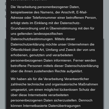
Datum: 18.04.2026
Die Verarbeitung personenbezogener Daten,
Uhrzeit: 20 Uhr
beispielsweise des Namens, der Anschrift, E-Mail-
Ort: Theatersaal Langenhagen
Adresse oder Telefonnummer einer betroffenen Person,
erfolgt stets im Einklang mit der Datenschutz-
Grundverordnung und in Übereinstimmung mit den für
Tickets bei den üblichen Vorverkaufsstellen erhältlich.
uns geltenden landesspezifischen
Datenschutzbestimmungen. Mittels dieser
Datenschutzerklärung möchte unser Unternehmen die
Öffentlichkeit über Art, Umfang und Zweck der von uns
erhobenen, genutzten und verarbeiteten
personenbezogenen Daten informieren. Ferner werden
Für die Nutzung von YouTube (YouTube, LLC, 901 Cherry Ave.,
San Bruno, CA 94066, USA) benötigen wir laut DSGVO Ihre
betroffene Personen mittels dieser Datenschutzerklärung
Zustimmung.
über die ihnen zustehenden Rechte aufgeklärt.
Es werden seitens YouTube personenbezogene Daten erhoben,
Wir haben als für die Verarbeitung Verantwortlicher
verarbeitet und gespeichert. Welche Daten genau entnehmen Sie
zahlreiche technische und organisatorische Maßnahmen
bitte den Datenschutzbedingungen.
umgesetzt, um einen möglichst lückenlosen Schutz der
über diese Internetseite verarbeiteten
Youtube
ist deaktiviert.
personenbezogenen Daten sicherzustellen. Dennoch
können Internetbasierte Datenübertragungen