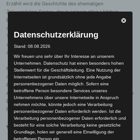
Erzählt wird die Geschichte des ehemaligen
Zirkusartisten Cortes, der in seinem alten Lädchen
Erinnerungen, Geschichten und Kostbarkeiten sammelt,
die andernorts achtlos weggeworfen werden. Eines
Datenschutzerklärung
Tages betritt die Straßenmusikerin Felice den Laden. Sie
verliebt sich in Cortes und in die Idee eines Ortes, an
Stand: 08.08.2026
dem gemeinsames Erinnern möglich ist.
Wir freuen uns sehr über Ihr Interesse an unserem
Unternehmen. Datenschutz hat einen besonders hohen
Musik, die berührt, Artistik, die staunen lässt, und
Stellenwert für die Geschäftsleitung. Eine Nutzung der
magische Momente prägen den Abend. Ergänzt wird das
Internetseiten ist grundsätzlich ohne jede Angabe
personenbezogener Daten möglich. Sofern eine
Bühnengeschehen durch eine große Leinwand, auf der
betroffene Person besondere Services unseres
eigens produzierte Filme und Bildwelten eine zusätzliche
Unternehmens über unsere Internetseite in Anspruch
Erzählebene eröffnen. Die Inszenierung versteht sich als
nehmen möchte, könnte jedoch eine Verarbeitung
Reise für die ganze Familie.
personenbezogener Daten erforderlich werden. Ist die
Verarbeitung personenbezogener Daten erforderlich und
besteht für eine solche Verarbeitung keine gesetzliche
Veranstaltungsdaten im Überblick
Grundlage, holen wir generell eine Einwilligung der
betroffenen Person ein.