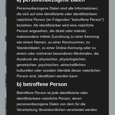
A2: Zweite Turbobaustelle startet
zwischen Hannover-West und
Personenbezogene Daten sind alle Informationen,
Bothfeld
die sich auf eine identifizierte oder identifizierbare
natürliche Person (im Folgenden "betroffene Person")
beziehen. Als identifizierbar wird eine natürliche
Hannover: Erste Tigermücken-
Person angesehen, die direkt oder indirekt,
Population in Niedersachsen entdeckt
insbesondere mittels Zuordnung zu einer Kennung
wie einem Namen, zu einer Kennnummer, zu
Standortdaten, zu einer Online-Kennung oder zu
Mann läuft mit Hockeyschläger über
einem oder mehreren besonderen Merkmalen, die
A7 – Polizei sucht Zeugen
Ausdruck der physischen, physiologischen,
genetischen, psychischen, wirtschaftlichen,
kulturellen oder sozialen Identität dieser natürlichen
Gasleitung bei McDonald’s-Umbau in
Person sind, identifiziert werden kann.
Langenhagen beschädigt
b) betroffene Person
Betroffene Person ist jede identifizierte oder
identifizierbare natürliche Person, deren
Hannover Klassik Open Air 2026:
personenbezogene Daten von dem für die
Französische Oper im Maschpark
Verarbeitung Verantwortlichen verarbeitet werden.