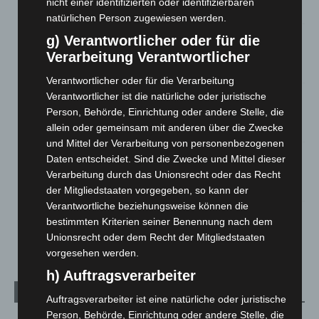
nicht einer identifizierten oder identifizierbaren
7. August 2026
natürlichen Person zugewiesen werden.
Brand im „Haus der Begegnung“ in Neuwarmbüchen schnell
g) Verantwortlicher oder für die
eingedämmt
Verarbeitung Verantwortlicher
6. August 2026
Verantwortlicher oder für die Verarbeitung
Verantwortlicher ist die natürliche oder juristische
Region Hannover: 21 neue Notfallsanitäter starten beim
Roten Kreuz
Person, Behörde, Einrichtung oder andere Stelle, die
allein oder gemeinsam mit anderen über die Zwecke
5. August 2026
und Mittel der Verarbeitung von personenbezogenen
Mann läuft mit Hockeyschläger über A7 – Polizei sucht
Daten entscheidet. Sind die Zwecke und Mittel dieser
Zeugen
Verarbeitung durch das Unionsrecht oder das Recht
5. August 2026
der Mitgliedstaaten vorgegeben, so kann der
Verantwortliche beziehungsweise können die
Celle: Mensch stirbt bei Bagger-Unfall auf Baustelle
bestimmten Kriterien seiner Benennung nach dem
5. August 2026
Unionsrecht oder dem Recht der Mitgliedstaaten
vorgesehen werden.
h) Auftragsverarbeiter
Kategorien
Auftragsverarbeiter ist eine natürliche oder juristische
Person, Behörde, Einrichtung oder andere Stelle, die