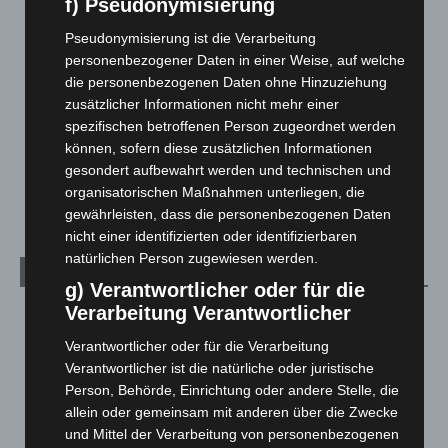
f) Pseudonymisierung
Hannover und Region
5.037
Langenhagen und Ortsteile
3.250
Pseudonymisierung ist die Verarbeitung
personenbezogener Daten in einer Weise, auf welche
Leserbriefe
1
die personenbezogenen Daten ohne Hinzuziehung
Menschen
2
zusätzlicher Informationen nicht mehr einer
spezifischen betroffenen Person zugeordnet werden
Über uns
1
können, sofern diese zusätzlichen Informationen
Veranstaltungen
1.887
gesondert aufbewahrt werden und technischen und
Welt
1.270
organisatorischen Maßnahmen unterliegen, die
gewährleisten, dass die personenbezogenen Daten
nicht einer identifizierten oder identifizierbaren
natürlichen Person zugewiesen werden.
Archiv
g) Verantwortlicher oder für die
Verarbeitung Verantwortlicher
August 2026
(12)
Juli 2026
(73)
Verantwortlicher oder für die Verarbeitung
Verantwortlicher ist die natürliche oder juristische
Juni 2026
(139)
Person, Behörde, Einrichtung oder andere Stelle, die
Mai 2026
(99)
allein oder gemeinsam mit anderen über die Zwecke
April 2026
(99)
und Mittel der Verarbeitung von personenbezogenen