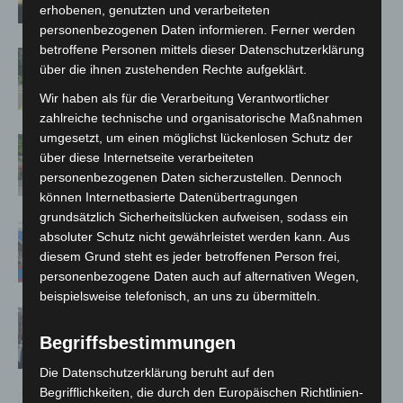
erhobenen, genutzten und verarbeiteten
personenbezogenen Daten informieren. Ferner werden
betroffene Personen mittels dieser Datenschutzerklärung
Brand im „Haus der Begegnung“ in
über die ihnen zustehenden Rechte aufgeklärt.
Neuwarmbüchen schnell eingedämmt
Wir haben als für die Verarbeitung Verantwortlicher
zahlreiche technische und organisatorische Maßnahmen
umgesetzt, um einen möglichst lückenlosen Schutz der
Region Hannover: 21 neue
über diese Internetseite verarbeiteten
Notfallsanitäter starten beim Roten
personenbezogenen Daten sicherzustellen. Dennoch
Kreuz
können Internetbasierte Datenübertragungen
grundsätzlich Sicherheitslücken aufweisen, sodass ein
Mann läuft mit Hockeyschläger über
absoluter Schutz nicht gewährleistet werden kann. Aus
A7 – Polizei sucht Zeugen
diesem Grund steht es jeder betroffenen Person frei,
personenbezogene Daten auch auf alternativen Wegen,
beispielsweise telefonisch, an uns zu übermitteln.
Celle: Mensch stirbt bei Bagger-Unfall
auf Baustelle
Begriffsbestimmungen
Die Datenschutzerklärung beruht auf den
Begrifflichkeiten, die durch den Europäischen Richtlinien-