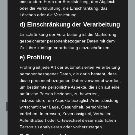
eine andere Form der Bereitstellung, den Abgleich
Mann läuft mit Hockeyschläger über A7 – Polizei sucht
oder die Verknüpfung, die Einschränkung, das
Zeugen
Löschen oder die Vernichtung.
5. August 2026
d) Einschränkung der Verarbeitung
Celle: Mensch stirbt bei Bagger-Unfall auf Baustelle
Einschränkung der Verarbeitung ist die Markierung
5. August 2026
gespeicherter personenbezogener Daten mit dem
Ziel, ihre künftige Verarbeitung einzuschränken.
Gasleitung bei McDonald’s-Umbau in Langenhagen
beschädigt
e) Profiling
5. August 2026
Profiling ist jede Art der automatisierten Verarbeitung
personenbezogener Daten, die darin besteht, dass
Anklage nach Abschaltung von „Archetyp Market“ erhoben
diese personenbezogenen Daten verwendet werden,
3. August 2026
um bestimmte persönliche Aspekte, die sich auf eine
natürliche Person beziehen, zu bewerten,
insbesondere, um Aspekte bezüglich Arbeitsleistung,
Kategorien
wirtschaftlicher Lage, Gesundheit, persönlicher
Vorlieben, Interessen, Zuverlässigkeit, Verhalten,
Blaulicht
2.799
Aufenthaltsort oder Ortswechsel dieser natürlichen
Person zu analysieren oder vorherzusagen.
Corona-News
712