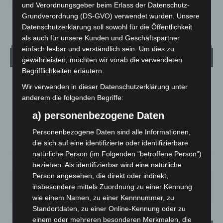
und Verordnungsgeber beim Erlass der Datenschutz-
Grundverordnung (DS-GVO) verwendet wurden. Unsere
Datenschutzerklärung soll sowohl für die Öffentlichkeit
als auch für unsere Kunden und Geschäftspartner
einfach lesbar und verständlich sein. Um dies zu
Wetter
gewährleisten, möchten wir vorab die verwendeten
Begrifflichkeiten erläutern.
LANGENHAGEN
Wir verwenden in dieser Datenschutzerklärung unter
anderem die folgenden Begriffe:
Bedeckt
°
20.7
a) personenbezogene Daten
°
C
19.7
Personenbezogene Daten sind alle Informationen,
°
18.8
die sich auf eine identifizierte oder identifizierbare
natürliche Person (im Folgenden "betroffene Person")
58%
3.1m/s
98%
beziehen. Als identifizierbar wird eine natürliche
Person angesehen, die direkt oder indirekt,
FR.
SA.
SO.
MO.
DI.
insbesondere mittels Zuordnung zu einer Kennung
21
°
27
°
33
°
29
°
24
°
wie einem Namen, zu einer Kennnummer, zu
Standortdaten, zu einer Online-Kennung oder zu
einem oder mehreren besonderen Merkmalen, die