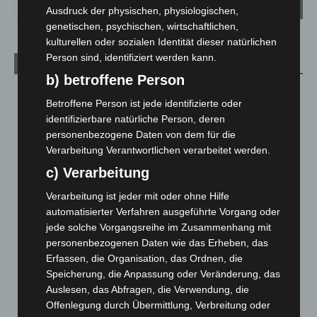
Ausdruck der physischen, physiologischen,
genetischen, psychischen, wirtschaftlichen,
kulturellen oder sozialen Identität dieser natürlichen
Person sind, identifiziert werden kann.
Aktuelle Beiträge
b) betroffene Person
Niedersachsen: Feuerwehrkräfte kehren nach
Betroffene Person ist jede identifizierte oder
Waldbrandeinsatz aus Spanien zurück
identifizierbare natürliche Person, deren
7. August 2026
personenbezogene Daten von dem für die
Hannover: Erste Tigermücken-Population in Niedersachsen
Verarbeitung Verantwortlichen verarbeitet werden.
entdeckt
c) Verarbeitung
7. August 2026
Verarbeitung ist jeder mit oder ohne Hilfe
Brand im „Haus der Begegnung“ in Neuwarmbüchen schnell
automatisierter Verfahren ausgeführte Vorgang oder
eingedämmt
jede solche Vorgangsreihe im Zusammenhang mit
6. August 2026
personenbezogenen Daten wie das Erheben, das
Erfassen, die Organisation, das Ordnen, die
Region Hannover: 21 neue Notfallsanitäter starten beim
Speicherung, die Anpassung oder Veränderung, das
Roten Kreuz
Auslesen, das Abfragen, die Verwendung, die
5. August 2026
Offenlegung durch Übermittlung, Verbreitung oder