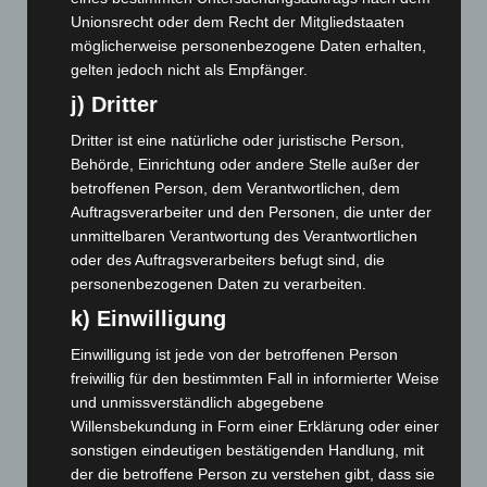
Dezember 2024
(89)
Unionsrecht oder dem Recht der Mitgliedstaaten
möglicherweise personenbezogene Daten erhalten,
November 2024
(94)
gelten jedoch nicht als Empfänger.
Oktober 2024
(93)
j) Dritter
September 2024
(112)
Dritter ist eine natürliche oder juristische Person,
August 2024
(107)
Behörde, Einrichtung oder andere Stelle außer der
Juli 2024
(89)
betroffenen Person, dem Verantwortlichen, dem
Auftragsverarbeiter und den Personen, die unter der
Juni 2024
(107)
unmittelbaren Verantwortung des Verantwortlichen
Mai 2024
(149)
oder des Auftragsverarbeiters befugt sind, die
April 2024
(102)
personenbezogenen Daten zu verarbeiten.
März 2024
(103)
k) Einwilligung
Februar 2024
(103)
Einwilligung ist jede von der betroffenen Person
Januar 2024
(111)
freiwillig für den bestimmten Fall in informierter Weise
und unmissverständlich abgegebene
Dezember 2023
(130)
Willensbekundung in Form einer Erklärung oder einer
November 2023
(130)
sonstigen eindeutigen bestätigenden Handlung, mit
der die betroffene Person zu verstehen gibt, dass sie
Oktober 2023
(114)