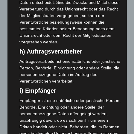
Daten entscheidet. Sind die Zwecke und Mittel dieser
März 2026
(115)
Verarbeitung durch das Unionsrecht oder das Recht
Februar 2026
(109)
der Mitgliedstaaten vorgegeben, so kann der
Verantwortliche beziehungsweise können die
Januar 2026
(122)
bestimmten Kriterien seiner Benennung nach dem
Dezember 2025
(103)
Unionsrecht oder dem Recht der Mitgliedstaaten
November 2025
(114)
vorgesehen werden.
Oktober 2025
(112)
h) Auftragsverarbeiter
September 2025
(93)
Auftragsverarbeiter ist eine natürliche oder juristische
August 2025
(90)
Person, Behörde, Einrichtung oder andere Stelle, die
personenbezogene Daten im Auftrag des
Juli 2025
(90)
Verantwortlichen verarbeitet.
Juni 2025
(103)
i) Empfänger
Mai 2025
(112)
Empfänger ist eine natürliche oder juristische Person,
April 2025
(88)
Behörde, Einrichtung oder andere Stelle, der
März 2025
(111)
personenbezogene Daten offengelegt werden,
unabhängig davon, ob es sich bei ihr um einen
Februar 2025
(96)
Dritten handelt oder nicht. Behörden, die im Rahmen
Januar 2025
(88)
eines bestimmten Untersuchungsauftrags nach dem