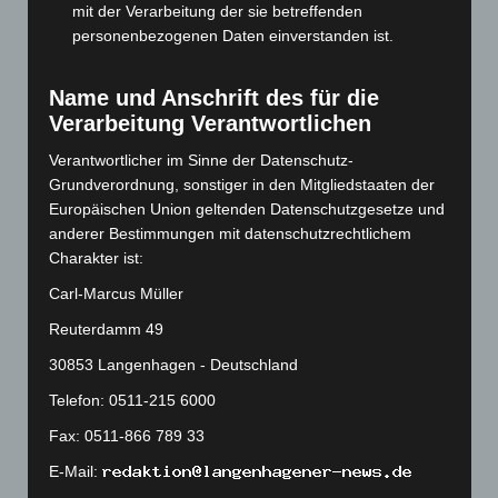
mit der Verarbeitung der sie betreffenden
September 2023
(133)
personenbezogenen Daten einverstanden ist.
August 2023
(134)
Juli 2023
(118)
Name und Anschrift des für die
Verarbeitung Verantwortlichen
Juni 2023
(142)
Mai 2023
(139)
Verantwortlicher im Sinne der Datenschutz-
Grundverordnung, sonstiger in den Mitgliedstaaten der
April 2023
(155)
Europäischen Union geltenden Datenschutzgesetze und
März 2023
(174)
anderer Bestimmungen mit datenschutzrechtlichem
Februar 2023
(154)
Charakter ist:
Januar 2023
(140)
Carl-Marcus Müller
Dezember 2022
(130)
Reuterdamm 49
November 2022
(167)
30853 Langenhagen - Deutschland
Oktober 2022
(166)
Telefon: 0511-215 6000
September 2022
(205)
Fax: 0511-866 789 33
August 2022
(166)
E-Mail:
Juli 2022
(133)