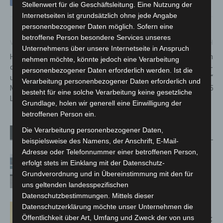
Stellenwert für die Geschäftsleitung. Eine Nutzung der
Internetseiten ist grundsätzlich ohne jede Angabe
personenbezogener Daten möglich. Sofern eine
betroffene Person besondere Services unseres
Vorheriger Artikel
Nächster Artikel
Unternehmens über unsere Internetseite in Anspruch
Hausrotschwanz ist „Vogel
Erlebnis-Zoo erreicht zweiten
nehmen möchte, könnte jedoch eine Verarbeitung
des Jahres 2025“ – Vortrag
Platz beim Parkscout-
personenbezogener Daten erforderlich werden. Ist die
und NABU-
Publikums-Award „Bester Zoo“
Verarbeitung personenbezogener Daten erforderlich und
Mitgliederversammlung in
2024/25
besteht für eine solche Verarbeitung keine gesetzliche
Langenhagen
Grundlage, holen wir generell eine Einwilligung der
betroffenen Person ein.
Die Verarbeitung personenbezogener Daten,
Verwandte Artikel
Mehr vom Autor
beispielsweise des Namens, der Anschrift, E-Mail-
Adresse oder Telefonnummer einer betroffenen Person,
Niedersachsen: Feuerwehrkräfte
erfolgt stets im Einklang mit der Datenschutz-
kehren nach Waldbrandeinsatz aus
Grundverordnung und in Übereinstimmung mit den für
Spanien zurück
uns geltenden landesspezifischen
Datenschutzbestimmungen. Mittels dieser
Hannover: Erste Tigermücken-
Datenschutzerklärung möchte unser Unternehmen die
Population in Niedersachsen entdeckt
Öffentlichkeit über Art, Umfang und Zweck der von uns