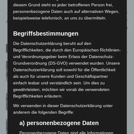
diesem Grund steht es jeder betroffenen Person frei,
personenbezogene Daten auch auf alternativen Wegen,
Vorheriger Artikel
Nächster Artikel
beispielsweise telefonisch, an uns zu übermitteln.
Antimaterie in Bewegung
Rekordbesucher auf secIT
2026 in Hannover
Begriffsbestimmungen
Die Datenschutzerklärung beruht auf den
Verwandte Artikel
Mehr vom Autor
Begrifflichkeiten, die durch den Europäischen Richtlinien-
und Verordnungsgeber beim Erlass der Datenschutz-
Grundverordnung (DS-GVO) verwendet wurden. Unsere
Region Hannover: 21 neue
Datenschutzerklärung soll sowohl für die Öffentlichkeit
Notfallsanitäter starten beim Roten
als auch für unsere Kunden und Geschäftspartner
Kreuz
einfach lesbar und verständlich sein. Um dies zu
gewährleisten, möchten wir vorab die verwendeten
Mann läuft mit Hockeyschläger über
Begrifflichkeiten erläutern.
A7 – Polizei sucht Zeugen
Wir verwenden in dieser Datenschutzerklärung unter
anderem die folgenden Begriffe:
Celle: Mensch stirbt bei Bagger-Unfall
a) personenbezogene Daten
auf Baustelle
Personenbezogene Daten sind alle Informationen,