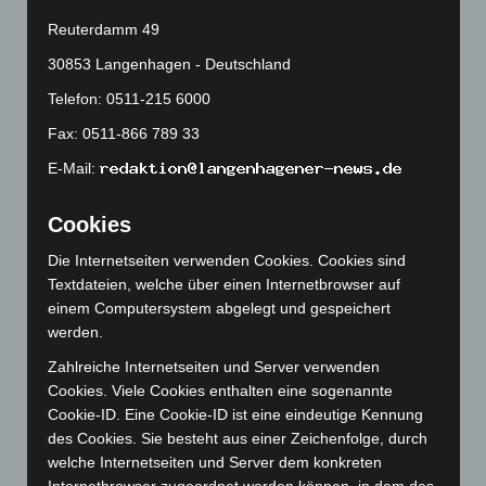
September 2024
(112)
Reuterdamm 49
August 2024
(107)
30853 Langenhagen - Deutschland
Juli 2024
(89)
Telefon: 0511-215 6000
Juni 2024
(107)
Fax: 0511-866 789 33
Mai 2024
(149)
April 2024
(102)
E-Mail:
März 2024
(103)
Cookies
Februar 2024
(103)
Die Internetseiten verwenden Cookies. Cookies sind
Januar 2024
(111)
Textdateien, welche über einen Internetbrowser auf
Dezember 2023
(130)
einem Computersystem abgelegt und gespeichert
November 2023
(130)
werden.
Oktober 2023
(114)
Zahlreiche Internetseiten und Server verwenden
Cookies. Viele Cookies enthalten eine sogenannte
September 2023
(133)
Cookie-ID. Eine Cookie-ID ist eine eindeutige Kennung
August 2023
(134)
des Cookies. Sie besteht aus einer Zeichenfolge, durch
Juli 2023
(118)
welche Internetseiten und Server dem konkreten
Internetbrowser zugeordnet werden können, in dem das