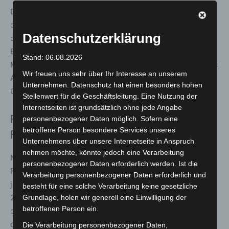
Die rechtliche Einordnung des Geschehens übernahm
die Staatsanwaltschaft Hannover. Aufgrund der Schwere
Datenschutzerklärung
der Tat und des eingesetzten Messers stuften die
Ermittler den Sachverhalt als versuchten Totschlag ein.
Stand: 06.08.2026
Maßgeblich dafür waren unter anderem die Intensität des
Wir freuen uns sehr über Ihr Interesse an unserem
Angriffs sowie die lebensbedrohlichen Verletzungen des
Unternehmen. Datenschutz hat einen besonders hohen
Opfers.
Stellenwert für die Geschäftsleitung. Eine Nutzung der
Internetseiten ist grundsätzlich ohne jede Angabe
Festnahme nach umfangreichen
personenbezogener Daten möglich. Sofern eine
betroffene Person besondere Services unseres
Fahndungsmaßnahmen
Unternehmens über unsere Internetseite in Anspruch
nehmen möchte, könnte jedoch eine Verarbeitung
Nach mehrtägigen Ermittlungs- und
personenbezogener Daten erforderlich werden. Ist die
Fahndungsmaßnahmen nahmen Polizeikräfte den 24-
Verarbeitung personenbezogener Daten erforderlich und
jährigen Tatverdächtigen am Freitagmorgen, 20. März
besteht für eine solche Verarbeitung keine gesetzliche
2026, fest. Noch am selben Tag wurde er dem Haftrichter
Grundlage, holen wir generell eine Einwilligung der
betroffenen Person ein.
des Amtsgericht Hannover vorgeführt. Dieser ordnete
die Untersuchungshaft an und verkündete einen
Die Verarbeitung personenbezogener Daten,