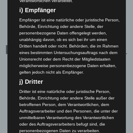
Verantwortlichen verarbeitet.
Über uns
1
i) Empfänger
Veranstaltungen
1.887
Empfänger ist eine natürliche oder juristische Person,
Welt
1.269
Behörde, Einrichtung oder andere Stelle, der
personenbezogene Daten offengelegt werden,
unabhängig davon, ob es sich bei ihr um einen
Dritten handelt oder nicht. Behörden, die im Rahmen
Archiv
eines bestimmten Untersuchungsauftrags nach dem
Unionsrecht oder dem Recht der Mitgliedstaaten
August 2026
(9)
möglicherweise personenbezogene Daten erhalten,
Juli 2026
(73)
gelten jedoch nicht als Empfänger.
Juni 2026
(139)
j) Dritter
Mai 2026
(99)
Dritter ist eine natürliche oder juristische Person,
April 2026
(99)
Behörde, Einrichtung oder andere Stelle außer der
betroffenen Person, dem Verantwortlichen, dem
März 2026
(115)
Auftragsverarbeiter und den Personen, die unter der
Februar 2026
(109)
unmittelbaren Verantwortung des Verantwortlichen
oder des Auftragsverarbeiters befugt sind, die
Januar 2026
(122)
personenbezogenen Daten zu verarbeiten.