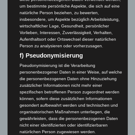
um bestimmte persönliche Aspekte, die sich auf eine
Region Hannover: 21 neue Notfallsanitäter starten beim
natürliche Person beziehen, zu bewerten,
Roten Kreuz
insbesondere, um Aspekte bezüglich Arbeitsleistung,
5. August 2026
wirtschaftlicher Lage, Gesundheit, persönlicher
Mann läuft mit Hockeyschläger über A7 – Polizei sucht
Vorlieben, Interessen, Zuverlässigkeit, Verhalten,
Zeugen
Aufenthaltsort oder Ortswechsel dieser natürlichen
5. August 2026
Person zu analysieren oder vorherzusagen.
f) Pseudonymisierung
Celle: Mensch stirbt bei Bagger-Unfall auf Baustelle
Pseudonymisierung ist die Verarbeitung
5. August 2026
personenbezogener Daten in einer Weise, auf welche
Gasleitung bei McDonald’s-Umbau in Langenhagen
die personenbezogenen Daten ohne Hinzuziehung
beschädigt
zusätzlicher Informationen nicht mehr einer
5. August 2026
spezifischen betroffenen Person zugeordnet werden
können, sofern diese zusätzlichen Informationen
Anklage nach Abschaltung von „Archetyp Market“ erhoben
gesondert aufbewahrt werden und technischen und
3. August 2026
organisatorischen Maßnahmen unterliegen, die
gewährleisten, dass die personenbezogenen Daten
Hannover: Polizei stoppt 166 Trunkenheitsfahrten bei
nicht einer identifizierten oder identifizierbaren
Großkontrolle
natürlichen Person zugewiesen werden.