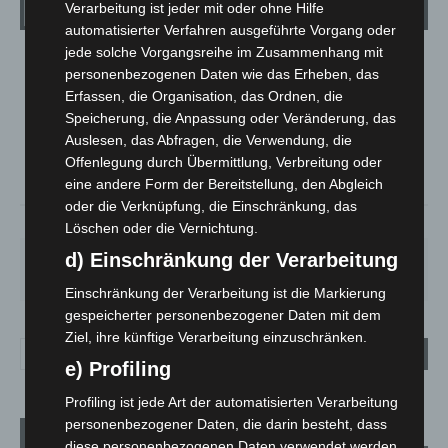
Wetter
Verarbeitung ist jeder mit oder ohne Hilfe
automatisierter Verfahren ausgeführte Vorgang oder
jede solche Vorgangsreihe im Zusammenhang mit
LANGENHAGEN
personenbezogenen Daten wie das Erheben, das
Klarer Himmel
Erfassen, die Organisation, das Ordnen, die
Speicherung, die Anpassung oder Veränderung, das
°
22.7
°
C
21.9
Auslesen, das Abfragen, die Verwendung, die
Offenlegung durch Übermittlung, Verbreitung oder
°
21.6
eine andere Form der Bereitstellung, den Abgleich
oder die Verknüpfung, die Einschränkung, das
62%
3.6m/s
4%
Löschen oder die Vernichtung.
d) Einschränkung der Verarbeitung
DO.
FR.
SA.
SO.
MO.
29
°
25
°
27
°
32
°
35
°
Einschränkung der Verarbeitung ist die Markierung
gespeicherter personenbezogener Daten mit dem
Ziel, ihre künftige Verarbeitung einzuschränken.
e) Profiling
Profiling ist jede Art der automatisierten Verarbeitung
personenbezogener Daten, die darin besteht, dass
Aktuelle Beiträge
diese personenbezogenen Daten verwendet werden,