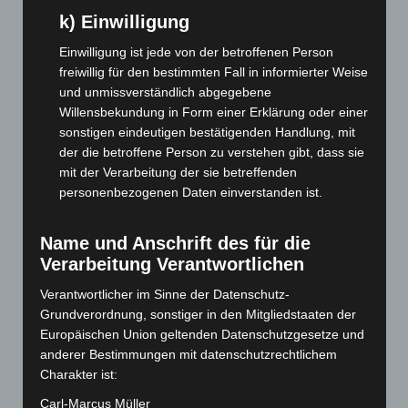
Dezember 2025
(103)
k) Einwilligung
November 2025
(114)
Einwilligung ist jede von der betroffenen Person
Oktober 2025
(112)
freiwillig für den bestimmten Fall in informierter Weise
September 2025
(93)
und unmissverständlich abgegebene
August 2025
(90)
Willensbekundung in Form einer Erklärung oder einer
sonstigen eindeutigen bestätigenden Handlung, mit
Juli 2025
(90)
der die betroffene Person zu verstehen gibt, dass sie
Juni 2025
(103)
mit der Verarbeitung der sie betreffenden
personenbezogenen Daten einverstanden ist.
Mai 2025
(112)
April 2025
(88)
Name und Anschrift des für die
März 2025
(111)
Verarbeitung Verantwortlichen
Februar 2025
(96)
Verantwortlicher im Sinne der Datenschutz-
Januar 2025
(88)
Grundverordnung, sonstiger in den Mitgliedstaaten der
Dezember 2024
(89)
Europäischen Union geltenden Datenschutzgesetze und
anderer Bestimmungen mit datenschutzrechtlichem
November 2024
(94)
Charakter ist:
Oktober 2024
(93)
Carl-Marcus Müller