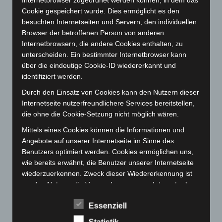
Juni 2023
(142)
Cookie gespeichert wurde. Dies ermöglicht es den
Mai 2023
(139)
besuchten Internetseiten und Servern, den individuellen
April 2023
(155)
Browser der betroffenen Person von anderen
Internetbrowsern, die andere Cookies enthalten, zu
März 2023
(174)
unterscheiden. Ein bestimmter Internetbrowser kann
Februar 2023
(154)
über die eindeutige Cookie-ID wiedererkannt und
identifiziert werden.
Januar 2023
(140)
Dezember 2022
(130)
Durch den Einsatz von Cookies kann den Nutzern dieser
Internetseite nutzerfreundlichere Services bereitstellen,
November 2022
(167)
die ohne die Cookie-Setzung nicht möglich wären.
Oktober 2022
(166)
Mittels eines Cookies können die Informationen und
September 2022
(205)
Angebote auf unserer Internetseite im Sinne des
August 2022
(166)
Benutzers optimiert werden. Cookies ermöglichen uns,
wie bereits erwähnt, die Benutzer unserer Internetseite
Juli 2022
(133)
wiederzuerkennen. Zweck dieser Wiedererkennung ist
Juni 2022
(167)
es, den Nutzern die Verwendung unserer Internetseite
zu erleichtern. Der Benutzer einer Internetseite, die
Mai 2022
(177)
Essenziell
Cookies verwendet, muss beispielsweise nicht bei jedem
April 2022
(198)
Besuch der Internetseite erneut seine Zugangsdaten
Statistik