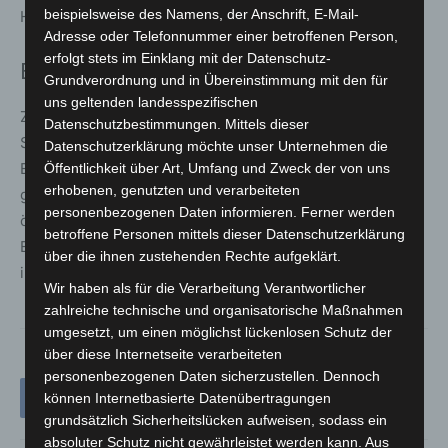
beispielsweise des Namens, der Anschrift, E-Mail-
Haftbefehl.
Adresse oder Telefonnummer einer betroffenen Person,
erfolgt stets im Einklang mit der Datenschutz-
Ermittlungen zum Tatmotiv dauern an
Grundverordnung und in Übereinstimmung mit den für
uns geltenden landesspezifischen
Zum konkreten Tatmotiv machten Polizei und
Datenschutzbestimmungen. Mittels dieser
Staatsanwaltschaft bislang keine Angaben. Die
Datenschutzerklärung möchte unser Unternehmen die
Ermittlungen dauern weiterhin an. Um diese nicht zu
Öffentlichkeit über Art, Umfang und Zweck der von uns
erhobenen, genutzten und verarbeiteten
gefährden, hatte die Polizei zunächst von einer
personenbezogenen Daten informieren. Ferner werden
öffentlichen Berichterstattung über den Fall abgesehen.
betroffene Personen mittels dieser Datenschutzerklärung
Erst nach der Festnahme des Tatverdächtigen
über die ihnen zustehenden Rechte aufgeklärt.
informierten die Behörden die Öffentlichkeit.
Wir haben als für die Verarbeitung Verantwortlicher
zahlreiche technische und organisatorische Maßnahmen
umgesetzt, um einen möglichst lückenlosen Schutz der
über diese Internetseite verarbeiteten
personenbezogenen Daten sicherzustellen. Dennoch
können Internetbasierte Datenübertragungen
grundsätzlich Sicherheitslücken aufweisen, sodass ein
absoluter Schutz nicht gewährleistet werden kann. Aus