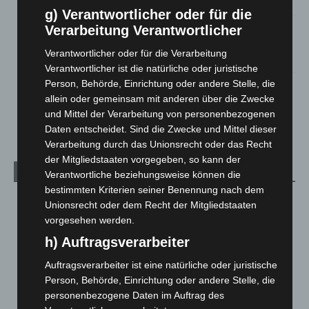
2. August 2026
g) Verantwortlicher oder für die
Verarbeitung Verantwortlicher
Hannover Klassik Open Air 2026: Französische Oper im
Maschpark
Verantwortlicher oder für die Verarbeitung
2. August 2026
Verantwortlicher ist die natürliche oder juristische
Person, Behörde, Einrichtung oder andere Stelle, die
Schwarz Digits und Zscaler starten souveräne Cloud-
allein oder gemeinsam mit anderen über die Zwecke
Sicherheitsplattform für Europa
und Mittel der Verarbeitung von personenbezogenen
2. August 2026
Daten entscheidet. Sind die Zwecke und Mittel dieser
Verarbeitung durch das Unionsrecht oder das Recht
der Mitgliedstaaten vorgegeben, so kann der
Kategorien
Verantwortliche beziehungsweise können die
bestimmten Kriterien seiner Benennung nach dem
Blaulicht
2.797
Unionsrecht oder dem Recht der Mitgliedstaaten
vorgesehen werden.
Corona-News
712
h) Auftragsverarbeiter
Hannover und Region
5.034
Langenhagen und Ortsteile
3.249
Auftragsverarbeiter ist eine natürliche oder juristische
Person, Behörde, Einrichtung oder andere Stelle, die
Leserbriefe
1
personenbezogene Daten im Auftrag des
Menschen
2