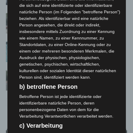
die sich auf eine identifizierte oder identifizierbare
natürliche Person (im Folgenden "betroffene Person")
Gasleitung bei McDonald’s-Umbau in
beziehen. Als identifizierbar wird eine natürliche
Langenhagen beschädigt
Person angesehen, die direkt oder indirekt,
insbesondere mittels Zuordnung zu einer Kennung
wie einem Namen, zu einer Kennnummer, zu
Anklage nach Abschaltung von
Standortdaten, zu einer Online-Kennung oder zu
einem oder mehreren besonderen Merkmalen, die
„Archetyp Market“ erhoben
Ausdruck der physischen, physiologischen,
genetischen, psychischen, wirtschaftlichen,
kulturellen oder sozialen Identität dieser natürlichen
Hannover: Polizei stoppt 166
Person sind, identifiziert werden kann.
Trunkenheitsfahrten bei
b) betroffene Person
Großkontrolle
Betroffene Person ist jede identifizierte oder
identifizierbare natürliche Person, deren
personenbezogene Daten von dem für die
Verarbeitung Verantwortlichen verarbeitet werden.
c) Verarbeitung