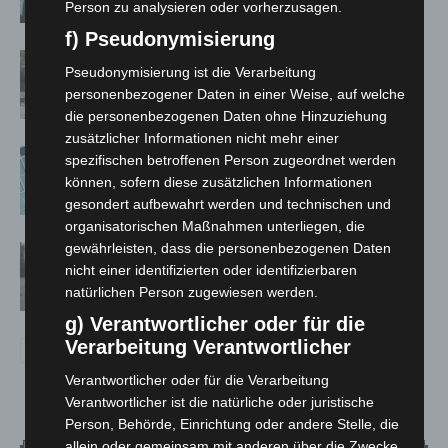
Person zu analysieren oder vorherzusagen.
f) Pseudonymisierung
Gasleitung bei McDonald’s-Umbau in
Pseudonymisierung ist die Verarbeitung
Langenhagen beschädigt
personenbezogener Daten in einer Weise, auf welche
die personenbezogenen Daten ohne Hinzuziehung
zusätzlicher Informationen nicht mehr einer
Anklage nach Abschaltung von
spezifischen betroffenen Person zugeordnet werden
„Archetyp Market“ erhoben
können, sofern diese zusätzlichen Informationen
gesondert aufbewahrt werden und technischen und
organisatorischen Maßnahmen unterliegen, die
gewährleisten, dass die personenbezogenen Daten
Hannover: Polizei stoppt 166
nicht einer identifizierten oder identifizierbaren
Trunkenheitsfahrten bei
natürlichen Person zugewiesen werden.
Großkontrolle
g) Verantwortlicher oder für die
Verarbeitung Verantwortlicher
Verantwortlicher oder für die Verarbeitung
Verantwortlicher ist die natürliche oder juristische
Person, Behörde, Einrichtung oder andere Stelle, die
allein oder gemeinsam mit anderen über die Zwecke