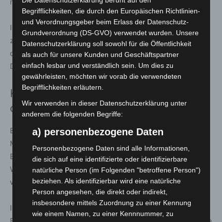
Die Datenschutzerklärung beruht auf den
müssen.
Begrifflichkeiten, die durch den Europäischen Richtlinien-
und Verordnungsgeber beim Erlass der Datenschutz-
Im weiteren Verlauf wurde der betroffene Dachbereich
Grundverordnung (DS-GVO) verwendet wurden. Unsere
zusätzlich mit Schaum geflutet. Anschließend belüfteten
Datenschutzerklärung soll sowohl für die Öffentlichkeit
die Einsatzkräfte die Gebäude und kontrollierten das
als auch für unsere Kunden und Geschäftspartner
Dach mit Wärmebildkameras auf verbliebene Glutnester.
einfach lesbar und verständlich sein. Um dies zu
gewährleisten, möchten wir vorab die verwendeten
Begrifflichkeiten erläutern.
Keine Verletzten – Unterbringung
Wir verwenden in dieser Datenschutzerklärung unter
organisiert
anderem die folgenden Begriffe:
Bei dem Einsatz wurde niemand verletzt. Eine
a) personenbezogene Daten
Menschenrettung war nicht erforderlich. Ein Teil der
Personenbezogene Daten sind alle Informationen,
Bewohner konnte nach Abschluss der Maßnahmen in die
die sich auf eine identifizierte oder identifizierbare
Wohnungen zurückkehren. Für weitere Betroffene
natürliche Person (im Folgenden "betroffene Person")
beziehen. Als identifizierbar wird eine natürliche
wurden Unterbringungsmöglichkeiten organisiert.
Person angesehen, die direkt oder indirekt,
insbesondere mittels Zuordnung zu einer Kennung
Insgesamt waren 52 Einsatzkräfte mit 17 Fahrzeugen von
wie einem Namen, zu einer Kennnummer, zu
Feuerwehr, Rettungsdienst und Polizei im Einsatz. Für die