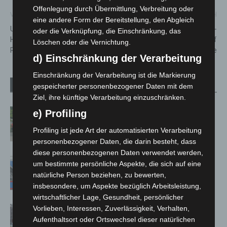
Offenlegung durch Übermittlung, Verbreitung oder
Vorheriger Artikel
Nächster Artikel
eine andere Form der Bereitstellung, den Abgleich
Unfall auf der A7 bei
Sandskulptur vor LaGa-
oder die Verknüpfung, die Einschränkung, das
Hildesheim legt Verkehr
Gelände zeigt Bad Nenndorf
Löschen oder die Vernichtung.
Richtung Hannover lahm
als detailreiche Skyline
d) Einschränkung der Verarbeitung
Einschränkung der Verarbeitung ist die Markierung
Verwandte Artikel
Mehr vom Autor
gespeicherter personenbezogener Daten mit dem
Ziel, ihre künftige Verarbeitung einzuschränken.
Region Hannover: 21 neue
e) Profiling
Notfallsanitäter starten beim Roten
Profiling ist jede Art der automatisierten Verarbeitung
Kreuz
personenbezogener Daten, die darin besteht, dass
diese personenbezogenen Daten verwendet werden,
Mann läuft mit Hockeyschläger über
um bestimmte persönliche Aspekte, die sich auf eine
A7 – Polizei sucht Zeugen
natürliche Person beziehen, zu bewerten,
insbesondere, um Aspekte bezüglich Arbeitsleistung,
wirtschaftlicher Lage, Gesundheit, persönlicher
Celle: Mensch stirbt bei Bagger-Unfall
Vorlieben, Interessen, Zuverlässigkeit, Verhalten,
Aufenthaltsort oder Ortswechsel dieser natürlichen
auf Baustelle