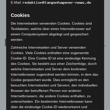
Menschen
2
E-Mail:
Über uns
1
Veranstaltungen
1.887
Cookies
Welt
1.269
Die Internetseiten verwenden Cookies. Cookies sind
Textdateien, welche über einen Internetbrowser auf
einem Computersystem abgelegt und gespeichert
werden.
Archiv
Zahlreiche Internetseiten und Server verwenden
August 2026
(9)
Cookies. Viele Cookies enthalten eine sogenannte
Cookie-ID. Eine Cookie-ID ist eine eindeutige Kennung
Juli 2026
(73)
des Cookies. Sie besteht aus einer Zeichenfolge, durch
Juni 2026
(139)
welche Internetseiten und Server dem konkreten
Internetbrowser zugeordnet werden können, in dem das
Mai 2026
(99)
Cookie gespeichert wurde. Dies ermöglicht es den
April 2026
(99)
besuchten Internetseiten und Servern, den individuellen
März 2026
(115)
Browser der betroffenen Person von anderen
Internetbrowsern, die andere Cookies enthalten, zu
Februar 2026
(109)
unterscheiden. Ein bestimmter Internetbrowser kann
Januar 2026
(122)
über die eindeutige Cookie-ID wiedererkannt und