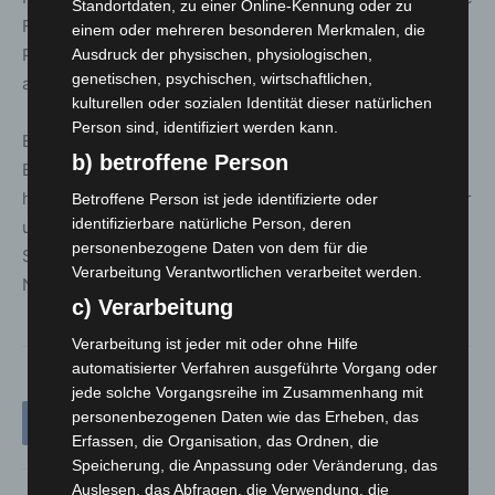
Standortdaten, zu einer Online-Kennung oder zu
Feuerwehr endete der Einsatz gegen 22:00 Uhr. Die
einem oder mehreren besonderen Merkmalen, die
Polizei hat Ermittlungen zur Brandursache
Ausdruck der physischen, physiologischen,
genetischen, psychischen, wirtschaftlichen,
aufgenommen.
kulturellen oder sozialen Identität dieser natürlichen
Person sind, identifiziert werden kann.
Brände in innenliegenden und schwer zugänglichen
b) betroffene Person
Bereichen gelten als besonders einsatzintensiv, da sie
häufig erst spät lokalisiert werden können. Für Anwohner
Betroffene Person ist jede identifizierte oder
identifizierbare natürliche Person, deren
und Gewerbetreibende bedeuten solche Lagen nicht nur
personenbezogene Daten von dem für die
Sachschäden, sondern oft auch vorübergehende
Verarbeitung Verantwortlichen verarbeitet werden.
Nutzungseinschränkungen.
c) Verarbeitung
Verarbeitung ist jeder mit oder ohne Hilfe
automatisierter Verfahren ausgeführte Vorgang oder
jede solche Vorgangsreihe im Zusammenhang mit
personenbezogenen Daten wie das Erheben, das
Erfassen, die Organisation, das Ordnen, die
Speicherung, die Anpassung oder Veränderung, das
Auslesen, das Abfragen, die Verwendung, die