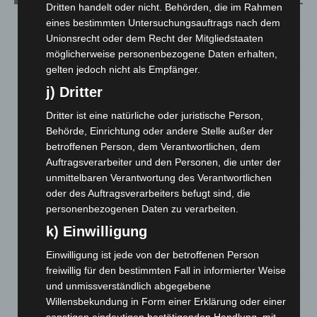
Dritten handelt oder nicht. Behörden, die im Rahmen
Region Hannover: 21 neue Notfallsanitäter starten beim
eines bestimmten Untersuchungsauftrags nach dem
Roten Kreuz
Unionsrecht oder dem Recht der Mitgliedstaaten
5. August 2026
möglicherweise personenbezogene Daten erhalten,
gelten jedoch nicht als Empfänger.
Mann läuft mit Hockeyschläger über A7 – Polizei sucht
j) Dritter
Zeugen
5. August 2026
Dritter ist eine natürliche oder juristische Person,
Behörde, Einrichtung oder andere Stelle außer der
Celle: Mensch stirbt bei Bagger-Unfall auf Baustelle
betroffenen Person, dem Verantwortlichen, dem
5. August 2026
Auftragsverarbeiter und den Personen, die unter der
unmittelbaren Verantwortung des Verantwortlichen
Gasleitung bei McDonald’s-Umbau in Langenhagen
oder des Auftragsverarbeiters befugt sind, die
beschädigt
personenbezogenen Daten zu verarbeiten.
5. August 2026
k) Einwilligung
Anklage nach Abschaltung von „Archetyp Market“ erhoben
Einwilligung ist jede von der betroffenen Person
3. August 2026
freiwillig für den bestimmten Fall in informierter Weise
und unmissverständlich abgegebene
Hannover: Polizei stoppt 166 Trunkenheitsfahrten bei
Willensbekundung in Form einer Erklärung oder einer
Großkontrolle