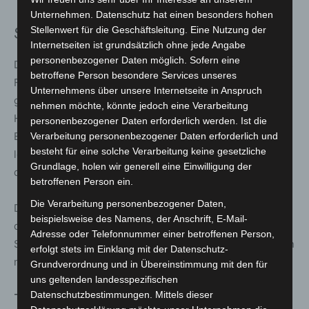
Unternehmen. Datenschutz hat einen besonders hohen
Stellenwert für die Geschäftsleitung. Eine Nutzung der
Schäden an mehreren Gebäudeteilen
Internetseiten ist grundsätzlich ohne jede Angabe
personenbezogener Daten möglich. Sofern eine
Durch die Enge und die baulichen Verbindungen griff das
betroffene Person besondere Services unseres
Feuer auf verschiedene Gebäudeteile über. An der
Unternehmens über unsere Internetseite in Anspruch
großen Lagerhalle wurden Fassadenteile durch
nehmen möchte, könnte jedoch eine Verarbeitung
Hitzeeinwirkung beschädigt. In dem ehemaligen
personenbezogener Daten erforderlich werden. Ist die
Bürogebäude kam es in mehreren Wohnungen zu
Verarbeitung personenbezogener Daten erforderlich und
besteht für eine solche Verarbeitung keine gesetzliche
leichter bis starker Rauchentwicklung, teilweise auch zu
Grundlage, holen wir generell eine Einwilligung der
deutlichen Brandschäden.
betroffenen Person ein.
Die Verarbeitung personenbezogener Daten,
Das Veranstaltungszentrum ist infolge des Brandes
beispielsweise des Namens, der Anschrift, E-Mail-
derzeit nicht nutzbar. Die genaue Ausdehnung der
Adresse oder Telefonnummer einer betroffenen Person,
Sachschäden kann die Feuerwehr nach eigenen Angaben
erfolgt stets im Einklang mit der Datenschutz-
noch nicht beziffern.
Grundverordnung und in Übereinstimmung mit den für
uns geltenden landesspezifischen
Datenschutzbestimmungen. Mittels dieser
Technisch anspruchsvolle