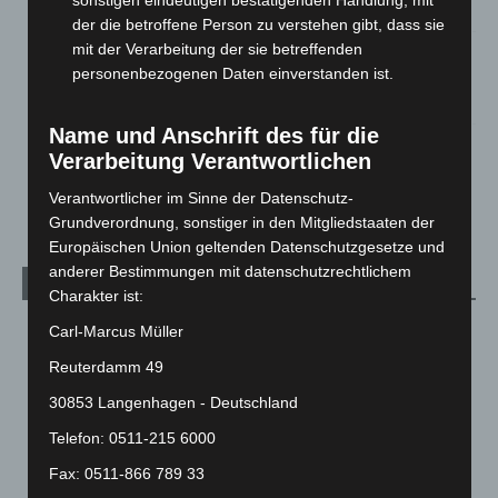
sonstigen eindeutigen bestätigenden Handlung, mit
2. August 2026
der die betroffene Person zu verstehen gibt, dass sie
mit der Verarbeitung der sie betreffenden
Hannover Klassik Open Air 2026: Französische Oper im
personenbezogenen Daten einverstanden ist.
Maschpark
2. August 2026
Name und Anschrift des für die
Schwarz Digits und Zscaler starten souveräne Cloud-
Verarbeitung Verantwortlichen
Sicherheitsplattform für Europa
2. August 2026
Verantwortlicher im Sinne der Datenschutz-
Grundverordnung, sonstiger in den Mitgliedstaaten der
Europäischen Union geltenden Datenschutzgesetze und
anderer Bestimmungen mit datenschutzrechtlichem
Kategorien
Charakter ist:
Blaulicht
2.797
Carl-Marcus Müller
Corona-News
712
Reuterdamm 49
Hannover und Region
5.034
30853 Langenhagen - Deutschland
Langenhagen und Ortsteile
3.249
Telefon: 0511-215 6000
Leserbriefe
1
Fax: 0511-866 789 33