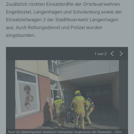
Zusätzlich rückten Einsatzkräfte der Ortsfeuerwehren
Engelbostel, Langenhagen und Schulenburg sowie der
Einsatzleitwagen 2 der Stadtfeuerwehr Langenhagen
aus. Auch Rettungsdienst und Polizei wurden
eingebunden.
1
von 2
Feuer im Gewerbegebiet Godshorn: Komplexer Großeinsatz der Feuerwehr. - Foto:
Fe