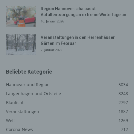
Der für die Verarbeitung Verantwortliche erteilt jeder
Region Hannover: aha passt
Abfallentsorgung an extreme Winterlage an
betroffenen Person jederzeit auf Anfrage Auskunft
10. Januar 2026
darüber, welche personenbezogenen Daten über die
betroffene Person gespeichert sind. Ferner berichtigt
oder löscht der für die Verarbeitung Verantwortliche
Veranstaltungen in den Herrenhäuser
personenbezogene Daten auf Wunsch oder Hinweis der
Gärten im Februar
betroffenen Person, soweit dem keine gesetzlichen
7. Januar 2022
Aufbewahrungspflichten entgegenstehen. Die
Gesamtheit der Mitarbeiter des für die Verarbeitung
Verantwortlichen stehen der betroffenen Person in
Beliebte Kategorie
diesem Zusammenhang als Ansprechpartner zur
Verfügung.
Hannover und Region
5034
Langenhagen und Ortsteile
3248
Kontaktmöglichkeit über die
Blaulicht
2797
Internetseite
Veranstaltungen
1887
Die Internetseite enthält aufgrund von gesetzlichen
Vorschriften Angaben, die eine schnelle elektronische
Welt
1269
Kontaktaufnahme zu unserem Unternehmen sowie eine
Corona-News
712
unmittelbare Kommunikation mit uns ermöglichen, was