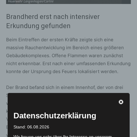
Feuerwehr Langenhagen/Carlini
Fe
Brandherd erst nach intensiver
Erkundung gefunden
Beim Eintreffen der ersten Kräfte zeigte sich eine
massive Rauchentwicklung im Bereich eines größeren
Gebäudekomplexes. Offene Flammen waren zunächst
nicht erkennbar. Erst nach einer umfassenden Erkundung
konnte der Ursprung des Feuers lokalisiert werden.
Der Brand befand sich in einem Innenhof, der von drei
Seiten umbaut und nur schwer erreichbar war. Umgeben
war dieser Bereich von einer großen Lagerhalle, einer
kleineren Halle mit Werkstattnutzung, einem
Datenschutzerklärung
Veranstaltungszentrum sowie einem früheren
Bürogebäude, das inzwischen als Wohnhaus genutzt
Stand: 06.08.2026
wird.
Wir freuen uns sehr über Ihr Interesse an unserem