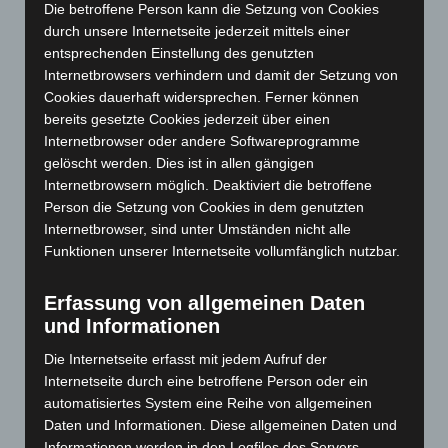
September 2024
(112)
Die betroffene Person kann die Setzung von Cookies
durch unsere Internetseite jederzeit mittels einer
August 2024
(107)
entsprechenden Einstellung des genutzten
Juli 2024
(89)
Internetbrowsers verhindern und damit der Setzung von
Cookies dauerhaft widersprechen. Ferner können
Juni 2024
(107)
bereits gesetzte Cookies jederzeit über einen
Mai 2024
(149)
Internetbrowser oder andere Softwareprogramme
April 2024
(102)
gelöscht werden. Dies ist in allen gängigen
Internetbrowsern möglich. Deaktiviert die betroffene
März 2024
(103)
Person die Setzung von Cookies in dem genutzten
Februar 2024
(103)
Internetbrowser, sind unter Umständen nicht alle
Januar 2024
(111)
Funktionen unserer Internetseite vollumfänglich nutzbar.
Dezember 2023
(130)
Erfassung von allgemeinen Daten
November 2023
(130)
und Informationen
Oktober 2023
(114)
Die Internetseite erfasst mit jedem Aufruf der
September 2023
(133)
Internetseite durch eine betroffene Person oder ein
August 2023
(134)
automatisiertes System eine Reihe von allgemeinen
Daten und Informationen. Diese allgemeinen Daten und
Juli 2023
(118)
Informationen werden in den Logfiles des Servers