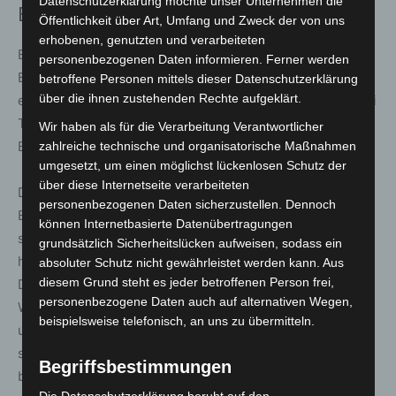
Datenschutzerklärung möchte unser Unternehmen die
Brandbekämpfung
Öffentlichkeit über Art, Umfang und Zweck der von uns
erhobenen, genutzten und verarbeiteten
Eine der größten Herausforderungen bestand darin, den
personenbezogenen Daten informieren. Ferner werden
Brandherd innerhalb der verwinkelten Gebäudestruktur
betroffene Personen mittels dieser Datenschutzerklärung
über die ihnen zustehenden Rechte aufgeklärt.
eindeutig zu lokalisieren. Zeitweise arbeiteten bis zu drei
Trupps gleichzeitig unter Atemschutz an der
Wir haben als für die Verarbeitung Verantwortlicher
Brandbekämpfung.
zahlreiche technische und organisatorische Maßnahmen
umgesetzt, um einen möglichst lückenlosen Schutz der
über diese Internetseite verarbeiteten
Da sich das Feuer auch in schwer zugänglichen
personenbezogenen Daten sicherzustellen. Dennoch
Bereichen der Dachkonstruktion ausgebreitet hatte,
können Internetbasierte Datenübertragungen
setzten die Einsatzkräfte sogenannte Fognails ein. Dabei
grundsätzlich Sicherheitslücken aufweisen, sodass ein
handelt es sich um spezielle Löschlanzen, die durch
absoluter Schutz nicht gewährleistet werden kann. Aus
diesem Grund steht es jeder betroffenen Person frei,
Dächer oder Wandverkleidungen getrieben werden, um
personenbezogene Daten auch auf alternativen Wegen,
Wasser oder Löschschaum gezielt in verdeckte Brand-
beispielsweise telefonisch, an uns zu übermitteln.
und Glutnester einzubringen. Auf diese Weise lassen
sich Brände in Zwischendecken oder Dachräumen
Begriffsbestimmungen
bekämpfen, ohne größere Gebäudeteile öffnen zu