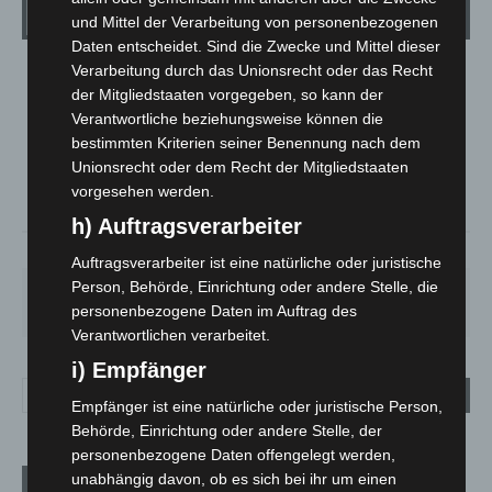
Wetter
und Mittel der Verarbeitung von personenbezogenen
Daten entscheidet. Sind die Zwecke und Mittel dieser
Verarbeitung durch das Unionsrecht oder das Recht
LANGENHAGEN
der Mitgliedstaaten vorgegeben, so kann der
Bedeckt
Verantwortliche beziehungsweise können die
°
25.2
bestimmten Kriterien seiner Benennung nach dem
°
C
24.4
Unionsrecht oder dem Recht der Mitgliedstaaten
°
23.3
vorgesehen werden.
h) Auftragsverarbeiter
38%
4.9m/s
85%
Auftragsverarbeiter ist eine natürliche oder juristische
Person, Behörde, Einrichtung oder andere Stelle, die
DO.
FR.
SA.
SO.
MO.
25
°
25
°
26
°
31
°
35
°
personenbezogene Daten im Auftrag des
Verantwortlichen verarbeitet.
i) Empfänger
Empfänger ist eine natürliche oder juristische Person,
Behörde, Einrichtung oder andere Stelle, der
personenbezogene Daten offengelegt werden,
unabhängig davon, ob es sich bei ihr um einen
Aktuelle Beiträge