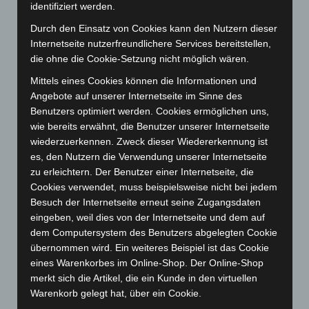
Dezember 2025
(103)
identifiziert werden.
November 2025
(114)
Durch den Einsatz von Cookies kann den Nutzern dieser
Internetseite nutzerfreundlichere Services bereitstellen,
Oktober 2025
(112)
die ohne die Cookie-Setzung nicht möglich wären.
September 2025
(93)
Mittels eines Cookies können die Informationen und
August 2025
(90)
Angebote auf unserer Internetseite im Sinne des
Juli 2025
(90)
Benutzers optimiert werden. Cookies ermöglichen uns,
wie bereits erwähnt, die Benutzer unserer Internetseite
Juni 2025
(103)
wiederzuerkennen. Zweck dieser Wiedererkennung ist
Mai 2025
(112)
es, den Nutzern die Verwendung unserer Internetseite
April 2025
(88)
zu erleichtern. Der Benutzer einer Internetseite, die
Cookies verwendet, muss beispielsweise nicht bei jedem
März 2025
(111)
Besuch der Internetseite erneut seine Zugangsdaten
Februar 2025
(96)
eingeben, weil dies von der Internetseite und dem auf
Januar 2025
(88)
dem Computersystem des Benutzers abgelegten Cookie
übernommen wird. Ein weiteres Beispiel ist das Cookie
Dezember 2024
(89)
eines Warenkorbes im Online-Shop. Der Online-Shop
November 2024
(94)
merkt sich die Artikel, die ein Kunde in den virtuellen
Warenkorb gelegt hat, über ein Cookie.
Oktober 2024
(93)