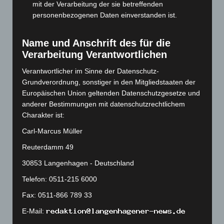
mit der Verarbeitung der sie betreffenden
September 2023
(133)
personenbezogenen Daten einverstanden ist.
August 2023
(134)
Juli 2023
(118)
Name und Anschrift des für die
Juni 2023
(142)
Verarbeitung Verantwortlichen
Mai 2023
(139)
Verantwortlicher im Sinne der Datenschutz-
April 2023
(155)
Grundverordnung, sonstiger in den Mitgliedstaaten der
Europäischen Union geltenden Datenschutzgesetze und
März 2023
(174)
anderer Bestimmungen mit datenschutzrechtlichem
Februar 2023
(154)
Charakter ist:
Januar 2023
(140)
Carl-Marcus Müller
Dezember 2022
(130)
Reuterdamm 49
November 2022
(167)
30853 Langenhagen - Deutschland
Oktober 2022
(166)
Telefon: 0511-215 6000
September 2022
(205)
Fax: 0511-866 789 33
August 2022
(166)
E-Mail:
Juli 2022
(133)