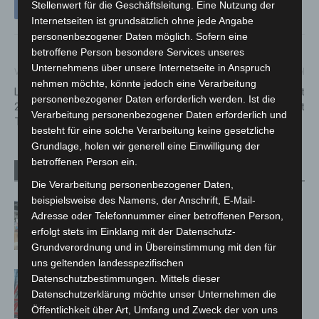
Stellenwert für die Geschäftsleitung. Eine Nutzung der
Internetseiten ist grundsätzlich ohne jede Angabe
personenbezogener Daten möglich. Sofern eine
betroffene Person besondere Services unseres
Unternehmens über unsere Internetseite in Anspruch
Vorheriger Artikel
Nächster Artikel
nehmen möchte, könnte jedoch eine Verarbeitung
Langenhagen singt wieder: Das
MIMUSE startet in den Herbst
personenbezogener Daten erforderlich werden. Ist die
2. RUDELSINGEN bringt den
– Vorverkauf eröffnet
Verarbeitung personenbezogener Daten erforderlich und
Theatersaal zum Beben
besteht für eine solche Verarbeitung keine gesetzliche
Grundlage, holen wir generell eine Einwilligung der
betroffenen Person ein.
Verwandte Artikel
Mehr vom Autor
Die Verarbeitung personenbezogener Daten,
beispielsweise des Namens, der Anschrift, E-Mail-
Kunst trifft Weingenuss: Barbara-
Adresse oder Telefonnummer einer betroffenen Person,
Susann Mehring zeigt ihre Werke im
erfolgt stets im Einklang mit der Datenschutz-
Jacques’ Wein-Depot Isernhagen
Grundverordnung und in Übereinstimmung mit den für
uns geltenden landesspezifischen
A2: Zweite Turbobaustelle startet
Datenschutzbestimmungen. Mittels dieser
zwischen Hannover-West und
Datenschutzerklärung möchte unser Unternehmen die
Bothfeld
Öffentlichkeit über Art, Umfang und Zweck der von uns