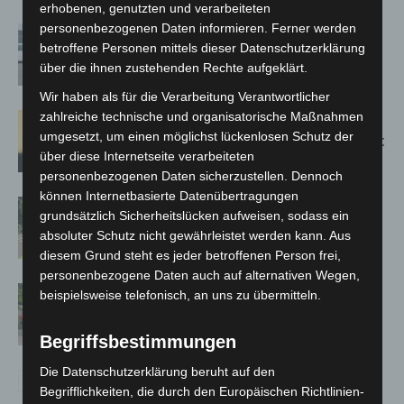
erhobenen, genutzten und verarbeiteten
personenbezogenen Daten informieren. Ferner werden
Niedersachsen: Feuerwehrkräfte
betroffene Personen mittels dieser Datenschutzerklärung
kehren nach Waldbrandeinsatz aus
über die ihnen zustehenden Rechte aufgeklärt.
Spanien zurück
Wir haben als für die Verarbeitung Verantwortlicher
zahlreiche technische und organisatorische Maßnahmen
Hannover: Erste Tigermücken-
umgesetzt, um einen möglichst lückenlosen Schutz der
Population in Niedersachsen entdeckt
über diese Internetseite verarbeiteten
personenbezogenen Daten sicherzustellen. Dennoch
können Internetbasierte Datenübertragungen
Brand im „Haus der Begegnung“ in
grundsätzlich Sicherheitslücken aufweisen, sodass ein
Neuwarmbüchen schnell eingedämmt
absoluter Schutz nicht gewährleistet werden kann. Aus
diesem Grund steht es jeder betroffenen Person frei,
personenbezogene Daten auch auf alternativen Wegen,
Region Hannover: 21 neue
beispielsweise telefonisch, an uns zu übermitteln.
Notfallsanitäter starten beim Roten
Kreuz
Begriffsbestimmungen
Die Datenschutzerklärung beruht auf den
Begrifflichkeiten, die durch den Europäischen Richtlinien-