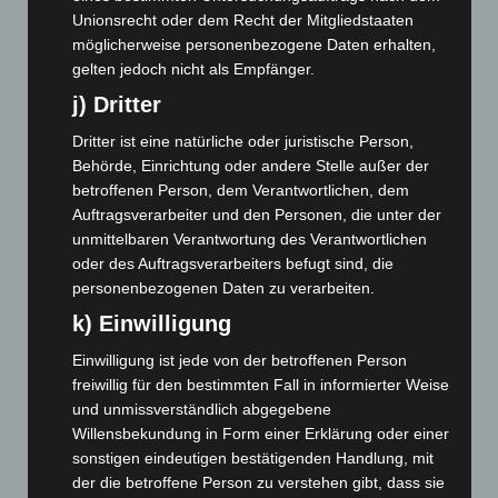
Dezember 2024
(89)
Unionsrecht oder dem Recht der Mitgliedstaaten
November 2024
(94)
möglicherweise personenbezogene Daten erhalten,
gelten jedoch nicht als Empfänger.
Oktober 2024
(93)
j) Dritter
September 2024
(112)
August 2024
(107)
Dritter ist eine natürliche oder juristische Person,
Behörde, Einrichtung oder andere Stelle außer der
Juli 2024
(89)
betroffenen Person, dem Verantwortlichen, dem
Juni 2024
(107)
Auftragsverarbeiter und den Personen, die unter der
unmittelbaren Verantwortung des Verantwortlichen
Mai 2024
(149)
oder des Auftragsverarbeiters befugt sind, die
April 2024
(102)
personenbezogenen Daten zu verarbeiten.
März 2024
(103)
k) Einwilligung
Februar 2024
(103)
Einwilligung ist jede von der betroffenen Person
Januar 2024
(111)
freiwillig für den bestimmten Fall in informierter Weise
Dezember 2023
(130)
und unmissverständlich abgegebene
Willensbekundung in Form einer Erklärung oder einer
November 2023
(130)
sonstigen eindeutigen bestätigenden Handlung, mit
Oktober 2023
(114)
der die betroffene Person zu verstehen gibt, dass sie