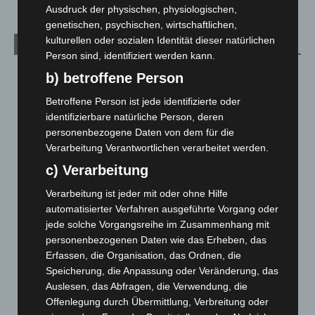
Ausdruck der physischen, physiologischen,
genetischen, psychischen, wirtschaftlichen,
kulturellen oder sozialen Identität dieser natürlichen
Aktuelle Beiträge
Person sind, identifiziert werden kann.
Kunst trifft Weingenuss: Barbara-Susann Mehring zeigt ihre
b) betroffene Person
Werke im Jacques’ Wein-Depot Isernhagen
Betroffene Person ist jede identifizierte oder
8. August 2026
identifizierbare natürliche Person, deren
A2: Zweite Turbobaustelle startet zwischen Hannover-West
personenbezogene Daten von dem für die
und Bothfeld
Verarbeitung Verantwortlichen verarbeitet werden.
8. August 2026
c) Verarbeitung
Niedersachsen: Feuerwehrkräfte kehren nach
Verarbeitung ist jeder mit oder ohne Hilfe
Waldbrandeinsatz aus Spanien zurück
automatisierter Verfahren ausgeführte Vorgang oder
7. August 2026
jede solche Vorgangsreihe im Zusammenhang mit
personenbezogenen Daten wie das Erheben, das
Hannover: Erste Tigermücken-Population in Niedersachsen
Erfassen, die Organisation, das Ordnen, die
entdeckt
Speicherung, die Anpassung oder Veränderung, das
7. August 2026
Auslesen, das Abfragen, die Verwendung, die
Offenlegung durch Übermittlung, Verbreitung oder
Brand im „Haus der Begegnung“ in Neuwarmbüchen schnell