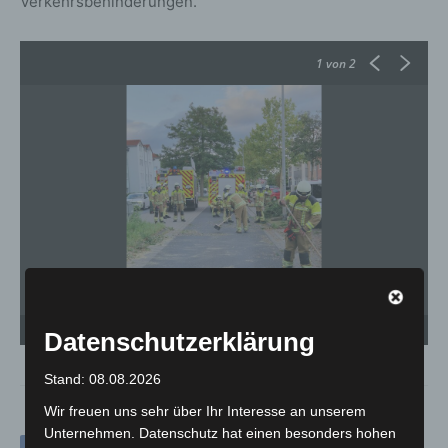
Verkehrsbehinderungen.
1
von 2
Feuerwehr Kaltenweide räumt umgestürzten Baum von der Wagenzeller Straße. -
Fe
Datenschutzerklärung
Foto: Feuerwehr Kaltenweide / Felix Dankowsky
Fo
Stand: 08.08.2026
Wir freuen uns sehr über Ihr Interesse an unserem
Unternehmen. Datenschutz hat einen besonders hohen