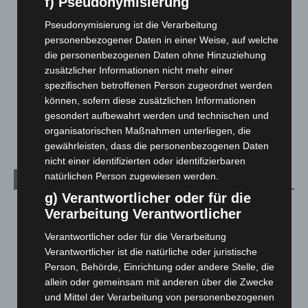
f) Pseudonymisierung
Langenhagen und Ortsteile
3.252
Pseudonymisierung ist die Verarbeitung
Leserbriefe
1
personenbezogener Daten in einer Weise, auf welche
die personenbezogenen Daten ohne Hinzuziehung
Menschen
2
zusätzlicher Informationen nicht mehr einer
Über uns
1
spezifischen betroffenen Person zugeordnet werden
können, sofern diese zusätzlichen Informationen
Veranstaltungen
1.888
gesondert aufbewahrt werden und technischen und
Welt
1.271
organisatorischen Maßnahmen unterliegen, die
gewährleisten, dass die personenbezogenen Daten
nicht einer identifizierten oder identifizierbaren
natürlichen Person zugewiesen werden.
Archiv
g) Verantwortlicher oder für die
August 2026
(14)
Verarbeitung Verantwortlicher
Juli 2026
(73)
Verantwortlicher oder für die Verarbeitung
Juni 2026
(139)
Verantwortlicher ist die natürliche oder juristische
Person, Behörde, Einrichtung oder andere Stelle, die
Mai 2026
(99)
allein oder gemeinsam mit anderen über die Zwecke
April 2026
(99)
und Mittel der Verarbeitung von personenbezogenen