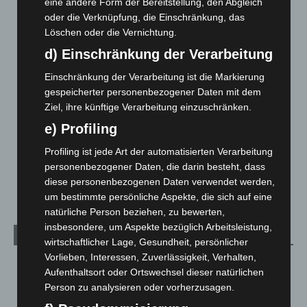
eine andere Form der Bereitstellung, den Abgleich
eingedämmt
oder die Verknüpfung, die Einschränkung, das
6. August 2026
Löschen oder die Vernichtung.
Region Hannover: 21 neue Notfallsanitäter starten beim
d) Einschränkung der Verarbeitung
Roten Kreuz
5. August 2026
Einschränkung der Verarbeitung ist die Markierung
gespeicherter personenbezogener Daten mit dem
Mann läuft mit Hockeyschläger über A7 – Polizei sucht
Ziel, ihre künftige Verarbeitung einzuschränken.
Zeugen
e) Profiling
5. August 2026
Profiling ist jede Art der automatisierten Verarbeitung
Celle: Mensch stirbt bei Bagger-Unfall auf Baustelle
personenbezogener Daten, die darin besteht, dass
5. August 2026
diese personenbezogenen Daten verwendet werden,
um bestimmte persönliche Aspekte, die sich auf eine
natürliche Person beziehen, zu bewerten,
insbesondere, um Aspekte bezüglich Arbeitsleistung,
Kategorien
wirtschaftlicher Lage, Gesundheit, persönlicher
Vorlieben, Interessen, Zuverlässigkeit, Verhalten,
Blaulicht
2.799
Aufenthaltsort oder Ortswechsel dieser natürlichen
Corona-News
712
Person zu analysieren oder vorherzusagen.
Hannover und Region
5.039