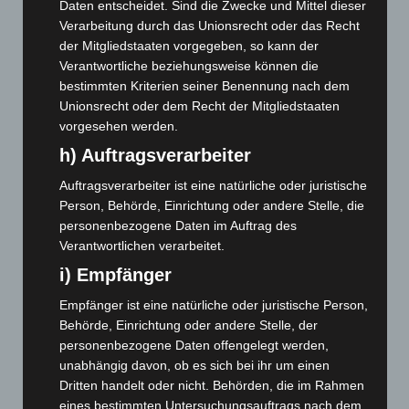
März 2026
(115)
Daten entscheidet. Sind die Zwecke und Mittel dieser
Verarbeitung durch das Unionsrecht oder das Recht
Februar 2026
(109)
der Mitgliedstaaten vorgegeben, so kann der
Januar 2026
(122)
Verantwortliche beziehungsweise können die
bestimmten Kriterien seiner Benennung nach dem
Dezember 2025
(103)
Unionsrecht oder dem Recht der Mitgliedstaaten
November 2025
(114)
vorgesehen werden.
Oktober 2025
(112)
h) Auftragsverarbeiter
September 2025
(93)
Auftragsverarbeiter ist eine natürliche oder juristische
August 2025
(90)
Person, Behörde, Einrichtung oder andere Stelle, die
Juli 2025
(90)
personenbezogene Daten im Auftrag des
Verantwortlichen verarbeitet.
Juni 2025
(103)
i) Empfänger
Mai 2025
(112)
Empfänger ist eine natürliche oder juristische Person,
April 2025
(88)
Behörde, Einrichtung oder andere Stelle, der
März 2025
(111)
personenbezogene Daten offengelegt werden,
Februar 2025
(96)
unabhängig davon, ob es sich bei ihr um einen
Dritten handelt oder nicht. Behörden, die im Rahmen
Januar 2025
(88)
eines bestimmten Untersuchungsauftrags nach dem