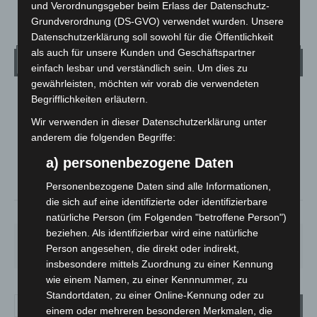
und Verordnungsgeber beim Erlass der Datenschutz-
Grundverordnung (DS-GVO) verwendet wurden. Unsere
Datenschutzerklärung soll sowohl für die Öffentlichkeit
als auch für unsere Kunden und Geschäftspartner
Wetter
einfach lesbar und verständlich sein. Um dies zu
gewährleisten, möchten wir vorab die verwendeten
Begrifflichkeiten erläutern.
LANGENHAGEN
Klarer Himmel
Wir verwenden in dieser Datenschutzerklärung unter
anderem die folgenden Begriffe:
°
25.5
°
C
25.1
a) personenbezogene Daten
°
24.4
Personenbezogene Daten sind alle Informationen,
die sich auf eine identifizierte oder identifizierbare
34%
2.6m/s
6%
natürliche Person (im Folgenden "betroffene Person")
beziehen. Als identifizierbar wird eine natürliche
SA.
SO.
MO.
DI.
MI.
Person angesehen, die direkt oder indirekt,
26
°
34
°
26
°
23
°
26
°
insbesondere mittels Zuordnung zu einer Kennung
wie einem Namen, zu einer Kennnummer, zu
Standortdaten, zu einer Online-Kennung oder zu
einem oder mehreren besonderen Merkmalen, die