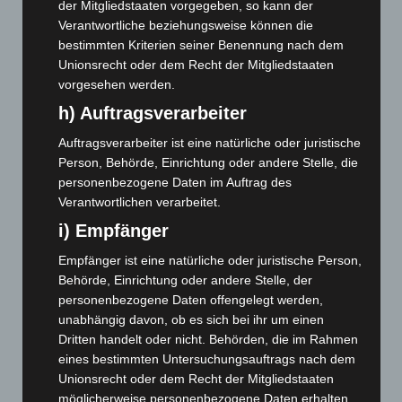
der Mitgliedstaaten vorgegeben, so kann der
August 2025
(90)
Verantwortliche beziehungsweise können die
Juli 2025
(90)
bestimmten Kriterien seiner Benennung nach dem
Unionsrecht oder dem Recht der Mitgliedstaaten
Juni 2025
(103)
vorgesehen werden.
Mai 2025
(112)
h) Auftragsverarbeiter
April 2025
(88)
Auftragsverarbeiter ist eine natürliche oder juristische
März 2025
(111)
Person, Behörde, Einrichtung oder andere Stelle, die
Februar 2025
(96)
personenbezogene Daten im Auftrag des
Verantwortlichen verarbeitet.
Januar 2025
(88)
i) Empfänger
Dezember 2024
(89)
November 2024
(94)
Empfänger ist eine natürliche oder juristische Person,
Behörde, Einrichtung oder andere Stelle, der
Oktober 2024
(93)
personenbezogene Daten offengelegt werden,
September 2024
(112)
unabhängig davon, ob es sich bei ihr um einen
August 2024
(107)
Dritten handelt oder nicht. Behörden, die im Rahmen
eines bestimmten Untersuchungsauftrags nach dem
Juli 2024
(89)
Unionsrecht oder dem Recht der Mitgliedstaaten
Juni 2024
(107)
möglicherweise personenbezogene Daten erhalten,