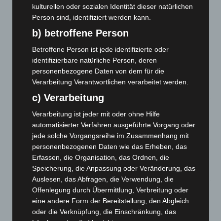
kulturellen oder sozialen Identität dieser natürlichen
10. August 2026
Person sind, identifiziert werden kann.
Kunst trifft Weingenuss: Barbara-Susann Mehring zeigt ihre
b) betroffene Person
Werke im Jacques’ Wein-Depot Isernhagen
8. August 2026
Betroffene Person ist jede identifizierte oder
identifizierbare natürliche Person, deren
A2: Zweite Turbobaustelle startet zwischen Hannover-West
personenbezogene Daten von dem für die
und Bothfeld
Verarbeitung Verantwortlichen verarbeitet werden.
8. August 2026
c) Verarbeitung
Niedersachsen: Feuerwehrkräfte kehren nach
Verarbeitung ist jeder mit oder ohne Hilfe
Waldbrandeinsatz aus Spanien zurück
automatisierter Verfahren ausgeführte Vorgang oder
7. August 2026
jede solche Vorgangsreihe im Zusammenhang mit
personenbezogenen Daten wie das Erheben, das
Hannover: Erste Tigermücken-Population in Niedersachsen
Erfassen, die Organisation, das Ordnen, die
entdeckt
Speicherung, die Anpassung oder Veränderung, das
7. August 2026
Auslesen, das Abfragen, die Verwendung, die
Offenlegung durch Übermittlung, Verbreitung oder
Brand im „Haus der Begegnung“ in Neuwarmbüchen schnell
eingedämmt
eine andere Form der Bereitstellung, den Abgleich
oder die Verknüpfung, die Einschränkung, das
6. August 2026