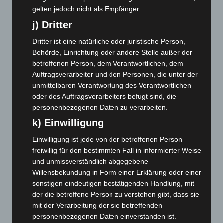
gelten jedoch nicht als Empfänger.
Mai 2024
(149)
j) Dritter
April 2024
(102)
März 2024
(103)
Dritter ist eine natürliche oder juristische Person,
Behörde, Einrichtung oder andere Stelle außer der
Februar 2024
(103)
betroffenen Person, dem Verantwortlichen, dem
Januar 2024
(111)
Auftragsverarbeiter und den Personen, die unter der
Dezember 2023
(130)
unmittelbaren Verantwortung des Verantwortlichen
oder des Auftragsverarbeiters befugt sind, die
November 2023
(130)
personenbezogenen Daten zu verarbeiten.
Oktober 2023
(114)
k) Einwilligung
September 2023
(133)
Einwilligung ist jede von der betroffenen Person
August 2023
(134)
freiwillig für den bestimmten Fall in informierter Weise
Juli 2023
(118)
und unmissverständlich abgegebene
Willensbekundung in Form einer Erklärung oder einer
Juni 2023
(142)
sonstigen eindeutigen bestätigenden Handlung, mit
Mai 2023
(139)
der die betroffene Person zu verstehen gibt, dass sie
April 2023
(155)
mit der Verarbeitung der sie betreffenden
personenbezogenen Daten einverstanden ist.
März 2023
(174)