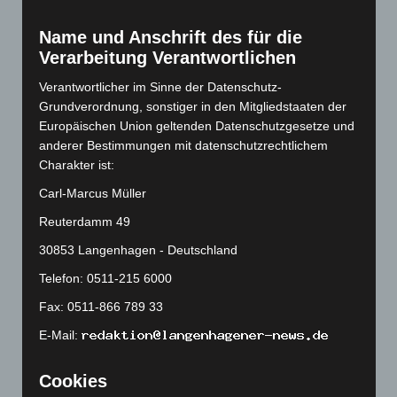
Februar 2023
(154)
Name und Anschrift des für die
Januar 2023
(140)
Verarbeitung Verantwortlichen
Dezember 2022
(130)
Verantwortlicher im Sinne der Datenschutz-
November 2022
(167)
Grundverordnung, sonstiger in den Mitgliedstaaten der
Oktober 2022
(166)
Europäischen Union geltenden Datenschutzgesetze und
anderer Bestimmungen mit datenschutzrechtlichem
September 2022
(205)
Charakter ist:
August 2022
(166)
Carl-Marcus Müller
Juli 2022
(133)
Reuterdamm 49
Juni 2022
(167)
30853 Langenhagen - Deutschland
Mai 2022
(177)
Telefon: 0511-215 6000
April 2022
(198)
Fax: 0511-866 789 33
März 2022
(221)
E-Mail:
Februar 2022
(189)
Januar 2022
(190)
Cookies
Dezember 2021
(204)