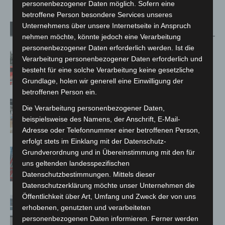
personenbezogener Daten möglich. Sofern eine
betroffene Person besondere Services unseres
Unternehmens über unsere Internetseite in Anspruch
Verwandte Artikel
Mehr vom Autor
nehmen möchte, könnte jedoch eine Verarbeitung
personenbezogener Daten erforderlich werden. Ist die
Kellerbrand in Hannover-Vinnhorst
Verarbeitung personenbezogener Daten erforderlich und
schnell gelöscht
besteht für eine solche Verarbeitung keine gesetzliche
Grundlage, holen wir generell eine Einwilligung der
betroffenen Person ein.
Kunst trifft Weingenuss: Barbara-
Die Verarbeitung personenbezogener Daten,
Susann Mehring zeigt ihre Werke im
beispielsweise des Namens, der Anschrift, E-Mail-
Jacques’ Wein-Depot Isernhagen
Adresse oder Telefonnummer einer betroffenen Person,
erfolgt stets im Einklang mit der Datenschutz-
A2: Zweite Turbobaustelle startet
Grundverordnung und in Übereinstimmung mit den für
zwischen Hannover-West und
uns geltenden landesspezifischen
Datenschutzbestimmungen. Mittels dieser
Bothfeld
Datenschutzerklärung möchte unser Unternehmen die
Öffentlichkeit über Art, Umfang und Zweck der von uns
Niedersachsen: Feuerwehrkräfte
erhobenen, genutzten und verarbeiteten
kehren nach Waldbrandeinsatz aus
personenbezogenen Daten informieren. Ferner werden
Spanien zurück