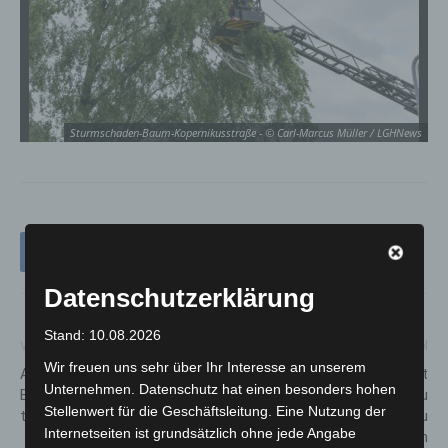
Sturmschaden-Baum-Kopernikusstraße - © Carl-Marcus Müller / LGHNews
Datenschutzerklärung
Stand: 10.08.2026
Vorheriger Artikel
Nächster Artikel
Wir freuen uns sehr über Ihr Interesse an unserem
Allgemeinverfügung zur
Mann versucht mit
Unternehmen. Datenschutz hat einen besonders hohen
Bewässerungs-Einschränkung
Eisenstange unbekannte Frau
Stellenwert für die Geschäftsleitung. Eine Nutzung der
tritt in Kraft
in Hannover-Südstadt zu
Internetseiten ist grundsätzlich ohne jede Angabe
schlagen