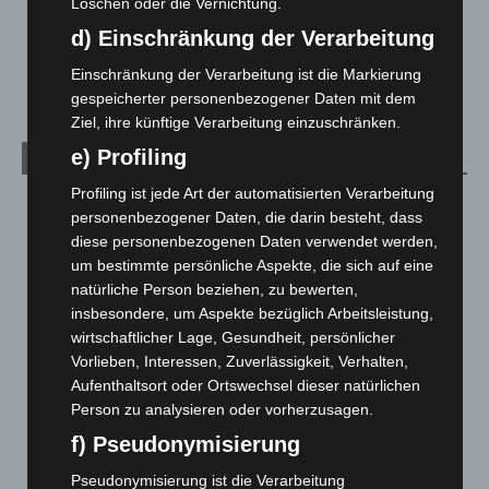
Löschen oder die Vernichtung.
Region Hannover: 21 neue Notfallsanitäter starten beim
d) Einschränkung der Verarbeitung
Roten Kreuz
5. August 2026
Einschränkung der Verarbeitung ist die Markierung
gespeicherter personenbezogener Daten mit dem
Ziel, ihre künftige Verarbeitung einzuschränken.
e) Profiling
Kategorien
Profiling ist jede Art der automatisierten Verarbeitung
Blaulicht
2.800
personenbezogener Daten, die darin besteht, dass
Corona-News
712
diese personenbezogenen Daten verwendet werden,
um bestimmte persönliche Aspekte, die sich auf eine
Hannover und Region
5.040
natürliche Person beziehen, zu bewerten,
Langenhagen und Ortsteile
3.252
insbesondere, um Aspekte bezüglich Arbeitsleistung,
Leserbriefe
1
wirtschaftlicher Lage, Gesundheit, persönlicher
Vorlieben, Interessen, Zuverlässigkeit, Verhalten,
Menschen
2
Aufenthaltsort oder Ortswechsel dieser natürlichen
Über uns
1
Person zu analysieren oder vorherzusagen.
Veranstaltungen
1.889
f) Pseudonymisierung
Welt
1.272
Pseudonymisierung ist die Verarbeitung