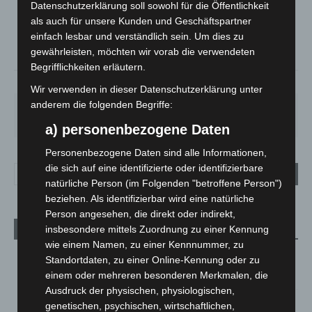
Datenschutzerklärung soll sowohl für die Öffentlichkeit
°
19
°
C
18.8
als auch für unsere Kunden und Geschäftspartner
einfach lesbar und verständlich sein. Um dies zu
°
18.3
gewährleisten, möchten wir vorab die verwendeten
Begrifflichkeiten erläutern.
65%
4.5m/s
17%
Wir verwenden in dieser Datenschutzerklärung unter
anderem die folgenden Begriffe:
MO.
DI.
MI.
DO.
FR.
19
°
24
°
28
°
31
°
36
°
a) personenbezogene Daten
Personenbezogene Daten sind alle Informationen,
die sich auf eine identifizierte oder identifizierbare
natürliche Person (im Folgenden "betroffene Person")
beziehen. Als identifizierbar wird eine natürliche
Person angesehen, die direkt oder indirekt,
insbesondere mittels Zuordnung zu einer Kennung
Aktuelle Beiträge
wie einem Namen, zu einer Kennnummer, zu
Kellerbrand in Hannover-Vinnhorst schnell gelöscht
Standortdaten, zu einer Online-Kennung oder zu
einem oder mehreren besonderen Merkmalen, die
10. August 2026
Ausdruck der physischen, physiologischen,
genetischen, psychischen, wirtschaftlichen,
M’era Luna 2026: 25.000 Fans feiern in Hildesheim