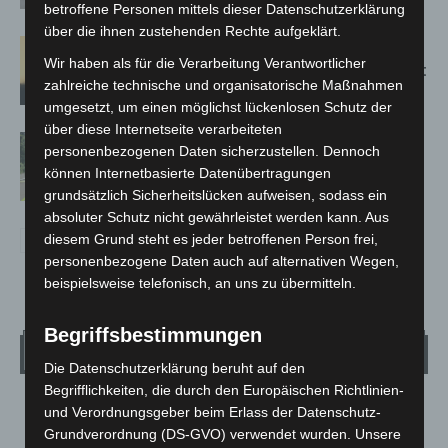
betroffene Personen mittels dieser Datenschutzerklärung
über die ihnen zustehenden Rechte aufgeklärt.
Hannover: Erste Tigermücken-
Wir haben als für die Verarbeitung Verantwortlicher
Population in Niedersachsen entdeckt
zahlreiche technische und organisatorische Maßnahmen
umgesetzt, um einen möglichst lückenlosen Schutz der
über diese Internetseite verarbeiteten
Brand im „Haus der Begegnung“ in
personenbezogenen Daten sicherzustellen. Dennoch
Neuwarmbüchen schnell eingedämmt
können Internetbasierte Datenübertragungen
grundsätzlich Sicherheitslücken aufweisen, sodass ein
absoluter Schutz nicht gewährleistet werden kann. Aus
diesem Grund steht es jeder betroffenen Person frei,
personenbezogene Daten auch auf alternativen Wegen,
beispielsweise telefonisch, an uns zu übermitteln.
Begriffsbestimmungen
Wetter
Die Datenschutzerklärung beruht auf den
Begrifflichkeiten, die durch den Europäischen Richtlinien-
LANGENHAGEN
und Verordnungsgeber beim Erlass der Datenschutz-
Grundverordnung (DS-GVO) verwendet wurden. Unsere
Ein Paar Wolken