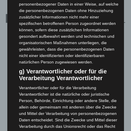
personenbezogener Daten in einer Weise, auf welche
die personenbezogenen Daten ohne Hinzuziehung
zusätzlicher Informationen nicht mehr einer
Archiv
spezifischen betroffenen Person zugeordnet werden
können, sofern diese zusätzlichen Informationen
August 2026
(16)
gesondert aufbewahrt werden und technischen und
Juli 2026
(73)
organisatorischen Maßnahmen unterliegen, die
Juni 2026
(139)
gewährleisten, dass die personenbezogenen Daten
nicht einer identifizierten oder identifizierbaren
Mai 2026
(99)
natürlichen Person zugewiesen werden.
April 2026
(99)
g) Verantwortlicher oder für die
März 2026
(115)
Verarbeitung Verantwortlicher
Februar 2026
(109)
Verantwortlicher oder für die Verarbeitung
Januar 2026
(122)
Verantwortlicher ist die natürliche oder juristische
Person, Behörde, Einrichtung oder andere Stelle, die
Dezember 2025
(103)
allein oder gemeinsam mit anderen über die Zwecke
November 2025
(114)
und Mittel der Verarbeitung von personenbezogenen
Oktober 2025
(112)
Daten entscheidet. Sind die Zwecke und Mittel dieser
Verarbeitung durch das Unionsrecht oder das Recht
September 2025
(93)