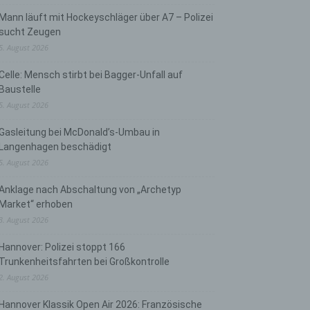
Mann läuft mit Hockeyschläger über A7 – Polizei
sucht Zeugen
5. August 2026
Celle: Mensch stirbt bei Bagger-Unfall auf
Baustelle
5. August 2026
Gasleitung bei McDonald’s-Umbau in
Langenhagen beschädigt
5. August 2026
Anklage nach Abschaltung von „Archetyp
Market“ erhoben
3. August 2026
Hannover: Polizei stoppt 166
Trunkenheitsfahrten bei Großkontrolle
2. August 2026
Hannover Klassik Open Air 2026: Französische