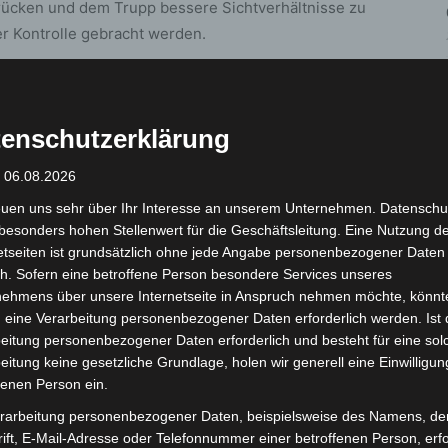
ücken und dem Trupp bessere Sichtverhältnisse zu
r Kontrolle gebracht werden.
chließend die Nachlöscharbeiten, sodass um 22:30
n Hannover gemeldet werden konnte.
enschutzerklärung
ng durchführte, wurden fünf Personen mit dem
: 06.08.2026
gsdienst versorgt. Eine Person musste leicht verletzt
euen uns sehr über Ihr Interesse an unserem Unternehmen. Datenschu
es Krankenhaus transportiert werden.
besonders hohen Stellenwert für die Geschäftsleitung. Eine Nutzung d
etseiten ist grundsätzlich ohne jede Angabe personenbezogener Daten
 das Gebäude belüftet und die Einsatzstelle der
h. Sofern eine betroffene Person besondere Services unseres
 hat die Ermittlungen zur Brandursache
nehmens über unsere Internetseite in Anspruch nehmen möchte, könnt
 eine Verarbeitung personenbezogener Daten erforderlich werden. Ist 
eitung personenbezogener Daten erforderlich und besteht für eine sol
eitung keine gesetzliche Grundlage, holen wir generell eine Einwilligun
 Zugführer Karsten Patz waren 26 Feuerwehrkräfte
fenen Person ein.
tungswagen, der Fachberater Sanität der Johanniter
rarbeitung personenbezogener Daten, beispielsweise des Namens, de
en im Einsatz.
ift, E-Mail-Adresse oder Telefonnummer einer betroffenen Person, erfo