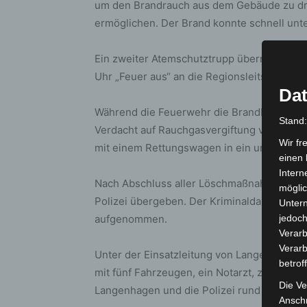
um den Brandrauch aus dem Gebäude zu dr
ermöglichen. Der Brand konnte schnell unte
Ein zweiter Atemschutztrupp übernahm ans
Uhr „Feuer aus“ an die Regionsleitstelle i
Dat
Während die Feuerwehr die Brandbekämpfu
Stand
Verdacht auf Rauchgasvergiftung vom Rettun
Wir fr
mit einem Rettungswagen in ein umliegend
einen 
Intern
Nach Abschluss aller Löschmaßnahmen wurde
möglic
Polizei übergeben. Der Kriminaldauerdienst
Unter
aufgenommen.
jedoch
Verarb
Verarb
Unter der Einsatzleitung von Langenhagens
betrof
mit fünf Fahrzeugen, ein Notarzt, zwei Ret
Die Ve
Langenhagen und die Polizei rund 1,5 Stund
Anschr