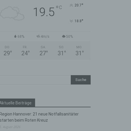
°
20.7
°
C
19.5
°
18.8
68%
4m/s
50%
DO.
FR.
SA.
SO.
MO.
29
°
24
°
27
°
31
°
31
°
Aktuelle Beiträge
Region Hannover: 21 neue Notfallsanitäter
starten beim Roten Kreuz
5. August 2026