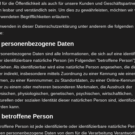
 für die Öffentlichkeit als auch für unsere Kunden und Geschäftspartne
uerwehreinsatz: Starke Rauchentwicklung aus Keller. - © C.-M. Müller / LGHNews
h lesbar und verständlich sein. Um dies zu gewährleisten, möchten wir
rwendeten Begrifflichkeiten erläutern.
rwenden in dieser Datenschutzerklärung unter anderem die folgenden
fe:
) personenbezogene Daten
sonenbezogene Daten sind alle Informationen, die sich auf eine identifi
r identifizierbare natürliche Person (im Folgenden "betroffene Person"
iehen. Als identifizierbar wird eine natürliche Person angesehen, die di
r indirekt, insbesondere mittels Zuordnung zu einer Kennung wie ein
men, zu einer Kennnummer, zu Standortdaten, zu einer Online-Kennu
er zu einem oder mehreren besonderen Merkmalen, die Ausdruck der
sischen, physiologischen, genetischen, psychischen, wirtschaftlichen,
Nächster Artikel
turellen oder sozialen Identität dieser natürlichen Person sind, identifizi
Brand eines Kiosk der ehemaligen Radrennbahn
rden kann.
Wülfel
 betroffene Person
roffene Person ist jede identifizierte oder identifizierbare natürliche Pe
ren personenbezogene Daten von dem für die Verarbeitung Verantwort