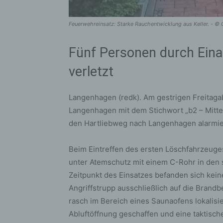
Feuerwehreinsatz: Starke Rauchentwicklung aus Keller. - ©
Fünf Personen durch Ein
verletzt
Langenhagen (redk). Am gestrigen Freitag
Langenhagen mit dem Stichwort „b2 – Mittel
den Hartliebweg nach Langenhagen alarmie
Beim Eintreffen des ersten Löschfahrzeuges
unter Atemschutz mit einem C-Rohr in den 
Zeitpunkt des Einsatzes befanden sich kei
Angriffstrupp ausschließlich auf die Bran
rasch im Bereich eines Saunaofens lokalisi
Abluftöffnung geschaffen und eine taktisch