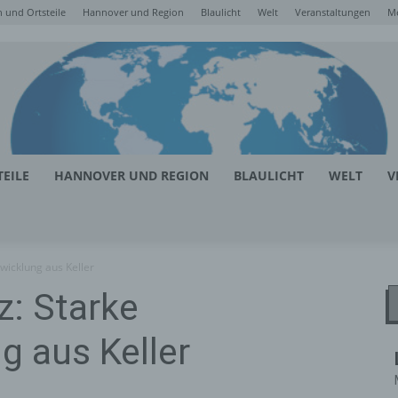
 und Ortsteile
Hannover und Region
Blaulicht
Welt
Veranstaltungen
M
EILE
HANNOVER UND REGION
BLAULICHT
WELT
V
wicklung aus Keller
z: Starke
g aus Keller