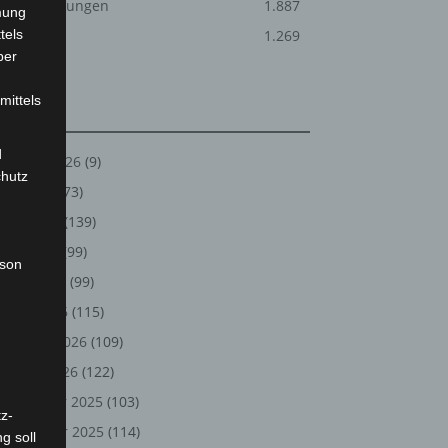
Veranstaltungen
1.887
mung
tels
Welt
1.269
ber
mittels
Archiv
d
August 2026
(9)
chutz
Juli 2026
(73)
Juni 2026
(139)
Mai 2026
(99)
rson
April 2026
(99)
März 2026
(115)
Februar 2026
(109)
Januar 2026
(122)
Dezember 2025
(103)
z-
November 2025
(114)
g soll