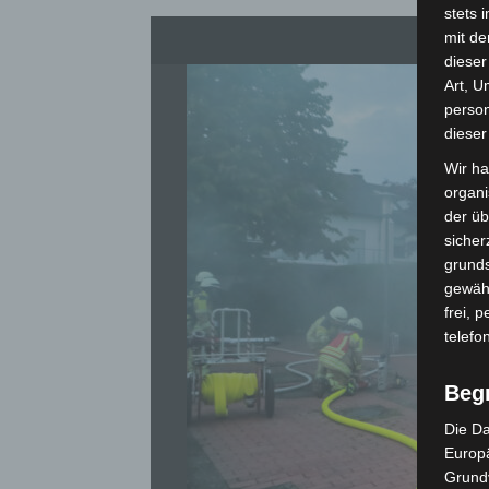
stets 
mit de
dieser
Art, U
person
dieser
Wir ha
organ
der üb
sicher
grunds
gewähr
frei, 
telefo
Beg
Die Da
Europä
Grund