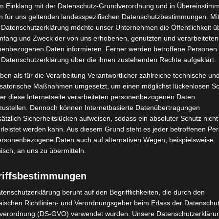
im Einklang mit der Datenschutz-Grundverordnung und in Übereinstim
n für uns geltenden landesspezifischen Datenschutzbestimmungen. Mit
1
von 8
 Datenschutzerklärung möchte unser Unternehmen die Öffentlichkeit ü
mfang und Zweck der von uns erhobenen, genutzten und verarbeiteten
enbezogenen Daten informieren. Ferner werden betroffene Personen 
 Datenschutzerklärung über die ihnen zustehenden Rechte aufgeklärt.
ben als für die Verarbeitung Verantwortlicher zahlreiche technische un
isatorische Maßnahmen umgesetzt, um einen möglichst lückenlosen S
er diese Internetseite verarbeiteten personenbezogenen Daten
zustellen. Dennoch können Internetbasierte Datenübertragungen
ätzlich Sicherheitslücken aufweisen, sodass ein absoluter Schutz nicht
leistet werden kann. Aus diesem Grund steht es jeder betroffenen Pe
personenbezogene Daten auch auf alternativen Wegen, beispielsweise
nisch, an uns zu übermitteln.
riffsbestimmungen
tenschutzerklärung beruht auf den Begrifflichkeiten, die durch den
ischen Richtlinien- und Verordnungsgeber beim Erlass der Datenschut
verordnung (DS-GVO) verwendet wurden. Unsere Datenschutzerklärun