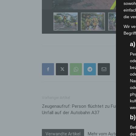
sowohl
Fe
einfac
die ve
Wir ve
Begrif
a
Per
ode
bez
ode
Na
od
phy
Vorheriger Artikel
kul
Zeugenaufruf: Person flüchtet zu Fuß nach
we
Unfall auf der Autobahn A37
b)
Bet
Verwandte Artikel
Mehr vom Autor
de