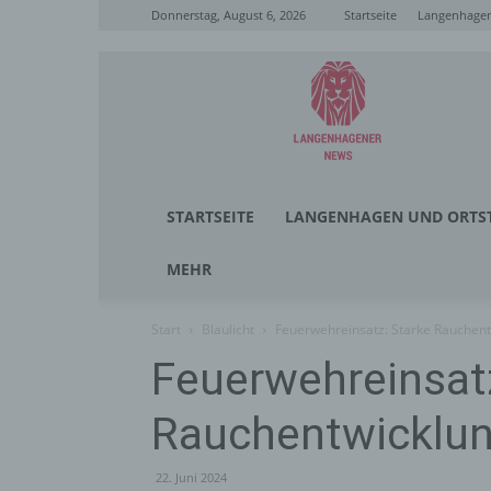
Donnerstag, August 6, 2026
Startseite
Langenhagen
Langenhagener
News
STARTSEITE
LANGENHAGEN UND ORTST
MEHR
Start
Blaulicht
Feuerwehreinsatz: Starke Rauchent
Feuerwehreinsat
Rauchentwicklun
22. Juni 2024