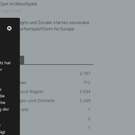
Oper im Maschpark
2. August 2026
Schwarz Digits und Zscaler starten souveräne
Cloud-Sicherheitsplattform für Europa
2. August 2026
Kategorien
tz hat
er
Blaulicht
2.797
Corona-News
712
e
Hannover und Region
5.034
die
Langenhagen und Ortsteile
3.249
che
g der
Leserbriefe
1
Menschen
2
r
Über uns
1
lgt