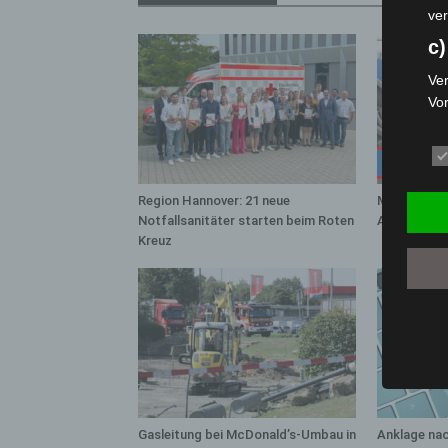
ver
c)
Ver
Vo
pe
da
das
ode
Region Hannover: 21 neue
Mann läuft 
die
Notfallsanitäter starten beim Roten
A7 – Polize
Kreuz
d
Ein
per
ei
e)
Pro
Da
wer
Gasleitung bei McDonald’s-Umbau in
Anklage na