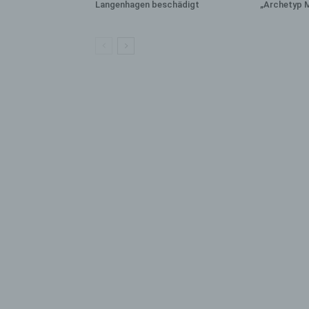
bez
Langenhagen beschädigt
„Archetyp 
wir
Zuv
Pe
f
Ps
We
zus
zu
au
unt
ide
g)
Ve
Ver
ode
ge
pe
Ver