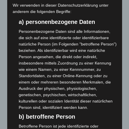
5. August 2026
Wir verwenden in dieser Datenschutzerklärung unter
anderem die folgenden Begriffe:
Celle: Mensch stirbt bei Bagger-Unfall auf Baustelle
a) personenbezogene Daten
5. August 2026
Personenbezogene Daten sind alle Informationen,
Gasleitung bei McDonald’s-Umbau in Langenhagen
die sich auf eine identifizierte oder identifizierbare
beschädigt
natürliche Person (im Folgenden "betroffene Person")
5. August 2026
beziehen. Als identifizierbar wird eine natürliche
Person angesehen, die direkt oder indirekt,
Anklage nach Abschaltung von „Archetyp Market“ erhoben
insbesondere mittels Zuordnung zu einer Kennung
3. August 2026
wie einem Namen, zu einer Kennnummer, zu
Standortdaten, zu einer Online-Kennung oder zu
Hannover: Polizei stoppt 166 Trunkenheitsfahrten bei
einem oder mehreren besonderen Merkmalen, die
Großkontrolle
Ausdruck der physischen, physiologischen,
2. August 2026
genetischen, psychischen, wirtschaftlichen,
Hannover Klassik Open Air 2026: Französische Oper im
kulturellen oder sozialen Identität dieser natürlichen
Maschpark
Person sind, identifiziert werden kann.
2. August 2026
b) betroffene Person
Schwarz Digits und Zscaler starten souveräne Cloud-
Betroffene Person ist jede identifizierte oder