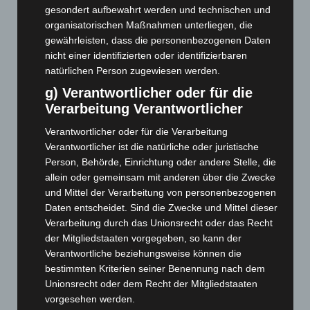
Juli 2025
(90)
gesondert aufbewahrt werden und technischen und
organisatorischen Maßnahmen unterliegen, die
Juni 2025
(103)
gewährleisten, dass die personenbezogenen Daten
Mai 2025
(112)
nicht einer identifizierten oder identifizierbaren
April 2025
(88)
natürlichen Person zugewiesen werden.
März 2025
(111)
g) Verantwortlicher oder für die
Verarbeitung Verantwortlicher
Februar 2025
(96)
Januar 2025
(88)
Verantwortlicher oder für die Verarbeitung
Verantwortlicher ist die natürliche oder juristische
Dezember 2024
(89)
Person, Behörde, Einrichtung oder andere Stelle, die
November 2024
(94)
allein oder gemeinsam mit anderen über die Zwecke
und Mittel der Verarbeitung von personenbezogenen
Oktober 2024
(93)
Daten entscheidet. Sind die Zwecke und Mittel dieser
September 2024
(112)
Verarbeitung durch das Unionsrecht oder das Recht
August 2024
(107)
der Mitgliedstaaten vorgegeben, so kann der
Verantwortliche beziehungsweise können die
Juli 2024
(89)
bestimmten Kriterien seiner Benennung nach dem
Juni 2024
(107)
Unionsrecht oder dem Recht der Mitgliedstaaten
Mai 2024
(149)
vorgesehen werden.