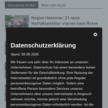
Verwandte Artikel
Mehr vom Autor
Region Hannover: 21 neue
Notfallsanitäter starten beim Roten
Kreuz
Mann läuft mit Hockeyschläger über
Datenschutzerklärung
A7 – Polizei sucht Zeugen
Stand: 06.08.2026
Wir freuen uns sehr über Ihr Interesse an unserem
Hannover: Polizei stoppt 166
Unternehmen. Datenschutz hat einen besonders hohen
Trunkenheitsfahrten bei
Stellenwert für die Geschäftsleitung. Eine Nutzung der
Großkontrolle
Internetseiten ist grundsätzlich ohne jede Angabe
personenbezogener Daten möglich. Sofern eine
Hannover Klassik Open Air 2026:
betroffene Person besondere Services unseres
Französische Oper im Maschpark
Unternehmens über unsere Internetseite in Anspruch
nehmen möchte, könnte jedoch eine Verarbeitung
personenbezogener Daten erforderlich werden. Ist die