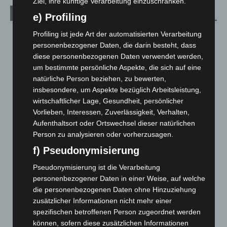
Ziel, ihre künftige Verarbeitung einzuschränken.
Archiv
e) Profiling
Profiling ist jede Art der automatisierten Verarbeitung
August 2026
(9)
personenbezogener Daten, die darin besteht, dass
Juli 2026
(73)
diese personenbezogenen Daten verwendet werden,
Juni 2026
(139)
um bestimmte persönliche Aspekte, die sich auf eine
natürliche Person beziehen, zu bewerten,
Mai 2026
(99)
insbesondere, um Aspekte bezüglich Arbeitsleistung,
April 2026
(99)
wirtschaftlicher Lage, Gesundheit, persönlicher
März 2026
(115)
Vorlieben, Interessen, Zuverlässigkeit, Verhalten,
Aufenthaltsort oder Ortswechsel dieser natürlichen
Februar 2026
(109)
Person zu analysieren oder vorherzusagen.
Januar 2026
(122)
f) Pseudonymisierung
Dezember 2025
(103)
Pseudonymisierung ist die Verarbeitung
November 2025
(114)
personenbezogener Daten in einer Weise, auf welche
Oktober 2025
(112)
die personenbezogenen Daten ohne Hinzuziehung
zusätzlicher Informationen nicht mehr einer
September 2025
(93)
spezifischen betroffenen Person zugeordnet werden
August 2025
(90)
können, sofern diese zusätzlichen Informationen