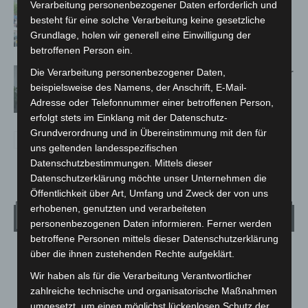
Verarbeitung personenbezogener Daten erforderlich und
Blaulichtmeile Langenhagen 2026:
besteht für eine solche Verarbeitung keine gesetzliche
Polizei, Feuerwehr und Rettung
Grundlage, holen wir generell eine Einwilligung der
hautnah erleben
betroffenen Person ein.
Hannover: Polizei setzt Gaming-Koffer
Die Verarbeitung personenbezogener Daten,
für Prävention ein
beispielsweise des Namens, der Anschrift, E-Mail-
Adresse oder Telefonnummer einer betroffenen Person,
erfolgt stets im Einklang mit der Datenschutz-
Grundverordnung und in Übereinstimmung mit den für
uns geltenden landesspezifischen
Datenschutzbestimmungen. Mittels dieser
Datenschutzerklärung möchte unser Unternehmen die
Öffentlichkeit über Art, Umfang und Zweck der von uns
erhobenen, genutzten und verarbeiteten
Wetter
personenbezogenen Daten informieren. Ferner werden
betroffene Personen mittels dieser Datenschutzerklärung
über die ihnen zustehenden Rechte aufgeklärt.
LANGENHAGEN
Überwiegend Bewölkt
Wir haben als für die Verarbeitung Verantwortlicher
zahlreiche technische und organisatorische Maßnahmen
°
21.1
°
C
umgesetzt, um einen möglichst lückenlosen Schutz der