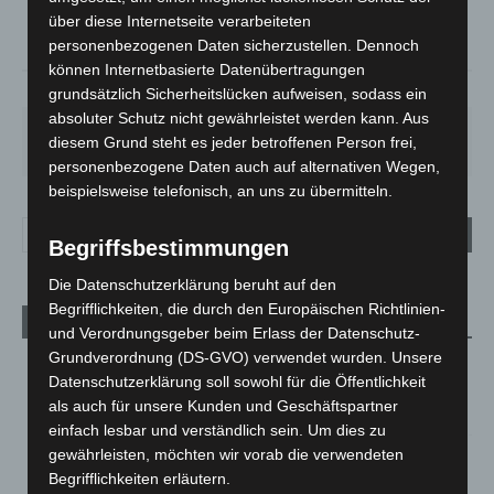
19.6
über diese Internetseite verarbeiteten
°
19
personenbezogenen Daten sicherzustellen. Dennoch
können Internetbasierte Datenübertragungen
78%
0.5m/s
63%
grundsätzlich Sicherheitslücken aufweisen, sodass ein
absoluter Schutz nicht gewährleistet werden kann. Aus
DO.
FR.
SA.
SO.
MO.
diesem Grund steht es jeder betroffenen Person frei,
29
°
24
°
27
°
31
°
31
°
personenbezogene Daten auch auf alternativen Wegen,
beispielsweise telefonisch, an uns zu übermitteln.
Begriffsbestimmungen
Die Datenschutzerklärung beruht auf den
Begrifflichkeiten, die durch den Europäischen Richtlinien-
Aktuelle Beiträge
und Verordnungsgeber beim Erlass der Datenschutz-
Grundverordnung (DS-GVO) verwendet wurden. Unsere
Region Hannover: 21 neue Notfallsanitäter starten beim
Datenschutzerklärung soll sowohl für die Öffentlichkeit
Roten Kreuz
als auch für unsere Kunden und Geschäftspartner
5. August 2026
einfach lesbar und verständlich sein. Um dies zu
gewährleisten, möchten wir vorab die verwendeten
Mann läuft mit Hockeyschläger über A7 – Polizei sucht
Zeugen
Begrifflichkeiten erläutern.