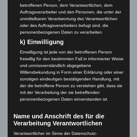
Januar 2023
(140)
betroffenen Person, dem Verantwortlichen, dem
Auftragsverarbeiter und den Personen, die unter der
Dezember 2022
(130)
unmittelbaren Verantwortung des Verantwortlichen
November 2022
(167)
oder des Auftragsverarbeiters befugt sind, die
Oktober 2022
(166)
personenbezogenen Daten zu verarbeiten.
September 2022
(205)
k) Einwilligung
August 2022
(166)
Einwilligung ist jede von der betroffenen Person
freiwillig für den bestimmten Fall in informierter Weise
Juli 2022
(133)
und unmissverständlich abgegebene
Juni 2022
(167)
Willensbekundung in Form einer Erklärung oder einer
Mai 2022
(177)
sonstigen eindeutigen bestätigenden Handlung, mit
der die betroffene Person zu verstehen gibt, dass sie
April 2022
(198)
mit der Verarbeitung der sie betreffenden
März 2022
(221)
personenbezogenen Daten einverstanden ist.
Februar 2022
(189)
Januar 2022
(190)
Name und Anschrift des für die
Verarbeitung Verantwortlichen
Dezember 2021
(204)
November 2021
(215)
Verantwortlicher im Sinne der Datenschutz-