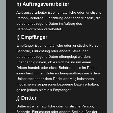
April 2024
(102)
h) Auftragsverarbeiter
März 2024
(103)
Auftragsverarbeiter ist eine natürliche oder juristische
Person, Behörde, Einrichtung oder andere Stelle, die
Februar 2024
(103)
personenbezogene Daten im Auftrag des
Januar 2024
(111)
Verantwortlichen verarbeitet.
Dezember 2023
(130)
i) Empfänger
November 2023
(130)
Empfänger ist eine natürliche oder juristische Person,
Oktober 2023
(114)
Behörde, Einrichtung oder andere Stelle, der
September 2023
(133)
personenbezogene Daten offengelegt werden,
unabhängig davon, ob es sich bei ihr um einen
August 2023
(134)
Dritten handelt oder nicht. Behörden, die im Rahmen
Juli 2023
(118)
eines bestimmten Untersuchungsauftrags nach dem
Juni 2023
(142)
Unionsrecht oder dem Recht der Mitgliedstaaten
möglicherweise personenbezogene Daten erhalten,
Mai 2023
(139)
gelten jedoch nicht als Empfänger.
April 2023
(155)
j) Dritter
März 2023
(174)
Dritter ist eine natürliche oder juristische Person,
Februar 2023
(154)
Behörde, Einrichtung oder andere Stelle außer der