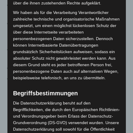
über die ihnen zustehenden Rechte aufgeklärt.
Ausstellung: „Fachwerk5Eck“ – fotografiert von
Wir haben als für die Verarbeitung Verantwortlicher
Fotograf:innen mehrerer Fotoclubs
zahlreiche technische und organisatorische Maßnahmen
Ausstellungsort: MHH KunstGang, Medizinische
umgesetzt, um einen möglichst lückenlosen Schutz der
Hochschule Hannover (MHH), Carl-Neuberg-Straße 1,
über diese Internetseite verarbeiteten
personenbezogenen Daten sicherzustellen. Dennoch
30625 Hannover
können Internetbasierte Datenübertragungen
Dauer: 01.03.2026 bis 30.04. 2026, täglich von 08:00
grundsätzlich Sicherheitslücken aufweisen, sodass ein
Uhr bis 21:00 Uhr
absoluter Schutz nicht gewährleistet werden kann. Aus
diesem Grund steht es jeder betroffenen Person frei,
Vernissage: 01.03.2026 11:00 Uhr
personenbezogene Daten auch auf alternativen Wegen,
beispielsweise telefonisch, an uns zu übermitteln.
Sonstiges: Der Eintritt ist frei
Begriffsbestimmungen
Die Datenschutzerklärung beruht auf den
Begrifflichkeiten, die durch den Europäischen Richtlinien-
und Verordnungsgeber beim Erlass der Datenschutz-
Grundverordnung (DS-GVO) verwendet wurden. Unsere
Datenschutzerklärung soll sowohl für die Öffentlichkeit