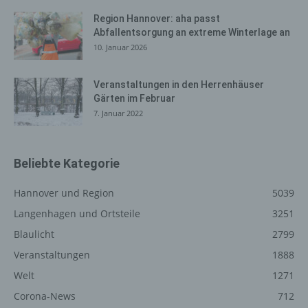
zur Absicherung des für die Verarbeitung
Verantwortlichen erforderlich. Eine Weitergabe dieser
Region Hannover: aha passt
Daten an Dritte erfolgt grundsätzlich nicht, sofern keine
Abfallentsorgung an extreme Winterlage an
gesetzliche Pflicht zur Weitergabe besteht oder die
10. Januar 2026
Weitergabe der Strafverfolgung dient.
Die Registrierung der betroffenen Person unter
Veranstaltungen in den Herrenhäuser
Gärten im Februar
freiwilliger Angabe personenbezogener Daten dient dem
7. Januar 2022
für die Verarbeitung Verantwortlichen dazu, der
betroffenen Person Inhalte oder Leistungen anzubieten,
die aufgrund der Natur der Sache nur registrierten
Benutzern angeboten werden können. Registrierten
Beliebte Kategorie
Personen steht die Möglichkeit frei, die bei der
Registrierung angegebenen personenbezogenen Daten
Hannover und Region
5039
jederzeit abzuändern oder vollständig aus dem
Langenhagen und Ortsteile
3251
Datenbestand des für die Verarbeitung Verantwortlichen
Blaulicht
2799
löschen zu lassen.
Veranstaltungen
1888
Der für die Verarbeitung Verantwortliche erteilt jeder
betroffenen Person jederzeit auf Anfrage Auskunft
Welt
1271
darüber, welche personenbezogenen Daten über die
Corona-News
712
betroffene Person gespeichert sind. Ferner berichtigt