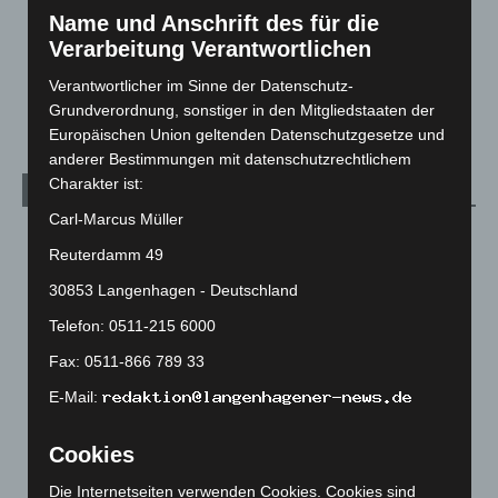
Name und Anschrift des für die
Über uns
1
Verarbeitung Verantwortlichen
Veranstaltungen
1.888
Verantwortlicher im Sinne der Datenschutz-
Welt
1.271
Grundverordnung, sonstiger in den Mitgliedstaaten der
Europäischen Union geltenden Datenschutzgesetze und
anderer Bestimmungen mit datenschutzrechtlichem
Charakter ist:
Archiv
Carl-Marcus Müller
August 2026
(14)
Reuterdamm 49
Juli 2026
(73)
30853 Langenhagen - Deutschland
Juni 2026
(139)
Telefon: 0511-215 6000
Mai 2026
(99)
Fax: 0511-866 789 33
April 2026
(99)
E-Mail:
März 2026
(115)
Februar 2026
(109)
Cookies
Januar 2026
(122)
Die Internetseiten verwenden Cookies. Cookies sind