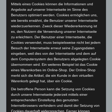
September 2024
(112)
Mittels eines Cookies können die Informationen und
August 2024
(107)
Angebote auf unserer Internetseite im Sinne des
Benutzers optimiert werden. Cookies ermöglichen uns,
Juli 2024
(89)
wie bereits erwähnt, die Benutzer unserer Internetseite
Juni 2024
(107)
wiederzuerkennen. Zweck dieser Wiedererkennung ist
es, den Nutzern die Verwendung unserer Internetseite
Mai 2024
(149)
zu erleichtern. Der Benutzer einer Internetseite, die
April 2024
(102)
Cookies verwendet, muss beispielsweise nicht bei jedem
März 2024
(103)
Besuch der Internetseite erneut seine Zugangsdaten
eingeben, weil dies von der Internetseite und dem auf
Februar 2024
(103)
dem Computersystem des Benutzers abgelegten Cookie
Januar 2024
(111)
übernommen wird. Ein weiteres Beispiel ist das Cookie
Dezember 2023
(130)
eines Warenkorbes im Online-Shop. Der Online-Shop
merkt sich die Artikel, die ein Kunde in den virtuellen
November 2023
(130)
Warenkorb gelegt hat, über ein Cookie.
Oktober 2023
(114)
Die betroffene Person kann die Setzung von Cookies
September 2023
(133)
durch unsere Internetseite jederzeit mittels einer
August 2023
(134)
entsprechenden Einstellung des genutzten
Internetbrowsers verhindern und damit der Setzung von
Juli 2023
(118)
Cookies dauerhaft widersprechen. Ferner können