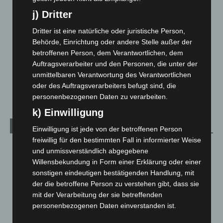
5. August 2026
j) Dritter
Mann läuft mit Hockeyschläger über A7 – Polizei sucht
Dritter ist eine natürliche oder juristische Person,
Zeugen
Behörde, Einrichtung oder andere Stelle außer der
5. August 2026
betroffenen Person, dem Verantwortlichen, dem
Auftragsverarbeiter und den Personen, die unter der
Celle: Mensch stirbt bei Bagger-Unfall auf Baustelle
unmittelbaren Verantwortung des Verantwortlichen
oder des Auftragsverarbeiters befugt sind, die
5. August 2026
personenbezogenen Daten zu verarbeiten.
k) Einwilligung
Kategorien
Einwilligung ist jede von der betroffenen Person
freiwillig für den bestimmten Fall in informierter Weise
Blaulicht
2.799
und unmissverständlich abgegebene
Willensbekundung in Form einer Erklärung oder einer
Corona-News
712
sonstigen eindeutigen bestätigenden Handlung, mit
Hannover und Region
5.039
der die betroffene Person zu verstehen gibt, dass sie
Langenhagen und Ortsteile
3.252
mit der Verarbeitung der sie betreffenden
personenbezogenen Daten einverstanden ist.
Leserbriefe
1
Menschen
2