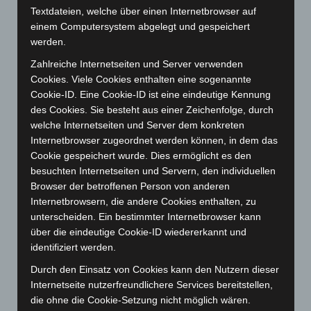
Dezember 2025
(103)
Textdateien, welche über einen Internetbrowser auf
November 2025
(114)
einem Computersystem abgelegt und gespeichert
werden.
Oktober 2025
(112)
Zahlreiche Internetseiten und Server verwenden
September 2025
(93)
Cookies. Viele Cookies enthalten eine sogenannte
August 2025
(90)
Cookie-ID. Eine Cookie-ID ist eine eindeutige Kennung
Juli 2025
(90)
des Cookies. Sie besteht aus einer Zeichenfolge, durch
welche Internetseiten und Server dem konkreten
Juni 2025
(103)
Internetbrowser zugeordnet werden können, in dem das
Mai 2025
(112)
Cookie gespeichert wurde. Dies ermöglicht es den
April 2025
(88)
besuchten Internetseiten und Servern, den individuellen
Browser der betroffenen Person von anderen
März 2025
(111)
Internetbrowsern, die andere Cookies enthalten, zu
Februar 2025
(96)
unterscheiden. Ein bestimmter Internetbrowser kann
über die eindeutige Cookie-ID wiedererkannt und
Januar 2025
(88)
identifiziert werden.
Dezember 2024
(89)
Durch den Einsatz von Cookies kann den Nutzern dieser
November 2024
(94)
Internetseite nutzerfreundlichere Services bereitstellen,
Oktober 2024
(93)
die ohne die Cookie-Setzung nicht möglich wären.