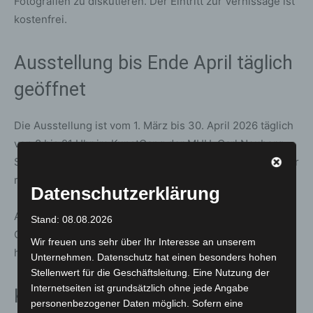
Fotografien zu diskutieren. Der Eintritt zur Vernissage ist
kostenfrei.
Ausstellung bis Ende April täglich
geöffnet
Die Ausstellung ist vom 1. März bis 30. April 2026 täglich
von 8 bis 21 Uhr im KunstGang der MHH, Carl Neuberg
Straße 1 in 30625 Hannover, zu sehen. Auch während der
regulären Laufzeit ist der Eintritt frei.
Datenschutzerklärung
Anregungen und Kritik können Besucher im digitalen
Stand: 08.08.2026
Gästebuch zur Ausstellung auf wirsindfoto.com
Wir freuen uns sehr über Ihr Interesse an unserem
hinterlassen.
Unternehmen. Datenschutz hat einen besonders hohen
Stellenwert für die Geschäftsleitung. Eine Nutzung der
Internetseiten ist grundsätzlich ohne jede Angabe
Kontinuierliche Ausstellungsreihe
personenbezogener Daten möglich. Sofern eine