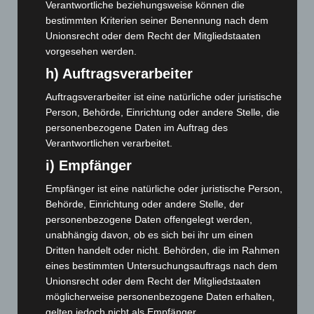
Verantwortliche beziehungsweise können die
Kunst trifft Weingenuss: Barbara-Susann Mehring zeigt ihre
bestimmten Kriterien seiner Benennung nach dem
Werke im Jacques’ Wein-Depot Isernhagen
Unionsrecht oder dem Recht der Mitgliedstaaten
8. August 2026
vorgesehen werden.
A2: Zweite Turbobaustelle startet zwischen Hannover-West
h) Auftragsverarbeiter
und Bothfeld
Auftragsverarbeiter ist eine natürliche oder juristische
8. August 2026
Person, Behörde, Einrichtung oder andere Stelle, die
Niedersachsen: Feuerwehrkräfte kehren nach
personenbezogene Daten im Auftrag des
Waldbrandeinsatz aus Spanien zurück
Verantwortlichen verarbeitet.
7. August 2026
i) Empfänger
Hannover: Erste Tigermücken-Population in Niedersachsen
Empfänger ist eine natürliche oder juristische Person,
entdeckt
Behörde, Einrichtung oder andere Stelle, der
7. August 2026
personenbezogene Daten offengelegt werden,
unabhängig davon, ob es sich bei ihr um einen
Brand im „Haus der Begegnung“ in Neuwarmbüchen schnell
Dritten handelt oder nicht. Behörden, die im Rahmen
eingedämmt
eines bestimmten Untersuchungsauftrags nach dem
6. August 2026
Unionsrecht oder dem Recht der Mitgliedstaaten
möglicherweise personenbezogene Daten erhalten,
Region Hannover: 21 neue Notfallsanitäter starten beim
gelten jedoch nicht als Empfänger.
Roten Kreuz