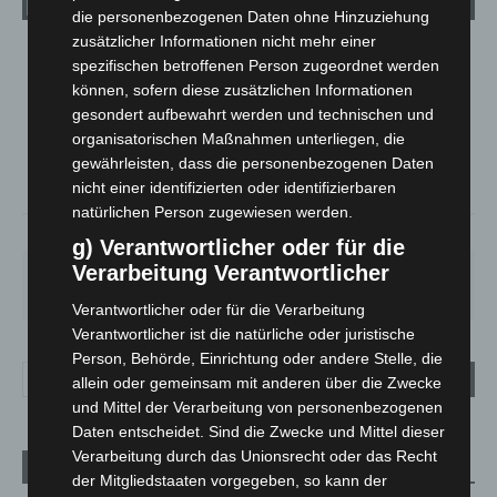
die personenbezogenen Daten ohne Hinzuziehung
zusätzlicher Informationen nicht mehr einer
LANGENHAGEN
spezifischen betroffenen Person zugeordnet werden
können, sofern diese zusätzlichen Informationen
Klarer Himmel
gesondert aufbewahrt werden und technischen und
°
21.6
°
C
20.9
organisatorischen Maßnahmen unterliegen, die
gewährleisten, dass die personenbezogenen Daten
°
20.5
nicht einer identifizierten oder identifizierbaren
natürlichen Person zugewiesen werden.
51%
1.8m/s
2%
g) Verantwortlicher oder für die
Verarbeitung Verantwortlicher
SA.
SO.
MO.
DI.
MI.
21
°
34
°
29
°
23
°
26
°
Verantwortlicher oder für die Verarbeitung
Verantwortlicher ist die natürliche oder juristische
Person, Behörde, Einrichtung oder andere Stelle, die
allein oder gemeinsam mit anderen über die Zwecke
und Mittel der Verarbeitung von personenbezogenen
Daten entscheidet. Sind die Zwecke und Mittel dieser
Verarbeitung durch das Unionsrecht oder das Recht
Aktuelle Beiträge
der Mitgliedstaaten vorgegeben, so kann der