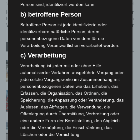
Vorheriger Artikel
Nächster Artikel
Person sind, identifiziert werden kann.
Hannoversche Volksbank
Gartenlaubenbrand Hannover
b) betroffene Person
bleibt 2025 auf
Sahlkamp: Flammen greifen
Betroffene Person ist jede identifizierte oder
Wachstumskurs
auf Einfamilienhaus über
identifizierbare natürliche Person, deren
personenbezogene Daten von dem für die
Verarbeitung Verantwortlichen verarbeitet werden.
Verwandte Artikel
Mehr vom Autor
c) Verarbeitung
Kunst trifft Weingenuss: Barbara-
Verarbeitung ist jeder mit oder ohne Hilfe
Susann Mehring zeigt ihre Werke im
automatisierter Verfahren ausgeführte Vorgang oder
Jacques’ Wein-Depot Isernhagen
jede solche Vorgangsreihe im Zusammenhang mit
personenbezogenen Daten wie das Erheben, das
A2: Zweite Turbobaustelle startet
Erfassen, die Organisation, das Ordnen, die
Speicherung, die Anpassung oder Veränderung, das
zwischen Hannover-West und
Auslesen, das Abfragen, die Verwendung, die
Bothfeld
Offenlegung durch Übermittlung, Verbreitung oder
eine andere Form der Bereitstellung, den Abgleich
Niedersachsen: Feuerwehrkräfte
oder die Verknüpfung, die Einschränkung, das
kehren nach Waldbrandeinsatz aus
Löschen oder die Vernichtung.
Spanien zurück