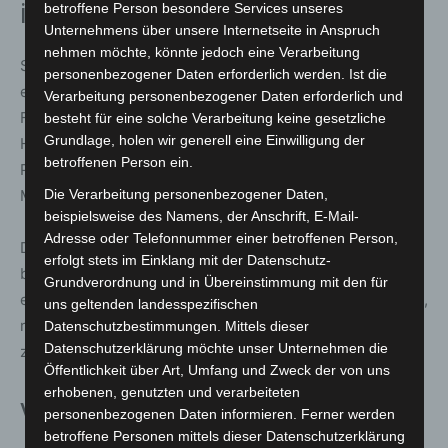
im MHH KunstGang
betroffene Person besondere Services unseres
Unternehmens über unsere Internetseite in Anspruch
nehmen möchte, könnte jedoch eine Verarbeitung
Seit Mai 2023 organisiert Fotografie & Kommunikation
personenbezogener Daten erforderlich werden. Ist die
e.V. im Zwei bis Drei Monats Rhythmus
Verarbeitung personenbezogener Daten erforderlich und
Fotoausstellungen im KunstGang der Medizinischen
besteht für eine solche Verarbeitung keine gesetzliche
Grundlage, holen wir generell eine Einwilligung der
Hochschule Hannover. Die Reihe bietet Fotografen eine
betroffenen Person ein.
Plattform und bereichert zugleich den Klinikalltag für
Die Verarbeitung personenbezogener Daten,
Mitarbeitende, Patienten und Besucher.
beispielsweise des Namens, der Anschrift, E-Mail-
Adresse oder Telefonnummer einer betroffenen Person,
Die Kombination aus künstlerischer Fotografie und dem
erfolgt stets im Einklang mit der Datenschutz-
besonderen Ausstellungsort im Klinikgebäude schafft
Grundverordnung und in Übereinstimmung mit den für
eine eigenständige Atmosphäre, die den Verein motiviert,
uns geltenden landesspezifischen
regelmäßig neue Ausstellungen für den MHH KunstGang
Datenschutzbestimmungen. Mittels dieser
Datenschutzerklärung möchte unser Unternehmen die
zu konzipieren.
Öffentlichkeit über Art, Umfang und Zweck der von uns
erhobenen, genutzten und verarbeiteten
Veranstaltungsdetails
personenbezogenen Daten informieren. Ferner werden
betroffene Personen mittels dieser Datenschutzerklärung