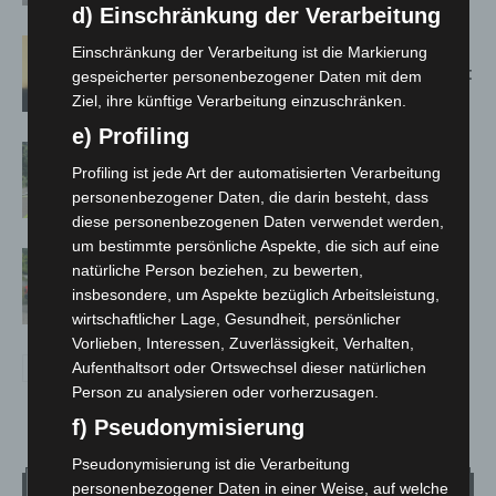
d) Einschränkung der Verarbeitung
Hannover: Erste Tigermücken-
Einschränkung der Verarbeitung ist die Markierung
Population in Niedersachsen entdeckt
gespeicherter personenbezogener Daten mit dem
Ziel, ihre künftige Verarbeitung einzuschränken.
e) Profiling
Brand im „Haus der Begegnung“ in
Profiling ist jede Art der automatisierten Verarbeitung
Neuwarmbüchen schnell eingedämmt
personenbezogener Daten, die darin besteht, dass
diese personenbezogenen Daten verwendet werden,
um bestimmte persönliche Aspekte, die sich auf eine
Region Hannover: 21 neue
natürliche Person beziehen, zu bewerten,
Notfallsanitäter starten beim Roten
insbesondere, um Aspekte bezüglich Arbeitsleistung,
Kreuz
wirtschaftlicher Lage, Gesundheit, persönlicher
Vorlieben, Interessen, Zuverlässigkeit, Verhalten,
Aufenthaltsort oder Ortswechsel dieser natürlichen
Person zu analysieren oder vorherzusagen.
f) Pseudonymisierung
Pseudonymisierung ist die Verarbeitung
personenbezogener Daten in einer Weise, auf welche
Wetter