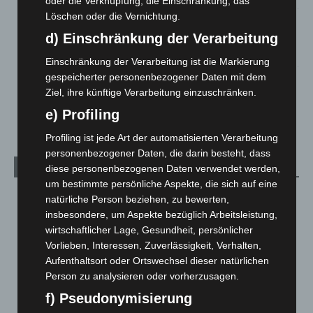
oder die Verknüpfung, die Einschränkung, das
Löschen oder die Vernichtung.
Hannover: Polizei stoppt 166 Trunkenheitsfahrten bei
Großkontrolle
d) Einschränkung der Verarbeitung
2. August 2026
Einschränkung der Verarbeitung ist die Markierung
gespeicherter personenbezogener Daten mit dem
Hannover Klassik Open Air 2026: Französische Oper im
Ziel, ihre künftige Verarbeitung einzuschränken.
Maschpark
2. August 2026
e) Profiling
Profiling ist jede Art der automatisierten Verarbeitung
personenbezogener Daten, die darin besteht, dass
Kategorien
diese personenbezogenen Daten verwendet werden,
um bestimmte persönliche Aspekte, die sich auf eine
Blaulicht
2.798
natürliche Person beziehen, zu bewerten,
insbesondere, um Aspekte bezüglich Arbeitsleistung,
Corona-News
712
wirtschaftlicher Lage, Gesundheit, persönlicher
Hannover und Region
5.035
Vorlieben, Interessen, Zuverlässigkeit, Verhalten,
Langenhagen und Ortsteile
3.249
Aufenthaltsort oder Ortswechsel dieser natürlichen
Person zu analysieren oder vorherzusagen.
Leserbriefe
1
f) Pseudonymisierung
Menschen
2