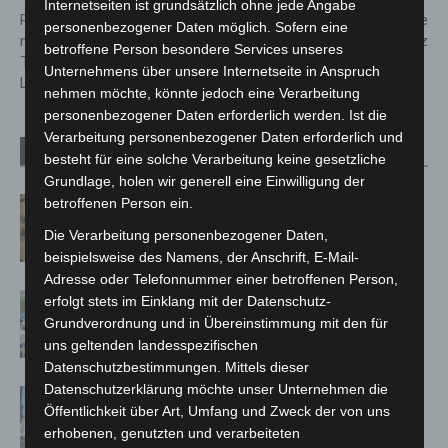
Internetseiten ist grundsätzlich ohne jede Angabe
Polizei sucht Rollerfahrer als
THW trainiert großangelegte
personenbezogener Daten möglich. Sofern eine
mögliche Zeugen nach
Verlegeübung im Harz
betroffene Person besondere Services unseres
Tötungsdelikt am Silbersee in
Unternehmens über unsere Internetseite in Anspruch
Langenhagen
nehmen möchte, könnte jedoch eine Verarbeitung
personenbezogener Daten erforderlich werden. Ist die
Verarbeitung personenbezogener Daten erforderlich und
Verwandte Artikel
Mehr vom Autor
besteht für eine solche Verarbeitung keine gesetzliche
Grundlage, holen wir generell eine Einwilligung der
Hannover Klassik Open Air 2026:
betroffenen Person ein.
Französische Oper im Maschpark
Die Verarbeitung personenbezogener Daten,
beispielsweise des Namens, der Anschrift, E-Mail-
Adresse oder Telefonnummer einer betroffenen Person,
Blaulichtmeile Langenhagen 2026:
erfolgt stets im Einklang mit der Datenschutz-
Polizei, Feuerwehr und Rettung
Grundverordnung und in Übereinstimmung mit den für
hautnah erleben
uns geltenden landesspezifischen
Datenschutzbestimmungen. Mittels dieser
Datenschutzerklärung möchte unser Unternehmen die
Haus der Jugend lädt zum Wünsche-
Öffentlichkeit über Art, Umfang und Zweck der von uns
Freitag in Langenhagen ein
erhobenen, genutzten und verarbeiteten