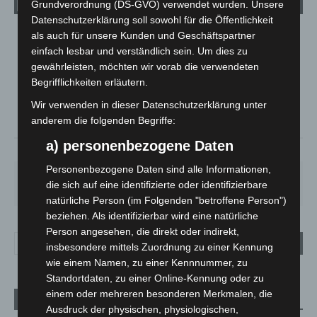
Grundverordnung (DS-GVO) verwendet wurden. Unsere
Datenschutzerklärung soll sowohl für die Öffentlichkeit
als auch für unsere Kunden und Geschäftspartner
LANGENHAGEN
einfach lesbar und verständlich sein. Um dies zu
Ein Paar Wolken
gewährleisten, möchten wir vorab die verwendeten
°
16.1
Begrifflichkeiten erläutern.
°
C
14.8
Wir verwenden in dieser Datenschutzerklärung unter
°
14
anderem die folgenden Begriffe:
a) personenbezogene Daten
73%
2.2m/s
17%
Personenbezogene Daten sind alle Informationen,
FR.
SA.
SO.
MO.
DI.
die sich auf eine identifizierte oder identifizierbare
25
°
26
°
31
°
35
°
20
°
natürliche Person (im Folgenden "betroffene Person")
beziehen. Als identifizierbar wird eine natürliche
Person angesehen, die direkt oder indirekt,
insbesondere mittels Zuordnung zu einer Kennung
wie einem Namen, zu einer Kennnummer, zu
Standortdaten, zu einer Online-Kennung oder zu
einem oder mehreren besonderen Merkmalen, die
Aktuelle Beiträge
Ausdruck der physischen, physiologischen,