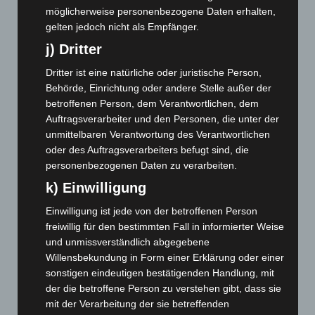
möglicherweise personenbezogene Daten erhalten,
August 2024
(107)
gelten jedoch nicht als Empfänger.
Juli 2024
(89)
j) Dritter
Juni 2024
(107)
Dritter ist eine natürliche oder juristische Person,
Mai 2024
(149)
Behörde, Einrichtung oder andere Stelle außer der
April 2024
(102)
betroffenen Person, dem Verantwortlichen, dem
Auftragsverarbeiter und den Personen, die unter der
März 2024
(103)
unmittelbaren Verantwortung des Verantwortlichen
Februar 2024
(103)
oder des Auftragsverarbeiters befugt sind, die
Januar 2024
(111)
personenbezogenen Daten zu verarbeiten.
Dezember 2023
(130)
k) Einwilligung
November 2023
(130)
Einwilligung ist jede von der betroffenen Person
freiwillig für den bestimmten Fall in informierter Weise
Oktober 2023
(114)
und unmissverständlich abgegebene
September 2023
(133)
Willensbekundung in Form einer Erklärung oder einer
August 2023
(134)
sonstigen eindeutigen bestätigenden Handlung, mit
der die betroffene Person zu verstehen gibt, dass sie
Juli 2023
(118)
mit der Verarbeitung der sie betreffenden
Juni 2023
(142)