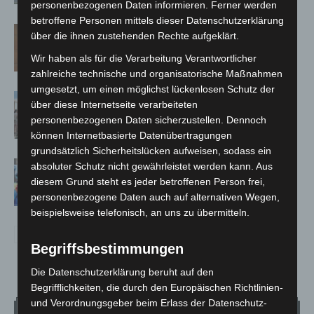
personenbezogenen Daten informieren. Ferner werden
betroffene Personen mittels dieser Datenschutzerklärung
Late-Zoo im Erlebnis-Zoo Hannover:
über die ihnen zustehenden Rechte aufgeklärt.
Sommerabend mit The Ellingtones
Wir haben als für die Verarbeitung Verantwortlicher
zahlreiche technische und organisatorische Maßnahmen
umgesetzt, um einen möglichst lückenlosen Schutz der
Landesgartenschau Bad Nenndorf
über diese Internetseite verarbeiteten
erreicht Halbzeit mit 350.000
personenbezogenen Daten sicherzustellen. Dennoch
Besuchen
können Internetbasierte Datenübertragungen
grundsätzlich Sicherheitslücken aufweisen, sodass ein
Maker Faire Hannover 2026 bringt
absoluter Schutz nicht gewährleistet werden kann. Aus
Technik-Wissen auf die Bühne
diesem Grund steht es jeder betroffenen Person frei,
personenbezogene Daten auch auf alternativen Wegen,
beispielsweise telefonisch, an uns zu übermitteln.
Begriffsbestimmungen
Die Datenschutzerklärung beruht auf den
Begrifflichkeiten, die durch den Europäischen Richtlinien-
und Verordnungsgeber beim Erlass der Datenschutz-
Wetter