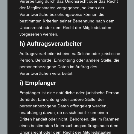
Verarbeitung durch das Unionsrecht oder das Recht
November 2025
(114)
der Mitgliedstaaten vorgegeben, so kann der
Verantwortliche beziehungsweise können die
Oktober 2025
(112)
bestimmten Kriterien seiner Benennung nach dem
September 2025
(93)
Unionsrecht oder dem Recht der Mitgliedstaaten
August 2025
(90)
vorgesehen werden.
Juli 2025
(90)
h) Auftragsverarbeiter
Juni 2025
(103)
Auftragsverarbeiter ist eine natürliche oder juristische
Mai 2025
(112)
Person, Behörde, Einrichtung oder andere Stelle, die
personenbezogene Daten im Auftrag des
April 2025
(88)
Verantwortlichen verarbeitet.
März 2025
(111)
i) Empfänger
Februar 2025
(96)
Empfänger ist eine natürliche oder juristische Person,
Januar 2025
(88)
Behörde, Einrichtung oder andere Stelle, der
Dezember 2024
(89)
personenbezogene Daten offengelegt werden,
unabhängig davon, ob es sich bei ihr um einen
November 2024
(94)
Dritten handelt oder nicht. Behörden, die im Rahmen
Oktober 2024
(93)
eines bestimmten Untersuchungsauftrags nach dem
September 2024
(112)
Unionsrecht oder dem Recht der Mitgliedstaaten