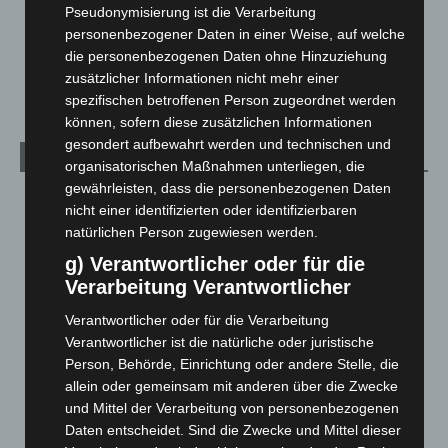
Pseudonymisierung ist die Verarbeitung
Über uns
1
personenbezogener Daten in einer Weise, auf welche
Veranstaltungen
1.887
die personenbezogenen Daten ohne Hinzuziehung
Welt
1.269
zusätzlicher Informationen nicht mehr einer
spezifischen betroffenen Person zugeordnet werden
können, sofern diese zusätzlichen Informationen
gesondert aufbewahrt werden und technischen und
Archiv
organisatorischen Maßnahmen unterliegen, die
gewährleisten, dass die personenbezogenen Daten
August 2026
(10)
nicht einer identifizierten oder identifizierbaren
Juli 2026
(73)
natürlichen Person zugewiesen werden.
Juni 2026
(139)
g) Verantwortlicher oder für die
Verarbeitung Verantwortlicher
Mai 2026
(99)
April 2026
(99)
Verantwortlicher oder für die Verarbeitung
Verantwortlicher ist die natürliche oder juristische
März 2026
(115)
Person, Behörde, Einrichtung oder andere Stelle, die
Februar 2026
(109)
allein oder gemeinsam mit anderen über die Zwecke
und Mittel der Verarbeitung von personenbezogenen
Januar 2026
(122)
Daten entscheidet. Sind die Zwecke und Mittel dieser
Dezember 2025
(103)