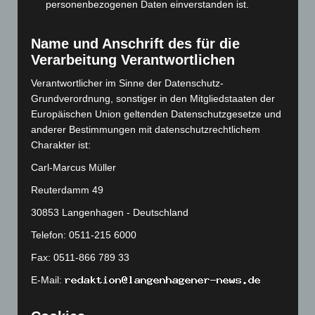
personenbezogenen Daten einverstanden ist.
Mai 2023
(139)
April 2023
(155)
Name und Anschrift des für die
Verarbeitung Verantwortlichen
März 2023
(174)
Februar 2023
(154)
Verantwortlicher im Sinne der Datenschutz-
Grundverordnung, sonstiger in den Mitgliedstaaten der
Januar 2023
(140)
Europäischen Union geltenden Datenschutzgesetze und
Dezember 2022
(130)
anderer Bestimmungen mit datenschutzrechtlichem
November 2022
(167)
Charakter ist:
Oktober 2022
(166)
Carl-Marcus Müller
September 2022
(205)
Reuterdamm 49
August 2022
(166)
30853 Langenhagen - Deutschland
Juli 2022
(133)
Telefon: 0511-215 6000
Juni 2022
(167)
Fax: 0511-866 789 33
Mai 2022
(177)
E-Mail:
April 2022
(198)
März 2022
(221)