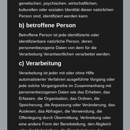
genetischen, psychischen, wirtschaftlichen,
Brand im „Haus der Begegnung“ in Neuwarmbüchen schnell
kulturellen oder sozialen Identität dieser natürlichen
eingedämmt
Person sind, identifiziert werden kann.
6. August 2026
b) betroffene Person
Region Hannover: 21 neue Notfallsanitäter starten beim
Roten Kreuz
Betroffene Person ist jede identifizierte oder
5. August 2026
identifizierbare natürliche Person, deren
personenbezogene Daten von dem für die
Mann läuft mit Hockeyschläger über A7 – Polizei sucht
Verarbeitung Verantwortlichen verarbeitet werden.
Zeugen
c) Verarbeitung
5. August 2026
Verarbeitung ist jeder mit oder ohne Hilfe
Celle: Mensch stirbt bei Bagger-Unfall auf Baustelle
automatisierter Verfahren ausgeführte Vorgang oder
5. August 2026
jede solche Vorgangsreihe im Zusammenhang mit
personenbezogenen Daten wie das Erheben, das
Gasleitung bei McDonald’s-Umbau in Langenhagen
Erfassen, die Organisation, das Ordnen, die
beschädigt
Speicherung, die Anpassung oder Veränderung, das
5. August 2026
Auslesen, das Abfragen, die Verwendung, die
Offenlegung durch Übermittlung, Verbreitung oder
Anklage nach Abschaltung von „Archetyp Market“ erhoben
eine andere Form der Bereitstellung, den Abgleich
3. August 2026