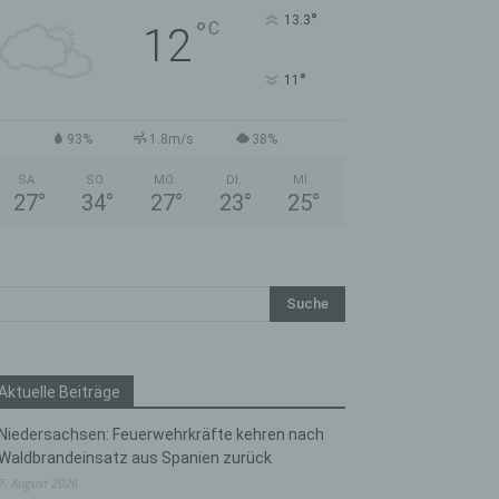
°
13.3
°
C
12
°
11
93%
1.8m/s
38%
SA.
SO.
MO.
DI.
MI.
27
°
34
°
27
°
23
°
25
°
Aktuelle Beiträge
Niedersachsen: Feuerwehrkräfte kehren nach
Waldbrandeinsatz aus Spanien zurück
7. August 2026