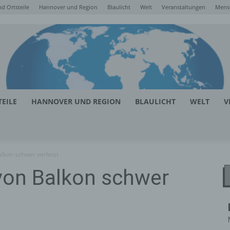
d Ortsteile
Hannover und Region
Blaulicht
Welt
Veranstaltungen
Mens
EILE
HANNOVER UND REGION
BLAULICHT
WELT
V
alkon schwer verletzt
von Balkon schwer