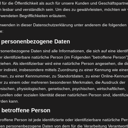
 für die Öffentlichkeit als auch für unsere Kunden und Geschäftspartne
h lesbar und verständlich sein. Um dies zu gewährleisten, möchten wir
Erste Tigermücken-
Brand im „Haus der Begegnung“ in
rwendeten Begrifflichkeiten erläutern.
in Niedersachsen
Neuwarmbüchen schnell
eingedämmt
rwenden in dieser Datenschutzerklärung unter anderem die folgenden
fe:
) personenbezogene Daten
sonenbezogene Daten sind alle Informationen, die sich auf eine identifi
r identifizierbare natürliche Person (im Folgenden "betroffene Person"
iehen. Als identifizierbar wird eine natürliche Person angesehen, die di
r indirekt, insbesondere mittels Zuordnung zu einer Kennung wie ein
men, zu einer Kennnummer, zu Standortdaten, zu einer Online-Kennu
mit Hockeyschläger über
Celle: Mensch stirbt bei Bagger-
er zu einem oder mehreren besonderen Merkmalen, die Ausdruck der
i sucht Zeugen
Unfall auf Baustelle
sischen, physiologischen, genetischen, psychischen, wirtschaftlichen,
turellen oder sozialen Identität dieser natürlichen Person sind, identifizi
rden kann.
 betroffene Person
roffene Person ist jede identifizierte oder identifizierbare natürliche Pe
ren personenbezogene Daten von dem für die Verarbeitung Verantwort