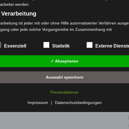
arbeitet werden.
 Verarbeitung
arbeitung ist jeder mit oder ohne Hilfe automatisierter Verfahren ausge
rgang oder jede solche Vorgangsreihe im Zusammenhang mit
rsonenbezogenen Daten wie das Erheben, das Erfassen, die Organisat
s Ordnen, die Speicherung, die Anpassung oder Veränderung, das Aus
Essenziell
Statistik
Externe Dienst
 Abfragen, die Verwendung, die Offenlegung durch Übermittlung, Verb
r eine andere Form der Bereitstellung, den Abgleich oder die Verknüp
✓ Akzeptieren
 Einschränkung, das Löschen oder die Vernichtung.
) Einschränkung der Verarbeitung
Auswahl speichern
schränkung der Verarbeitung ist die Markierung gespeicherter
sonenbezogener Daten mit dem Ziel, ihre künftige Verarbeitung
Personalisieren
nzuschränken.
 Profiling
Impressum
|
Datenschutzbedingungen
filing ist jede Art der automatisierten Verarbeitung personenbezogener
ten, die darin besteht, dass diese personenbezogenen Daten verwend
den, um bestimmte persönliche Aspekte, die sich auf eine natürliche 