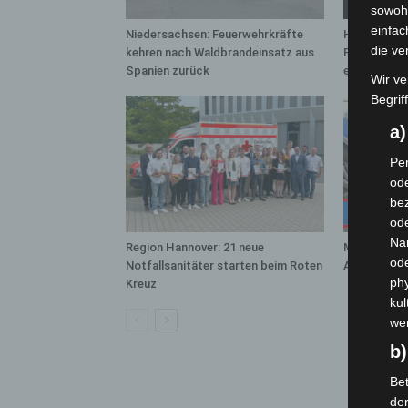
sowohl
einfac
Niedersachsen: Feuerwehrkräfte
Hannover: 
die ve
kehren nach Waldbrandeinsatz aus
Population 
Spanien zurück
entdeckt
Wir ve
Begrif
a
Per
ode
bez
ode
Na
Region Hannover: 21 neue
Mann läuft 
od
Notfallsanitäter starten beim Roten
A7 – Polize
phy
Kreuz
kul
we
b)
Bet
de