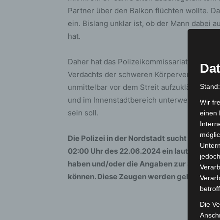
Partner über den Balkon flüchten wollte. Da
ein. Bislang unklar ist, ob der Mann dabei 
hat.
Daher hat das Polizeikommissariat Hannove
Dat
Verdachts der schweren Körperverletzung ei
unmittelbar vor dem Streit aufzuklären. In
Stand
und im Innenstadtbereich unterwegs, wo de
Wir fr
sein soll.
einen 
Intern
möglic
Die Polizei in der Nordstadt sucht daher 
Unter
02:00 Uhr des 22.06.2024 ein lautstark st
jedoch
haben und/oder die Angaben zur Situatio
Verarb
können. Diese Zeugen werden gebeten, sic
Verarb
betrof
Die Ve
Anschr