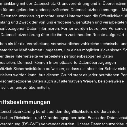
im Einklang mit der Datenschutz-Grundverordnung und in Übereinstim
n für uns geltenden landesspezifischen Datenschutzbestimmungen. Mit
 Datenschutzerklärung möchte unser Unternehmen die Öffentlichkeit ü
mfang und Zweck der von uns erhobenen, genutzten und verarbeiteten
enbezogenen Daten informieren. Ferner werden betroffene Personen 
 Datenschutzerklärung über die ihnen zustehenden Rechte aufgeklärt.
Nächster Artikel
ben als für die Verarbeitung Verantwortlicher zahlreiche technische un
Win e.V.: Offenes Angebot für Foto –
isatorische Maßnahmen umgesetzt, um einen möglichst lückenlosen S
Begeisterte
er diese Internetseite verarbeiteten personenbezogenen Daten
zustellen. Dennoch können Internetbasierte Datenübertragungen
ätzlich Sicherheitslücken aufweisen, sodass ein absoluter Schutz nicht
leistet werden kann. Aus diesem Grund steht es jeder betroffenen Pe
personenbezogene Daten auch auf alternativen Wegen, beispielsweise
nisch, an uns zu übermitteln.
riffsbestimmungen
tenschutzerklärung beruht auf den Begrifflichkeiten, die durch den
ischen Richtlinien- und Verordnungsgeber beim Erlass der Datenschut
verordnung (DS-GVO) verwendet wurden. Unsere Datenschutzerklärun