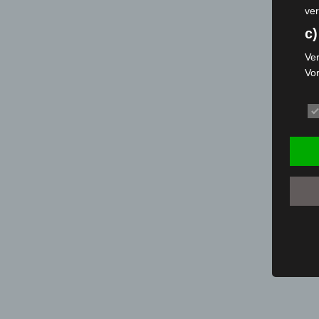
ver
c)
Ver
Vo
pe
da
das
ode
die
d
Ein
per
ei
e)
Pro
Da
wer