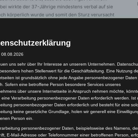
bei wirkte der 37-Jährige mindestens verbal auf sie
auch körperlich wurde und somit den Sturz verursacht
r-Nordstadt ein Ermittlungsverfahren wegen des
enschutzerklärung
ngeleitet und versucht die Situation beim und
 den Stunden vor dem Sturz war das Paar am Raschplatz
: 08.08.2026
r Streit bereits begonnen habe und sehr laut gewesen
euen uns sehr über Ihr Interesse an unserem Unternehmen. Datenschu
besonders hohen Stellenwert für die Geschäftsleitung. Eine Nutzung d
etseiten ist grundsätzlich ohne jede Angabe personenbezogener Daten
h. Sofern eine betroffene Person besondere Services unseres
Zeugen, die zwischen 21:00 Uhr des 21.06.2023 und
nehmens über unsere Internetseite in Anspruch nehmen möchte, könnt
reitendes Paar im Innenstadtbereich beobachtet
 eine Verarbeitung personenbezogener Daten erforderlich werden. Ist 
n rund um den schweren Sturz der Frau machen
eitung personenbezogener Daten erforderlich und besteht für eine sol
h unter der 0511 109-3115 zu melden.
eitung keine gesetzliche Grundlage, holen wir generell eine Einwilligun
fenen Person ein.
rarbeitung personenbezogener Daten, beispielsweise des Namens, de
ift, E-Mail-Adresse oder Telefonnummer einer betroffenen Person, erfo