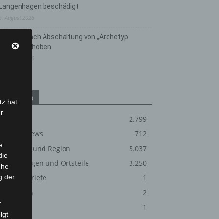
Langenhagen beschädigt
5. August 2026
Anklage nach Abschaltung von „Archetyp
Market“ erhoben
3. August 2026
Kategorien
tz hat
er
Blaulicht
2.799
Corona-News
712
e
Hannover und Region
5.037
die
Langenhagen und Ortsteile
3.250
che
g der
Leserbriefe
1
Menschen
2
r
Über uns
1
lgt