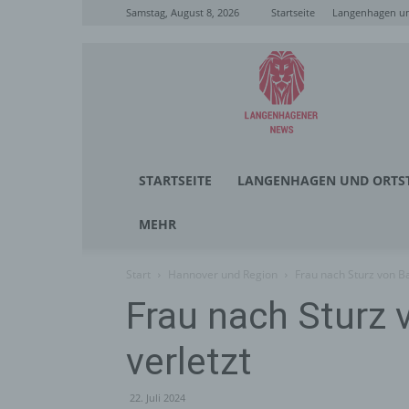
Samstag, August 8, 2026
Startseite
Langenhagen un
Langenhagener
News
STARTSEITE
LANGENHAGEN UND ORTST
MEHR
Start
Hannover und Region
Frau nach Sturz von B
Frau nach Sturz 
verletzt
22. Juli 2024