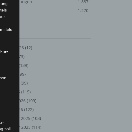
Veranstaltungen
1.887
mung
tels
Welt
1.270
ber
mittels
Archiv
d
August 2026
(12)
chutz
Juli 2026
(73)
Juni 2026
(139)
Mai 2026
(99)
rson
April 2026
(99)
März 2026
(115)
Februar 2026
(109)
Januar 2026
(122)
Dezember 2025
(103)
z-
November 2025
(114)
g soll