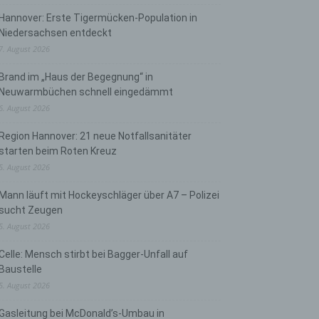
Hannover: Erste Tigermücken-Population in
Niedersachsen entdeckt
7. August 2026
Brand im „Haus der Begegnung“ in
Neuwarmbüchen schnell eingedämmt
6. August 2026
Region Hannover: 21 neue Notfallsanitäter
starten beim Roten Kreuz
5. August 2026
Mann läuft mit Hockeyschläger über A7 – Polizei
sucht Zeugen
5. August 2026
Celle: Mensch stirbt bei Bagger-Unfall auf
Baustelle
5. August 2026
Gasleitung bei McDonald’s-Umbau in