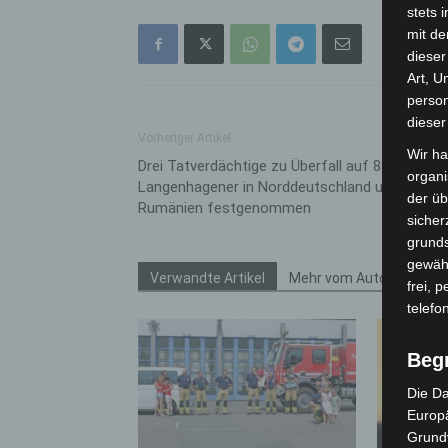
stets 
mit de
dieser
Art, U
person
dieser
Vorheriger Artikel
Wir ha
Drei Tatverdächtige zu Überfall auf 83-jährigen
organ
Langenhagener in Norddeutschland und
der üb
Rumänien festgenommen
sicher
grunds
gewähr
Verwandte Artikel
Mehr vom Autor
frei, 
telefo
Beg
Die Da
Europä
Grund