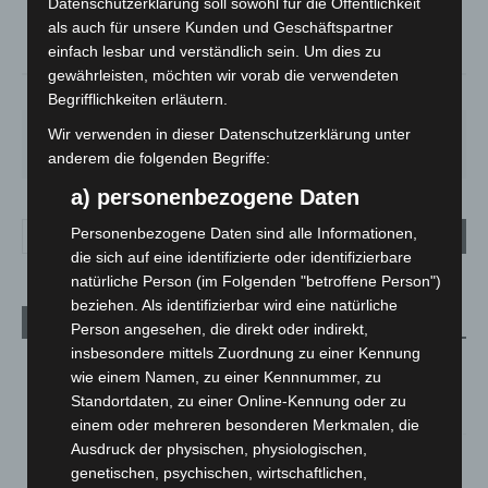
24.3
Datenschutzerklärung soll sowohl für die Öffentlichkeit
als auch für unsere Kunden und Geschäftspartner
°
23.3
einfach lesbar und verständlich sein. Um dies zu
gewährleisten, möchten wir vorab die verwendeten
38%
3.6m/s
7%
Begrifflichkeiten erläutern.
SA.
SO.
MO.
DI.
MI.
Wir verwenden in dieser Datenschutzerklärung unter
27
°
34
°
26
°
23
°
26
°
anderem die folgenden Begriffe:
a) personenbezogene Daten
Personenbezogene Daten sind alle Informationen,
die sich auf eine identifizierte oder identifizierbare
natürliche Person (im Folgenden "betroffene Person")
beziehen. Als identifizierbar wird eine natürliche
Aktuelle Beiträge
Person angesehen, die direkt oder indirekt,
insbesondere mittels Zuordnung zu einer Kennung
Kunst trifft Weingenuss: Barbara-Susann Mehring zeigt ihre
wie einem Namen, zu einer Kennnummer, zu
Werke im Jacques’ Wein-Depot Isernhagen
Standortdaten, zu einer Online-Kennung oder zu
8. August 2026
einem oder mehreren besonderen Merkmalen, die
Ausdruck der physischen, physiologischen,
A2: Zweite Turbobaustelle startet zwischen Hannover-West
genetischen, psychischen, wirtschaftlichen,
und Bothfeld