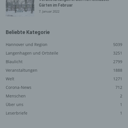
Internetseite, von welcher ein zugreifendes System auf
Gärten im Februar
unsere Internetseite gelangt (sogenannte Referrer), (4)
7. Januar 2022
die Unterwebseiten, welche über ein zugreifendes
System auf unserer Internetseite angesteuert werden,
(5) das Datum und die Uhrzeit eines Zugriffs auf die
Beliebte Kategorie
Internetseite, (6) eine Internet-Protokoll-Adresse (IP-
Adresse), (7) der Internet-Service-Provider des
Hannover und Region
5039
zugreifenden Systems und (8) sonstige ähnliche Daten
und Informationen, die der Gefahrenabwehr im Falle von
Langenhagen und Ortsteile
3251
Angriffen auf unsere informationstechnologischen
Blaulicht
2799
Systeme dienen.
Veranstaltungen
1888
Bei der Nutzung dieser allgemeinen Daten und
Welt
1271
Informationen ziehen wird keine Rückschlüsse auf die
betroffene Person. Diese Informationen werden vielmehr
Corona-News
712
benötigt, um (1) die Inhalte unserer Internetseite korrekt
Menschen
2
auszuliefern, (2) die Inhalte unserer Internetseite sowie
Über uns
1
die Werbung für diese zu optimieren, (3) die dauerhafte
Funktionsfähigkeit unserer informationstechnologischen
Leserbriefe
1
Systeme und der Technik unserer Internetseite zu
gewährleisten sowie (4) um Strafverfolgungsbehörden