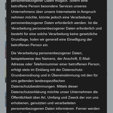
personenbezogener Daten möglich. Sofern eine
betroffene Person besondere Services unseres
Verwandte Artikel
Mehr vom Autor
Unternehmens über unsere Internetseite in Anspruch
nehmen möchte, könnte jedoch eine Verarbeitung
Kunst trifft Weingenuss: Barbara-
personenbezogener Daten erforderlich werden. Ist die
Susann Mehring zeigt ihre Werke im
Verarbeitung personenbezogener Daten erforderlich und
Jacques’ Wein-Depot Isernhagen
besteht für eine solche Verarbeitung keine gesetzliche
Grundlage, holen wir generell eine Einwilligung der
A2: Zweite Turbobaustelle startet
betroffenen Person ein.
zwischen Hannover-West und
Die Verarbeitung personenbezogener Daten,
Bothfeld
beispielsweise des Namens, der Anschrift, E-Mail-
Adresse oder Telefonnummer einer betroffenen Person,
Hannover: Erste Tigermücken-
erfolgt stets im Einklang mit der Datenschutz-
Population in Niedersachsen entdeckt
Grundverordnung und in Übereinstimmung mit den für
uns geltenden landesspezifischen
Datenschutzbestimmungen. Mittels dieser
Mann läuft mit Hockeyschläger über
Datenschutzerklärung möchte unser Unternehmen die
Öffentlichkeit über Art, Umfang und Zweck der von uns
A7 – Polizei sucht Zeugen
erhobenen, genutzten und verarbeiteten
personenbezogenen Daten informieren. Ferner werden