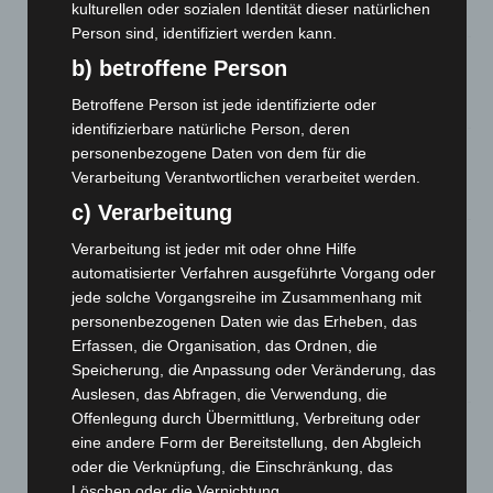
kulturellen oder sozialen Identität dieser natürlichen
8. August 2026
Person sind, identifiziert werden kann.
Niedersachsen: Feuerwehrkräfte kehren nach
b) betroffene Person
Waldbrandeinsatz aus Spanien zurück
Betroffene Person ist jede identifizierte oder
7. August 2026
identifizierbare natürliche Person, deren
Hannover: Erste Tigermücken-Population in Niedersachsen
personenbezogene Daten von dem für die
entdeckt
Verarbeitung Verantwortlichen verarbeitet werden.
7. August 2026
c) Verarbeitung
Brand im „Haus der Begegnung“ in Neuwarmbüchen schnell
Verarbeitung ist jeder mit oder ohne Hilfe
eingedämmt
automatisierter Verfahren ausgeführte Vorgang oder
6. August 2026
jede solche Vorgangsreihe im Zusammenhang mit
personenbezogenen Daten wie das Erheben, das
Region Hannover: 21 neue Notfallsanitäter starten beim
Erfassen, die Organisation, das Ordnen, die
Roten Kreuz
Speicherung, die Anpassung oder Veränderung, das
5. August 2026
Auslesen, das Abfragen, die Verwendung, die
Offenlegung durch Übermittlung, Verbreitung oder
Mann läuft mit Hockeyschläger über A7 – Polizei sucht
eine andere Form der Bereitstellung, den Abgleich
Zeugen
oder die Verknüpfung, die Einschränkung, das
5. August 2026
Löschen oder die Vernichtung.