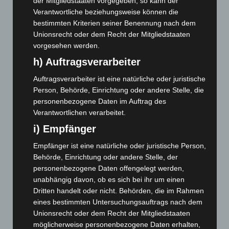
August 2025
(90)
der Mitgliedstaaten vorgegeben, so kann der
Verantwortliche beziehungsweise können die
Juli 2025
(90)
bestimmten Kriterien seiner Benennung nach dem
Juni 2025
(103)
Unionsrecht oder dem Recht der Mitgliedstaaten
vorgesehen werden.
Mai 2025
(112)
h) Auftragsverarbeiter
April 2025
(88)
März 2025
(111)
Auftragsverarbeiter ist eine natürliche oder juristische
Person, Behörde, Einrichtung oder andere Stelle, die
Februar 2025
(96)
personenbezogene Daten im Auftrag des
Januar 2025
(88)
Verantwortlichen verarbeitet.
Dezember 2024
(89)
i) Empfänger
November 2024
(94)
Empfänger ist eine natürliche oder juristische Person,
Oktober 2024
(93)
Behörde, Einrichtung oder andere Stelle, der
personenbezogene Daten offengelegt werden,
September 2024
(112)
unabhängig davon, ob es sich bei ihr um einen
August 2024
(107)
Dritten handelt oder nicht. Behörden, die im Rahmen
Juli 2024
(89)
eines bestimmten Untersuchungsauftrags nach dem
Unionsrecht oder dem Recht der Mitgliedstaaten
Juni 2024
(107)
möglicherweise personenbezogene Daten erhalten,