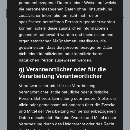
personenbezogener Daten in einer Weise, auf welche
die personenbezogenen Daten ohne Hinzuziehung
Archiv
zusätzlicher Informationen nicht mehr einer
spezifischen betroffenen Person zugeordnet werden
August 2026
(14)
können, sofern diese zusätzlichen Informationen
Juli 2026
(73)
gesondert aufbewahrt werden und technischen und
organisatorischen Maßnahmen unterliegen, die
Juni 2026
(139)
gewährleisten, dass die personenbezogenen Daten
Mai 2026
(99)
nicht einer identifizierten oder identifizierbaren
natürlichen Person zugewiesen werden.
April 2026
(99)
g) Verantwortlicher oder für die
März 2026
(115)
Verarbeitung Verantwortlicher
Februar 2026
(109)
Verantwortlicher oder für die Verarbeitung
Januar 2026
(122)
Verantwortlicher ist die natürliche oder juristische
Dezember 2025
(103)
Person, Behörde, Einrichtung oder andere Stelle, die
November 2025
(114)
allein oder gemeinsam mit anderen über die Zwecke
und Mittel der Verarbeitung von personenbezogenen
Oktober 2025
(112)
Daten entscheidet. Sind die Zwecke und Mittel dieser
September 2025
(93)
Verarbeitung durch das Unionsrecht oder das Recht