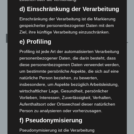
Celle: Mensch stirbt bei Bagger-Unfall auf Baustelle
d) Einschränkung der Verarbeitung
5. August 2026
Einschränkung der Verarbeitung ist die Markierung
gespeicherter personenbezogener Daten mit dem
Ziel, ihre künftige Verarbeitung einzuschränken.
Kategorien
e) Profiling
Blaulicht
2.799
Profiling ist jede Art der automatisierten Verarbeitung
personenbezogener Daten, die darin besteht, dass
Corona-News
712
diese personenbezogenen Daten verwendet werden,
Hannover und Region
5.039
um bestimmte persönliche Aspekte, die sich auf eine
Langenhagen und Ortsteile
3.252
natürliche Person beziehen, zu bewerten,
insbesondere, um Aspekte bezüglich Arbeitsleistung,
Leserbriefe
1
wirtschaftlicher Lage, Gesundheit, persönlicher
Menschen
2
Vorlieben, Interessen, Zuverlässigkeit, Verhalten,
Aufenthaltsort oder Ortswechsel dieser natürlichen
Über uns
1
Person zu analysieren oder vorherzusagen.
Veranstaltungen
1.888
f) Pseudonymisierung
Welt
1.271
Pseudonymisierung ist die Verarbeitung