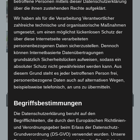
betroffene Personen mittels dieser Datenschutzerklärung
Gasleitung bei McDonald’s-Umbau in
über die ihnen zustehenden Rechte aufgeklärt.
Langenhagen beschädigt
Wir haben als für die Verarbeitung Verantwortlicher
zahlreiche technische und organisatorische Maßnahmen
umgesetzt, um einen möglichst lückenlosen Schutz der
Langenhagen: Autofahrer mit 3,17
über diese Internetseite verarbeiteten
Promille aus dem Verkehr gezogen
personenbezogenen Daten sicherzustellen. Dennoch
können Internetbasierte Datenübertragungen
grundsätzlich Sicherheitslücken aufweisen, sodass ein
absoluter Schutz nicht gewährleistet werden kann. Aus
diesem Grund steht es jeder betroffenen Person frei,
personenbezogene Daten auch auf alternativen Wegen,
beispielsweise telefonisch, an uns zu übermitteln.
Wetter
Begriffsbestimmungen
Die Datenschutzerklärung beruht auf den
LANGENHAGEN
Begrifflichkeiten, die durch den Europäischen Richtlinien-
Klarer Himmel
und Verordnungsgeber beim Erlass der Datenschutz-
Grundverordnung (DS-GVO) verwendet wurden. Unsere
°
25.2
°
C