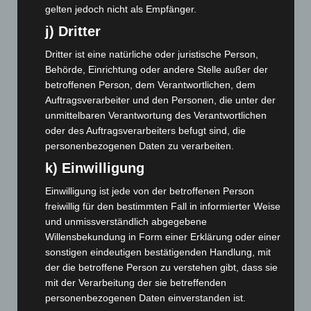
Mai 2024
(149)
gelten jedoch nicht als Empfänger.
April 2024
(102)
j) Dritter
März 2024
(103)
Dritter ist eine natürliche oder juristische Person,
Februar 2024
(103)
Behörde, Einrichtung oder andere Stelle außer der
Januar 2024
(111)
betroffenen Person, dem Verantwortlichen, dem
Auftragsverarbeiter und den Personen, die unter der
Dezember 2023
(130)
unmittelbaren Verantwortung des Verantwortlichen
November 2023
(130)
oder des Auftragsverarbeiters befugt sind, die
personenbezogenen Daten zu verarbeiten.
Oktober 2023
(114)
k) Einwilligung
September 2023
(133)
August 2023
(134)
Einwilligung ist jede von der betroffenen Person
freiwillig für den bestimmten Fall in informierter Weise
Juli 2023
(118)
und unmissverständlich abgegebene
Juni 2023
(142)
Willensbekundung in Form einer Erklärung oder einer
Mai 2023
(139)
sonstigen eindeutigen bestätigenden Handlung, mit
der die betroffene Person zu verstehen gibt, dass sie
April 2023
(155)
mit der Verarbeitung der sie betreffenden
März 2023
(174)
personenbezogenen Daten einverstanden ist.