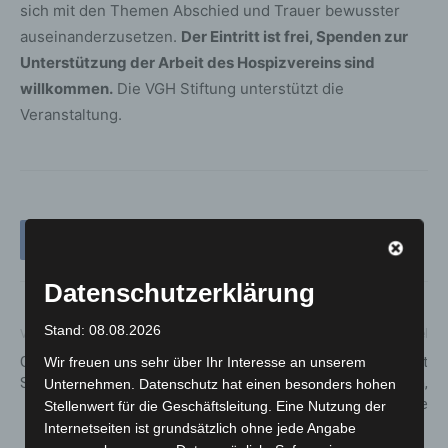
sich mit den Themen Abschied und Trauer bewusster
auseinanderzusetzen.
Der Eintritt ist frei, Spenden zur
Unterstützung der Arbeit des Hospizvereins sind
willkommen.
Die VGH Stiftung unterstützt die
Veranstaltung.
Datenschutzerklärung
Stand: 08.08.2026
Vorheriger Artikel
Nächster Artikel
Großeinsatz von Polizei an
vhs Langenhagen bietet
Wir freuen uns sehr über Ihr Interesse an unserem
Schule in Hannover-Bult
Seminar zu Selbstdisziplin,
Unternehmen. Datenschutz hat einen besonders hohen
Resilienz und Balance
Stellenwert für die Geschäftsleitung. Eine Nutzung der
Internetseiten ist grundsätzlich ohne jede Angabe