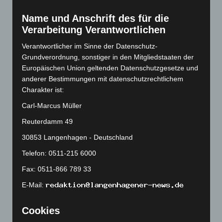
Februar 2023
(154)
Januar 2023
(140)
Name und Anschrift des für die
Verarbeitung Verantwortlichen
Dezember 2022
(130)
Verantwortlicher im Sinne der Datenschutz-
November 2022
(167)
Grundverordnung, sonstiger in den Mitgliedstaaten der
Oktober 2022
(166)
Europäischen Union geltenden Datenschutzgesetze und
September 2022
(205)
anderer Bestimmungen mit datenschutzrechtlichem
Charakter ist:
August 2022
(166)
Carl-Marcus Müller
Juli 2022
(133)
Juni 2022
(167)
Reuterdamm 49
Mai 2022
(177)
30853 Langenhagen - Deutschland
April 2022
(198)
Telefon: 0511-215 6000
März 2022
(221)
Fax: 0511-866 789 33
Februar 2022
(189)
E-Mail:
Januar 2022
(190)
Cookies
Dezember 2021
(204)