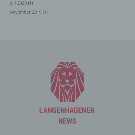
die ohne die Cookie-Setzung nicht möglich wären.
Juli 2020
(1)
Mittels eines Cookies können die Informationen und
November 2019
(1)
Angebote auf unserer Internetseite im Sinne des
Benutzers optimiert werden. Cookies ermöglichen uns,
wie bereits erwähnt, die Benutzer unserer Internetseite
wiederzuerkennen. Zweck dieser Wiedererkennung ist
es, den Nutzern die Verwendung unserer Internetseite
zu erleichtern. Der Benutzer einer Internetseite, die
Cookies verwendet, muss beispielsweise nicht bei jedem
Besuch der Internetseite erneut seine Zugangsdaten
eingeben, weil dies von der Internetseite und dem auf
dem Computersystem des Benutzers abgelegten Cookie
übernommen wird. Ein weiteres Beispiel ist das Cookie
eines Warenkorbes im Online-Shop. Der Online-Shop
merkt sich die Artikel, die ein Kunde in den virtuellen
Warenkorb gelegt hat, über ein Cookie.
Die betroffene Person kann die Setzung von Cookies
durch unsere Internetseite jederzeit mittels einer
entsprechenden Einstellung des genutzten
Internetbrowsers verhindern und damit der Setzung von