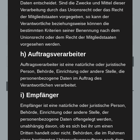
°
Daten entscheidet. Sind die Zwecke und Mittel dieser
24.9
Verarbeitung durch das Unionsrecht oder das Recht
der Mitgliedstaaten vorgegeben, so kann der
41%
5.8m/s
88%
Verantwortliche beziehungsweise können die
bestimmten Kriterien seiner Benennung nach dem
MO.
DI.
MI.
DO.
FR.
27
°
25
°
26
°
30
°
34
°
Unionsrecht oder dem Recht der Mitgliedstaaten
vorgesehen werden.
h) Auftragsverarbeiter
Auftragsverarbeiter ist eine natürliche oder juristische
Person, Behörde, Einrichtung oder andere Stelle, die
personenbezogene Daten im Auftrag des
Verantwortlichen verarbeitet.
Aktuelle Beiträge
i) Empfänger
M’era Luna 2026: 25.000 Fans feiern in Hildesheim
Empfänger ist eine natürliche oder juristische Person,
10. August 2026
Behörde, Einrichtung oder andere Stelle, der
Kunst trifft Weingenuss: Barbara-Susann Mehring zeigt ihre
personenbezogene Daten offengelegt werden,
Werke im Jacques’ Wein-Depot Isernhagen
unabhängig davon, ob es sich bei ihr um einen
8. August 2026
Dritten handelt oder nicht. Behörden, die im Rahmen
eines bestimmten Untersuchungsauftrags nach dem