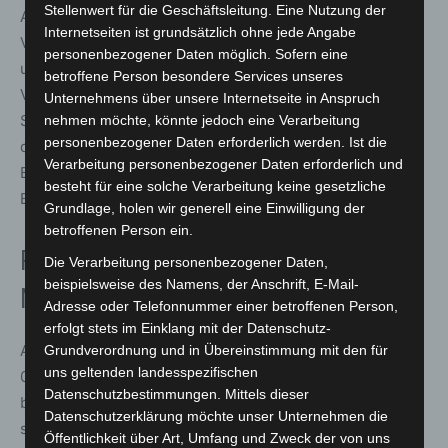
Stellenwert für die Geschäftsleitung. Eine Nutzung der
Aufgabe des Referenten für den Bereich Einsatz und
Internetseiten ist grundsätzlich ohne jede Angabe
Verkehr im Niedersächsischen Ministerium für Inneres
personenbezogener Daten möglich. Sofern eine
und Sport übertragen. Nils Becker bringt durch seine
betroffene Person besondere Services unseres
Verwendung im Kriminaldauerdienst, im Einsatz- und
Unternehmens über unsere Internetseite in Anspruch
Streifendienst und in einer Verfügungseinheit sowie
nehmen möchte, könnte jedoch eine Verarbeitung
personenbezogener Daten erforderlich werden. Ist die
durch seine Leitungsfunktionen in Langenhagen und im
Verarbeitung personenbezogener Daten erforderlich und
Bereich Einsatz der PI Burgdorf den dort erforderlichen
besteht für eine solche Verarbeitung keine gesetzliche
Blick für organisatorische Perspektiven mit.
Grundlage, holen wir generell eine Einwilligung der
betroffenen Person ein.
Polizeikommissariat Hannover-
Die Verarbeitung personenbezogener Daten,
beispielsweise des Namens, der Anschrift, E-Mail-
Nordstadt
Adresse oder Telefonnummer einer betroffenen Person,
erfolgt stets im Einklang mit der Datenschutz-
Auch das PK Nordstadt erhält mit POR Maik Zilien zum
Grundverordnung und in Übereinstimmung mit den für
uns geltenden landesspezifischen
01.04.2024 eine neue Dienststellenleitung. In seiner
Datenschutzbestimmungen. Mittels dieser
bisherigen Funktion als Leiter Einsatz koordinierte Zilien
Datenschutzerklärung möchte unser Unternehmen die
seit Februar 2022 das Sachgebiet Einsatz der
Öffentlichkeit über Art, Umfang und Zweck der von uns