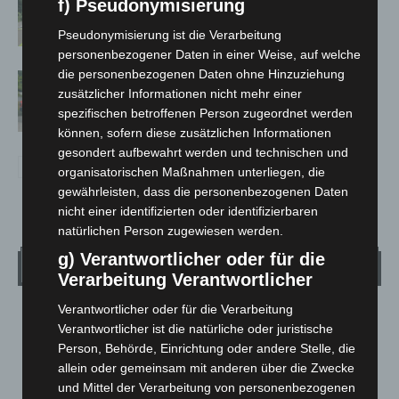
f) Pseudonymisierung
Neuwarmbüchen schnell eingedämmt
Pseudonymisierung ist die Verarbeitung
personenbezogener Daten in einer Weise, auf welche
die personenbezogenen Daten ohne Hinzuziehung
Region Hannover: 21 neue
zusätzlicher Informationen nicht mehr einer
Notfallsanitäter starten beim Roten
spezifischen betroffenen Person zugeordnet werden
Kreuz
können, sofern diese zusätzlichen Informationen
gesondert aufbewahrt werden und technischen und
organisatorischen Maßnahmen unterliegen, die
gewährleisten, dass die personenbezogenen Daten
nicht einer identifizierten oder identifizierbaren
natürlichen Person zugewiesen werden.
g) Verantwortlicher oder für die
Wetter
Verarbeitung Verantwortlicher
Verantwortlicher oder für die Verarbeitung
LANGENHAGEN
Verantwortlicher ist die natürliche oder juristische
Bedeckt
Person, Behörde, Einrichtung oder andere Stelle, die
°
allein oder gemeinsam mit anderen über die Zwecke
28.3
°
C
25.6
und Mittel der Verarbeitung von personenbezogenen