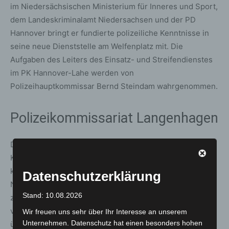
im Niedersächsischen Ministerium für Inneres und Sport,
dem Landeskriminalamt Niedersachsen und der PD
Hannover bringt er fundierte polizeiliche Kenntnisse in
seine neue Dienststelle am Welfenplatz mit. Die
Aufgaben des Leiters des Einsatz- und Streifendienstes
im PK Hannover-Lahe werden von
Polizeihauptkommissar Bernd Steindam wahrgenommen.
Polizeikommissariat Langenhagen
Der Leiter des Kriminalermittlungsdienstes, Erster
Kriminalhauptkommissar Oliver Bunke, hat als
kommissarischer Nachfolger von Polizeioberrat (POR)
Datenschutzerklärung
Nils Becker die Leitung der Polizei in Langenhagen bis
Stand: 10.08.2026
zur Neubesetzung des Dienstpostens, die
voraussichtlich Anfang Oktober zu erwarten ist,
Wir freuen uns sehr über Ihr Interesse an unserem
Unternehmen. Datenschutz hat einen besonders hohen
übernommen. POR Becker wurde zum 01.03.2024 die