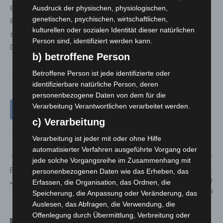
Führungskräfte profitieren werden“, betont
Ausdruck der physischen, physiologischen,
genetischen, psychischen, wirtschaftlichen,
Polizeipräsidentin Gwendolin von der Osten und freut
kulturellen oder sozialen Identität dieser natürlichen
sich auf eine weiterhin gute Zusammenarbeit mit den
Person sind, identifiziert werden kann.
Dienststellen.
b) betroffene Person
Betroffene Person ist jede identifizierte oder
identifizierbare natürliche Person, deren
personenbezogene Daten von dem für die
Verarbeitung Verantwortlichen verarbeitet werden.
c) Verarbeitung
Verarbeitung ist jeder mit oder ohne Hilfe
automatisierter Verfahren ausgeführte Vorgang oder
Vorheriger Artikel
Nächster Artikel
jede solche Vorgangsreihe im Zusammenhang mit
Einladung zur Fotoausstellung
Richtige Ferienplanung:
personenbezogenen Daten wie das Erheben, das
„Click & Walk Langenhagen“
Reisepass für Kinder
Erfassen, die Organisation, das Ordnen, die
frühzeitig anmelden
Speicherung, die Anpassung oder Veränderung, das
Auslesen, das Abfragen, die Verwendung, die
Offenlegung durch Übermittlung, Verbreitung oder