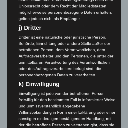
A2: Zweite Turbobaustelle startet zwischen Hannover-West
Unionsrecht oder dem Recht der Mitgliedstaaten
und Bothfeld
möglicherweise personenbezogene Daten erhalten,
8. August 2026
gelten jedoch nicht als Empfänger.
j) Dritter
Niedersachsen: Feuerwehrkräfte kehren nach
Waldbrandeinsatz aus Spanien zurück
Dritter ist eine natürliche oder juristische Person,
7. August 2026
Behörde, Einrichtung oder andere Stelle außer der
betroffenen Person, dem Verantwortlichen, dem
Hannover: Erste Tigermücken-Population in Niedersachsen
Auftragsverarbeiter und den Personen, die unter der
entdeckt
unmittelbaren Verantwortung des Verantwortlichen
7. August 2026
oder des Auftragsverarbeiters befugt sind, die
personenbezogenen Daten zu verarbeiten.
Brand im „Haus der Begegnung“ in Neuwarmbüchen schnell
eingedämmt
k) Einwilligung
6. August 2026
Einwilligung ist jede von der betroffenen Person
Region Hannover: 21 neue Notfallsanitäter starten beim
freiwillig für den bestimmten Fall in informierter Weise
Roten Kreuz
und unmissverständlich abgegebene
5. August 2026
Willensbekundung in Form einer Erklärung oder einer
sonstigen eindeutigen bestätigenden Handlung, mit
Mann läuft mit Hockeyschläger über A7 – Polizei sucht
der die betroffene Person zu verstehen gibt, dass sie