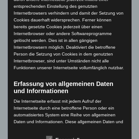
April 2024
(102)
entsprechenden Einstellung des genutzten
März 2024
(103)
Internetbrowsers verhindern und damit der Setzung von
Cookies dauerhaft widersprechen. Ferner können
Februar 2024
(103)
bereits gesetzte Cookies jederzeit über einen
Januar 2024
(111)
Internetbrowser oder andere Softwareprogramme
gelöscht werden. Dies ist in allen gängigen
Dezember 2023
(130)
Internetbrowsern möglich. Deaktiviert die betroffene
November 2023
(130)
Person die Setzung von Cookies in dem genutzten
Oktober 2023
(114)
Internetbrowser, sind unter Umständen nicht alle
Funktionen unserer Internetseite vollumfänglich nutzbar.
September 2023
(133)
August 2023
(134)
Erfassung von allgemeinen Daten
Juli 2023
(118)
und Informationen
Juni 2023
(142)
Die Internetseite erfasst mit jedem Aufruf der
Mai 2023
(139)
Internetseite durch eine betroffene Person oder ein
automatisiertes System eine Reihe von allgemeinen
April 2023
(155)
Daten und Informationen. Diese allgemeinen Daten und
März 2023
(174)
Informationen werden in den Logfiles des Servers
Februar 2023
(154)
gespeichert. Erfasst werden können die (1) verwendeten