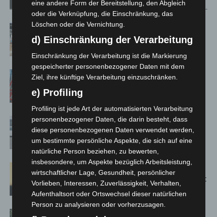
Verwandte Artikel
Mehr vom Autor
eine andere Form der Bereitstellung, den Abgleich
oder die Verknüpfung, die Einschränkung, das
Löschen oder die Vernichtung.
Kunst trifft Weingenuss: Barbara-
Susann Mehring zeigt ihre Werke im
d) Einschränkung der Verarbeitung
Jacques’ Wein-Depot Isernhagen
Einschränkung der Verarbeitung ist die Markierung
gespeicherter personenbezogener Daten mit dem
A2: Zweite Turbobaustelle startet
Ziel, ihre künftige Verarbeitung einzuschränken.
zwischen Hannover-West und
e) Profiling
Bothfeld
Profiling ist jede Art der automatisierten Verarbeitung
personenbezogener Daten, die darin besteht, dass
Niedersachsen: Feuerwehrkräfte
diese personenbezogenen Daten verwendet werden,
kehren nach Waldbrandeinsatz aus
um bestimmte persönliche Aspekte, die sich auf eine
Spanien zurück
natürliche Person beziehen, zu bewerten,
insbesondere, um Aspekte bezüglich Arbeitsleistung,
Hannover: Erste Tigermücken-
wirtschaftlicher Lage, Gesundheit, persönlicher
Population in Niedersachsen entdeckt
Vorlieben, Interessen, Zuverlässigkeit, Verhalten,
Aufenthaltsort oder Ortswechsel dieser natürlichen
Person zu analysieren oder vorherzusagen.
Brand im „Haus der Begegnung“ in