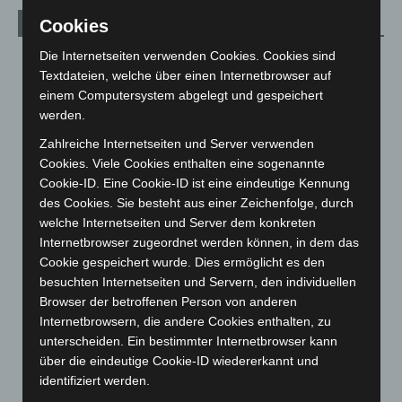
Cookies
Archiv
Die Internetseiten verwenden Cookies. Cookies sind
August 2026
(15)
Textdateien, welche über einen Internetbrowser auf
Juli 2026
(73)
einem Computersystem abgelegt und gespeichert
Juni 2026
(139)
werden.
Mai 2026
(99)
Zahlreiche Internetseiten und Server verwenden
Cookies. Viele Cookies enthalten eine sogenannte
April 2026
(99)
Cookie-ID. Eine Cookie-ID ist eine eindeutige Kennung
März 2026
(115)
des Cookies. Sie besteht aus einer Zeichenfolge, durch
Februar 2026
(109)
welche Internetseiten und Server dem konkreten
Internetbrowser zugeordnet werden können, in dem das
Januar 2026
(122)
Cookie gespeichert wurde. Dies ermöglicht es den
Dezember 2025
(103)
besuchten Internetseiten und Servern, den individuellen
Browser der betroffenen Person von anderen
November 2025
(114)
Internetbrowsern, die andere Cookies enthalten, zu
Oktober 2025
(112)
unterscheiden. Ein bestimmter Internetbrowser kann
September 2025
(93)
über die eindeutige Cookie-ID wiedererkannt und
identifiziert werden.
August 2025
(90)