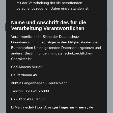
Zeugen
mit der Verarbeitung der sie betreffenden
5. August 2026
personenbezogenen Daten einverstanden ist.
Name und Anschrift des für die
Kategorien
Verarbeitung Verantwortlichen
Verantwortlicher im Sinne der Datenschutz-
Blaulicht
2.799
Grundverordnung, sonstiger in den Mitgliedstaaten der
Corona-News
712
Europäischen Union geltenden Datenschutzgesetze und
Hannover und Region
5.039
anderer Bestimmungen mit datenschutzrechtlichem
Charakter ist:
Langenhagen und Ortsteile
3.252
Carl-Marcus Müller
Leserbriefe
1
Reuterdamm 49
Menschen
2
30853 Langenhagen - Deutschland
Über uns
1
Veranstaltungen
1.889
Telefon: 0511-215 6000
Welt
1.272
Fax: 0511-866 789 33
E-Mail: