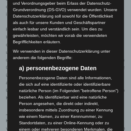
und Verordnungsgeber beim Erlass der Datenschutz-
des PK, in dem rund 100 Polizeibeamtinnen und -beamte
Grundverordnung (DS-GVO) verwendet wurden. Unsere
ihren Dienst versehen.
Datenschutzerklärung soll sowohl für die Öffentlichkeit
als auch für unsere Kunden und Geschäftspartner
POR Tobias Giesbert kehrt ins Dezernat Einsatz der PD
einfach lesbar und verständlich sein. Um dies zu
gewährleisten, möchten wir vorab die verwendeten
Hannover zurück. Nachdem er seit 2015 die Aufgaben
Begrifflichkeiten erläutern.
des Einsatzdezernenten der Behörde wahrgenommen
Wir verwenden in dieser Datenschutzerklärung unter
und anschließend das PK Hannover-Döhren und danach
anderem die folgenden Begriffe:
das PK Hannover-Südstadt geleitet hatte, wurde ihm zum
01.03.2024 die Leitung des gesamten Dezernates Einsatz
a) personenbezogene Daten
übertragen. Durch seine Erfahrungen in diesem Bereich,
Personenbezogene Daten sind alle Informationen,
aber auch durch sein Engagement als Leiter von
die sich auf eine identifizierte oder identifizierbare
Großeinsätzen der Behörde, bringt er das entsprechende
natürliche Person (im Folgenden "betroffene Person")
beziehen. Als identifizierbar wird eine natürliche
Know-how für seine neue Aufgabe mit.
Person angesehen, die direkt oder indirekt,
insbesondere mittels Zuordnung zu einer Kennung
„Ich bin fest davon überzeugt, dass sowohl unsere
wie einem Namen, zu einer Kennnummer, zu
Kolleginnen und Kollegen als auch die Menschen vor Ort
Standortdaten, zu einer Online-Kennung oder zu
von den Erfahrungen und Kompetenzen der eingesetzten
einem oder mehreren besonderen Merkmalen, die