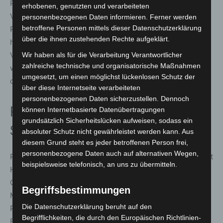
Polizeiinspektion Garbsen, das für die Planung,
erhobenen, genutzten und verarbeiteten
Vorbereitung und Koordinierung der polizeilichen
personenbezogenen Daten informieren. Ferner werden
betroffene Personen mittels dieser Datenschutzerklärung
Präsenz, schwerpunktmäßig bei Einsätzen mit
über die ihnen zustehenden Rechte aufgeklärt.
herausragender Bedeutung zuständig ist. Seine
Vorgängerin im PK Nordstadt, PORin Laura Macke
Wir haben als für die Verarbeitung Verantwortlicher
zahlreiche technische und organisatorische Maßnahmen
wechselt in das Einsatzdezernat der Behörde und wird
umgesetzt, um einen möglichst lückenlosen Schutz der
dort künftig als Dezernentin tätig sein.
über diese Internetseite verarbeiteten
personenbezogenen Daten sicherzustellen. Dennoch
Polizeikommissariat Hannover-
können Internetbasierte Datenübertragungen
grundsätzlich Sicherheitslücken aufweisen, sodass ein
Südstadt
absoluter Schutz nicht gewährleistet werden kann. Aus
diesem Grund steht es jeder betroffenen Person frei,
personenbezogene Daten auch auf alternativen Wegen,
Polizeioberrat Ortwin Hallwaß tritt im Polizeikommissariat
beispielsweise telefonisch, an uns zu übermitteln.
Hannover-Südstadt die Nachfolge von POR Tobias
Giesbert an. Nach erfolgreichem Abschluss seines
Begriffsbestimmungen
Masterstudiums an der Deutschen Hochschule der
Die Datenschutzerklärung beruht auf den
Polizei und einer dienstlichen Verwendung als
Begrifflichkeiten, die durch den Europäischen Richtlinien-
Einsatzdezernent leitet Ortwin Hallwaß die Geschicke