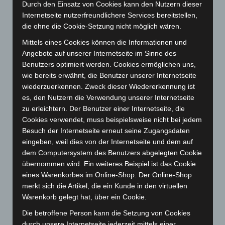
Durch den Einsatz von Cookies kann den Nutzern dieser
Juli 2025
(90)
Internetseite nutzerfreundlichere Services bereitstellen,
Juni 2025
(103)
die ohne die Cookie-Setzung nicht möglich wären.
Mai 2025
(112)
Mittels eines Cookies können die Informationen und
April 2025
(88)
Angebote auf unserer Internetseite im Sinne des
Benutzers optimiert werden. Cookies ermöglichen uns,
März 2025
(111)
wie bereits erwähnt, die Benutzer unserer Internetseite
Februar 2025
(96)
wiederzuerkennen. Zweck dieser Wiedererkennung ist
Januar 2025
(88)
es, den Nutzern die Verwendung unserer Internetseite
zu erleichtern. Der Benutzer einer Internetseite, die
Dezember 2024
(89)
Cookies verwendet, muss beispielsweise nicht bei jedem
November 2024
(94)
Besuch der Internetseite erneut seine Zugangsdaten
Oktober 2024
(93)
eingeben, weil dies von der Internetseite und dem auf
dem Computersystem des Benutzers abgelegten Cookie
September 2024
(112)
übernommen wird. Ein weiteres Beispiel ist das Cookie
August 2024
(107)
eines Warenkorbes im Online-Shop. Der Online-Shop
Juli 2024
(89)
merkt sich die Artikel, die ein Kunde in den virtuellen
Warenkorb gelegt hat, über ein Cookie.
Juni 2024
(107)
Die betroffene Person kann die Setzung von Cookies
Mai 2024
(149)
durch unsere Internetseite jederzeit mittels einer