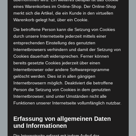
Oktober 2025
(112)
eines Warenkorbes im Online-Shop. Der Online-Shop
September 2025
(93)
merkt sich die Artikel, die ein Kunde in den virtuellen
Warenkorb gelegt hat, über ein Cookie.
August 2025
(90)
Die betroffene Person kann die Setzung von Cookies
Juli 2025
(90)
durch unsere Internetseite jederzeit mittels einer
Juni 2025
(103)
entsprechenden Einstellung des genutzten
Mai 2025
(112)
Internetbrowsers verhindern und damit der Setzung von
Cookies dauerhaft widersprechen. Ferner können
April 2025
(88)
bereits gesetzte Cookies jederzeit über einen
März 2025
(111)
Internetbrowser oder andere Softwareprogramme
gelöscht werden. Dies ist in allen gängigen
Februar 2025
(96)
Internetbrowsern möglich. Deaktiviert die betroffene
Januar 2025
(88)
Person die Setzung von Cookies in dem genutzten
Dezember 2024
(89)
Internetbrowser, sind unter Umständen nicht alle
Funktionen unserer Internetseite vollumfänglich nutzbar.
November 2024
(94)
Oktober 2024
(93)
Erfassung von allgemeinen Daten
September 2024
(112)
und Informationen
August 2024
(107)
Die Internetseite erfasst mit jedem Aufruf der