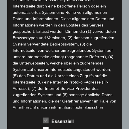
Juli 2024
(89)
Internetseite durch eine betroffene Person oder ein
automatisiertes System eine Reihe von allgemeinen
Juni 2024
(107)
Daten und Informationen. Diese allgemeinen Daten und
Mai 2024
(149)
Informationen werden in den Logfiles des Servers
April 2024
(102)
gespeichert. Erfasst werden können die (1) verwendeten
Browsertypen und Versionen, (2) das vom zugreifenden
März 2024
(103)
System verwendete Betriebssystem, (3) die
Februar 2024
(103)
Internetseite, von welcher ein zugreifendes System auf
Januar 2024
(111)
unsere Internetseite gelangt (sogenannte Referrer), (4)
die Unterwebseiten, welche über ein zugreifendes
Dezember 2023
(130)
System auf unserer Internetseite angesteuert werden,
November 2023
(130)
(5) das Datum und die Uhrzeit eines Zugriffs auf die
Oktober 2023
(114)
Internetseite, (6) eine Internet-Protokoll-Adresse (IP-
Adresse), (7) der Internet-Service-Provider des
September 2023
(133)
zugreifenden Systems und (8) sonstige ähnliche Daten
August 2023
(134)
und Informationen, die der Gefahrenabwehr im Falle von
Angriffen auf unsere informationstechnologischen
Juli 2023
(118)
Systeme dienen.
Juni 2023
(142)
Essenziell
Bei der Nutzung dieser allgemeinen Daten und
Mai 2023
(139)