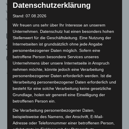
wie verschiedene Erleichterungen bei ärztlich
Datenschutzerklärung
verordneten Leistungen“, so Prof. Josef Hecken,
Stand: 07.08.2026
unparteiischer Vorsitzende des G-BA.
Wir freuen uns sehr über Ihr Interesse an unserem
Unternehmen. Datenschutz hat einen besonders hohen
Übersicht über die nun bis
Stellenwert für die Geschäftsleitung. Eine Nutzung der
Internetseiten ist grundsätzlich ohne jede Angabe
31. Dezember 2021 geltenden
personenbezogener Daten möglich. Sofern eine
Corona-Sonderregeln
betroffene Person besondere Services unseres
Unternehmens über unsere Internetseite in Anspruch
nehmen möchte, könnte jedoch eine Verarbeitung
Arbeitsunfähigkeit
: Patientinnen und Patienten, die
personenbezogener Daten erforderlich werden. Ist die
an leichten Atemwegserkrankungen leiden, können
Verarbeitung personenbezogener Daten erforderlich und
wie bisher telefonisch für bis zu 7 Kalendertage
besteht für eine solche Verarbeitung keine gesetzliche
Grundlage, holen wir generell eine Einwilligung der
krankgeschrieben werden. Niedergelassene
betroffenen Person ein.
Ärztinnen und Ärzte müssen sich dabei persönlich
vom Zu-stand der Patientin oder des Patienten durch
Die Verarbeitung personenbezogener Daten,
beispielsweise des Namens, der Anschrift, E-Mail-
eine eingehende telefonische Befragung überzeugen.
Adresse oder Telefonnummer einer betroffenen Person,
Eine einmalige Verlängerung der Krankschreibung