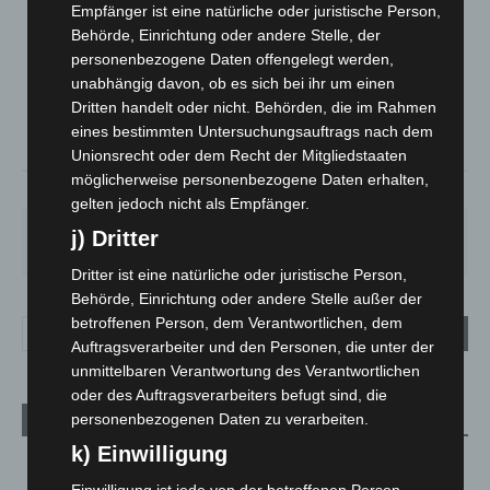
Empfänger ist eine natürliche oder juristische Person,
LANGENHAGEN
Behörde, Einrichtung oder andere Stelle, der
Ein Paar Wolken
personenbezogene Daten offengelegt werden,
°
16.1
unabhängig davon, ob es sich bei ihr um einen
°
C
14.8
Dritten handelt oder nicht. Behörden, die im Rahmen
°
14
eines bestimmten Untersuchungsauftrags nach dem
Unionsrecht oder dem Recht der Mitgliedstaaten
möglicherweise personenbezogene Daten erhalten,
73%
2.2m/s
17%
gelten jedoch nicht als Empfänger.
FR.
SA.
SO.
MO.
DI.
j) Dritter
25
°
26
°
31
°
35
°
20
°
Dritter ist eine natürliche oder juristische Person,
Behörde, Einrichtung oder andere Stelle außer der
betroffenen Person, dem Verantwortlichen, dem
Auftragsverarbeiter und den Personen, die unter der
unmittelbaren Verantwortung des Verantwortlichen
oder des Auftragsverarbeiters befugt sind, die
personenbezogenen Daten zu verarbeiten.
Aktuelle Beiträge
k) Einwilligung
Brand im „Haus der Begegnung“ in Neuwarmbüchen schnell
eingedämmt