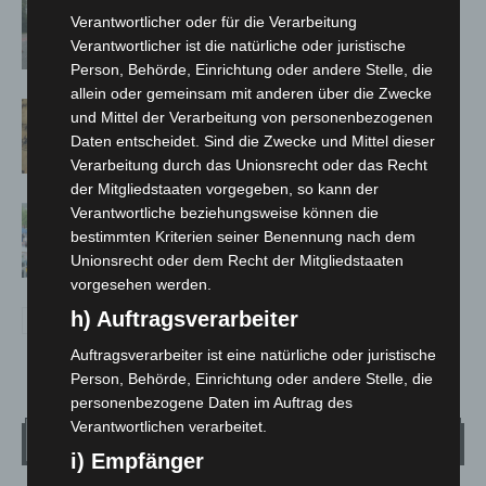
Hannover: Polizei stoppt 166
Verantwortlicher oder für die Verarbeitung
Trunkenheitsfahrten bei
Verantwortlicher ist die natürliche oder juristische
Großkontrolle
Person, Behörde, Einrichtung oder andere Stelle, die
allein oder gemeinsam mit anderen über die Zwecke
Hannover Klassik Open Air 2026:
und Mittel der Verarbeitung von personenbezogenen
Französische Oper im Maschpark
Daten entscheidet. Sind die Zwecke und Mittel dieser
Verarbeitung durch das Unionsrecht oder das Recht
der Mitgliedstaaten vorgegeben, so kann der
Blaulichtmeile Langenhagen 2026:
Verantwortliche beziehungsweise können die
bestimmten Kriterien seiner Benennung nach dem
Polizei, Feuerwehr und Rettung
Unionsrecht oder dem Recht der Mitgliedstaaten
hautnah erleben
vorgesehen werden.
h) Auftragsverarbeiter
Auftragsverarbeiter ist eine natürliche oder juristische
Person, Behörde, Einrichtung oder andere Stelle, die
personenbezogene Daten im Auftrag des
Verantwortlichen verarbeitet.
Wetter
i) Empfänger