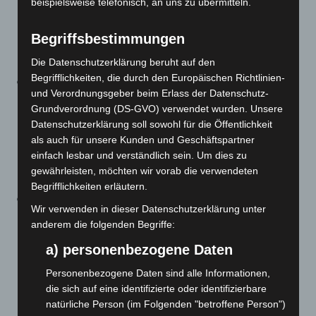
für bis zu 14 Tage rückwirkend verordnen. Ebenfalls
beispielsweise telefonisch, an uns zu übermitteln.
muss vorübergehend eine längerfristige
Begriffsbestimmungen
Folgeverordnung von häuslicher Krankenpflege nicht
begründet werden.
Die Datenschutzerklärung beruht auf den
Begrifflichkeiten, die durch den Europäischen Richtlinien-
Verlängerung der Vorlagefrist für Verordnungen:
Die
und Verordnungsgeber beim Erlass der Datenschutz-
Frist zur Vorlage von Verordnungen bei der
Grundverordnung (DS-GVO) verwendet wurden. Unsere
Krankenkasse bleibt weiterhin für häusliche
Datenschutzerklärung soll sowohl für die Öffentlichkeit
Krankenpflege, Soziotherapie sowie spezialisierte
als auch für unsere Kunden und Geschäftspartner
ambulante Palliativversorgung von 3 Tagen auf
einfach lesbar und verständlich sein. Um dies zu
gewährleisten, möchten wir vorab die verwendeten
10 Tage verlängert.
Begrifflichkeiten erläutern.
Verordnungen nach telefonischer
Wir verwenden in dieser Datenschutzerklärung unter
Anamnese:
Folgeverordnungen für häusliche
anderem die folgenden Begriffe:
Krankenpflege, Hilfsmittel und Heilmittel dürfen
a) personenbezogene Daten
weiterhin auch nach telefonischer Anamnese
ausgestellt werden. Voraussetzung ist, dass bereits
Personenbezogene Daten sind alle Informationen,
die sich auf eine identifizierte oder identifizierbare
zuvor aufgrund derselben Erkrankung eine
natürliche Person (im Folgenden "betroffene Person")
unmittelbare persönliche Untersuchung durch die