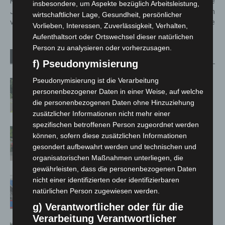
Kultur im Schloss: Konzert des
Startschuss für Konzertreihe
insbesondere, um Aspekte bezüglich Arbeitsleistung,
Jens Düppe Quartett
mit Einlasscheck durch
wirtschaftlicher Lage, Gesundheit, persönlicher
verschoben
Corona-Spürhunde
Vorlieben, Interessen, Zuverlässigkeit, Verhalten,
Aufenthaltsort oder Ortswechsel dieser natürlichen
Person zu analysieren oder vorherzusagen.
Verwandte Artikel
Mehr vom Autor
f) Pseudonymisierung
Pseudonymisierung ist die Verarbeitung
Brand im „Haus der Begegnung“ in
personenbezogener Daten in einer Weise, auf welche
Neuwarmbüchen schnell eingedämmt
die personenbezogenen Daten ohne Hinzuziehung
zusätzlicher Informationen nicht mehr einer
spezifischen betroffenen Person zugeordnet werden
Region Hannover: 21 neue
können, sofern diese zusätzlichen Informationen
Notfallsanitäter starten beim Roten
gesondert aufbewahrt werden und technischen und
Kreuz
organisatorischen Maßnahmen unterliegen, die
gewährleisten, dass die personenbezogenen Daten
Mann läuft mit Hockeyschläger über
nicht einer identifizierten oder identifizierbaren
A7 – Polizei sucht Zeugen
natürlichen Person zugewiesen werden.
g) Verantwortlicher oder für die
Verarbeitung Verantwortlicher