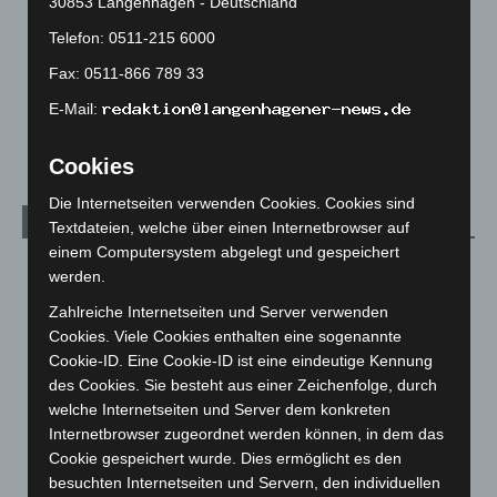
30853 Langenhagen - Deutschland
Großkontrolle
Telefon: 0511-215 6000
2. August 2026
Fax: 0511-866 789 33
Hannover Klassik Open Air 2026: Französische Oper im
Maschpark
E-Mail:
2. August 2026
Cookies
Die Internetseiten verwenden Cookies. Cookies sind
Kategorien
Textdateien, welche über einen Internetbrowser auf
einem Computersystem abgelegt und gespeichert
Blaulicht
2.798
werden.
Corona-News
712
Zahlreiche Internetseiten und Server verwenden
Hannover und Region
5.035
Cookies. Viele Cookies enthalten eine sogenannte
Cookie-ID. Eine Cookie-ID ist eine eindeutige Kennung
Langenhagen und Ortsteile
3.249
des Cookies. Sie besteht aus einer Zeichenfolge, durch
Leserbriefe
1
welche Internetseiten und Server dem konkreten
Internetbrowser zugeordnet werden können, in dem das
Menschen
2
Cookie gespeichert wurde. Dies ermöglicht es den
Über uns
1
besuchten Internetseiten und Servern, den individuellen