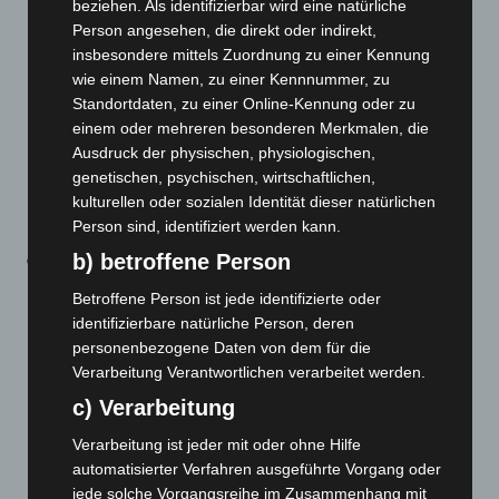
beziehen. Als identifizierbar wird eine natürliche
Ärztin oder den Arzt erfolgt ist. Die Verordnung kann
Person angesehen, die direkt oder indirekt,
dann postalisch an die Versicherte oder den
insbesondere mittels Zuordnung zu einer Kennung
Versicherten übermittelt werden. Dies gilt im Bereich
wie einem Namen, zu einer Kennnummer, zu
der Heilmittel auch für Folgeverordnungen von
Standortdaten, zu einer Online-Kennung oder zu
einem oder mehreren besonderen Merkmalen, die
Zahnärztinnen und Zahnärzten. Ebenso sind weiterhin
Ausdruck der physischen, physiologischen,
Verordnungen von Krankentransporten und
genetischen, psychischen, wirtschaftlichen,
Krankenfahrten aufgrund telefonischer Anamnese
kulturellen oder sozialen Identität dieser natürlichen
möglich.
Person sind, identifiziert werden kann.
b) betroffene Person
Videobehandlung:
Eine Behandlung kann weiterhin
auch per Video stattfinden, wenn dies aus
Betroffene Person ist jede identifizierte oder
therapeutischer Sicht möglich und die Patientin oder
identifizierbare natürliche Person, deren
der Patient damit einverstanden ist. Diese Regelung
personenbezogene Daten von dem für die
Verarbeitung Verantwortlichen verarbeitet werden.
gilt für eine Vielzahl von Heilmitteln, die von
Vertrags(zahn)ärztinnen und -ärzten verordnet
c) Verarbeitung
werden können. Auch Soziotherapie und
Verarbeitung ist jeder mit oder ohne Hilfe
psychiatrische häusliche Krankenpflege können mit
automatisierter Verfahren ausgeführte Vorgang oder
Einwilligung der Patientin oder des Patienten per
jede solche Vorgangsreihe im Zusammenhang mit