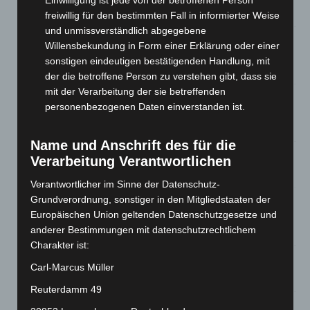
Einwilligung ist jede von der betroffenen Person
6. August 2026
freiwillig für den bestimmten Fall in informierter Weise
und unmissverständlich abgegebene
Region Hannover: 21 neue Notfallsanitäter starten beim
Willensbekundung in Form einer Erklärung oder einer
Roten Kreuz
sonstigen eindeutigen bestätigenden Handlung, mit
5. August 2026
der die betroffene Person zu verstehen gibt, dass sie
mit der Verarbeitung der sie betreffenden
Mann läuft mit Hockeyschläger über A7 – Polizei sucht
personenbezogenen Daten einverstanden ist.
Zeugen
5. August 2026
Name und Anschrift des für die
Celle: Mensch stirbt bei Bagger-Unfall auf Baustelle
Verarbeitung Verantwortlichen
5. August 2026
Verantwortlicher im Sinne der Datenschutz-
Grundverordnung, sonstiger in den Mitgliedstaaten der
Gasleitung bei McDonald’s-Umbau in Langenhagen
Europäischen Union geltenden Datenschutzgesetze und
beschädigt
anderer Bestimmungen mit datenschutzrechtlichem
5. August 2026
Charakter ist:
Anklage nach Abschaltung von „Archetyp Market“ erhoben
Carl-Marcus Müller
3. August 2026
Reuterdamm 49
Hannover: Polizei stoppt 166 Trunkenheitsfahrten bei