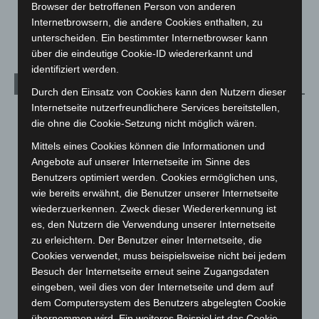
Veranstaltungen
1.887
Browser der betroffenen Person von anderen
Internetbrowsern, die andere Cookies enthalten, zu
Welt
1.269
unterscheiden. Ein bestimmter Internetbrowser kann
über die eindeutige Cookie-ID wiedererkannt und
identifiziert werden.
Archiv
Durch den Einsatz von Cookies kann den Nutzern dieser
Internetseite nutzerfreundlichere Services bereitstellen,
August 2026
(10)
die ohne die Cookie-Setzung nicht möglich wären.
Juli 2026
(73)
Mittels eines Cookies können die Informationen und
Juni 2026
(139)
Angebote auf unserer Internetseite im Sinne des
Benutzers optimiert werden. Cookies ermöglichen uns,
Mai 2026
(99)
wie bereits erwähnt, die Benutzer unserer Internetseite
April 2026
(99)
wiederzuerkennen. Zweck dieser Wiedererkennung ist
März 2026
(115)
es, den Nutzern die Verwendung unserer Internetseite
zu erleichtern. Der Benutzer einer Internetseite, die
Februar 2026
(109)
Cookies verwendet, muss beispielsweise nicht bei jedem
Januar 2026
(122)
Besuch der Internetseite erneut seine Zugangsdaten
Dezember 2025
(103)
eingeben, weil dies von der Internetseite und dem auf
dem Computersystem des Benutzers abgelegten Cookie
November 2025
(114)
übernommen wird. Ein weiteres Beispiel ist das Cookie