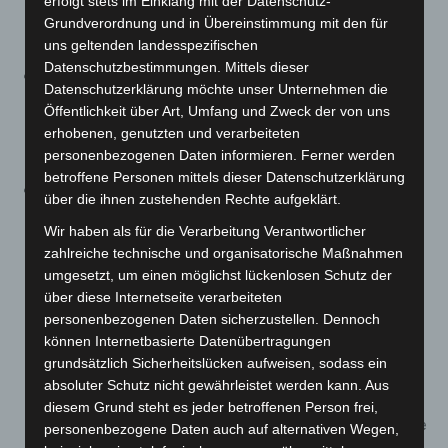
erfolgt stets im Einklang mit der Datenschutz-
kann telefonisch für weitere 7 Kalendertage
Grundverordnung und in Übereinstimmung mit den für
ausgestellt werden.
uns geltenden landesspezifischen
Datenschutzbestimmungen. Mittels dieser
ASV
: In der ambulanten spezialfachärztlichen
Datenschutzerklärung möchte unser Unternehmen die
Versorgung bleibt der Behandlungsumfang um die
Öffentlichkeit über Art, Umfang und Zweck der von uns
Möglichkeit zur telefonischen Beratung für alle
erhobenen, genutzten und verarbeiteten
Patientengruppen erweitert.
personenbezogenen Daten informieren. Ferner werden
betroffene Personen mittels dieser Datenschutzerklärung
Erleichterte Vorgaben für Verordnungen:
Heilmittel-
über die ihnen zustehenden Rechte aufgeklärt.
Verordnungen bleiben auch dann gültig, wenn es zu
Wir haben als für die Verarbeitung Verantwortlicher
einer Leistungsunterbrechung von mehr als 14 Tagen
zahlreiche technische und organisatorische Maßnahmen
kommt. Darüber hinaus bleiben Ausnahmen für
umgesetzt, um einen möglichst lückenlosen Schutz der
bestimmte Fristen bei Verordnungen im Bereich der
über diese Internetseite verarbeiteten
häuslichen Krankenpflege bestehen:
personenbezogenen Daten sicherzustellen. Dennoch
können Internetbasierte Datenübertragungen
Folgeverordnungen müssen nicht in den letzten
grundsätzlich Sicherheitslücken aufweisen, sodass ein
3 Arbeitstagen vor Ablauf des verordneten Zeitraums
absoluter Schutz nicht gewährleistet werden kann. Aus
ausgestellt werden. Außerdem können Ärztinnen und
diesem Grund steht es jeder betroffenen Person frei,
Ärzte Folgeverordnungen für häusliche Krankenpflege
personenbezogene Daten auch auf alternativen Wegen,