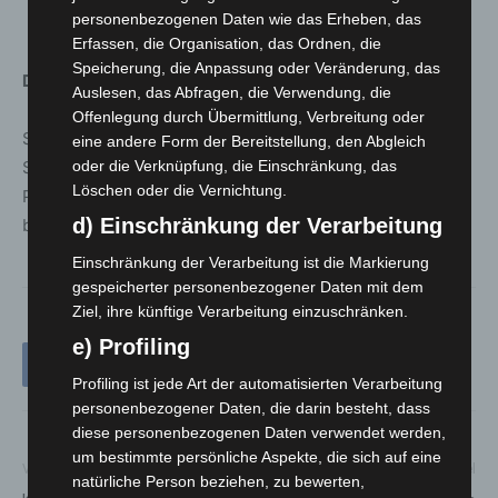
personenbezogenen Daten wie das Erheben, das
Video erbracht werden.
Erfassen, die Organisation, das Ordnen, die
Speicherung, die Anpassung oder Veränderung, das
Die Beschlüsse treten zum 1. Oktober 2021 in Kraft.
Auslesen, das Abfragen, die Verwendung, die
Offenlegung durch Übermittlung, Verbreitung oder
Sämtliche vom G-BA beschlossenen befristeten
eine andere Form der Bereitstellung, den Abgleich
Sonderregelungen im Zusammenhang mit der Corona-
oder die Verknüpfung, die Einschränkung, das
Löschen oder die Vernichtung.
Pandemie sind unter folgendem Link zu finden: www.g-
d) Einschränkung der Verarbeitung
ba.de/sonderregelungen-corona
Einschränkung der Verarbeitung ist die Markierung
gespeicherter personenbezogener Daten mit dem
Ziel, ihre künftige Verarbeitung einzuschränken.
e) Profiling
Profiling ist jede Art der automatisierten Verarbeitung
personenbezogener Daten, die darin besteht, dass
diese personenbezogenen Daten verwendet werden,
um bestimmte persönliche Aspekte, die sich auf eine
Vorheriger Artikel
Nächster Artikel
natürliche Person beziehen, zu bewerten,