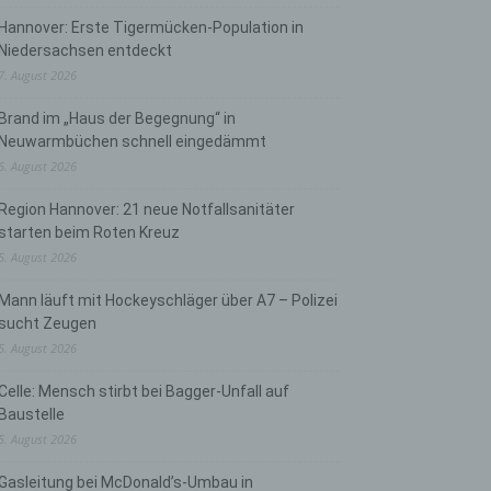
Hannover: Erste Tigermücken-Population in
Niedersachsen entdeckt
7. August 2026
Brand im „Haus der Begegnung“ in
Neuwarmbüchen schnell eingedämmt
6. August 2026
Region Hannover: 21 neue Notfallsanitäter
starten beim Roten Kreuz
5. August 2026
Mann läuft mit Hockeyschläger über A7 – Polizei
sucht Zeugen
5. August 2026
Celle: Mensch stirbt bei Bagger-Unfall auf
Baustelle
5. August 2026
Gasleitung bei McDonald’s-Umbau in