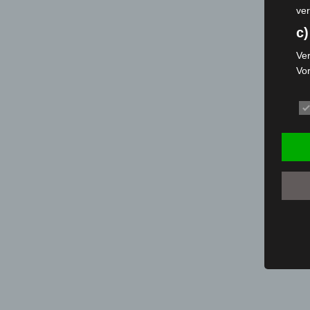
ver
c)
Ver
Vo
pe
da
das
ode
die
d
Ein
per
ei
e)
Pro
Da
wer