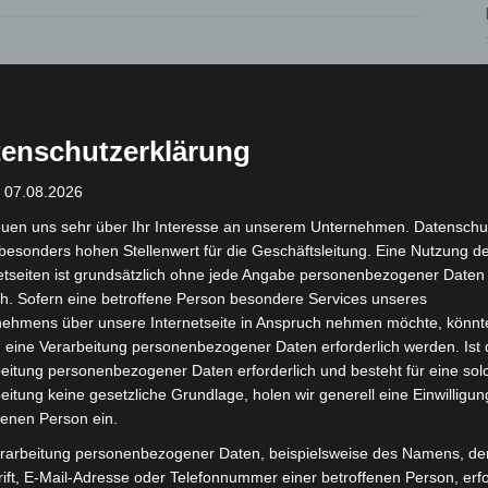
Nächster Artikel
Mutmaßlicher Supermarkt Räuber
festgenommen
enschutzerklärung
: 07.08.2026
euen uns sehr über Ihr Interesse an unserem Unternehmen. Datenschu
besonders hohen Stellenwert für die Geschäftsleitung. Eine Nutzung d
etseiten ist grundsätzlich ohne jede Angabe personenbezogener Daten
h. Sofern eine betroffene Person besondere Services unseres
nehmens über unsere Internetseite in Anspruch nehmen möchte, könnt
 eine Verarbeitung personenbezogener Daten erforderlich werden. Ist 
eitung personenbezogener Daten erforderlich und besteht für eine sol
eitung keine gesetzliche Grundlage, holen wir generell eine Einwilligun
fenen Person ein.
Erste Tigermücken-
Brand im „Haus der Begegnung“ in
in Niedersachsen
Neuwarmbüchen schnell
rarbeitung personenbezogener Daten, beispielsweise des Namens, de
eingedämmt
ift, E-Mail-Adresse oder Telefonnummer einer betroffenen Person, erfo