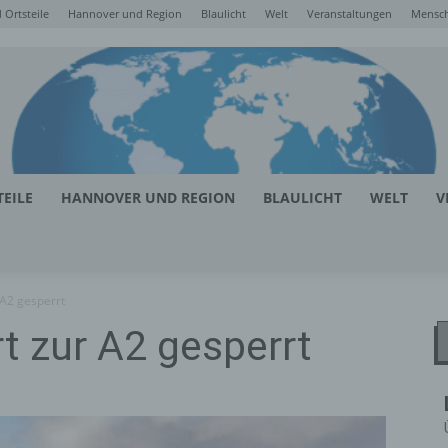
Ortsteile
Hannover und Region
Blaulicht
Welt
Veranstaltungen
Mensc
EILE
HANNOVER UND REGION
BLAULICHT
WELT
V
 A2 gesperrt
t zur A2 gesperrt