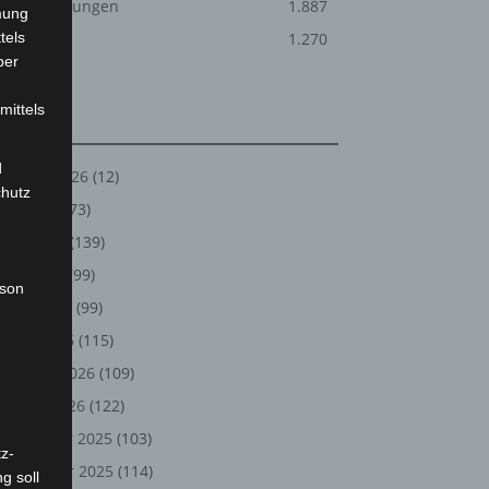
Veranstaltungen
1.887
mung
tels
Welt
1.270
ber
mittels
Archiv
d
August 2026
(12)
chutz
Juli 2026
(73)
Juni 2026
(139)
Mai 2026
(99)
rson
April 2026
(99)
März 2026
(115)
Februar 2026
(109)
Januar 2026
(122)
Dezember 2025
(103)
z-
November 2025
(114)
g soll