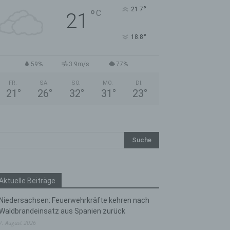
°
21.7
°
C
21
°
18.8
59%
3.9m/s
77%
FR.
SA.
SO.
MO.
DI.
21
°
26
°
32
°
31
°
23
°
Aktuelle Beiträge
Niedersachsen: Feuerwehrkräfte kehren nach
Waldbrandeinsatz aus Spanien zurück
7. August 2026