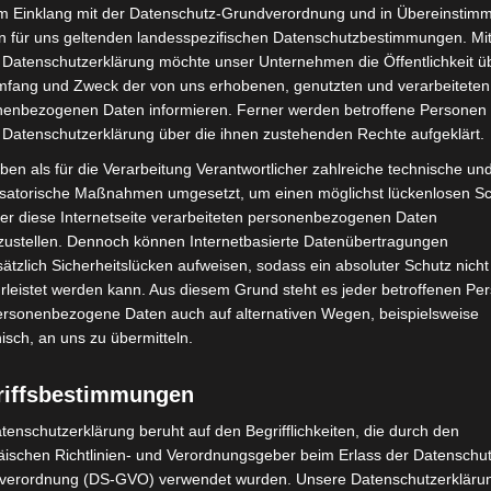
im Einklang mit der Datenschutz-Grundverordnung und in Übereinstim
n für uns geltenden landesspezifischen Datenschutzbestimmungen. Mit
 Datenschutzerklärung möchte unser Unternehmen die Öffentlichkeit ü
mfang und Zweck der von uns erhobenen, genutzten und verarbeiteten
enbezogenen Daten informieren. Ferner werden betroffene Personen 
 Datenschutzerklärung über die ihnen zustehenden Rechte aufgeklärt.
ben als für die Verarbeitung Verantwortlicher zahlreiche technische un
isatorische Maßnahmen umgesetzt, um einen möglichst lückenlosen S
mit Hockeyschläger über
Hannover: Polizei stoppt 166
er diese Internetseite verarbeiteten personenbezogenen Daten
i sucht Zeugen
Trunkenheitsfahrten bei
zustellen. Dennoch können Internetbasierte Datenübertragungen
Großkontrolle
ätzlich Sicherheitslücken aufweisen, sodass ein absoluter Schutz nicht
leistet werden kann. Aus diesem Grund steht es jeder betroffenen Pe
personenbezogene Daten auch auf alternativen Wegen, beispielsweise
nisch, an uns zu übermitteln.
riffsbestimmungen
tenschutzerklärung beruht auf den Begrifflichkeiten, die durch den
ischen Richtlinien- und Verordnungsgeber beim Erlass der Datenschut
verordnung (DS-GVO) verwendet wurden. Unsere Datenschutzerklärun