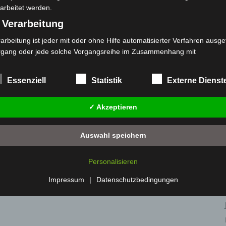
arbeitet werden.
 Verarbeitung
arbeitung ist jeder mit oder ohne Hilfe automatisierter Verfahren ausge
rgang oder jede solche Vorgangsreihe im Zusammenhang mit
rsonenbezogenen Daten wie das Erheben, das Erfassen, die Organisat
s Ordnen, die Speicherung, die Anpassung oder Veränderung, das Aus
Essenziell
Statistik
Externe Dienst
 Abfragen, die Verwendung, die Offenlegung durch Übermittlung, Verb
r eine andere Form der Bereitstellung, den Abgleich oder die Verknüp
✓ Akzeptieren
 Einschränkung, das Löschen oder die Vernichtung.
) Einschränkung der Verarbeitung
Auswahl speichern
schränkung der Verarbeitung ist die Markierung gespeicherter
sonenbezogener Daten mit dem Ziel, ihre künftige Verarbeitung
Personalisieren
nzuschränken.
 Profiling
Impressum
|
Datenschutzbedingungen
filing ist jede Art der automatisierten Verarbeitung personenbezogener
ten, die darin besteht, dass diese personenbezogenen Daten verwend
den, um bestimmte persönliche Aspekte, die sich auf eine natürliche 