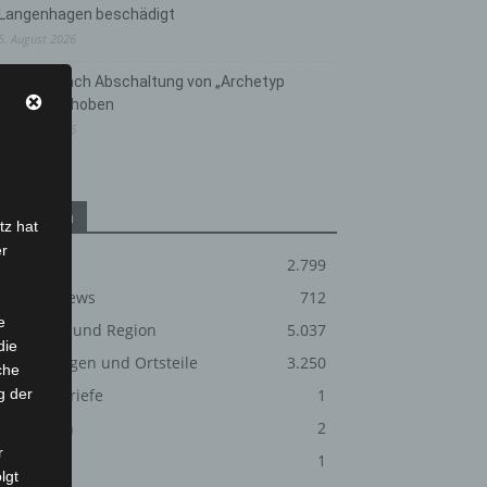
Langenhagen beschädigt
5. August 2026
Anklage nach Abschaltung von „Archetyp
Market“ erhoben
3. August 2026
Kategorien
tz hat
er
Blaulicht
2.799
Corona-News
712
e
Hannover und Region
5.037
die
Langenhagen und Ortsteile
3.250
che
g der
Leserbriefe
1
Menschen
2
r
Über uns
1
lgt