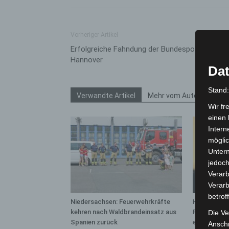
Vorheriger Artikel
Erfolgreiche Fahndung der Bundespolizei
Hannover
Dat
Stand
Verwandte Artikel
Mehr vom Autor
Wir fr
einen 
Intern
möglic
Unter
jedoch
Verarb
Verarb
betrof
Niedersachsen: Feuerwehrkräfte
Hannover: 
kehren nach Waldbrandeinsatz aus
Population 
Die Ve
Spanien zurück
entdeckt
Anschr