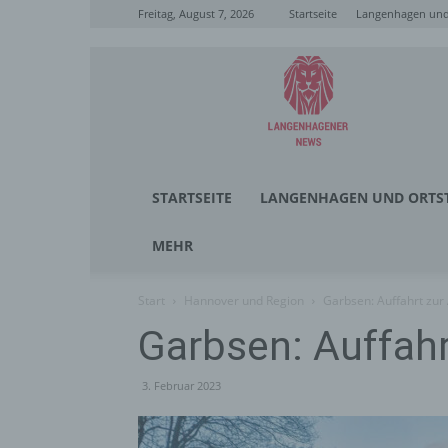
Freitag, August 7, 2026
Startseite
Langenhagen und 
Langenhagener
News
STARTSEITE
LANGENHAGEN UND ORTST
MEHR
Start
Hannover und Region
Garbsen: Auffahrt zur
Garbsen: Auffahr
3. Februar 2023