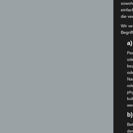
sowohl
einfac
die ve
Wir ve
Begrif
a
Per
ode
bez
ode
Na
od
phy
kul
we
b)
Bet
de