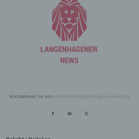
Angriffen auf unsere informationstechnologischen
Systeme dienen.
Bei der Nutzung dieser allgemeinen Daten und
Informationen ziehen wird keine Rückschlüsse auf die
betroffene Person. Diese Informationen werden vielmehr
benötigt, um (1) die Inhalte unserer Internetseite korrekt
auszuliefern, (2) die Inhalte unserer Internetseite sowie
die Werbung für diese zu optimieren, (3) die dauerhafte
Funktionsfähigkeit unserer informationstechnologischen
Systeme und der Technik unserer Internetseite zu
gewährleisten sowie (4) um Strafverfolgungsbehörden
im Falle eines Cyberangriffes die zur Strafverfolgung
notwendigen Informationen bereitzustellen. Diese
anonym erhobenen Daten und Informationen werden
Kontaktieren Sie uns:
redaktion@langenhagener-news.de
durch uns daher einerseits statistisch und ferner mit dem
Ziel ausgewertet, den Datenschutz und die
Datensicherheit in unserem Unternehmen zu erhöhen,
um letztlich ein optimales Schutzniveau für die von uns
verarbeiteten personenbezogenen Daten
sicherzustellen. Die anonymen Daten der Server-Logfiles