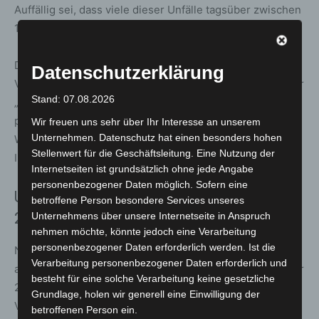
Auffällig sei, dass viele dieser Unfälle tagsüber zwischen
11 und 14 Uhr passieren.
Der Verband fordert an dieser Stelle schnelle bauliche
Datenschutzerklärung
Veränderungen, die die Unfallzahlen spürbar senken. Der
Stand: 07.08.2026
„Gelbe-Westen-Protest“ soll dazu beitragen, den
politischen Druck zu erhöhen. Informationen zur
Wir freuen uns sehr über Ihr Interesse an unserem
Unternehmen. Datenschutz hat einen besonders hohen
Warnwesten-Aktion und zur Mitgliedschaft finden
Stellenwert für die Geschäftsleitung. Eine Nutzung der
Interessierte unter
www.langenhagen.adfc.de
.
Internetseiten ist grundsätzlich ohne jede Angabe
personenbezogener Daten möglich. Sofern eine
Umfangreiches Programm für das Jahr
betroffene Person besondere Services unseres
2026
Unternehmens über unsere Internetseite in Anspruch
nehmen möchte, könnte jedoch eine Verarbeitung
personenbezogener Daten erforderlich werden. Ist die
Neben dem Protest stand bei der Jahresversammlung
Verarbeitung personenbezogener Daten erforderlich und
auch das kommende Jahresprogramm im Mittelpunkt. Für
besteht für eine solche Verarbeitung keine gesetzliche
2026 plant der ADFC Langenhagen mehrere Radreise-
Grundlage, holen wir generell eine Einwilligung der
Vorträge sowie die Teilnahme an der Messe abf. Weitere
betroffenen Person ein.