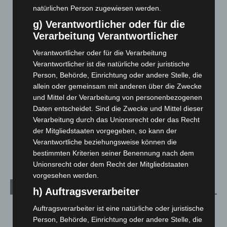
Gasleitung bei McDonald’s-Umbau in Langenhagen
natürlichen Person zugewiesen werden.
beschädigt
g) Verantwortlicher oder für die
5. August 2026
Verarbeitung Verantwortlicher
Anklage nach Abschaltung von „Archetyp Market“ erhoben
Verantwortlicher oder für die Verarbeitung
3. August 2026
Verantwortlicher ist die natürliche oder juristische
Person, Behörde, Einrichtung oder andere Stelle, die
Hannover: Polizei stoppt 166 Trunkenheitsfahrten bei
allein oder gemeinsam mit anderen über die Zwecke
Großkontrolle
und Mittel der Verarbeitung von personenbezogenen
2. August 2026
Daten entscheidet. Sind die Zwecke und Mittel dieser
Verarbeitung durch das Unionsrecht oder das Recht
Hannover Klassik Open Air 2026: Französische Oper im
der Mitgliedstaaten vorgegeben, so kann der
Maschpark
Verantwortliche beziehungsweise können die
2. August 2026
bestimmten Kriterien seiner Benennung nach dem
Unionsrecht oder dem Recht der Mitgliedstaaten
vorgesehen werden.
Kategorien
h) Auftragsverarbeiter
Auftragsverarbeiter ist eine natürliche oder juristische
Blaulicht
2.798
Person, Behörde, Einrichtung oder andere Stelle, die
Corona-News
712