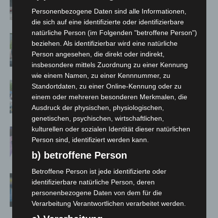
Langenhagen beschädigt
Personenbezogene Daten sind alle Informationen,
die sich auf eine identifizierte oder identifizierbare
natürliche Person (im Folgenden "betroffene Person")
Langenhagen: Autofahrer mit 3,17
beziehen. Als identifizierbar wird eine natürliche
Promille aus dem Verkehr gezogen
Person angesehen, die direkt oder indirekt,
insbesondere mittels Zuordnung zu einer Kennung
wie einem Namen, zu einer Kennnummer, zu
Blaulichtmeile Langenhagen 2026:
Standortdaten, zu einer Online-Kennung oder zu
Polizei, Feuerwehr und Rettung
einem oder mehreren besonderen Merkmalen, die
hautnah erleben
Ausdruck der physischen, physiologischen,
genetischen, psychischen, wirtschaftlichen,
kulturellen oder sozialen Identität dieser natürlichen
Polizei Langenhagen testet Aufnahme
Person sind, identifiziert werden kann.
von Anzeigen per Videochat
b) betroffene Person
Betroffene Person ist jede identifizierte oder
Vermisste Seniorin aus Godshorn tot
identifizierbare natürliche Person, deren
aufgefunden
personenbezogene Daten von dem für die
Verarbeitung Verantwortlichen verarbeitet werden.