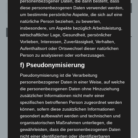
personenbezogener Daten, die darin besteht, dass
diese personenbezogenen Daten verwendet werden,
um bestimmte persönliche Aspekte, die sich auf eine
natürliche Person beziehen, zu bewerten,
insbesondere, um Aspekte bezüglich Arbeitsleistung,
Aktuelle Beiträge
wirtschaftlicher Lage, Gesundheit, persönlicher
Vorlieben, Interessen, Zuverlässigkeit, Verhalten,
Brand im „Haus der Begegnung“ in Neuwarmbüchen schnell
Aufenthaltsort oder Ortswechsel dieser natürlichen
eingedämmt
Person zu analysieren oder vorherzusagen.
6. August 2026
f) Pseudonymisierung
Region Hannover: 21 neue Notfallsanitäter starten beim
Pseudonymisierung ist die Verarbeitung
Roten Kreuz
personenbezogener Daten in einer Weise, auf welche
5. August 2026
die personenbezogenen Daten ohne Hinzuziehung
Mann läuft mit Hockeyschläger über A7 – Polizei sucht
zusätzlicher Informationen nicht mehr einer
Zeugen
spezifischen betroffenen Person zugeordnet werden
5. August 2026
können, sofern diese zusätzlichen Informationen
gesondert aufbewahrt werden und technischen und
Celle: Mensch stirbt bei Bagger-Unfall auf Baustelle
organisatorischen Maßnahmen unterliegen, die
gewährleisten, dass die personenbezogenen Daten
5. August 2026
nicht einer identifizierten oder identifizierbaren