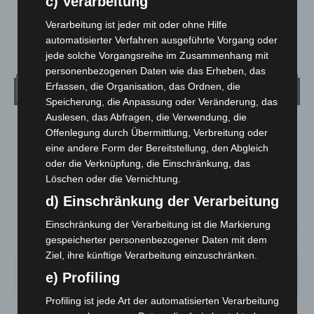
c) Verarbeitung
Verarbeitung ist jeder mit oder ohne Hilfe
automatisierter Verfahren ausgeführte Vorgang oder
jede solche Vorgangsreihe im Zusammenhang mit
personenbezogenen Daten wie das Erheben, das
Erfassen, die Organisation, das Ordnen, die
Wetter
Speicherung, die Anpassung oder Veränderung, das
Auslesen, das Abfragen, die Verwendung, die
LANGENHAGEN
Offenlegung durch Übermittlung, Verbreitung oder
eine andere Form der Bereitstellung, den Abgleich
Mäßig Bewölkt
oder die Verknüpfung, die Einschränkung, das
°
16.8
°
C
16.4
Löschen oder die Vernichtung.
d) Einschränkung der Verarbeitung
°
14.9
Einschränkung der Verarbeitung ist die Markierung
gespeicherter personenbezogener Daten mit dem
78%
3m/s
26%
Ziel, ihre künftige Verarbeitung einzuschränken.
FR.
SA.
SO.
MO.
DI.
e) Profiling
21
°
26
°
32
°
30
°
24
°
Profiling ist jede Art der automatisierten Verarbeitung