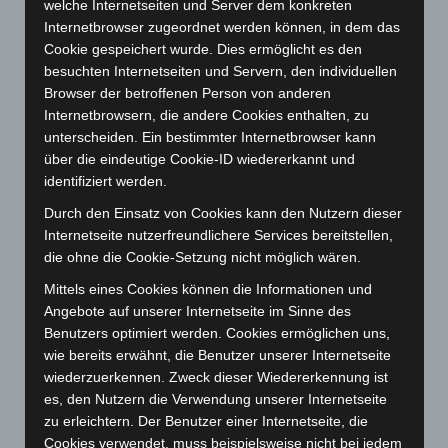
welche Internetseiten und Server dem konkreten
Oktober 2023
(114)
Internetbrowser zugeordnet werden können, in dem das
September 2023
(133)
Cookie gespeichert wurde. Dies ermöglicht es den
August 2023
(134)
besuchten Internetseiten und Servern, den individuellen
Browser der betroffenen Person von anderen
Juli 2023
(118)
Internetbrowsern, die andere Cookies enthalten, zu
Juni 2023
(142)
unterscheiden. Ein bestimmter Internetbrowser kann
Mai 2023
(139)
über die eindeutige Cookie-ID wiedererkannt und
identifiziert werden.
April 2023
(155)
Durch den Einsatz von Cookies kann den Nutzern dieser
März 2023
(174)
Internetseite nutzerfreundlichere Services bereitstellen,
Februar 2023
(154)
die ohne die Cookie-Setzung nicht möglich wären.
Januar 2023
(140)
Mittels eines Cookies können die Informationen und
Dezember 2022
(130)
Angebote auf unserer Internetseite im Sinne des
Benutzers optimiert werden. Cookies ermöglichen uns,
November 2022
(167)
wie bereits erwähnt, die Benutzer unserer Internetseite
Oktober 2022
(166)
wiederzuerkennen. Zweck dieser Wiedererkennung ist
September 2022
(205)
es, den Nutzern die Verwendung unserer Internetseite
zu erleichtern. Der Benutzer einer Internetseite, die
August 2022
(166)
Cookies verwendet, muss beispielsweise nicht bei jedem