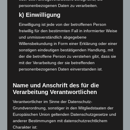
April 2026
(99)
personenbezogenen Daten zu verarbeiten.
März 2026
(115)
k) Einwilligung
Februar 2026
(109)
Einwilligung ist jede von der betroffenen Person
Januar 2026
(122)
freiwillig für den bestimmten Fall in informierter Weise
Dezember 2025
(103)
und unmissverständlich abgegebene
Willensbekundung in Form einer Erklärung oder einer
November 2025
(114)
sonstigen eindeutigen bestätigenden Handlung, mit
Oktober 2025
(112)
der die betroffene Person zu verstehen gibt, dass sie
September 2025
(93)
mit der Verarbeitung der sie betreffenden
personenbezogenen Daten einverstanden ist.
August 2025
(90)
Juli 2025
(90)
Name und Anschrift des für die
Juni 2025
(103)
Verarbeitung Verantwortlichen
Mai 2025
(112)
Verantwortlicher im Sinne der Datenschutz-
April 2025
(88)
Grundverordnung, sonstiger in den Mitgliedstaaten der
März 2025
(111)
Europäischen Union geltenden Datenschutzgesetze und
anderer Bestimmungen mit datenschutzrechtlichem
Februar 2025
(96)
Charakter ist: