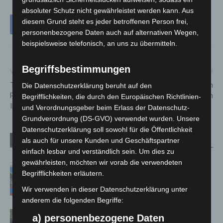
absoluter Schutz nicht gewährleistet werden kann. Aus
diesem Grund steht es jeder betroffenen Person frei,
personenbezogene Daten auch auf alternativen Wegen,
beispielsweise telefonisch, an uns zu übermitteln.
Begriffsbestimmungen
Vorheriger Artikel
Nächster Artikel
Thilo Horstmann übernimmt
Offener-Wünsche-Freitag im
Die Datenschutzerklärung beruht auf den
Projektleitung der
Haus der Jugend Langenhagen
Begrifflichkeiten, die durch den Europäischen Richtlinien-
INTERSCHUTZ 2026
und Verordnungsgeber beim Erlass der Datenschutz-
Grundverordnung (DS-GVO) verwendet wurden. Unsere
Datenschutzerklärung soll sowohl für die Öffentlichkeit
als auch für unsere Kunden und Geschäftspartner
Verwandte Artikel
Mehr vom Autor
einfach lesbar und verständlich sein. Um dies zu
gewährleisten, möchten wir vorab die verwendeten
Mann läuft mit Hockeyschläger über
Begrifflichkeiten erläutern.
A7 – Polizei sucht Zeugen
Wir verwenden in dieser Datenschutzerklärung unter
anderem die folgenden Begriffe:
Gasleitung bei McDonald’s-Umbau in
a) personenbezogene Daten