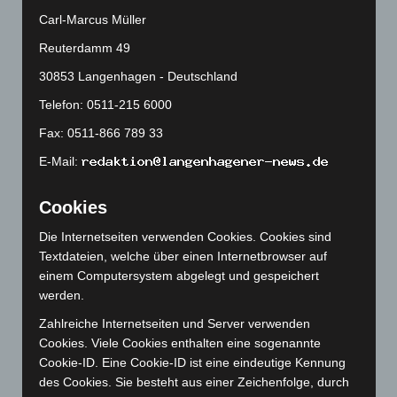
Januar 2025
(88)
Carl-Marcus Müller
Dezember 2024
(89)
Reuterdamm 49
November 2024
(94)
30853 Langenhagen - Deutschland
Oktober 2024
(93)
Telefon: 0511-215 6000
September 2024
(112)
Fax: 0511-866 789 33
August 2024
(107)
E-Mail:
Juli 2024
(89)
Juni 2024
(107)
Cookies
Mai 2024
(149)
Die Internetseiten verwenden Cookies. Cookies sind
April 2024
(102)
Textdateien, welche über einen Internetbrowser auf
März 2024
(103)
einem Computersystem abgelegt und gespeichert
werden.
Februar 2024
(103)
Januar 2024
(111)
Zahlreiche Internetseiten und Server verwenden
Cookies. Viele Cookies enthalten eine sogenannte
Dezember 2023
(130)
Cookie-ID. Eine Cookie-ID ist eine eindeutige Kennung
November 2023
(130)
des Cookies. Sie besteht aus einer Zeichenfolge, durch