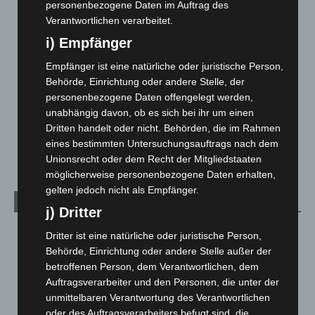
personenbezogene Daten im Auftrag des
Hannover und Region
5.035
Verantwortlichen verarbeitet.
Langenhagen und Ortsteile
3.249
i) Empfänger
Leserbriefe
1
Empfänger ist eine natürliche oder juristische Person,
Menschen
2
Behörde, Einrichtung oder andere Stelle, der
personenbezogene Daten offengelegt werden,
Über uns
1
unabhängig davon, ob es sich bei ihr um einen
Veranstaltungen
1.887
Dritten handelt oder nicht. Behörden, die im Rahmen
Welt
1.269
eines bestimmten Untersuchungsauftrags nach dem
Unionsrecht oder dem Recht der Mitgliedstaaten
möglicherweise personenbezogene Daten erhalten,
gelten jedoch nicht als Empfänger.
Archiv
j) Dritter
August 2026
(10)
Dritter ist eine natürliche oder juristische Person,
Behörde, Einrichtung oder andere Stelle außer der
Juli 2026
(73)
betroffenen Person, dem Verantwortlichen, dem
Juni 2026
(139)
Auftragsverarbeiter und den Personen, die unter der
Mai 2026
(99)
unmittelbaren Verantwortung des Verantwortlichen
oder des Auftragsverarbeiters befugt sind, die