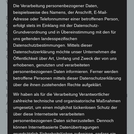
Veranstaltungen im Stadtgebiet sind in Vorbereitung.
Die Verarbeitung personenbezogener Daten,
beispielsweise des Namens, der Anschrift, E-Mail-
Das Radtouren-Angebot wurde deutlich ausgebaut.
Adresse oder Telefonnummer einer betroffenen Person,
Geplant sind unter anderem GLieM-Rätsel-Touren,
erfolgt stets im Einklang mit der Datenschutz-
Grundverordnung und in Übereinstimmung mit den für
Comedy- und K3-Genusstouren sowie neue Kunst- und
uns geltenden landesspezifischen
Vernissage-Besuche per Fahrrad. Neu im Programm ist
Datenschutzbestimmungen. Mittels dieser
zudem eine Frühjahrs-Erlebnis-Radtour für
Datenschutzerklärung möchte unser Unternehmen die
Grundschulkinder und ihre Eltern.
Öffentlichkeit über Art, Umfang und Zweck der von uns
erhobenen, genutzten und verarbeiteten
personenbezogenen Daten informieren. Ferner werden
Unterstützt wird das Engagement von einem
betroffene Personen mittels dieser Datenschutzerklärung
wachsenden Kreis Aktiver, darunter neue Radtouren-
über die ihnen zustehenden Rechte aufgeklärt.
Leitende. Das Sprecher-Team Tom Finkes und Dr.
Wir haben als für die Verarbeitung Verantwortlicher
Reinhard Spörer wurde erneut gewählt. Alle Termine und
zahlreiche technische und organisatorische Maßnahmen
Aktionen werden rechtzeitig auf der Website des ADFC
umgesetzt, um einen möglichst lückenlosen Schutz der
Langenhagen veröffentlicht.
über diese Internetseite verarbeiteten
personenbezogenen Daten sicherzustellen. Dennoch
können Internetbasierte Datenübertragungen
grundsätzlich Sicherheitslücken aufweisen, sodass ein