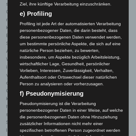
stehen müsse: „Auf der 99.
Ziel, ihre künftige Verarbeitung einzuschränken.
Gesundheitsministerkonferenz hat Hessen gemeinsam
e) Profiling
mit den anderen Ländern wichtige Weichen gestellt. Wir
Profiling ist jede Art der automatisierten Verarbeitung
kümmern uns um die Gesundheit der Bürgerinnen und
personenbezogener Daten, die darin besteht, dass
Bürger: Wir schützen Kinder und Jugendliche vor
diese personenbezogenen Daten verwendet werden,
Suchtprodukten, die mit trendigen Designs und süßen
um bestimmte persönliche Aspekte, die sich auf eine
natürliche Person beziehen, zu bewerten,
Aromen verharmlosend als modern angepriesen werden.
insbesondere, um Aspekte bezüglich Arbeitsleistung,
Wir treiben Frauengesundheit voran, denn sie ist noch
wirtschaftlicher Lage, Gesundheit, persönlicher
immer zu wenig erforscht. Das kann Leben kosten und
Vorlieben, Interessen, Zuverlässigkeit, Verhalten,
verursacht vielfach lange Leidenswege. Und wir wollen,
Aufenthaltsort oder Ortswechsel dieser natürlichen
dass die Menschen wissen, dass sie unserem
Person zu analysieren oder vorherzusagen.
Gesundheitssystem vertrauen und sich darauf verlassen
f) Pseudonymisierung
können. Veränderungen in der Versorgung dürfen die
Pseudonymisierung ist die Verarbeitung
hohe Qualität der medizinischen Behandlung nicht
personenbezogener Daten in einer Weise, auf welche
schwächen, sondern müssen diese stärken. Dieses
die personenbezogenen Daten ohne Hinzuziehung
Signal wird auch von der 100. GMK in Hessen ausgehen:
zusätzlicher Informationen nicht mehr einer
Im Not- und Krankheitsfall müssen die Menschen sich
spezifischen betroffenen Person zugeordnet werden