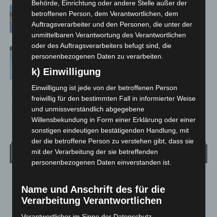
Behörde, Einrichtung oder andere Stelle außer der
Mann läuft mit Hockeyschläger über
betroffenen Person, dem Verantwortlichen, dem
A7 – Polizei sucht Zeugen
Auftragsverarbeiter und den Personen, die unter der
unmittelbaren Verantwortung des Verantwortlichen
oder des Auftragsverarbeiters befugt sind, die
Anklage nach Abschaltung von
personenbezogenen Daten zu verarbeiten.
„Archetyp Market“ erhoben
k) Einwilligung
Einwilligung ist jede von der betroffenen Person
freiwillig für den bestimmten Fall in informierter Weise
und unmissverständlich abgegebene
Willensbekundung in Form einer Erklärung oder einer
sonstigen eindeutigen bestätigenden Handlung, mit
der die betroffene Person zu verstehen gibt, dass sie
Wetter
mit der Verarbeitung der sie betreffenden
personenbezogenen Daten einverstanden ist.
LANGENHAGEN
Name und Anschrift des für die
Überwiegend Bewölkt
Verarbeitung Verantwortlichen
°
15.5
°
C
Verantwortlicher im Sinne der Datenschutz-