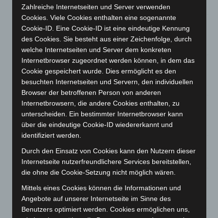
7. August 2026
Zahlreiche Internetseiten und Server verwenden
Cookies. Viele Cookies enthalten eine sogenannte
Brand im „Haus der Begegnung“ in Neuwarmbüchen schnell
Cookie-ID. Eine Cookie-ID ist eine eindeutige Kennung
eingedämmt
des Cookies. Sie besteht aus einer Zeichenfolge, durch
6. August 2026
welche Internetseiten und Server dem konkreten
Internetbrowser zugeordnet werden können, in dem das
Region Hannover: 21 neue Notfallsanitäter starten beim
Cookie gespeichert wurde. Dies ermöglicht es den
Roten Kreuz
besuchten Internetseiten und Servern, den individuellen
5. August 2026
Browser der betroffenen Person von anderen
Internetbrowsern, die andere Cookies enthalten, zu
Mann läuft mit Hockeyschläger über A7 – Polizei sucht
unterscheiden. Ein bestimmter Internetbrowser kann
Zeugen
über die eindeutige Cookie-ID wiedererkannt und
5. August 2026
identifiziert werden.
Celle: Mensch stirbt bei Bagger-Unfall auf Baustelle
Durch den Einsatz von Cookies kann den Nutzern dieser
5. August 2026
Internetseite nutzerfreundlichere Services bereitstellen,
die ohne die Cookie-Setzung nicht möglich wären.
Gasleitung bei McDonald’s-Umbau in Langenhagen
beschädigt
Mittels eines Cookies können die Informationen und
5. August 2026
Angebote auf unserer Internetseite im Sinne des
Benutzers optimiert werden. Cookies ermöglichen uns,