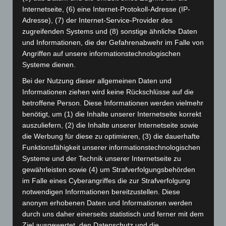
Juli 2025
(90)
Internetseite, (6) eine Internet-Protokoll-Adresse (IP-
Juni 2025
(103)
Adresse), (7) der Internet-Service-Provider des
zugreifenden Systems und (8) sonstige ähnliche Daten
Mai 2025
(112)
und Informationen, die der Gefahrenabwehr im Falle von
April 2025
(88)
Angriffen auf unsere informationstechnologischen
Systeme dienen.
März 2025
(111)
Februar 2025
(96)
Bei der Nutzung dieser allgemeinen Daten und
Informationen ziehen wird keine Rückschlüsse auf die
Januar 2025
(88)
betroffene Person. Diese Informationen werden vielmehr
Dezember 2024
(89)
benötigt, um (1) die Inhalte unserer Internetseite korrekt
auszuliefern, (2) die Inhalte unserer Internetseite sowie
November 2024
(94)
die Werbung für diese zu optimieren, (3) die dauerhafte
Oktober 2024
(93)
Funktionsfähigkeit unserer informationstechnologischen
September 2024
(112)
Systeme und der Technik unserer Internetseite zu
gewährleisten sowie (4) um Strafverfolgungsbehörden
August 2024
(107)
im Falle eines Cyberangriffes die zur Strafverfolgung
Juli 2024
(89)
notwendigen Informationen bereitzustellen. Diese
Juni 2024
(107)
anonym erhobenen Daten und Informationen werden
durch uns daher einerseits statistisch und ferner mit dem
Mai 2024
(149)
Ziel ausgewertet, den Datenschutz und die