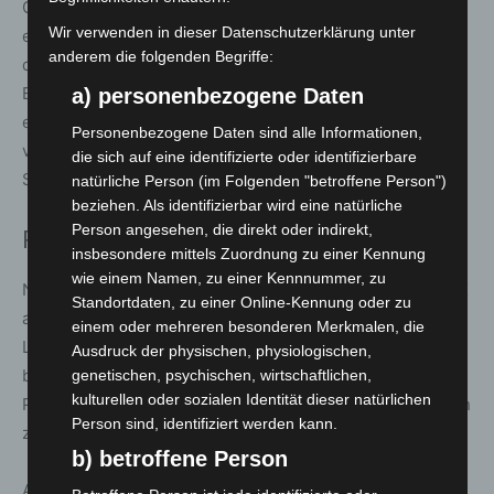
Gesundheitswesen einfacher, digitaler und damit
Wir verwenden in dieser Datenschutzerklärung unter
effizienter machen. Gleichzeitig darf die Stabilisierung
anderem die folgenden Begriffe:
der gesetzlichen Krankenversicherung nicht allein über
Einsparungen erfolgen. Wir erwarten daher vom Bund
a) personenbezogene Daten
eine auskömmliche Finanzierung der
Personenbezogene Daten sind alle Informationen,
versicherungsfremden Leistungen. Die
die sich auf eine identifizierte oder identifizierbare
Sozialversicherung ist keine Sparkasse des Bundes.“
natürliche Person (im Folgenden "betroffene Person")
beziehen. Als identifizierbar wird eine natürliche
Person angesehen, die direkt oder indirekt,
Prävention stärker in den Fokus rücken
insbesondere mittels Zuordnung zu einer Kennung
wie einem Namen, zu einer Kennnummer, zu
Neben Struktur- und Finanzfragen befasste sich die GMK
Standortdaten, zu einer Online-Kennung oder zu
auch mit Gesundheitsförderung und Prävention. Die
einem oder mehreren besonderen Merkmalen, die
Länder sehen hier Nachholbedarf und fordern eine
Ausdruck der physischen, physiologischen,
bundesweite Gesamtstrategie. Ziel ist es,
genetischen, psychischen, wirtschaftlichen,
kulturellen oder sozialen Identität dieser natürlichen
Präventionsangebote auszubauen und besser zugänglich
Person sind, identifiziert werden kann.
zu machen.
b) betroffene Person
Auch der nordrhein-westfälische Gesundheitsminister