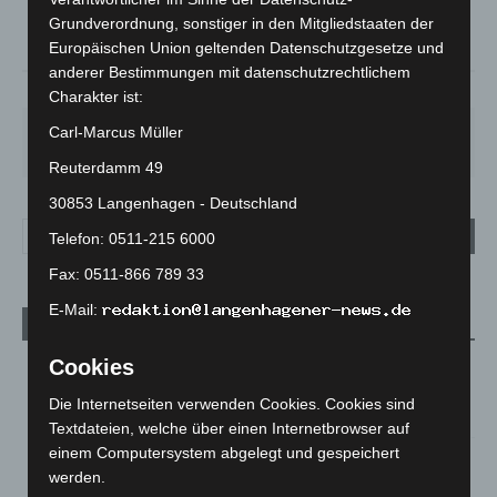
13.9
Grundverordnung, sonstiger in den Mitgliedstaaten der
°
13.3
Europäischen Union geltenden Datenschutzgesetze und
anderer Bestimmungen mit datenschutzrechtlichem
90%
1m/s
84%
Charakter ist:
SA.
SO.
MO.
DI.
MI.
Carl-Marcus Müller
27
°
34
°
27
°
23
°
20
°
Reuterdamm 49
30853 Langenhagen - Deutschland
Telefon: 0511-215 6000
Fax: 0511-866 789 33
E-Mail:
Aktuelle Beiträge
Cookies
Niedersachsen: Feuerwehrkräfte kehren nach
Waldbrandeinsatz aus Spanien zurück
Die Internetseiten verwenden Cookies. Cookies sind
7. August 2026
Textdateien, welche über einen Internetbrowser auf
einem Computersystem abgelegt und gespeichert
Hannover: Erste Tigermücken-Population in Niedersachsen
werden.
entdeckt