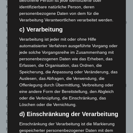
Betroffene Person ist jede identifizierte oder
Karl-Josef Laumann unterstrich die Bedeutung dieses
identifizierbare natürliche Person, deren
personenbezogene Daten von dem für die
Ansatzes: „Wir müssen in Sachen Prävention besser
Verarbeitung Verantwortlichen verarbeitet werden.
werden. Die Menschen brauchen Wissen darüber, wie sie
c) Verarbeitung
ihre Gesundheit möglichst lang erhalten können und wie
sie Zugang zu Präventionsangeboten bekommen. Dazu
Verarbeitung ist jeder mit oder ohne Hilfe
brauchen wir insgesamt ein positives Klima für
automatisierter Verfahren ausgeführte Vorgang oder
jede solche Vorgangsreihe im Zusammenhang mit
Gesundheitsförderung und Gesunderhaltung in unserer
personenbezogenen Daten wie das Erheben, das
Gesellschaft, bei dem wir alle Bevölkerungsgruppen
Erfassen, die Organisation, das Ordnen, die
mitnehmen.“
Speicherung, die Anpassung oder Veränderung, das
Auslesen, das Abfragen, die Verwendung, die
Ausblick: Jubiläums-GMK 2027 in Hessen
Offenlegung durch Übermittlung, Verbreitung oder
eine andere Form der Bereitstellung, den Abgleich
Den Vorsitz der Gesundheitsministerkonferenz
oder die Verknüpfung, die Einschränkung, das
Löschen oder die Vernichtung.
übernimmt 2027 das Land Hessen. Gastgeberin der 100.
GMK wird Gesundheitsministerin Diana Stolz sein. Sie
d) Einschränkung der Verarbeitung
betonte, dass auch künftig die Sicherung einer
Einschränkung der Verarbeitung ist die Markierung
hochwertigen medizinischen Versorgung im Mittelpunkt
gespeicherter personenbezogener Daten mit dem