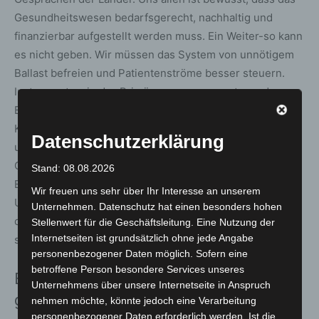
Gesundheitswesen bedarfsgerecht, nachhaltig und
finanzierbar aufgestellt werden muss. Ein Weiter-so kann
es nicht geben. Wir müssen das System von unnötigem
Ballast befreien und Patientenströme besser steuern.
Instrumente wie das Primärversorgungssystem oder
Bürokratieabbau in Arztpraxen und der Gesetzlichen
Krankenversicherung bringen dabei für alle Entlastungen
Datenschutzerklärung
und sichern eine hochwertige Versorgungsqualität.
Gleichwohl nehmen wir die Sorgen der Menschen vor
Stand: 08.08.2026
Einsparungen im System und einer sozialen
Wir freuen uns sehr über Ihr Interesse an unserem
Ungerechtigkeit natürlich sehr ernst. Unser Ziel ist, dass
Unternehmen. Datenschutz hat einen besonders hohen
die Menschen in diesem Land sicher und gut versorgt
Stellenwert für die Geschäftsleitung. Eine Nutzung der
Internetseiten ist grundsätzlich ohne jede Angabe
sind – und das überall.“
personenbezogener Daten möglich. Sofern eine
betroffene Person besondere Services unseres
Bund und Länder wollen Reformen
Unternehmens über unsere Internetseite in Anspruch
gemeinsam tragen
nehmen möchte, könnte jedoch eine Verarbeitung
personenbezogener Daten erforderlich werden. Ist die