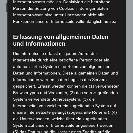
Internetbrowsern möglich. Deaktiviert die betroffene
Archiv
Person die Setzung von Cookies in dem genutzten
Internetbrowser, sind unter Umständen nicht alle
August 2026
(12)
Funktionen unserer Internetseite vollumfänglich nutzbar.
Juli 2026
(73)
Erfassung von allgemeinen Daten
Juni 2026
(139)
und Informationen
Mai 2026
(99)
Die Internetseite erfasst mit jedem Aufruf der
April 2026
(99)
Internetseite durch eine betroffene Person oder ein
März 2026
(115)
automatisiertes System eine Reihe von allgemeinen
Daten und Informationen. Diese allgemeinen Daten und
Februar 2026
(109)
Informationen werden in den Logfiles des Servers
Januar 2026
(122)
gespeichert. Erfasst werden können die (1) verwendeten
Dezember 2025
(103)
Browsertypen und Versionen, (2) das vom zugreifenden
System verwendete Betriebssystem, (3) die
November 2025
(114)
Internetseite, von welcher ein zugreifendes System auf
Oktober 2025
(112)
unsere Internetseite gelangt (sogenannte Referrer), (4)
September 2025
(93)
die Unterwebseiten, welche über ein zugreifendes
System auf unserer Internetseite angesteuert werden,
August 2025
(90)
(5) das Datum und die Uhrzeit eines Zugriffs auf die