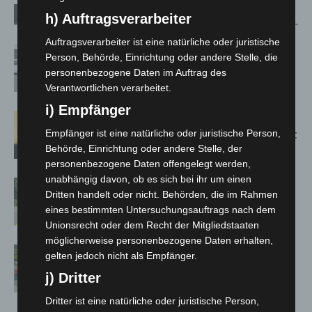
Verwandte Artikel
Mehr vom Autor
h) Auftragsverarbeiter
Auftragsverarbeiter ist eine natürliche oder juristische
Niedersachsen: Feuerwehrkräfte
Person, Behörde, Einrichtung oder andere Stelle, die
kehren nach Waldbrandeinsatz aus
personenbezogene Daten im Auftrag des
Spanien zurück
Verantwortlichen verarbeitet.
i) Empfänger
Hannover: Erste Tigermücken-
Population in Niedersachsen entdeckt
Empfänger ist eine natürliche oder juristische Person,
Behörde, Einrichtung oder andere Stelle, der
personenbezogene Daten offengelegt werden,
unabhängig davon, ob es sich bei ihr um einen
Brand im „Haus der Begegnung“ in
Dritten handelt oder nicht. Behörden, die im Rahmen
Neuwarmbüchen schnell eingedämmt
eines bestimmten Untersuchungsauftrags nach dem
Unionsrecht oder dem Recht der Mitgliedstaaten
möglicherweise personenbezogene Daten erhalten,
Region Hannover: 21 neue
gelten jedoch nicht als Empfänger.
Notfallsanitäter starten beim Roten
j) Dritter
Kreuz
Dritter ist eine natürliche oder juristische Person,