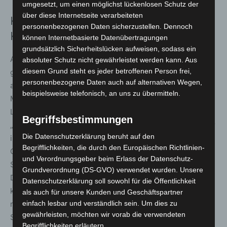
umgesetzt, um einen möglichst lückenlosen Schutz der
über diese Internetseite verarbeiteten
Kritik an Sparansätzen bei der
personenbezogenen Daten sicherzustellen. Dennoch
Krankenversicherung
können Internetbasierte Datenübertragungen
grundsätzlich Sicherheitslücken aufweisen, sodass ein
Aus Sicht mehrerer Länder steht die Stabilisierung der
absoluter Schutz nicht gewährleistet werden kann. Aus
diesem Grund steht es jeder betroffenen Person frei,
gesetzlichen Krankenversicherung im Mittelpunkt der
personenbezogene Daten auch auf alternativen Wegen,
aktuellen Debatte. Hamburgs Gesundheitssenatorin
beispielsweise telefonisch, an uns zu übermitteln.
Melanie Schlotzhauer, Vertreterin der sogenannten A-
Länder, äußerte sich kritisch zu den Plänen des Bundes:
Begriffsbestimmungen
„Die Gesundheitsministerkonferenz stand in diesem Jahr
Die Datenschutzerklärung beruht auf den
im Zeichen großer Herausforderungen für unser
Begrifflichkeiten, die durch den Europäischen Richtlinien-
Gesundheitswesen. Im Mittelpunkt stand dabei die
und Verordnungsgeber beim Erlass der Datenschutz-
Stabilisierung der gesetzlichen Krankenversicherung.
Grundverordnung (DS-GVO) verwendet wurden. Unsere
Die vorliegende Gesetzesinitiative des Bundes dazu ist
Datenschutzerklärung soll sowohl für die Öffentlichkeit
keine Reform, sondern ein reines Spargesetz. Die
als auch für unsere Kunden und Geschäftspartner
richtige Reihenfolge ist, zunächst wirkliche
einfach lesbar und verständlich sein. Um dies zu
gewährleisten, möchten wir vorab die verwendeten
Strukturreformen umzusetzen, die das
Begrifflichkeiten erläutern.