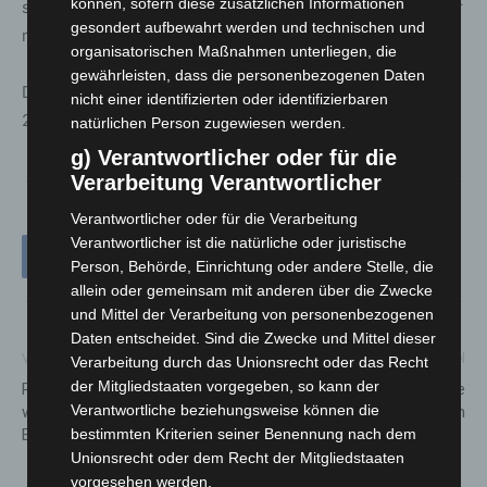
können, sofern diese zusätzlichen Informationen
sicher sein können, dass sie gut versorgt sind. Das ist für
gesondert aufbewahrt werden und technischen und
mich eine Frage der Demokratie.“
organisatorischen Maßnahmen unterliegen, die
gewährleisten, dass die personenbezogenen Daten
Die nächste Hauptkonferenz findet am 2. und 3. Juni
nicht einer identifizierten oder identifizierbaren
2027 in Hessen statt
natürlichen Person zugewiesen werden.
g) Verantwortlicher oder für die
Verarbeitung Verantwortlicher
Verantwortlicher oder für die Verarbeitung
Verantwortlicher ist die natürliche oder juristische
Person, Behörde, Einrichtung oder andere Stelle, die
allein oder gemeinsam mit anderen über die Zwecke
und Mittel der Verarbeitung von personenbezogenen
Daten entscheidet. Sind die Zwecke und Mittel dieser
Vorheriger Artikel
Nächster Artikel
Verarbeitung durch das Unionsrecht oder das Recht
der Mitgliedstaaten vorgegeben, so kann der
Rolltreppen am Kröpcke
15 Jahre DRK-Tagespflege
Verantwortliche beziehungsweise können die
werden erneuert –
Langenhagen
Einschränkungen bis Oktober
bestimmten Kriterien seiner Benennung nach dem
Unionsrecht oder dem Recht der Mitgliedstaaten
vorgesehen werden.