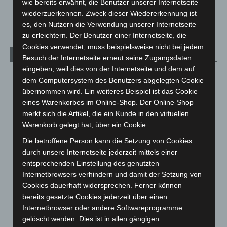
Anklage nach Abschaltung von „Archetyp Market“ erhoben
wie bereits erwähnt, die Benutzer unserer Internetseite
wiederzuerkennen. Zweck dieser Wiedererkennung ist
3. August 2026
es, den Nutzern die Verwendung unserer Internetseite
zu erleichtern. Der Benutzer einer Internetseite, die
Cookies verwendet, muss beispielsweise nicht bei jedem
Kategorien
Besuch der Internetseite erneut seine Zugangsdaten
eingeben, weil dies von der Internetseite und dem auf
Blaulicht
2.799
dem Computersystem des Benutzers abgelegten Cookie
Corona-News
712
übernommen wird. Ein weiteres Beispiel ist das Cookie
eines Warenkorbes im Online-Shop. Der Online-Shop
Hannover und Region
5.037
merkt sich die Artikel, die ein Kunde in den virtuellen
Langenhagen und Ortsteile
3.250
Warenkorb gelegt hat, über ein Cookie.
Leserbriefe
1
Die betroffene Person kann die Setzung von Cookies
Menschen
2
durch unsere Internetseite jederzeit mittels einer
entsprechenden Einstellung des genutzten
Über uns
1
Internetbrowsers verhindern und damit der Setzung von
Veranstaltungen
1.887
Cookies dauerhaft widersprechen. Ferner können
bereits gesetzte Cookies jederzeit über einen
Welt
1.270
Internetbrowser oder andere Softwareprogramme
gelöscht werden. Dies ist in allen gängigen