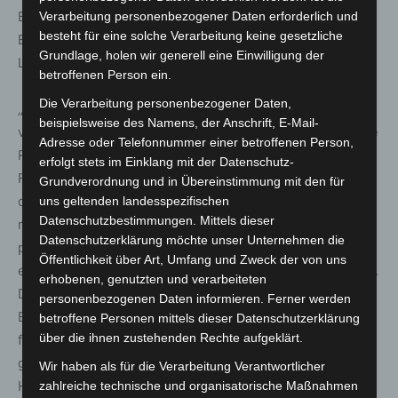
Bundesgesundheitsministerin Nina Warken betonte die
Verarbeitung personenbezogener Daten erforderlich und
besteht für eine solche Verarbeitung keine gesetzliche
Bedeutung der Zusammenarbeit zwischen Bund und
Grundlage, holen wir generell eine Einwilligung der
Ländern bei anstehenden Reformen.
betroffenen Person ein.
Die Verarbeitung personenbezogener Daten,
„Damit unser Gesundheitssystem auch in Zukunft
beispielsweise des Namens, der Anschrift, E-Mail-
verlässlich und bezahlbar bleibt, müssen wir umfassende
Adresse oder Telefonnummer einer betroffenen Person,
Reformen beschließen. Das betrifft die Stabilisierung der
erfolgt stets im Einklang mit der Datenschutz-
Finanzierung ebenso wie Strukturveränderungen, in
Grundverordnung und in Übereinstimmung mit den für
denen es insbesondere darum geht, die Aufgaben auf
uns geltenden landesspezifischen
Datenschutzbestimmungen. Mittels dieser
mehrere Schultern zu verteilen, und die begrenzten
Datenschutzerklärung möchte unser Unternehmen die
personellen Ressourcen bedarfsgerechter und
Öffentlichkeit über Art, Umfang und Zweck der von uns
effizienter für die gesundheitliche Versorgung zu nutzen.
erhobenen, genutzten und verarbeiteten
Das wird mit Veränderungen verbunden sein, die am
personenbezogenen Daten informieren. Ferner werden
Ende immer so ausgelegt sind, eine gute und
betroffene Personen mittels dieser Datenschutzerklärung
über die ihnen zustehenden Rechte aufgeklärt.
flächendeckende Versorgung sicherzustellen. Hier
gehen Bund und Länder Hand in Hand, denn diese
Wir haben als für die Verarbeitung Verantwortlicher
Herausforderungen können nur gemeinsam gelingen.“
zahlreiche technische und organisatorische Maßnahmen