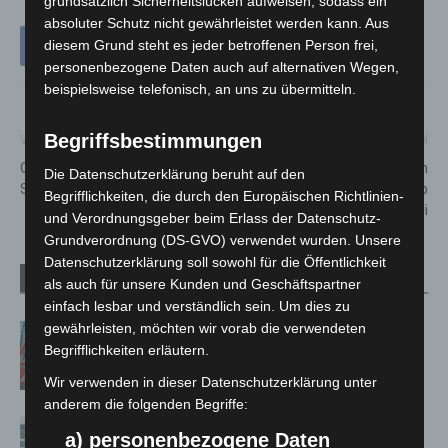
grundsätzlich Sicherheitslücken aufweisen, sodass ein
absoluter Schutz nicht gewährleistet werden kann. Aus
diesem Grund steht es jeder betroffenen Person frei,
personenbezogene Daten auch auf alternativen Wegen,
beispielsweise telefonisch, an uns zu übermitteln.
Begriffsbestimmungen
Vorheriger Artikel
Nächster Artikel
Guter Abschluss für das
Polizei warnt vor Engpässen
Die Datenschutzerklärung beruht auf den
Schützenfest Hannover
auf dem Messeschnellweg ab
Begrifflichkeiten, die durch den Europäischen Richtlinien-
dem 11. Juli
und Verordnungsgeber beim Erlass der Datenschutz-
Grundverordnung (DS-GVO) verwendet wurden. Unsere
Datenschutzerklärung soll sowohl für die Öffentlichkeit
Verwandte Artikel
Mehr vom Autor
als auch für unsere Kunden und Geschäftspartner
einfach lesbar und verständlich sein. Um dies zu
gewährleisten, möchten wir vorab die verwendeten
A2: Zweite Turbobaustelle startet
Begrifflichkeiten erläutern.
zwischen Hannover-West und
Bothfeld
Wir verwenden in dieser Datenschutzerklärung unter
anderem die folgenden Begriffe:
Niedersachsen: Feuerwehrkräfte
a) personenbezogene Daten