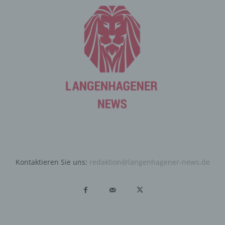
Angriffen auf unsere informationstechnologischen
Systeme dienen.
Bei der Nutzung dieser allgemeinen Daten und
Informationen ziehen wird keine Rückschlüsse auf die
betroffene Person. Diese Informationen werden vielmehr
benötigt, um (1) die Inhalte unserer Internetseite korrekt
auszuliefern, (2) die Inhalte unserer Internetseite sowie
die Werbung für diese zu optimieren, (3) die dauerhafte
Funktionsfähigkeit unserer informationstechnologischen
Systeme und der Technik unserer Internetseite zu
gewährleisten sowie (4) um Strafverfolgungsbehörden
im Falle eines Cyberangriffes die zur Strafverfolgung
notwendigen Informationen bereitzustellen. Diese
anonym erhobenen Daten und Informationen werden
Kontaktieren Sie uns:
redaktion@langenhagener-news.de
durch uns daher einerseits statistisch und ferner mit dem
Ziel ausgewertet, den Datenschutz und die
Datensicherheit in unserem Unternehmen zu erhöhen,
um letztlich ein optimales Schutzniveau für die von uns
verarbeiteten personenbezogenen Daten
sicherzustellen. Die anonymen Daten der Server-Logfiles