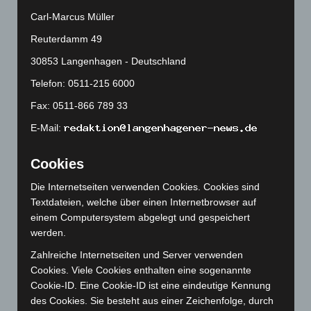
Januar 2025
(88)
Carl-Marcus Müller
Dezember 2024
(89)
Reuterdamm 49
November 2024
(94)
30853 Langenhagen - Deutschland
Oktober 2024
(93)
Telefon: 0511-215 6000
September 2024
(112)
Fax: 0511-866 789 33
August 2024
(107)
E-Mail:
Juli 2024
(89)
Juni 2024
(107)
Cookies
Mai 2024
(149)
Die Internetseiten verwenden Cookies. Cookies sind
April 2024
(102)
Textdateien, welche über einen Internetbrowser auf
einem Computersystem abgelegt und gespeichert
März 2024
(103)
werden.
Februar 2024
(103)
Zahlreiche Internetseiten und Server verwenden
Januar 2024
(111)
Cookies. Viele Cookies enthalten eine sogenannte
Dezember 2023
(130)
Cookie-ID. Eine Cookie-ID ist eine eindeutige Kennung
des Cookies. Sie besteht aus einer Zeichenfolge, durch
November 2023
(130)