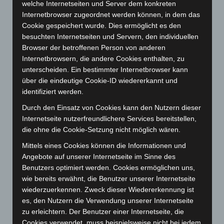
welche Internetseiten und Server dem konkreten
Oktober 2023
(114)
Internetbrowser zugeordnet werden können, in dem das
September 2023
(133)
Cookie gespeichert wurde. Dies ermöglicht es den
besuchten Internetseiten und Servern, den individuellen
August 2023
(134)
Browser der betroffenen Person von anderen
Juli 2023
(118)
Internetbrowsern, die andere Cookies enthalten, zu
Juni 2023
(142)
unterscheiden. Ein bestimmter Internetbrowser kann
über die eindeutige Cookie-ID wiedererkannt und
Mai 2023
(139)
identifiziert werden.
April 2023
(155)
Durch den Einsatz von Cookies kann den Nutzern dieser
März 2023
(174)
Internetseite nutzerfreundlichere Services bereitstellen,
Februar 2023
(154)
die ohne die Cookie-Setzung nicht möglich wären.
Januar 2023
(140)
Mittels eines Cookies können die Informationen und
Angebote auf unserer Internetseite im Sinne des
Dezember 2022
(130)
Benutzers optimiert werden. Cookies ermöglichen uns,
November 2022
(167)
wie bereits erwähnt, die Benutzer unserer Internetseite
Oktober 2022
(166)
wiederzuerkennen. Zweck dieser Wiedererkennung ist
es, den Nutzern die Verwendung unserer Internetseite
September 2022
(205)
zu erleichtern. Der Benutzer einer Internetseite, die
August 2022
(166)
Cookies verwendet, muss beispielsweise nicht bei jedem