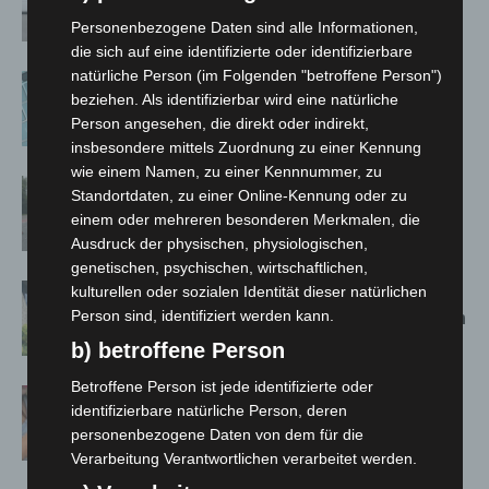
kehren nach Waldbrandeinsatz aus
Spanien zurück
Personenbezogene Daten sind alle Informationen,
die sich auf eine identifizierte oder identifizierbare
natürliche Person (im Folgenden "betroffene Person")
Anklage nach Abschaltung von
beziehen. Als identifizierbar wird eine natürliche
„Archetyp Market“ erhoben
Person angesehen, die direkt oder indirekt,
insbesondere mittels Zuordnung zu einer Kennung
wie einem Namen, zu einer Kennnummer, zu
Hannover: Polizei stoppt 166
Standortdaten, zu einer Online-Kennung oder zu
Trunkenheitsfahrten bei
einem oder mehreren besonderen Merkmalen, die
Großkontrolle
Ausdruck der physischen, physiologischen,
genetischen, psychischen, wirtschaftlichen,
Schwarz Digits und Zscaler starten
kulturellen oder sozialen Identität dieser natürlichen
souveräne Cloud-Sicherheitsplattform
Person sind, identifiziert werden kann.
für Europa
b) betroffene Person
Betroffene Person ist jede identifizierte oder
Warn-App: Jeder Zweite weiß nach
identifizierbare natürliche Person, deren
Handy-Warnung nicht, was zu tun ist
personenbezogene Daten von dem für die
Verarbeitung Verantwortlichen verarbeitet werden.