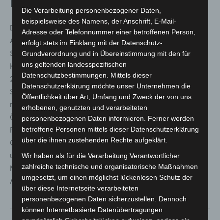
Deutschland folgen
Die Verarbeitung personenbezogener Daten,
beispielsweise des Namens, der Anschrift, E-Mail-
Die vier Gewinnerfotos können sich über noch mehr
Adresse oder Telefonnummer einer betroffenen Person,
Aufmerksamkeit freuen. Sie werden nicht nur auf den
erfolgt stets im Einklang mit der Datenschutz-
Social Media-Kanälen des BBK und der
Grundverordnung und in Übereinstimmung mit den für
uns geltenden landesspezifischen
Kampagnenwebsite gezeigt. Vom 13.09.2023 bis
Datenschutzbestimmungen. Mittels dieser
29.12.2023 werden sie außerdem in vier deutschen
Datenschutzerklärung möchte unser Unternehmen die
Städten im Zuge der Fotoausstellung „Held:innen von
Öffentlichkeit über Art, Umfang und Zweck der von uns
nebenan – Ehrenamtliche im Porträt“ der breiten
erhobenen, genutzten und verarbeiteten
Öffentlichkeit präsentiert. Interessierte können sich die
personenbezogenen Daten informieren. Ferner werden
Fotos in Jena, Chemnitz, Koblenz und Kiel ansehen. Die
betroffene Personen mittels dieser Datenschutzerklärung
über die ihnen zustehenden Rechte aufgeklärt.
Geschichten zu ihren Bildern werden die Fotografinnen
und Fotografen in den nächsten Monaten auf dem
Wir haben als für die Verarbeitung Verantwortlicher
zahlreiche technische und organisatorische Maßnahmen
Magazin der Kampagnenwebseite und auch bei den
umgesetzt, um einen möglichst lückenlosen Schutz der
Ausstellungen erzählen.
über diese Internetseite verarbeiteten
personenbezogenen Daten sicherzustellen. Dennoch
können Internetbasierte Datenübertragungen