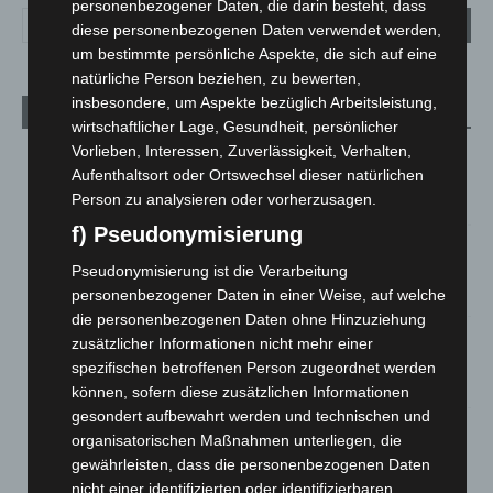
personenbezogener Daten, die darin besteht, dass
diese personenbezogenen Daten verwendet werden,
um bestimmte persönliche Aspekte, die sich auf eine
natürliche Person beziehen, zu bewerten,
insbesondere, um Aspekte bezüglich Arbeitsleistung,
Aktuelle Beiträge
wirtschaftlicher Lage, Gesundheit, persönlicher
Vorlieben, Interessen, Zuverlässigkeit, Verhalten,
Kunst trifft Weingenuss: Barbara-Susann Mehring zeigt ihre
Aufenthaltsort oder Ortswechsel dieser natürlichen
Werke im Jacques’ Wein-Depot Isernhagen
Person zu analysieren oder vorherzusagen.
8. August 2026
f) Pseudonymisierung
A2: Zweite Turbobaustelle startet zwischen Hannover-West
und Bothfeld
Pseudonymisierung ist die Verarbeitung
8. August 2026
personenbezogener Daten in einer Weise, auf welche
die personenbezogenen Daten ohne Hinzuziehung
Niedersachsen: Feuerwehrkräfte kehren nach
zusätzlicher Informationen nicht mehr einer
Waldbrandeinsatz aus Spanien zurück
spezifischen betroffenen Person zugeordnet werden
7. August 2026
können, sofern diese zusätzlichen Informationen
gesondert aufbewahrt werden und technischen und
Hannover: Erste Tigermücken-Population in Niedersachsen
organisatorischen Maßnahmen unterliegen, die
entdeckt
gewährleisten, dass die personenbezogenen Daten
7. August 2026
nicht einer identifizierten oder identifizierbaren