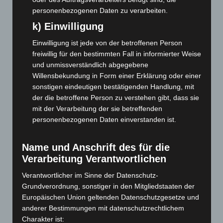
April 2026
(99)
personenbezogenen Daten zu verarbeiten.
März 2026
(115)
k) Einwilligung
Februar 2026
(109)
Einwilligung ist jede von der betroffenen Person
Januar 2026
(122)
freiwillig für den bestimmten Fall in informierter Weise
und unmissverständlich abgegebene
Dezember 2025
(103)
Willensbekundung in Form einer Erklärung oder einer
November 2025
(114)
sonstigen eindeutigen bestätigenden Handlung, mit
Oktober 2025
(112)
der die betroffene Person zu verstehen gibt, dass sie
mit der Verarbeitung der sie betreffenden
September 2025
(93)
personenbezogenen Daten einverstanden ist.
August 2025
(90)
Juli 2025
(90)
Name und Anschrift des für die
Juni 2025
(103)
Verarbeitung Verantwortlichen
Mai 2025
(112)
Verantwortlicher im Sinne der Datenschutz-
April 2025
(88)
Grundverordnung, sonstiger in den Mitgliedstaaten der
Europäischen Union geltenden Datenschutzgesetze und
März 2025
(111)
anderer Bestimmungen mit datenschutzrechtlichem
Februar 2025
(96)
Charakter ist: