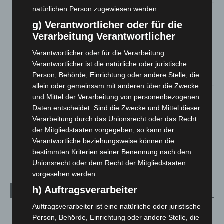
natürlichen Person zugewiesen werden.
Brand im „Haus der Begegnung“ in Neuwarmbüchen schnell
eingedämmt
g) Verantwortlicher oder für die
6. August 2026
Verarbeitung Verantwortlicher
Verantwortlicher oder für die Verarbeitung
Region Hannover: 21 neue Notfallsanitäter starten beim
Roten Kreuz
Verantwortlicher ist die natürliche oder juristische
Person, Behörde, Einrichtung oder andere Stelle, die
5. August 2026
allein oder gemeinsam mit anderen über die Zwecke
Mann läuft mit Hockeyschläger über A7 – Polizei sucht
und Mittel der Verarbeitung von personenbezogenen
Zeugen
Daten entscheidet. Sind die Zwecke und Mittel dieser
5. August 2026
Verarbeitung durch das Unionsrecht oder das Recht
der Mitgliedstaaten vorgegeben, so kann der
Celle: Mensch stirbt bei Bagger-Unfall auf Baustelle
Verantwortliche beziehungsweise können die
5. August 2026
bestimmten Kriterien seiner Benennung nach dem
Unionsrecht oder dem Recht der Mitgliedstaaten
vorgesehen werden.
h) Auftragsverarbeiter
Kategorien
Auftragsverarbeiter ist eine natürliche oder juristische
Blaulicht
2.799
Person, Behörde, Einrichtung oder andere Stelle, die