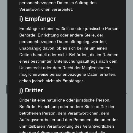
Corona-News
712
personenbezogene Daten im Auftrag des
Verantwortlichen verarbeitet.
Hannover und Region
5.039
i) Empfänger
Langenhagen und Ortsteile
3.252
Leserbriefe
1
Empfänger ist eine natürliche oder juristische Person,
Behörde, Einrichtung oder andere Stelle, der
Menschen
2
personenbezogene Daten offengelegt werden,
Über uns
1
unabhängig davon, ob es sich bei ihr um einen
Dritten handelt oder nicht. Behörden, die im Rahmen
Veranstaltungen
1.888
eines bestimmten Untersuchungsauftrags nach dem
Welt
1.271
Unionsrecht oder dem Recht der Mitgliedstaaten
möglicherweise personenbezogene Daten erhalten,
gelten jedoch nicht als Empfänger.
Archiv
j) Dritter
Dritter ist eine natürliche oder juristische Person,
August 2026
(14)
Behörde, Einrichtung oder andere Stelle außer der
Juli 2026
(73)
betroffenen Person, dem Verantwortlichen, dem
Juni 2026
(139)
Auftragsverarbeiter und den Personen, die unter der
unmittelbaren Verantwortung des Verantwortlichen
Mai 2026
(99)
oder des Auftragsverarbeiters befugt sind, die