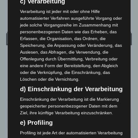
c) Verarbeitung
Verarbeitung ist jeder mit oder ohne Hilfe
automatisierter Verfahren ausgeführte Vorgang oder
jede solche Vorgangsreihe im Zusammenhang mit
personenbezogenen Daten wie das Erheben, das
Wetter
Erfassen, die Organisation, das Ordnen, die
Speicherung, die Anpassung oder Veränderung, das
Auslesen, das Abfragen, die Verwendung, die
LANGENHAGEN
Offenlegung durch Übermittlung, Verbreitung oder
Klarer Himmel
eine andere Form der Bereitstellung, den Abgleich
oder die Verknüpfung, die Einschränkung, das
°
25.5
°
C
25.1
Löschen oder die Vernichtung.
°
24.4
d) Einschränkung der Verarbeitung
Einschränkung der Verarbeitung ist die Markierung
34%
2.6m/s
6%
gespeicherter personenbezogener Daten mit dem
Ziel, ihre künftige Verarbeitung einzuschränken.
SA.
SO.
MO.
DI.
MI.
26
°
34
°
26
°
23
°
26
°
e) Profiling
Profiling ist jede Art der automatisierten Verarbeitung