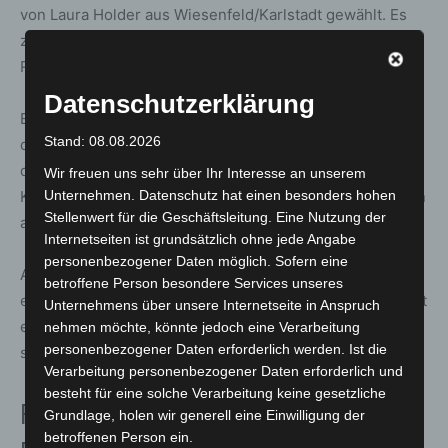
von Laura Holder aus Wiesenfeld/Karlstadt gewählt. Es
zeigt Ehrenamtliche der Wasserwacht des Bayerischen
Roten Kreuz (BRK) in einem strahlend blauen Pool.
Datenschutzerklärung
Ein ganz anderes Setting ist auf dem drittplatzierten Foto
Stand: 08.08.2026
des ASB mit 1.568 Votes zu sehen: Im Mittelpunkt steht
der Australian Shepherd Paul, der der Rettungsstaffel in
Wir freuen uns sehr über Ihr Interesse an unserem
Karlsruhe das Auffinden einer fiktiven vermissten Person
Unternehmen. Datenschutz hat einen besonders hohen
Stellenwert für die Geschäftsleitung. Eine Nutzung der
anzeigt.
Internetseiten ist grundsätzlich ohne jede Angabe
personenbezogener Daten möglich. Sofern eine
Auf dem viertplatzierten Foto mit 1.386 Stimmen,
betroffene Person besondere Services unseres
eingereicht von Maximilian Gießelmann von der DLRG, ist
Unternehmens über unsere Internetseite in Anspruch
ein Strömungsretter bei einer Übung in der Isar zu
nehmen möchte, könnte jedoch eine Verarbeitung
personenbezogener Daten erforderlich werden. Ist die
sehen.
Verarbeitung personenbezogener Daten erforderlich und
besteht für eine solche Verarbeitung keine gesetzliche
Fotoausstellungen in ganz
Grundlage, holen wir generell eine Einwilligung der
betroffenen Person ein.