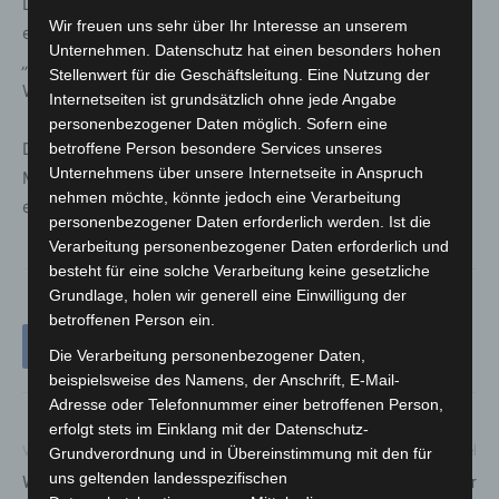
Durch die Wahl zwischen Kamera und Smartphone
Wir freuen uns sehr über Ihr Interesse an unserem
entstanden vielfältige Interpretationen, die das Jubiläum
Unternehmen. Datenschutz hat einen besonders hohen
„10 Jahre Hannover UNESCO City of Music“
auf kreative
Stellenwert für die Geschäftsleitung. Eine Nutzung der
Weise feiern.
Internetseiten ist grundsätzlich ohne jede Angabe
personenbezogener Daten möglich. Sofern eine
Die Ausstellung ist ein Muss für Fotografie- und
betroffene Person besondere Services unseres
Unternehmens über unsere Internetseite in Anspruch
Musikliebhaber und lädt zum Entdecken und Inspirieren
nehmen möchte, könnte jedoch eine Verarbeitung
ein.
personenbezogener Daten erforderlich werden. Ist die
Verarbeitung personenbezogener Daten erforderlich und
besteht für eine solche Verarbeitung keine gesetzliche
Grundlage, holen wir generell eine Einwilligung der
betroffenen Person ein.
Die Verarbeitung personenbezogener Daten,
beispielsweise des Namens, der Anschrift, E-Mail-
Adresse oder Telefonnummer einer betroffenen Person,
erfolgt stets im Einklang mit der Datenschutz-
Vorheriger Artikel
Nächster Artikel
Grundverordnung und in Übereinstimmung mit den für
uns geltenden landesspezifischen
Winterzauber in Godshorn
Langer Krummer Kamp zur