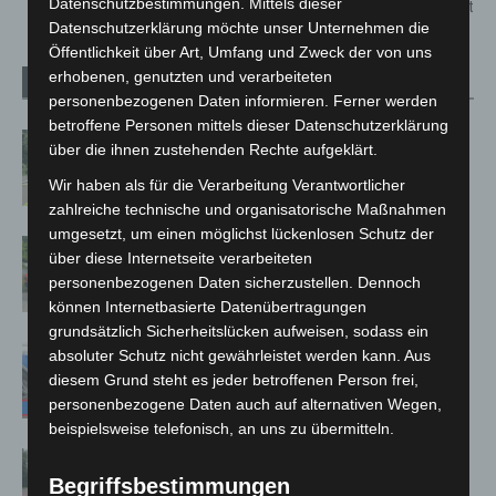
Datenschutzbestimmungen. Mittels dieser
Adventszeit fertiggestellt
Datenschutzerklärung möchte unser Unternehmen die
Öffentlichkeit über Art, Umfang und Zweck der von uns
erhobenen, genutzten und verarbeiteten
Verwandte Artikel
Mehr vom Autor
personenbezogenen Daten informieren. Ferner werden
betroffene Personen mittels dieser Datenschutzerklärung
Brand im „Haus der Begegnung“ in
über die ihnen zustehenden Rechte aufgeklärt.
Neuwarmbüchen schnell eingedämmt
Wir haben als für die Verarbeitung Verantwortlicher
zahlreiche technische und organisatorische Maßnahmen
umgesetzt, um einen möglichst lückenlosen Schutz der
Region Hannover: 21 neue
über diese Internetseite verarbeiteten
Notfallsanitäter starten beim Roten
personenbezogenen Daten sicherzustellen. Dennoch
Kreuz
können Internetbasierte Datenübertragungen
grundsätzlich Sicherheitslücken aufweisen, sodass ein
Mann läuft mit Hockeyschläger über
absoluter Schutz nicht gewährleistet werden kann. Aus
A7 – Polizei sucht Zeugen
diesem Grund steht es jeder betroffenen Person frei,
personenbezogene Daten auch auf alternativen Wegen,
beispielsweise telefonisch, an uns zu übermitteln.
Hannover: Polizei stoppt 166
Begriffsbestimmungen
Trunkenheitsfahrten bei