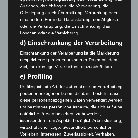
Region Hannover: 21 neue Notfallsanitäter starten beim
Auslesen, das Abfragen, die Verwendung, die
Roten Kreuz
Offenlegung durch Übermittlung, Verbreitung oder
5. August 2026
eine andere Form der Bereitstellung, den Abgleich
oder die Verknüpfung, die Einschränkung, das
Mann läuft mit Hockeyschläger über A7 – Polizei sucht
Löschen oder die Vernichtung.
Zeugen
d) Einschränkung der Verarbeitung
5. August 2026
Einschränkung der Verarbeitung ist die Markierung
Celle: Mensch stirbt bei Bagger-Unfall auf Baustelle
gespeicherter personenbezogener Daten mit dem
5. August 2026
Ziel, ihre künftige Verarbeitung einzuschränken.
e) Profiling
Gasleitung bei McDonald’s-Umbau in Langenhagen
beschädigt
Profiling ist jede Art der automatisierten Verarbeitung
5. August 2026
personenbezogener Daten, die darin besteht, dass
diese personenbezogenen Daten verwendet werden,
Anklage nach Abschaltung von „Archetyp Market“ erhoben
um bestimmte persönliche Aspekte, die sich auf eine
3. August 2026
natürliche Person beziehen, zu bewerten,
insbesondere, um Aspekte bezüglich Arbeitsleistung,
Hannover: Polizei stoppt 166 Trunkenheitsfahrten bei
wirtschaftlicher Lage, Gesundheit, persönlicher
Großkontrolle
Vorlieben, Interessen, Zuverlässigkeit, Verhalten,
2. August 2026