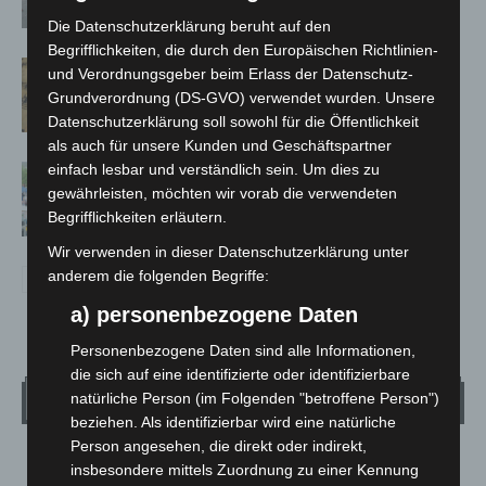
Großkontrolle
Die Datenschutzerklärung beruht auf den
Begrifflichkeiten, die durch den Europäischen Richtlinien-
Hannover Klassik Open Air 2026:
und Verordnungsgeber beim Erlass der Datenschutz-
Französische Oper im Maschpark
Grundverordnung (DS-GVO) verwendet wurden. Unsere
Datenschutzerklärung soll sowohl für die Öffentlichkeit
als auch für unsere Kunden und Geschäftspartner
einfach lesbar und verständlich sein. Um dies zu
Blaulichtmeile Langenhagen 2026:
gewährleisten, möchten wir vorab die verwendeten
Polizei, Feuerwehr und Rettung
Begrifflichkeiten erläutern.
hautnah erleben
Wir verwenden in dieser Datenschutzerklärung unter
anderem die folgenden Begriffe:
a) personenbezogene Daten
Personenbezogene Daten sind alle Informationen,
die sich auf eine identifizierte oder identifizierbare
Wetter
natürliche Person (im Folgenden "betroffene Person")
beziehen. Als identifizierbar wird eine natürliche
Person angesehen, die direkt oder indirekt,
LANGENHAGEN
insbesondere mittels Zuordnung zu einer Kennung