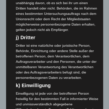
September 2025
(93)
unabhängig davon, ob es sich bei ihr um einen
August 2025
(90)
Dritten handelt oder nicht. Behörden, die im Rahmen
eines bestimmten Untersuchungsauftrags nach dem
Juli 2025
(90)
Unionsrecht oder dem Recht der Mitgliedstaaten
Juni 2025
(103)
möglicherweise personenbezogene Daten erhalten,
gelten jedoch nicht als Empfänger.
Mai 2025
(112)
j) Dritter
April 2025
(88)
März 2025
(111)
Dritter ist eine natürliche oder juristische Person,
Behörde, Einrichtung oder andere Stelle außer der
Februar 2025
(96)
betroffenen Person, dem Verantwortlichen, dem
Januar 2025
(88)
Auftragsverarbeiter und den Personen, die unter der
Dezember 2024
(89)
unmittelbaren Verantwortung des Verantwortlichen
oder des Auftragsverarbeiters befugt sind, die
November 2024
(94)
personenbezogenen Daten zu verarbeiten.
Oktober 2024
(93)
k) Einwilligung
September 2024
(112)
Einwilligung ist jede von der betroffenen Person
August 2024
(107)
freiwillig für den bestimmten Fall in informierter Weise
Juli 2024
(89)
und unmissverständlich abgegebene