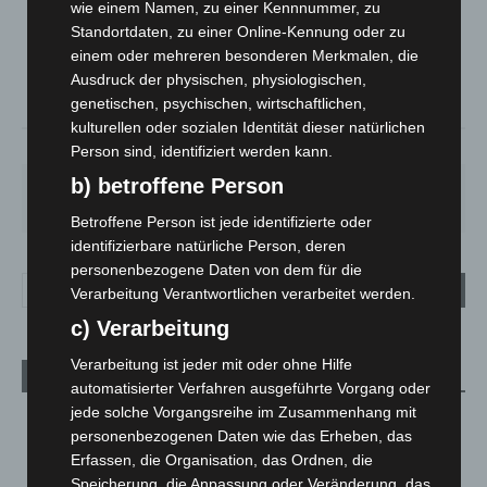
Klarer Himmel
wie einem Namen, zu einer Kennnummer, zu
Standortdaten, zu einer Online-Kennung oder zu
°
14.9
°
C
13.7
einem oder mehreren besonderen Merkmalen, die
Ausdruck der physischen, physiologischen,
°
12.2
genetischen, psychischen, wirtschaftlichen,
kulturellen oder sozialen Identität dieser natürlichen
83%
3.2m/s
8%
Person sind, identifiziert werden kann.
b) betroffene Person
FR.
SA.
SO.
MO.
DI.
21
°
26
°
32
°
30
°
23
°
Betroffene Person ist jede identifizierte oder
identifizierbare natürliche Person, deren
personenbezogene Daten von dem für die
Verarbeitung Verantwortlichen verarbeitet werden.
c) Verarbeitung
Verarbeitung ist jeder mit oder ohne Hilfe
Aktuelle Beiträge
automatisierter Verfahren ausgeführte Vorgang oder
jede solche Vorgangsreihe im Zusammenhang mit
Brand im „Haus der Begegnung“ in Neuwarmbüchen schnell
personenbezogenen Daten wie das Erheben, das
eingedämmt
Erfassen, die Organisation, das Ordnen, die
6. August 2026
Speicherung, die Anpassung oder Veränderung, das