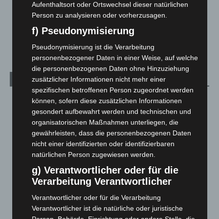
Aufenthaltsort oder Ortswechsel dieser natürlichen
Person zu analysieren oder vorherzusagen.
Hannover Klassik Open Air 2026: Französische Oper im
Maschpark
f) Pseudonymisierung
2. August 2026
Pseudonymisierung ist die Verarbeitung
personenbezogener Daten in einer Weise, auf welche
die personenbezogenen Daten ohne Hinzuziehung
zusätzlicher Informationen nicht mehr einer
Kategorien
spezifischen betroffenen Person zugeordnet werden
Blaulicht
2.798
können, sofern diese zusätzlichen Informationen
gesondert aufbewahrt werden und technischen und
Corona-News
712
organisatorischen Maßnahmen unterliegen, die
Hannover und Region
5.035
gewährleisten, dass die personenbezogenen Daten
Langenhagen und Ortsteile
3.249
nicht einer identifizierten oder identifizierbaren
natürlichen Person zugewiesen werden.
Leserbriefe
1
g) Verantwortlicher oder für die
Menschen
2
Verarbeitung Verantwortlicher
Über uns
1
Verantwortlicher oder für die Verarbeitung
Veranstaltungen
1.887
Verantwortlicher ist die natürliche oder juristische
Welt
1.269
Person, Behörde, Einrichtung oder andere Stelle, die