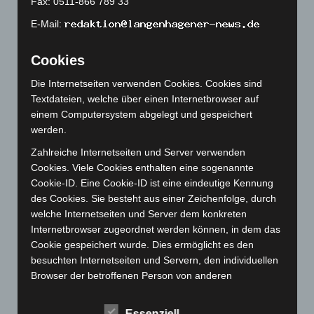
Fax: 0511-866 789 33
März 2023
(174)
E-Mail:
Februar 2023
(154)
Januar 2023
(140)
Cookies
Dezember 2022
(130)
Die Internetseiten verwenden Cookies. Cookies sind
November 2022
(167)
Textdateien, welche über einen Internetbrowser auf
Oktober 2022
(166)
einem Computersystem abgelegt und gespeichert
werden.
September 2022
(205)
Zahlreiche Internetseiten und Server verwenden
August 2022
(166)
Cookies. Viele Cookies enthalten eine sogenannte
Juli 2022
(133)
Cookie-ID. Eine Cookie-ID ist eine eindeutige Kennung
Juni 2022
(167)
des Cookies. Sie besteht aus einer Zeichenfolge, durch
welche Internetseiten und Server dem konkreten
Mai 2022
(177)
Internetbrowser zugeordnet werden können, in dem das
April 2022
(198)
Cookie gespeichert wurde. Dies ermöglicht es den
März 2022
(221)
besuchten Internetseiten und Servern, den individuellen
Browser der betroffenen Person von anderen
Februar 2022
(189)
Internetbrowsern, die andere Cookies enthalten, zu
Januar 2022
(190)
unterscheiden. Ein bestimmter Internetbrowser kann
Essenziell