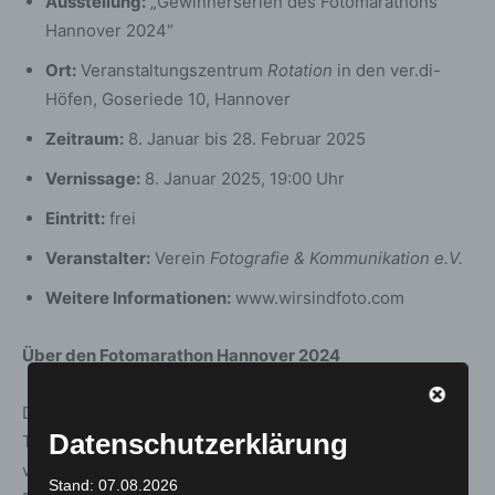
Ausstellung:
„Gewinnerserien des Fotomarathons
Hannover 2024“
Ort:
Veranstaltungszentrum
Rotation
in den ver.di-
Höfen, Goseriede 10, Hannover
Zeitraum:
8. Januar bis 28. Februar 2025
Vernissage:
8. Januar 2025, 19:00 Uhr
Eintritt:
frei
Veranstalter:
Verein
Fotografie & Kommunikation e.V.
Weitere Informationen:
www.wirsindfoto.com
Über den Fotomarathon Hannover 2024
Der Fotomarathon Hannover 2024 stellte die
Datenschutzerklärung
Teilnehmenden vor die Herausforderung, acht Songtitel
visuell in einer festgelegten Reihenfolge darzustellen.
Stand: 07.08.2026