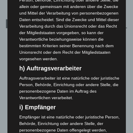
allein oder gemeinsam mit anderen über die Zwecke
und Mittel der Verarbeitung von personenbezogenen
Daten entscheidet. Sind die Zwecke und Mittel dieser
Archiv
Verarbeitung durch das Unionsrecht oder das Recht
der Mitgliedstaaten vorgegeben, so kann der
August 2026
(10)
Verantwortliche beziehungsweise können die
Juli 2026
(73)
bestimmten Kriterien seiner Benennung nach dem
Unionsrecht oder dem Recht der Mitgliedstaaten
Juni 2026
(139)
vorgesehen werden.
Mai 2026
(99)
h) Auftragsverarbeiter
April 2026
(99)
Auftragsverarbeiter ist eine natürliche oder juristische
März 2026
(115)
Person, Behörde, Einrichtung oder andere Stelle, die
Februar 2026
(109)
personenbezogene Daten im Auftrag des
Verantwortlichen verarbeitet.
Januar 2026
(122)
i) Empfänger
Dezember 2025
(103)
November 2025
(114)
Empfänger ist eine natürliche oder juristische Person,
Behörde, Einrichtung oder andere Stelle, der
Oktober 2025
(112)
personenbezogene Daten offengelegt werden,