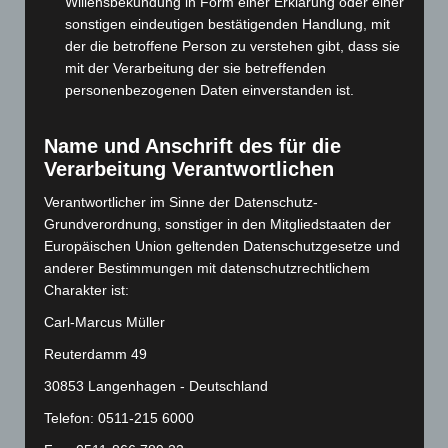
Willensbekundung in Form einer Erklärung oder einer
Juni 2024
(107)
sonstigen eindeutigen bestätigenden Handlung, mit
Mai 2024
(149)
der die betroffene Person zu verstehen gibt, dass sie
April 2024
(102)
mit der Verarbeitung der sie betreffenden
personenbezogenen Daten einverstanden ist.
März 2024
(103)
Februar 2024
(103)
Name und Anschrift des für die
Januar 2024
(111)
Verarbeitung Verantwortlichen
Dezember 2023
(130)
Verantwortlicher im Sinne der Datenschutz-
November 2023
(130)
Grundverordnung, sonstiger in den Mitgliedstaaten der
Oktober 2023
(114)
Europäischen Union geltenden Datenschutzgesetze und
anderer Bestimmungen mit datenschutzrechtlichem
September 2023
(133)
Charakter ist:
August 2023
(134)
Carl-Marcus Müller
Juli 2023
(118)
Reuterdamm 49
Juni 2023
(142)
30853 Langenhagen - Deutschland
Mai 2023
(139)
Telefon: 0511-215 6000
April 2023
(155)