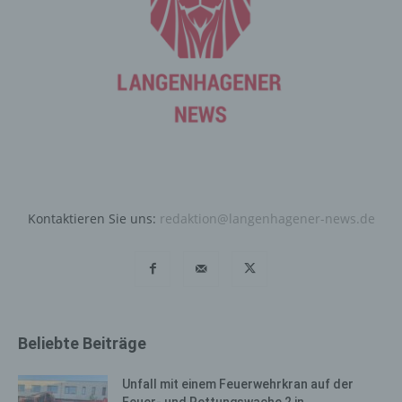
automatisiertes System eine Reihe von allgemeinen
Daten und Informationen. Diese allgemeinen Daten und
Informationen werden in den Logfiles des Servers
gespeichert. Erfasst werden können die (1) verwendeten
Browsertypen und Versionen, (2) das vom zugreifenden
System verwendete Betriebssystem, (3) die
Internetseite, von welcher ein zugreifendes System auf
unsere Internetseite gelangt (sogenannte Referrer), (4)
die Unterwebseiten, welche über ein zugreifendes
System auf unserer Internetseite angesteuert werden,
(5) das Datum und die Uhrzeit eines Zugriffs auf die
Kontaktieren Sie uns:
redaktion@langenhagener-news.de
Internetseite, (6) eine Internet-Protokoll-Adresse (IP-
Adresse), (7) der Internet-Service-Provider des
zugreifenden Systems und (8) sonstige ähnliche Daten
und Informationen, die der Gefahrenabwehr im Falle von
Angriffen auf unsere informationstechnologischen
Systeme dienen.
Beliebte Beiträge
Bei der Nutzung dieser allgemeinen Daten und
Informationen ziehen wird keine Rückschlüsse auf die
Unfall mit einem Feuerwehrkran auf der
betroffene Person. Diese Informationen werden vielmehr
Feuer- und Rettungswache 2 in...