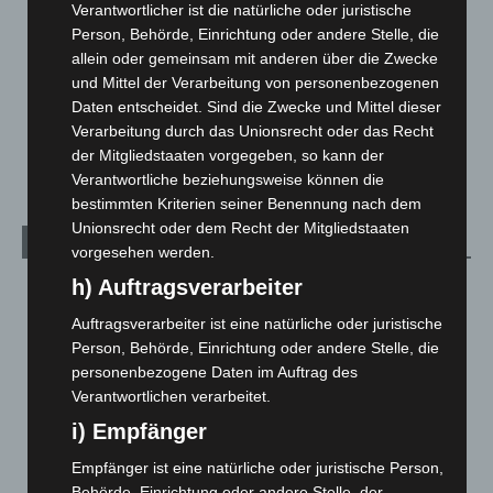
Verantwortlicher ist die natürliche oder juristische
Leserbriefe
1
Person, Behörde, Einrichtung oder andere Stelle, die
Menschen
2
allein oder gemeinsam mit anderen über die Zwecke
und Mittel der Verarbeitung von personenbezogenen
Über uns
1
Daten entscheidet. Sind die Zwecke und Mittel dieser
Veranstaltungen
1.887
Verarbeitung durch das Unionsrecht oder das Recht
Welt
1.270
der Mitgliedstaaten vorgegeben, so kann der
Verantwortliche beziehungsweise können die
bestimmten Kriterien seiner Benennung nach dem
Unionsrecht oder dem Recht der Mitgliedstaaten
Archiv
vorgesehen werden.
h) Auftragsverarbeiter
August 2026
(12)
Juli 2026
(73)
Auftragsverarbeiter ist eine natürliche oder juristische
Person, Behörde, Einrichtung oder andere Stelle, die
Juni 2026
(139)
personenbezogene Daten im Auftrag des
Mai 2026
(99)
Verantwortlichen verarbeitet.
April 2026
(99)
i) Empfänger
März 2026
(115)
Empfänger ist eine natürliche oder juristische Person,
Februar 2026
(109)
Behörde, Einrichtung oder andere Stelle, der