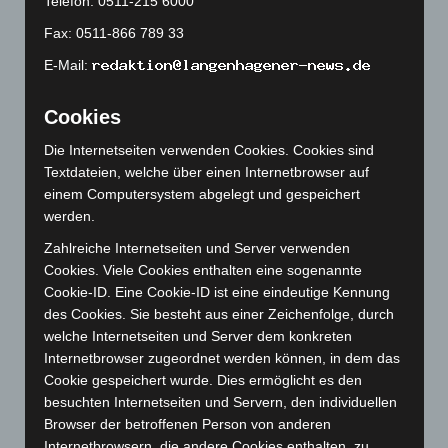
Telefon: 0511-215 6000
Juli 2023
(118)
Fax: 0511-866 789 33
Juni 2023
(142)
E-Mail:
Mai 2023
(139)
Cookies
April 2023
(155)
März 2023
(174)
Die Internetseiten verwenden Cookies. Cookies sind
Textdateien, welche über einen Internetbrowser auf
Februar 2023
(154)
einem Computersystem abgelegt und gespeichert
Januar 2023
(140)
werden.
Dezember 2022
(130)
Zahlreiche Internetseiten und Server verwenden
November 2022
(167)
Cookies. Viele Cookies enthalten eine sogenannte
Cookie-ID. Eine Cookie-ID ist eine eindeutige Kennung
Oktober 2022
(166)
des Cookies. Sie besteht aus einer Zeichenfolge, durch
September 2022
(205)
welche Internetseiten und Server dem konkreten
August 2022
(166)
Internetbrowser zugeordnet werden können, in dem das
Cookie gespeichert wurde. Dies ermöglicht es den
Juli 2022
(133)
besuchten Internetseiten und Servern, den individuellen
Juni 2022
(167)
Browser der betroffenen Person von anderen
Internetbrowsern, die andere Cookies enthalten, zu