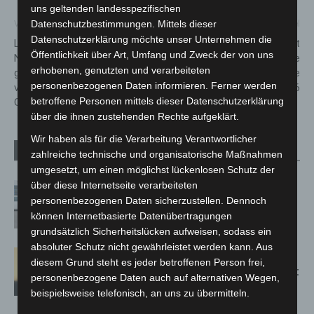
uns geltenden landesspezifischen
Datenschutzbestimmungen. Mittels dieser
Vorheriger Artikel
Nächster Artikel
Datenschutzerklärung möchte unser Unternehmen die
Landesgartenschau Bad
Erlebnis-Zoo Hannover zieht
Öffentlichkeit über Art, Umfang und Zweck der von uns
Nenndorf 2026: Fair
Bilanz: 1.779 Tiere, starke
erhobenen, genutzten und verarbeiteten
gehandelte Lieblingsstücke
Bildungsarbeit und klare
personenbezogenen Daten informieren. Ferner werden
von GLOBO für Haus und
Perspektiven für 2026
betroffene Personen mittels dieser Datenschutzerklärung
Garten
über die ihnen zustehenden Rechte aufgeklärt.
Wir haben als für die Verarbeitung Verantwortlicher
Verwandte Artikel
Mehr vom Autor
zahlreiche technische und organisatorische Maßnahmen
umgesetzt, um einen möglichst lückenlosen Schutz der
über diese Internetseite verarbeiteten
Niedersachsen: Feuerwehrkräfte
personenbezogenen Daten sicherzustellen. Dennoch
kehren nach Waldbrandeinsatz aus
können Internetbasierte Datenübertragungen
Spanien zurück
grundsätzlich Sicherheitslücken aufweisen, sodass ein
absoluter Schutz nicht gewährleistet werden kann. Aus
Hannover: Erste Tigermücken-
diesem Grund steht es jeder betroffenen Person frei,
Population in Niedersachsen entdeckt
personenbezogene Daten auch auf alternativen Wegen,
beispielsweise telefonisch, an uns zu übermitteln.