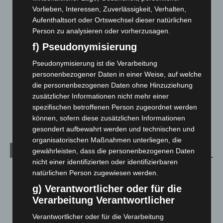
5. August 2026
Vorlieben, Interessen, Zuverlässigkeit, Verhalten,
Aufenthaltsort oder Ortswechsel dieser natürlichen
Celle: Mensch stirbt bei Bagger-Unfall auf Baustelle
Person zu analysieren oder vorherzusagen.
5. August 2026
f) Pseudonymisierung
Gasleitung bei McDonald’s-Umbau in Langenhagen
Pseudonymisierung ist die Verarbeitung
beschädigt
personenbezogener Daten in einer Weise, auf welche
5. August 2026
die personenbezogenen Daten ohne Hinzuziehung
zusätzlicher Informationen nicht mehr einer
Anklage nach Abschaltung von „Archetyp Market“ erhoben
spezifischen betroffenen Person zugeordnet werden
3. August 2026
können, sofern diese zusätzlichen Informationen
gesondert aufbewahrt werden und technischen und
organisatorischen Maßnahmen unterliegen, die
Kategorien
gewährleisten, dass die personenbezogenen Daten
nicht einer identifizierten oder identifizierbaren
Blaulicht
2.799
natürlichen Person zugewiesen werden.
Corona-News
712
g) Verantwortlicher oder für die
Verarbeitung Verantwortlicher
Hannover und Region
5.037
Langenhagen und Ortsteile
3.250
Verantwortlicher oder für die Verarbeitung