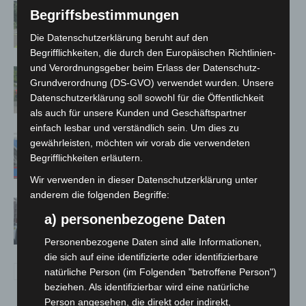
Brand im „Haus der Begegnung“ in
Begriffsbestimmungen
Neuwarmbüchen schnell eingedämmt
Die Datenschutzerklärung beruht auf den
Begrifflichkeiten, die durch den Europäischen Richtlinien-
und Verordnungsgeber beim Erlass der Datenschutz-
Region Hannover: 21 neue
Grundverordnung (DS-GVO) verwendet wurden. Unsere
Notfallsanitäter starten beim Roten
Datenschutzerklärung soll sowohl für die Öffentlichkeit
Kreuz
als auch für unsere Kunden und Geschäftspartner
einfach lesbar und verständlich sein. Um dies zu
Mann läuft mit Hockeyschläger über
gewährleisten, möchten wir vorab die verwendeten
A7 – Polizei sucht Zeugen
Begrifflichkeiten erläutern.
Wir verwenden in dieser Datenschutzerklärung unter
anderem die folgenden Begriffe:
Celle: Mensch stirbt bei Bagger-Unfall
a) personenbezogene Daten
auf Baustelle
Personenbezogene Daten sind alle Informationen,
die sich auf eine identifizierte oder identifizierbare
natürliche Person (im Folgenden "betroffene Person")
beziehen. Als identifizierbar wird eine natürliche
Person angesehen, die direkt oder indirekt,