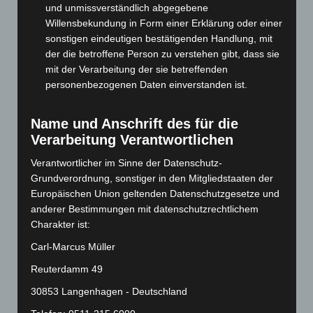
und unmissverständlich abgegebene
Oktober 2024
(93)
Willensbekundung in Form einer Erklärung oder einer
sonstigen eindeutigen bestätigenden Handlung, mit
September 2024
(112)
der die betroffene Person zu verstehen gibt, dass sie
August 2024
(107)
mit der Verarbeitung der sie betreffenden
Juli 2024
(89)
personenbezogenen Daten einverstanden ist.
Juni 2024
(107)
Name und Anschrift des für die
Mai 2024
(149)
Verarbeitung Verantwortlichen
April 2024
(102)
Verantwortlicher im Sinne der Datenschutz-
März 2024
(103)
Grundverordnung, sonstiger in den Mitgliedstaaten der
Februar 2024
(103)
Europäischen Union geltenden Datenschutzgesetze und
Januar 2024
(111)
anderer Bestimmungen mit datenschutzrechtlichem
Charakter ist:
Dezember 2023
(130)
Carl-Marcus Müller
November 2023
(130)
Reuterdamm 49
Oktober 2023
(114)
September 2023
(133)
30853 Langenhagen - Deutschland
August 2023
(134)