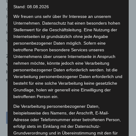
Die Polizei ermittelt nun gegen den 43-Jährigen wegen
Stand: 08.08.2026
des Verdachts eines Tötungsdelikts. Zu den
Hintergründen der Tat, zum genauen Tatablauf sowie zur
Wir freuen uns sehr über Ihr Interesse an unserem
Unternehmen. Datenschutz hat einen besonders hohen
möglichen Verwendung des aufgefundenen Messers
Stellenwert für die Geschäftsleitung. Eine Nutzung der
können derzeit keine weiteren Angaben gemacht
Internetseiten ist grundsätzlich ohne jede Angabe
werden. Die Ermittlungen dauern an.
personenbezogener Daten möglich. Sofern eine
betroffene Person besondere Services unseres
Zeugen, die Hinweise zu dem Vorfall geben können,
Unternehmens über unsere Internetseite in Anspruch
nehmen möchte, könnte jedoch eine Verarbeitung
werden gebeten, sich beim Kriminaldauerdienst
personenbezogener Daten erforderlich werden. Ist die
Hannover unter der Telefonnummer 0511 109-5555 zu
Verarbeitung personenbezogener Daten erforderlich und
melden.
besteht für eine solche Verarbeitung keine gesetzliche
Grundlage, holen wir generell eine Einwilligung der
betroffenen Person ein.
Die Verarbeitung personenbezogener Daten,
beispielsweise des Namens, der Anschrift, E-Mail-
Adresse oder Telefonnummer einer betroffenen Person,
erfolgt stets im Einklang mit der Datenschutz-
Grundverordnung und in Übereinstimmung mit den für