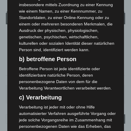
insbesondere mittels Zuordnung zu einer Kennung
wie einem Namen, zu einer Kennnummer, zu
Wetter
Standortdaten, zu einer Online-Kennung oder zu
einem oder mehreren besonderen Merkmalen, die
Ausdruck der physischen, physiologischen,
LANGENHAGEN
genetischen, psychischen, wirtschaftlichen,
Mäßig Bewölkt
kulturellen oder sozialen Identität dieser natürlichen
Person sind, identifiziert werden kann.
°
13.3
°
C
12
b) betroffene Person
°
11
Betroffene Person ist jede identifizierte oder
identifizierbare natürliche Person, deren
93%
1.8m/s
38%
personenbezogene Daten von dem für die
Verarbeitung Verantwortlichen verarbeitet werden.
SA.
SO.
MO.
DI.
MI.
27
°
34
°
27
°
23
°
25
°
c) Verarbeitung
Verarbeitung ist jeder mit oder ohne Hilfe
automatisierter Verfahren ausgeführte Vorgang oder
jede solche Vorgangsreihe im Zusammenhang mit
personenbezogenen Daten wie das Erheben, das