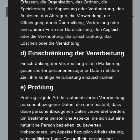
Erfassen, die Organisation, das Ordnen, die
Speicherung, die Anpassung oder Veränderung, das
Aktuelle Beiträge
Auslesen, das Abfragen, die Verwendung, die
Offenlegung durch Übermittlung, Verbreitung oder
Niedersachsen: Feuerwehrkräfte kehren nach
eine andere Form der Bereitstellung, den Abgleich
Waldbrandeinsatz aus Spanien zurück
oder die Verknüpfung, die Einschränkung, das
7. August 2026
Löschen oder die Vernichtung.
Hannover: Erste Tigermücken-Population in Niedersachsen
d) Einschränkung der Verarbeitung
entdeckt
7. August 2026
Einschränkung der Verarbeitung ist die Markierung
gespeicherter personenbezogener Daten mit dem
Brand im „Haus der Begegnung“ in Neuwarmbüchen schnell
Ziel, ihre künftige Verarbeitung einzuschränken.
eingedämmt
e) Profiling
6. August 2026
Profiling ist jede Art der automatisierten Verarbeitung
Region Hannover: 21 neue Notfallsanitäter starten beim
personenbezogener Daten, die darin besteht, dass
Roten Kreuz
diese personenbezogenen Daten verwendet werden,
5. August 2026
um bestimmte persönliche Aspekte, die sich auf eine
natürliche Person beziehen, zu bewerten,
Mann läuft mit Hockeyschläger über A7 – Polizei sucht
insbesondere, um Aspekte bezüglich Arbeitsleistung,
Zeugen
wirtschaftlicher Lage, Gesundheit, persönlicher