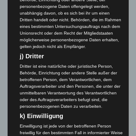
personenbezogene Daten offengelegt werden,
Januar 2026
(122)
unabhängig davon, ob es sich bei ihr um einen
Dezember 2025
(103)
Dritten handelt oder nicht. Behörden, die im Rahmen
November 2025
(114)
eines bestimmten Untersuchungsauftrags nach dem
Unionsrecht oder dem Recht der Mitgliedstaaten
Oktober 2025
(112)
möglicherweise personenbezogene Daten erhalten,
September 2025
(93)
gelten jedoch nicht als Empfänger.
August 2025
(90)
j) Dritter
Juli 2025
(90)
Dritter ist eine natürliche oder juristische Person,
Juni 2025
(103)
Behörde, Einrichtung oder andere Stelle außer der
betroffenen Person, dem Verantwortlichen, dem
Mai 2025
(112)
Auftragsverarbeiter und den Personen, die unter der
April 2025
(88)
unmittelbaren Verantwortung des Verantwortlichen
März 2025
(111)
oder des Auftragsverarbeiters befugt sind, die
personenbezogenen Daten zu verarbeiten.
Februar 2025
(96)
k) Einwilligung
Januar 2025
(88)
Dezember 2024
(89)
Einwilligung ist jede von der betroffenen Person
freiwillig für den bestimmten Fall in informierter Weise
November 2024
(94)