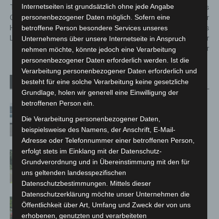
Internetseiten ist grundsätzlich ohne jede Angabe
TSV Havelse erhält Eintrag ins
Rotes Kreuz: Neues
personenbezogener Daten möglich. Sofern eine
Goldene Buch der Region
Kompetenzzentrum für
Hannover für Aufstieg in die 3.
Psychosoziales
betroffene Person besondere Services unseres
Liga
Krisenmanagement in der
Unternehmens über unsere Internetseite in Anspruch
Region Hannover
nehmen möchte, könnte jedoch eine Verarbeitung
personenbezogener Daten erforderlich werden. Ist die
Verarbeitung personenbezogener Daten erforderlich und
besteht für eine solche Verarbeitung keine gesetzliche
Verwandte Artikel
Mehr vom Autor
Grundlage, holen wir generell eine Einwilligung der
betroffenen Person ein.
Niedersachsen: Feuerwehrkräfte
kehren nach Waldbrandeinsatz aus
Die Verarbeitung personenbezogener Daten,
beispielsweise des Namens, der Anschrift, E-Mail-
Spanien zurück
Adresse oder Telefonnummer einer betroffenen Person,
erfolgt stets im Einklang mit der Datenschutz-
Brand im „Haus der Begegnung“ in
Grundverordnung und in Übereinstimmung mit den für
Neuwarmbüchen schnell eingedämmt
uns geltenden landesspezifischen
Datenschutzbestimmungen. Mittels dieser
Datenschutzerklärung möchte unser Unternehmen die
Region Hannover: 21 neue
Öffentlichkeit über Art, Umfang und Zweck der von uns
Notfallsanitäter starten beim Roten
erhobenen, genutzten und verarbeiteten