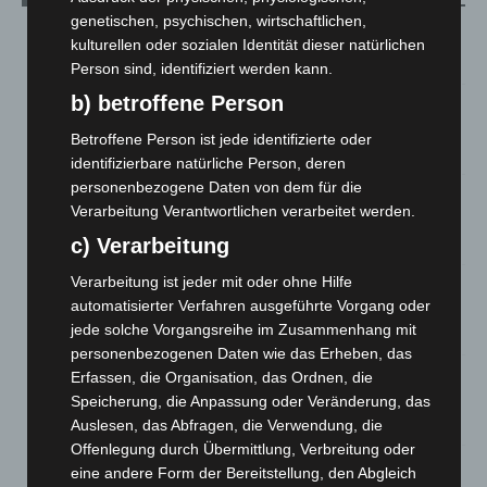
genetischen, psychischen, wirtschaftlichen,
M’era Luna 2026: 25.000 Fans feiern in Hildesheim
kulturellen oder sozialen Identität dieser natürlichen
10. August 2026
Person sind, identifiziert werden kann.
b) betroffene Person
Kunst trifft Weingenuss: Barbara-Susann Mehring zeigt ihre
Werke im Jacques’ Wein-Depot Isernhagen
Betroffene Person ist jede identifizierte oder
8. August 2026
identifizierbare natürliche Person, deren
personenbezogene Daten von dem für die
A2: Zweite Turbobaustelle startet zwischen Hannover-West
Verarbeitung Verantwortlichen verarbeitet werden.
und Bothfeld
c) Verarbeitung
8. August 2026
Verarbeitung ist jeder mit oder ohne Hilfe
Niedersachsen: Feuerwehrkräfte kehren nach
automatisierter Verfahren ausgeführte Vorgang oder
Waldbrandeinsatz aus Spanien zurück
jede solche Vorgangsreihe im Zusammenhang mit
7. August 2026
personenbezogenen Daten wie das Erheben, das
Hannover: Erste Tigermücken-Population in Niedersachsen
Erfassen, die Organisation, das Ordnen, die
entdeckt
Speicherung, die Anpassung oder Veränderung, das
7. August 2026
Auslesen, das Abfragen, die Verwendung, die
Offenlegung durch Übermittlung, Verbreitung oder
Brand im „Haus der Begegnung“ in Neuwarmbüchen schnell
eine andere Form der Bereitstellung, den Abgleich