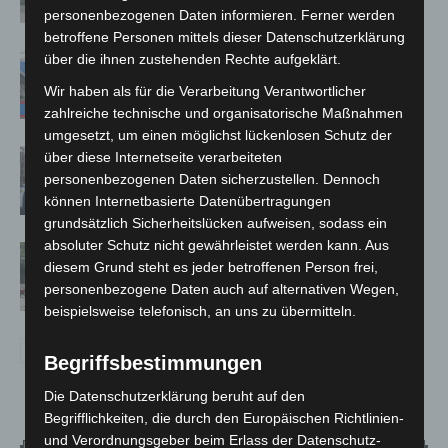
Kreuz
personenbezogenen Daten informieren. Ferner werden
betroffene Personen mittels dieser Datenschutzerklärung
über die ihnen zustehenden Rechte aufgeklärt.
Mann läuft mit Hockeyschläger über
A7 – Polizei sucht Zeugen
Wir haben als für die Verarbeitung Verantwortlicher
zahlreiche technische und organisatorische Maßnahmen
umgesetzt, um einen möglichst lückenlosen Schutz der
Celle: Mensch stirbt bei Bagger-Unfall
über diese Internetseite verarbeiteten
auf Baustelle
personenbezogenen Daten sicherzustellen. Dennoch
können Internetbasierte Datenübertragungen
grundsätzlich Sicherheitslücken aufweisen, sodass ein
absoluter Schutz nicht gewährleistet werden kann. Aus
Gasleitung bei McDonald’s-Umbau in
diesem Grund steht es jeder betroffenen Person frei,
Langenhagen beschädigt
personenbezogene Daten auch auf alternativen Wegen,
beispielsweise telefonisch, an uns zu übermitteln.
Begriffsbestimmungen
Die Datenschutzerklärung beruht auf den
Begrifflichkeiten, die durch den Europäischen Richtlinien-
und Verordnungsgeber beim Erlass der Datenschutz-