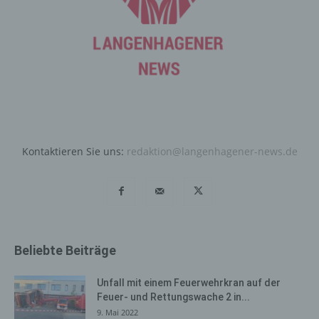
entsprechenden Einstellung des genutzten
Internetbrowsers verhindern und damit der Setzung von
Cookies dauerhaft widersprechen. Ferner können
bereits gesetzte Cookies jederzeit über einen
Internetbrowser oder andere Softwareprogramme
gelöscht werden. Dies ist in allen gängigen
Internetbrowsern möglich. Deaktiviert die betroffene
Person die Setzung von Cookies in dem genutzten
Internetbrowser, sind unter Umständen nicht alle
Funktionen unserer Internetseite vollumfänglich nutzbar.
Kontaktieren Sie uns:
redaktion@langenhagener-news.de
Erfassung von allgemeinen Daten
und Informationen
Die Internetseite erfasst mit jedem Aufruf der
Internetseite durch eine betroffene Person oder ein
Beliebte Beiträge
automatisiertes System eine Reihe von allgemeinen
Daten und Informationen. Diese allgemeinen Daten und
Informationen werden in den Logfiles des Servers
Unfall mit einem Feuerwehrkran auf der
gespeichert. Erfasst werden können die (1) verwendeten
Feuer- und Rettungswache 2 in...
Browsertypen und Versionen, (2) das vom zugreifenden
9. Mai 2022