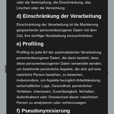
eingedämmt
oder die Verknüpfung, die Einschränkung, das
6. August 2026
Löschen oder die Vernichtung.
d) Einschränkung der Verarbeitung
Region Hannover: 21 neue Notfallsanitäter starten beim
Roten Kreuz
Einschränkung der Verarbeitung ist die Markierung
5. August 2026
gespeicherter personenbezogener Daten mit dem
Ziel, ihre künftige Verarbeitung einzuschränken.
Mann läuft mit Hockeyschläger über A7 – Polizei sucht
Zeugen
e) Profiling
5. August 2026
Profiling ist jede Art der automatisierten Verarbeitung
personenbezogener Daten, die darin besteht, dass
diese personenbezogenen Daten verwendet werden,
um bestimmte persönliche Aspekte, die sich auf eine
Kategorien
natürliche Person beziehen, zu bewerten,
Blaulicht
2.799
insbesondere, um Aspekte bezüglich Arbeitsleistung,
wirtschaftlicher Lage, Gesundheit, persönlicher
Corona-News
712
Vorlieben, Interessen, Zuverlässigkeit, Verhalten,
Hannover und Region
5.039
Aufenthaltsort oder Ortswechsel dieser natürlichen
Person zu analysieren oder vorherzusagen.
Langenhagen und Ortsteile
3.252
f) Pseudonymisierung
Leserbriefe
1