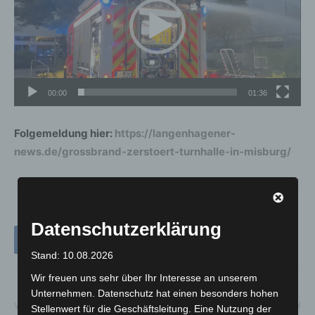
00:00
01:36
Folgemeldung hier:
https://langenhagener-
news.de/grossbrand-zerstoert-turnhalle-in-misburg/
Datenschutzerklärung
Stand: 10.08.2026
Wir freuen uns sehr über Ihr Interesse an unserem
Unternehmen. Datenschutz hat einen besonders hohen
Vorheriger Artikel
Nächster Artikel
Stellenwert für die Geschäftsleitung. Eine Nutzung der