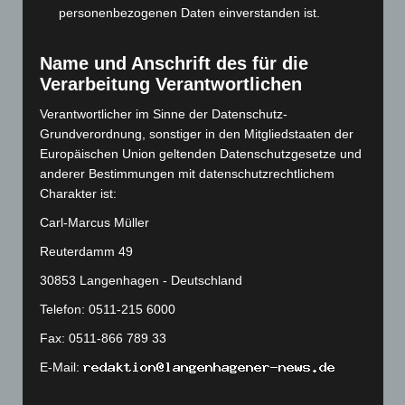
personenbezogenen Daten einverstanden ist.
Juni 2023
(142)
Mai 2023
(139)
Name und Anschrift des für die
April 2023
(155)
Verarbeitung Verantwortlichen
März 2023
(174)
Verantwortlicher im Sinne der Datenschutz-
Februar 2023
(154)
Grundverordnung, sonstiger in den Mitgliedstaaten der
Europäischen Union geltenden Datenschutzgesetze und
Januar 2023
(140)
anderer Bestimmungen mit datenschutzrechtlichem
Dezember 2022
(130)
Charakter ist:
November 2022
(167)
Carl-Marcus Müller
Oktober 2022
(166)
Reuterdamm 49
September 2022
(205)
30853 Langenhagen - Deutschland
August 2022
(166)
Telefon: 0511-215 6000
Juli 2022
(133)
Fax: 0511-866 789 33
Juni 2022
(167)
E-Mail:
Mai 2022
(177)