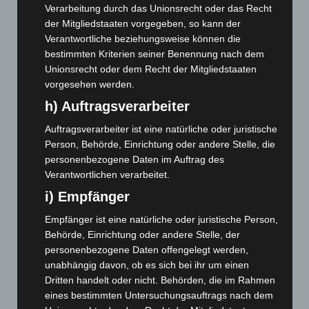
Verarbeitung durch das Unionsrecht oder das Recht
Dezember 2025
(103)
der Mitgliedstaaten vorgegeben, so kann der
November 2025
(114)
Verantwortliche beziehungsweise können die
bestimmten Kriterien seiner Benennung nach dem
Oktober 2025
(112)
Unionsrecht oder dem Recht der Mitgliedstaaten
September 2025
(93)
vorgesehen werden.
August 2025
(90)
h) Auftragsverarbeiter
Juli 2025
(90)
Auftragsverarbeiter ist eine natürliche oder juristische
Juni 2025
(103)
Person, Behörde, Einrichtung oder andere Stelle, die
personenbezogene Daten im Auftrag des
Mai 2025
(112)
Verantwortlichen verarbeitet.
April 2025
(88)
i) Empfänger
März 2025
(111)
Empfänger ist eine natürliche oder juristische Person,
Februar 2025
(96)
Behörde, Einrichtung oder andere Stelle, der
Januar 2025
(88)
personenbezogene Daten offengelegt werden,
Dezember 2024
(89)
unabhängig davon, ob es sich bei ihr um einen
Dritten handelt oder nicht. Behörden, die im Rahmen
November 2024
(94)
eines bestimmten Untersuchungsauftrags nach dem
Oktober 2024
(93)