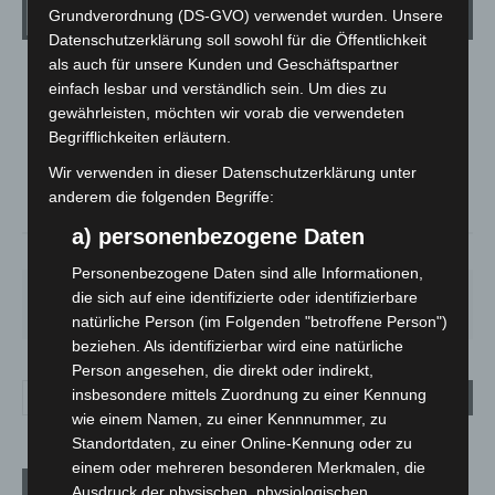
Wetter
Grundverordnung (DS-GVO) verwendet wurden. Unsere
Datenschutzerklärung soll sowohl für die Öffentlichkeit
als auch für unsere Kunden und Geschäftspartner
LANGENHAGEN
einfach lesbar und verständlich sein. Um dies zu
Überwiegend Bewölkt
gewährleisten, möchten wir vorab die verwendeten
Begrifflichkeiten erläutern.
°
24.5
°
C
23.5
Wir verwenden in dieser Datenschutzerklärung unter
°
22.2
anderem die folgenden Begriffe:
a) personenbezogene Daten
53%
1.3m/s
72%
Personenbezogene Daten sind alle Informationen,
MO.
DI.
MI.
DO.
FR.
die sich auf eine identifizierte oder identifizierbare
27
°
25
°
26
°
30
°
34
°
natürliche Person (im Folgenden "betroffene Person")
beziehen. Als identifizierbar wird eine natürliche
Person angesehen, die direkt oder indirekt,
insbesondere mittels Zuordnung zu einer Kennung
wie einem Namen, zu einer Kennnummer, zu
Standortdaten, zu einer Online-Kennung oder zu
einem oder mehreren besonderen Merkmalen, die
Aktuelle Beiträge
Ausdruck der physischen, physiologischen,