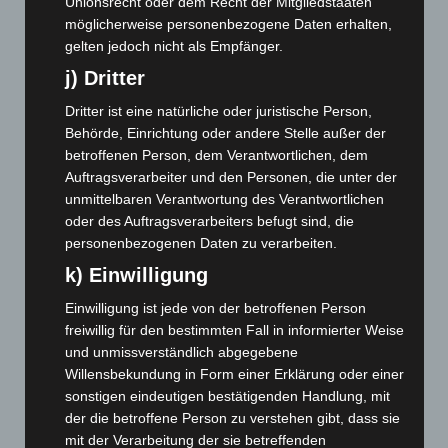
Unionsrecht oder dem Recht der Mitgliedstaaten
möglicherweise personenbezogene Daten erhalten,
September 2024
(112)
gelten jedoch nicht als Empfänger.
August 2024
(107)
j) Dritter
Juli 2024
(89)
Dritter ist eine natürliche oder juristische Person,
Juni 2024
(107)
Behörde, Einrichtung oder andere Stelle außer der
Mai 2024
(149)
betroffenen Person, dem Verantwortlichen, dem
April 2024
(102)
Auftragsverarbeiter und den Personen, die unter der
unmittelbaren Verantwortung des Verantwortlichen
März 2024
(103)
oder des Auftragsverarbeiters befugt sind, die
Februar 2024
(103)
personenbezogenen Daten zu verarbeiten.
Januar 2024
(111)
k) Einwilligung
Dezember 2023
(130)
Einwilligung ist jede von der betroffenen Person
November 2023
(130)
freiwillig für den bestimmten Fall in informierter Weise
und unmissverständlich abgegebene
Oktober 2023
(114)
Willensbekundung in Form einer Erklärung oder einer
September 2023
(133)
sonstigen eindeutigen bestätigenden Handlung, mit
August 2023
(134)
der die betroffene Person zu verstehen gibt, dass sie
mit der Verarbeitung der sie betreffenden
Juli 2023
(118)