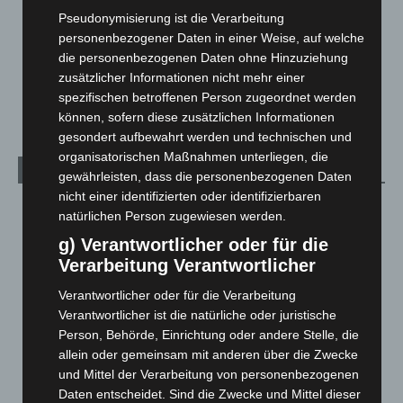
Menschen
2
Pseudonymisierung ist die Verarbeitung
personenbezogener Daten in einer Weise, auf welche
Über uns
1
die personenbezogenen Daten ohne Hinzuziehung
Veranstaltungen
1.889
zusätzlicher Informationen nicht mehr einer
Welt
1.272
spezifischen betroffenen Person zugeordnet werden
können, sofern diese zusätzlichen Informationen
gesondert aufbewahrt werden und technischen und
organisatorischen Maßnahmen unterliegen, die
Archiv
gewährleisten, dass die personenbezogenen Daten
nicht einer identifizierten oder identifizierbaren
August 2026
(15)
natürlichen Person zugewiesen werden.
Juli 2026
(73)
g) Verantwortlicher oder für die
Juni 2026
(139)
Verarbeitung Verantwortlicher
Mai 2026
(99)
Verantwortlicher oder für die Verarbeitung
Verantwortlicher ist die natürliche oder juristische
April 2026
(99)
Person, Behörde, Einrichtung oder andere Stelle, die
März 2026
(115)
allein oder gemeinsam mit anderen über die Zwecke
Februar 2026
(109)
und Mittel der Verarbeitung von personenbezogenen
Daten entscheidet. Sind die Zwecke und Mittel dieser
Januar 2026
(122)