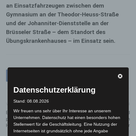
an Einsatzfahrzeugen zwischen dem
Gymnasium an der Theodor-Heuss-Straße
und der Johanniter-Dienststelle an der
Brüsseler Straße – dem Standort des
Übungskrankenhauses – im Einsatz sein.
Datenschutzerklärung
Stand: 08.08.2026
Vorheriger Artikel
Nächster Artikel
Wir freuen uns sehr über Ihr Interesse an unserem
Erlebnis-Zoo Hannover
Sanierung von Geh- und
Unternehmen. Datenschutz hat einen besonders hohen
präsentiert buntes
Radweg in Alt-Godshorn
Stellenwert für die Geschäftsleitung. Eine Nutzung der
Herbstprogramm im Oktober
startet am 25. September
Internetseiten ist grundsätzlich ohne jede Angabe