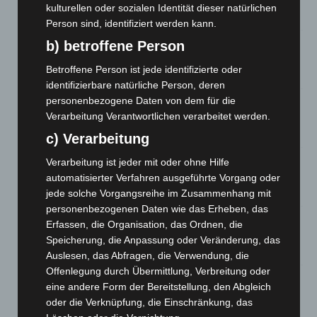
kulturellen oder sozialen Identität dieser natürlichen
8. August 2026
Person sind, identifiziert werden kann.
Niedersachsen: Feuerwehrkräfte kehren nach
b) betroffene Person
Waldbrandeinsatz aus Spanien zurück
Betroffene Person ist jede identifizierte oder
7. August 2026
identifizierbare natürliche Person, deren
personenbezogene Daten von dem für die
Hannover: Erste Tigermücken-Population in Niedersachsen
Verarbeitung Verantwortlichen verarbeitet werden.
entdeckt
7. August 2026
c) Verarbeitung
Brand im „Haus der Begegnung“ in Neuwarmbüchen schnell
Verarbeitung ist jeder mit oder ohne Hilfe
eingedämmt
automatisierter Verfahren ausgeführte Vorgang oder
6. August 2026
jede solche Vorgangsreihe im Zusammenhang mit
personenbezogenen Daten wie das Erheben, das
Region Hannover: 21 neue Notfallsanitäter starten beim
Erfassen, die Organisation, das Ordnen, die
Roten Kreuz
Speicherung, die Anpassung oder Veränderung, das
5. August 2026
Auslesen, das Abfragen, die Verwendung, die
Offenlegung durch Übermittlung, Verbreitung oder
Mann läuft mit Hockeyschläger über A7 – Polizei sucht
eine andere Form der Bereitstellung, den Abgleich
Zeugen
oder die Verknüpfung, die Einschränkung, das
5. August 2026