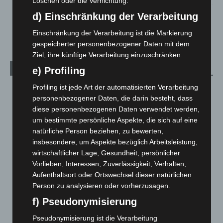
Löschen oder die Vernichtung.
d) Einschränkung der Verarbeitung
Celle: Mensch stirbt bei Bagger-Unfall auf Baustelle
5. August 2026
Einschränkung der Verarbeitung ist die Markierung
gespeicherter personenbezogener Daten mit dem
Ziel, ihre künftige Verarbeitung einzuschränken.
Kategorien
e) Profiling
Profiling ist jede Art der automatisierten Verarbeitung
Blaulicht
2.799
personenbezogener Daten, die darin besteht, dass
Corona-News
712
diese personenbezogenen Daten verwendet werden,
Hannover und Region
5.039
um bestimmte persönliche Aspekte, die sich auf eine
natürliche Person beziehen, zu bewerten,
Langenhagen und Ortsteile
3.252
insbesondere, um Aspekte bezüglich Arbeitsleistung,
Leserbriefe
1
wirtschaftlicher Lage, Gesundheit, persönlicher
Vorlieben, Interessen, Zuverlässigkeit, Verhalten,
Menschen
2
Aufenthaltsort oder Ortswechsel dieser natürlichen
Über uns
1
Person zu analysieren oder vorherzusagen.
Veranstaltungen
1.888
f) Pseudonymisierung
Welt
1.271
Pseudonymisierung ist die Verarbeitung