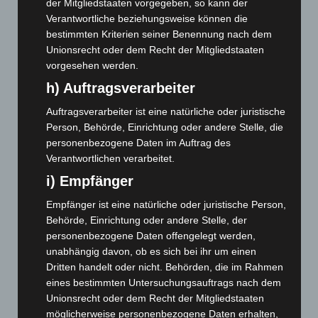
der Mitgliedstaaten vorgegeben, so kann der
August 2025
(90)
Verantwortliche beziehungsweise können die
Juli 2025
(90)
bestimmten Kriterien seiner Benennung nach dem
Juni 2025
(103)
Unionsrecht oder dem Recht der Mitgliedstaaten
vorgesehen werden.
Mai 2025
(112)
h) Auftragsverarbeiter
April 2025
(88)
Auftragsverarbeiter ist eine natürliche oder juristische
März 2025
(111)
Person, Behörde, Einrichtung oder andere Stelle, die
Februar 2025
(96)
personenbezogene Daten im Auftrag des
Januar 2025
(88)
Verantwortlichen verarbeitet.
Dezember 2024
(89)
i) Empfänger
November 2024
(94)
Empfänger ist eine natürliche oder juristische Person,
Oktober 2024
(93)
Behörde, Einrichtung oder andere Stelle, der
personenbezogene Daten offengelegt werden,
September 2024
(112)
unabhängig davon, ob es sich bei ihr um einen
August 2024
(107)
Dritten handelt oder nicht. Behörden, die im Rahmen
eines bestimmten Untersuchungsauftrags nach dem
Juli 2024
(89)
Unionsrecht oder dem Recht der Mitgliedstaaten
Juni 2024
(107)
möglicherweise personenbezogene Daten erhalten,