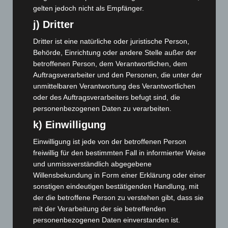
Mai 2024
(149)
gelten jedoch nicht als Empfänger.
April 2024
(102)
j) Dritter
März 2024
(103)
Dritter ist eine natürliche oder juristische Person,
Februar 2024
(103)
Behörde, Einrichtung oder andere Stelle außer der
betroffenen Person, dem Verantwortlichen, dem
Januar 2024
(111)
Auftragsverarbeiter und den Personen, die unter der
Dezember 2023
(130)
unmittelbaren Verantwortung des Verantwortlichen
oder des Auftragsverarbeiters befugt sind, die
November 2023
(130)
personenbezogenen Daten zu verarbeiten.
Oktober 2023
(114)
k) Einwilligung
September 2023
(133)
Einwilligung ist jede von der betroffenen Person
August 2023
(134)
freiwillig für den bestimmten Fall in informierter Weise
Juli 2023
(118)
und unmissverständlich abgegebene
Juni 2023
(142)
Willensbekundung in Form einer Erklärung oder einer
sonstigen eindeutigen bestätigenden Handlung, mit
Mai 2023
(139)
der die betroffene Person zu verstehen gibt, dass sie
April 2023
(155)
mit der Verarbeitung der sie betreffenden
März 2023
(174)
personenbezogenen Daten einverstanden ist.