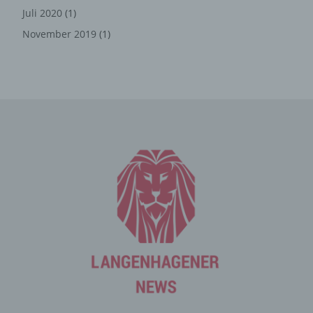
die ohne die Cookie-Setzung nicht möglich wären.
Juli 2020
(1)
Mittels eines Cookies können die Informationen und
November 2019
(1)
Angebote auf unserer Internetseite im Sinne des
Benutzers optimiert werden. Cookies ermöglichen uns,
wie bereits erwähnt, die Benutzer unserer Internetseite
wiederzuerkennen. Zweck dieser Wiedererkennung ist
es, den Nutzern die Verwendung unserer Internetseite
zu erleichtern. Der Benutzer einer Internetseite, die
Cookies verwendet, muss beispielsweise nicht bei jedem
Besuch der Internetseite erneut seine Zugangsdaten
eingeben, weil dies von der Internetseite und dem auf
dem Computersystem des Benutzers abgelegten Cookie
übernommen wird. Ein weiteres Beispiel ist das Cookie
eines Warenkorbes im Online-Shop. Der Online-Shop
merkt sich die Artikel, die ein Kunde in den virtuellen
Warenkorb gelegt hat, über ein Cookie.
Die betroffene Person kann die Setzung von Cookies
durch unsere Internetseite jederzeit mittels einer
entsprechenden Einstellung des genutzten
Internetbrowsers verhindern und damit der Setzung von