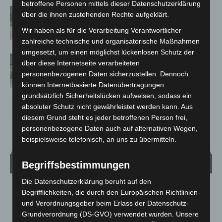
betroffene Personen mittels dieser Datenschutzerklärung
Brand im „Haus der Begegnung“ in
über die ihnen zustehenden Rechte aufgeklärt.
Neuwarmbüchen schnell eingedämmt
Wir haben als für die Verarbeitung Verantwortlicher
zahlreiche technische und organisatorische Maßnahmen
umgesetzt, um einen möglichst lückenlosen Schutz der
Region Hannover: 21 neue
über diese Internetseite verarbeiteten
Notfallsanitäter starten beim Roten
personenbezogenen Daten sicherzustellen. Dennoch
Kreuz
können Internetbasierte Datenübertragungen
grundsätzlich Sicherheitslücken aufweisen, sodass ein
absoluter Schutz nicht gewährleistet werden kann. Aus
diesem Grund steht es jeder betroffenen Person frei,
personenbezogene Daten auch auf alternativen Wegen,
beispielsweise telefonisch, an uns zu übermitteln.
Wetter
Begriffsbestimmungen
Die Datenschutzerklärung beruht auf den
LANGENHAGEN
Begrifflichkeiten, die durch den Europäischen Richtlinien-
und Verordnungsgeber beim Erlass der Datenschutz-
Klarer Himmel
Grundverordnung (DS-GVO) verwendet wurden. Unsere
°
20