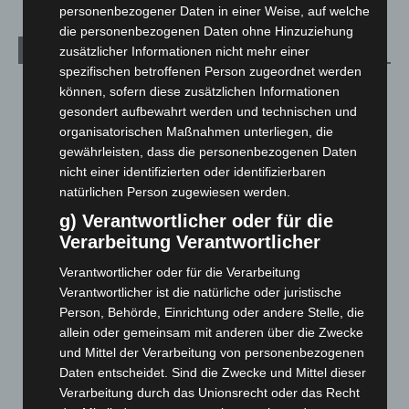
personenbezogener Daten in einer Weise, auf welche
die personenbezogenen Daten ohne Hinzuziehung
zusätzlicher Informationen nicht mehr einer
Archiv
spezifischen betroffenen Person zugeordnet werden
August 2026
(14)
können, sofern diese zusätzlichen Informationen
gesondert aufbewahrt werden und technischen und
Juli 2026
(73)
organisatorischen Maßnahmen unterliegen, die
Juni 2026
(139)
gewährleisten, dass die personenbezogenen Daten
Mai 2026
(99)
nicht einer identifizierten oder identifizierbaren
natürlichen Person zugewiesen werden.
April 2026
(99)
g) Verantwortlicher oder für die
März 2026
(115)
Verarbeitung Verantwortlicher
Februar 2026
(109)
Verantwortlicher oder für die Verarbeitung
Januar 2026
(122)
Verantwortlicher ist die natürliche oder juristische
Dezember 2025
(103)
Person, Behörde, Einrichtung oder andere Stelle, die
allein oder gemeinsam mit anderen über die Zwecke
November 2025
(114)
und Mittel der Verarbeitung von personenbezogenen
Oktober 2025
(112)
Daten entscheidet. Sind die Zwecke und Mittel dieser
September 2025
(93)
Verarbeitung durch das Unionsrecht oder das Recht