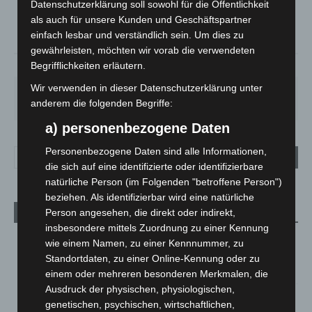
°
C
18.5
Datenschutzerklärung soll sowohl für die Öffentlichkeit
als auch für unsere Kunden und Geschäftspartner
°
17.7
einfach lesbar und verständlich sein. Um dies zu
gewährleisten, möchten wir vorab die verwendeten
Begrifflichkeiten erläutern.
69%
1.8m/s
9%
Wir verwenden in dieser Datenschutzerklärung unter
SA.
SO.
MO.
DI.
MI.
27
°
34
°
28
°
22
°
26
°
anderem die folgenden Begriffe:
a) personenbezogene Daten
Personenbezogene Daten sind alle Informationen,
die sich auf eine identifizierte oder identifizierbare
natürliche Person (im Folgenden "betroffene Person")
beziehen. Als identifizierbar wird eine natürliche
Person angesehen, die direkt oder indirekt,
Aktuelle Beiträge
insbesondere mittels Zuordnung zu einer Kennung
Kunst trifft Weingenuss: Barbara-Susann Mehring zeigt ihre
wie einem Namen, zu einer Kennnummer, zu
Werke im Jacques’ Wein-Depot Isernhagen
Standortdaten, zu einer Online-Kennung oder zu
8. August 2026
einem oder mehreren besonderen Merkmalen, die
Ausdruck der physischen, physiologischen,
A2: Zweite Turbobaustelle startet zwischen Hannover-West
genetischen, psychischen, wirtschaftlichen,
und Bothfeld