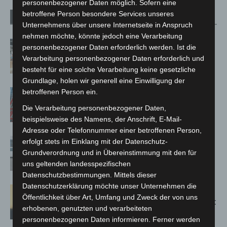
personenbezogener Daten möglich. Sofern eine
betroffene Person besondere Services unseres
Verwandte Artikel
Mehr vom Autor
Unternehmens über unsere Internetseite in Anspruch
nehmen möchte, könnte jedoch eine Verarbeitung
Kunst trifft Weingenuss: Barbara-
personenbezogener Daten erforderlich werden. Ist die
Susann Mehring zeigt ihre Werke im
Verarbeitung personenbezogener Daten erforderlich und
Jacques’ Wein-Depot Isernhagen
besteht für eine solche Verarbeitung keine gesetzliche
Grundlage, holen wir generell eine Einwilligung der
betroffenen Person ein.
A2: Zweite Turbobaustelle startet
zwischen Hannover-West und
Die Verarbeitung personenbezogener Daten,
Bothfeld
beispielsweise des Namens, der Anschrift, E-Mail-
Adresse oder Telefonnummer einer betroffenen Person,
Niedersachsen: Feuerwehrkräfte
erfolgt stets im Einklang mit der Datenschutz-
kehren nach Waldbrandeinsatz aus
Grundverordnung und in Übereinstimmung mit den für
uns geltenden landesspezifischen
Spanien zurück
Datenschutzbestimmungen. Mittels dieser
Datenschutzerklärung möchte unser Unternehmen die
Hannover: Erste Tigermücken-
Öffentlichkeit über Art, Umfang und Zweck der von uns
Population in Niedersachsen entdeckt
erhobenen, genutzten und verarbeiteten
personenbezogenen Daten informieren. Ferner werden