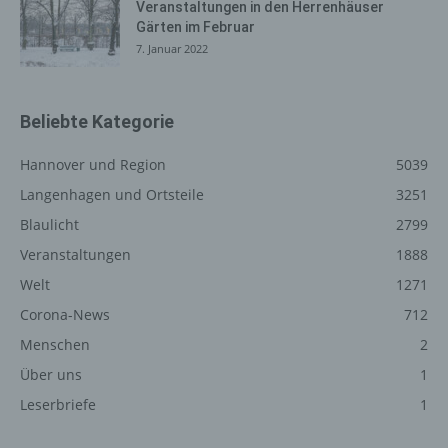
Internetseite, von welcher ein zugreifendes System auf
Veranstaltungen in den Herrenhäuser
Gärten im Februar
unsere Internetseite gelangt (sogenannte Referrer), (4)
7. Januar 2022
die Unterwebseiten, welche über ein zugreifendes
System auf unserer Internetseite angesteuert werden,
(5) das Datum und die Uhrzeit eines Zugriffs auf die
Internetseite, (6) eine Internet-Protokoll-Adresse (IP-
Beliebte Kategorie
Adresse), (7) der Internet-Service-Provider des
zugreifenden Systems und (8) sonstige ähnliche Daten
Hannover und Region
5039
und Informationen, die der Gefahrenabwehr im Falle von
Langenhagen und Ortsteile
3251
Angriffen auf unsere informationstechnologischen
Blaulicht
2799
Systeme dienen.
Veranstaltungen
1888
Bei der Nutzung dieser allgemeinen Daten und
Informationen ziehen wird keine Rückschlüsse auf die
Welt
1271
betroffene Person. Diese Informationen werden vielmehr
Corona-News
712
benötigt, um (1) die Inhalte unserer Internetseite korrekt
Menschen
2
auszuliefern, (2) die Inhalte unserer Internetseite sowie
die Werbung für diese zu optimieren, (3) die dauerhafte
Über uns
1
Funktionsfähigkeit unserer informationstechnologischen
Leserbriefe
1
Systeme und der Technik unserer Internetseite zu
gewährleisten sowie (4) um Strafverfolgungsbehörden