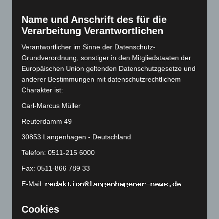
Februar 2023
(154)
Name und Anschrift des für die
Januar 2023
(140)
Verarbeitung Verantwortlichen
Dezember 2022
(130)
Verantwortlicher im Sinne der Datenschutz-
November 2022
(167)
Grundverordnung, sonstiger in den Mitgliedstaaten der
Oktober 2022
(166)
Europäischen Union geltenden Datenschutzgesetze und
anderer Bestimmungen mit datenschutzrechtlichem
September 2022
(205)
Charakter ist:
August 2022
(166)
Carl-Marcus Müller
Juli 2022
(133)
Reuterdamm 49
Juni 2022
(167)
30853 Langenhagen - Deutschland
Mai 2022
(177)
Telefon: 0511-215 6000
April 2022
(198)
März 2022
(221)
Fax: 0511-866 789 33
Februar 2022
(189)
E-Mail:
Januar 2022
(190)
Cookies
Dezember 2021
(204)