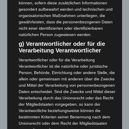
Oktober 2025
(112)
können, sofern diese zusätzlichen Informationen
September 2025
(93)
gesondert aufbewahrt werden und technischen und
organisatorischen Maßnahmen unterliegen, die
August 2025
(90)
gewährleisten, dass die personenbezogenen Daten
Juli 2025
(90)
nicht einer identifizierten oder identifizierbaren
Juni 2025
(103)
natürlichen Person zugewiesen werden.
g) Verantwortlicher oder für die
Mai 2025
(112)
Verarbeitung Verantwortlicher
April 2025
(88)
Verantwortlicher oder für die Verarbeitung
März 2025
(111)
Verantwortlicher ist die natürliche oder juristische
Februar 2025
(96)
Person, Behörde, Einrichtung oder andere Stelle, die
Januar 2025
(88)
allein oder gemeinsam mit anderen über die Zwecke
und Mittel der Verarbeitung von personenbezogenen
Dezember 2024
(89)
Daten entscheidet. Sind die Zwecke und Mittel dieser
November 2024
(94)
Verarbeitung durch das Unionsrecht oder das Recht
Oktober 2024
(93)
der Mitgliedstaaten vorgegeben, so kann der
Verantwortliche beziehungsweise können die
September 2024
(112)
bestimmten Kriterien seiner Benennung nach dem
August 2024
(107)
Unionsrecht oder dem Recht der Mitgliedstaaten