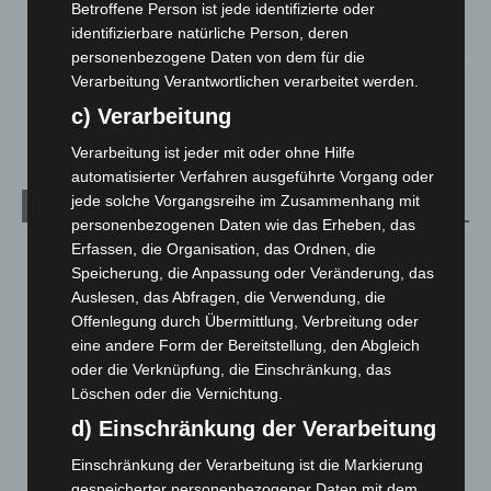
Betroffene Person ist jede identifizierte oder
beschädigt
identifizierbare natürliche Person, deren
5. August 2026
personenbezogene Daten von dem für die
Verarbeitung Verantwortlichen verarbeitet werden.
Anklage nach Abschaltung von „Archetyp Market“ erhoben
c) Verarbeitung
3. August 2026
Verarbeitung ist jeder mit oder ohne Hilfe
automatisierter Verfahren ausgeführte Vorgang oder
jede solche Vorgangsreihe im Zusammenhang mit
Kategorien
personenbezogenen Daten wie das Erheben, das
Erfassen, die Organisation, das Ordnen, die
Blaulicht
2.799
Speicherung, die Anpassung oder Veränderung, das
Corona-News
712
Auslesen, das Abfragen, die Verwendung, die
Hannover und Region
5.037
Offenlegung durch Übermittlung, Verbreitung oder
eine andere Form der Bereitstellung, den Abgleich
Langenhagen und Ortsteile
3.250
oder die Verknüpfung, die Einschränkung, das
Leserbriefe
1
Löschen oder die Vernichtung.
Menschen
2
d) Einschränkung der Verarbeitung
Über uns
1
Einschränkung der Verarbeitung ist die Markierung
Veranstaltungen
1.887
gespeicherter personenbezogener Daten mit dem