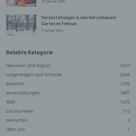
10. Januar 2026
Internetbrowsern möglich. Deaktiviert die betroffene
Person die Setzung von Cookies in dem genutzten
Internetbrowser, sind unter Umständen nicht alle
Veranstaltungen in den Herrenhäuser
Gärten im Februar
Funktionen unserer Internetseite vollumfänglich nutzbar.
7. Januar 2022
Erfassung von allgemeinen Daten
und Informationen
Beliebte Kategorie
Die Internetseite erfasst mit jedem Aufruf der
Internetseite durch eine betroffene Person oder ein
Hannover und Region
5037
automatisiertes System eine Reihe von allgemeinen
Langenhagen und Ortsteile
3249
Daten und Informationen. Diese allgemeinen Daten und
Blaulicht
2799
Informationen werden in den Logfiles des Servers
gespeichert. Erfasst werden können die (1) verwendeten
Veranstaltungen
1887
Browsertypen und Versionen, (2) das vom zugreifenden
Welt
1270
System verwendete Betriebssystem, (3) die
Internetseite, von welcher ein zugreifendes System auf
Corona-News
712
unsere Internetseite gelangt (sogenannte Referrer), (4)
Menschen
2
die Unterwebseiten, welche über ein zugreifendes
Über uns
1
System auf unserer Internetseite angesteuert werden,