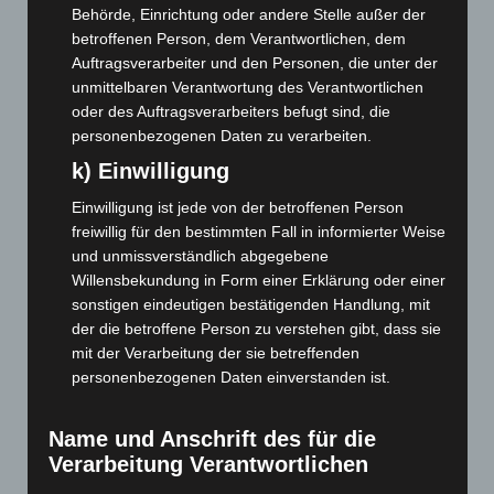
April 2023
(155)
Behörde, Einrichtung oder andere Stelle außer der
März 2023
(174)
betroffenen Person, dem Verantwortlichen, dem
Auftragsverarbeiter und den Personen, die unter der
Februar 2023
(154)
unmittelbaren Verantwortung des Verantwortlichen
Januar 2023
(140)
oder des Auftragsverarbeiters befugt sind, die
personenbezogenen Daten zu verarbeiten.
Dezember 2022
(130)
k) Einwilligung
November 2022
(167)
Oktober 2022
(166)
Einwilligung ist jede von der betroffenen Person
freiwillig für den bestimmten Fall in informierter Weise
September 2022
(205)
und unmissverständlich abgegebene
August 2022
(166)
Willensbekundung in Form einer Erklärung oder einer
Juli 2022
(133)
sonstigen eindeutigen bestätigenden Handlung, mit
der die betroffene Person zu verstehen gibt, dass sie
Juni 2022
(167)
mit der Verarbeitung der sie betreffenden
Mai 2022
(177)
personenbezogenen Daten einverstanden ist.
April 2022
(198)
März 2022
(221)
Name und Anschrift des für die
Verarbeitung Verantwortlichen
Februar 2022
(189)