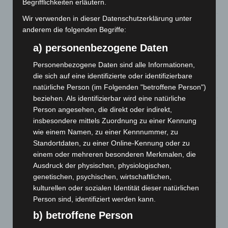
Begrifflichkeiten erläutern.
7. August 2026
Wir verwenden in dieser Datenschutzerklärung unter
Hannover: Erste Tigermücken-Population in Niedersachsen
anderem die folgenden Begriffe:
entdeckt
7. August 2026
a) personenbezogene Daten
Personenbezogene Daten sind alle Informationen,
Brand im „Haus der Begegnung“ in Neuwarmbüchen schnell
eingedämmt
die sich auf eine identifizierte oder identifizierbare
natürliche Person (im Folgenden "betroffene Person")
6. August 2026
beziehen. Als identifizierbar wird eine natürliche
Region Hannover: 21 neue Notfallsanitäter starten beim
Person angesehen, die direkt oder indirekt,
Roten Kreuz
insbesondere mittels Zuordnung zu einer Kennung
5. August 2026
wie einem Namen, zu einer Kennnummer, zu
Standortdaten, zu einer Online-Kennung oder zu
Mann läuft mit Hockeyschläger über A7 – Polizei sucht
einem oder mehreren besonderen Merkmalen, die
Zeugen
Ausdruck der physischen, physiologischen,
5. August 2026
genetischen, psychischen, wirtschaftlichen,
kulturellen oder sozialen Identität dieser natürlichen
Celle: Mensch stirbt bei Bagger-Unfall auf Baustelle
Person sind, identifiziert werden kann.
5. August 2026
b) betroffene Person
Gasleitung bei McDonald’s-Umbau in Langenhagen