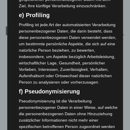
Ziel, ihre künftige Verarbeitung einzuschränken.
Welt
1.270
e) Profiling
Profiling ist jede Art der automatisierten Verarbeitung
Archiv
personenbezogener Daten, die darin besteht, dass
diese personenbezogenen Daten verwendet werden,
August 2026
(12)
um bestimmte persönliche Aspekte, die sich auf eine
natürliche Person beziehen, zu bewerten,
Juli 2026
(73)
insbesondere, um Aspekte bezüglich Arbeitsleistung,
Juni 2026
(139)
wirtschaftlicher Lage, Gesundheit, persönlicher
Mai 2026
(99)
Vorlieben, Interessen, Zuverlässigkeit, Verhalten,
Aufenthaltsort oder Ortswechsel dieser natürlichen
April 2026
(99)
Person zu analysieren oder vorherzusagen.
März 2026
(115)
f) Pseudonymisierung
Februar 2026
(109)
Pseudonymisierung ist die Verarbeitung
Januar 2026
(122)
personenbezogener Daten in einer Weise, auf welche
Dezember 2025
(103)
die personenbezogenen Daten ohne Hinzuziehung
zusätzlicher Informationen nicht mehr einer
November 2025
(114)
spezifischen betroffenen Person zugeordnet werden