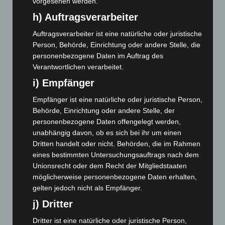
Juli 2024
(89)
vorgesehen werden.
h) Auftragsverarbeiter
Juni 2024
(107)
Mai 2024
(149)
Auftragsverarbeiter ist eine natürliche oder juristische
Person, Behörde, Einrichtung oder andere Stelle, die
April 2024
(102)
personenbezogene Daten im Auftrag des
März 2024
(103)
Verantwortlichen verarbeitet.
Februar 2024
(103)
i) Empfänger
Januar 2024
(111)
Empfänger ist eine natürliche oder juristische Person,
Dezember 2023
(130)
Behörde, Einrichtung oder andere Stelle, der
November 2023
(130)
personenbezogene Daten offengelegt werden,
unabhängig davon, ob es sich bei ihr um einen
Oktober 2023
(114)
Dritten handelt oder nicht. Behörden, die im Rahmen
September 2023
(133)
eines bestimmten Untersuchungsauftrags nach dem
Unionsrecht oder dem Recht der Mitgliedstaaten
August 2023
(134)
möglicherweise personenbezogene Daten erhalten,
Juli 2023
(118)
gelten jedoch nicht als Empfänger.
Juni 2023
(142)
j) Dritter
Mai 2023
(139)
Dritter ist eine natürliche oder juristische Person,