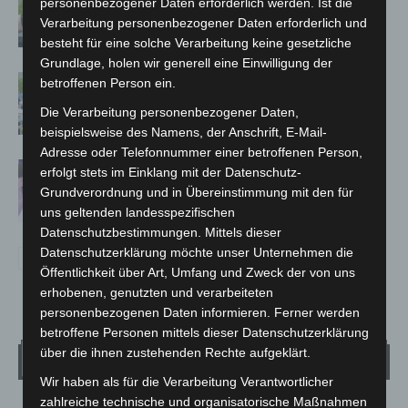
personenbezogener Daten erforderlich werden. Ist die
Promille aus dem Verkehr gezogen
Verarbeitung personenbezogener Daten erforderlich und
besteht für eine solche Verarbeitung keine gesetzliche
Grundlage, holen wir generell eine Einwilligung der
Blaulichtmeile Langenhagen 2026:
betroffenen Person ein.
Polizei, Feuerwehr und Rettung
Die Verarbeitung personenbezogener Daten,
hautnah erleben
beispielsweise des Namens, der Anschrift, E-Mail-
Adresse oder Telefonnummer einer betroffenen Person,
Polizei Langenhagen testet Aufnahme
erfolgt stets im Einklang mit der Datenschutz-
von Anzeigen per Videochat
Grundverordnung und in Übereinstimmung mit den für
uns geltenden landesspezifischen
Datenschutzbestimmungen. Mittels dieser
Datenschutzerklärung möchte unser Unternehmen die
Öffentlichkeit über Art, Umfang und Zweck der von uns
erhobenen, genutzten und verarbeiteten
personenbezogenen Daten informieren. Ferner werden
betroffene Personen mittels dieser Datenschutzerklärung
über die ihnen zustehenden Rechte aufgeklärt.
Wetter
Wir haben als für die Verarbeitung Verantwortlicher
zahlreiche technische und organisatorische Maßnahmen