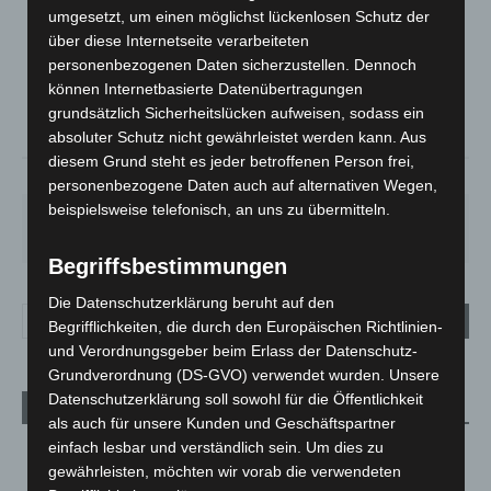
LANGENHAGEN
umgesetzt, um einen möglichst lückenlosen Schutz der
Überwiegend Bewölkt
über diese Internetseite verarbeiteten
personenbezogenen Daten sicherzustellen. Dennoch
°
21.7
°
C
21
können Internetbasierte Datenübertragungen
grundsätzlich Sicherheitslücken aufweisen, sodass ein
°
18.8
absoluter Schutz nicht gewährleistet werden kann. Aus
diesem Grund steht es jeder betroffenen Person frei,
59%
3.9m/s
77%
personenbezogene Daten auch auf alternativen Wegen,
beispielsweise telefonisch, an uns zu übermitteln.
FR.
SA.
SO.
MO.
DI.
21
°
26
°
32
°
31
°
23
°
Begriffsbestimmungen
Die Datenschutzerklärung beruht auf den
Begrifflichkeiten, die durch den Europäischen Richtlinien-
und Verordnungsgeber beim Erlass der Datenschutz-
Grundverordnung (DS-GVO) verwendet wurden. Unsere
Datenschutzerklärung soll sowohl für die Öffentlichkeit
Aktuelle Beiträge
als auch für unsere Kunden und Geschäftspartner
einfach lesbar und verständlich sein. Um dies zu
Niedersachsen: Feuerwehrkräfte kehren nach
gewährleisten, möchten wir vorab die verwendeten
Waldbrandeinsatz aus Spanien zurück