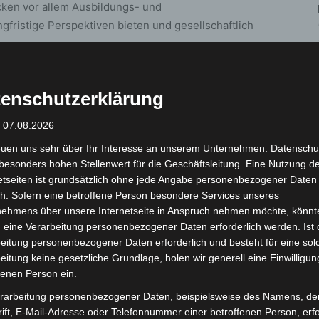
cken vor allem Ausbildungs- und
ngfristige Perspektiven bieten und gesellschaftlich
ekt
enschutzerklärung
sprobieren ein. An einer Experimentierstation bauen
: 07.08.2026
it einfachen Materialien erklärt aha anschaulich, wie
euen uns sehr über Ihr Interesse an unserem Unternehmen. Datenschu
selbstgefertigte Exponat dürfen die Teilnehmenden
besonders hohen Stellenwert für die Geschäftsleitung. Eine Nutzung d
etseiten ist grundsätzlich ohne jede Angabe personenbezogener Daten
h. Sofern eine betroffene Person besondere Services unseres
igen Abfalltrennung. Ein Kurzfilm zeigt, welche
nehmens über unsere Internetseite in Anspruch nehmen möchte, könnt
gehen. Ergänzend verdeutlichen beschädigte
 eine Verarbeitung personenbezogener Daten erforderlich werden. Ist 
eitung personenbezogener Daten erforderlich und besteht für eine sol
on Bränden und Explosionen und sensibilisieren für
eitung keine gesetzliche Grundlage, holen wir generell eine Einwilligun
fenen Person ein.
rarbeitung personenbezogener Daten, beispielsweise des Namens, de
hrmaschine der Stadtreinigung. Interessierte
ift, E-Mail-Adresse oder Telefonnummer einer betroffenen Person, erfo
e, stellen Fragen an die Fachkräfte und nehmen