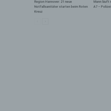
bez
Region Hannover: 21 neue
Mann läuft 
wir
Notfallsanitäter starten beim Roten
A7 – Polize
Kreuz
Zuv
Pe
f
Ps
We
zus
zu
au
unt
ide
g)
Ve
Ver
ode
ge
pe
Ver