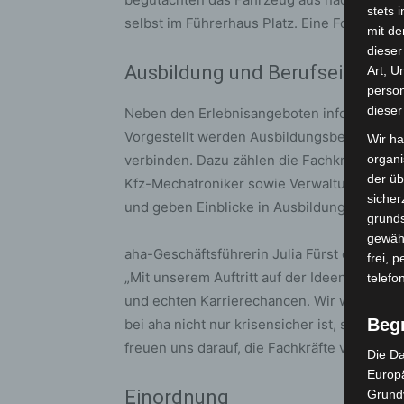
stets 
selbst im Führerhaus Platz. Eine Fotobox e
mit de
dieser
Ausbildung und Berufseinstieg
Art, U
person
dieser
Neben den Erlebnisangeboten informiert ah
Vorgestellt werden Ausbildungsberufe, di
Wir ha
verbinden. Dazu zählen die Fachkraft für Kr
organ
der üb
Kfz-Mechatroniker sowie Verwaltungsfachan
sicher
und geben Einblicke in Ausbildungsinhalte u
grunds
gewähr
aha-Geschäftsführerin Julia Fürst ordnet de
frei, 
„Mit unserem Auftritt auf der IdeenExpo s
telefo
und echten Karrierechancen. Wir wollen de
Beg
bei aha nicht nur krisensicher ist, sondern 
freuen uns darauf, die Fachkräfte von morg
Die Da
Europä
Einordnung
Grund