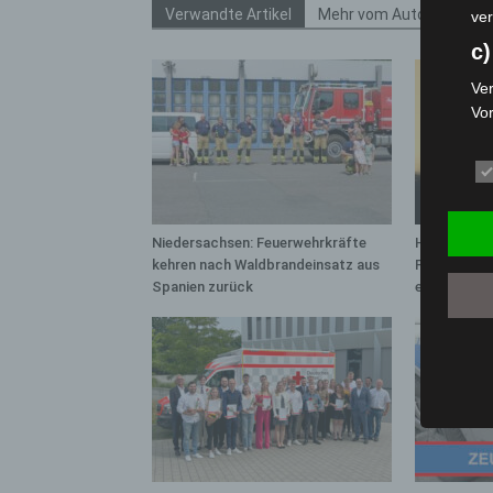
Verwandte Artikel
Mehr vom Autor
ver
c)
Ver
Vo
pe
da
das
ode
die
Niedersachsen: Feuerwehrkräfte
Hannover: 
kehren nach Waldbrandeinsatz aus
Population 
d
Spanien zurück
entdeckt
Ein
per
ei
e)
Pro
Da
wer