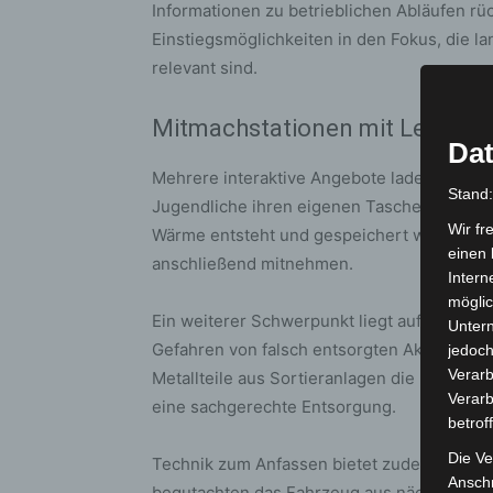
Informationen zu betrieblichen Abläufen rü
Einstiegsmöglichkeiten in den Fokus, die la
relevant sind.
Mitmachstationen mit Lerneff
Dat
Mehrere interaktive Angebote laden zum Au
Stand
Jugendliche ihren eigenen Taschenwärmer. M
Wir fr
Wärme entsteht und gespeichert wird. Das 
einen 
anschließend mitnehmen.
Intern
möglic
Ein weiterer Schwerpunkt liegt auf der richt
Unter
Gefahren von falsch entsorgten Akkus aus
jedoch
Verarb
Metallteile aus Sortieranlagen die Folgen v
Verarb
eine sachgerechte Entsorgung.
betrof
Die Ve
Technik zum Anfassen bietet zudem eine Ke
Anschr
begutachten das Fahrzeug aus nächster Näh