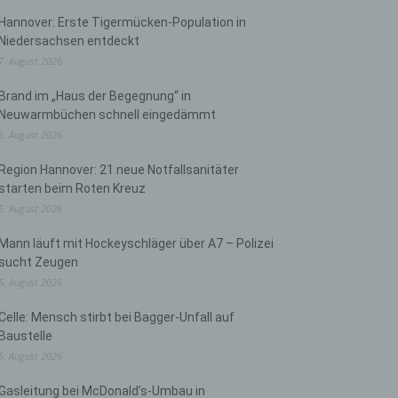
Hannover: Erste Tigermücken-Population in
Niedersachsen entdeckt
7. August 2026
Brand im „Haus der Begegnung“ in
Neuwarmbüchen schnell eingedämmt
6. August 2026
Region Hannover: 21 neue Notfallsanitäter
starten beim Roten Kreuz
5. August 2026
Mann läuft mit Hockeyschläger über A7 – Polizei
sucht Zeugen
5. August 2026
Celle: Mensch stirbt bei Bagger-Unfall auf
Baustelle
5. August 2026
Gasleitung bei McDonald’s-Umbau in