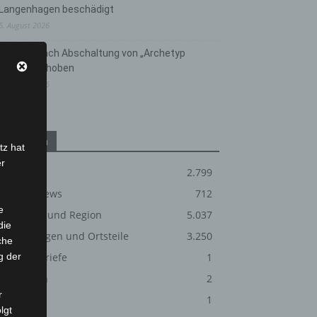
Langenhagen beschädigt
5. August 2026
Anklage nach Abschaltung von „Archetyp
Market“ erhoben
3. August 2026
Kategorien
tz hat
er
Blaulicht
2.799
Corona-News
712
e
Hannover und Region
5.037
die
Langenhagen und Ortsteile
3.250
che
g der
Leserbriefe
1
Menschen
2
r
Über uns
1
lgt