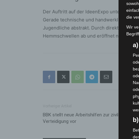
sowohl
einfac
Der Auftritt auf der IdeenExpo unterstreich
die ve
Gerade technische und handwerkliche Beruf
Wir ve
Jugendliche abstrakt. Durch direkte Erlebn
Begrif
Hemmschwellen ab und eröffnet neue Pers
a
Per
ode
bez
ode
Na
od
phy
kul
Vorheriger Artikel
we
BBK stellt neue Arbeitshilfen zur zivilen
b)
Verteidigung vor
Bet
de