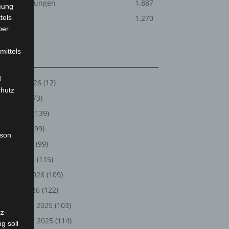
Veranstaltungen
1.887
mung
tels
Welt
1.270
ber
mittels
Archiv
d
August 2026
(12)
chutz
Juli 2026
(73)
Juni 2026
(139)
Mai 2026
(99)
rson
April 2026
(99)
März 2026
(115)
Februar 2026
(109)
Januar 2026
(122)
Dezember 2025
(103)
z-
November 2025
(114)
g soll