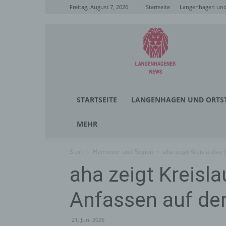
Freitag, August 7, 2026
Startseite
Langenhagen und 
Langenhagener
News
STARTSEITE
LANGENHAGEN UND ORTST
MEHR
Start
Hannover und Region
aha zeigt Kreislaufwi
aha zeigt Kreisl
Anfassen auf de
21. Juni 2026