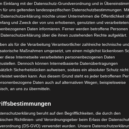
im Einklang mit der Datenschutz-Grundverordnung und in Übereinstim
rmöglicht Erinnerungsfotos direkt am Einsatzfahrzeug.
n für uns geltenden landesspezifischen Datenschutzbestimmungen. Mit
 Datenschutzerklärung möchte unser Unternehmen die Öffentlichkeit ü
 im Fokus
mfang und Zweck der von uns erhobenen, genutzten und verarbeiteten
enbezogenen Daten informieren. Ferner werden betroffene Personen 
 Datenschutzerklärung über die ihnen zustehenden Rechte aufgeklärt.
a umfassend über berufliche Perspektiven.
e technische Kompetenz mit Umwelt- und Klimaschutz
ben als für die Verarbeitung Verantwortlicher zahlreiche technische un
eislauf- und Abfallwirtschaft, Industriemechaniker,
isatorische Maßnahmen umgesetzt, um einen möglichst lückenlosen S
er diese Internetseite verarbeiteten personenbezogenen Daten
gestellte. Mitarbeitende stehen für Gespräche bereit
zustellen. Dennoch können Internetbasierte Datenübertragungen
nd spätere Einsatzfelder.
ätzlich Sicherheitslücken aufweisen, sodass ein absoluter Schutz nicht
leistet werden kann. Aus diesem Grund steht es jeder betroffenen Pe
n Messeauftritt ein:
personenbezogene Daten auch auf alternativen Wegen, beispielsweise
chlagen wir die Brücke zwischen Technik, Umweltschutz
nisch, an uns zu übermitteln.
r nächsten Generation zeigen, dass eine Ausbildung
riffsbestimmungen
einen echten Beitrag zum Klimaschutz leistet. Wir
en an unserem Stand zu inspirieren.“
tenschutzerklärung beruht auf den Begrifflichkeiten, die durch den
ischen Richtlinien- und Verordnungsgeber beim Erlass der Datenschut
verordnung (DS-GVO) verwendet wurden. Unsere Datenschutzerklärun