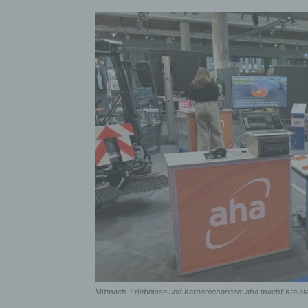
Mitmach-Erlebnisse und Karrierechancen: aha macht Kreislau