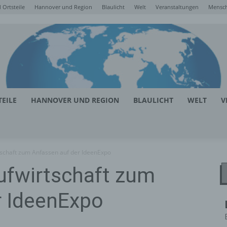
Ortsteile
Hannover und Region
Blaulicht
Welt
Veranstaltungen
Mensc
EILE
HANNOVER UND REGION
BLAULICHT
WELT
V
rtschaft zum Anfassen auf der IdeenExpo
aufwirtschaft zum
r IdeenExpo