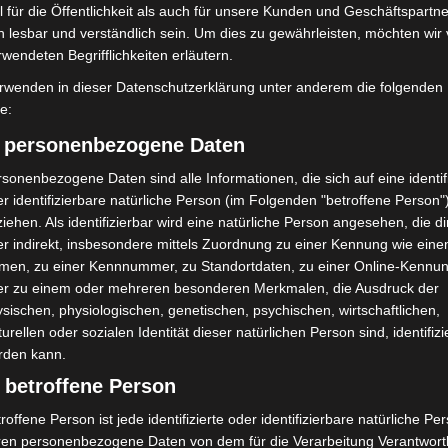
 für die Öffentlichkeit als auch für unsere Kunden und Geschäftspartne
h lesbar und verständlich sein. Um dies zu gewährleisten, möchten wir
t die Bedeutung praxisnaher Berufsorientierung.
rwendeten Begrifflichkeiten erläutern.
e in der Daseinsvorsorge bleiben für viele
rwenden in dieser Datenschutzerklärung unter anderem die folgenden
isse und persönliche Gespräche baut aha
fe:
pektiven.
) personenbezogene Daten
sonenbezogene Daten sind alle Informationen, die sich auf eine identifi
r identifizierbare natürliche Person (im Folgenden "betroffene Person"
iehen. Als identifizierbar wird eine natürliche Person angesehen, die di
r indirekt, insbesondere mittels Zuordnung zu einer Kennung wie ein
men, zu einer Kennnummer, zu Standortdaten, zu einer Online-Kennu
er zu einem oder mehreren besonderen Merkmalen, die Ausdruck der
sischen, physiologischen, genetischen, psychischen, wirtschaftlichen,
turellen oder sozialen Identität dieser natürlichen Person sind, identifizi
Nächster Artikel
rden kann.
Rauchentwicklung an Scheune in Bokeloh
 betroffene Person
frühzeitig gestoppt
roffene Person ist jede identifizierte oder identifizierbare natürliche Pe
ren personenbezogene Daten von dem für die Verarbeitung Verantwort