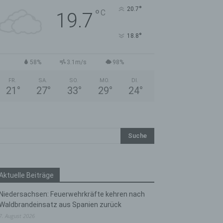
°
20.7
°
C
19.7
°
18.8
58%
3.1m/s
98%
FR.
SA.
SO.
MO.
DI.
21
°
27
°
33
°
29
°
24
°
Aktuelle Beiträge
Niedersachsen: Feuerwehrkräfte kehren nach
Waldbrandeinsatz aus Spanien zurück
7. August 2026