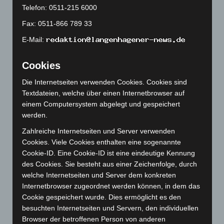
Oktober 2023
(114)
Telefon: 0511-215 6000
September 2023
(133)
Fax: 0511-866 789 33
August 2023
(134)
E-Mail:
Juli 2023
(118)
Juni 2023
(142)
Cookies
Mai 2023
(139)
Die Internetseiten verwenden Cookies. Cookies sind
April 2023
(155)
Textdateien, welche über einen Internetbrowser auf
einem Computersystem abgelegt und gespeichert
März 2023
(174)
werden.
Februar 2023
(154)
Zahlreiche Internetseiten und Server verwenden
Januar 2023
(140)
Cookies. Viele Cookies enthalten eine sogenannte
Dezember 2022
(130)
Cookie-ID. Eine Cookie-ID ist eine eindeutige Kennung
des Cookies. Sie besteht aus einer Zeichenfolge, durch
November 2022
(167)
welche Internetseiten und Server dem konkreten
Oktober 2022
(166)
Internetbrowser zugeordnet werden können, in dem das
September 2022
(205)
Cookie gespeichert wurde. Dies ermöglicht es den
besuchten Internetseiten und Servern, den individuellen
August 2022
(166)
Browser der betroffenen Person von anderen