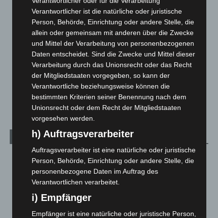
Verantwortlicher oder für die Verarbeitung
Hannover und Region
5.037
Verantwortlicher ist die natürliche oder juristische
Person, Behörde, Einrichtung oder andere Stelle, die
Langenhagen und Ortsteile
3.250
allein oder gemeinsam mit anderen über die Zwecke
Leserbriefe
1
und Mittel der Verarbeitung von personenbezogenen
Menschen
2
Daten entscheidet. Sind die Zwecke und Mittel dieser
Verarbeitung durch das Unionsrecht oder das Recht
Über uns
1
der Mitgliedstaaten vorgegeben, so kann der
Veranstaltungen
1.887
Verantwortliche beziehungsweise können die
Welt
1.270
bestimmten Kriterien seiner Benennung nach dem
Unionsrecht oder dem Recht der Mitgliedstaaten
vorgesehen werden.
h) Auftragsverarbeiter
Archiv
Auftragsverarbeiter ist eine natürliche oder juristische
August 2026
(12)
Person, Behörde, Einrichtung oder andere Stelle, die
personenbezogene Daten im Auftrag des
Juli 2026
(73)
Verantwortlichen verarbeitet.
Juni 2026
(139)
i) Empfänger
Mai 2026
(99)
Empfänger ist eine natürliche oder juristische Person,
April 2026
(99)