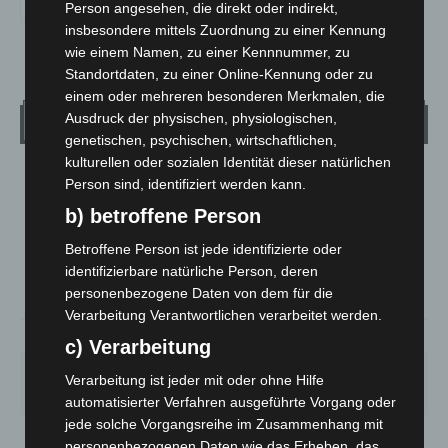
Person angesehen, die direkt oder indirekt,
insbesondere mittels Zuordnung zu einer Kennung
wie einem Namen, zu einer Kennnummer, zu
Standortdaten, zu einer Online-Kennung oder zu
einem oder mehreren besonderen Merkmalen, die
Ausdruck der physischen, physiologischen,
Wetter
genetischen, psychischen, wirtschaftlichen,
kulturellen oder sozialen Identität dieser natürlichen
LANGENHAGEN
Person sind, identifiziert werden kann.
Mäßig Bewölkt
b) betroffene Person
°
13.3
°
C
12
Betroffene Person ist jede identifizierte oder
identifizierbare natürliche Person, deren
°
11
personenbezogene Daten von dem für die
Verarbeitung Verantwortlichen verarbeitet werden.
93%
1.8m/s
38%
c) Verarbeitung
SA.
SO.
MO.
DI.
MI.
Verarbeitung ist jeder mit oder ohne Hilfe
27
°
34
°
27
°
23
°
25
°
automatisierter Verfahren ausgeführte Vorgang oder
jede solche Vorgangsreihe im Zusammenhang mit
personenbezogenen Daten wie das Erheben, das