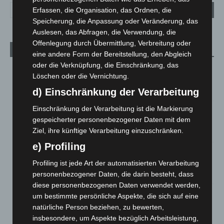
Erfassen, die Organisation, das Ordnen, die
Speicherung, die Anpassung oder Veränderung, das
Auslesen, das Abfragen, die Verwendung, die
Offenlegung durch Übermittlung, Verbreitung oder
Aktuelle Beiträge
eine andere Form der Bereitstellung, den Abgleich
oder die Verknüpfung, die Einschränkung, das
Niedersachsen: Feuerwehrkräfte kehren nach
Löschen oder die Vernichtung.
Waldbrandeinsatz aus Spanien zurück
7. August 2026
d) Einschränkung der Verarbeitung
Einschränkung der Verarbeitung ist die Markierung
Hannover: Erste Tigermücken-Population in Niedersachsen
gespeicherter personenbezogener Daten mit dem
entdeckt
Ziel, ihre künftige Verarbeitung einzuschränken.
7. August 2026
e) Profiling
Brand im „Haus der Begegnung“ in Neuwarmbüchen schnell
eingedämmt
Profiling ist jede Art der automatisierten Verarbeitung
6. August 2026
personenbezogener Daten, die darin besteht, dass
diese personenbezogenen Daten verwendet werden,
Region Hannover: 21 neue Notfallsanitäter starten beim
um bestimmte persönliche Aspekte, die sich auf eine
Roten Kreuz
natürliche Person beziehen, zu bewerten,
5. August 2026
insbesondere, um Aspekte bezüglich Arbeitsleistung,