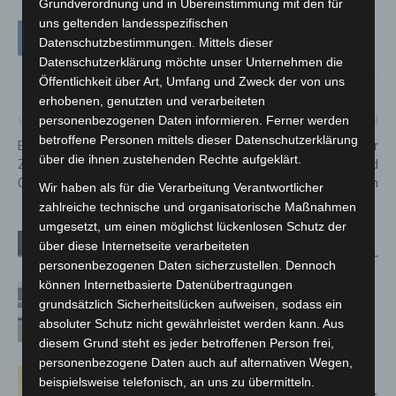
Grundverordnung und in Übereinstimmung mit den für
uns geltenden landesspezifischen
Datenschutzbestimmungen. Mittels dieser
Datenschutzerklärung möchte unser Unternehmen die
Öffentlichkeit über Art, Umfang und Zweck der von uns
erhobenen, genutzten und verarbeiteten
personenbezogenen Daten informieren. Ferner werden
Vorheriger Artikel
Nächster Artikel
betroffene Personen mittels dieser Datenschutzerklärung
BKA meldet Fahndungserfolg:
Kamishibai-Erzähltheater für
über die ihnen zustehenden Rechte aufgeklärt.
Zwei vermisste Kinder aus
Kinder im Haus der Jugend
Cottbus wieder da
Langenhagen
Wir haben als für die Verarbeitung Verantwortlicher
zahlreiche technische und organisatorische Maßnahmen
umgesetzt, um einen möglichst lückenlosen Schutz der
Verwandte Artikel
Mehr vom Autor
über diese Internetseite verarbeiteten
personenbezogenen Daten sicherzustellen. Dennoch
können Internetbasierte Datenübertragungen
Niedersachsen: Feuerwehrkräfte
grundsätzlich Sicherheitslücken aufweisen, sodass ein
kehren nach Waldbrandeinsatz aus
absoluter Schutz nicht gewährleistet werden kann. Aus
Spanien zurück
diesem Grund steht es jeder betroffenen Person frei,
personenbezogene Daten auch auf alternativen Wegen,
Hannover: Erste Tigermücken-
beispielsweise telefonisch, an uns zu übermitteln.