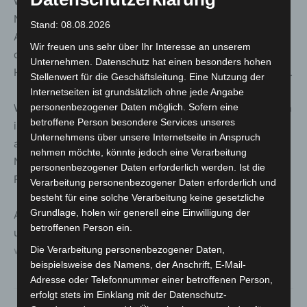
wenig beeinträchtigt und die Auswirkungen für die
Nachbarschaft so gering wie möglich gehalten werden.
Stand: 08.08.2026
Auch in den Wintermonaten wird daher gearbeitet – trotz
Wir freuen uns sehr über Ihr Interesse an unserem
der damit verbunden höheren baulichen
Unternehmen. Datenschutz hat einen besonders hohen
Herausforderungen und kostenintensiveren Maßnahmen.
Stellenwert für die Geschäftsleitung. Eine Nutzung der
Internetseiten ist grundsätzlich ohne jede Angabe
Während der gesamten Baumaßnahmen an der Nordbahn
personenbezogener Daten möglich. Sofern eine
betroffene Person besondere Services unseres
ist mit dem Anspruch auf passiven Schallschutz ein
Unternehmens über unsere Internetseite in Anspruch
ausreichender Lärmschutz durch die ausgewiesene
nehmen möchte, könnte jedoch eine Verarbeitung
Nachtschutzzone des Lärmschutzbereichs gemäß
personenbezogener Daten erforderlich werden. Ist die
Fluglärmschutzgesetz gewährleistet.
Verarbeitung personenbezogener Daten erforderlich und
besteht für eine solche Verarbeitung keine gesetzliche
Grundlage, holen wir generell eine Einwilligung der
Alle Informationen zum Bauprojekt, Sperrungszeiträume
betroffenen Person ein.
und zum Schallschutzprogramm finden Anwohner auf
www.haj-bahnfrei.de
.
Die Verarbeitung personenbezogener Daten,
beispielsweise des Namens, der Anschrift, E-Mail-
Adresse oder Telefonnummer einer betroffenen Person,
erfolgt stets im Einklang mit der Datenschutz-