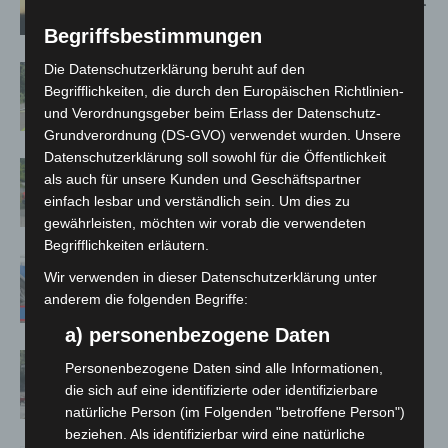
Population in Niedersachsen entdeckt
Begriffsbestimmungen
Die Datenschutzerklärung beruht auf den
Brand im „Haus der Begegnung“ in
Begrifflichkeiten, die durch den Europäischen Richtlinien-
Neuwarmbüchen schnell eingedämmt
und Verordnungsgeber beim Erlass der Datenschutz-
Grundverordnung (DS-GVO) verwendet wurden. Unsere
Datenschutzerklärung soll sowohl für die Öffentlichkeit
Region Hannover: 21 neue
als auch für unsere Kunden und Geschäftspartner
Notfallsanitäter starten beim Roten
einfach lesbar und verständlich sein. Um dies zu
Kreuz
gewährleisten, möchten wir vorab die verwendeten
Begrifflichkeiten erläutern.
Mann läuft mit Hockeyschläger über
Wir verwenden in dieser Datenschutzerklärung unter
A7 – Polizei sucht Zeugen
anderem die folgenden Begriffe:
a) personenbezogene Daten
Gasleitung bei McDonald’s-Umbau in
Personenbezogene Daten sind alle Informationen,
Langenhagen beschädigt
die sich auf eine identifizierte oder identifizierbare
natürliche Person (im Folgenden "betroffene Person")
beziehen. Als identifizierbar wird eine natürliche