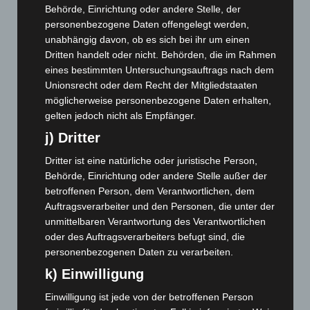
Behörde, Einrichtung oder andere Stelle, der
März 2026
(115)
personenbezogene Daten offengelegt werden,
Februar 2026
(109)
unabhängig davon, ob es sich bei ihr um einen
Dritten handelt oder nicht. Behörden, die im Rahmen
Januar 2026
(122)
eines bestimmten Untersuchungsauftrags nach dem
Dezember 2025
(103)
Unionsrecht oder dem Recht der Mitgliedstaaten
November 2025
(114)
möglicherweise personenbezogene Daten erhalten,
gelten jedoch nicht als Empfänger.
Oktober 2025
(112)
j) Dritter
September 2025
(93)
Dritter ist eine natürliche oder juristische Person,
August 2025
(90)
Behörde, Einrichtung oder andere Stelle außer der
Juli 2025
(90)
betroffenen Person, dem Verantwortlichen, dem
Juni 2025
(103)
Auftragsverarbeiter und den Personen, die unter der
unmittelbaren Verantwortung des Verantwortlichen
Mai 2025
(112)
oder des Auftragsverarbeiters befugt sind, die
April 2025
(88)
personenbezogenen Daten zu verarbeiten.
März 2025
(111)
k) Einwilligung
Februar 2025
(96)
Einwilligung ist jede von der betroffenen Person
Januar 2025
(88)