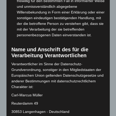
freiwillig für den bestimmten Fall in informierter Weise
und unmissverständlich abgegebene
Dezember 2024
(89)
Willensbekundung in Form einer Erklärung oder einer
November 2024
(94)
sonstigen eindeutigen bestätigenden Handlung, mit
Oktober 2024
(93)
der die betroffene Person zu verstehen gibt, dass sie
mit der Verarbeitung der sie betreffenden
September 2024
(112)
personenbezogenen Daten einverstanden ist.
August 2024
(107)
Juli 2024
(89)
Name und Anschrift des für die
Juni 2024
(107)
Verarbeitung Verantwortlichen
Mai 2024
(149)
Verantwortlicher im Sinne der Datenschutz-
April 2024
(102)
Grundverordnung, sonstiger in den Mitgliedstaaten der
Europäischen Union geltenden Datenschutzgesetze und
März 2024
(103)
anderer Bestimmungen mit datenschutzrechtlichem
Februar 2024
(103)
Charakter ist:
Januar 2024
(111)
Carl-Marcus Müller
Dezember 2023
(130)
Reuterdamm 49
November 2023
(130)
30853 Langenhagen - Deutschland