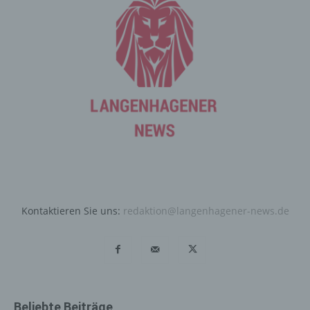
Internetseite durch eine betroffene Person oder ein
automatisiertes System eine Reihe von allgemeinen
Daten und Informationen. Diese allgemeinen Daten und
Informationen werden in den Logfiles des Servers
gespeichert. Erfasst werden können die (1) verwendeten
Browsertypen und Versionen, (2) das vom zugreifenden
System verwendete Betriebssystem, (3) die
Internetseite, von welcher ein zugreifendes System auf
unsere Internetseite gelangt (sogenannte Referrer), (4)
die Unterwebseiten, welche über ein zugreifendes
System auf unserer Internetseite angesteuert werden,
(5) das Datum und die Uhrzeit eines Zugriffs auf die
Internetseite, (6) eine Internet-Protokoll-Adresse (IP-
Adresse), (7) der Internet-Service-Provider des
Kontaktieren Sie uns:
redaktion@langenhagener-news.de
zugreifenden Systems und (8) sonstige ähnliche Daten
und Informationen, die der Gefahrenabwehr im Falle von
Angriffen auf unsere informationstechnologischen
Systeme dienen.
Bei der Nutzung dieser allgemeinen Daten und
Informationen ziehen wird keine Rückschlüsse auf die
Beliebte Beiträge