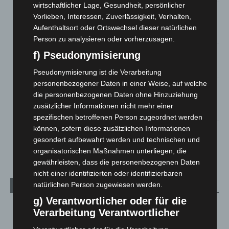
wirtschaftlicher Lage, Gesundheit, persönlicher
Mann läuft mit Hockeyschläger über A7 – Polizei sucht
Vorlieben, Interessen, Zuverlässigkeit, Verhalten,
Zeugen
Aufenthaltsort oder Ortswechsel dieser natürlichen
5. August 2026
Person zu analysieren oder vorherzusagen.
f) Pseudonymisierung
Celle: Mensch stirbt bei Bagger-Unfall auf Baustelle
5. August 2026
Pseudonymisierung ist die Verarbeitung
personenbezogener Daten in einer Weise, auf welche
Gasleitung bei McDonald’s-Umbau in Langenhagen
die personenbezogenen Daten ohne Hinzuziehung
beschädigt
zusätzlicher Informationen nicht mehr einer
5. August 2026
spezifischen betroffenen Person zugeordnet werden
können, sofern diese zusätzlichen Informationen
Anklage nach Abschaltung von „Archetyp Market“ erhoben
gesondert aufbewahrt werden und technischen und
3. August 2026
organisatorischen Maßnahmen unterliegen, die
gewährleisten, dass die personenbezogenen Daten
nicht einer identifizierten oder identifizierbaren
natürlichen Person zugewiesen werden.
Kategorien
g) Verantwortlicher oder für die
Blaulicht
2.799
Verarbeitung Verantwortlicher
Corona-News
712