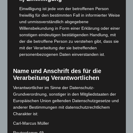
August 2025
(90)
Einwilligung ist jede von der betroffenen Person
Juli 2025
(90)
freiwillig für den bestimmten Fall in informierter Weise
Juni 2025
(103)
und unmissverständlich abgegebene
Mai 2025
(112)
Willensbekundung in Form einer Erklärung oder einer
sonstigen eindeutigen bestätigenden Handlung, mit
April 2025
(88)
der die betroffene Person zu verstehen gibt, dass sie
März 2025
(111)
mit der Verarbeitung der sie betreffenden
Februar 2025
(96)
personenbezogenen Daten einverstanden ist.
Januar 2025
(88)
Name und Anschrift des für die
Dezember 2024
(89)
Verarbeitung Verantwortlichen
November 2024
(94)
Verantwortlicher im Sinne der Datenschutz-
Oktober 2024
(93)
Grundverordnung, sonstiger in den Mitgliedstaaten der
September 2024
(112)
Europäischen Union geltenden Datenschutzgesetze und
August 2024
(107)
anderer Bestimmungen mit datenschutzrechtlichem
Charakter ist:
Juli 2024
(89)
Carl-Marcus Müller
Juni 2024
(107)
Reuterdamm 49