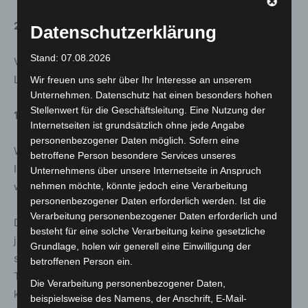
21. September 2022 – Mario Honkomp – Biodiversität
Datenschutzerklärung
Stand: 07.08.2026
Verschiedene Lebensformen, unterschiedliche
Lebensräume und genetische Vielfalt am Flughafen
Wir freuen uns sehr über Ihr Interesse an unserem
Unternehmen. Datenschutz hat einen besonders hohen
Stellenwert für die Geschäftsleitung. Eine Nutzung der
16. November 2022 – Maik Blötz – Infrastruktur
Internetseiten ist grundsätzlich ohne jede Angabe
personenbezogener Daten möglich. Sofern eine
Warum die Instandhaltung und Modernisierung der
betroffene Person besondere Services unseres
Infrastruktur HAJ so wichtig ist, um zukunfts- und
Unternehmens über unsere Internetseite in Anspruch
wettbewerbsfähig zu bleiben
nehmen möchte, könnte jedoch eine Verarbeitung
personenbezogener Daten erforderlich werden. Ist die
Verarbeitung personenbezogener Daten erforderlich und
Die Expertenvorträge ‚Zweieinhalb für Zehn‘ finden
besteht für eine solche Verarbeitung keine gesetzliche
jeweils von
14:00 bis 16:30 Uhr
in der daHAJm-Lounge
Grundlage, holen wir generell eine Einwilligung der
statt. Die daHAJm-Lounge befindet sich zwischen
betroffenen Person ein.
Terminal B und C in der Abflugebene. Die Teilnahme ist
Die Verarbeitung personenbezogener Daten,
kostenlos.
beispielsweise des Namens, der Anschrift, E-Mail-