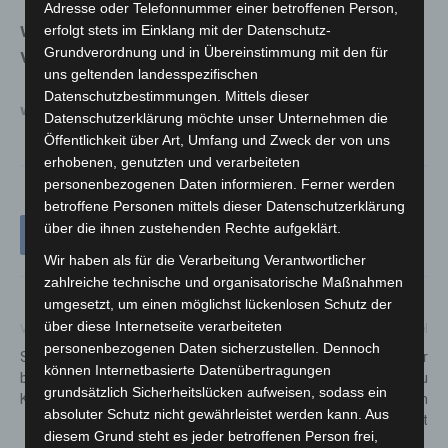
Adresse oder Telefonnummer einer betroffenen Person,
Weitere Informationen und Anmeldung für die
erfolgt stets im Einklang mit der Datenschutz-
Grundverordnung und in Übereinstimmung mit den für
Vortragsreihe ‚Zweieinhalb für Zehn‘ auf
:
uns geltenden landesspezifischen
Datenschutzbestimmungen. Mittels dieser
www.hannover-airport.de/nachbarschaft
Datenschutzerklärung möchte unser Unternehmen die
Öffentlichkeit über Art, Umfang und Zweck der von uns
erhobenen, genutzten und verarbeiteten
personenbezogenen Daten informieren. Ferner werden
betroffene Personen mittels dieser Datenschutzerklärung
über die ihnen zustehenden Rechte aufgeklärt.
Wir haben als für die Verarbeitung Verantwortlicher
zahlreiche technische und organisatorische Maßnahmen
umgesetzt, um einen möglichst lückenlosen Schutz der
über diese Internetseite verarbeiteten
Vorheriger Artikel
Nächster Artikel
personenbezogenen Daten sicherzustellen. Dennoch
Sozialministerin Behrens
Maschseefest in Hannover
können Internetbasierte Datenübertragungen
besucht MHH-
2022 – Neuigkeiten zu
grundsätzlich Sicherheitslücken aufweisen, sodass ein
Kinderschutzambulanz
Deutschlands größtem
absoluter Schutz nicht gewährleistet werden kann. Aus
Seefest
diesem Grund steht es jeder betroffenen Person frei,