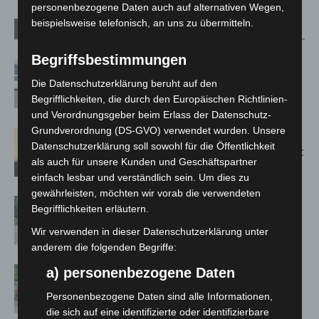
personenbezogene Daten auch auf alternativen Wegen,
beispielsweise telefonisch, an uns zu übermitteln.
Verwandte Artikel
Mehr vom Autor
Begriffsbestimmungen
Niedersachsen: Feuerwehrkräfte
kehren nach Waldbrandeinsatz aus
Die Datenschutzerklärung beruht auf den
Spanien zurück
Begrifflichkeiten, die durch den Europäischen Richtlinien-
und Verordnungsgeber beim Erlass der Datenschutz-
Grundverordnung (DS-GVO) verwendet wurden. Unsere
Hannover: Erste Tigermücken-
Datenschutzerklärung soll sowohl für die Öffentlichkeit
Population in Niedersachsen entdeckt
als auch für unsere Kunden und Geschäftspartner
einfach lesbar und verständlich sein. Um dies zu
gewährleisten, möchten wir vorab die verwendeten
Brand im „Haus der Begegnung“ in
Begrifflichkeiten erläutern.
Neuwarmbüchen schnell eingedämmt
Wir verwenden in dieser Datenschutzerklärung unter
anderem die folgenden Begriffe:
Region Hannover: 21 neue
a) personenbezogene Daten
Notfallsanitäter starten beim Roten
Personenbezogene Daten sind alle Informationen,
Kreuz
die sich auf eine identifizierte oder identifizierbare