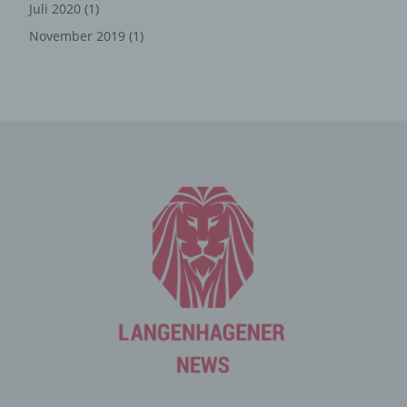
Juli 2020
(1)
Die Internetseite erfasst mit jedem Aufruf der
November 2019
(1)
Internetseite durch eine betroffene Person oder ein
automatisiertes System eine Reihe von allgemeinen
Daten und Informationen. Diese allgemeinen Daten und
Informationen werden in den Logfiles des Servers
gespeichert. Erfasst werden können die (1) verwendeten
Browsertypen und Versionen, (2) das vom zugreifenden
System verwendete Betriebssystem, (3) die
Internetseite, von welcher ein zugreifendes System auf
unsere Internetseite gelangt (sogenannte Referrer), (4)
die Unterwebseiten, welche über ein zugreifendes
System auf unserer Internetseite angesteuert werden,
(5) das Datum und die Uhrzeit eines Zugriffs auf die
Internetseite, (6) eine Internet-Protokoll-Adresse (IP-
Adresse), (7) der Internet-Service-Provider des
zugreifenden Systems und (8) sonstige ähnliche Daten
und Informationen, die der Gefahrenabwehr im Falle von
Angriffen auf unsere informationstechnologischen
Systeme dienen.