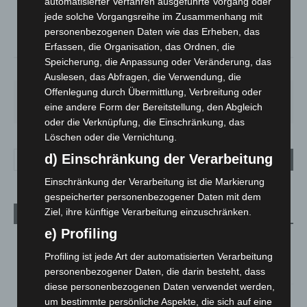
°
automatisierter Verfahren ausgeführte Vorgang oder
21.7
°
C
21
jede solche Vorgangsreihe im Zusammenhang mit
°
personenbezogenen Daten wie das Erheben, das
18.8
Erfassen, die Organisation, das Ordnen, die
Speicherung, die Anpassung oder Veränderung, das
59%
3.9m/s
77%
Auslesen, das Abfragen, die Verwendung, die
Offenlegung durch Übermittlung, Verbreitung oder
FR.
SA.
SO.
MO.
DI.
21
°
26
°
32
°
31
°
23
°
eine andere Form der Bereitstellung, den Abgleich
oder die Verknüpfung, die Einschränkung, das
Löschen oder die Vernichtung.
d) Einschränkung der Verarbeitung
Einschränkung der Verarbeitung ist die Markierung
gespeicherter personenbezogener Daten mit dem
Ziel, ihre künftige Verarbeitung einzuschränken.
Aktuelle Beiträge
e) Profiling
Niedersachsen: Feuerwehrkräfte kehren nach
Waldbrandeinsatz aus Spanien zurück
Profiling ist jede Art der automatisierten Verarbeitung
7. August 2026
personenbezogener Daten, die darin besteht, dass
diese personenbezogenen Daten verwendet werden,
Hannover: Erste Tigermücken-Population in Niedersachsen
um bestimmte persönliche Aspekte, die sich auf eine