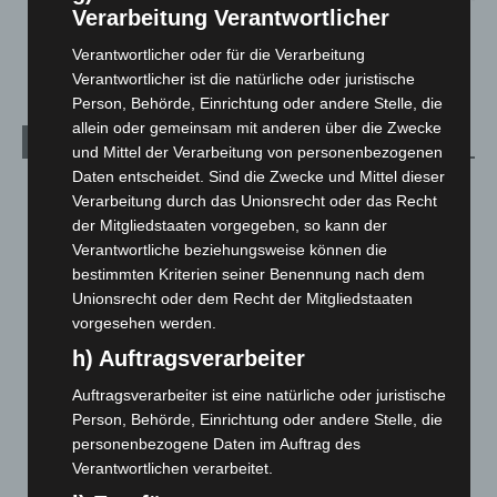
Verarbeitung Verantwortlicher
Anklage nach Abschaltung von „Archetyp Market“ erhoben
3. August 2026
Verantwortlicher oder für die Verarbeitung
Verantwortlicher ist die natürliche oder juristische
Person, Behörde, Einrichtung oder andere Stelle, die
allein oder gemeinsam mit anderen über die Zwecke
Kategorien
und Mittel der Verarbeitung von personenbezogenen
Daten entscheidet. Sind die Zwecke und Mittel dieser
Blaulicht
2.799
Verarbeitung durch das Unionsrecht oder das Recht
Corona-News
712
der Mitgliedstaaten vorgegeben, so kann der
Verantwortliche beziehungsweise können die
Hannover und Region
5.037
bestimmten Kriterien seiner Benennung nach dem
Langenhagen und Ortsteile
3.250
Unionsrecht oder dem Recht der Mitgliedstaaten
Leserbriefe
1
vorgesehen werden.
Menschen
2
h) Auftragsverarbeiter
Über uns
1
Auftragsverarbeiter ist eine natürliche oder juristische
Person, Behörde, Einrichtung oder andere Stelle, die
Veranstaltungen
1.887
personenbezogene Daten im Auftrag des
Welt
1.270
Verantwortlichen verarbeitet.