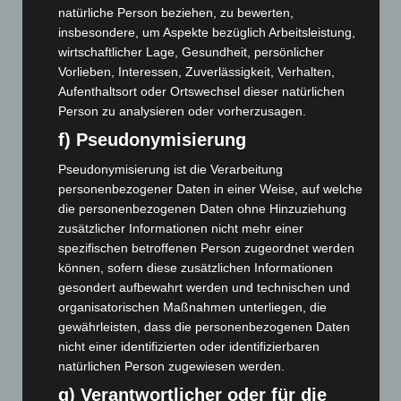
entdeckt
natürliche Person beziehen, zu bewerten,
7. August 2026
insbesondere, um Aspekte bezüglich Arbeitsleistung,
wirtschaftlicher Lage, Gesundheit, persönlicher
Brand im „Haus der Begegnung“ in Neuwarmbüchen schnell
Vorlieben, Interessen, Zuverlässigkeit, Verhalten,
eingedämmt
Aufenthaltsort oder Ortswechsel dieser natürlichen
6. August 2026
Person zu analysieren oder vorherzusagen.
Region Hannover: 21 neue Notfallsanitäter starten beim
f) Pseudonymisierung
Roten Kreuz
Pseudonymisierung ist die Verarbeitung
5. August 2026
personenbezogener Daten in einer Weise, auf welche
die personenbezogenen Daten ohne Hinzuziehung
Mann läuft mit Hockeyschläger über A7 – Polizei sucht
Zeugen
zusätzlicher Informationen nicht mehr einer
spezifischen betroffenen Person zugeordnet werden
5. August 2026
können, sofern diese zusätzlichen Informationen
gesondert aufbewahrt werden und technischen und
Celle: Mensch stirbt bei Bagger-Unfall auf Baustelle
organisatorischen Maßnahmen unterliegen, die
5. August 2026
gewährleisten, dass die personenbezogenen Daten
Gasleitung bei McDonald’s-Umbau in Langenhagen
nicht einer identifizierten oder identifizierbaren
beschädigt
natürlichen Person zugewiesen werden.
5. August 2026
g) Verantwortlicher oder für die