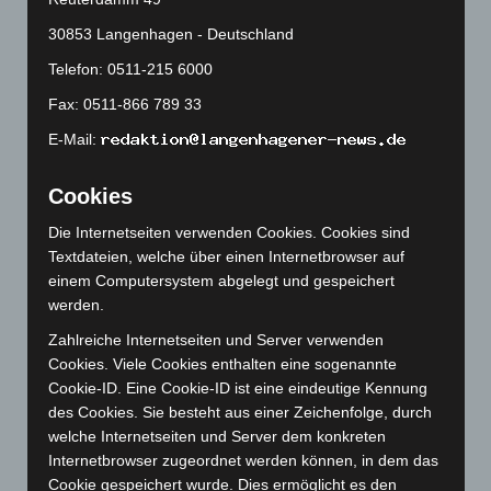
Mai 2024
(149)
30853 Langenhagen - Deutschland
April 2024
(102)
März 2024
(103)
Telefon: 0511-215 6000
Februar 2024
(103)
Fax: 0511-866 789 33
Januar 2024
(111)
E-Mail:
Dezember 2023
(130)
Cookies
November 2023
(130)
Oktober 2023
(114)
Die Internetseiten verwenden Cookies. Cookies sind
Textdateien, welche über einen Internetbrowser auf
September 2023
(133)
einem Computersystem abgelegt und gespeichert
August 2023
(134)
werden.
Juli 2023
(118)
Zahlreiche Internetseiten und Server verwenden
Juni 2023
(142)
Cookies. Viele Cookies enthalten eine sogenannte
Cookie-ID. Eine Cookie-ID ist eine eindeutige Kennung
Mai 2023
(139)
des Cookies. Sie besteht aus einer Zeichenfolge, durch
April 2023
(155)
welche Internetseiten und Server dem konkreten
Internetbrowser zugeordnet werden können, in dem das
März 2023
(174)
Cookie gespeichert wurde. Dies ermöglicht es den