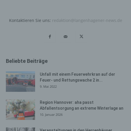
Bei der Nutzung dieser allgemeinen Daten und
Informationen ziehen wird keine Rückschlüsse auf die
betroffene Person. Diese Informationen werden vielmehr
Kontaktieren Sie uns:
redaktion@langenhagener-news.de
benötigt, um (1) die Inhalte unserer Internetseite korrekt
auszuliefern, (2) die Inhalte unserer Internetseite sowie
die Werbung für diese zu optimieren, (3) die dauerhafte
Funktionsfähigkeit unserer informationstechnologischen
Systeme und der Technik unserer Internetseite zu
gewährleisten sowie (4) um Strafverfolgungsbehörden
Beliebte Beiträge
im Falle eines Cyberangriffes die zur Strafverfolgung
notwendigen Informationen bereitzustellen. Diese
anonym erhobenen Daten und Informationen werden
Unfall mit einem Feuerwehrkran auf der
durch uns daher einerseits statistisch und ferner mit dem
Feuer- und Rettungswache 2 in...
Ziel ausgewertet, den Datenschutz und die
9. Mai 2022
Datensicherheit in unserem Unternehmen zu erhöhen,
um letztlich ein optimales Schutzniveau für die von uns
Region Hannover: aha passt
verarbeiteten personenbezogenen Daten
Abfallentsorgung an extreme Winterlage an
sicherzustellen. Die anonymen Daten der Server-Logfiles
10. Januar 2026
werden getrennt von allen durch eine betroffene Person
angegebenen personenbezogenen Daten gespeichert.
Veranstaltungen in den Herrenhäuser