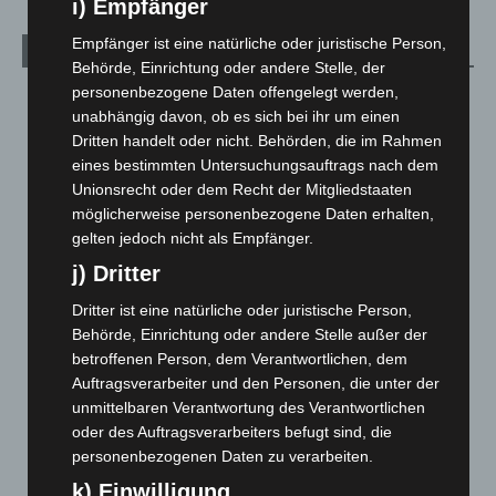
i) Empfänger
Empfänger ist eine natürliche oder juristische Person,
Archiv
Behörde, Einrichtung oder andere Stelle, der
personenbezogene Daten offengelegt werden,
August 2026
(12)
unabhängig davon, ob es sich bei ihr um einen
Juli 2026
(73)
Dritten handelt oder nicht. Behörden, die im Rahmen
Juni 2026
(139)
eines bestimmten Untersuchungsauftrags nach dem
Unionsrecht oder dem Recht der Mitgliedstaaten
Mai 2026
(99)
möglicherweise personenbezogene Daten erhalten,
April 2026
(99)
gelten jedoch nicht als Empfänger.
März 2026
(115)
j) Dritter
Februar 2026
(109)
Dritter ist eine natürliche oder juristische Person,
Januar 2026
(122)
Behörde, Einrichtung oder andere Stelle außer der
betroffenen Person, dem Verantwortlichen, dem
Dezember 2025
(103)
Auftragsverarbeiter und den Personen, die unter der
November 2025
(114)
unmittelbaren Verantwortung des Verantwortlichen
Oktober 2025
(112)
oder des Auftragsverarbeiters befugt sind, die
personenbezogenen Daten zu verarbeiten.
September 2025
(93)
k) Einwilligung