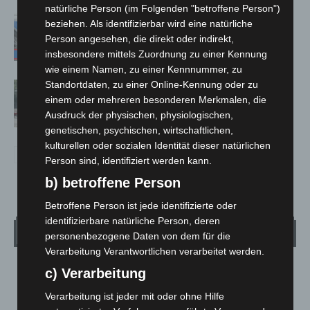
natürliche Person (im Folgenden "betroffene Person")
Mann läuft mit Hockeyschläger über
beziehen. Als identifizierbar wird eine natürliche
A7 – Polizei sucht Zeugen
Person angesehen, die direkt oder indirekt,
insbesondere mittels Zuordnung zu einer Kennung
wie einem Namen, zu einer Kennnummer, zu
Standortdaten, zu einer Online-Kennung oder zu
Gasleitung bei McDonald’s-Umbau in
einem oder mehreren besonderen Merkmalen, die
Langenhagen beschädigt
Ausdruck der physischen, physiologischen,
genetischen, psychischen, wirtschaftlichen,
kulturellen oder sozialen Identität dieser natürlichen
Person sind, identifiziert werden kann.
b) betroffene Person
Betroffene Person ist jede identifizierte oder
identifizierbare natürliche Person, deren
Wetter
personenbezogene Daten von dem für die
Verarbeitung Verantwortlichen verarbeitet werden.
LANGENHAGEN
c) Verarbeitung
Überwiegend Bewölkt
Verarbeitung ist jeder mit oder ohne Hilfe