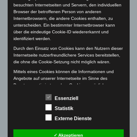
Februar 2023
(154)
besuchten Internetseiten und Servern, den individuellen
Januar 2023
(140)
Browser der betroffenen Person von anderen
Internetbrowsern, die andere Cookies enthalten, zu
Dezember 2022
(130)
unterscheiden. Ein bestimmter Internetbrowser kann
November 2022
(167)
über die eindeutige Cookie-ID wiedererkannt und
Oktober 2022
(166)
identifiziert werden.
September 2022
(205)
Durch den Einsatz von Cookies kann den Nutzern dieser
Internetseite nutzerfreundlichere Services bereitstellen,
August 2022
(166)
die ohne die Cookie-Setzung nicht möglich wären.
Juli 2022
(133)
Mittels eines Cookies können die Informationen und
Juni 2022
(167)
Angebote auf unserer Internetseite im Sinne des
Mai 2022
(177)
Benutzers optimiert werden. Cookies ermöglichen uns,
wie bereits erwähnt, die Benutzer unserer Internetseite
April 2022
(198)
Essenziell
wiederzuerkennen. Zweck dieser Wiedererkennung ist
März 2022
(221)
es, den Nutzern die Verwendung unserer Internetseite
Statistik
Februar 2022
(189)
zu erleichtern. Der Benutzer einer Internetseite, die
Externe Dienste
Cookies verwendet, muss beispielsweise nicht bei jedem
Januar 2022
(190)
Besuch der Internetseite erneut seine Zugangsdaten
Dezember 2021
(204)
eingeben, weil dies von der Internetseite und dem auf
✓ Akzeptieren