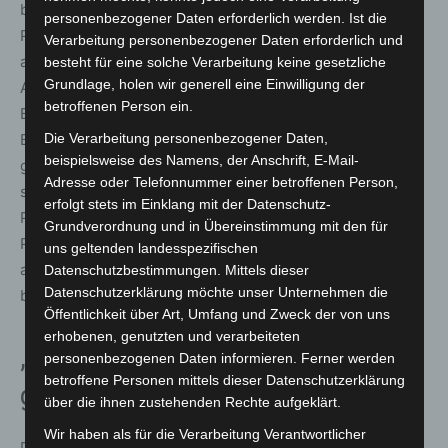
bei den Praxiseinsätzen. Lehre ist hier ein dynamischer
personenbezogener Daten erforderlich werden. Ist die
Prozess, der sich den aktuellen Herausforderungen
Verarbeitung personenbezogener Daten erforderlich und
anpassen muss“, resümierte Juliane Annussek,
besteht für eine solche Verarbeitung keine gesetzliche
Grundlage, holen wir generell eine Einwilligung der
Akademieleiterin und Geschäftsführerin der
betroffenen Person ein.
Bildungsakademie Pflege der MHH, und dankte allen
Beteiligten: „Ich möchte mich ausdrücklich für dieses
Die Verarbeitung personenbezogener Daten,
beispielsweise des Namens, der Anschrift, E-Mail-
großartige Engagement aller Lehrenden bedanken,
Adresse oder Telefonnummer einer betroffenen Person,
sowohl bei den Theorielehrenden als auch den
erfolgt stets im Einklang mit der Datenschutz-
Praxislehrenden, unseren Praxisanleiterinnen und
Grundverordnung und in Übereinstimmung mit den für
Praxisanleitern. Und ganz besonders bei Frau Tewes, die
uns geltenden landesspezifischen
als Fachbereichsleitung der Pflegeausbildungen alles
Datenschutzbestimmungen. Mittels dieser
Datenschutzerklärung möchte unser Unternehmen die
begleitet hat.“
Öffentlichkeit über Art, Umfang und Zweck der von uns
erhobenen, genutzten und verarbeiteten
„Ich wurde gut an die Hand
personenbezogenen Daten informieren. Ferner werden
betroffene Personen mittels dieser Datenschutzerklärung
genommen“
über die ihnen zustehenden Rechte aufgeklärt.
Wir haben als für die Verarbeitung Verantwortlicher
Die beiden Auszubildenden Ninke Huchthausen und