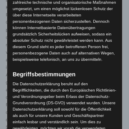
zahlreiche technische und organisatorische Maßnahmen
Kevin Schnee freuen sich über ihren Abschluss als
umgesetzt, um einen möglichst lückenlosen Schutz der
Pflegefachkraft. Auch wenn der Start unter
über diese Internetseite verarbeiteten
personenbezogenen Daten sicherzustellen. Dennoch
Coronabedingungen schwierig war, konnten sie viele
können Internetbasierte Datenübertragungen
praktische Erfahrungen sammeln: „Ich habe vor allem bei
grundsätzlich Sicherheitslücken aufweisen, sodass ein
den Pflegeeinsätzen auf den Stationen viel gelernt und
absoluter Schutz nicht gewährleistet werden kann. Aus
mitgenommen, so dass ich mich gut auf den Beruf
diesem Grund steht es jeder betroffenen Person frei,
vorbereitet fühle“, sagt Ninke Huchthausen (23). Sie hat
personenbezogene Daten auch auf alternativen Wegen,
als Schwerpunkt die Kinderheilkunde gewählt und wird
beispielsweise telefonisch, an uns zu übermitteln.
in der Kinderklinik der MHH als Pflegefachkraft arbeiten.
Begriffsbestimmungen
Auch Kevin Schnee (23) blickt zufrieden auf die
generalistische Pflegeausbildung zurück: „Ich wurde gut
Die Datenschutzerklärung beruht auf den
an die Hand genommen und habe viel Neues gelernt, so
Begrifflichkeiten, die durch den Europäischen Richtlinien-
und Verordnungsgeber beim Erlass der Datenschutz-
dass ich mich jetzt auf meinen Einsatz in der Klinischen
Grundverordnung (DS-GVO) verwendet wurden. Unsere
Psychiatrie der MHH freue“, zieht er ein Fazit. Hier und
Datenschutzerklärung soll sowohl für die Öffentlichkeit
da hätten sich beide noch mehr Einblick gewünscht, aber
als auch für unsere Kunden und Geschäftspartner
dafür fehlte die Zeit. Jetzt beginnt für sie die
einfach lesbar und verständlich sein. Um dies zu
Spezialisierung im Berufsleben.
gewährleisten, möchten wir vorab die verwendeten