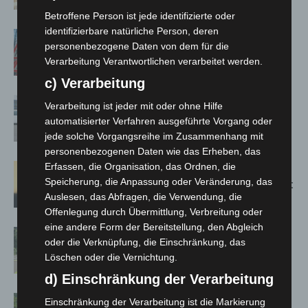
Jacques’ Wein-Depot Isernhagen
Betroffene Person ist jede identifizierte oder
identifizierbare natürliche Person, deren
A2: Zweite Turbobaustelle startet
personenbezogene Daten von dem für die
zwischen Hannover-West und
Verarbeitung Verantwortlichen verarbeitet werden.
Bothfeld
c) Verarbeitung
Niedersachsen: Feuerwehrkräfte
Verarbeitung ist jeder mit oder ohne Hilfe
kehren nach Waldbrandeinsatz aus
automatisierter Verfahren ausgeführte Vorgang oder
Spanien zurück
jede solche Vorgangsreihe im Zusammenhang mit
personenbezogenen Daten wie das Erheben, das
Erfassen, die Organisation, das Ordnen, die
Hannover: Erste Tigermücken-
Speicherung, die Anpassung oder Veränderung, das
Population in Niedersachsen entdeckt
Auslesen, das Abfragen, die Verwendung, die
Offenlegung durch Übermittlung, Verbreitung oder
eine andere Form der Bereitstellung, den Abgleich
Brand im „Haus der Begegnung“ in
oder die Verknüpfung, die Einschränkung, das
Neuwarmbüchen schnell eingedämmt
Löschen oder die Vernichtung.
d) Einschränkung der Verarbeitung
Region Hannover: 21 neue
Einschränkung der Verarbeitung ist die Markierung