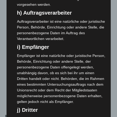
Hannover: Erste Tigermücken-Population in Niedersachsen
vorgesehen werden.
entdeckt
h) Auftragsverarbeiter
7. August 2026
Auftragsverarbeiter ist eine natürliche oder juristische
Brand im „Haus der Begegnung“ in Neuwarmbüchen schnell
Person, Behörde, Einrichtung oder andere Stelle, die
eingedämmt
personenbezogene Daten im Auftrag des
6. August 2026
Verantwortlichen verarbeitet.
i) Empfänger
Region Hannover: 21 neue Notfallsanitäter starten beim
Roten Kreuz
Empfänger ist eine natürliche oder juristische Person,
5. August 2026
Behörde, Einrichtung oder andere Stelle, der
personenbezogene Daten offengelegt werden,
Mann läuft mit Hockeyschläger über A7 – Polizei sucht
unabhängig davon, ob es sich bei ihr um einen
Zeugen
Dritten handelt oder nicht. Behörden, die im Rahmen
5. August 2026
eines bestimmten Untersuchungsauftrags nach dem
Unionsrecht oder dem Recht der Mitgliedstaaten
Celle: Mensch stirbt bei Bagger-Unfall auf Baustelle
möglicherweise personenbezogene Daten erhalten,
5. August 2026
gelten jedoch nicht als Empfänger.
j) Dritter