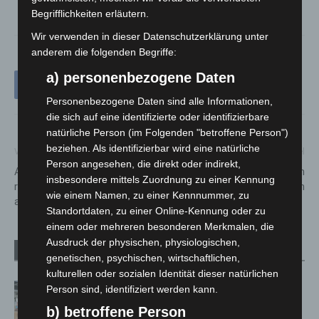
Begrifflichkeiten erläutern.
Wir verwenden in dieser Datenschutzerklärung unter
anderem die folgenden Begriffe:
a) personenbezogene Daten
Personenbezogene Daten sind alle Informationen,
die sich auf eine identifizierte oder identifizierbare
natürliche Person (im Folgenden "betroffene Person")
beziehen. Als identifizierbar wird eine natürliche
Vorheriger Artikel
Nächster Artikel
Person angesehen, die direkt oder indirekt,
ADFC Langenhagen belohnt
PHOTOPIA-Hype in den
insbesondere mittels Zuordnung zu einer Kennung
regelkonforme Radfahrende
Hamburger Messehallen
wie einem Namen, zu einer Kennnummer, zu
am Markttag
Standortdaten, zu einer Online-Kennung oder zu
einem oder mehreren besonderen Merkmalen, die
Ausdruck der physischen, physiologischen,
Verwandte Artikel
Mehr vom Autor
genetischen, psychischen, wirtschaftlichen,
kulturellen oder sozialen Identität dieser natürlichen
Kunst trifft Weingenuss: Barbara-
Person sind, identifiziert werden kann.
Susann Mehring zeigt ihre Werke im
b) betroffene Person