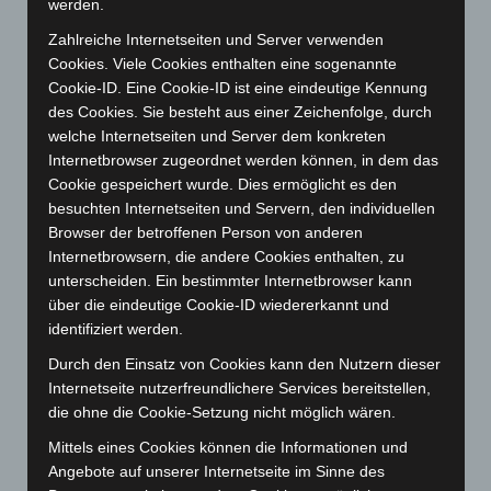
April 2025
(88)
werden.
März 2025
(111)
Zahlreiche Internetseiten und Server verwenden
Cookies. Viele Cookies enthalten eine sogenannte
Februar 2025
(96)
Cookie-ID. Eine Cookie-ID ist eine eindeutige Kennung
Januar 2025
(88)
des Cookies. Sie besteht aus einer Zeichenfolge, durch
Dezember 2024
(89)
welche Internetseiten und Server dem konkreten
Internetbrowser zugeordnet werden können, in dem das
November 2024
(94)
Cookie gespeichert wurde. Dies ermöglicht es den
Oktober 2024
(93)
besuchten Internetseiten und Servern, den individuellen
September 2024
(112)
Browser der betroffenen Person von anderen
Internetbrowsern, die andere Cookies enthalten, zu
August 2024
(107)
unterscheiden. Ein bestimmter Internetbrowser kann
Juli 2024
(89)
über die eindeutige Cookie-ID wiedererkannt und
Juni 2024
(107)
identifiziert werden.
Mai 2024
(149)
Durch den Einsatz von Cookies kann den Nutzern dieser
Internetseite nutzerfreundlichere Services bereitstellen,
April 2024
(102)
die ohne die Cookie-Setzung nicht möglich wären.
März 2024
(103)
Mittels eines Cookies können die Informationen und
Februar 2024
(103)
Angebote auf unserer Internetseite im Sinne des