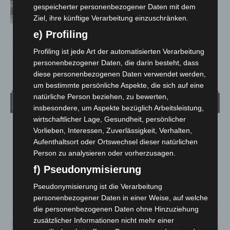
Notfallsanitäter starten beim Roten
gespeicherter personenbezogener Daten mit dem
Kreuz
Ziel, ihre künftige Verarbeitung einzuschränken.
e) Profiling
Profiling ist jede Art der automatisierten Verarbeitung
personenbezogener Daten, die darin besteht, dass
diese personenbezogenen Daten verwendet werden,
um bestimmte persönliche Aspekte, die sich auf eine
natürliche Person beziehen, zu bewerten,
Wetter
insbesondere, um Aspekte bezüglich Arbeitsleistung,
wirtschaftlicher Lage, Gesundheit, persönlicher
Vorlieben, Interessen, Zuverlässigkeit, Verhalten,
LANGENHAGEN
Aufenthaltsort oder Ortswechsel dieser natürlichen
Mäßig Bewölkt
Person zu analysieren oder vorherzusagen.
°
15
°
C
13.5
f) Pseudonymisierung
°
12.8
Pseudonymisierung ist die Verarbeitung
personenbezogener Daten in einer Weise, auf welche
die personenbezogenen Daten ohne Hinzuziehung
79%
1.8m/s
44%
zusätzlicher Informationen nicht mehr einer