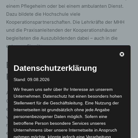
einem Pflegeheim oder bei einem ambulanten Dienst.
Dazu bildete die Hochschule viele
Kooperationspartnerschaften. Die Lehrkräfte der MHH
und die Praxisanleitenden der Kooperationshäuser
begleiteten die Auszubildenden dabei – auch in die
externen Einsätze.
Ein langer, sehr fordernder
Datenschutzerklärung
Prozess
Stand: 09.08.2026
Wir freuen uns sehr über Ihr Interesse an unserem
Auch für die Lehrenden war es ein Kraftakt, ein neues
Unternehmen. Datenschutz hat einen besonders hohen
Curriculum für die Ausbildung in der Pflege zu
Stellenwert für die Geschäftsleitung. Eine Nutzung der
entwickeln, das allen Berufsfeldern gerecht wird. „Das
Internetseiten ist grundsätzlich ohne jede Angabe
war ein langer, sehr fordernder Prozess, der immer noch
personenbezogener Daten möglich. Sofern eine
betroffene Person besondere Services unseres
nicht abgeschlossen ist. Wir sind auf dem richtigen Weg,
Unternehmens über unsere Internetseite in Anspruch
es gibt aber immer noch Verbesserungsbedarf, vor allem
nehmen möchte, könnte jedoch eine Verarbeitung