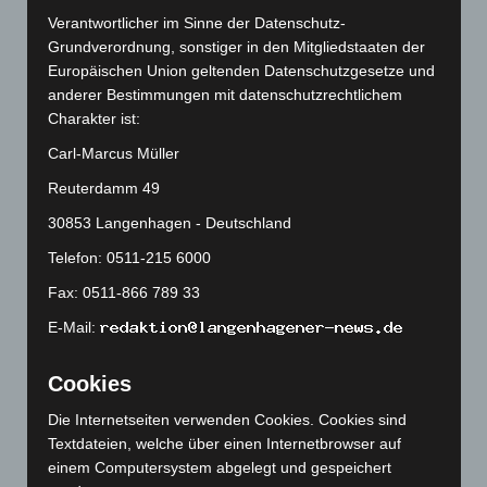
Verantwortlicher im Sinne der Datenschutz-
Juni 2026
(139)
Grundverordnung, sonstiger in den Mitgliedstaaten der
Mai 2026
(99)
Europäischen Union geltenden Datenschutzgesetze und
April 2026
(99)
anderer Bestimmungen mit datenschutzrechtlichem
Charakter ist:
März 2026
(115)
Carl-Marcus Müller
Februar 2026
(109)
Reuterdamm 49
Januar 2026
(122)
30853 Langenhagen - Deutschland
Dezember 2025
(103)
November 2025
(114)
Telefon: 0511-215 6000
Oktober 2025
(112)
Fax: 0511-866 789 33
September 2025
(93)
E-Mail:
August 2025
(90)
Cookies
Juli 2025
(90)
Die Internetseiten verwenden Cookies. Cookies sind
Juni 2025
(103)
Textdateien, welche über einen Internetbrowser auf
Mai 2025
(112)
einem Computersystem abgelegt und gespeichert