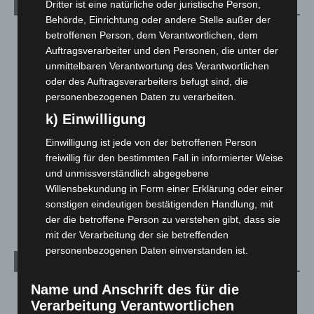
Dritter ist eine natürliche oder juristische Person,
Kategorien
Behörde, Einrichtung oder andere Stelle außer der
Blaulicht
2.799
betroffenen Person, dem Verantwortlichen, dem
Auftragsverarbeiter und den Personen, die unter der
Corona-News
712
unmittelbaren Verantwortung des Verantwortlichen
Hannover und Region
5.039
oder des Auftragsverarbeiters befugt sind, die
personenbezogenen Daten zu verarbeiten.
Langenhagen und Ortsteile
3.252
k) Einwilligung
Leserbriefe
1
Menschen
2
Einwilligung ist jede von der betroffenen Person
freiwillig für den bestimmten Fall in informierter Weise
Über uns
1
und unmissverständlich abgegebene
Veranstaltungen
1.888
Willensbekundung in Form einer Erklärung oder einer
Welt
1.271
sonstigen eindeutigen bestätigenden Handlung, mit
der die betroffene Person zu verstehen gibt, dass sie
mit der Verarbeitung der sie betreffenden
personenbezogenen Daten einverstanden ist.
Archiv
Name und Anschrift des für die
August 2026
(14)
Verarbeitung Verantwortlichen
Juli 2026
(73)