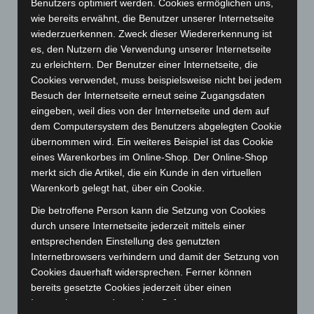
Januar 2024
(111)
Benutzers optimiert werden. Cookies ermöglichen uns,
wie bereits erwähnt, die Benutzer unserer Internetseite
Dezember 2023
(130)
wiederzuerkennen. Zweck dieser Wiedererkennung ist
November 2023
(130)
es, den Nutzern die Verwendung unserer Internetseite
Oktober 2023
(114)
zu erleichtern. Der Benutzer einer Internetseite, die
Cookies verwendet, muss beispielsweise nicht bei jedem
September 2023
(133)
Besuch der Internetseite erneut seine Zugangsdaten
August 2023
(134)
eingeben, weil dies von der Internetseite und dem auf
dem Computersystem des Benutzers abgelegten Cookie
Juli 2023
(118)
übernommen wird. Ein weiteres Beispiel ist das Cookie
Juni 2023
(142)
eines Warenkorbes im Online-Shop. Der Online-Shop
Mai 2023
(139)
merkt sich die Artikel, die ein Kunde in den virtuellen
Warenkorb gelegt hat, über ein Cookie.
April 2023
(155)
Die betroffene Person kann die Setzung von Cookies
März 2023
(174)
durch unsere Internetseite jederzeit mittels einer
Februar 2023
(154)
entsprechenden Einstellung des genutzten
Januar 2023
(140)
Internetbrowsers verhindern und damit der Setzung von
Cookies dauerhaft widersprechen. Ferner können
Dezember 2022
(130)
bereits gesetzte Cookies jederzeit über einen
November 2022
(167)
Internetbrowser oder andere Softwareprogramme