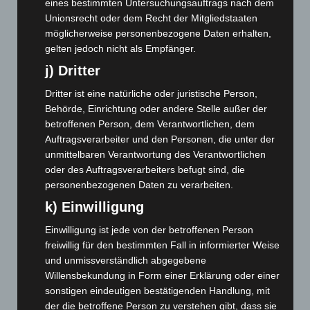
eines bestimmten Untersuchungsauftrags nach dem
Januar 2025
(88)
Unionsrecht oder dem Recht der Mitgliedstaaten
Dezember 2024
(89)
möglicherweise personenbezogene Daten erhalten,
gelten jedoch nicht als Empfänger.
November 2024
(94)
j) Dritter
Oktober 2024
(93)
September 2024
(112)
Dritter ist eine natürliche oder juristische Person,
Behörde, Einrichtung oder andere Stelle außer der
August 2024
(107)
betroffenen Person, dem Verantwortlichen, dem
Juli 2024
(89)
Auftragsverarbeiter und den Personen, die unter der
unmittelbaren Verantwortung des Verantwortlichen
Juni 2024
(107)
oder des Auftragsverarbeiters befugt sind, die
Mai 2024
(149)
personenbezogenen Daten zu verarbeiten.
April 2024
(102)
k) Einwilligung
März 2024
(103)
Einwilligung ist jede von der betroffenen Person
Februar 2024
(103)
freiwillig für den bestimmten Fall in informierter Weise
Januar 2024
(111)
und unmissverständlich abgegebene
Willensbekundung in Form einer Erklärung oder einer
Dezember 2023
(130)
sonstigen eindeutigen bestätigenden Handlung, mit
November 2023
(130)
der die betroffene Person zu verstehen gibt, dass sie