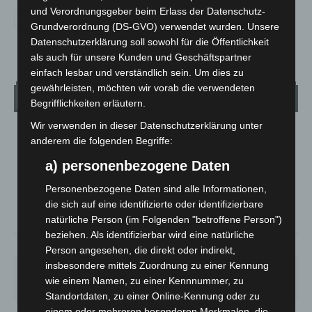
und Verordnungsgeber beim Erlass der Datenschutz-
Grundverordnung (DS-GVO) verwendet wurden. Unsere
Datenschutzerklärung soll sowohl für die Öffentlichkeit
als auch für unsere Kunden und Geschäftspartner
einfach lesbar und verständlich sein. Um dies zu
gewährleisten, möchten wir vorab die verwendeten
Wetter
Begrifflichkeiten erläutern.
Wir verwenden in dieser Datenschutzerklärung unter
LANGENHAGEN
anderem die folgenden Begriffe:
Ein Paar Wolken
a) personenbezogene Daten
°
22.2
°
C
20.9
Personenbezogene Daten sind alle Informationen,
die sich auf eine identifizierte oder identifizierbare
°
20.6
natürliche Person (im Folgenden "betroffene Person")
beziehen. Als identifizierbar wird eine natürliche
75%
1.3m/s
17%
Person angesehen, die direkt oder indirekt,
insbesondere mittels Zuordnung zu einer Kennung
DO.
FR.
SA.
SO.
MO.
wie einem Namen, zu einer Kennnummer, zu
26
°
20
°
27
°
32
°
28
°
Standortdaten, zu einer Online-Kennung oder zu
einem oder mehreren besonderen Merkmalen, die