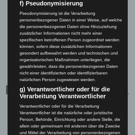
Corona-News
712
f) Pseudonymisierung
Hannover und Region
5.034
Pseudonymisierung ist die Verarbeitung
Langenhagen und Ortsteile
3.249
personenbezogener Daten in einer Weise, auf welche
die personenbezogenen Daten ohne Hinzuziehung
Leserbriefe
1
zusätzlicher Informationen nicht mehr einer
Menschen
2
spezifischen betroffenen Person zugeordnet werden
Über uns
1
können, sofern diese zusätzlichen Informationen
gesondert aufbewahrt werden und technischen und
Veranstaltungen
1.887
organisatorischen Maßnahmen unterliegen, die
Welt
1.269
gewährleisten, dass die personenbezogenen Daten
nicht einer identifizierten oder identifizierbaren
natürlichen Person zugewiesen werden.
g) Verantwortlicher oder für die
Archiv
Verarbeitung Verantwortlicher
August 2026
(9)
Verantwortlicher oder für die Verarbeitung
Juli 2026
(73)
Verantwortlicher ist die natürliche oder juristische
Person, Behörde, Einrichtung oder andere Stelle, die
Juni 2026
(139)
allein oder gemeinsam mit anderen über die Zwecke
Mai 2026
(99)
und Mittel der Verarbeitung von personenbezogenen