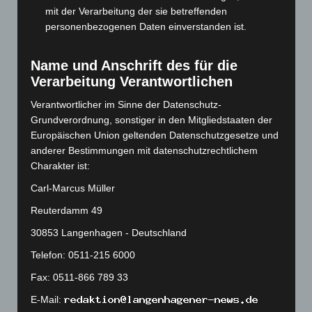
Oktober 2023
(114)
mit der Verarbeitung der sie betreffenden
personenbezogenen Daten einverstanden ist.
September 2023
(133)
August 2023
(134)
Name und Anschrift des für die
Juli 2023
(118)
Verarbeitung Verantwortlichen
Juni 2023
(142)
Verantwortlicher im Sinne der Datenschutz-
Mai 2023
(139)
Grundverordnung, sonstiger in den Mitgliedstaaten der
Europäischen Union geltenden Datenschutzgesetze und
April 2023
(155)
anderer Bestimmungen mit datenschutzrechtlichem
März 2023
(174)
Charakter ist:
Februar 2023
(154)
Carl-Marcus Müller
Januar 2023
(140)
Reuterdamm 49
Dezember 2022
(130)
30853 Langenhagen - Deutschland
November 2022
(167)
Telefon: 0511-215 6000
Oktober 2022
(166)
Fax: 0511-866 789 33
September 2022
(205)
E-Mail:
August 2022
(166)