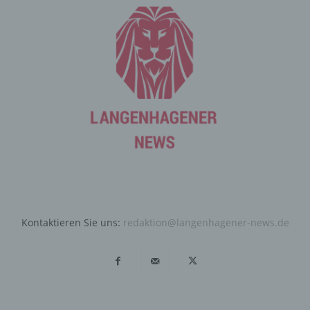
durch unsere Internetseite jederzeit mittels einer
entsprechenden Einstellung des genutzten
Internetbrowsers verhindern und damit der Setzung von
Cookies dauerhaft widersprechen. Ferner können
bereits gesetzte Cookies jederzeit über einen
Internetbrowser oder andere Softwareprogramme
gelöscht werden. Dies ist in allen gängigen
Internetbrowsern möglich. Deaktiviert die betroffene
Person die Setzung von Cookies in dem genutzten
Internetbrowser, sind unter Umständen nicht alle
Funktionen unserer Internetseite vollumfänglich nutzbar.
Erfassung von allgemeinen Daten
und Informationen
Kontaktieren Sie uns:
redaktion@langenhagener-news.de
Die Internetseite erfasst mit jedem Aufruf der
Internetseite durch eine betroffene Person oder ein
automatisiertes System eine Reihe von allgemeinen
Daten und Informationen. Diese allgemeinen Daten und
Informationen werden in den Logfiles des Servers
gespeichert. Erfasst werden können die (1) verwendeten