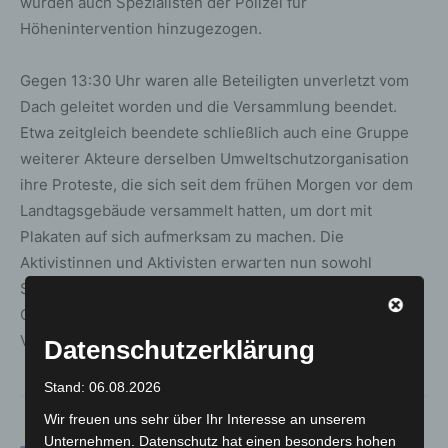
wurden auch Spezialisten der Polizei für
Höhenintervention hinzugezogen.
Gegen 13:30 Uhr waren alle Beteiligten unverletzt vom
Dach geleitet worden und die Versammlung beendet.
Etwa zeitgleich beendete schließlich auch eine Gruppe
weiterer Akteure derselben Umweltschutzorganisation
ihre Proteste, die sich seit dem frühen Morgen vor dem
Landtagsgebäude versammelt hatten, um dort mit
Plakaten auf sich aufmerksam zu machen. Die
Aktivistinnen und Aktivisten erwarten nun sowohl
Strafverfahren wegen Hausfriedensbruchs als auch
Ordnungswidrigkeitenverfahren gegen das
Versammlungsgesetz.
Datenschutzerklärung
Stand: 06.08.2026
Wir freuen uns sehr über Ihr Interesse an unserem
Unternehmen. Datenschutz hat einen besonders hohen