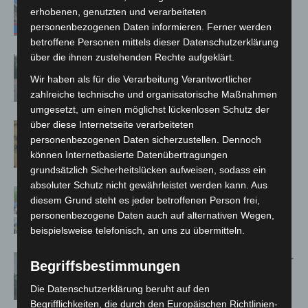
A7 – Polizei sucht Zeugen
erhobenen, genutzten und verarbeiteten
personenbezogenen Daten informieren. Ferner werden
betroffene Personen mittels dieser Datenschutzerklärung
über die ihnen zustehenden Rechte aufgeklärt.
Hannover: Polizei stoppt 166
Trunkenheitsfahrten bei
Wir haben als für die Verarbeitung Verantwortlicher
Großkontrolle
zahlreiche technische und organisatorische Maßnahmen
umgesetzt, um einen möglichst lückenlosen Schutz der
über diese Internetseite verarbeiteten
Hannover Klassik Open Air 2026:
personenbezogenen Daten sicherzustellen. Dennoch
Französische Oper im Maschpark
können Internetbasierte Datenübertragungen
grundsätzlich Sicherheitslücken aufweisen, sodass ein
absoluter Schutz nicht gewährleistet werden kann. Aus
Blaulichtmeile Langenhagen 2026:
diesem Grund steht es jeder betroffenen Person frei,
Polizei, Feuerwehr und Rettung
personenbezogene Daten auch auf alternativen Wegen,
hautnah erleben
beispielsweise telefonisch, an uns zu übermitteln.
Hannover: Polizei setzt Gaming-Koffer
Begriffsbestimmungen
für Prävention ein
Die Datenschutzerklärung beruht auf den
Begrifflichkeiten, die durch den Europäischen Richtlinien-