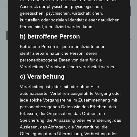
Ausdruck der physischen, physiologischen,
genetischen, psychischen, wirtschaftlichen,
kulturellen oder sozialen Identität dieser natürlichen
Person sind, identifiziert werden kann.
b) betroffene Person
Aktuelle Beiträge
Betroffene Person ist jede identifizierte oder
Region Hannover: 21 neue Notfallsanitäter starten beim
identifizierbare natürliche Person, deren
Roten Kreuz
personenbezogene Daten von dem für die
5. August 2026
Verarbeitung Verantwortlichen verarbeitet werden.
Mann läuft mit Hockeyschläger über A7 – Polizei sucht
c) Verarbeitung
Zeugen
5. August 2026
Verarbeitung ist jeder mit oder ohne Hilfe
automatisierter Verfahren ausgeführte Vorgang oder
Celle: Mensch stirbt bei Bagger-Unfall auf Baustelle
jede solche Vorgangsreihe im Zusammenhang mit
5. August 2026
personenbezogenen Daten wie das Erheben, das
Erfassen, die Organisation, das Ordnen, die
Gasleitung bei McDonald’s-Umbau in Langenhagen
Speicherung, die Anpassung oder Veränderung, das
beschädigt
Auslesen, das Abfragen, die Verwendung, die
5. August 2026
Offenlegung durch Übermittlung, Verbreitung oder