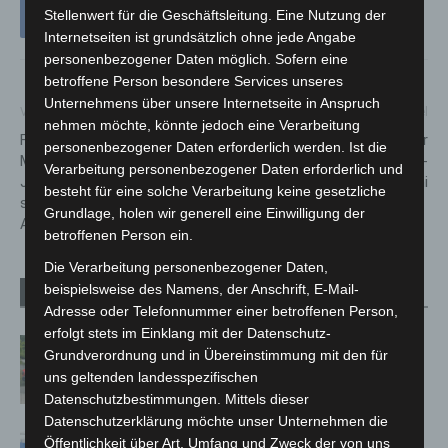
Stellenwert für die Geschäftsleitung. Eine Nutzung der
Internetseiten ist grundsätzlich ohne jede Angabe
personenbezogener Daten möglich. Sofern eine
betroffene Person besondere Services unseres
Unternehmens über unsere Internetseite in Anspruch
Vorheriger Artikel
Nächster Artikel
nehmen möchte, könnte jedoch eine Verarbeitung
Frühjahrskonzert der
Einengung der Walsroder
personenbezogener Daten erforderlich werden. Ist die
Musikschule:
Straße in Höhe Elisabeth-
Verarbeitung personenbezogener Daten erforderlich und
Jugendblasorchester meldet
Arkaden bis Mitte Juni
besteht für eine solche Verarbeitung keine gesetzliche
sich mit fulminantem ersten
Grundlage, holen wir generell eine Einwilligung der
Auftritt nach Corona zurück
betroffenen Person ein.
Die Verarbeitung personenbezogener Daten,
beispielsweise des Namens, der Anschrift, E-Mail-
Verwandte Artikel
Mehr vom Autor
Adresse oder Telefonnummer einer betroffenen Person,
erfolgt stets im Einklang mit der Datenschutz-
Region Hannover: 21 neue
Grundverordnung und in Übereinstimmung mit den für
Notfallsanitäter starten beim Roten
uns geltenden landesspezifischen
Kreuz
Datenschutzbestimmungen. Mittels dieser
Datenschutzerklärung möchte unser Unternehmen die
Mann läuft mit Hockeyschläger über
Öffentlichkeit über Art, Umfang und Zweck der von uns