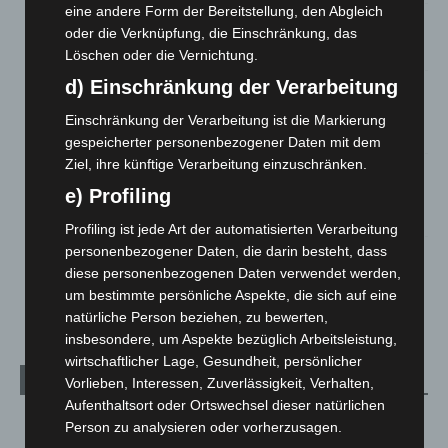
eine andere Form der Bereitstellung, den Abgleich
Anklage nach Abschaltung von „Archetyp Market“ erhoben
oder die Verknüpfung, die Einschränkung, das
3. August 2026
Löschen oder die Vernichtung.
d) Einschränkung der Verarbeitung
Hannover: Polizei stoppt 166 Trunkenheitsfahrten bei
Großkontrolle
Einschränkung der Verarbeitung ist die Markierung
2. August 2026
gespeicherter personenbezogener Daten mit dem
Ziel, ihre künftige Verarbeitung einzuschränken.
Hannover Klassik Open Air 2026: Französische Oper im
Maschpark
e) Profiling
2. August 2026
Profiling ist jede Art der automatisierten Verarbeitung
personenbezogener Daten, die darin besteht, dass
Schwarz Digits und Zscaler starten souveräne Cloud-
diese personenbezogenen Daten verwendet werden,
Sicherheitsplattform für Europa
um bestimmte persönliche Aspekte, die sich auf eine
2. August 2026
natürliche Person beziehen, zu bewerten,
insbesondere, um Aspekte bezüglich Arbeitsleistung,
wirtschaftlicher Lage, Gesundheit, persönlicher
Kategorien
Vorlieben, Interessen, Zuverlässigkeit, Verhalten,
Aufenthaltsort oder Ortswechsel dieser natürlichen
Blaulicht
2.797
Person zu analysieren oder vorherzusagen.