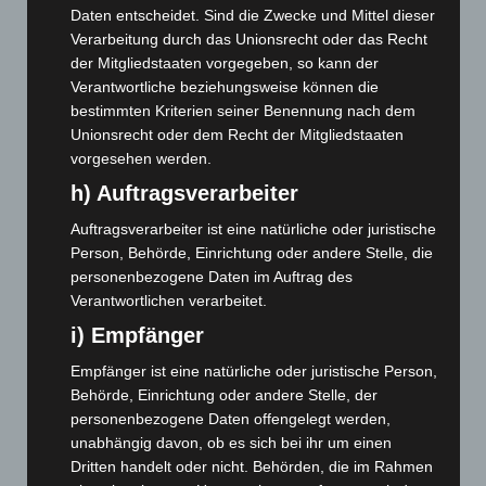
April 2026
(99)
Daten entscheidet. Sind die Zwecke und Mittel dieser
Verarbeitung durch das Unionsrecht oder das Recht
März 2026
(115)
der Mitgliedstaaten vorgegeben, so kann der
Februar 2026
(109)
Verantwortliche beziehungsweise können die
Januar 2026
(122)
bestimmten Kriterien seiner Benennung nach dem
Unionsrecht oder dem Recht der Mitgliedstaaten
Dezember 2025
(103)
vorgesehen werden.
November 2025
(114)
h) Auftragsverarbeiter
Oktober 2025
(112)
Auftragsverarbeiter ist eine natürliche oder juristische
September 2025
(93)
Person, Behörde, Einrichtung oder andere Stelle, die
August 2025
(90)
personenbezogene Daten im Auftrag des
Verantwortlichen verarbeitet.
Juli 2025
(90)
i) Empfänger
Juni 2025
(103)
Mai 2025
(112)
Empfänger ist eine natürliche oder juristische Person,
Behörde, Einrichtung oder andere Stelle, der
April 2025
(88)
personenbezogene Daten offengelegt werden,
März 2025
(111)
unabhängig davon, ob es sich bei ihr um einen
Dritten handelt oder nicht. Behörden, die im Rahmen
Februar 2025
(96)