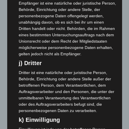
Empfänger ist eine natürliche oder juristische Person,
Juni 2026
(139)
Behörde, Einrichtung oder andere Stelle, der
Mai 2026
(99)
personenbezogene Daten offengelegt werden,
unabhängig davon, ob es sich bei ihr um einen
April 2026
(99)
Dritten handelt oder nicht. Behörden, die im Rahmen
März 2026
(115)
eines bestimmten Untersuchungsauftrags nach dem
Februar 2026
(109)
Unionsrecht oder dem Recht der Mitgliedstaaten
möglicherweise personenbezogene Daten erhalten,
Januar 2026
(122)
gelten jedoch nicht als Empfänger.
Dezember 2025
(103)
j) Dritter
November 2025
(114)
Dritter ist eine natürliche oder juristische Person,
Oktober 2025
(112)
Behörde, Einrichtung oder andere Stelle außer der
September 2025
(93)
betroffenen Person, dem Verantwortlichen, dem
Auftragsverarbeiter und den Personen, die unter der
August 2025
(90)
unmittelbaren Verantwortung des Verantwortlichen
Juli 2025
(90)
oder des Auftragsverarbeiters befugt sind, die
Juni 2025
(103)
personenbezogenen Daten zu verarbeiten.
Mai 2025
(112)
k) Einwilligung
April 2025
(88)