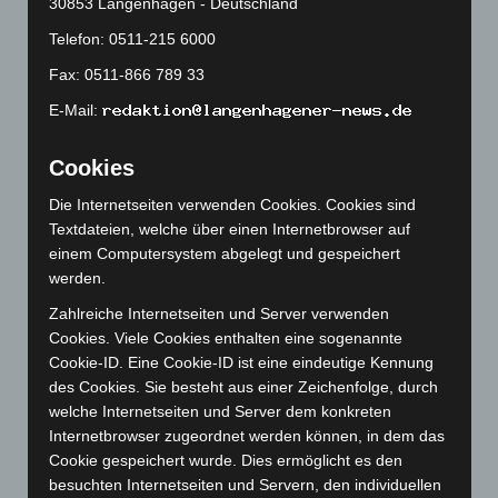
30853 Langenhagen - Deutschland
Dezember 2023
(130)
Telefon: 0511-215 6000
November 2023
(130)
Fax: 0511-866 789 33
Oktober 2023
(114)
E-Mail:
September 2023
(133)
August 2023
(134)
Cookies
Juli 2023
(118)
Die Internetseiten verwenden Cookies. Cookies sind
Juni 2023
(142)
Textdateien, welche über einen Internetbrowser auf
einem Computersystem abgelegt und gespeichert
Mai 2023
(139)
werden.
April 2023
(155)
Zahlreiche Internetseiten und Server verwenden
März 2023
(174)
Cookies. Viele Cookies enthalten eine sogenannte
Februar 2023
(154)
Cookie-ID. Eine Cookie-ID ist eine eindeutige Kennung
des Cookies. Sie besteht aus einer Zeichenfolge, durch
Januar 2023
(140)
welche Internetseiten und Server dem konkreten
Dezember 2022
(130)
Internetbrowser zugeordnet werden können, in dem das
Cookie gespeichert wurde. Dies ermöglicht es den
November 2022
(167)
besuchten Internetseiten und Servern, den individuellen
Oktober 2022
(166)