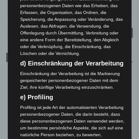
DO.
FR.
SA.
SO.
MO.
personenbezogenen Daten wie das Erheben, das
22
°
25
°
26
°
31
°
35
°
Erfassen, die Organisation, das Ordnen, die
Speicherung, die Anpassung oder Veränderung, das
Auslesen, das Abfragen, die Verwendung, die
Offenlegung durch Übermittlung, Verbreitung oder
eine andere Form der Bereitstellung, den Abgleich
oder die Verknüpfung, die Einschränkung, das
Löschen oder die Vernichtung.
Aktuelle Beiträge
d) Einschränkung der Verarbeitung
Brand im „Haus der Begegnung“ in Neuwarmbüchen schnell
Einschränkung der Verarbeitung ist die Markierung
eingedämmt
gespeicherter personenbezogener Daten mit dem
6. August 2026
Ziel, ihre künftige Verarbeitung einzuschränken.
Region Hannover: 21 neue Notfallsanitäter starten beim
e) Profiling
Roten Kreuz
Profiling ist jede Art der automatisierten Verarbeitung
5. August 2026
personenbezogener Daten, die darin besteht, dass
Mann läuft mit Hockeyschläger über A7 – Polizei sucht
diese personenbezogenen Daten verwendet werden,
Zeugen
um bestimmte persönliche Aspekte, die sich auf eine
5. August 2026
natürliche Person beziehen, zu bewerten,