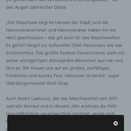
den Augen zahlreicher Gäste.
„Der Maschsee liegt im Herzen der Stadt, und die
Hannoveranerinnen und Hannoveraner haben ihn ins
Herz geschlossen – das gilt auch für das Maschseefest.
Es gehört längst zur kulturellen DNA Hannovers wie das
Schützenfest. Das größte Seefest Deutschlands zieht mit
seiner einzigartigen Atmosphäre Menschen aus nah und
fern an. Wir freuen uns auf ein großes, vielfältiges,
friedliches und buntes Fest. Hannover ist bereit“, sagte
Oberbürgermeister Belit Onay.
Auch André Lawiszus, der das Maschseefest seit 2011
operativ betreut und in diesem Jahr erstmals als HVG-
Geschäftsführer verantwortlich zeichnet, zeigte sich
begeistert vom gelungenen Auftakt: „An allen vier Ufern
gibt es viel zu entdecken – von neuer Gastronomie bis