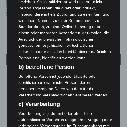
beziehen. Als identifizierbar wird eine natürliche
Polizei, Feuerwehr und Rettung
Person angesehen, die direkt oder indirekt,
hautnah erleben
insbesondere mittels Zuordnung zu einer Kennung
wie einem Namen, zu einer Kennnummer, zu
Standortdaten, zu einer Online-Kennung oder zu
einem oder mehreren besonderen Merkmalen, die
Ausdruck der physischen, physiologischen,
genetischen, psychischen, wirtschaftlichen,
kulturellen oder sozialen Identität dieser natürlichen
Person sind, identifiziert werden kann.
Wetter
b) betroffene Person
LANGENHAGEN
Betroffene Person ist jede identifizierte oder
identifizierbare natürliche Person, deren
Bedeckt
personenbezogene Daten von dem für die
°
23.3
°
C
22.4
Verarbeitung Verantwortlichen verarbeitet werden.
c) Verarbeitung
°
21.7
Verarbeitung ist jeder mit oder ohne Hilfe
automatisierter Verfahren ausgeführte Vorgang oder
44%
4.5m/s
85%
jede solche Vorgangsreihe im Zusammenhang mit