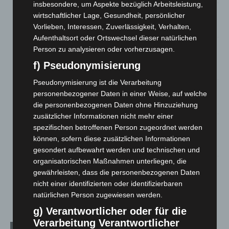
insbesondere, um Aspekte bezüglich Arbeitsleistung,
Celle: Mensch stirbt bei Bagger-Unfall auf Baustelle
wirtschaftlicher Lage, Gesundheit, persönlicher
Vorlieben, Interessen, Zuverlässigkeit, Verhalten,
5. August 2026
Aufenthaltsort oder Ortswechsel dieser natürlichen
Gasleitung bei McDonald’s-Umbau in Langenhagen
Person zu analysieren oder vorherzusagen.
beschädigt
f) Pseudonymisierung
5. August 2026
Pseudonymisierung ist die Verarbeitung
Anklage nach Abschaltung von „Archetyp Market“ erhoben
personenbezogener Daten in einer Weise, auf welche
3. August 2026
die personenbezogenen Daten ohne Hinzuziehung
zusätzlicher Informationen nicht mehr einer
Hannover: Polizei stoppt 166 Trunkenheitsfahrten bei
spezifischen betroffenen Person zugeordnet werden
Großkontrolle
können, sofern diese zusätzlichen Informationen
2. August 2026
gesondert aufbewahrt werden und technischen und
organisatorischen Maßnahmen unterliegen, die
Hannover Klassik Open Air 2026: Französische Oper im
gewährleisten, dass die personenbezogenen Daten
Maschpark
nicht einer identifizierten oder identifizierbaren
2. August 2026
natürlichen Person zugewiesen werden.
g) Verantwortlicher oder für die
Verarbeitung Verantwortlicher