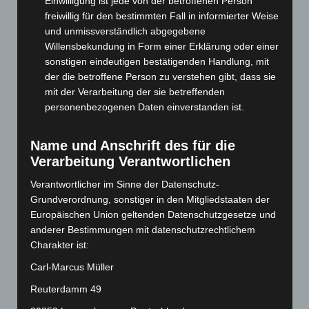
Einwilligung ist jede von der betroffenen Person
freiwillig für den bestimmten Fall in informierter Weise
März 2025
(111)
und unmissverständlich abgegebene
Februar 2025
(96)
Willensbekundung in Form einer Erklärung oder einer
Januar 2025
(88)
sonstigen eindeutigen bestätigenden Handlung, mit
der die betroffene Person zu verstehen gibt, dass sie
Dezember 2024
(89)
mit der Verarbeitung der sie betreffenden
November 2024
(94)
personenbezogenen Daten einverstanden ist.
Oktober 2024
(93)
September 2024
(112)
Name und Anschrift des für die
Verarbeitung Verantwortlichen
August 2024
(107)
Juli 2024
(89)
Verantwortlicher im Sinne der Datenschutz-
Grundverordnung, sonstiger in den Mitgliedstaaten der
Juni 2024
(107)
Europäischen Union geltenden Datenschutzgesetze und
Mai 2024
(149)
anderer Bestimmungen mit datenschutzrechtlichem
April 2024
(102)
Charakter ist:
März 2024
(103)
Carl-Marcus Müller
Februar 2024
(103)
Reuterdamm 49
Januar 2024
(111)