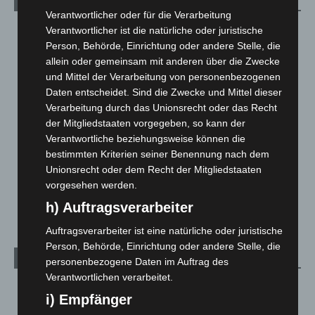
Kategorien
Verantwortlicher oder für die Verarbeitung
Verantwortlicher ist die natürliche oder juristische
Blaulicht
2.798
Person, Behörde, Einrichtung oder andere Stelle, die
Corona-News
712
allein oder gemeinsam mit anderen über die Zwecke
Hannover und Region
5.035
und Mittel der Verarbeitung von personenbezogenen
Daten entscheidet. Sind die Zwecke und Mittel dieser
Langenhagen und Ortsteile
3.249
Verarbeitung durch das Unionsrecht oder das Recht
Leserbriefe
1
der Mitgliedstaaten vorgegeben, so kann der
Menschen
2
Verantwortliche beziehungsweise können die
bestimmten Kriterien seiner Benennung nach dem
Über uns
1
Unionsrecht oder dem Recht der Mitgliedstaaten
Veranstaltungen
1.887
vorgesehen werden.
Welt
1.269
h) Auftragsverarbeiter
Auftragsverarbeiter ist eine natürliche oder juristische
Person, Behörde, Einrichtung oder andere Stelle, die
Archiv
personenbezogene Daten im Auftrag des
Verantwortlichen verarbeitet.
August 2026
(10)
i) Empfänger
Juli 2026
(73)