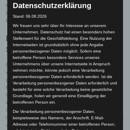
Datenschutzerklärung
hin zu ganz besonderen Genuss-Orten, wie
beispielsweise das neu gestaltete Westufer mit Aperitivo
Stand: 06.08.2026
Bay.“
Wir freuen uns sehr über Ihr Interesse an unserem
Unternehmen. Datenschutz hat einen besonders hohen
Ein Fest mit internationaler
Stellenwert für die Geschäftsleitung. Eine Nutzung der
Internetseiten ist grundsätzlich ohne jede Angabe
Strahlkraft
personenbezogener Daten möglich. Sofern eine
betroffene Person besondere Services unseres
Unternehmens über unsere Internetseite in Anspruch
Das Maschseefest hat sich in den vergangenen Jahren
nehmen möchte, könnte jedoch eine Verarbeitung
weit über die Stadtgrenzen hinaus einen Namen
personenbezogener Daten erforderlich werden. Ist die
gemacht. Längst ist es mehr als ein regionales Open-Air-
Verarbeitung personenbezogener Daten erforderlich und
Event – es gilt als kulturelles Großereignis mit
besteht für eine solche Verarbeitung keine gesetzliche
internationalem Charakter. Rund zwei Millionen Gäste
Grundlage, holen wir generell eine Einwilligung der
werden auch in diesem Jahr zum größten Sommerfest
betroffenen Person ein.
der Region erwartet, das mit seinem maritimen Flair
Die Verarbeitung personenbezogener Daten,
mitten in Hannover die niedersächsischen Sommerferien
beispielsweise des Namens, der Anschrift, E-Mail-
Adresse oder Telefonnummer einer betroffenen Person,
ugefühlt um zweieinhalb Wochen verlängert.