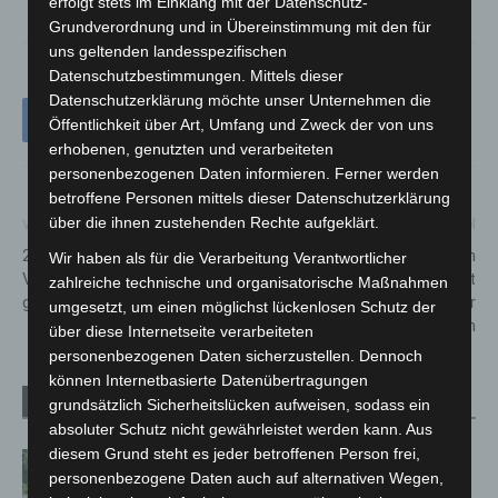
erfolgt stets im Einklang mit der Datenschutz-
Grundverordnung und in Übereinstimmung mit den für
uns geltenden landesspezifischen
Datenschutzbestimmungen. Mittels dieser
Datenschutzerklärung möchte unser Unternehmen die
Öffentlichkeit über Art, Umfang und Zweck der von uns
erhobenen, genutzten und verarbeiteten
personenbezogenen Daten informieren. Ferner werden
betroffene Personen mittels dieser Datenschutzerklärung
über die ihnen zustehenden Rechte aufgeklärt.
Vorheriger Artikel
Nächster Artikel
20 Jahre Maker Faire Kultur:
Welle von Schockanrufen im
Wir haben als für die Verarbeitung Verantwortlicher
Vom Garagenprojekt zur
Raum Celle – Polizei warnt
zahlreiche technische und organisatorische Maßnahmen
globalen Innovationsbewegung
eindringlich vor
umgesetzt, um einen möglichst lückenlosen Schutz der
Telefonbetrügern
über diese Internetseite verarbeiteten
personenbezogenen Daten sicherzustellen. Dennoch
können Internetbasierte Datenübertragungen
Verwandte Artikel
Mehr vom Autor
grundsätzlich Sicherheitslücken aufweisen, sodass ein
absoluter Schutz nicht gewährleistet werden kann. Aus
diesem Grund steht es jeder betroffenen Person frei,
Brand im „Haus der Begegnung“ in
personenbezogene Daten auch auf alternativen Wegen,
Neuwarmbüchen schnell eingedämmt