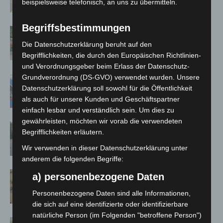
beispielsweise telefonisch, an uns zu übermitteln.
Begriffsbestimmungen
Region Hannover: 21 neue
Notfallsanitäter starten beim Roten
Die Datenschutzerklärung beruht auf den
Kreuz
Begrifflichkeiten, die durch den Europäischen Richtlinien-
und Verordnungsgeber beim Erlass der Datenschutz-
Grundverordnung (DS-GVO) verwendet wurden. Unsere
Mann läuft mit Hockeyschläger über
Datenschutzerklärung soll sowohl für die Öffentlichkeit
A7 – Polizei sucht Zeugen
als auch für unsere Kunden und Geschäftspartner
einfach lesbar und verständlich sein. Um dies zu
gewährleisten, möchten wir vorab die verwendeten
Hannover: Polizei stoppt 166
Begrifflichkeiten erläutern.
Trunkenheitsfahrten bei
Wir verwenden in dieser Datenschutzerklärung unter
Großkontrolle
anderem die folgenden Begriffe:
Hannover Klassik Open Air 2026:
a) personenbezogene Daten
Französische Oper im Maschpark
Personenbezogene Daten sind alle Informationen,
die sich auf eine identifizierte oder identifizierbare
natürliche Person (im Folgenden "betroffene Person")
Blaulichtmeile Langenhagen 2026: