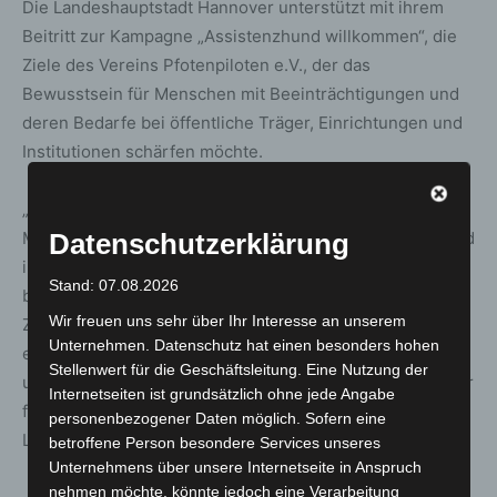
Die Landeshauptstadt Hannover unterstützt mit ihrem
Beitritt zur Kampagne „Assistenzhund willkommen“, die
Ziele des Vereins Pfotenpiloten e.V., der das
Bewusstsein für Menschen mit Beeinträchtigungen und
deren Bedarfe bei öffentliche Träger, Einrichtungen und
Institutionen schärfen möchte.
„Wir wollen darauf aufmerksam machen, dass viele
Datenschutzerklärung
Menschen auf einen Assistenzhund angewiesen sind und
ihnen mit der neuen Regelung helfen, ihren Alltag
Stand: 07.08.2026
beispielsweise bei Behördengängen zu erleichtern. Die
Wir freuen uns sehr über Ihr Interesse an unserem
Zutrittsrechte für Menschen mit Assistenzhunden haben
Unternehmen. Datenschutz hat einen besonders hohen
eine gesetzliche Grundlage und diese gilt es
Stellenwert für die Geschäftsleitung. Eine Nutzung der
umzusetzen“, betonte Andreas Mangelsdorf, Beauftragter
Internetseiten ist grundsätzlich ohne jede Angabe
für Menschen mit Behinderungen bei der
personenbezogener Daten möglich. Sofern eine
Landeshauptstadt Hannover.
betroffene Person besondere Services unseres
Unternehmens über unsere Internetseite in Anspruch
nehmen möchte, könnte jedoch eine Verarbeitung