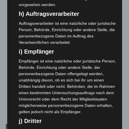
vorgesehen werden.
Region Hannover: 21 neue Notfallsanitäter starten beim
Roten Kreuz
h) Auftragsverarbeiter
5. August 2026
Auftragsverarbeiter ist eine natürliche oder juristische
Person, Behörde, Einrichtung oder andere Stelle, die
Mann läuft mit Hockeyschläger über A7 – Polizei sucht
Zeugen
personenbezogene Daten im Auftrag des
Verantwortlichen verarbeitet.
5. August 2026
i) Empfänger
Celle: Mensch stirbt bei Bagger-Unfall auf Baustelle
Empfänger ist eine natürliche oder juristische Person,
5. August 2026
Behörde, Einrichtung oder andere Stelle, der
Gasleitung bei McDonald’s-Umbau in Langenhagen
personenbezogene Daten offengelegt werden,
beschädigt
unabhängig davon, ob es sich bei ihr um einen
5. August 2026
Dritten handelt oder nicht. Behörden, die im Rahmen
eines bestimmten Untersuchungsauftrags nach dem
Anklage nach Abschaltung von „Archetyp Market“ erhoben
Unionsrecht oder dem Recht der Mitgliedstaaten
3. August 2026
möglicherweise personenbezogene Daten erhalten,
gelten jedoch nicht als Empfänger.
j) Dritter
Kategorien