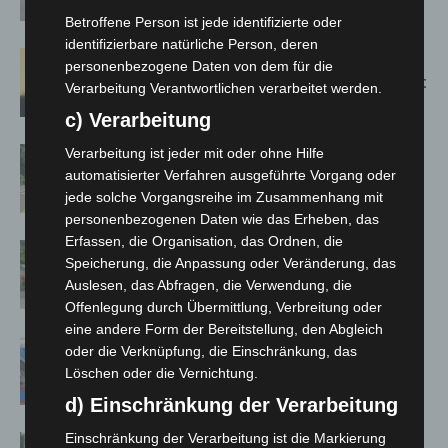
Spanien zurück
Betroffene Person ist jede identifizierte oder
identifizierbare natürliche Person, deren
Hannover: Erste Tigermücken-
personenbezogene Daten von dem für die
Population in Niedersachsen entdeckt
Verarbeitung Verantwortlichen verarbeitet werden.
c) Verarbeitung
Verarbeitung ist jeder mit oder ohne Hilfe
Brand im „Haus der Begegnung“ in
automatisierter Verfahren ausgeführte Vorgang oder
Neuwarmbüchen schnell eingedämmt
jede solche Vorgangsreihe im Zusammenhang mit
personenbezogenen Daten wie das Erheben, das
Erfassen, die Organisation, das Ordnen, die
Region Hannover: 21 neue
Speicherung, die Anpassung oder Veränderung, das
Notfallsanitäter starten beim Roten
Auslesen, das Abfragen, die Verwendung, die
Kreuz
Offenlegung durch Übermittlung, Verbreitung oder
eine andere Form der Bereitstellung, den Abgleich
Mann läuft mit Hockeyschläger über
oder die Verknüpfung, die Einschränkung, das
A7 – Polizei sucht Zeugen
Löschen oder die Vernichtung.
d) Einschränkung der Verarbeitung
Einschränkung der Verarbeitung ist die Markierung
Hannover: Polizei stoppt 166