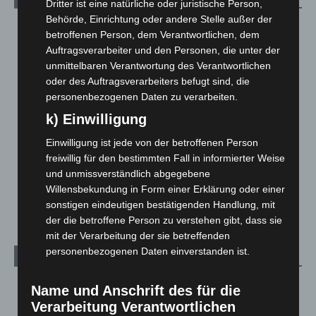
Dritter ist eine natürliche oder juristische Person,
Behörde, Einrichtung oder andere Stelle außer der
Blaulicht
2.799
betroffenen Person, dem Verantwortlichen, dem
Corona-News
712
Auftragsverarbeiter und den Personen, die unter der
unmittelbaren Verantwortung des Verantwortlichen
Hannover und Region
5.037
oder des Auftragsverarbeiters befugt sind, die
Langenhagen und Ortsteile
3.250
personenbezogenen Daten zu verarbeiten.
Leserbriefe
1
k) Einwilligung
Menschen
2
Einwilligung ist jede von der betroffenen Person
Über uns
1
freiwillig für den bestimmten Fall in informierter Weise
und unmissverständlich abgegebene
Veranstaltungen
1.887
Willensbekundung in Form einer Erklärung oder einer
Welt
1.270
sonstigen eindeutigen bestätigenden Handlung, mit
der die betroffene Person zu verstehen gibt, dass sie
mit der Verarbeitung der sie betreffenden
personenbezogenen Daten einverstanden ist.
Archiv
August 2026
(12)
Name und Anschrift des für die
Verarbeitung Verantwortlichen
Juli 2026
(73)