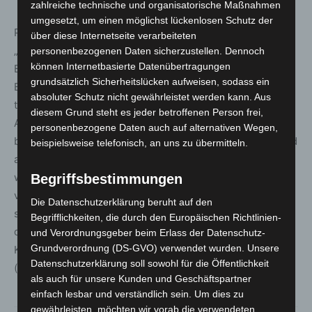
zahlreiche technische und organisatorische Maßnahmen
umgesetzt, um einen möglichst lückenlosen Schutz der
Pfotenpiloten e.V. lenkt mit der bundesweiten Initiative
über diese Internetseite verarbeiteten
„Assistenzhundfreundliche Kommune“, den Fokus auf die
personenbezogenen Daten sicherzustellen. Dennoch
können Internetbasierte Datenübertragungen
Bedarfe von Menschen mit Beeinträchtigungen und die
grundsätzlich Sicherheitslücken aufweisen, sodass ein
Bedeutung von Assistenzhunden zur Unterstützung im
absoluter Schutz nicht gewährleistet werden kann. Aus
täglichen Leben. Die Kampagne beinhaltet
diesem Grund steht es jeder betroffenen Person frei,
Aufklärungsmaterial, teilnehmende Kommunen werden
personenbezogene Daten auch auf alternativen Wegen,
bei der Sensibilisierung der Mitarbeitenden begleitet und
beispielsweise telefonisch, an uns zu übermitteln.
alle assistenzhundfreundlichen Orte der Kommune
werden in der interaktiven Online-Karte „DogMap“
Begriffsbestimmungen
verzeichnet. Um das Engagement vor Ort zusätzlich
Die Datenschutzerklärung beruht auf den
sichtbar zu machen, erhält die Kommune einen Eintrag in
Begrifflichkeiten, die durch den Europäischen Richtlinien-
die Karte der offiziell „assistenzhundfreundlichen
und Verordnungsgeber beim Erlass der Datenschutz-
Grundverordnung (DS-GVO) verwendet wurden. Unsere
Kommunen“ Deutschlands
Datenschutzerklärung soll sowohl für die Öffentlichkeit
(www.pfotenpiloten.org/assistenzhundfreundlich).
als auch für unsere Kunden und Geschäftspartner
einfach lesbar und verständlich sein. Um dies zu
gewährleisten, möchten wir vorab die verwendeten