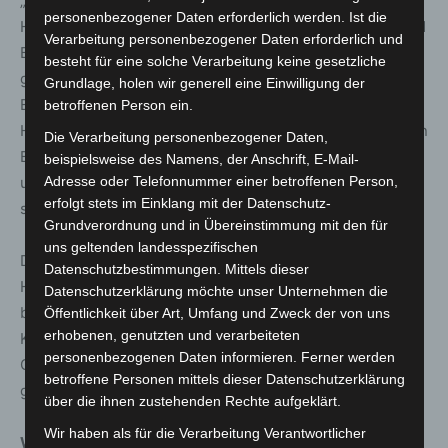
„Wir freuen uns sehr, dass die Landeshauptstadt
personenbezogener Daten erforderlich werden. Ist die
Hannover diesen wichtigen Schritt zu mehr Inklusion und
Verarbeitung personenbezogener Daten erforderlich und
Barrierefreiheit für Assistenzhundteams mit uns
besteht für eine solche Verarbeitung keine gesetzliche
gemeinsam geht. Wir hoffen, dass nun auch
Grundlage, holen wir generell eine Einwilligung der
Einrichtungen des Einzelhandels, von Gastronomie und
betroffenen Person ein.
Hotellerie, aus dem Kulturbetrieb und dem medizinischen
Die Verarbeitung personenbezogener Daten,
Bereich dem guten Beispiel der Stadtverwaltung folgen
beispielsweise des Namens, der Anschrift, E-Mail-
Adresse oder Telefonnummer einer betroffenen Person,
und sich ebenfalls assistenzhundfreundlich erklären“,
erfolgt stets im Einklang mit der Datenschutz-
sagte Dr. Hannah Reuter vom Verein Pfotenpiloten e.V.
Grundverordnung und in Übereinstimmung mit den für
uns geltenden landesspezifischen
Der erste Aufkleber „Assistenzhund willkommen“ ist am
Datenschutzbestimmungen. Mittels dieser
Haupteingang des Neuen Rathauses angebracht und
Datenschutzerklärung möchte unser Unternehmen die
bildet den Auftakt zur Assistenzhundfreundlichen
Öffentlichkeit über Art, Umfang und Zweck der von uns
erhobenen, genutzten und verarbeiteten
Kommune. Schrittweise werden alle städtischen
personenbezogenen Daten informieren. Ferner werden
Gebäude außen und innen mit Aufklebern
betroffene Personen mittels dieser Datenschutzerklärung
gekennzeichnet.
über die ihnen zustehenden Rechte aufgeklärt.
Wir haben als für die Verarbeitung Verantwortlicher
Wissenswert