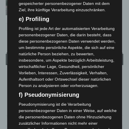
gespeicherter personenbezogener Daten mit dem
Trunkenheitsfahrten bei
Ziel, ihre künftige Verarbeitung einzuschränken.
Großkontrolle
e) Profiling
Profiling ist jede Art der automatisierten Verarbeitung
personenbezogener Daten, die darin besteht, dass
diese personenbezogenen Daten verwendet werden,
um bestimmte persönliche Aspekte, die sich auf eine
natürliche Person beziehen, zu bewerten,
Wetter
insbesondere, um Aspekte bezüglich Arbeitsleistung,
wirtschaftlicher Lage, Gesundheit, persönlicher
Vorlieben, Interessen, Zuverlässigkeit, Verhalten,
LANGENHAGEN
Aufenthaltsort oder Ortswechsel dieser natürlichen
Bedeckt
Person zu analysieren oder vorherzusagen.
°
19.5
°
f) Pseudonymisierung
C
19.1
°
Pseudonymisierung ist die Verarbeitung
17.7
personenbezogener Daten in einer Weise, auf welche
die personenbezogenen Daten ohne Hinzuziehung
64%
1.6m/s
100%
zusätzlicher Informationen nicht mehr einer