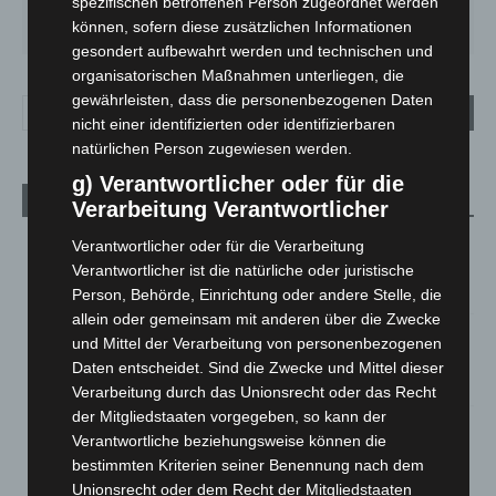
spezifischen betroffenen Person zugeordnet werden
FR.
SA.
SO.
MO.
DI.
19
°
27
°
33
°
28
°
22
°
können, sofern diese zusätzlichen Informationen
gesondert aufbewahrt werden und technischen und
organisatorischen Maßnahmen unterliegen, die
gewährleisten, dass die personenbezogenen Daten
nicht einer identifizierten oder identifizierbaren
natürlichen Person zugewiesen werden.
g) Verantwortlicher oder für die
Aktuelle Beiträge
Verarbeitung Verantwortlicher
Niedersachsen: Feuerwehrkräfte kehren nach
Verantwortlicher oder für die Verarbeitung
Waldbrandeinsatz aus Spanien zurück
Verantwortlicher ist die natürliche oder juristische
7. August 2026
Person, Behörde, Einrichtung oder andere Stelle, die
allein oder gemeinsam mit anderen über die Zwecke
Hannover: Erste Tigermücken-Population in Niedersachsen
und Mittel der Verarbeitung von personenbezogenen
entdeckt
Daten entscheidet. Sind die Zwecke und Mittel dieser
7. August 2026
Verarbeitung durch das Unionsrecht oder das Recht
der Mitgliedstaaten vorgegeben, so kann der
Brand im „Haus der Begegnung“ in Neuwarmbüchen schnell
Verantwortliche beziehungsweise können die
eingedämmt
bestimmten Kriterien seiner Benennung nach dem
6. August 2026
Unionsrecht oder dem Recht der Mitgliedstaaten