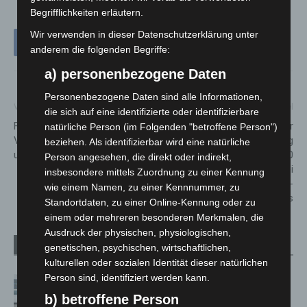
Begrifflichkeiten erläutern.
Wir verwenden in dieser Datenschutzerklärung unter
anderem die folgenden Begriffe:
a) personenbezogene Daten
Personenbezogene Daten sind alle Informationen,
Vorheriger Artikel
Nächster Artikel
die sich auf eine identifizierte oder identifizierbare
Fußgänger in Hannover-
Weitere Modernisierung der
natürliche Person (im Folgenden "betroffene Person")
Vahrenwald von Pkw erfasst
Arbeitsplatzausstattung
beziehen. Als identifizierbar wird eine natürliche
und schwer verletzt
gestartet: Mehr als 26.000
Person angesehen, die direkt oder indirekt,
Mitarbeitende der Polizei
insbesondere mittels Zuordnung zu einer Kennung
Niedersachsen erhalten 2-in-
wie einem Namen, zu einer Kennnummer, zu
1-Notebooks
Standortdaten, zu einer Online-Kennung oder zu
einem oder mehreren besonderen Merkmalen, die
Ausdruck der physischen, physiologischen,
Verwandte Artikel
Mehr vom Autor
genetischen, psychischen, wirtschaftlichen,
kulturellen oder sozialen Identität dieser natürlichen
Person sind, identifiziert werden kann.
Niedersachsen: Feuerwehrkräfte
kehren nach Waldbrandeinsatz aus
b) betroffene Person