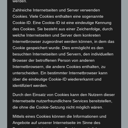
werden.
März 2025
(111)
Zahlreiche Internetseiten und Server verwenden
Februar 2025
(96)
Cookies. Viele Cookies enthalten eine sogenannte
Cookie-ID. Eine Cookie-ID ist eine eindeutige Kennung
Januar 2025
(88)
des Cookies. Sie besteht aus einer Zeichenfolge, durch
Dezember 2024
(89)
welche Internetseiten und Server dem konkreten
November 2024
(94)
Internetbrowser zugeordnet werden können, in dem das
Cookie gespeichert wurde. Dies ermöglicht es den
Oktober 2024
(93)
besuchten Internetseiten und Servern, den individuellen
September 2024
(112)
Browser der betroffenen Person von anderen
August 2024
(107)
Internetbrowsern, die andere Cookies enthalten, zu
unterscheiden. Ein bestimmter Internetbrowser kann
Juli 2024
(89)
über die eindeutige Cookie-ID wiedererkannt und
Juni 2024
(107)
identifiziert werden.
Mai 2024
(149)
Durch den Einsatz von Cookies kann den Nutzern dieser
April 2024
(102)
Internetseite nutzerfreundlichere Services bereitstellen,
die ohne die Cookie-Setzung nicht möglich wären.
März 2024
(103)
Mittels eines Cookies können die Informationen und
Februar 2024
(103)
Angebote auf unserer Internetseite im Sinne des
Januar 2024
(111)