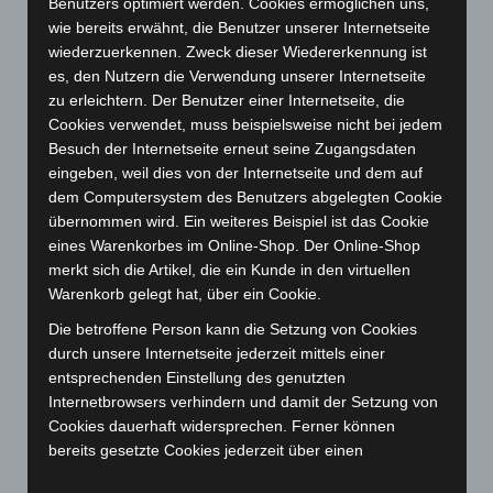
Benutzers optimiert werden. Cookies ermöglichen uns,
Dezember 2023
(130)
wie bereits erwähnt, die Benutzer unserer Internetseite
wiederzuerkennen. Zweck dieser Wiedererkennung ist
November 2023
(130)
es, den Nutzern die Verwendung unserer Internetseite
Oktober 2023
(114)
zu erleichtern. Der Benutzer einer Internetseite, die
September 2023
(133)
Cookies verwendet, muss beispielsweise nicht bei jedem
Besuch der Internetseite erneut seine Zugangsdaten
August 2023
(134)
eingeben, weil dies von der Internetseite und dem auf
Juli 2023
(118)
dem Computersystem des Benutzers abgelegten Cookie
übernommen wird. Ein weiteres Beispiel ist das Cookie
Juni 2023
(142)
eines Warenkorbes im Online-Shop. Der Online-Shop
Mai 2023
(139)
merkt sich die Artikel, die ein Kunde in den virtuellen
April 2023
(155)
Warenkorb gelegt hat, über ein Cookie.
März 2023
(174)
Die betroffene Person kann die Setzung von Cookies
durch unsere Internetseite jederzeit mittels einer
Februar 2023
(154)
entsprechenden Einstellung des genutzten
Januar 2023
(140)
Internetbrowsers verhindern und damit der Setzung von
Dezember 2022
(130)
Cookies dauerhaft widersprechen. Ferner können
bereits gesetzte Cookies jederzeit über einen
November 2022
(167)
Internetbrowser oder andere Softwareprogramme
Oktober 2022
(166)