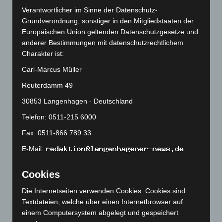
Juni 2026
(139)
Verantwortlicher im Sinne der Datenschutz-
Grundverordnung, sonstiger in den Mitgliedstaaten der
Mai 2026
(99)
Europäischen Union geltenden Datenschutzgesetze und
April 2026
(99)
anderer Bestimmungen mit datenschutzrechtlichem
März 2026
(115)
Charakter ist:
Februar 2026
(109)
Carl-Marcus Müller
Januar 2026
(122)
Reuterdamm 49
Dezember 2025
(103)
30853 Langenhagen - Deutschland
November 2025
(114)
Telefon: 0511-215 6000
Oktober 2025
(112)
Fax: 0511-866 789 33
September 2025
(93)
E-Mail:
August 2025
(90)
Juli 2025
(90)
Cookies
Juni 2025
(103)
Die Internetseiten verwenden Cookies. Cookies sind
Textdateien, welche über einen Internetbrowser auf
Mai 2025
(112)
einem Computersystem abgelegt und gespeichert
April 2025
(88)